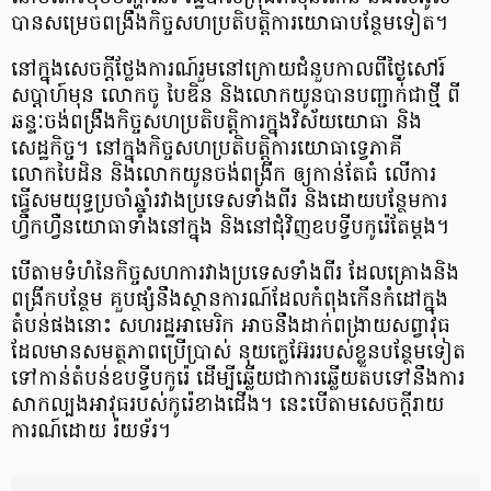
បានសម្រេចពង្រឹងកិច្ចសហប្រតិបត្តិការយោធាបន្ថែមទៀត។
នៅក្នុងសេចក្តីថ្លែងការណ៍រួមនៅក្រោយជំនួបកាលពីថ្ងៃសៅរ៍
សប្តាហ៍មុន លោកចូ បៃឌិន និងលោកយូនបានបញ្ជាក់ជាថ្មី ពី
ឆន្ទៈចង់ពង្រឹងកិច្ចសហប្រតិបត្តិការក្នុងវិស័យយោធា និង
សេដ្ឋកិច្ច។ នៅក្នុងកិច្ចសហប្រតិបត្តិការយោធាទ្វេភាគី
លោកបៃដិន និងលោកយូនចង់ពង្រីក ឲ្យកាន់តែធំ លើការ
ធ្វើសមយុទ្ធប្រចាំឆ្នាំរវាងប្រទេសទាំងពីរ និងដោយបន្ថែមការ
ហ្វឹកហ្វឺនយោធាទាំងនៅក្នុង និងនៅជុំវិញឧបទ្វីបកូរ៉េតែម្តង។
បើតាមទំហំនៃកិច្ចសហការវាងប្រទេសទាំងពីរ ដែលគ្រោងនិង
ពង្រីកបន្ថែម គួបផ្សំនឹងស្ថានការណ៍ដែលកំពុងកើនកំដៅក្នុង
តំបន់ផងនោះ សហរដ្ឋអាមេរិក អាចនឹងដាក់ពង្រាយសព្វាវុធ
ដែលមានសមត្ថភាពប្រើប្រាស់ នុយក្លេអ៊ែររបស់ខ្លួនបន្ថែមទៀត
ទៅកាន់តំបន់ឧបទ្វីបកូរ៉េ ដើម្បីឆ្លើយជាការឆ្លើយតបទៅនឹងការ
សាកល្បងអាវុធរបស់កូរ៉េខាងជើង។ នេះបើតាមសេចក្តីរាយ
ការណ៍ដោយ រ៉យទ័រ។