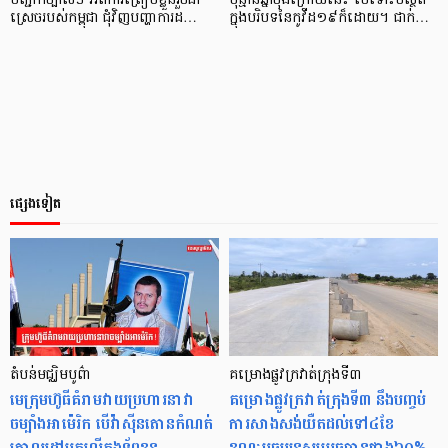
បញ្ជាក់ច្បាស់ៗ អំពីការត្រៀមខ្លួនរួចជា
ប៉ុន្មានឆ្នាំចុងក្រោយនេះ បើទោះបីស្ថិត
ស្រេចរបស់កម្ពុជា ជុំវិញបញ្ហាការដ…
ក្នុងបរិបទនៃកូវីដ១៩ក៏ដោយ។ ជាក់…
ផ្សេងទៀត
តំបន់មជ្ឈិមបូព៌ា
គម្រោងផ្លូវក្រវាត់ក្រុងទី៣
មេក្រុមហ៊ូធីគំរាមវាយប្រហារនាវា
គម្រោងផ្លូវក្រវាត់ក្រុងទី៣ នឹងបញ្ចប់
ចម្បាំងអាម៉េរិក បើវ៉ាស៊ីនតោនកំណត់
ការសាងសង់យឺតដល់ទៅ៤ខែ
គោលដៅមកលើកងទ័ពខ្លួន
ខណៈបច្ចុប្បន្នសម្រេចបានជាង៦០%