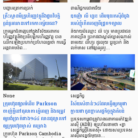
បញ្ហា​អត្រា​ការប្រាក់
ពាណិជ្ជករជោគជ័យ
គ្រឹះស្ថាន​មីក្រូ​ហិរញ្ញវត្ថុ​នឹង​ជួប​វិបត្តិ​
ឧកញ៉ា លី ហួរ៖ ដើមទុនរកស៊ីដំបូង
ធ្ងន់ធ្ងរ​ឈាន​ទៅ​រក​ការ​ក្ស័យធន?
របស់ខ្ញុំកើតចេញពីជ្រូក១ក្បាល
ក្រុម​អ្នក​ជំនាញ​នៅ​ក្នុង​វិស័យ​ធនាគារ
និយាយ​ពី​ឈ្មោះ លី ហួរ មាន​ប្រជាជន​
ហិរញ្ញវត្ថុ​និង​ប្រតិបត្តិករ​ហិរញ្ញ​វត្ថុ បាន​​
ភាគ​ច្រើន ប្រាកដ​ជា​ស្គាល់​ច្បាស់​ណាស់
លើក​ឡើង​ប្រហាក់​ប្រហែល​គ្នា​ថា ការ​ធ្វើ​
តាមរយៈ លីហួរ ដូរ​លុយ ប្តូរ​បា្រក់ និង​
អន្តរាគមន៍​ព…
លក់​មាស នៅ​ផ្សារ​អូរ​ឫ…
None
សេដ្ឋកិច្ច​
ក្រុមហ៊ុនផ្សារទំនើប Parkson
វិស័យ​សំខាន់ៗ​៤​ដែល​ធ្វើ​ឲ្យ​កម្ពុជា​
ចាញ់ក្ដីនៅតុលាការភ្នំពេញ និងតម្រូវ
ក្លាយ​ជា​កូន​ខ្លា​សេដ្ឋកិច្ច​ក្នុង​តំបន់
ឲ្យបង់ប្រាក់ជាង១៤៤ លានដុល្លារទៅ
ប្រទេស​កម្ពុជា​ត្រូវ​បាន​ធនាគារ​អភិវឌ្ឍន៍​
ឲ្យក្រុមហ៊ុនម្ចាស់ គម្រោង
អាស៊ី (ADB) ឲ្យ​រហ័ស​នាមថា «ខ្លា​
សេដ្ឋកិច្ច​ថ្មី​នៃ​អាស៊ី» ដោយសារ​ប្រទេស​
ក្រុមហ៊ុន Parkson Cambodia
អាស៊ី​អាគ្នេយ៍​មួយ​ន…