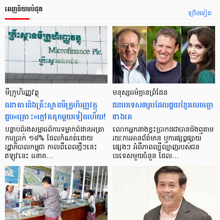
ពេញនិយមបំផុត
ច្រើនទៀត
មីក្រូ​ហិរញ្ញវត្ថុ
មនុស្ស​ធម៌​គ្មាន​ព្រំដែន
ធនាគារ​និង​គ្រឹះស្ថាន​មីក្រូ​ហិរញ្ញវត្ថុ​
ជន​បរទេស​៣​រូប​ដែល​ជួយ​ខ្មែរ​លេច​ធ្លោ​
ជួប«គ្រោះ»ក្តៅ​គគុក​មួយ​ទៀត​ហើយ!
ជាង​គេ
បន្ទាប់​ពី​រង​សម្ពាធ​​ពី​ការ​ទម្លាក់​ពិដាន​អត្រា​
លោកអ្នក​នាង​ខ្លះ​ប្រាកដ​ជា​បាន​​ដឹង​ឮ​តាម​
ការ​ប្រាក់ ១៨​% ដែល​កំណត់​ដោយ​
រយៈ​ការ​អាន​ព័ត៌មាន ឬ​ការ​ផ្សព្វផ្សាយ​
រដ្ឋាភិបាល​កម្ពុជា កាល​ពី​ពេល​ថ្មីៗ​នេះ
ផ្សេងៗ អំពី​ភាព​ល្បីល្បាញ​របស់​ជន​
ឥឡូវ​នេះ ធនាគ…
បរទេស​មួយ​ចំនួន ដែល…