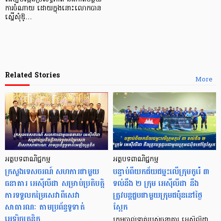
ការចំណាយ ដោយក្នុងនោះលោកបាន
ស្នើសុំឱ្…
Related Stories
More
អត្ថបទពាណិជ្ជកម្ម
អត្ថបទពាណិជ្ជកម្ម
ក្រសួងទេសចរណ៍ សហការជាមួយ
បន្ទាប់ពីយកជ័យជម្នះលើក្រុមកូរ៉េ ៣
ធនាគារ អេស៊ីលីដា សម្រាប់ប្រតិបត្តិ
ទល់នឹង ២ ក្រុម អេស៊ីលីដា នឹង
ការទទួលកម្រៃសេវាពីសេវា
ត្រូវបន្ដជួបជាមួយក្រុមជប៉ុននៅថ្ងៃ
សាធារណៈ តាមប្រព័ន្ធទូទាត់
ស្អែក
អេឡិចត្រូនិក
ក្រុមបាល់ទាត់របស់ធនាគារ អេស៊ីលីដា