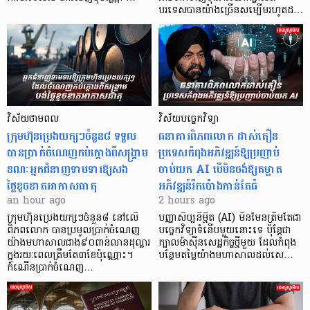
បរទេសបានយ៉ាងច្រើនសម្បើមរហូតដ…
វិស័យថាមពល
វិស័យបច្ចេកវិទ្យា
ក្រុមហ៊ុនប្រេងយក្សៗចំនួន៨ ទទួល
ធនាគារពិភពលោក ដាស់តឿន
បានប្រាក់ចំណេញកប់ក្តោងពីសង្គ្រាម
ប្រទេសកំពុងអភិវឌ្ឍន៍ឱ្យប្រញាប់
ខណៈអ្នកជំនាញទាមទារឱ្យសង
ចាប់យក AI បើមិនចង់ឱ្យគម្លាត
ថ្លៃខូចខាតអាកាសធាតុ
អភិវឌ្ឍន៍រីកប៉ោងកាន់តែធំ
an hour ago
2 hours ago
ក្រុមហ៊ុនប្រេងយក្សៗចំនួន៨ នៅលើ
បញ្ញាសិប្បនិម្មិត (AI) មិនមែនត្រឹមតែជា
ពិភពលោក បានប្រមូលប្រាក់ចំណេញ
បច្ចេកវិទ្យាទំនើបមួយនោះទេ ប៉ុន្តែជា
យ៉ាងមហាសាលជាង៩០ពាន់លានដុល្លារ
ក្បាលម៉ាស៊ីនសេដ្ឋកិច្ចថ្មីមួយ ដែលកំពុង
ក្នុងរយៈពេលត្រឹមតែ៣ខែប៉ុណ្ណោះ។
បន្ថែមតម្លៃយ៉ាងមហាសាលដល់សេ…
កំណើនប្រាក់ចំណេញ…