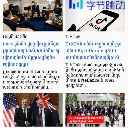
សេដ្ឋកិច្ចអាមេរិក
TikTok
លោក ចូបៃឌិន ជួបប្រជុំជាមួយកំពូល
TikTok ចង់បំបែកខ្លួនចេញពីក្រុម
ក្រុមហ៊ុនយក្សៗរបស់អាមេរិកពិភាក្សា
ហ៊ុនមេ ByteDance ក្រោយ
រឿងកញ្ចប់ថវិកាជំរុញសេដ្ឋកិច្ចជិត
អាមេរិកព្រមានបិទមិនឲ្យប្រើប្រាស់
២ទ្រីលានដុល្លារ
TikTok ដែលជាបណ្តាញសង្គមវីដេអូ
ខ្លីៗដ៏ពេញនិយមបំផុតមួយ បាននិងកំពុង
ប្រធានាធិបតីអាមេរិក លោក ចូបៃឌិន
ប៉ុនប៉ងដកខ្លួនកាន់តែឆ្ងាយចេញពីក្រុម
នៅថ្ងៃទី ៩ កុម្ភៈ បានជួបជាមួយនឹងក្រុម
ហ៊ុនមេ ByteDance ដែលមាន
នាយកប្រតិបត្តិកកំពូលក្រុមហ៊ុនគ្រាក់ៗ
មូលដ្ឋាននៅ…
របស់អាមេរិក ដើម្បីពិភាក្សាអំព…