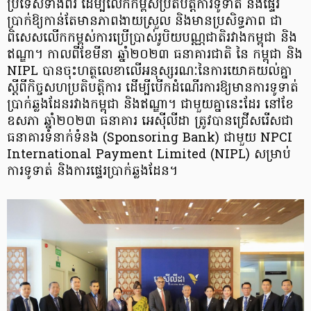
ប្រទេសទាំងពីរ ដើម្បីលើកកម្ពស់ប្រតិបត្តិការទូទាត់ និងផ្ទេរ
ប្រាក់ឱ្យកាន់តែមានភាពងាយស្រួល និងមានប្រសិទ្ធភាព ជា
ពិសេសលើកកម្ពស់ការប្រើប្រាស់រូបិយបណ្ណជាតិរវាងកម្ពុជា និង
ឥណ្ឌា។ កាលពីខែមីនា ឆ្នាំ២០២៣ ធនាគារជាតិ​ នៃ កម្ពុជា និង
NIPL បានចុះហត្ថលេខាលើ​អនុស្សរណៈនៃ​ការយោគយល់គ្នា
ស្តីពីកិច្ចសហប្រតិបត្តិការ ដើម្បីបើកដំណើរការឱ្យមានការទូទាត់
ប្រាក់ឆ្លងដែនរវាងកម្ពុជា និងឥណ្ឌា។ ជាមួយគ្នានេះដែរ នៅខែ
ឧសភា ឆ្នាំ២០២៣ ធនាគារ អេស៊ីលីដា ត្រូវបានជ្រើសរើសជា
ធនាគារទំនាក់ទំនង (Sponsoring Bank) ជាមួយ NPCI
International Payment Limited (NIPL) សម្រាប់
ការទូទាត់ និងការផ្ទេរប្រាក់ឆ្លងដែន។