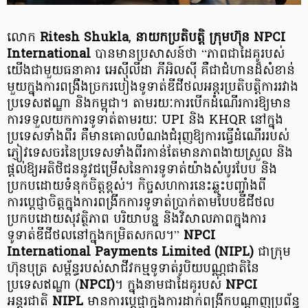
លោក
Ritesh Shukla
,
នាយក​ប្រតិបត្តិ
ក្រុមហ៊ុន NPCI
International
បានមានប្រសាសន៍ថា “ភាពជាដៃគូរបស់
យើងជាមួយធនាគារ អេស៊ីលីដា ភីអិលស៊ី គឺជាជំហានដ៏សំខាន់
មួយក្នុង​ការពង្រឹងច្រករបៀងទូទាត់​ឌីជីថលអន្តរប្រតិបត្តិការរវាង
ប្រទេសឥណ្ឌា និងកម្ពុជា។ តាមរយៈការបើកដំណើរការឱ្យ​មាន
ការទទួលយកការទូទាត់តាមរយៈ UPI និង KHQR នៅក្នុង
ប្រទេសទាំងពីរ គឺមានគោលបំណងជំរុញឱ្យការធ្វើដំណើររបស់
ភ្ញៀវទេសចរ​នៃប្រទេសទាំងពីរកាន់តែ​មានភាពងាយស្រួល និង
ផ្តល់ឱ្យអតិថិជននូវជម្រើសនៃការទូទាត់យ៉ាងសំបូរបែប និង
ប្រកបដោយទំនុកចិត្តខ្ពស់។ កិច្ចសហការនេះឆ្លុះបញ្ចាំងពី
ការប្តេជ្ញាចិត្តក្នុងការពង្រីកការទូទាត់ប្រាក់តាមបែបឌីជីថល
ប្រកបដោយសុវត្ថិភាព បរិយាបន្ន និងវិសាលភាព​ក្នុងការ
ទូទាត់ឌីជីថលនៅក្នុងកម្រិតសកល។”
NPCI
International Payments Limited (NIPL)
ជាក្រុម
ហ៊ុនបុត្រ សម្ព័ន្ធរបស់សាជីវកម្មទូទាត់រូបិយបណ្ណជាតិនៃ
ប្រទេសឥណ្ឌា (
NPCI)
។ ក្នុងនាមជាដៃគូរបស់
NPCI
អន្តរជាតិ
NIPL
មានការប្តេជ្ញាក្នុងការដាក់ពង្រីកបណ្តាញប្រព័ន្ធ