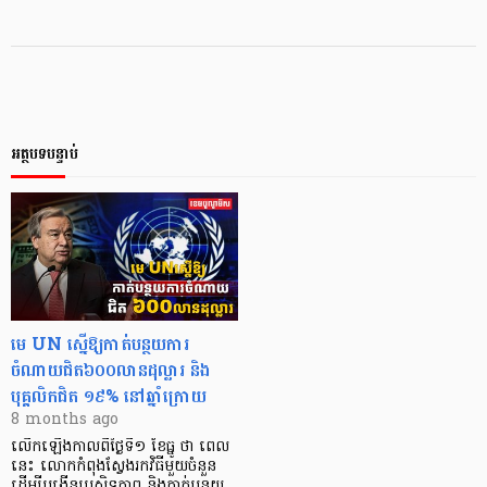
អត្ថបទបន្ទាប់
មេ UN ស្នើឱ្យកាត់បន្ថយការ
ចំណាយជិត៦០០លានដុល្លារ និង
បុគ្គលិកជិត ១៩% នៅឆ្នាំក្រោយ
8 months ago
លើកឡើងកាលពីថ្ងៃទី១ ខែធ្នូ ថា ពេល
នេះ លោកកំពុងស្វែងរកវិធីមួយចំនួន
ដើម្បីបង្កើនប្រសិទ្ធភាព និងកាត់បន្ថយ