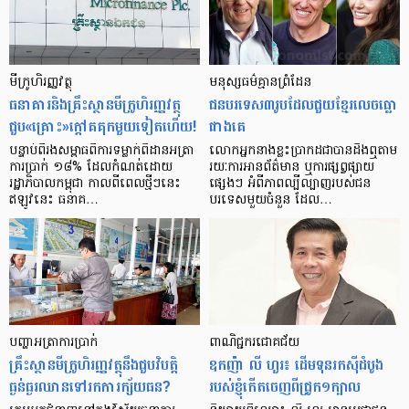
មីក្រូ​ហិរញ្ញវត្ថុ
មនុស្ស​ធម៌​គ្មាន​ព្រំដែន
ធនាគារ​និង​គ្រឹះស្ថាន​មីក្រូ​ហិរញ្ញវត្ថុ​
ជន​បរទេស​៣​រូប​ដែល​ជួយ​ខ្មែរ​លេច​ធ្លោ​
ជួប«គ្រោះ»ក្តៅ​គគុក​មួយ​ទៀត​ហើយ!
ជាង​គេ
បន្ទាប់​ពី​រង​សម្ពាធ​​ពី​ការ​ទម្លាក់​ពិដាន​អត្រា​
លោកអ្នក​នាង​ខ្លះ​ប្រាកដ​ជា​បាន​​ដឹង​ឮ​តាម​
ការ​ប្រាក់ ១៨​% ដែល​កំណត់​ដោយ​
រយៈ​ការ​អាន​ព័ត៌មាន ឬ​ការ​ផ្សព្វផ្សាយ​
រដ្ឋាភិបាល​កម្ពុជា កាល​ពី​ពេល​ថ្មីៗ​នេះ
ផ្សេងៗ អំពី​ភាព​ល្បីល្បាញ​របស់​ជន​
ឥឡូវ​នេះ ធនាគ…
បរទេស​មួយ​ចំនួន ដែល…
បញ្ហា​អត្រា​ការប្រាក់
ពាណិជ្ជករជោគជ័យ
គ្រឹះស្ថាន​មីក្រូ​ហិរញ្ញវត្ថុ​នឹង​ជួប​វិបត្តិ​
ឧកញ៉ា លី ហួរ៖ ដើមទុនរកស៊ីដំបូង
ធ្ងន់ធ្ងរ​ឈាន​ទៅ​រក​ការ​ក្ស័យធន?
របស់ខ្ញុំកើតចេញពីជ្រូក១ក្បាល