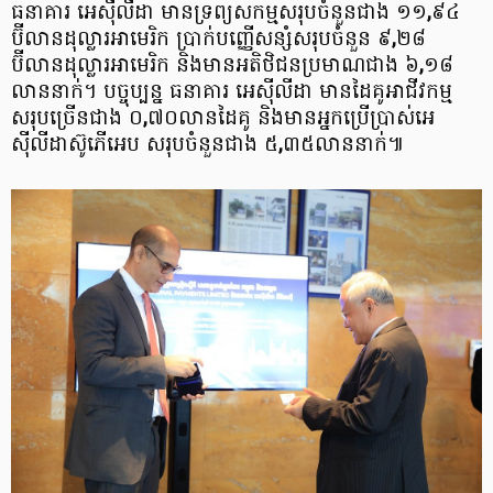
ធនាគារ អេស៊ីលីដា មានទ្រព្យសកម្មសរុបចំនួនជាង ១១
,
៩៤
ប៊ីលានដុល្លារអាមេរិក ប្រាក់បញ្ញើសន្សំសរុបចំនួន ៩
,
២៨​
ប៊ីលានដុល្លារអាមេរិក និងមានអតិថិជនប្រមាណជាង ៦
,
១៨
លាននាក់។ បច្ចុប្បន្ន ធនាគារ អេស៊ីលីដា មានដៃគូអាជីវកម្ម
សរុបច្រើនជាង ០
,
៧០លានដៃគូ និងមានអ្នកប្រើប្រាស់អេ
ស៊ីលីដាស៊ូភើអេប សរុបចំនួនជាង ៥
,
៣៥លាននាក់៕