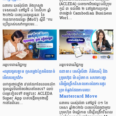
(ACLEDA) បានយកជ័យជម្នះលើក្រុម
ធនាគារ អេស៊ីលីដា និងក្រសួង
កូរ៉េ ៣ ទល់នឹង ២ នៅក្នុងការប្រកួត
ទេសចរណ៍ នៅថ្ងៃទី ៤ ខែសីហា ឆ្នាំ
ពានរង្វាន់ Cambodian Business
២០២៦ បានចុះអនុស្សរណៈ នៃ
Worl…
ការយោគយល់គ្នា (MoU) ស្តីពី “ការ
ប្រើប្រាស់សេវាកម្មរបស…
អត្ថបទពាណិជ្ជកម្ម
អត្ថបទពាណិជ្ជកម្ម
«លុយចូលភ្លាម ឮសម្លេងភ្លែតមិនបាច់
ធនាគារ អេស៊ីលីដា ភីអិលស៊ី និង
មើលអេក្រង់!»
ក្រុមហ៊ុន ម៉ាស្ទ័រកាត សហការគ្នា
ដើម្បីពង្រីកវិសាលភាពនៃការផ្ទេរ
លក់ដូរដាច់ខ្លាំង រវល់ដៃរកតែពេលលើក
ប្រាក់ឆ្លងដែនតាមរយៈ
ទូរសព្ទមើលមិនចង់បានមែនទេ? ឈប់
បារម្ភទៀតទៅ! ឥឡូវនេះ ACLEDA
Mastercard Move
Super App បានបង្កើតមុខងារថ្មី
កាន់តែពិសេ…
ធនាគារ អេស៊ីលីដា នៅថ្ងៃទី ០១ ខែ
មេសា ឆ្នាំ២០២៦ បានចាប់ដៃគូជាមួយ
ក្រុមហ៊ុន ម៉ាស្ទ័រកាត ដើម្បីពង្រីកវិសាល