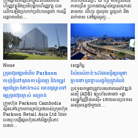
ក្រុម​អ្នក​ជំនាញ​នៅ​ក្នុង​វិស័យ​ធនាគារ
និយាយ​ពី​ឈ្មោះ លី ហួរ មាន​ប្រជាជន​
ហិរញ្ញវត្ថុ​និង​ប្រតិបត្តិករ​ហិរញ្ញ​វត្ថុ បាន​​
ភាគ​ច្រើន ប្រាកដ​ជា​ស្គាល់​ច្បាស់​ណាស់
លើក​ឡើង​ប្រហាក់​ប្រហែល​គ្នា​ថា ការ​ធ្វើ​
តាមរយៈ លីហួរ ដូរ​លុយ ប្តូរ​បា្រក់ និង​
អន្តរាគមន៍​ព…
លក់​មាស នៅ​ផ្សារ​អូរ​ឫ…
None
សេដ្ឋកិច្ច​
ក្រុមហ៊ុនផ្សារទំនើប Parkson
វិស័យ​សំខាន់ៗ​៤​ដែល​ធ្វើ​ឲ្យ​កម្ពុជា​
ចាញ់ក្ដីនៅតុលាការភ្នំពេញ និងតម្រូវ
ក្លាយ​ជា​កូន​ខ្លា​សេដ្ឋកិច្ច​ក្នុង​តំបន់
ឲ្យបង់ប្រាក់ជាង១៤៤ លានដុល្លារទៅ
ប្រទេស​កម្ពុជា​ត្រូវ​បាន​ធនាគារ​អភិវឌ្ឍន៍​
ឲ្យក្រុមហ៊ុនម្ចាស់ គម្រោង
អាស៊ី (ADB) ឲ្យ​រហ័ស​នាមថា «ខ្លា​
សេដ្ឋកិច្ច​ថ្មី​នៃ​អាស៊ី» ដោយសារ​ប្រទេស​
ក្រុមហ៊ុន Parkson Cambodia
អាស៊ី​អាគ្នេយ៍​មួយ​ន…
ស្ថិតនៅក្រោមការគ្រប់គ្រងរបស់ក្រុមហ៊ុន
Parkson Retail Asia Ltd ដែល
បានចុះបញ្ចីផ្សារហ៊ុននៅសិង្ហបុរីនោះ
បានចា…