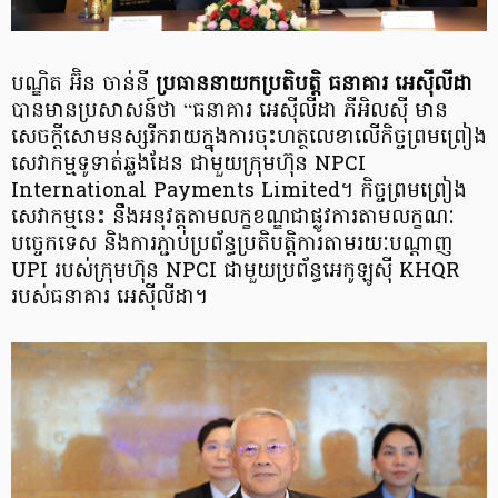
បណ្ឌិត អ៊ិន ចាន់នី
ប្រធាន​នាយក​ប្រតិបត្តិ ធនាគារ អេស៊ីលីដា
បានមានប្រសាសន៍ថា “ធនាគារ អេស៊ីលីដា ភីអិលស៊ី មាន
សេចក្តីសោមនស្សរីករាយក្នុងការចុះហត្ថលេខាលើកិច្ចព្រមព្រៀង
សេវាកម្មទូទាត់ឆ្លងដែន ជាមួយក្រុមហ៊ុន NPCI
International Payments Limited។ កិច្ចព្រមព្រៀង
សេវាកម្មនេះ នឹងអនុវត្តតាមលក្ខខណ្ឌជាផ្លូវការតាមលក្ខណៈ
បច្ចេកទេស និងការភ្ជាប់ប្រព័ន្ធ​ប្រតិបត្តិការ​តាមរយៈបណ្តាញ
UPI របស់ក្រុមហ៊ុន NPCI ជាមួយប្រព័ន្ធអេកូឡូស៊ី KHQR
របស់ធនាគារ អេស៊ីលីដា។