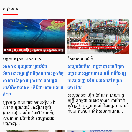
ផ្សេងទៀត
ខ្សែកាបក្រោមបាតសមុទ្រ
វិស័យការពារជាតិ
អាស៊ាន ចូលរួមជាមួយអឺរ៉ុប
សម្តេចធិបតីថា កម្ពុជាគ្មានមហិច្ឆតា
អំពាវនាវឱ្យពង្រឹងកិច្ចសហការក្នុងកិច្ច
ឈ្លានពានអ្នកណាទេ ហើយក៏មិនឱ្យ
ការពារខ្សែកាបក្រោមបាតសមុទ្រ
មានមូលដ្ឋានទ័ពបរទេសនៅកម្ពុជា
របស់ពិភពលោក តើអ្វីជាបញ្ហាប្រឈម
នោះដែរ
ធំៗ?
សម្ដេចធិបតី ហ៊ុន ម៉ាណែត នាយករដ្ឋ
មន្ត្រីនៃកម្ពុជា បានអះអាងថា ការបំពាក់
ក្រុមមន្ត្រីការពារជាតិ មកពីអឺរ៉ុប និង
នូវគ្រឿងយុទ្ធោបករណ៍ដ៏សម្បូរបែបរបស់
សមាគមប្រជាជាតិ អាស៊ីអាគ្នេយ៍
កម្ពុជា គឺដើម្បីពង្រឹងសមត្ថភាពការ…
(អាស៊ាន) បានអំពាវនាវឱ្យមានកិច្ច
សហការកាន់តែរឹងមាំ ដើម្បីការពារ
បណ្តាញ…