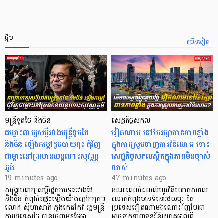
ថ្មីៗ
ច្រើនទៀត
មន្ត្រីទូតថៃ និងចិន
សេដ្ឋកិច្ចសកល
ជម្លោះពាក្យសម្តីរវាងមន្ត្រីទូតថៃ
វៀតណាម នៅតែរក្សាបានភាពខ្លាំង
និងចិន ឡើងកម្ដៅដូចបាយពុះ ជុំវិញ
ក្នុងការស្រូបទាញការវិនិយោគ​ ទោះ
ជម្លោះនៅព្រលានយន្តហោះសុវណ្ណ
សេដ្ឋកិច្ចសកលស្ថិតក្នុងភាពមិនច្បាស់
ភូមិ
លាស់
19 minutes ago
47 minutes ago
សង្គ្រាមពាក្យសម្តីផ្នែកការទូតរវាងថៃ
ខណៈពេលដែលលំហូរវិនិយោគសកល
និងចិន កំពុងតែផ្ទុះឡើងយ៉ាងក្តៅគគុក។
លោកកំពុងមានទំនោរថយចុះ តែ
លោក ស៊ីហាសាក់ ភួងកេតកែវ រដ្ឋមន្ត្រី
ប្រទេសវៀតណាមឯណោះវិញបែរជា
ការបរទេសថៃ បានចេញមុខផ្លែផ្កា …
អាចទាក់ទាញទុនវិនិយោគផ្ទាល់ពី