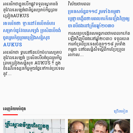
អាមេរិកថាខ្លួនបើកផ្លូវទទួលស្វាគមន៍
វិស័យថាមពល
នូវែលសេឡង់ជានិច្ចសមា្រប់កិច្ចព្រម
ប្រទេសចំនួន១១៨ រួមទាំងកម្ពុជា
ព្រៀងAUKUS
ប្តេជ្ញាបង្កើនថាមពលកកើតឡើងវិញឲ្យ
អាមេរិកថា ទ្វារនៅតែបើកចំហរ
បានបីដងនៅត្រឹមឆ្នាំ២០៣០
សម្រាប់នូវែលសេឡង់ ប្រសិនបើចង់
ការសន្យាបង្កើនសមត្ថភាពថាមពលកកើត
ចូលរួមកិច្ចព្រមព្រៀងសន្តិសុខ
ឡើងវិញបីដងនៅឆ្នាំ២០៣០ ទទួលបាន
AUKUS
ការគាំទ្រពីប្រទេសចំនួន១១៨ រួមទាំង
កម្ពុជា នៅឯសន្និសីទស្តីពីការប្រែប្រួល
អាមេរិកថា ទ្វារនៅតែបើកចំហរសម្រាប់
អាកាស…
នូវែលសេឡង់ ប្រសិនបើចង់ចូលរួមកិច្ច
ព្រមព្រៀងសន្តិសុខ AUKUS !! ក្នុង
ដំណើរទស្សនកិច្ចមួយថ្ងៃទៅកាន់ប្រទេស
នូវ…
ពេញនិយមបំផុត
ច្រើនទៀត