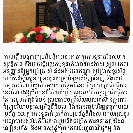
ការបង្កើតបណ្តាញប្រតិបត្តិការនេះធានានូវការទូទាត់ដែលមាន
សុវត្ថិភាព និងអាចធ្វើអន្តរកម្មទូទាត់បានយ៉ាងងាយស្រួល ដែល
អនុញ្ញាតឱ្យអ្នកប្រើប្រាស់ និងអតិថិជនឥណ្ឌា ប្រើប្រាស់ទូរស័ព្ទ
ចល័តដើម្បីស្កេនឃ្យូអរកូតសម្រាប់​ទូទាត់ទិញទំនិញ និងសេវា
កម្ម របស់ពាណិជ្ជករកម្ពុជា។ បន្ថែមពីនេះ កិច្ចសហប្រតិបត្តិការ
នេះតំណាងឱ្យជំហានដ៏សំខាន់មួយ ឆ្ពោះទៅរកអន្តរប្រតិបត្តិការ
នៃការទូទាត់ក្នុងតំបន់ ស្របតាមចក្ខុវិស័យរបស់អាស៊ានក្នុងការ
ជំរុញបរិយាបន្នសេដ្ឋកិច្ចឌីជីថល និងនវានុវត្តន៍ហិរញ្ញវត្ថុតាមរយៈ
ប្រព័ន្ធ QR ក្នុងការទូទាត់ប្រាក់តាមប្រព័ន្ធឌីជីថល ដោយផ្តល់នូវ
មធ្យោបាយ​ដល់អតិថិជនជាមួយនឹង​ជម្រើសការទូទាត់ឆ្លងដែន
ល្បឿនរហ័ស និងមានសុវត្ថិភាព ដែលជំរុញពាណិជ្ជកម្ម និង