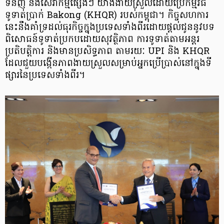
ទំនិញ និងសេវាកម្មផ្សេងៗ យ៉ាងងាយស្រួលដោយប្រើកម្មវិធី
ទូទាត់ប្រាក់ Bakong (KHQR) របស់កម្ពុជា។ កិច្ចសហការ
នេះ​នឹងគាំទ្រដល់ធុរកិច្ចក្នុងប្រទេសទាំងពីរដោយផ្តល់ជូននូវបទ
ពិសោធន៍ទូទាត់ប្រកបដោយសុវត្ថិភាព ការទូទាត់តាម​អន្តរ
ប្រតិបត្តិការ និងមានប្រសិទ្ធភាព តាមរយៈ UPI និង KHQR
ដែលជួយបង្កើនភាពងាយស្រួល​សម្រាប់​អ្នកប្រើប្រាស់​នៅក្នុងទី
ផ្សារ​នៃប្រទេសទាំងពីរ។