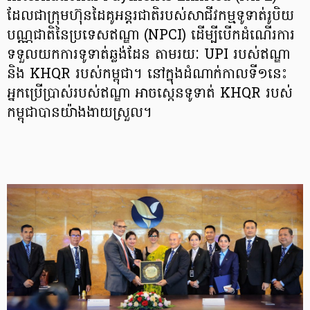
ដែលជាក្រុមហ៊ុនដៃគូអន្តរជាតិរបស់សាជីវកម្មទូទាត់រូបិយ
បណ្ណជាតិនៃប្រទេសឥណ្ឌា (NPCI) ដើម្បីបើកដំណើរការ
ទទួលយកការទូទាត់ឆ្លង់ដែន តាមរយៈ UPI របស់ឥណ្ឌា
និង KHQR របស់កម្ពុជា។ នៅក្នុងដំណាក់កាលទី១នេះ
អ្នកប្រើប្រាស់របស់ឥណ្ឌា អាចស្កេនទូទាត់ KHQR របស់
កម្ពុជាបានយ៉ាងងាយស្រួល។