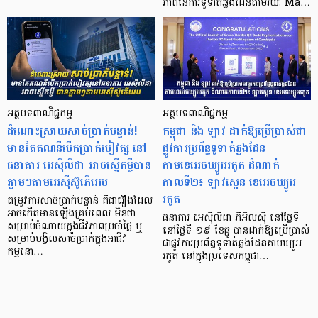
ភាពនៃការទូទាត់ឆ្លងដែនតាមរយៈ Ma…
អត្ថបទពាណិជ្ជកម្ម
អត្ថបទពាណិជ្ជកម្ម
ដំណោះស្រាយសាច់ប្រាក់បន្ទាន់!
កម្ពុជា និង ឡាវ ដាក់ឱ្យប្រើប្រាស់ជា
មានតែគណនីបើកប្រាក់បៀវត្ស នៅ
ផ្លូវការប្រព័ន្ធទូទាត់ឆ្លងដែន
ធនាគារ អេស៊ីលីដា អាចស្នើកម្ចីបាន
តាមខេអេចឃ្យូអរកូត ដំណាក់
ភ្លាមៗតាមអេស៊ីស៊ូភើអេប
កាលទី២៖ ឡាវស្កេន ខេអេចឃ្យូអ
រកូត
តម្រូវការសាច់ប្រាក់បន្ទាន់ គឺជារឿងដែល
អាចកើតមានឡើងគ្រប់ពេល មិនថា
ធនាគារ អេស៊ីលីដា ភីអិលស៊ី នៅថ្ងៃទី
សម្រាប់ចំណាយក្នុងជីវភាពប្រចាំថ្ងៃ ឬ
នៅថ្ងៃទី ១៩ ខែធ្នូ បានដាក់ឱ្យប្រើប្រាស់
សម្រាប់បង្វិលសាច់ប្រាក់ក្នុងអាជីវ
ជាផ្លូវការប្រព័ន្ធទូទាត់ឆ្លងដែនតាមឃ្យូអ
កម្មនោ…
រកូត នៅក្នុងប្រទេសកម្ពុជា…