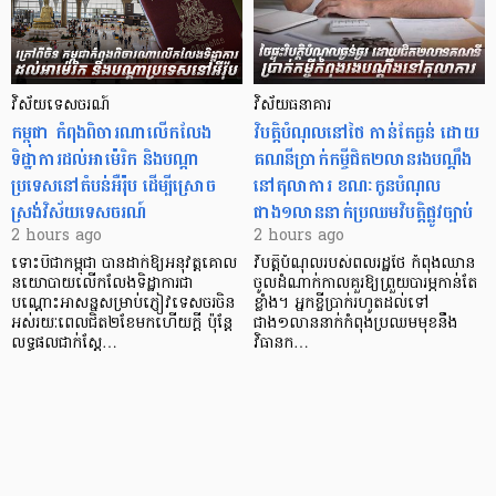
វិស័យទេសចរណ៍
វិស័យធនាគារ
កម្ពុជា កំពុងពិចារណាលើកលែង
វិបត្តិបំណុល​នៅថៃ កាន់តែធ្ងន់ ដោយ
ទិដ្ឋាការដល់អាម៉េរិក និងបណ្តា
គណនីប្រាក់កម្ចីជិត២លានរងបណ្តឹង
ប្រទេសនៅតំបន់អឺរ៉ុប ដើម្បីស្រោច
នៅតុលាការ ខណៈកូនបំណុល
ស្រង់វិស័យទេសចរណ៍
ជាង១លាននាក់ប្រឈមវិបត្តិផ្លូវច្បាប់
2 hours ago
2 hours ago
ទោះបីជាកម្ពុជា បានដាក់ឱ្យអនុវត្តគោល
វិបត្តិបំណុលរបស់ពលរដ្ឋថៃ កំពុងឈាន
នយោបាយលើកលែងទិដ្ឋាការជា
ចូលដំណាក់កាលគួរឱ្យព្រួយបារម្ភកាន់តែ
បណ្ដោះអាសន្នសម្រាប់ភ្ញៀវទេសចរចិន
ខ្លាំង។ អ្នកខ្ចីប្រាក់​រហូតដល់​ទៅ
អស់រយៈពេលជិត២ខែមកហើយក្ដី ប៉ុន្តែ
ជាង១លាននាក់កំពុងប្រឈមមុខនឹង
លទ្ធផលជាក់ស្ដែ…
វិធានក…