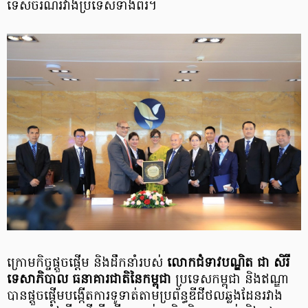
ទេសចរណ៍រវាងប្រទេសទាំងពីរ។
ក្រោមកិច្ចផ្តួចផ្តើម និងដឹកនាំរបស់
លោកជំទាវបណ្ឌិត ជា សិរី
ទេសាភិបាល ធនាគារជាតិនៃកម្ពុជា
ប្រទេសកម្ពុជា និងឥណ្ឌា
បានផ្តួចផ្តើមបង្កើតការទូទាត់តាមប្រព័ន្ធឌីជីថលឆ្លងដែនរវាង