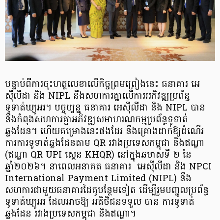
បន្ទាប់​ពី​ការ​ចុះ​ហត្ថលេខា​លើ​កិច្ច​ព្រម​ព្រៀង​នេះ ធនាគារ​ អេ
ស៊ីលីដា និង NIPL នឹង​សហការ​គ្នា​លើ​ការអភិវឌ្ឍ​ប្រព័ន្ធ​
ទូទាត់ឃ្យូអរ។ បច្ចុប្បន្ន ធនាគារ អេស៊ីលីដា និង NIPL បាន
នឹងកំពុងសហការគ្នាអភិវឌ្ឍសមាហរណកម្មប្រព័ន្ធទូទាត់
ឆ្លងដែន។ ហើយគម្រោងនេះផងដែរ នឹងគ្រោងដាក់ឱ្យដំណើរ
ការការទូទាត់ឆ្លងដែនតាម QR រវាងប្រទេសកម្ពុជា និងឥណ្ឌា
(ឥណ្ឌា QR UPI ស្កេន KHQR) នៅក្នុងឆមាសទី ២ នៃ
ឆ្នាំ២០២៦។ នាពេលអនាគត ធនាគារ អេស៊ីលីដា និង NPCI
International Payment Limited (NIPL) នឹង
សហការជាមួយធនាគារដៃគូបន្ថែមទៀត ដើម្បីរួមបញ្ចូលប្រព័ន្ធ
ទូទាត់ឃ្យូអរ ដែលអាចឱ្យ អតិថិជនទទួល បាន ការទូទាត់
ឆ្លងដែន រវាងប្រទេសកម្ពុជា និងឥណ្ឌា។