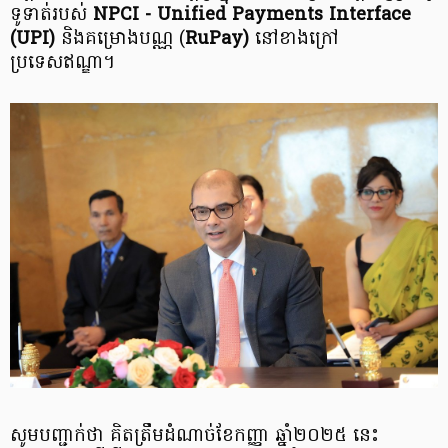
ទូទាត់របស់
NPCI - Unified Payments Interface
(UPI)
និងគម្រោងបណ្ណ (
RuPay)
នៅខាងក្រៅ
ប្រទេសឥណ្ឌា។
សូមបញ្ជាក់ថា គិតត្រឹមដំណាច់ខែកញ្ញា ឆ្នាំ២០២៥ នេះ