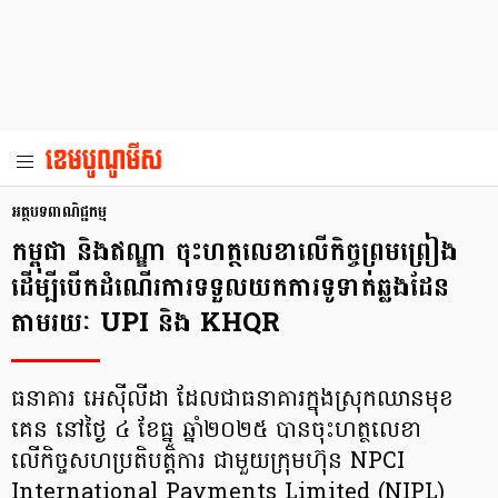
អត្ថបទពាណិជ្ជកម្ម
កម្ពុជា និងឥណ្ឌា ចុះហត្ថលេខាលើកិច្ចព្រមព្រៀង
ដើម្បីបើកដំណើរការទទួលយកការទូទាត់ឆ្លងដែន
តាមរយៈ UPI និង KHQR
ធនាគារ អេស៊ីលីដា ដែលជាធនាគារក្នុងស្រុកឈានមុខ
គេន នៅថ្ងៃ ៤ ខែធ្នូ ឆ្នាំ២០២៥ បានចុះហត្ថលេខា
លើកិច្ចសហប្រតិបត្តិការ ជាមួយក្រុមហ៊ុន NPCI
International Payments Limited (NIPL)