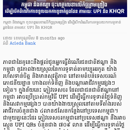
កម្ពុជា និងឥណ្ឌា ចុះហត្ថលេខាលើកិច្ចព្រមព្រៀង ដើម្បីបើកដំណើរការទទួលយកការទូទាត់
ឆ្លងដែន តាមរយៈ UPI និង KHQR
ដោយ
​ ខេមបូណូមីស
8 months ago
អំពី
Acleda Bank
ភាពជាដៃគូនេះនឹងផ្តល់ជូនអ្នកធ្វើដំណើរជនជាតិឥណ្ឌា និង
កម្ពុជា នូវភាពងាយស្រួលនៃការទូទាត់តាមឃ្យូអរកូត យ៉ាង​
រហ័សទាន់ចិត្ត និងមានសុវត្ថិភាព នៅតាមតំបន់ទេសចរណ៍
ភោជនីយដ្ឋាន ហាងលក់ទំនិញ និងបណ្តាអាជីវកម្មផ្សេងៗ
ទៀត។ ក្នុងន័យនេះ ភ្ញៀវទេសចរ ដែលជាជនជាតិឥណ្ឌានៅ
កម្ពុជា អាចប្រើប្រាស់កម្មវិធី UPI ដើម្បីធ្វើការទូទាត់ថ្លៃទំនិញ
និងសេវាកម្មផ្សេងៗ បានយ៉ាងងាយស្រួលនៅតាមទីតាំងរបស់
អាជីវករចំនួនជាង ៤លាន៥សែនកន្លែង​នៅប្រទេសកម្ពុជា។
ជាមួយគ្នានេះដែរ ភ្ញៀវទេសចរកម្ពុជានៅប្រទេសឥណ្ឌា នឹងអាច
ស្កេន UPI QRs ចំនួនជាង ៧០៩ លាន ដើម្បីធ្វើការទូទាត់ថ្លៃ