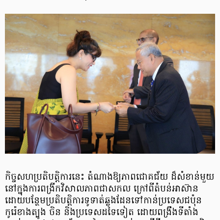
កិច្ចសហប្រតិបត្តិការនេះ តំណាងឱ្យភាពជោគជ័យ ដ៏សំខាន់មួយ
នៅក្នុងការពង្រីកវិសាលភាពជាសកល ក្រៅពីតំបន់អាស៊ាន
ដោយបន្ថែមប្រតិបត្តិការទូទាត់ឆ្លងដែនទៅកាន់ប្រទេសជប៉ុន
កូរ៉េខាងត្បូង ចិន និងប្រទេសដទៃទៀត ដោយពង្រឹងទីតាំង