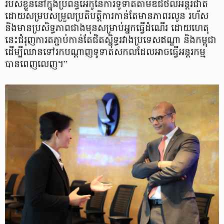
របស់ខ្លួននៅក្នុងប្រព័ន្ធអេកូនៃការទូទាត់តាមឌីជីថលអន្តរជាតិ
ដោយសម្របសម្រួលប្រតិបត្តិការកាន់តែមានភាពរលូន រហ័ស
និងមានប្រសិទ្ធភាពជាងមុនសម្រាប់អ្នកធ្វើដំណើរ ដោយហេតុ
នេះជំរុញការតភ្ជាប់កាន់តែជិតស្និទ្ធរវាងប្រទេសឥណ្ឌា និងកម្ពុជា
ដើម្បីឈានទៅរកបណ្តាញទូទាត់សកលដែលអាចធ្វើអន្តរកម្ម
បានពេញលេញ។”