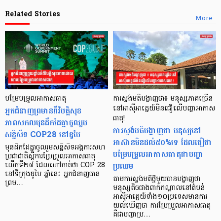
Related Stories
More
បម្រែបម្រួលអាកាសធាតុ
ការស្ទង់មតិបង្ហាញថា៖ មនុស្សភាគច្រើន
អ្នកជំនាញព្រមានពីវិបត្តិសុខ
នៅអាស៊ីអាគ្នេយ៍មិនជឿលើបញ្ហាអាកាស
ធាតុ!
ភាពសកលមុនដឹកដៃគ្នាចូលរួម
ការស្ទង់មតិបង្ហាញថា មនុស្សនៅ
សន្និសីទ COP28 នៅឌូបៃ
អាស៊ានមិនដល់៥០%ទេ ដែលជឿថា
មុនដឹកដៃគ្នាចូលរួមសន្និសីទអង្គការសហ
បម្រែបម្រួលអាកាសធាតុជាបញ្ហា
ប្រជាជាតិស្តីការប្រែប្រួលអាកាសធាតុ
ប្រឈម
លើកទី២៨ ដែលហៅកាត់ថា COP 28
នៅទីក្រុងឌូបៃ ឆ្នាំនេះ អ្នកជំនាញបាន
តាមការស្ទង់មតិថ្មីមួយបានបង្ហាញថា
ព្រម…
មនុស្សតិចជាងពាក់កណ្តាលនៅតំបន់
អាស៊ីអាគ្នេយ៍ទាំង១០ប្រទេសមានការ
យល់ឃើញថា ការប្រែប្រួលអាកាសធាតុ
គឺជាបញ្ហាប្រ…