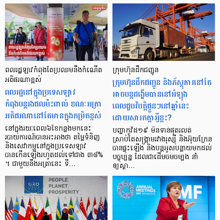
ពលរដ្ឋឡាវកំពុងតែប្រឈមនឹងកំណើត
ក្រុមហ៊ុនដឹកជញ្ជូន
អតិផរណាខ្ពស់
ក្រុមហ៊ុនដឹកជញ្ជូន និងភ័ស្ដុភារនៅតែ
ពលរដ្ឋនៅក្នុងប្រទេសឡាវ
អាចបន្ដដង្ហើមបាននៅអំឡុង
កំពុងបន្ដរងផលប៉ះពាល់ ខណៈអត្រា
ពេលជួបវិបត្តិផ្ទួនៗនៅឆ្នាំនេះ
អតិផរណានៅតែមានក្នុងកម្រិតខ្ពស់
ដោយសារកត្តាអ្វីខ្លះ?
នៅក្នុងរយៈពេល៦ខែកន្លងមកនេះ
បញ្ហាកូវីដ១៩ មិនទាន់ផុតរលត់
របាយការណ៍បានអះអាងថា តម្លៃទំនិញ
ស្រាប់តែសង្រ្គាមរវាងរុស្ស៊ី និងអ៊ុយក្រែន
និងសេវាកម្មនៅក្នុងប្រទេសឡាវ
បានផ្ទុះឡើង និងបន្ដអូសបន្លាយមកដល់
បានកើនឡើងរហូតដល់ទៅជាង ៣៨%
បច្ចុប្បន្ន ដែលជាដើមចមចម្បង នាំ
។ ជាមួយនឹងអត្រានេះ ទី…
ឲ្យស្ថា…