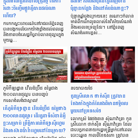
ក្នុង​អាណត្តិ​អភិបាលក្រុង​ថ្មី តើ​ការ
ដឹង​ទេ!​ សំណង់​បុរី​នៅ​​ភ្នំពេញ​មាន​
រំដោះ​ចិញ្ចើម​ផ្លូវ​​ធ្វើ​បាន​ដល់​ណា​
ប៉ុន្មាន​កន្លែង ​និង​នៅ​តំបន់​ណា​ខ្លះ?
ហើយ?
ប៉ុន្មាន​ឆ្នាំ​ចុង​ក្រោយ​នេះ នរណាៗ​ក៏​លាន់​
មាត់​ពី​ការរីក​លូត​លាស់​នៃ​វិស័យ​​សំណង់​
ការ​កកស្ទះ​ចរាចរណ៍​នៅ​រាជ​ធានី​ភ្នំពេញ
និង​អចលនទ្រព្យ​ដែរ។ នៅ​ភ្នំពេញ
បាន​បង្ក​ការ​លំបាក​យ៉ាង​ខ្លាំង​ដល់​ពលរដ្ឋ
សំណង់​​អគារ​ខ្ពស់…
និង​ខាត​បង់​សេដ្ឋកិច្ច​រាប់​លាន​ដុល្លារ​ក្នុង​
មួយ​ឆ្ន…
ភូមិកីឡាដ្ឋាន វើលដ៍ប្រ៊ីដ តម្លៃជាង
នយោបាយថៃ
២០០លានដុល្លារ បានបញ្ចប់
កូនស្រីលោក ថាក់ស៊ីន ត្រូវបាន
ការសាង់សង់ជាស្ថាពរ!
តែងតាំងក្នុងតំណែងដ៏មានឥទ្ធិពល
តើភូមិកីឡាដ្ឋាន វើលដ៍ប្រ៊ីដ តម្លៃជាង
មួយនៅប្រទេសថៃ
២០០លានដុល្លារ ដើរតួនាទីសំខាន់អ្វី
លោកស្រី ផៃថងតាន ស៊ីណាវ៉ាត្រា កូន
ខ្លះសម្រាប់ ព្រឹត្តិការណ៍កីឡាស៊ីហ្គេម
ស្រីលោក ថាក់ស៊ីន ស៊ីណាវ៉ាត្រា ដែល
និងអាស៊ានប៉ារ៉ាហ្គេមនៅខែក្រោយ?
ជាបេក្ខភាពនាយករដ្ឋមន្រ្តីម្នាក់នៅពេល
បោះឆ្នោត កាលពីខែឧសភា ត្រូវបាន