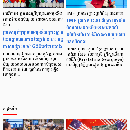
បទវិភាគ៖ ប្រទេសក្រីក្រប្រឈមមុខនឹង
IMF ព្រមានគ្រោះថ្នាក់បំណុលសកល
គ្រោះនៃវិបត្តិបំណុល ដោយសារយន្តការ
IMF ព្រមាន G20 ពីគ្រោះថ្នាក់នៃ
G២០
បំណុលសកលបើប្រទេសអ្នកផ្តល់
ប្រទេសក្រីក្រប្រឈមមុខនឹងគ្រោះថ្នាក់
កម្ចីយឺតយ៉ាវចាត់វិធានការបន្ធូរបន្ថយ
នៃវិបត្តិបំណុលកាន់តែខ្លាំង ខណៈយន្ដ
បន្ទុកបំណុល
ការសង្គ្រោះរបស់ G20នៅជាប់គាំង
នាយិកាមូលនិធិរូបិយវត្ថុអន្តរជាតិ ឬហៅ
ការបរាជ័យក្នុងការធានាបាននូវវឌ្ឍនភាព
កាត់ថា IMF លោកស្រី គ្រីស្តាលីណា
ប្រកបដោយចីរភាព លើការបន្ធូរបន្ថយ
ចចជីវ៉ា (Kristalina Georgieva)
បំណុលសម្រាប់ប្រទេសក្រីក្របំផុតរបស់
បានជំរុញជាថ្មីម្ដងទៀត ឱ្យប្រទេសចិន…
ពិភពលោក ដែលធ្លាប់បានសន្យាឡើង
នៅក្នុងក…
ផ្សេងទៀត