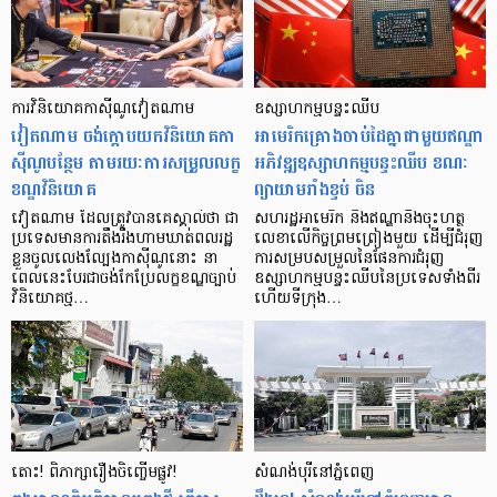
ការវិនិយោគកាស៊ីណូវៀតណាម
ឧស្សាហកម្មបន្ទះឈីប
វៀតណាម ចង់ក្ដោបយក​​វិនិយោគ​កា
អាមេរិកគ្រោងចាប់ដៃគ្នាជាមួយឥណ្ឌា
ស៊ីណូបន្ថែម តាមរយៈ​ការសម្រួល​លក្ខ
អភិវឌ្ឍឧស្សាហកម្មបន្ទះឈីប ខណៈ
ខណ្ឌវិនិយោគ
ព្យាយាមរាំងខ្ទប់ ចិន
វៀតណាម ដែលត្រូវបានគេស្គាល់ថា ជា
សហរដ្ឋអាមេរិក និងឥណ្ឌានឹងចុះហត្ថ
ប្រទេសមានការតឹងរឹងហាមឃាត់ពលរដ្ឋ
លេខាលើកិច្ចព្រមព្រៀងមួយ ដើម្បីជំរុញ
ខ្លួនចូលលេងល្បែងកាស៊ីណូនោះ នា
ការសម្របសម្រួលនៃផែនការជំរុញ
ពេលនេះបែរជាចង់កែប្រែលក្ខខណ្ឌច្បាប់
ឧស្សាហកម្មបន្ទះឈីបនៃប្រទេសទាំងពីរ
វិនិយោគថ្ម…
ហើយទីក្រុង…
តោះ! ពិភាក្សា​រឿង​ចិញ្ចើម​ផ្លូវ!
សំណង់​បុរី​នៅ​ភ្នំពេញ