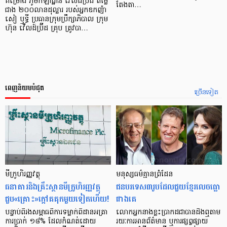
គម្រោង ភូមិកីឡាដ្ឋាន វើលដ៍ប្រ៊ីដ តម្លៃ
តែងតា…
ជាង ២០០លានដុល្លារ របស់អ្នកឧកញ៉ា
សៀ ឫទ្ធី ប្រធានក្រុមប្រឹក្សាភិបាល ក្រុម
ហ៊ុន វើលដ៍ប្រ៊ីដ គ្រុប ត្រូវបា…
ពេញនិយមបំផុត
ច្រើនទៀត
មីក្រូ​ហិរញ្ញវត្ថុ
មនុស្ស​ធម៌​គ្មាន​ព្រំដែន
ធនាគារ​និង​គ្រឹះស្ថាន​មីក្រូ​ហិរញ្ញវត្ថុ​
ជន​បរទេស​៣​រូប​ដែល​ជួយ​ខ្មែរ​លេច​ធ្លោ​
ជួប«គ្រោះ»ក្តៅ​គគុក​មួយ​ទៀត​ហើយ!
ជាង​គេ
បន្ទាប់​ពី​រង​សម្ពាធ​​ពី​ការ​ទម្លាក់​ពិដាន​អត្រា​
លោកអ្នក​នាង​ខ្លះ​ប្រាកដ​ជា​បាន​​ដឹង​ឮ​តាម​
ការ​ប្រាក់ ១៨​% ដែល​កំណត់​ដោយ​
រយៈ​ការ​អាន​ព័ត៌មាន ឬ​ការ​ផ្សព្វផ្សាយ​