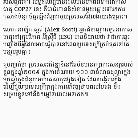
របស់ពួកគេ។ លទ្ធផលវិជ្ជមានដែលបានមកពីវេទិកាអាកាស
ធាតុ COP27 នេះ គឺជាជំហានដ៏សំខាន់មួយឆ្ពោះទៅរកការ
កសាងទំនុកចិត្តឡើងវិញជាមួយប្រទេសដែលងាយរងគ្រោះ។
លោក អាឡិក ស្កត់ (Alex Scott) អ្នកជំនាញការទូតអាកាស
ធាតុនៅក្រុមវិភាគ អ៊ីស្រ៊ីជី (E3G) បាននិយាយថា វាជាការឆ្លុះ
បញ្ចាំងពីអ្វីដែលអាចធ្វើបាននៅពេលប្រទេសក្រីក្របំផុតនៅតែ
បន្តរួបរួមគ្នា។
គួបញ្ជាក់ថា ប្រទេសអភិវឌ្ឍន៍នៅតែមិនបានរក្សាការសន្យារបស់
ខ្លួនក្នុងឆ្នាំ២០០៩ ក្នុងការចំណាយ ១០០ ពាន់លានដុល្លារក្នុង
មួយឆ្នាំក្នុងជំនួយអាកាសធាតុផ្សេងទៀត ដែលបង្កើតឡើង
ដើម្បីជួយប្រទេសក្រីក្រក្នុងការអភិវឌ្ឍថាមពលបៃតង និង
សម្របខ្លួនទៅនឹងកម្ដៅនាពេលអនាគត៕