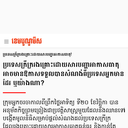
ប្រទេសក្រីក្ររងគ្រោះដោយសារបញ្ហាអាកាសធាតុ!
ប្រទេសក្រីក្ររងគ្រោះដោយសារបញ្ហាអាកាសធាតុ
អាចមានឱកាសទទួលបានសំណង់ពីប្រទេសអ្នកមាន
ដែរ ឬយ៉ាងណា?
ក្រុមអ្នកចរចាកាលពីព្រឹកថ្ងៃអាទិត្យ ទី២០ ខែវិច្ឆិកា បាន
អនុម័តកិច្ចព្រមព្រៀងជាប្រវត្តិសាស្ត្រមួយដែលនឹងឈានទៅ
បង្កើតមូលនិធិសម្រាប់ផ្តល់សំណងដល់ប្រទេសក្រីក្រ
ដែលរងគ្រោះដោយសារអាកាសធាតុធ្ងន់ធ្ងរ និងកាន់តែ