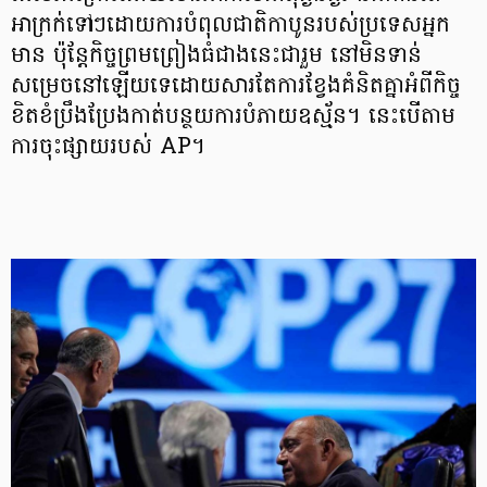
អាក្រក់ទៅៗដោយការបំពុលជាតិកាបូនរបស់ប្រទេសអ្នក
មាន ប៉ុន្តែកិច្ចព្រមព្រៀងធំជាងនេះជារួម នៅមិនទាន់
សម្រេចនៅឡើយទេដោយសារតែការខ្វែងគំនិតគ្នាអំពីកិច្ច
ខិតខំប្រឹងប្រែងកាត់បន្ថយការបំភាយឧស្ម័ន។ នេះបើតាម
ការចុះផ្សាយរបស់ AP។