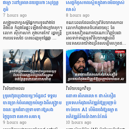
ជម្លោះនៅព្រលានយន្តហោះសុវណ្ណ
សេដ្ឋកិច្ចសកលស្ថិតក្នុងភាពមិនច្បាស់
ភូមិ
លាស់
7 hours ago
8 hours ago
សង្គ្រាមពាក្យសម្តីផ្នែកការទូតរវាងថៃ
ខណៈពេលដែលលំហូរវិនិយោគសកល
និងចិន កំពុងតែផ្ទុះឡើងយ៉ាងក្តៅគគុក។
លោកកំពុងមានទំនោរថយចុះ តែ
លោក ស៊ីហាសាក់ ភួងកេតកែវ រដ្ឋមន្ត្រី
ប្រទេសវៀតណាមឯណោះវិញបែរជា
ការបរទេសថៃ បានចេញមុខផ្លែផ្កា …
អាចទាក់ទាញទុនវិនិយោគផ្ទាល់ពី
បរទេសបានយ៉ាងច្រើនសម្បើមរហូតដ…
វិស័យថាមពល
វិស័យបច្ចេកវិទ្យា
ក្រុមហ៊ុនប្រេងយក្សៗចំនួន៨ ទទួល
ធនាគារពិភពលោក ដាស់តឿន
បានប្រាក់ចំណេញកប់ក្តោងពីសង្គ្រាម
ប្រទេសកំពុងអភិវឌ្ឍន៍ឱ្យប្រញាប់
ខណៈអ្នកជំនាញទាមទារឱ្យសង
ចាប់យក AI បើមិនចង់ឱ្យគម្លាត
ថ្លៃខូចខាតអាកាសធាតុ
អភិវឌ្ឍន៍រីកប៉ោងកាន់តែធំ
9 hours ago
10 hours ago