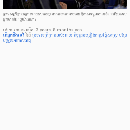
ប្រទេសក្រីក្ររងគ្រោះដោយសារបញ្ហាអាកាសធាតុអាចមានឱកាសទទួលបានសំណង់ពីប្រទេស
អ្នកមានដែរ ឬយ៉ាងណា?
ដោយ
​ ខេមបូណូមីស
3 years, 8 months ago
តើ​អ្នក​ដឹងទេ?
អំពី
ប្រទេសក្រីក្រ
ផលប៉ះពាល់
កិច្ចព្រមព្រៀងជាប្រវត្តិសាស្ត្រ
បម្រែ
បម្រួលអាកាសធាតុ