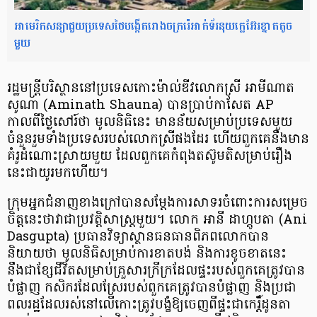
អាមេរិកសន្យាជួយប្រទេសថៃបង្កើតរោងចក្ររ៉េអាក់ទ័រនុយក្លេអ៊ែរខ្នាតតូច
មួយ
រដ្ឋមន្ត្រីបរិស្ថាននៅប្រទេសកោះម៉ាល់ឌីវលោកស្រី អាមីណាត
សូណា (Aminath Shauna) បានប្រាប់កាសែត AP
កាលពីថ្ងៃសៅរ៍ថា មូលនិធិនេះ មានន័យសម្រាប់ប្រទេសមួយ
ចំនួនរួមទាំងប្រទេសរបស់លោកស្រីផងដែរ ហើយពួកគេនឹងមាន
គំរូដំណោះស្រាយមួយ ដែលពួកគេកំពុងតស៊ូមតិសម្រាប់រឿង
នេះជាយូរមកហើយ។
ក្រុមអ្នកជំនាញខាងក្រៅបានសម្ដែងការសាទរចំពោះការសម្រេច
ចិត្តនេះថាវាជាប្រវត្តិសាស្ត្រមួយ។ លោក អានី ដាហ្គូបតា (Ani
Dasgupta) ប្រធានវិទ្យាស្ថានធនធានពិភពលោកបាន
និយាយថា មូលនិធិសម្រាប់ការខាតបង់ និងការខូចខាតនេះ
នឹងជាខ្សែជីវិតសម្រាប់គ្រួសារក្រីក្រដែលផ្ទះរបស់ពួកគេត្រូវបាន
បំផ្លាញ កសិករដែលស្រែរបស់ពួកគេត្រូវបានបំផ្លាញ និងប្រជា
ពលរដ្ឋដែលរស់នៅលើកោះត្រូវបង្ខំឱ្យចេញពីផ្ទះជាកេរ្ដិ៍ដូនតា