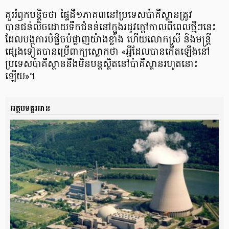
គួររំឭកបន្តិចថា ផ្ទៃដី១ភាគ៣នៅប្រទេសប៉ាគីស្ថានត្រូវ
បានជន់លិចដោយទឹកជំនន់នៅក្នុងរដូវក្តៅកាលពីពេលថ្មីៗនេះ
ដែលបង្កការបំផ្លិចបំផ្លាញយ៉ាងខ្លាំង ហើយលោកស្រី និងមន្ត្រី
ផ្សេងទៀតបានប្រើពាក្យស្លោកថា «អ្វីដែលបានកើតឡើងនៅ
ប្រទេសប៉ាគីស្ថាននឹងមិនបន្ដស្ថិតនៅប៉ាគីស្ថានរហូតនោះ
ឡើយ»។
អត្ថបទគួរអាន