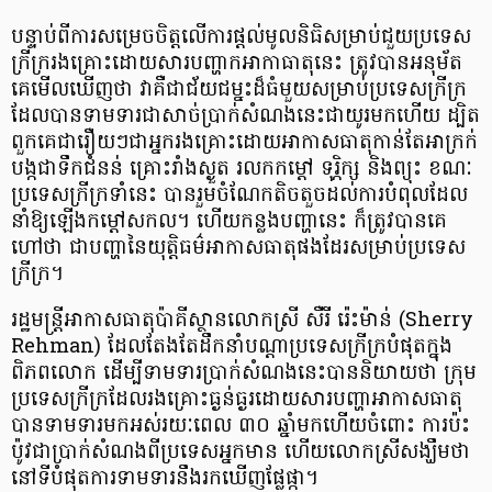
បន្ទាប់ពីការសម្រេចចិត្តលើការផ្ដល់មូលនិធិសម្រាប់ជួយប្រទេស
ក្រីក្ររងគ្រោះដោយសារបញ្ហាកអាកាធាតុនេះ ត្រូវបានអនុម័ត
គេមើលឃើញថា វាគឺជាជ័យជម្នះដ៏ធំមួយសម្រាប់ប្រទេសក្រីក្រ
ដែលបានទាមទារជាសាច់ប្រាក់សំណងនេះជាយូរមកហើយ ដ្បិត
ពួកគេជារឿយៗជាអ្នករងគ្រោះដោយអាកាសធាតុកាន់តែអាក្រក់
បង្កជាទឹកជំនន់ គ្រោះរាំងស្ងួត រលកកម្ដៅ ទុរ្ភិក្ស និងព្យុះ ខណៈ
ប្រទេសក្រីក្រទាំនេះ បានរួមចំណែកតិចតួចដល់ការបំពុលដែល
នាំឱ្យឡើងកម្ដៅសកល។ ហើយកន្លងបញ្ហានេះ ក៏ត្រូវបានគេ
ហៅថា ជាបញ្ហានៃយុត្តិធម៌អាកាសធាតុផងដែរសម្រាប់ប្រទេស
ក្រីក្រ។
រដ្ឋមន្ត្រីអាកាសធាតុប៉ាគីស្ថានលោកស្រី សឺរី រ៉េះម៉ាន់ (Sherry
Rehman) ដែលតែងតែដឹកនាំបណ្ដាប្រទេសក្រីក្របំផុតក្នុង
ពិភពលោក ដើម្បីទាមទារប្រាក់សំណងនេះបាននិយាយថា ក្រុម
ប្រទេសក្រីក្រដែលរងគ្រោះធ្ងន់ធ្ងរដោយសារបញ្ហាអាកាសធាតុ
បានទាមទារមកអស់រយៈពេល ៣០ ឆ្នាំមកហើយចំពោះ ការប៉ះ
ប៉ូវជាប្រាក់សំណងពីប្រទេសអ្នកមាន ហើយលោកស្រីសង្ឃឹមថា
នៅទីបំផុតការទាមទារនឹងរកឃើញផ្លែផ្កា។