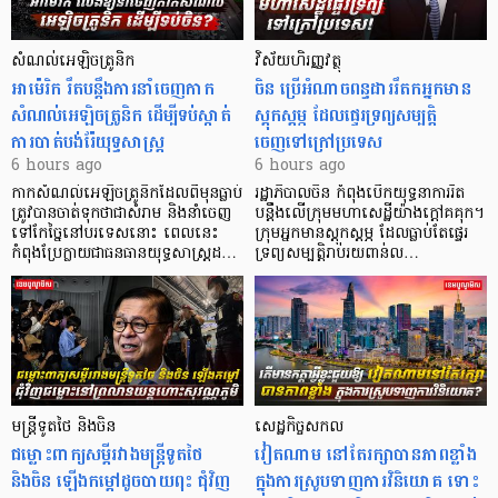
សំណល់អេឡិចត្រូនិក
វិស័យហិរញ្ញវត្ថុ
អាម៉េរិក រឹតបន្តឹងការនាំចេញកាក
ចិន ប្រើ​អំណាចពន្ធដាររឹតកអ្នកមាន
សំណល់អេឡិចត្រូនិក ដើម្បីទប់ស្កាត់
ស្ដុកស្ដម្ភ ដែលផ្ទេរទ្រព្យសម្បត្តិ
ការបាត់បង់រ៉ែយុទ្ធសាស្ត្រ
ចេញទៅក្រៅប្រទេស
6 hours ago
6 hours ago
កាក​សំណល់​អេឡិច​ត្រូនិកដែល​ពីមុនធ្លាប់​
រដ្ឋាភិបាលចិន កំពុងបើកយុទ្ធនាការរឹត
ត្រូវបានចាត់ទុកថាជាសំរាម និងនាំចេញ
បន្តឹងលើក្រុមមហាសេដ្ឋី​យ៉ាង​ក្ដៅគគុក។
ទៅកែច្នៃនៅបរទេស​នោះ ពេលនេះ
​ក្រុមអ្នកមានស្ដុកស្ដម្ភ ដែល​ធ្លាប់​តែផ្ទេរ
កំពុងប្រែក្លាយជាធនធានយុទ្ធសាស្ត្រដ…
ទ្រព្យសម្បត្តិរាប់រយពាន់ល…
មន្ត្រីទូតថៃ និងចិន
សេដ្ឋកិច្ចសកល
ជម្លោះពាក្យសម្តីរវាងមន្ត្រីទូតថៃ
វៀតណាម នៅតែរក្សាបានភាពខ្លាំង
និងចិន ឡើងកម្ដៅដូចបាយពុះ ជុំវិញ
ក្នុងការស្រូបទាញការវិនិយោគ​ ទោះ