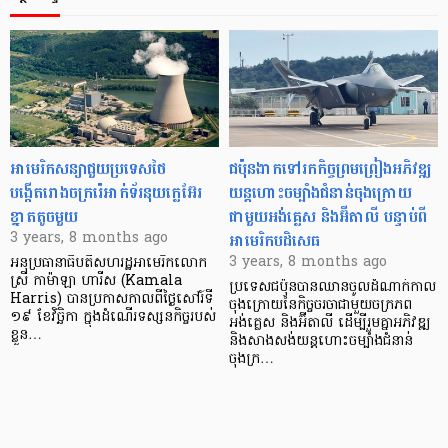
អាមេរិកសន្យាជួយប្រទេសថៃ
ជប៉ុនងាកទៅរកកិច្ចព្រមព្រៀងអភិវឌ្ឍ
បង្កើតរោងចក្ររ៉េអាក់ទ័រនុយក្លេអ៊ែរ
យន្តហោះចម្បាំងជំនាន់ចុងក្រោយ
ខ្នាតតូចមួយ
ជាមួយអង់គ្លេស និងអ៊ីតាលី បន្ទាប់ពី
អាមេរិកបដិសេធ
3 years, 8 months ago
3 years, 8 months ago
អនុប្រធានាធិបតីសហរដ្ឋអាមេរិកលោក
ស្រី កាម៉ាឡា ហារីស (Kamala
ប្រទេសជប៉ុនបានឈានចូលដំណាក់កាល
Harris) បានប្រកាសកាលពីថ្ងៃសៅរ៍ទី
ចុងក្រោយនៃកិច្ចចរចាជាមួយចក្រភព
១៩ ខែវិច្ឆិកា ក្នុងដំណើរទស្សនកិច្ចរបស់
អង់គ្លេស និងអ៊ីតាលី ដើម្បីរួមគ្នាអភិវឌ្ឍ
ខ្លួន…
និងសាងសង់យន្តហោះចម្បាំងជំនាន់
ចុងក្រ…