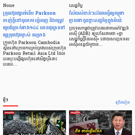
None
សេដ្ឋកិច្ច​
ក្រុមហ៊ុនផ្សារទំនើប Parkson
វិស័យ​សំខាន់ៗ​៤​ដែល​ធ្វើ​ឲ្យ​កម្ពុជា​
ចាញ់ក្ដីនៅតុលាការភ្នំពេញ និងតម្រូវ
ក្លាយ​ជា​កូន​ខ្លា​សេដ្ឋកិច្ច​ក្នុង​តំបន់
ឲ្យបង់ប្រាក់ជាង១៤៤ លានដុល្លារទៅ
ប្រទេស​កម្ពុជា​ត្រូវ​បាន​ធនាគារ​អភិវឌ្ឍន៍​
ឲ្យក្រុមហ៊ុនម្ចាស់ គម្រោង
អាស៊ី (ADB) ឲ្យ​រហ័ស​នាមថា «ខ្លា​
សេដ្ឋកិច្ច​ថ្មី​នៃ​អាស៊ី» ដោយសារ​ប្រទេស​
ក្រុមហ៊ុន Parkson Cambodia
អាស៊ី​អាគ្នេយ៍​មួយ​ន…
ស្ថិតនៅក្រោមការគ្រប់គ្រងរបស់ក្រុមហ៊ុន
Parkson Retail Asia Ltd ដែល
បានចុះបញ្ចីផ្សារហ៊ុននៅសិង្ហបុរីនោះ
បានចា…
ថ្មីៗ
ច្រើនទៀត