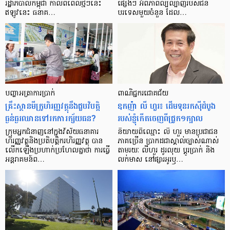
រដ្ឋាភិបាល​កម្ពុជា កាល​ពី​ពេល​ថ្មីៗ​នេះ
ផ្សេងៗ អំពី​ភាព​ល្បីល្បាញ​របស់​ជន​
ឥឡូវ​នេះ ធនាគ…
បរទេស​មួយ​ចំនួន ដែល…
បញ្ហា​អត្រា​ការប្រាក់
ពាណិជ្ជករជោគជ័យ
គ្រឹះស្ថាន​មីក្រូ​ហិរញ្ញវត្ថុ​នឹង​ជួប​វិបត្តិ​
ឧកញ៉ា លី ហួរ៖ ដើមទុនរកស៊ីដំបូង
ធ្ងន់ធ្ងរ​ឈាន​ទៅ​រក​ការ​ក្ស័យធន?
របស់ខ្ញុំកើតចេញពីជ្រូក១ក្បាល
ក្រុម​អ្នក​ជំនាញ​នៅ​ក្នុង​វិស័យ​ធនាគារ
និយាយ​ពី​ឈ្មោះ លី ហួរ មាន​ប្រជាជន​
ហិរញ្ញវត្ថុ​និង​ប្រតិបត្តិករ​ហិរញ្ញ​វត្ថុ បាន​​
ភាគ​ច្រើន ប្រាកដ​ជា​ស្គាល់​ច្បាស់​ណាស់
លើក​ឡើង​ប្រហាក់​ប្រហែល​គ្នា​ថា ការ​ធ្វើ​
តាមរយៈ លីហួរ ដូរ​លុយ ប្តូរ​បា្រក់ និង​
អន្តរាគមន៍​ព…
លក់​មាស នៅ​ផ្សារ​អូរ​ឫ…