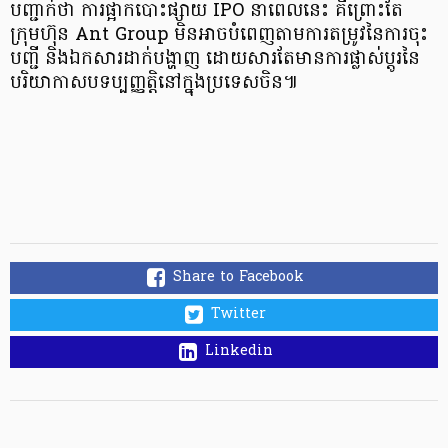
បញ្ជាក់ថា ការផ្អាកបោះផ្សាយ IPO នាពេលនេះ គឺព្រោះតែ
ក្រុមហ៊ុន Ant Group មិនអាចបំពេញតាមការតម្រូវនៃការចុះ
បញ្ជី និងឯកសារដាក់បង្ហាញ ដោយសារតែមានការផ្លាស់ប្តូរនៃ
បរិយាកាសបទប្បញ្ញត្តិនៅក្នុងប្រទេសចិន៕
Share to Facebook
Twitter
Linkedin