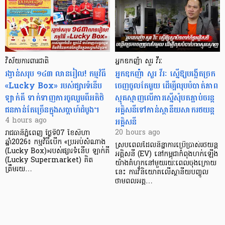
វិស័យការពារជាតិ
អ្នកឧកញ៉ា សួរ វីរៈ
រង្វាន់សរុប ១៤៣ លានរៀល! កម្មវិធី
អ្នកឧកញ៉ា សួរ វីរៈ ស្នើឱ្យបង្កើតច្រក
«Lucky Box» របស់ផ្សារទំនើប
ចេញចូលតែមួយ ដើម្បីលុបបំបាត់ភាព
ឡាក់គី ទាក់ទាញការចូលរួមពីអតិថិ
ស្មុគស្មាញលើការស្នើសុំបតភ្ជាប់ចរន្ត
ជនកាន់តែច្រើនក្នុងសប្តាហ៍ដំបូង។
អគ្គិសនីទៅកាន់ស្ថានីយសាករថយន្ត
អគ្គិសនី
4 hours ago
20 hours ago
រាជធានីភ្នំពេញ ថ្ងៃទី07 ខែសីហា
ឆ្នាំ2026៖ កម្មវិធីបើក «ប្រអប់សំណាង
ស្របពេលដែលនិន្នាការប្រើប្រាស់រថយន្ត
(Lucky Box)»របស់ផ្សារទំនើប ឡាក់គី
អគ្គិសនី (EV) នៅកម្ពុជាកំពុងហក់ឡើង
(Lucky Supermarket) គិត
យ៉ាងគំហុកនៅមួយរយៈពេលចុងក្រោយ
ត្រឹមរយ…
នេះ ការវិនិយោគលើស្ថានីយបញ្ចូល
ថាមពលអគ្គ…