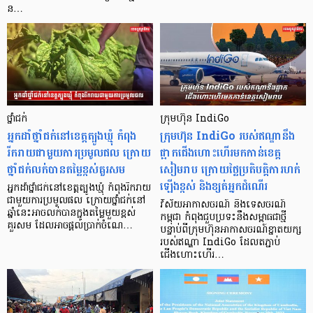
ន…
ថ្នាំជក់
ក្រុមហ៊ុន IndiGo
អ្នកដាំថ្នាំជក់នៅខេត្តត្បូងឃ្មុំ កំពុង
ក្រុមហ៊ុន IndiGo របស់ឥណ្ឌានឹង
រីករាយជាមួយការប្រមូលផល ក្រោយ
ផ្អាកជើងហោះហើរមកកាន់ខេត្ត
ថ្នាំជក់លក់បានតម្លៃខ្ពស់គួរសម
សៀមរាប ក្រោយថ្លៃប្រតិបត្តិការហក់
ឡើងខ្ពស់ និងខ្សត់អ្នកដំណើរ
អ្នកដាំថ្នាំជក់នៅខេត្តត្បូងឃ្មុំ កំពុងរីករាយ
ជាមួយការប្រមូលផល ក្រោយថ្នាំជក់នៅ
វិស័យអាកាសចរណ៍ និងទេសចរណ៍
ឆ្នាំនេះអាចលក់បានក្នុងតម្លៃមួយខ្ពស់
កម្ពុជា កំពុងជួបប្រទះនឹងសម្ពាធជាថ្មី
គួរសម ដែលអាចផ្តល់ប្រាក់ចំណេ…
បន្ទាប់ពីក្រុមហ៊ុនអាកាសចរណ៍ខ្នាតយក្ស
របស់ឥណ្ឌា IndiGo ដែលតភ្ជាប់
ជើងហោះហើរ…