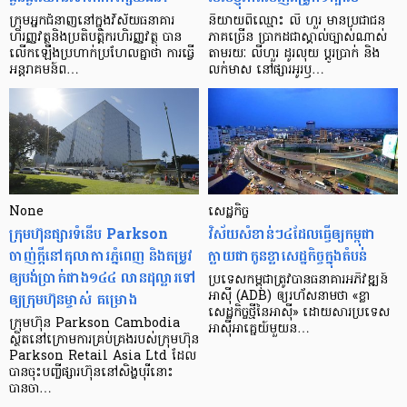
ក្រុម​អ្នក​ជំនាញ​នៅ​ក្នុង​វិស័យ​ធនាគារ
និយាយ​ពី​ឈ្មោះ លី ហួរ មាន​ប្រជាជន​
ហិរញ្ញវត្ថុ​និង​ប្រតិបត្តិករ​ហិរញ្ញ​វត្ថុ បាន​​
ភាគ​ច្រើន ប្រាកដ​ជា​ស្គាល់​ច្បាស់​ណាស់
លើក​ឡើង​ប្រហាក់​ប្រហែល​គ្នា​ថា ការ​ធ្វើ​
តាមរយៈ លីហួរ ដូរ​លុយ ប្តូរ​បា្រក់ និង​
អន្តរាគមន៍​ព…
លក់​មាស នៅ​ផ្សារ​អូរ​ឫ…
None
សេដ្ឋកិច្ច​
ក្រុមហ៊ុនផ្សារទំនើប Parkson
វិស័យ​សំខាន់ៗ​៤​ដែល​ធ្វើ​ឲ្យ​កម្ពុជា​
ចាញ់ក្ដីនៅតុលាការភ្នំពេញ និងតម្រូវ
ក្លាយ​ជា​កូន​ខ្លា​សេដ្ឋកិច្ច​ក្នុង​តំបន់
ឲ្យបង់ប្រាក់ជាង១៤៤ លានដុល្លារទៅ
ប្រទេស​កម្ពុជា​ត្រូវ​បាន​ធនាគារ​អភិវឌ្ឍន៍​
ឲ្យក្រុមហ៊ុនម្ចាស់ គម្រោង
អាស៊ី (ADB) ឲ្យ​រហ័ស​នាមថា «ខ្លា​
សេដ្ឋកិច្ច​ថ្មី​នៃ​អាស៊ី» ដោយសារ​ប្រទេស​
ក្រុមហ៊ុន Parkson Cambodia
អាស៊ី​អាគ្នេយ៍​មួយ​ន…
ស្ថិតនៅក្រោមការគ្រប់គ្រងរបស់ក្រុមហ៊ុន
Parkson Retail Asia Ltd ដែល
បានចុះបញ្ចីផ្សារហ៊ុននៅសិង្ហបុរីនោះ
បានចា…