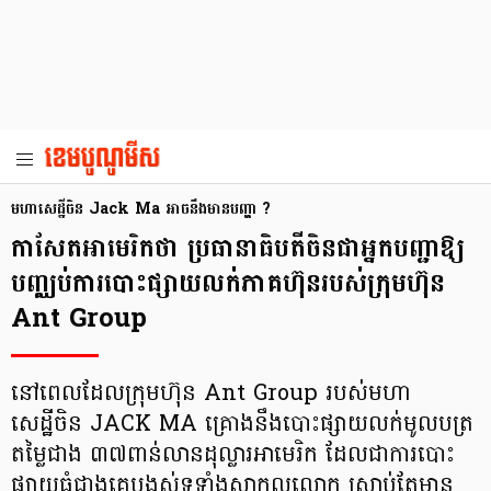
មហាសេដ្ឋីចិន Jack Ma អាចនឹង​មានបញ្ហា ?
កាសែត​អាមេរិក​​ថា ប្រធានាធិបតី​ចិន​​​ជា​អ្នក​បញ្ជា​ឱ្យ​
បញ្ឈប់​ការបោះផ្សាយ​លក់​ភាគហ៊ុន​របស់​ក្រុមហ៊ុន
Ant Group
នៅពេលដែល​ក្រុមហ៊ុន Ant Group របស់មហា
សេដ្ឋីចិន JACK MA គ្រោងនឹងបោះផ្សាយ​លក់​មូលបត្រ​
តម្លៃ​ជាង ៣៧ពាន់​លាន​ដុល្លារ​អាមេរិក ដែលជា​ការបោះ​
ផ្សាយ​ធំ​ជាង​គេ​បង្អស់​ទូទាំង​សាកលលោក ស្រាប់តែ​មាន​