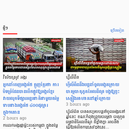
ថ្មីៗ
ច្រើនទៀត
វិស័យស្រូវ អង្ករ
ហ្វីលីពីន
អ្នកនាំចេញអង្ករថៃ ត្អូញត្អែរថា ការ
ហ្វីលីពីននឹងបន្តនាំចូលអង្ករក្រោយ
បិទព្រំដែនបានបើកផ្លូវឱ្យអង្ករខ្មែរ
បារម្ភបាតុភូតអែលនីណូ បង្កឱ្យខ្វះ
វាយលុកទីផ្សារអន្តរជាតិជាមួយតម្លៃ
ស្បៀងអាហារនៅឆ្នាំក្រោយ
ទាបជាងអង្ករថៃ ៤០០ដុល្លារ
3 hours ago
ក្នុង១តោន
ហ្វីលីពីន បាន​សម្រេចបន្តនាំចូលអង្ករនៅ
ឆ្នាំនេះ ខណៈកំពុងព្រួយបារម្ភថា បាតុភូត
2 hours ago
ធម្មជាតិអែលនីណូ ដ៏ខ្លាំងក្លា​ អាចនឹង
ការលក់អង្ករផ្កាម្លិះរបស់កម្ពុជា ក្នុងតម្លៃ
ធ្វើឱ្យផលិតកម្មស្រូវក្នុងស្រុ…