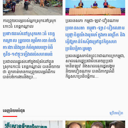
ការព្រួយបារម្ភរបស់អ្នកស្រុក​នៅ​ស្រុក​
ប្រធានសភា កម្ពុជា-ឡាវ-វៀតណាម
កោះធំ ខេត្ត​កណ្ដាល
ប្រធានសភា កម្ពុជា-ឡាវ-វៀតណាម
ប្រជាជន​រស់នៅ​ស្រុក​កោះធំ ខេត្ត​
ប្តេជ្ញាចិត្តយ៉ាងមុតមាំក្នុងការពង្រីក និង
កណ្តាល ព្រួយ​បារម្ភ​ពី​ការបាត់បង់​
ធ្វើឱ្យកាន់តែស៊ីជម្រៅនូវកិច្ចសហ
ការងារ​និង​ប្រាក់​ចំណូល​បន្ទាប់​ពី​
ប្រតិបត្តិការរួមគ្នា
កូវីដ-១៩​ផ្ទុះ​ឡើង​ដល់​សហគមន៍
ប្រធានរដ្ឋសភានៃព្រះរាជាណាចក្រកម្ពុជា,
សាធារណរដ្ឋប្រជាធិបតេយ្យប្រជា
ប្រជាពលរដ្ឋ​រស់នៅ​ក្នុង​ឃុំ​សំពៅពូន
មានិតឡាវ និងសាធារណរដ្ឋសង្គម
ស្រុក​កោះធំ ខេត្ត​កណ្តាល បាន​និយាយ​
និយមវៀតណាម បានពិភាក្សាអំពី
ថា ពួកគាត់​មាន​ការព្រួយ​បារម្ភ​អំពី​ការ​
កិច្ចសហប្រតិបត្តិការ…
បាត់បង់​ការងារ​និង​ប្រ…
ពេញនិយមបំផុត
ច្រើនទៀត