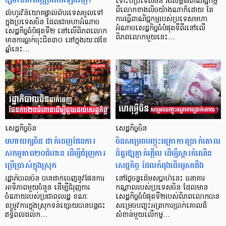
ទោះបីប្រទេសចិន រងសម្ពាធពាណិជ្ជកម្ម
ពីលោកខាងលិចយ៉ាងណាក៏ដោយ តែ
លំហូរវិនិយោគផ្ទាល់ពីបរទេសចូលទៅ
ការធ្វើពាណិជ្ជកម្មរបស់ប្រទេសមហា
ក្នុងប្រទេសចិន ដែលជាមហាអំណាច
អំណាចសេដ្ឋកិច្ចធំបំផុតទីពីរនៅលើ
សេដ្ឋកិច្ចធំបំផុតទី២ នៅលើពិភពលោក
ពិភពលោកមួយនេះ…
មានការធ្លាក់ចុះជិត៣០ នៅក្នុងរយៈ៧ខែ
ឆ្នាំនេះ…
សេដ្ឋកិច្ចចិន
សេដ្ឋកិច្ចចិន
មហាយក្សចិន ដាក់ចេញផែនការ
ចិនសម្រេចបញ្ចុះអត្រាការប្រាក់គោល
សកម្មភាព២០ជំហាន ដើម្បីជំរុញការ
ដ៏គួរឱ្យភ្ញាក់ផ្អើល ដើម្បីស្ដារកំណើន
ប្រើប្រាស់ក្នុងស្រុក
សេដ្ឋកិច្ច ដែលកំពុងដើរអូសជើង
រដ្ឋាភិបាលចិន បានដាក់ចេញនូវផែនការ
នៅថ្ងៃចន្ទដើមសប្តាហ៍នេះ ធនាគារ
អាទិភាពមួយចំនួន ដើម្បីជំរុញការ
កណ្តាលរបស់ប្រទេសចិន ដែលមាន
ចំណាយរបស់ប្រជាពលរដ្ឋ ខណៈ
សេដ្ឋកិច្ចធំបំផុតទី២របស់ពិភពលោកបាន
តម្រូវការក្នុងស្រុកទន់ខ្សោយបានបន្តជះ
សម្រេចបញ្ចុះអត្រាការប្រាក់គោលដ៏
ឥទ្ធិពលដល់ក…
សំខាន់មួយលើកម្ច…