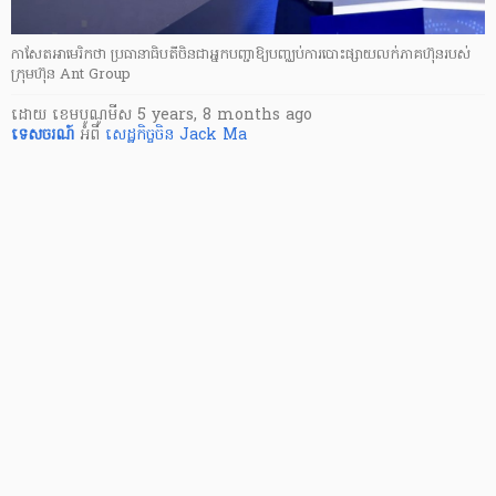
កាសែត​អាមេរិក​​ថា ប្រធានាធិបតី​ចិន​​​ជា​អ្នក​បញ្ជា​ឱ្យ​បញ្ឈប់​ការបោះផ្សាយ​លក់​ភាគហ៊ុន​របស់​
ក្រុមហ៊ុន Ant Group
ដោយ
​ ខេមបូណូមីស
5 years, 8 months ago
ទេសចរណ៍
អំពី
សេដ្ឋកិច្ចចិន
Jack Ma