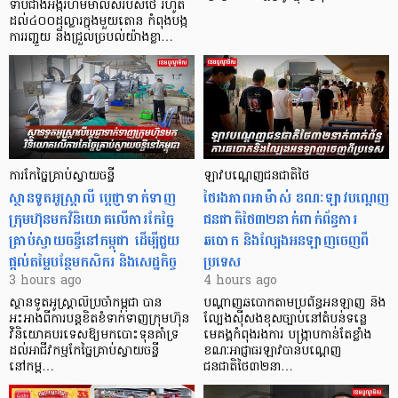
ទាបជាងអង្ករហមម៉ាលិសរបស់ថៃ រហូត
ដល់៤០០ដុល្លារក្នុងមួយតោន កំពុងបង្ក
ការរញ្ជួយ និងជ្រួលច្របល់យ៉ាងខ្លា…
ការកែច្នៃគ្រាប់ស្វាយចន្ទី
ឡាវបណ្តេញជនជាតិថៃ
ស្ថានទូតអូស្ត្រាលី ប្តេជ្ញាទាក់ទាញ
ថៃរងភាពអាម៉ាស់ ខណៈឡាវបណ្តេញ
ក្រុមហ៊ុនមក​វិនិយោគលើការកែច្នៃ
ជនជាតិថៃ៣២នាក់ពាក់ព័ន្ធការ
គ្រាប់ស្វាយចន្ទីនៅកម្ពុជា ដើម្បីជួយ
ឆបោក និងល្បែងអនឡាញចេញពី
ផ្តល់តម្លៃបន្ថែមកសិករ និងសេដ្ឋកិច្ច
ប្រទេស
3 hours ago
4 hours ago
ស្ថានទូតអូស្ត្រាលីប្រចាំកម្ពុជា បាន
បណ្តាញឆបោកតាមប្រព័ន្ធអនឡាញ និង
អះអាងពីការបន្តខិតខំទាក់ទាញក្រុមហ៊ុន
ល្បែងស៊ីសងខុសច្បាប់នៅតំបន់ទន្លេ
វិនិយោគបរទេសឱ្យមកបោះទុនគាំទ្រ
មេគង្គកំពុងរងការ បង្ក្រាប​កាន់តែខ្លាំង
ដល់អាជីវកម្មកែច្នៃគ្រាប់ស្វាយចន្ទី
ខណៈអាជ្ញាធរឡាវបានបណ្តេញ
នៅកម្ព…
ជនជាតិថៃ៣២នា…