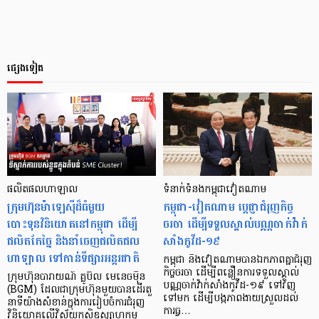
ផ្សេងទៀត
ផលិតផលហាឡាល
ទំនាក់ទំនងកម្ពុជាវៀតណាម
ក្រុមហ៊ុនម៉ាឡេស៊ីដ៏ធំមួយ
កម្ពុជា-វៀតណាម ប្តេជ្ញាជំរុញកិច្ច
បោះទុនវិនិយោគនៅកម្ពុជា ដើម្បី
ចរចា ដើម្បីទទួលស្គាល់បណ្ណចាក់វ៉ាក់
ផលិតកែច្នៃ និងនាំចេញផលិតផល
សាំងកូវីដ-១៩
ហាឡាល ទៅកាន់ទីផ្សារអន្តរជាតិ
កម្ពុជា និងវៀតណាមបានឯកភាពគ្នាជំរុញ
កិច្ចចរចា ដើម្បីពន្លឿនការទទួលស្គាល់
ក្រុមហ៊ុនបារាយណ៍ គ្លូប៊ល មេនេចម៉ិន
បណ្ណចាក់វ៉ាក់សាំងកូវីដ-១៩ ទៅវិញ
(BGM) ដែលជាក្រុមហ៊ុនមួយបានដើរតួ
ទៅមក ដើម្បីបង្កភាពងាយស្រួលដល់
នាទីយ៉ាងសំខាន់ក្នុងការរៀបចំការជំរុញ
ការធ្វ…
វិនិយោគលើវិស័យកសិឧស្សាហកម្ម