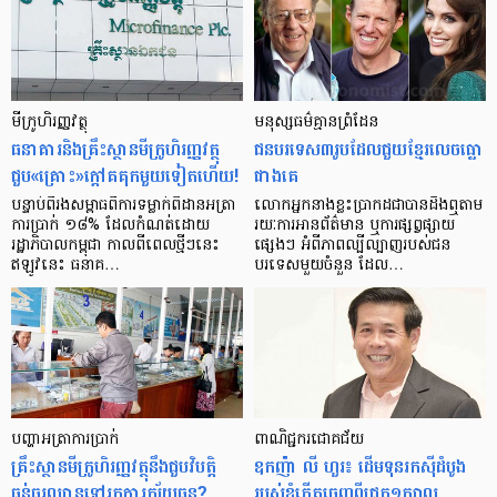
មីក្រូ​ហិរញ្ញវត្ថុ
មនុស្ស​ធម៌​គ្មាន​ព្រំដែន
ធនាគារ​និង​គ្រឹះស្ថាន​មីក្រូ​ហិរញ្ញវត្ថុ​
ជន​បរទេស​៣​រូប​ដែល​ជួយ​ខ្មែរ​លេច​ធ្លោ​
ជួប«គ្រោះ»ក្តៅ​គគុក​មួយ​ទៀត​ហើយ!
ជាង​គេ
បន្ទាប់​ពី​រង​សម្ពាធ​​ពី​ការ​ទម្លាក់​ពិដាន​អត្រា​
លោកអ្នក​នាង​ខ្លះ​ប្រាកដ​ជា​បាន​​ដឹង​ឮ​តាម​
ការ​ប្រាក់ ១៨​% ដែល​កំណត់​ដោយ​
រយៈ​ការ​អាន​ព័ត៌មាន ឬ​ការ​ផ្សព្វផ្សាយ​
រដ្ឋាភិបាល​កម្ពុជា កាល​ពី​ពេល​ថ្មីៗ​នេះ
ផ្សេងៗ អំពី​ភាព​ល្បីល្បាញ​របស់​ជន​
ឥឡូវ​នេះ ធនាគ…
បរទេស​មួយ​ចំនួន ដែល…
បញ្ហា​អត្រា​ការប្រាក់
ពាណិជ្ជករជោគជ័យ
គ្រឹះស្ថាន​មីក្រូ​ហិរញ្ញវត្ថុ​នឹង​ជួប​វិបត្តិ​
ឧកញ៉ា លី ហួរ៖ ដើមទុនរកស៊ីដំបូង
ធ្ងន់ធ្ងរ​ឈាន​ទៅ​រក​ការ​ក្ស័យធន?
របស់ខ្ញុំកើតចេញពីជ្រូក១ក្បាល