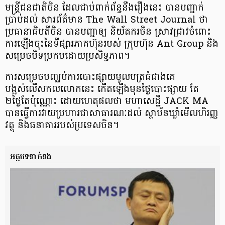
មន្រ្តីជនជាតិចិន ដែលជាប់ពាក់ព័ន្ធនឹងរឿងនេះ បានបញ្ជាក់
ប្រាប់ដល់ សារព័ត៌មាន The Wall Street Journal ថា
ប្រធានាធិបតីចិន បានបញ្ជាឲ្យ និយ័តករចិន ស្រាវជ្រាវចំពោះ
ការឡើងចុះនៃទីផ្សារភាគហ៊ុនរបស់ ក្រុមហ៊ុន Ant Group និង
សម្រេចបិទប្រកបដោយប្រសិទ្ធភាព។
ការសម្រេចបញ្ឈប់ការបោះផ្សាយមូលបត្រធំជាងគេ
បង្អស់លើសកលលោកនេះ កើតឡើងមុនថ្ងៃបោះផ្សាយ តែ
២ថ្ងៃតែប៉ុណ្ណោះ ដោយហេតុផលថា មហាសេដ្ឋី JACK MA
បានធ្វើការវាយប្រហារជាសាធារណៈដល់ ស្ថាប័នឃ្លាំមើលហិរញ្ញ
វត្ថុ និងធនាគាររបស់ប្រទេសចិន។
អត្ថបទទាក់ទង