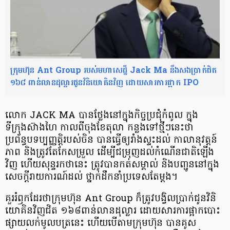
ក្រុមហ៊ុន Ant Group របស់មហាសេដ្ឋី Jack Ma នឹងសងប្រាក់ជិត
១៦៨ ពាន់លានដុល្លារ​ជូនវិនិយោគិនវិញ ដោយសារការផ្អាក IPO
លោក JACK MA បានថ្លែងនៅក្នុងកិច្ចប្រជុំកំពូល ក្នុង
ទីក្រុងស៊ាងហៃ កាលពីចុងខែតុលា កន្លងទៅថ្មីៗនេះថា
ប្រព័ន្ធបទប្បញ្ញត្តិរបស់ចិន បានធ្វើឲ្យរាំងស្ទះដល់ កាលានុវត្តន៍
ភាព និងត្រូវតែកែសម្រួល ដើម្បីជម្រុញដល់កំណើនជាតិឡើង
វិញ ហើយសុន្ទរកថានេះ ត្រូវបានកត់សម្គាល់ និងបញ្ជូននៅក្នុង
សេចក្តីរាយការណ៍ដល់ ថ្នាក់ដឹកនាំប្រទេសតែម្តង។
គួររំឭក​ដែរថាក្រុមហ៊ុន Ant Group ក៏ត្រូវបង្វិលប្រាក់ជូនវិនិ
យោគិនវិញជិត ១៦៨ពាន់លានដុល្លារ ដោយសារការផ្អាកបោះ
ផ្សាយលក់មូលបត្រនេះ ហើយបើតាមក្រុមហ៊ុន បានគូស