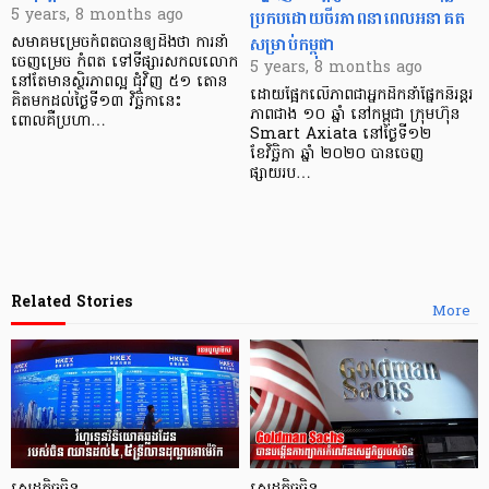
ប្រកប​ដោយចីរភាព​​នា​ពេល​អនាគត
5 years, 8 months ago
សម្រាប់​កម្ពុជា
សមាគមម្រេចកំពតបានឲ្យដឹងថា ការនាំ
ចេញម្រេច កំពត ទៅទីផ្សារសកលលោក
5 years, 8 months ago
នៅតែមានស្ថិរភាពល្អ ជុំវិញ ៥១ តោន
ដោយផ្អែកលើភាពជាអ្នកដឹកនាំផ្នែកនិរន្តរ
គិតមកដល់ថ្ងៃទី១៣ វិច្ឆិកានេះ
ភាពជាង ១០ ឆ្នាំ នៅកម្ពុជា ក្រុមហ៊ុន
ពោលគឺប្រហា…
Smart Axiata នៅថ្ងៃ​ទី១២
ខែវិច្ឆិកា ឆ្នាំ ២០២០ បាន​ចេញ
ផ្សាយរប…
Related Stories
More