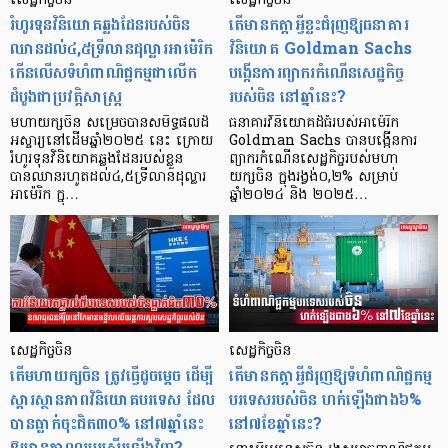
សេដ្ឋកិច្ចចិន
សេដ្ឋកិច្ចចិន
រំហូរទុនវិនិយោគឆ្លងដែនរបស់ចិន
តើមានកត្តាអ្វីខ្លះជំរុញឱ្យធនាគារ
ឈានដល់៤,៥ទ្រីលានដុល្លារអាម៉េរិក
វិនិយោគ Goldman Sachs
កើនលើសទំហំពាណិជ្ជកម្មជាលើក
បង្កើនការព្យាករកំណើនសេដ្ឋកិច្ច
ដំបូងជាប្រវត្តិសាស្ត្រ
របស់ចិន នៅឆ្នាំនេះ?
មហាយក្សចិន សម្រេចបានសមិទ្ធផលដ៏
ធនាគារវិនិយោគដ៏ធំរបស់អាម៉េរិក
អស្ចារ្យនៅដើមឆ្នាំ២០២៥ នេះ ក្រោយ
Goldman Sachs បានបង្កើនការ
រំហូរទុនវិនិយោគឆ្លងដែនរបស់ខ្លួន
ព្យាករកំណើនសេដ្ឋកិច្ចរបស់មហា
បានឈានរហូតដល់៤,៥ទ្រីលានដុល្លារ
យក្សចិន ក្នុងរង្វង់០,២% សម្រាប់
អាម៉េរិក ក្នុ…
ឆ្នាំ២០២៤ និង ២០២៥…
សេដ្ឋកិច្ចចិន
សេដ្ឋកិច្ចចិន
តើមហាយក្សចិន ត្រូវធ្វើដូចម្តេច ដើម្បី
តើមានកត្តាអ្វីជំរុញឱ្យទំហំពាណិជ្ជកម្ម
ស្តារស្ថានភាពវិនិយោគបរទេស ដែល
បរទេសរបស់ចិន ហក់ឡើងជាង៦%
បានធ្លាក់ចុះជិត៣០% នៅ៧ឆ្នាំនេះ
នៅ៧ខែឆ្នាំនេះ?
ឱ្យមានភាពល្អប្រសើរឡើងវិញ?