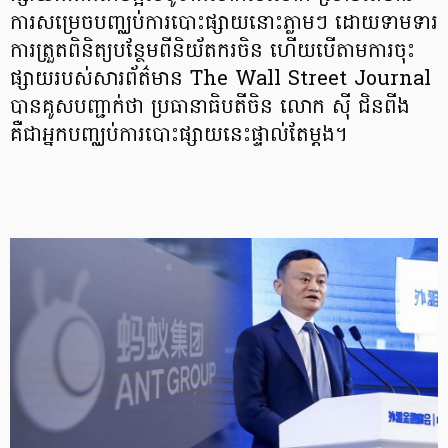
ការសម្រេច​បញ្ឈប់​ការបោះផ្សាយ​នោះ​ភ្លាមៗ ដោយ​ទាមទារ​
ការត្រួត​ពិនិត្យ​បន្ថែម​ពី​និយ័តករ​ចិន ហើយ​បើតាមការចុះ
ផ្សាយរបស់​សារព័ត៌មាន The Wall Street Journal
បាន​គូស​បញ្ជាក់ថា ប្រធានាធិបតីចិន លោក ស៊ី ជិនពីង
គឺជាអ្នកបញ្ឈប់​ការបោះផ្សាយ​នេះ​ផ្ទាល់​តែម្តង។