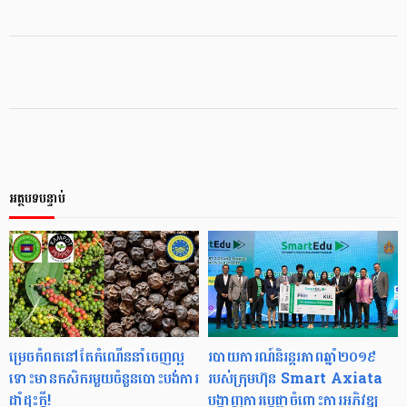
អត្ថបទបន្ទាប់
ម្រេចកំពតនៅតែកំណើននាំចេញល្អ
របាយការណ៍​និរន្តរភាព​ឆ្នាំ​២០១៩
ទោះមានកសិករមួយចំនួនបោះបង់ការ
របស់​ក្រុមហ៊ុន Smart Axiata ​
ដាំដុះក្ដី!
បង្ហាញ​​ការប្តេជ្ញា​ចំពោះ​ការអភិវឌ្ឍ​