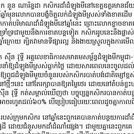
ក នួន ណារិន្ទដា កសិករដាំដំឡូងមីនៅខេត្តឧត្តរមានជ័
្នាំមុនលោកបានបង្ខំចិត្តលក់ដំឡូងមីស្រស់ទាំងខាតដើម
ាត់បរិមាណដាំដំឡូងមីនៅឆ្នាំនេះ ព្រោះលោកខ្លាចខាតច្រ
ាំទ្រជាមួយនឹងការខាតបន្តទៀត កសិកររូបនេះនឹងផ្លាស់ប្
្នាំក្រោយ ត្បិតវាមានទីផ្សារល្អ និងងាយស្រួលក្នុងការម
ន វុទ្ធី អគ្គលេខាធិការសមាគមសម្ព័ន្ធដំឡូងមីកម្ពុជ
នាំឱ្យដំឡូងមីស្រស់ធ្លាក់ថ្លៃ ដោយសារពេលនេះចូលដល់
វើឱ្យពូជដំឡូងមីមួយចំនួនរបស់កសិករបាត់បង់ជាតិម្សៅខ
ួតនៅថ្មីៗនេះ នៅតែរក្សាបានឱ្យតម្លៃថេរ ដោយនៅតំបន់ខ្លះ
 វុទ្ធី កត់សម្គាល់ឃើញថា បច្ចុប្បន្នកសិករបានកាត់បន្
នអាចរហូតដល់៦០% បើប្រៀបធៀបរយៈពេលដូចគ្នាកាលពីឆ្
បស់ក្រុមកសិករ នៅឆ្នាំនេះពួកគេបានកាត់បន្ថយការដាំដំ
ទៃដី ដោយជំនួសមកដាំដំណាំផ្សេង។ ជាមួយគ្នានេះពួក