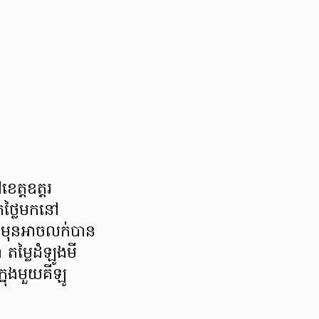
េត្តឧត្តរ
ក់ថ្លៃមកនៅ
ែមុនអាចលក់បាន
តម្លៃដំឡូងមី
ុងមួយគីឡូ