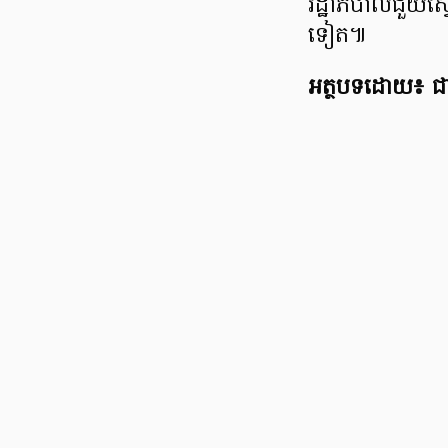
រដ្ឋាភិបាលជួយស្វ
ទៀត៕
អត្ថបទដោយ៖ ជា 