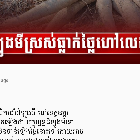
 ago
ករដាំដំឡូងមី នៅខេត្តឧត្តរ
ើងថា បច្ចុប្បន្នដំឡូងមីនៅ
ិនទាន់ឡើងថ្លៃនោះទេ ដោយអាច