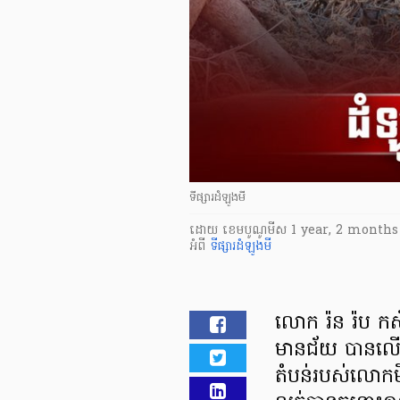
ទីផ្សារដំឡូងមី
ដោយ
​ ខេមបូណូមីស
1 year, 2 months
អំពី
ទីផ្សារដំឡូងមី
លោក រ៉ន រ៉ប កសិ
មានជ័យ បានលើកឡ
តំបន់របស់លោកម