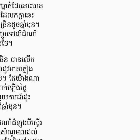
យម្នាក់ដែរនោះបាន
 ដែលកត្តានេះ
ើនដូចឆ្នាំមុន។
តូរទៅដាំដំណាំ
ើលថែ។
ា-ចិន បានលើក
រដូវមានភ្លៀង
្ពស់។ តែយ៉ាងណា
ហក់ឡើងថ្លៃ
ថយការដាំដុះ
នាំមុន។
ណាំដំឡូងមីស្ទើរ
គេ សំណូមពរដល់