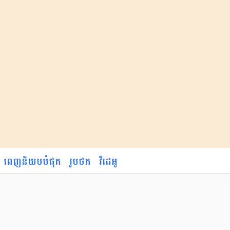
ពេញនិយមបំផុត
រូបថត
វីដេអូ