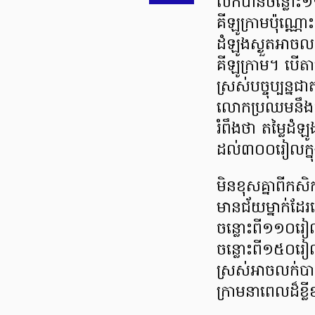
លក់បានចន្លោះ
គីឡូក្រាមប៉ុណ្ណ
ដំឡូងស្ងួតអាច
គីឡូក្រាម។ បើតា
ស្រស់បច្ចុប្បន្ន
លោកប្រឈមនឹង
រំពឹងថា តម្លៃដំ
ដល់៣០០រៀលក្នុ
​មិនខុសគ្នាពីកស
មានជ័យម្នាក់ដែរ
ចន្លោះពី១១០រៀ
ចន្លោះពី១៥០រៀល
ស្រស់អាចលក់ប
ក្រាមនាពេលដ៏ខ្ល