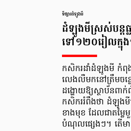
ទីផ្សារដំឡូងមី
ដំឡូងមីស្រស់បន្
ទៅ១២០រៀលក្នុង១
កសិករដាំដំឡូងមី កំព
លេងលឺមកនៅត្រឹមចន
ដង្ហោយឱ្យស្ថាប័នពាក់ព
កសិកររំពឹងថា ដំឡូង
ខាងមុខ ដែលជាតម្លៃម
បំណុលផ្សេងៗ។ តើមានកត្ត