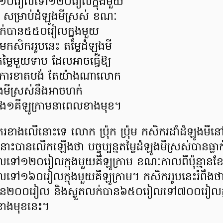
១១០រៀលទៅ១២០រៀលក្នុងមួយ
ោះ សម្រាប់ដំឡូងមីស្រស់ ខណៈ
លក់បាន៥៥០រៀលក្នុងមួយ
មកសិកររូបនេះ តម្លៃដំឡូងមី
ជាតម្លៃមួយទាប ដែលអាចធ្វើឱ្យ
ការខាតបង់ តែយ៉ាងណាលោក
ឡូងមីស្រស់នឹងអាចហក់
ង១គីឡូក្រាមនាពេលខាងមុខ។
ិករខាងលើនោះទេ លោក ប្រ៉ុក ប៉្រុម កសិករដាំដំឡូងមីនៅខ
នោះបានលើកឡើងថា បច្ចុប្បន្នតម្លៃដំឡូងមីស្រស់បានធ្លា
លទៅ១២០រៀលក្នុងមួយគីឡូក្រាម ខណៈកាលពីប៉ុន្មានខ
ទៅ១៦០រៀលក្នុងមួយគីឡូក្រាម​។ កសិកររូបនេះរំពឹងថា 
ាន២០០រៀល និងស្ងួតលក់បាន៦៥០រៀលទៅ៧០០រៀលក្ន
ីខាងមុខនេះ។