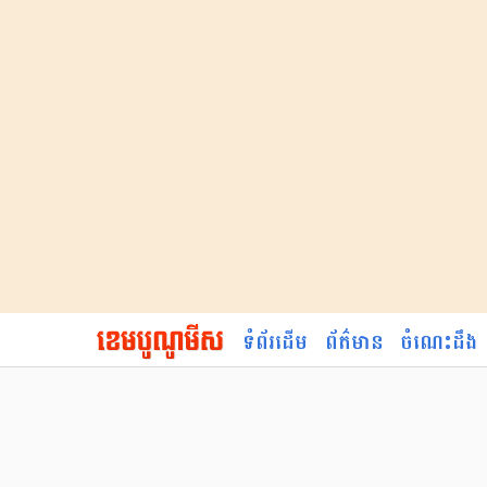
ទំព័រដើម
ព័ត៌មាន
ចំណេះដឹង