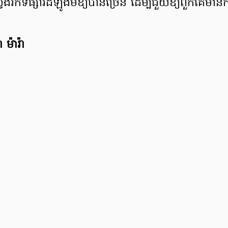
ែងរកទីផ្សារដំឡូងមីឱ្យបានច្រើន ដើម្បីជួយឱ្យពួកគេមានកម្លា
ម៉ារ៉ា