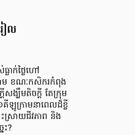
០រៀល
្លាក់ថ្លៃហៅ
ាម ខណៈកសិករកំពុង
សង្ឃឹមតិចក្តី តែក្រុម
ឡូក្រាមនាពេលដ៏ខ្លី
ោះស្រាយជីវភាព និង
នេះ?