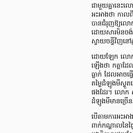
​ជាមួយគ្នានេះលោ
អះអាងថា កាលពីឆ
បានជំរុញឱ្យលោកក
ដោយសារមិនចង់ទ្រ
ស្វាយចន្ទីវិញនៅឆ
​ដោយឡែក លោក ស៊ី
ឡើងថា កត្តាដែល
ធ្លាក់ ដែលអាចធ្
តម្លៃដំឡូងមីស្ង
ផងដែរ។ លោក ស៊ីន
ដំឡូងមីមានច្រើ
​បើតាមការអះអាងរ
ពាក់កណ្ដាលនៃផ្