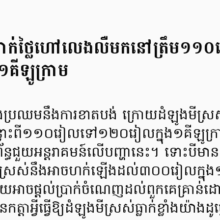
តធ្លាក់ថ្លៃហៅលេងលឺមកនៅត្រឹម១១
គីឡូក្រាម
ុងប្រឈមនឹងការខាតបង់ ក្រោយដំឡូងមីស្រស់ធ
្លោះពី១១០រៀលទៅ១២០រៀលក្នុង១គីឡូក្រ
័ន្ធជួយអន្តរាគមន៍លើបញ្ហានេះ។ ទោះបីមានក្តី
មីស្រស់នឹងអាចហក់ឡើងដល់៣០០រៀលក្នុង១គី
ួយអាចផ្តល់ប្រាក់ចំណេញដល់ពួកគេគ្រាន់ដ
ាអ្វីធ្វើឱ្យដំឡូងមីស្រស់ធ្លាក់ខ្លាំងយ៉ាងដូច្