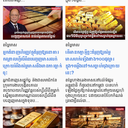
នៅលើទីផ្សា…
ក្នុង១តម្លឹង…
តម្លៃមាស
តម្លៃមាស
អ្នកជំនាញហិរញ្ញវត្ថុជំរុញឱ្យធនាគារ
តើមានកត្តាអ្វីខ្លះជំរុញឱ្យតម្លៃ
កណ្តាលហ្វីលីពីនបញ្ចេញមាសលក់
មាសហក់ឡើងជាង១០០ដុល្លារ
ក្រោយរំពឹងតម្លៃមាសនឹងមានការធ្លាក់
ក្នុង១តម្លឹងនៅ១សប្ដាហ៍ចុងក្រោយ
ចុះ
នេះ?
អ្នកជំនាញសេដ្ឋកិច្ច និងជាសមាជិកនៃ
តម្លៃហាងឆេងមាសនៅលើទីផ្សារ
ក្រុមការងារបង្កើតគោល
អន្តរជាតិ ក៏ដូចជានៅកម្ពុជា បានហក់
នយោបាយហិរញ្ញវត្ថុរបស់ហ្វីលីពីនម្នាក់
ឡើងថ្លៃគួរឱ្យកត់សម្គាល់នៅមួយសប្ដាហ៍
ស្នើឲ្យធនាគារកណ្តាលរបស់ហ្វីលីពីន
ចុងក្រោយនេះ ដោយបានបំបែកកំណត់
បញ្ចេញមាសក្នុងទុនប…
ត្រាជាថ្មីដល់៣…