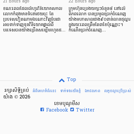
21 hours ago
22 hours ago
ខណៈពេលដែលលំហូរវិនិយោគសកល
ក្រុមហ៊ុនប្រេងយក្សៗចំនួន៨ នៅលើ
លោកកំពុងមានទំនោរថយចុះ តែ
ពិភពលោក បានប្រមូលប្រាក់ចំណេញ
ប្រទេសវៀតណាមឯណោះវិញបែរជា
យ៉ាងមហាសាលជាង៩០ពាន់លានដុល្លារ
អាចទាក់ទាញទុនវិនិយោគផ្ទាល់ពី
ក្នុងរយៈពេលត្រឹមតែ៣ខែប៉ុណ្ណោះ។
បរទេសបានយ៉ាងច្រើនសម្បើមរហូតដ…
កំណើនប្រាក់ចំណេញ…
Top
រក្សាសិទ្ធិគ្រប់
អំពីគេហទំព័រនេះ
ទាក់ទងយើងខ្ញំ
ឯកជនភាព
លក្ខខណ្ឌ​ប្រើ​ប្រាស់
យ៉ាង © 2026
ខេមបូណូមីស
Facebook
Twitter