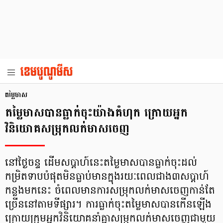
តម្លៃមាស
តម្លៃមាសបានធ្លាក់ចុះយ៉ាងគំហុក ក្រោយអ្នក
វិនិយោគសម្រុកលក់មាសចេញ
នៅថ្ងៃចន្ទ ដើមសប្តាហ៍នេះតម្លៃមាសបានធ្លាក់ចុះដល់
កម្រិតទាបបំផុតមិនធ្លាប់មានក្នុងរយៈពេលជាង៣សប្តាហ៍
កន្លងមកនេះ ចំពេលមានការសម្រុកលក់មាសចេញកាន់តែ
ច្រើននៅតាមទីផ្សារ។ ការធ្លាក់ចុះតម្លៃមាសបានកើនឡើង
ក្រោយក្រុមអ្នកវិនិយោគនាំគ្នាសម្រុកលក់មាសចេញជាមួយ