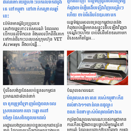
អ្នកជំនាញ៖ ចរន្ដ​ទិញ​ដូរ​អចលនទ្រព្យ​
ដំណើរការយន្តហោះបើកលើទឹកដំបូង
កំពុង​ចាប់ផ្ដើម​ងើប​ឡើងវិញ​បណ្ដើរៗ​
គេ នៅកម្ពុជា នៅពាក់កណ្តាលឆ្នាំ
ហើយ ចាប់ពី​ដើម​ខែ​ឧសភា​មក
នេះ
ចរន្ដ​ទីផ្សារ​អចលនទ្រព្យ​កម្ពុជា​បាន​និង​
បើមិនមានអ្វីប្រែប្រួលទេ
កំពុង​ចាប់ផ្តើម​មាន​សន្ទុះ​ងើប​ឡើង​វិញ​ជា​
សេវាយន្ដហោះទេសចរណ៍ ដែលអាច
បណ្តើរៗ​ហើយ ចាប់ពី​ដើម​ខែ​ឧសភា​មក
បើកបរលើទឹកបាន និងអាចបើកពីដីគោក
ពិសេស​គឺ​តម្លៃ​អ…
ទៅកាន់ដីកោះបានរបស់ក្រុមហ៊ុន VET
Airways នឹងចាប់ផ្ដើ…
ប៉ូលីសបង់ក្លាដែសចាប់ខ្លួនសកម្មជន
បំណុលសាធារណៈ
ប្រមាណជា៨ពាន់នាក់
បំណុលសាធារណៈរបស់កម្ពុជាកើន
បាតុកម្មទ្រង់ទ្រាញធំបង្កចលាចល
ដល់ជាង១១ពាន់លានដុល្លារ
ស្របពេលការបោះឆ្នោតនៅ
ខណៈចិនជាម្ចាស់បំណុលធំជាងគេ
បង់ក្លាដែសជិតចូលមកដល់
កម្រិតបំណុលសាធារណៈរបស់កម្ពុជាមាន
ការកើនឡើងជាបន្តបន្ទាប់ពីមួយឆ្នាំទៅ
អាជ្ញាធរបង់ក្លាបានចាប់ខ្លួនបាតុករជាច្រើន
មួយឆ្នាំ ដែលសបញ្ជាក់ឱ្យឃើញថា កម្ពុជា
នាក់ ដែលភាគច្រើនជាកម្មកររោងចក្រ