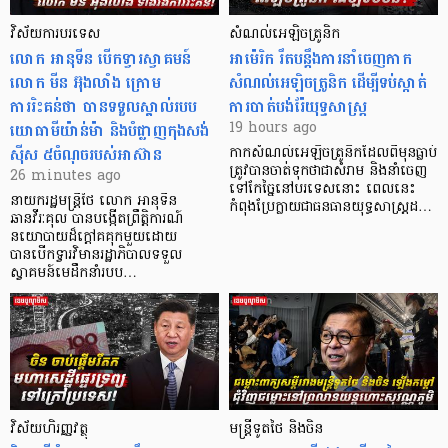
វិស័យការបរទេស
សំណល់អេឡិចត្រូនិក
លោក អានុទីន បើកទ្វារស្វាគមន៍
អាម៉េរិក រឹតបន្តឹងការនាំចេញកាក
លោក មីន អ៊ុងលាំង ក្រោម
សំណល់អេឡិចត្រូនិក ដើម្បីទប់ស្កាត់
ការរិះគន់ថា បានទទួលស្គាល់របប
ការបាត់បង់រ៉ែយុទ្ធសាស្ត្រ
យោធាមីយ៉ាន់ម៉ា និងបំផ្លាញកុងសង់
19 hours ago
ស៊ីស ៥ចំណុចរបស់អាស៊ាន
កាក​សំណល់​អេឡិច​ត្រូនិកដែល​ពីមុនធ្លាប់​
ត្រូវបានចាត់ទុកថាជាសំរាម និងនាំចេញ
26 minutes ago
ទៅកែច្នៃនៅបរទេស​នោះ ពេលនេះ
នាយករដ្ឋមន្ត្រីថៃ លោក អានុទីន
កំពុងប្រែក្លាយជាធនធានយុទ្ធសាស្ត្រដ…
ឆានវីរៈគុល បានបង្កើតព្រឹត្តិការណ៍
នយោបាយដ៏ក្តៅគគុកមួយដោយ
បានបើកទ្វារវិមានរដ្ឋាភិបាលទទួល
ស្វាគមន៍មេដឹកនាំរបប…
វិស័យហិរញ្ញវត្ថុ
មន្ត្រីទូតថៃ និងចិន