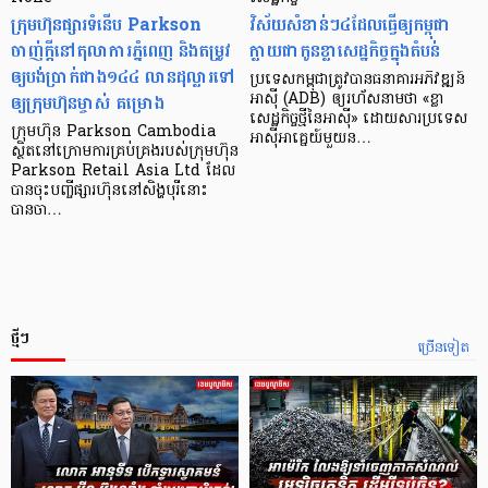
ក្រុមហ៊ុនផ្សារទំនើប Parkson
វិស័យ​សំខាន់ៗ​៤​ដែល​ធ្វើ​ឲ្យ​កម្ពុជា​
ចាញ់ក្ដីនៅតុលាការភ្នំពេញ និងតម្រូវ
ក្លាយ​ជា​កូន​ខ្លា​សេដ្ឋកិច្ច​ក្នុង​តំបន់
ឲ្យបង់ប្រាក់ជាង១៤៤ លានដុល្លារទៅ
ប្រទេស​កម្ពុជា​ត្រូវ​បាន​ធនាគារ​អភិវឌ្ឍន៍​
ឲ្យក្រុមហ៊ុនម្ចាស់ គម្រោង
អាស៊ី (ADB) ឲ្យ​រហ័ស​នាមថា «ខ្លា​
សេដ្ឋកិច្ច​ថ្មី​នៃ​អាស៊ី» ដោយសារ​ប្រទេស​
ក្រុមហ៊ុន Parkson Cambodia
អាស៊ី​អាគ្នេយ៍​មួយ​ន…
ស្ថិតនៅក្រោមការគ្រប់គ្រងរបស់ក្រុមហ៊ុន
Parkson Retail Asia Ltd ដែល
បានចុះបញ្ចីផ្សារហ៊ុននៅសិង្ហបុរីនោះ
បានចា…
ថ្មីៗ
ច្រើនទៀត