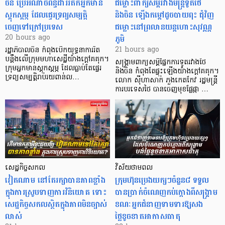
ចិន ប្រើ​អំណាចពន្ធដាររឹតកអ្នកមាន
ជម្លោះពាក្យសម្តីរវាងមន្ត្រីទូតថៃ
ស្ដុកស្ដម្ភ ដែលផ្ទេរទ្រព្យសម្បត្តិ
និងចិន ឡើងកម្ដៅដូចបាយពុះ ជុំវិញ
ចេញទៅក្រៅប្រទេស
ជម្លោះនៅព្រលានយន្តហោះសុវណ្ណ
ភូមិ
20 hours ago
21 hours ago
រដ្ឋាភិបាលចិន កំពុងបើកយុទ្ធនាការរឹត
បន្តឹងលើក្រុមមហាសេដ្ឋី​យ៉ាង​ក្ដៅគគុក។
សង្គ្រាមពាក្យសម្តីផ្នែកការទូតរវាងថៃ
​ក្រុមអ្នកមានស្ដុកស្ដម្ភ ដែល​ធ្លាប់​តែផ្ទេរ
និងចិន កំពុងតែផ្ទុះឡើងយ៉ាងក្តៅគគុក។
ទ្រព្យសម្បត្តិរាប់រយពាន់ល…
លោក ស៊ីហាសាក់ ភួងកេតកែវ រដ្ឋមន្ត្រី
ការបរទេសថៃ បានចេញមុខផ្លែផ្កា …
សេដ្ឋកិច្ចសកល
វិស័យថាមពល
វៀតណាម នៅតែរក្សាបានភាពខ្លាំង
ក្រុមហ៊ុនប្រេងយក្សៗចំនួន៨ ទទួល
ក្នុងការស្រូបទាញការវិនិយោគ​ ទោះ
បានប្រាក់ចំណេញកប់ក្តោងពីសង្គ្រាម
សេដ្ឋកិច្ចសកលស្ថិតក្នុងភាពមិនច្បាស់
ខណៈអ្នកជំនាញទាមទារឱ្យសង
លាស់
ថ្លៃខូចខាតអាកាសធាតុ