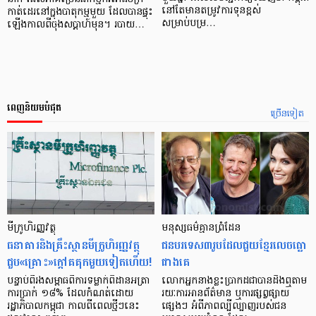
នៅតែមានតម្រូវការទុនខ្ពស់
កាត់ដេរនៅក្នុងបាតុកម្មមួយ ដែលបានផ្ទុះ
សម្រាប់បម្រ…
ឡើងកាលពីចុងសប្តាហ៍មុន។ របាយ…
ពេញនិយមបំផុត
ច្រើនទៀត
មីក្រូ​ហិរញ្ញវត្ថុ
មនុស្ស​ធម៌​គ្មាន​ព្រំដែន
ធនាគារ​និង​គ្រឹះស្ថាន​មីក្រូ​ហិរញ្ញវត្ថុ​
ជន​បរទេស​៣​រូប​ដែល​ជួយ​ខ្មែរ​លេច​ធ្លោ​
ជួប«គ្រោះ»ក្តៅ​គគុក​មួយ​ទៀត​ហើយ!
ជាង​គេ
បន្ទាប់​ពី​រង​សម្ពាធ​​ពី​ការ​ទម្លាក់​ពិដាន​អត្រា​
លោកអ្នក​នាង​ខ្លះ​ប្រាកដ​ជា​បាន​​ដឹង​ឮ​តាម​
ការ​ប្រាក់ ១៨​% ដែល​កំណត់​ដោយ​
រយៈ​ការ​អាន​ព័ត៌មាន ឬ​ការ​ផ្សព្វផ្សាយ​
រដ្ឋាភិបាល​កម្ពុជា កាល​ពី​ពេល​ថ្មីៗ​នេះ
ផ្សេងៗ អំពី​ភាព​ល្បីល្បាញ​របស់​ជន​