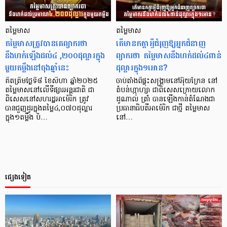
តម្លៃមាស
តម្លៃមាស
តម្លៃមាសត្រូវបានគេព្យាករថា
តើមានកត្តាអ្វីជំរុញឱ្យអ្នកជំនាញ
នឹងហក់ឡើងដល់៤ ,២០០ដុល្លារក្នុង
ព្យាករថា តម្លៃមាសនឹងហក់ដល់៤ពាន់
មួយតម្លឹងនៅចុងឆ្នាំនេះ
ដុល្លារក្នុង១អោន?
គិតត្រឹមថ្ងៃទី៨ ខែសីហា ឆ្នាំ២០២៥
ចាប់តាំងពីផ្ទុះសង្គ្រាមនៅអ៊ុយក្រែន នៅ
តម្លៃមាសនៅលើទីផ្សារអន្តរជាតិ ជា
តំបន់ហ្កាហ្សា ជាពិសេសក្រោយលោក
ពិសេសនៅសហរដ្ឋអាម៉េរិក ត្រូវ
ដូណាល់ ត្រាំ បានឡើងកាន់តំណែងជា
បានជួញដូរក្នុងតម្លៃ៤,០៧០ដុល្លារ
ប្រធានាធិបតីអាម៉េរិក ជាថ្មី តម្លៃមាស
ក្នុង១តម្លឹង ប៉…
នៅ…
ផ្សេងទៀត