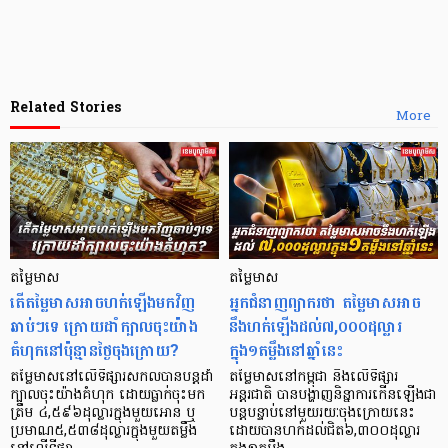
Related Stories
More
តម្លៃមាស
តម្លៃមាស
តើតម្លៃមាសអាចហក់ឡើងមកវិញ
អ្នកជំនាញព្យាករថា តម្លៃមាសអាច
ឆាប់ៗទេ ក្រោយដាំក្បាលចុះយ៉ាង
នឹងហក់ឡើងដល់៧,០០០ដុល្លារ
គំហុកនៅប៉ុន្មានថ្ងៃចុងក្រោយ?
ក្នុង១តម្លឹងនៅឆ្នាំនេះ
តម្លៃមាសនៅលើទីផ្សារសកលបានបន្តដាំ
តម្លៃមាសនៅកម្ពុជា និងលើទីផ្សារ
ក្បាលចុះយ៉ាងគំហុក ដោយធ្លាក់ចុះមក
អន្តរជាតិ បានបង្ហាញនិន្នាការកើនឡើងជា
ត្រឹម ៤,៥៩៦ដុល្លារក្នុងមួយអោន ឬ
បន្តបន្ទាប់នៅមួយរយៈចុងក្រោយនេះ
ប្រមាណ៥,៥៣៨ដុល្លារក្នុងមួយតម្លឹង
ដោយបានហក់ដល់ជិត៦,៣០០ដុល្លារ