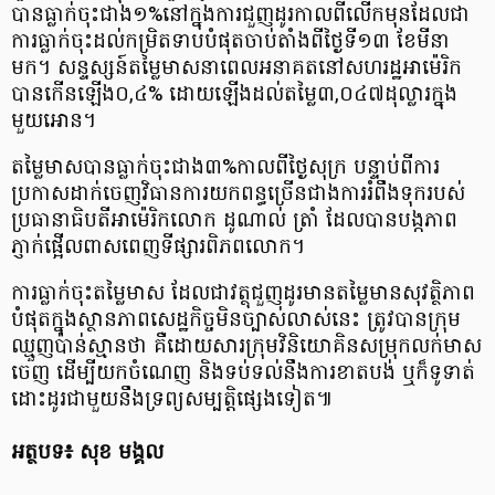
បានធ្លាក់ចុះជាង១%នៅក្នុងការជួញដូរកាលពីលើកមុនដែលជា
ការធ្លាក់ចុះដល់កម្រិតទាបបំផុតចាប់តាំងពីថ្ងៃទី១៣ ខែមីនា
មក។ សន្ទស្សន៍តម្លៃមាសនាពេលអនាគតនៅសហរដ្ឋអាម៉េរិក
បានកើនឡើង០,៤% ដោយឡើងដល់តម្លៃ៣,០៤៧ដុល្លារក្នុង
មួយអោន។
តម្លៃមាសបានធ្លាក់ចុះជាង៣%កាលពីថ្ងៃសុក្រ បន្ទាប់ពីការ
ប្រកាសដាក់ចេញវិធានការយកពន្ធច្រើនជាងការរំពឹងទុករបស់
ប្រធានាធិបតីអាម៉េរិកលោក ដូណាល់ ត្រាំ ដែលបានបង្កភាព
ភ្ញាក់ផ្អើលពាសពេញទីផ្សារពិភពលោក។
ការធ្លាក់ចុះតម្លៃមាស ដែលជាវត្ថុជួញដូរមានតម្លៃមានសុវត្ថិភាព
បំផុតក្នុងស្ថានភាពសេដ្ឋកិច្ចមិនច្បាស់លាស់នេះ ត្រូវបានក្រុម
ឈ្មួញប៉ាន់ស្មានថា គឺដោយសារក្រុមវិនិយោគិនសម្រុកលក់មាស
ចេញ ដើម្បីយកចំណេញ និងទប់ទល់នឹងការខាតបង់ ឬក៏ទូទាត់
ដោះដូរជាមួយនឹងទ្រព្យសម្បត្តិផ្សេងទៀត៕
អត្ថបទ៖ សុខ មង្គល