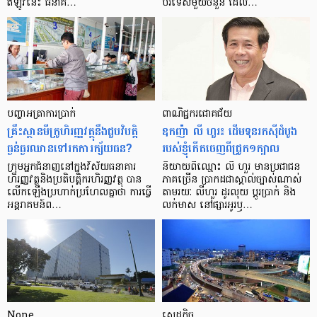
ឥឡូវ​នេះ ធនាគ…
បរទេស​មួយ​ចំនួន ដែល…
បញ្ហា​អត្រា​ការប្រាក់
ពាណិជ្ជករជោគជ័យ
គ្រឹះស្ថាន​មីក្រូ​ហិរញ្ញវត្ថុ​នឹង​ជួប​វិបត្តិ​
ឧកញ៉ា លី ហួរ៖ ដើមទុនរកស៊ីដំបូង
ធ្ងន់ធ្ងរ​ឈាន​ទៅ​រក​ការ​ក្ស័យធន?
របស់ខ្ញុំកើតចេញពីជ្រូក១ក្បាល
ក្រុម​អ្នក​ជំនាញ​នៅ​ក្នុង​វិស័យ​ធនាគារ
និយាយ​ពី​ឈ្មោះ លី ហួរ មាន​ប្រជាជន​
ហិរញ្ញវត្ថុ​និង​ប្រតិបត្តិករ​ហិរញ្ញ​វត្ថុ បាន​​
ភាគ​ច្រើន ប្រាកដ​ជា​ស្គាល់​ច្បាស់​ណាស់
លើក​ឡើង​ប្រហាក់​ប្រហែល​គ្នា​ថា ការ​ធ្វើ​
តាមរយៈ លីហួរ ដូរ​លុយ ប្តូរ​បា្រក់ និង​
អន្តរាគមន៍​ព…
លក់​មាស នៅ​ផ្សារ​អូរ​ឫ…
None
សេដ្ឋកិច្ច​