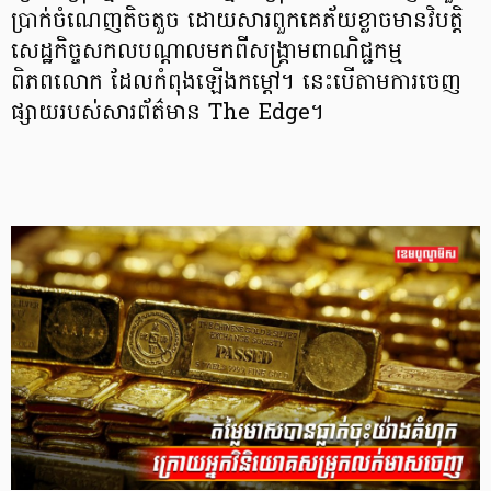
ប្រាក់ចំណេញតិចតួច ដោយសារពួកគេភ័យខ្លាចមានវិបត្តិ
សេដ្ឋកិច្ចសកលបណ្ដាលមកពីសង្រ្គាមពាណិជ្ជកម្ម
ពិភពលោក ដែលកំពុងឡើងកម្តៅ។ នេះបើតាមការចេញ
ផ្សាយរបស់សារព័ត៌មាន The Edge។