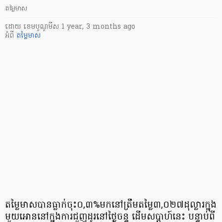
តម្លៃមាស
ដោយ
​ ខេមបូណូមីស
1 year, 3 months ago
អំពី
តម្លៃមាស
តម្លៃមាសបានធ្លាក់ចុះ០,៣%មកនៅត្រឹមតម្លៃ៣,០២៧ដុល្លារក្នុង
មួយអោននៅក្នុងការជួញដូរនៅថ្ងៃចន្ទ ដើមសប្តាហ៍នេះ បន្ទាប់ពី