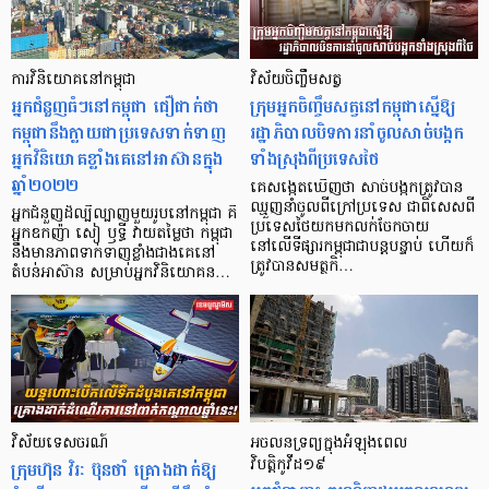
ការវិនិយោគនៅកម្ពុជា​
វិស័យចិញ្ចឹមសត្វ
អ្នកជំនួញធំៗនៅកម្ពុជា ជឿជាក់ថា
ក្រុមអ្នកចិញ្ចឹមសត្វនៅកម្ពុជាស្នើឱ្យ
កម្ពុជានឹងក្លាយជាប្រទេសទាក់ទាញ
រដ្ឋាភិបាលបិទការនាំចូលសាច់បង្កក
អ្នកវិនិយោគខ្លាំងគេនៅអាស៊ានក្នុង
ទាំងស្រុងពីប្រទេសថៃ
ឆ្នាំ២០២២
គេសង្កេតឃើញថា សាច់បង្កកត្រូវបាន
ឈ្មួញនាំចូលពីក្រៅប្រទេស ជាពិសេសពី
អ្នកជំនួញដ៏ល្បីល្បាញមួយរូបនៅកម្ពុជា គឺ
ប្រទេសថៃយកមកលក់ចែកចាយ
អ្នកឧកញ៉ា សៀ ឫទ្ធី វាយតម្លៃថា កម្ពុជា
នៅលើទីផ្សារកម្ពុជាជាបន្តបន្ទាប់ ហើយក៏
នឹងមានភាពទាក់ទាញខ្លាំងជាងគេនៅ
ត្រូវបានសមត្ថកិ…
តំបន់អាស៊ាន សម្រាប់អ្នកវិនិយោគន…
វិស័យទេសចរណ៍
អចលនទ្រព្យ​ក្នុង​អំឡុងពេល​
ក្រុមហ៊ុន វិរៈ ប៊ុនថាំ គ្រោងដាក់ឱ្យ
វិបត្តិកូវីដ១៩