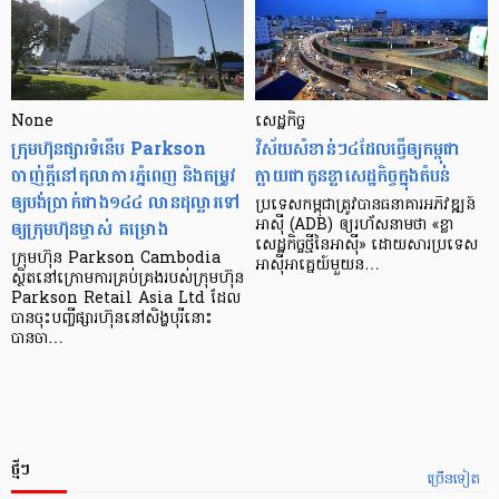
None
សេដ្ឋកិច្ច​
ក្រុមហ៊ុនផ្សារទំនើប Parkson
វិស័យ​សំខាន់ៗ​៤​ដែល​ធ្វើ​ឲ្យ​កម្ពុជា​
ចាញ់ក្ដីនៅតុលាការភ្នំពេញ និងតម្រូវ
ក្លាយ​ជា​កូន​ខ្លា​សេដ្ឋកិច្ច​ក្នុង​តំបន់
ឲ្យបង់ប្រាក់ជាង១៤៤ លានដុល្លារទៅ
ប្រទេស​កម្ពុជា​ត្រូវ​បាន​ធនាគារ​អភិវឌ្ឍន៍​
ឲ្យក្រុមហ៊ុនម្ចាស់ គម្រោង
អាស៊ី (ADB) ឲ្យ​រហ័ស​នាមថា «ខ្លា​
សេដ្ឋកិច្ច​ថ្មី​នៃ​អាស៊ី» ដោយសារ​ប្រទេស​
ក្រុមហ៊ុន Parkson Cambodia
អាស៊ី​អាគ្នេយ៍​មួយ​ន…
ស្ថិតនៅក្រោមការគ្រប់គ្រងរបស់ក្រុមហ៊ុន
Parkson Retail Asia Ltd ដែល
បានចុះបញ្ចីផ្សារហ៊ុននៅសិង្ហបុរីនោះ
បានចា…
ថ្មីៗ
ច្រើនទៀត