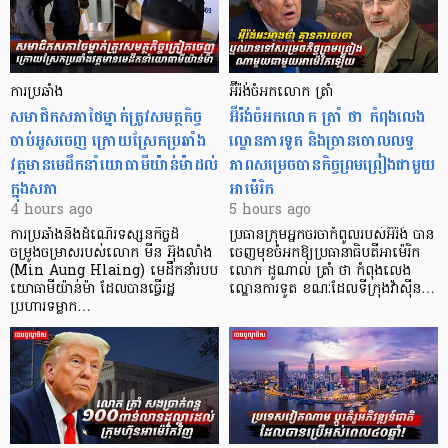
ការប្រឆាំង
អ៊ីរ៉ង់ចំអកលោក ត្រាំ
សមាជិកសភាថៃម្នាក់ត្រូវសមត្ថកិច្ច
អ៊ីរ៉ង់ចំអកលោក ត្រាំ ថា កំពុងលេង
ចាប់អូសចេញ ក្រោយស្រែកប្រឆាំង
ល្ខោនការទូត និងច្រានចោលលទ្ធ
វត្តមានមេដឹកនាំយោធាមីយ៉ាន់ម៉ាដល់
ភាពសម្រេចបានកិច្ចព្រមព្រៀងជាមួយ
ក្នុងសភា
អាម៉េរិក
4 hours ago
5 hours ago
ការប្រឆាំងនឹងដំណើរទស្សនកិច្ចដ៏
ប្រធានក្រុមអ្នកចរចាកំពូលរបស់អ៊ីរ៉ង់ បាន
ចម្រូងចម្រាសរបស់លោក មីន អ៊ុងលាំង
ចេញមុខចំអកឱ្យប្រធានាធិបតីអាម៉េរិក
(Min Aung Hlaing) មេដឹកនាំរបប
លោក ដូណាល់ ត្រាំ ថា កំពុងលេង
យោធាមីយ៉ាន់ម៉ា ដែលបានធ្វើរដ្ឋ
ល្ខោនការទូត ខណៈដែលទីក្រុងវ៉ាស៊ីន…
ប្រហារទម្លាក…