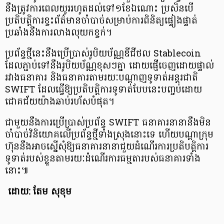
នឹងត្រូវការពេលយូររហូតដល់ទៅ១ខែឯណោះ ប្រសិនបើ
ប្រតិបត្តិការខ្វះព័ត៌មានចាំបាច់សម្រាប់ការពិនិត្យផ្ទៀងផ្ទាត់
ប្រឆាំងនឹងការលាងលុយកខ្វក់។
ប្រព័ន្ធថ្មីនេះនឹងប្រើប្រាស់រូបិយប័ណ្ណឌីជីថល Stablecoin
ដែលភ្ជាប់ទៅនឹងរូបិយប័ណ្ណខុសៗគ្នា ដោយផ្ញើចេញដោយផ្ទាល់
រវាងធនាគារ និងធនាគារតាមរយៈបណ្ដាញទូទាត់អន្តរជាតិ
SWIFT ដែលធ្វើឱ្យប្រតិបត្តិការទូទាត់បែបនេះបញ្ចប់ដោយ
ជោគជ័យយ៉ាងឆាប់រហ័សបំផុត។
ជាមួយនឹងការប្រើប្រាស់ប្រព័ន្ធ SWIFT ធនាគារនានានឹងមិន
ចាំបាច់វិនិយោគលើប្រព័ន្ធថ្មីទាំងស្រុងនោះទេ ហើយបណ្ដាក្រុម
ហ៊ុននឹងអាចស្នើសុំឱ្យធនាគារនានាជួយដំណើរការប្រតិបត្តិការ
ទូទាត់របស់ខ្លួនតាមរយៈដំណើរការធម្មតារបស់ធនាគារទាំង
នោះ៕
​ ដោយ: តែម សុខុម