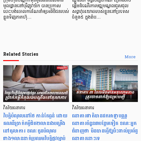
ក្រុមហ៊ុនបណ្តាក់ទុនមូលធនដែលមាន
ស្គាល់ថា មន្ទីរបញ្ចកោណ គ្រោងចាប់
មូលដ្ឋាននៅបុរីញូវយ៉ក បានប្រកាស
ផ្ដើមដំណើរការមជ្ឈមណ្ឌលជួសជុល
បោះបង់ចោលការណែនាំឲ្យអតិថិជនរបស់
សព្វាវុធយោធារបស់ខ្លួននៅប្រទេស
ខ្លួនទិញភាគហ៊ុ…
ចំនួន៥ ក្នុងតំប…
Related Stories
More
វិស័យធនាគារ
វិស័យធនាគារ
វិបត្តិបំណុល​នៅថៃ កាន់តែធ្ងន់ ដោយ
ធនាគារជាតិបានដកអាជ្ញាបណ្ណ
គណនីប្រាក់កម្ចីជិត២លានរងបណ្តឹង
ធនាគារចំនួន៣បន្ថែមទៀត ខណៈអ្នក
នៅតុលាការ ខណៈកូនបំណុល
ជំនាញថា មិនបានធ្វើឱ្យប៉ះពាល់ប្រព័ន្ធ
ជាង១លាននាក់ប្រឈមវិបត្តិផ្លូវច្បាប់
ធនាគារនោះទេ