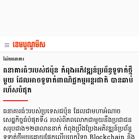
វិស័យធនាគារ
ធនាគារធំៗរបស់ជប៉ុន កំពុងអភិវឌ្ឍន៍ប្រព័ន្ធទូទាត់ថ្មី
មួយ ដែលអាចទូទាត់ពាណិជ្ជកម្មអន្តរជាតិ បានឆាប់
រហ័សបំផុត
ធនាគារធំៗរបស់ប្រទេសជប៉ុន ដែលជាមហាអំណាច
សេដ្ឋកិច្ចធំបំផុតទី៤ របស់ពិភពលោកជាមួយនឹងប្រជាជន
សរុបជាង១២៣លាននាក់ កំពុងប្រឹងប្រែងអភិវឌ្ឍន៍ប្រព័ន្ធ
ទូទាត់ថ្មីមួយដោយផ្អែកលើបច្ចេកវិទ្យា Blockchain និង