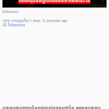
វិស័យធនាគារ
ដោយ
​ ខេមបូណូមីស
1 year, 11 months ago
អំពី
វិស័យធនាគារ
ធនាគារខ្នាតយក្សចំនួន៣របស់ប្រទេសជប៉ុន រួមមានធនាគារ