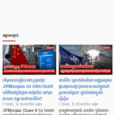
អត្ថបទបន្ទាប់
តើមូលហេតុអ្វីបានជាក្រុមហ៊ុន
អាម៉េរិក គ្រោងដំណើរការមជ្ឈមណ្ឌល
JPMorgan បោះបង់ការណែនាំ
ជួសជុលសព្វាវុធយោធារបស់ខ្លួននៅ
អតិថិជនឱ្យទិញភាគហ៊ុនចិន នៅមុន
ប្រទេសចំនួន៥ ក្នុងតំបន់ឥណ្ឌូប៉ា
ការបោះឆ្នោតនៅអាម៉េរិក?
ស៊ីហ្វិក
1 year, 11 months ago
1 year, 11 months ago
JPMorgan Chase & Co ដែលជា
ក្រសួងការពារជាតិ អាម៉េរិក ឬដែលគេ