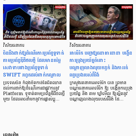
វិស័យធនាគារ
វិស័យធនាគារ
ចិននឹងដាក់ឱ្យដំណើរការប្រព័ន្ធទូទាត់
អាម៉េរិក បញ្ជាឱ្យធនាគារនានា បង្កើន
តាមប្រព័ន្ធឌីជីថលថ្មី ដែលមានតម្លៃ
ការប្រុងប្រយ័ត្នចំពោះ
សេវាទាបជាងប្រព័ន្ធទូទាត់
បណ្តាញលាងលុយកខ្វក់ និងការរត់
SWIFT រហូតដល់ពាក់កណ្តាល
ពន្ធប្រេងរបស់អ៊ីរ៉ង់
ប្រទេសចិន កំពុងខិតកាន់តែជិតឈាន
​ក្រសួងរតនាគារអាម៉េរិក បាន ព្រមាន
ដល់ការដាក់ឱ្យដំណើរការជាផ្លូវការនូវ
បណ្ដាធនាគារអាម៉េរិក ឱ្យ បង្កើនការប្រុង
Platform ទូទាត់តាមប្រព័ន្ធឌីជីថលថ្មី
ប្រយ័ត្ន និង តាម ឃ្លាំមើល ឱ្យស្អិតនូវ
មួយ ដែលអាចនាំមកនូវការផ្លាស់ប្តូ…
បណ្តាញលាងលុយរបស់អ៊ីរ៉ង់ ដែ…
ផ្សេងទៀត