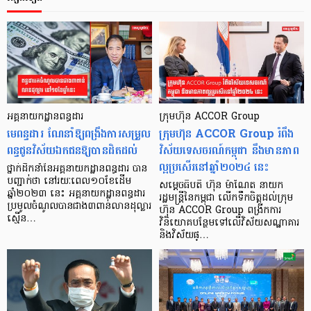
អគ្គនាយកដ្ឋានពន្ធដារ
ក្រុមហ៊ុន ACCOR Group
មេពន្ធដារ ណែនាំឱ្យពង្រឹងការសម្រួល
ក្រុមហ៊ុន ACCOR Group រំពឹង
ពន្ធជូនវិស័យឯកជនឱ្យបានដិតដល់
វិស័យទេសចរណ៍កម្ពុជា នឹងមានភាព
ល្អប្រសើរនៅឆ្នាំ២០២៤ នេះ
ថ្នាក់ដឹកនាំនៃអគ្គនាយកដ្ឋានពន្ធដារ បាន
បញ្ជាក់ថា នៅរយៈពេល១០ខែដើម
សម្ដេចធិបតី ហ៊ុន ម៉ាណែត នាយក
ឆ្នាំ២០២៣ នេះ អគ្គនាយកដ្ឋានពន្ធដារ
រដ្ឋមន្រ្តីនៃកម្ពុជា លើកទឹកចិត្តដល់ក្រុម
ប្រមូលចំណូលបានជាង៣ពាន់លានដុល្លារ
ហ៊ុន ACCOR Group ពង្រីកការ
ស្មើន…
វិនិយោគបន្ថែមទៅលើវិស័យសណ្ឋាគារ
និងវិស័យផ្…