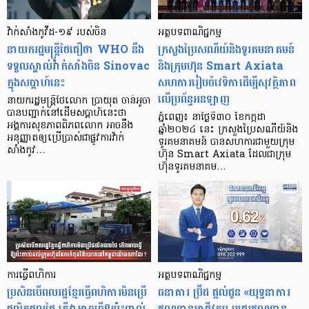
វ៉ាក់សាំងកូវីដ-១៩ របស់ចិន
អត្ថបទពាណិជ្ជកម្ម
នាយករដ្ឋមន្ត្រីថៃជឿថា WHO នឹង
ក្រសួងប្រៃសណីយ៍និងទូរគមនាគមន៍
ទទួលស្គាល់វ៉ាក់សាំងចិន Sinovac
និងក្រុមហ៊ុន Smart Axiata
ក្នុងសប្តាហ៍នេះ
សហការរៀបចំវេទិកាដើម្បីសុវត្ថិភាព
លើប្រព័ន្ធអនឡាញ
នាយករដ្ឋមន្ត្រីថៃលោក ប្រាយុត ចាន់អូចា
បានបញ្ជាក់នៅដើមសប្តាហ៍នេះថា
ភ្នំពេញ៖ នាថ្ងៃទី៣០ ខែកក្កដា
អង្គការសុខភាពពិភពលោក អាចនឹង
ឆ្នាំ២០២៤ នេះ ក្រសួងប្រៃសណីយ៍និង
អនុញ្ញាតឲ្យប្រើប្រាស់ជាផ្លូវការវ៉ាក់
ទូរគមនាគមន៍ បានសហការជាមួយក្រុម
សាំងកូវ…
ហ៊ុន Smart Axiata ដែលជាក្រុម
ហ៊ុនទូរគមនាគម…
ការធ្វើពហិការ
អត្ថបទពាណិជ្ជកម្ម
ប្រសិនបើពលរដ្ឋខ្មែរធ្វើពហិការមិនប្រើ
ធនាគារ ប្រ៊ីដ ផ្តល់ជូន «យុទ្ធនាការ
ផលិតផលថៃ តើវាអាចធ្វើឱ្យប៉ះពាល់
ឥណទានអាជីវកម្ម ឬផ្ទេរឥណទាន