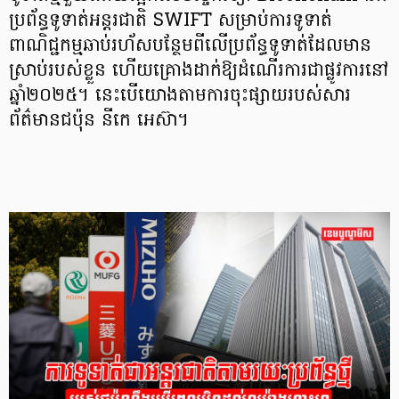
ប្រព័ន្ធទូទាត់អន្តរជាតិ SWIFT សម្រាប់ការទូទាត់
ពាណិជ្ជកម្មឆាប់រហ័សបន្ថែមពីលើប្រព័ន្ធទូទាត់ដែលមាន
ស្រាប់របស់ខ្លួន ហើយគ្រោងដាក់ឱ្យដំណើរការជាផ្លូវការនៅ
ឆ្នាំ២០២៥។ នេះបើយោងតាមការចុះផ្សាយរបស់សារ
ព័ត៌មានជប៉ុន នីកេ អេស៊ា។