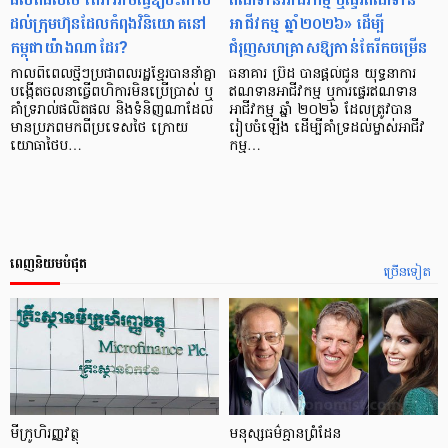
ដល់ក្រុមហ៊ុនដែលកំពុងវិនិយោគនៅ
អាជីវកម្ម ឆ្នាំ២០២៦» ដើម្បី
កម្ពុជាយ៉ាងណាដែរ?
ជំរុញសហគ្រាសឱ្យកាន់តែរីកចម្រើន
កាលពីពេលថ្មីៗប្រជាពលរដ្ឋខ្មែរបាននាំគ្នា
ធនាគារ ប្រ៊ីដ បានផ្តល់ជូន យុទ្ធនាការ
បង្កើតចលនាធ្វើពហិការមិនប្រើប្រាស់ ឬ
ឥណទានអាជីវកម្ម ឬការផ្ទេរឥណទាន
គាំទ្ររាល់ផលិតផល និងទំនិញណាដែល
អាជីវកម្ម ឆ្នាំ ២០២៦ ដែលត្រូវបាន
មានប្រភពមកពីប្រទេសថៃ ក្រោយ
រៀបចំឡើង ដើម្បីគាំទ្រដល់ម្ចាស់អាជីវ
យោធាថៃប…
កម្ម…
ពេញនិយមបំផុត
ច្រើនទៀត
មីក្រូ​ហិរញ្ញវត្ថុ
មនុស្ស​ធម៌​គ្មាន​ព្រំដែន