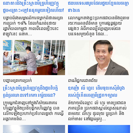
ធនាគារ​និង​គ្រឹះស្ថាន​មីក្រូ​ហិរញ្ញវត្ថុ​
ជន​បរទេស​៣​រូប​ដែល​ជួយ​ខ្មែរ​លេច​ធ្លោ​
ជួប«គ្រោះ»ក្តៅ​គគុក​មួយ​ទៀត​ហើយ!
ជាង​គេ
បន្ទាប់​ពី​រង​សម្ពាធ​​ពី​ការ​ទម្លាក់​ពិដាន​អត្រា​
លោកអ្នក​នាង​ខ្លះ​ប្រាកដ​ជា​បាន​​ដឹង​ឮ​តាម​
ការ​ប្រាក់ ១៨​% ដែល​កំណត់​ដោយ​
រយៈ​ការ​អាន​ព័ត៌មាន ឬ​ការ​ផ្សព្វផ្សាយ​
រដ្ឋាភិបាល​កម្ពុជា កាល​ពី​ពេល​ថ្មីៗ​នេះ
ផ្សេងៗ អំពី​ភាព​ល្បីល្បាញ​របស់​ជន​
ឥឡូវ​នេះ ធនាគ…
បរទេស​មួយ​ចំនួន ដែល…
បញ្ហា​អត្រា​ការប្រាក់
ពាណិជ្ជករជោគជ័យ
គ្រឹះស្ថាន​មីក្រូ​ហិរញ្ញវត្ថុ​នឹង​ជួប​វិបត្តិ​
ឧកញ៉ា លី ហួរ៖ ដើមទុនរកស៊ីដំបូង
ធ្ងន់ធ្ងរ​ឈាន​ទៅ​រក​ការ​ក្ស័យធន?
របស់ខ្ញុំកើតចេញពីជ្រូក១ក្បាល
ក្រុម​អ្នក​ជំនាញ​នៅ​ក្នុង​វិស័យ​ធនាគារ
និយាយ​ពី​ឈ្មោះ លី ហួរ មាន​ប្រជាជន​
ហិរញ្ញវត្ថុ​និង​ប្រតិបត្តិករ​ហិរញ្ញ​វត្ថុ បាន​​
ភាគ​ច្រើន ប្រាកដ​ជា​ស្គាល់​ច្បាស់​ណាស់
លើក​ឡើង​ប្រហាក់​ប្រហែល​គ្នា​ថា ការ​ធ្វើ​
តាមរយៈ លីហួរ ដូរ​លុយ ប្តូរ​បា្រក់ និង​
អន្តរាគមន៍​ព…
លក់​មាស នៅ​ផ្សារ​អូរ​ឫ…