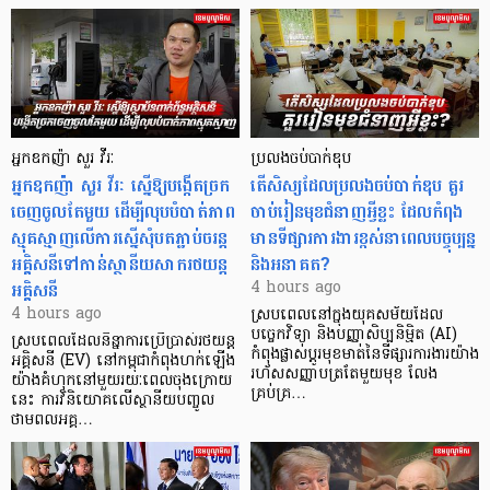
អ្នកឧកញ៉ា សួរ វីរៈ
ប្រលងចប់បាក់ឌុប
អ្នកឧកញ៉ា សួរ វីរៈ ស្នើឱ្យបង្កើតច្រក
តើសិស្សដែលប្រលងចប់បាក់ឌុប គួរ
ចេញចូលតែមួយ ដើម្បីលុបបំបាត់ភាព
ចាប់រៀនមុខជំនាញអ្វីខ្លះ ដែលកំពុង
ស្មុគស្មាញលើការស្នើសុំបតភ្ជាប់ចរន្ត
មានទីផ្សារការងារខ្ពស់នាពេលបច្ចុប្បន្ន
អគ្គិសនីទៅកាន់ស្ថានីយសាករថយន្ត
និងអនាគត?
អគ្គិសនី
4 hours ago
4 hours ago
ស្របពេលនៅក្នុងយុគសម័យដែល
បច្ចេកវិទ្យា និងបញ្ញាសិប្បនិម្មិត (AI)
ស្របពេលដែលនិន្នាការប្រើប្រាស់រថយន្ត
កំពុងផ្លាស់ប្តូរមុខមាត់នៃទីផ្សារការងារយ៉ាង
អគ្គិសនី (EV) នៅកម្ពុជាកំពុងហក់ឡើង
រហ័សសញ្ញាបត្រតែមួយមុខ លែង
យ៉ាងគំហុកនៅមួយរយៈពេលចុងក្រោយ
គ្រប់គ្រ…
នេះ ការវិនិយោគលើស្ថានីយបញ្ចូល
ថាមពលអគ្គ…