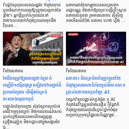
វិបត្តិបំណុលរបស់ពលរដ្ឋថៃ កំពុងឈាន
ធនាគារជាតិនៃកម្ពុជាបានសម្រេចដក
ចូលដំណាក់កាលគួរឱ្យព្រួយបារម្ភកាន់តែ
អាជ្ញាបណ្ណ និងដាក់ឱ្យជម្រះបញ្ជីគ្រឹះស្ថាន
ខ្លាំង។ អ្នកខ្ចីប្រាក់​រហូតដល់​ទៅ
ធនាគារចំនួន៣ រួមមានធនាគារ ស៊ីស៊ីយូ
ជាង១លាននាក់កំពុងប្រឈមមុខនឹង
ខមមើសលប៊ែង ធនាគារ ហេង ហ្វឹង …
វិធានក…
វិស័យធនាគារ
វិស័យធនាគារ
ថៃនឹងតម្រូវឱ្យពលរដ្ឋដាក់ប្រាក់
ធនាគារ និងស្ថាប័នហិរញ្ញវត្ថុនៅថៃ
បញ្ញើពី១៥ម៉ឺនដុល្លារឡើងទៅបញ្ជាក់ពី
កំពុងប្រឈមហានិភ័យខ្ពស់ពីការបោក
ប្រភពចំណូល ដើម្បីទប់ស្កាត់
ប្រាស់ដោយបច្ចេកវិទ្យា AI
ការលាងលុយកខ្វក់
បច្ចេកវិទ្យាបញ្ញាសិប្បនិម្មិត ឬ AI
កំពុងតែវិវត្តខ្លួនយ៉ាងលឿន ប៉ុន្តែវាក៏
បញ្ហាអំពើពុករលួយ ស៊ីសំណូកសូកប៉ាន់
កំពុងក្លាយជាអាវុធដ៏គ្រោះថ្នាក់បំផុត
អាជីវកម្មខុសច្បាប់ និងការចរាចរណ៍សាច់
សម្រាប់ក្រុមឧក្រិដ្ឋជនហិរញ្ញវត្ថុផ…
ប្រាក់ខ្មៅដែលបានមកពីការជួញដូរ
គ្រឿងញៀន និងកញ្ឆានៅក្នុងសង្គមថៃ
ក្ន…