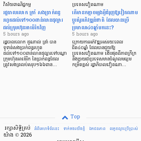
វិស័យ​ពាណិជ្ជកម្ម
ប្រទេសវៀតណាម
រដ្ឋបាលលោក ត្រាំ សងប្រាក់ពន្ធ
តើមានកត្តាចម្បងអ្វីជំរុញឱ្យវៀតណាម
រហូតដល់ទៅ១០០ពាន់លានដុល្លារ
ប្តូរគំរូអភិវឌ្ឍន៍ជាតិ ដែលបានប្រើ
ដល់ក្រុមហ៊ុនអាម៉េរិកវិញ
ប្រមាណ៤០ឆ្នាំមកនេះ?
5 hours ago
5 hours ago
រដ្ឋបាលលោក ដូណាល់ ត្រាំ បាន​
ក្រោយការអភិវឌ្ឍអស់រយៈពេល
ទូទាត់សងប្រាក់ពន្ធរហូត
ជិត៤០ឆ្នាំ ដែលបានជួយឱ្យ​
ដល់ទៅ១០០ពាន់លានដុល្លារទៅបណ្ដា
ប្រទេសវៀតណាម ងើប​ផុតពីភាពក្រីក្រ
ក្រុមហ៊ុនអាម៉េរិក នៃប្រាក់ពន្ធដែល
និងក្លាយជាប្រទេសមានចំណូលមធ្យម
ត្រូវសងត្រលប់សរុប១៦៦ពាន…
កម្រិតខ្ពស់ រដ្ឋាភិបាលវៀតណា…
Top
រក្សាសិទ្ធិគ្រប់
អំពីគេហទំព័រនេះ
ទាក់ទងយើងខ្ញំ
ឯកជនភាព
លក្ខខណ្ឌ​ប្រើ​ប្រាស់
យ៉ាង © 2026