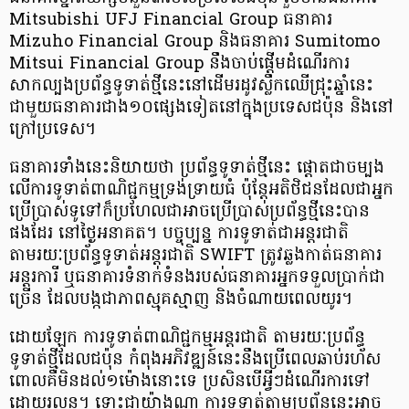
Mitsubishi UFJ Financial Group ធនាគារ
Mizuho Financial Group និងធនាគារ Sumitomo
Mitsui Financial Group នឹងចាប់ផ្តើមដំណើរការ
សាកល្បងប្រព័ន្ធទូទាត់ថ្មីនេះនៅដើមរដូវស្លឹកឈើជ្រុះឆ្នាំនេះ
ជាមួយធនាគារជាង១០ផ្សេងទៀតនៅក្នុងប្រទេសជប៉ុន និងនៅ
ក្រៅប្រទេស។
ធនាគារទាំងនេះនិយាយថា ប្រព័ន្ធទូទាត់ថ្មីនេះ ផ្ដោតជាចម្បង
លើការទូទាត់ពាណិជ្ជកម្មទ្រង់ទ្រាយធំ ប៉ុន្តែអតិថិជនដែលជាអ្នក
ប្រើប្រាស់ទូទៅក៏ប្រហែលជាអាចប្រើប្រាស់ប្រព័ន្ធថ្មីនេះបាន
ផងដែរ នៅថ្ងៃអនាគត។ បច្ចុប្បន្ន ការទូទាត់ជាអន្តរជាតិ
តាមរយៈប្រព័ន្ធទូទាត់អន្តរជាតិ SWIFT ត្រូវឆ្លងកាត់ធនាគារ
អន្តរការី ឬធនាគារទំនាក់ទំនងរបស់ធនាគារអ្នកទទួលប្រាក់ជា
ច្រើន ដែលបង្កជាភាពស្មុគស្មាញ និងចំណាយពេលយូរ។
ដោយឡែក ការទូទាត់ពាណិជ្ជកម្មអន្តរជាតិ តាមរយៈប្រព័ន្ធ
ទូទាត់ថ្មីដែលជប៉ុន កំពុងអភិវឌ្ឍន៍នេះនឹងប្រើពេលឆាប់រហ័ស
ពោលគឺមិនដល់១ម៉ោងនោះទេ ប្រសិនបើអ្វីៗដំណើរការទៅ
ដោយរលូន។ ទោះជាយ៉ាងណា ការទួទាត់តាមប្រព័ន្ធនេះអាច