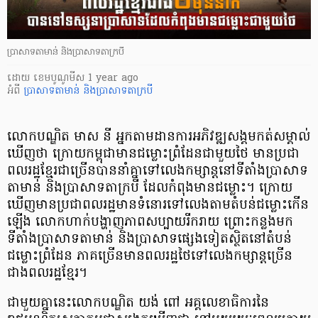
ប្រាសាទតាមាន់ និងប្រាសាទតាក្របី
ដោយ
​ ខេមបូណូមីស
1 year ago
អំពី
ប្រាសាទតាមាន់ និងប្រាសាទតាក្របី
លោកបណ្ឌិត មាស នី អ្នកតាមដានការអភិវឌ្ឍសង្គមកត់សម្គាល់
ឃើញថា ក្រោយកម្ពុជាមានជម្លោះព្រំដែនជាមួយថៃ មានប្រជា
ពលរដ្ឋខ្មែរជាច្រើនបាននាំគ្នាទៅលេងកម្សាន្តនៅទីតាំងប្រាសាទ
តាមាន់ និងប្រាសាទតាក្របី ដែលកំពុងមានជម្លោះ។ ក្រោយ
ឃើញមានប្រជាពលរដ្ឋមានទំនោរទៅលេងតាមតំបន់ជម្លោះកើន
ឡើង លោកហាក់បង្ហាញភាពសប្បាយរីករាយ ព្រោះកន្លងមក
ទីតាំងប្រាសាទតាមាន់ និងប្រាសាទផ្សេងទៀតស្ថិតនៅតំបន់
ជម្លោះព្រំដែន ភាគច្រើនមានពលរដ្ឋថៃទៅលេងកម្សាន្តច្រើន
ជាងពលរដ្ឋខ្មែរ។
ជាមួយគ្នានេះលោកបណ្ឌិត យង់ ពៅ អគ្គលេខាធិការនៃ