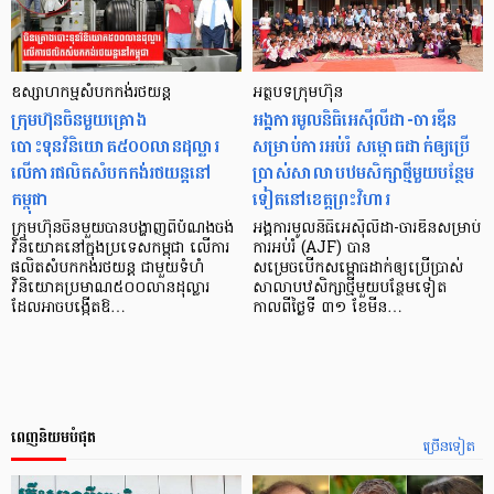
ឧស្សាហកម្មសំបកកង់រថយន្ត
អត្ថបទក្រុមហ៊ុន
ក្រុមហ៊ុនចិនមួយគ្រោង
អង្គការមូលនិធិអេស៊ីលីដា-ចារឌីន
បោះទុនវិនិយោគ៥០០លានដុល្លារ
សម្រាប់ការអប់រំ សម្ពោធដាក់ឲ្យប្រើ
លើការផលិតសំបកកង់រថយន្តនៅ
ប្រាស់សាលាបឋមសិក្សាថ្មីមួយបន្ថែម
កម្ពុជា
ទៀតនៅខេត្តព្រះវិហារ
ក្រុមហ៊ុនចិនមួយបានបង្ហាញពីបំណងចង់
អង្គការមូលនិធិអេស៊ីលីដា-ចារឌីនសម្រាប់
វិនិយោគនៅក្នុងប្រទេសកម្ពុជា លើការ
ការអប់រំ (AJF) បាន
ផលិតសំបកកង់រថយន្ត ជាមួយទំហំ
សម្រេចបើកសម្ពោធដាក់ឲ្យប្រើប្រាស់
វិនិយោគប្រមាណ៥០០លានដុល្លារ
សាលាបឋសិក្សាថ្មីមួយបន្ថែមទៀត
ដែលអាចបង្កើតឱ…
កាលពីថ្ងៃទី ៣១ ខែមីន…
ពេញនិយមបំផុត
ច្រើនទៀត