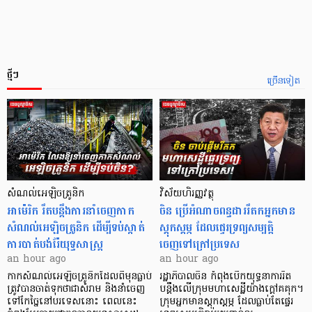
ថ្មីៗ
ច្រើនទៀត
សំណល់អេឡិចត្រូនិក
វិស័យហិរញ្ញវត្ថុ
អាម៉េរិក រឹតបន្តឹងការនាំចេញកាក
ចិន ប្រើ​អំណាចពន្ធដាររឹតកអ្នកមាន
សំណល់អេឡិចត្រូនិក ដើម្បីទប់ស្កាត់
ស្ដុកស្ដម្ភ ដែលផ្ទេរទ្រព្យសម្បត្តិ
ការបាត់បង់រ៉ែយុទ្ធសាស្ត្រ
ចេញទៅក្រៅប្រទេស
an hour ago
an hour ago
កាក​សំណល់​អេឡិច​ត្រូនិកដែល​ពីមុនធ្លាប់​
រដ្ឋាភិបាលចិន កំពុងបើកយុទ្ធនាការរឹត
ត្រូវបានចាត់ទុកថាជាសំរាម និងនាំចេញ
បន្តឹងលើក្រុមមហាសេដ្ឋី​យ៉ាង​ក្ដៅគគុក។
ទៅកែច្នៃនៅបរទេស​នោះ ពេលនេះ
​ក្រុមអ្នកមានស្ដុកស្ដម្ភ ដែល​ធ្លាប់​តែផ្ទេរ