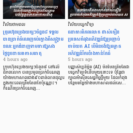
វិស័យថាមពល
វិស័យបច្ចេកវិទ្យា
ក្រុមហ៊ុនប្រេងយក្សៗចំនួន៨ ទទួល
ធនាគារពិភពលោក ដាស់តឿន
បានប្រាក់ចំណេញកប់ក្តោងពីសង្គ្រាម
ប្រទេសកំពុងអភិវឌ្ឍន៍ឱ្យប្រញាប់
ខណៈអ្នកជំនាញទាមទារឱ្យសង
ចាប់យក AI បើមិនចង់ឱ្យគម្លាត
ថ្លៃខូចខាតអាកាសធាតុ
អភិវឌ្ឍន៍រីកប៉ោងកាន់តែធំ
4 hours ago
5 hours ago
ក្រុមហ៊ុនប្រេងយក្សៗចំនួន៨ នៅលើ
បញ្ញាសិប្បនិម្មិត (AI) មិនមែនត្រឹមតែជា
ពិភពលោក បានប្រមូលប្រាក់ចំណេញ
បច្ចេកវិទ្យាទំនើបមួយនោះទេ ប៉ុន្តែជា
យ៉ាងមហាសាលជាង៩០ពាន់លានដុល្លារ
ក្បាលម៉ាស៊ីនសេដ្ឋកិច្ចថ្មីមួយ ដែលកំពុង
ក្នុងរយៈពេលត្រឹមតែ៣ខែប៉ុណ្ណោះ។
បន្ថែមតម្លៃយ៉ាងមហាសាលដល់សេ…
កំណើនប្រាក់ចំណេញ…