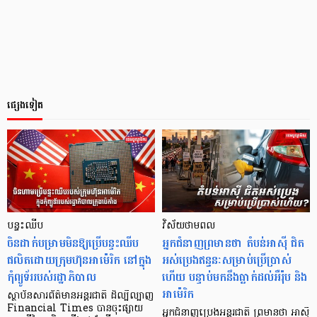
ផ្សេងទៀត
បន្ទះឈីប
វិស័យថាមពល
ចិនដាក់បម្រាមមិនឱ្យប្រើបន្ទះឈីប
អ្នកជំនាញ​ព្រមានថា តំបន់អាស៊ី ជិត
ផលិតដោយក្រុមហ៊ុនអាម៉េរិក នៅក្នុង
អស់ប្រេងឥន្ធនៈសម្រាប់ប្រើប្រាស់
កុំព្យូទ័ររបស់រដ្ឋាភិបាល
ហើយ បន្ទាប់មកនឹងធ្លាក់ដល់អឺរ៉ុប និង
អាម៉េរិក
ស្ថាប័នសារព័ត៌មានអន្តរជាតិ ដ៏ល្បីល្បាញ
Financial Times បានចុះផ្សាយ
អ្នកជំនាញប្រេងអន្តរជាតិ ព្រមាន​​ថា អាស៊ី