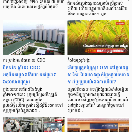
កាលពីថ្ងៃអាទិត្យ ទី២៤ ខែមីនា ថា មហា
ជិតអស់​ប្រេងឥន្ធនៈសម្រាប់​ប្រើប្រាស់​
យក្សចិន ដែលមានសេដ្ឋកិច្ចធំបំផុតទី…
ហើយ ហើយ​បន្ទាប់មក​នឹងដល់​វេនអឺរ៉ុប
និងសហរដ្ឋអាម៉េរិក។ អ្នក…
គម្រោងអនុម័តដោយ CDC
វិស័យស្រូវអង្ករ
ជិត៥ខែ ឆ្នាំនេះ CDC
តើបច្ចុប្បន្នតម្លៃស្រូវ OM នៅក្នុងខេត្ត
អនុម័តគម្រោងវិនិយោគតម្លៃជាង
តាកែវ ដែលបានធ្លាក់ថ្លៃកន្លងមកមាន
៦៥០លានដុល្លារ
ការប្រែប្រួលយ៉ាងណាហើយ?
ក្នុងរយៈពេលជិត៥ខែដំបូង
បន្ទាប់ពីបានហក់ឡើងថ្លៃដល់៩៨០រៀល
ឆ្នាំ២០១៨នេះ ក្រុមប្រឹក្សាអភិវឌ្ឍន៍
ក្នុង១គីឡូក្រាមបានមួយរយៈពេលខ្លី
កម្ពុជា (CDC) បានអនុម័ត
ពេលនេះតម្លៃស្រូវប្រភេទអូអឹមបាយទន់
ផ្តល់សិទិ្ធលើគម្រោងស្នើសុំវិនិយោគទៅ
នៅក្នុងខេត្តតាកែវ បានធ្លាក់ថ្លៃមកនៅ
ឲ្យក្រុមហ៊ុនចំនួនជាង៥…
ក្រោម៩…