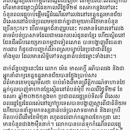
រាជបណ្ឌិត្យសភាកម្ពុជាសង្កេតឃើញថា នៅមួយរយៈពេលក្រោយ
កើតមានជម្លោះព្រំដែនកាលពីថ្ងៃទី២៨ ឧសភាកន្លងទៅនេះ
ចំនួនពលរដ្ឋចាប់ផ្ដើមធ្វើដំណើរទៅលេងនៅខេត្តឧត្តរមានជ័យ
ពិសេសនៅតំបន់ប្រឈមមុខដាក់គ្នាជាមួយភាគីថៃមានចំនួន
ច្រើនកុះករ។ បើតាមអ្នកជំនាញរូបនេះ ការមានទំនោរទៅលេង
តាមតំបន់ប្រាសាទដែលជាមរតករបស់ដូនតាខ្មែរ ហើយស្ថិតនៅ
ដែនដីអធិបតេយ្យភាពកម្ពុជាទៀតសោត បានបង្ហាញពីចេតនា
ការពារ ក៏ដូចជាបញ្ជាក់ពីភាពស្របច្បាប់នៃប្រជាជាតិខ្មែរ
ទាំងមូល ដែលមានសិទ្ធិទៅទស្សនាតំបន់ជម្លោះទាំងនោះ។
ពាក់ព័ន្ធបញ្ហានេះដែរ លោក ម៉េត មាសភក្តី អភិបាលរង និងជា
អ្នកនាំពាក្យខេត្តឧត្តរមានជ័យបានថ្លែងប្រាប់សារ
ព័ត៌មានខេមបូណូមីសថា ចាប់តាំងពីមានព្រឹត្តិការណ៍ទាហានថៃ
ឆ្មក់ចូលបាញ់ទាហានខ្មែរស្ថិតនៅតំបន់មុំបី កាលពីថ្ងៃទី២៨ ខែ
ឧសភា ឆ្នាំ២០២៥កន្លងមក ប្រជាពលរដ្ឋគ្រប់ទិសទី ពិសេស
ពលរដ្ឋខ្មែរដែលរស់នៅក្រៅប្រទេសបានបង្ហាញស្មារតីជាតិនិយម
ហើយបាននាំគ្នាមកទស្សនាតំបន់ប្រាសាទតាមាន់ និងតាក្របី
គិតចាប់ពីដើមខែមិថុនា រហូតដល់ពាក់កណ្ដាលខែកក្កដា នេះ
មានចំនួនជាង២ម៉ឺននាក់។ លោកបានចាត់ទុកកំណើនពលរដ្ឋ