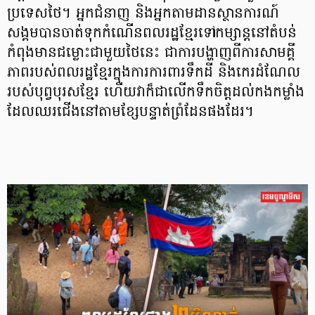
ប្រទេសថៃ។ អ្នកជំនាញ និងអ្នកតាមដានស្ថានការណ៍
សង្គមបានចាត់ទុកកំណើនពលរដ្ឋខ្មែរទៅកម្សាន្តនៅតំបន់
កំពុងមានជម្លោះជាមួយថៃនេះ ជាការបង្ហាញពីការសាមគ្គី
ភាពរបស់ពលរដ្ឋខ្មែរក្នុងការការពារទឹកដី និងកេរដំណែល
របស់បុព្វបុរសខ្មែរ ហើយវាក៏ជាលើកទឹកចិត្តដល់កងកម្លាំង
ដែលឈរជើងនៅតាមខ្សែបន្ទាត់ព្រំដែនផងដែរ។