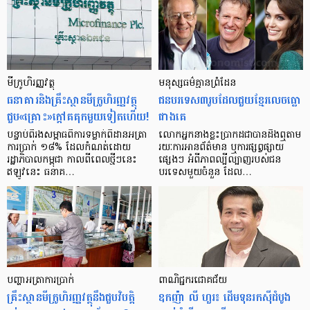
មីក្រូ​ហិរញ្ញវត្ថុ
មនុស្ស​ធម៌​គ្មាន​ព្រំដែន
ធនាគារ​និង​គ្រឹះស្ថាន​មីក្រូ​ហិរញ្ញវត្ថុ​
ជន​បរទេស​៣​រូប​ដែល​ជួយ​ខ្មែរ​លេច​ធ្លោ​
ជួប«គ្រោះ»ក្តៅ​គគុក​មួយ​ទៀត​ហើយ!
ជាង​គេ
បន្ទាប់​ពី​រង​សម្ពាធ​​ពី​ការ​ទម្លាក់​ពិដាន​អត្រា​
លោកអ្នក​នាង​ខ្លះ​ប្រាកដ​ជា​បាន​​ដឹង​ឮ​តាម​
ការ​ប្រាក់ ១៨​% ដែល​កំណត់​ដោយ​
រយៈ​ការ​អាន​ព័ត៌មាន ឬ​ការ​ផ្សព្វផ្សាយ​
រដ្ឋាភិបាល​កម្ពុជា កាល​ពី​ពេល​ថ្មីៗ​នេះ
ផ្សេងៗ អំពី​ភាព​ល្បីល្បាញ​របស់​ជន​
ឥឡូវ​នេះ ធនាគ…
បរទេស​មួយ​ចំនួន ដែល…
បញ្ហា​អត្រា​ការប្រាក់
ពាណិជ្ជករជោគជ័យ
គ្រឹះស្ថាន​មីក្រូ​ហិរញ្ញវត្ថុ​នឹង​ជួប​វិបត្តិ​
ឧកញ៉ា លី ហួរ៖ ដើមទុនរកស៊ីដំបូង