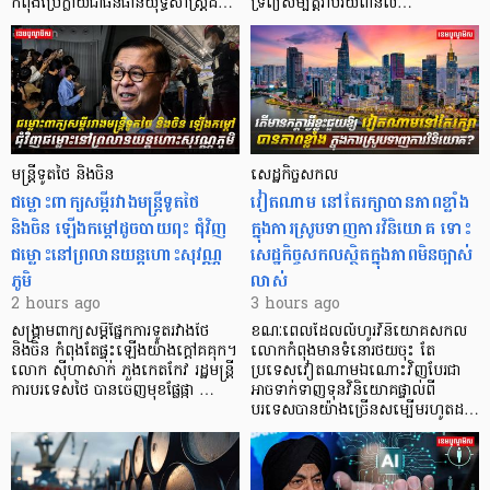
កំពុងប្រែក្លាយជាធនធានយុទ្ធសាស្ត្រដ…
ទ្រព្យសម្បត្តិរាប់រយពាន់ល…
មន្ត្រីទូតថៃ និងចិន
សេដ្ឋកិច្ចសកល
ជម្លោះពាក្យសម្តីរវាងមន្ត្រីទូតថៃ
វៀតណាម នៅតែរក្សាបានភាពខ្លាំង
និងចិន ឡើងកម្ដៅដូចបាយពុះ ជុំវិញ
ក្នុងការស្រូបទាញការវិនិយោគ​ ទោះ
ជម្លោះនៅព្រលានយន្តហោះសុវណ្ណ
សេដ្ឋកិច្ចសកលស្ថិតក្នុងភាពមិនច្បាស់
ភូមិ
លាស់
2 hours ago
3 hours ago
សង្គ្រាមពាក្យសម្តីផ្នែកការទូតរវាងថៃ
ខណៈពេលដែលលំហូរវិនិយោគសកល
និងចិន កំពុងតែផ្ទុះឡើងយ៉ាងក្តៅគគុក។
លោកកំពុងមានទំនោរថយចុះ តែ
លោក ស៊ីហាសាក់ ភួងកេតកែវ រដ្ឋមន្ត្រី
ប្រទេសវៀតណាមឯណោះវិញបែរជា
ការបរទេសថៃ បានចេញមុខផ្លែផ្កា …
អាចទាក់ទាញទុនវិនិយោគផ្ទាល់ពី
បរទេសបានយ៉ាងច្រើនសម្បើមរហូតដ…