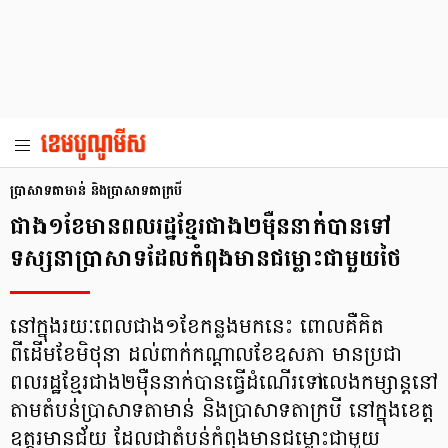
ប្រាសាទតាមាន់ និងប្រាសាទតាក្របី
ជាង១ខែមានពលរដ្ឋខ្មែរជាង២ម៉ឺននាក់បានទៅ
ទស្សនាប្រាសាទដែលកំពុងមានជម្លោះជាមួយថៃ
នៅក្នុងរយៈពេលជាង១ខែកន្លងមកនេះ ពោលគឺគិត
ពីដើមខែមិថុនា ដល់ពាក់កណ្តាលខែឧសភា មានប្រជា
ពលរដ្ឋខ្មែរជាង២ម៉ឺននាក់បានធ្វើដំណើរទៅលេងកម្សាន្តនៅ
តាមតំបន់ប្រាសាទតាមាន់ និងប្រាសាទតាក្របី នៅក្នុងខេត្ត
ឧត្តរមានជ័យ ដែលជាតំបន់កំពុងមានជម្លោះជាមួយ