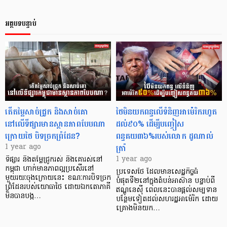
អត្ថបទបន្ទាប់
តើតម្លៃសាច់ជ្រូក និងសាច់គោ
ថៃមិនយកពន្ធលើទំនិញអាម៉េរិករហូត
នៅលើទីផ្សារមានស្ថានភាពបែបណា
ដល់៩០% ដើម្បីបញ្ចៀស
ក្រោយថៃ បិទច្រកព្រំដែន?
ពន្ធគយ៣៦%របស់លោក ដូណាល់
ត្រាំ
1 year ago
1 year ago
ទីផ្សារ និងតម្លៃជ្រូករស់ និងគោរស់នៅ
កម្ពុជា ហាក់មានភាពល្អប្រសើរនៅ
ប្រទេសថៃ ដែលមានសេដ្ឋកិច្ចធំ
មួយរយៈចុងក្រោយនេះ ខណៈការបិទច្រក
បំផុតទី២នៅក្នុងតំបន់អាស៊ាន បន្ទាប់ពី
ព្រំដែនរបស់យោធាថៃ ដោយឯកតោភាគី
ឥណ្ឌូនេស៊ី ពេលនេះបានផ្ដល់សម្បទាន
មិនបានបង្ក…
បន្ថែមទៀតដល់សហរដ្ឋអាម៉េរិក ដោយ
គ្រោងមិនយក…