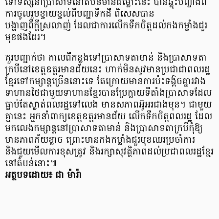
ទៅទស្សនាប្រាសាទនៅតំបន់មានជម្លោះនេះ បានឆ្លុះបញ្ចាំងពី
ការចូលរួមខ្វាយខ្វល់ពីបញ្ហាទឹកដី ពិសេសបាន
បង្ហាញពីក្ដីស្រលាញ់ ដែលជាការលើកទឹកចិត្តដល់កងកម្លាំងជួរ
មុខផងដែរ។
គួរបញ្ជាក់ថា កាលពីកន្លងទៅប្រាសាទតាមាន់ និងប្រាសាទតា
ក្របីនៅខេត្តឧត្តរមានជ័យនេះ ហាក់មិនសូវមានប្រជាជាពលរដ្ឋ
ខ្មែរទៅកម្សាន្តច្រើននោះទេ តែក្រោយមានការប៉ះទង្គិចគ្នារវាង
ទាហានថៃជាមួយទាហានខ្មែរបានប្រែក្លាយទីតាំងប្រាសាទដែល
ធ្លាប់តែស្ងាត់ពលរដ្ឋទៅលេង មានសភាពអ៊ូអរជាងមុន។ ជាមួយ
គ្នានេះ អ្នកនាំពាក្យខេត្តឧត្តរមានជ័យ លើកទឹកចិត្តពលរដ្ឋ ដែល
មកលេងកម្សាន្តនៅប្រាសាទតាមាន់ និងប្រាសាទតាក្របីកុំឱ្យ
មានភាពភ័យខ្លាច ព្រោះមានកងកម្លាំងជួរមុខឈរប្រចាំការ
និងជួយមើលការខុសត្រូវ និងរក្សាសុវត្ថិភាពដល់ប្រជាពលរដ្ឋខ្មែរ
នៅតំបន់នោះ៕
អត្ថបទដោយ៖ ជា ម៉ារ៉ា