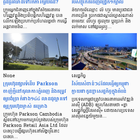
ធ្ងន់ធ្ងរ​ឈាន​ទៅ​រក​ការ​ក្ស័យធន?
របស់ខ្ញុំកើតចេញពីជ្រូក១ក្បាល
ក្រុម​អ្នក​ជំនាញ​នៅ​ក្នុង​វិស័យ​ធនាគារ
និយាយ​ពី​ឈ្មោះ លី ហួរ មាន​ប្រជាជន​
ហិរញ្ញវត្ថុ​និង​ប្រតិបត្តិករ​ហិរញ្ញ​វត្ថុ បាន​​
ភាគ​ច្រើន ប្រាកដ​ជា​ស្គាល់​ច្បាស់​ណាស់
លើក​ឡើង​ប្រហាក់​ប្រហែល​គ្នា​ថា ការ​ធ្វើ​
តាមរយៈ លីហួរ ដូរ​លុយ ប្តូរ​បា្រក់ និង​
អន្តរាគមន៍​ព…
លក់​មាស នៅ​ផ្សារ​អូរ​ឫ…
None
សេដ្ឋកិច្ច​
ក្រុមហ៊ុនផ្សារទំនើប Parkson
វិស័យ​សំខាន់ៗ​៤​ដែល​ធ្វើ​ឲ្យ​កម្ពុជា​
ចាញ់ក្ដីនៅតុលាការភ្នំពេញ និងតម្រូវ
ក្លាយ​ជា​កូន​ខ្លា​សេដ្ឋកិច្ច​ក្នុង​តំបន់
ឲ្យបង់ប្រាក់ជាង១៤៤ លានដុល្លារទៅ
ប្រទេស​កម្ពុជា​ត្រូវ​បាន​ធនាគារ​អភិវឌ្ឍន៍​
ឲ្យក្រុមហ៊ុនម្ចាស់ គម្រោង
អាស៊ី (ADB) ឲ្យ​រហ័ស​នាមថា «ខ្លា​
សេដ្ឋកិច្ច​ថ្មី​នៃ​អាស៊ី» ដោយសារ​ប្រទេស​
ក្រុមហ៊ុន Parkson Cambodia
អាស៊ី​អាគ្នេយ៍​មួយ​ន…
ស្ថិតនៅក្រោមការគ្រប់គ្រងរបស់ក្រុមហ៊ុន
Parkson Retail Asia Ltd ដែល
បានចុះបញ្ចីផ្សារហ៊ុននៅសិង្ហបុរីនោះ
បានចា…