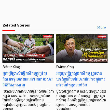
Related Stories
More
វិស័យកសិកម្ម
វិស័យកសិកម្ម
អ្នកប្រើប្រាស់កម្ចីកសិកម្មត្អូញត្អែរ
អនុរដ្ឋមន្ត្រីក្រសួងកសិកម្ម ត្រូវបាន
ពិបាកទទួលបានឥណទាន​ដោយសារ
ឃាត់ខ្លួនពីបទរំលោភអំណាចក្នុងការ
នីតិវិធីស្មុគស្មាញ
នាំចេញផ្លែទុរេនទៅចិន
ប្រធានសហភាពសហគមន៍កសិកម្មដំណាំ
ប៉ូលិសវៀតណាម បានសម្រេចឃាត់ខ្លួន
កម្ពុជា បានអះអាងថា កសិករមួយចំនួន
មនុស្ស៤នាក់ រួមទាំងអនុរដ្ឋមន្ត្រីក្រសួង
ដែលកំពុងស្ថិតក្នុងបណ្តុំផលិតកម្ម
កសិកម្ម និងអភិវឌ្ឍន៍ជនបទម្នាក់ផងដែរ
កំពុងជួបបញ្ហាប្រឈមយ៉ាងខ្លាំងក្នុងការ
ក្រោមការចោទប្រកាន់ពីបទ
ទទួលបា…
ទទួលសំណូ…