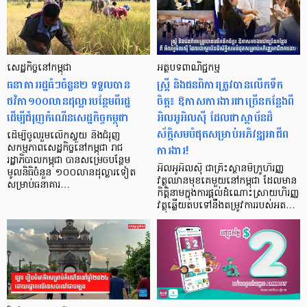
សេដ្ឋកិច្ចនៅកម្ពុជា
អត្ថបទពាណិជ្ជកម្ម
ធនាគាររដ្ឋធំៗចំនួន២ ទទួលបាន
ស្រ្តី និងជនពិការត្រូវបានលើកទឹក
ថវិកា១០០លានដុល្លារបន្ថែមពីរដ្ឋ
ចិត្ត៖ ឱកាសការងារជាច្រើនកន្លែងពី
ដើម្បីជំរុញកំណើនសេដ្ឋកិច្ចកម្ពុជា
អិលអូអិលស៊ី ដែលជាស្ថាប័នដ៏
ស័ក្តិសមបំផុតសម្រាប់អភិវឌ្ឍអាជីព
ដើម្បីចូលរួមលើកស្ទួយ និងជំរុញ
ការងារ!
សកម្មភាពសេដ្ឋកិច្ចនៅកម្ពុជា រាជ
រដ្ឋាភិបាលកម្ពុជា បានសម្រេចបន្ថែម
អិលអូអិលស៊ី ជាគ្រឹះស្ថានមីក្រូហិរញ្ញ
មូលនិធិចំនួន ១០០លានដុល្លារទៀត
វត្ថុឈានមុខគេមួយនៅកម្ពុជា ដែលមាន
សម្រាប់ធនាគារ…
កិត្តិនាមក្នុងការផ្តល់ដំណោះស្រាយហិរញ្ញ
វត្ថុឆ្លើយតបទៅនឹងតម្រូវការរបស់អត…