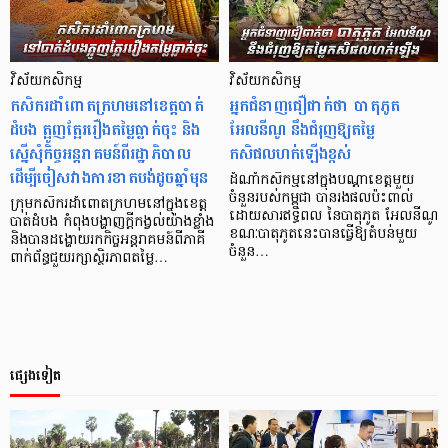
វិស័យកសិកម្ម
វិស័យកសិកម្ម
កសិករដាំពោតក្រហមនៅខេត្តបាត់
អ្នកជំនាញជឿជាក់ថា បាតុភូត
ដំបង ត្អូញត្អែររឿងតម្លៃធ្លាក់ចុះ និង
អែលនីណូ នឹងជំរុញឱ្យតម្លៃ
ស្នើសុំកិច្ចអន្តរាគមន៍ពីរដ្ឋាភិបាល
កសិផលហក់ឡើងខ្ពស់
ដើម្បីចៀសវាងការខាតបង់ដូចឆ្នាំមុន
ដំណាំកសិកម្មនៅក្នុង​បណ្ដាខេត្តមួយ
ចំនួនរបស់កម្ពុជា បានរងផលប៉ះពាល់
ក្រុមកសិករដាំពោតក្រហមនៅក្នុងខេត្ត
ដោយសារឥទ្ធិពល នៃបាតុភូត អែលនីណូ
បាត់ដំបង កំពុងបង្ហាញក្តីកង្វល់យ៉ាងខ្លាំង
ខណៈបាតុភូតនេះបានធ្វើឱ្យតំបន់មួយ
និងបានដង្ហោយរកកិច្ចអន្តរាគមន៍ពីភាគី
ចំនួន…
ពាក់ព័ន្ធជួយរក្សាស្ថិរភាពតម្លៃ…
ផ្សេងទៀត