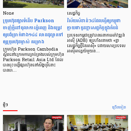
None
សេដ្ឋកិច្ច​
ក្រុមហ៊ុនផ្សារទំនើប Parkson
វិស័យ​សំខាន់ៗ​៤​ដែល​ធ្វើ​ឲ្យ​កម្ពុជា​
ចាញ់ក្ដីនៅតុលាការភ្នំពេញ និងតម្រូវ
ក្លាយ​ជា​កូន​ខ្លា​សេដ្ឋកិច្ច​ក្នុង​តំបន់
ឲ្យបង់ប្រាក់ជាង១៤៤ លានដុល្លារទៅ
ប្រទេស​កម្ពុជា​ត្រូវ​បាន​ធនាគារ​អភិវឌ្ឍន៍​
ឲ្យក្រុមហ៊ុនម្ចាស់ គម្រោង
អាស៊ី (ADB) ឲ្យ​រហ័ស​នាមថា «ខ្លា​
សេដ្ឋកិច្ច​ថ្មី​នៃ​អាស៊ី» ដោយសារ​ប្រទេស​
ក្រុមហ៊ុន Parkson Cambodia
អាស៊ី​អាគ្នេយ៍​មួយ​ន…
ស្ថិតនៅក្រោមការគ្រប់គ្រងរបស់ក្រុមហ៊ុន
Parkson Retail Asia Ltd ដែល
បានចុះបញ្ចីផ្សារហ៊ុននៅសិង្ហបុរីនោះ
បានចា…
ថ្មីៗ
ច្រើនទៀត