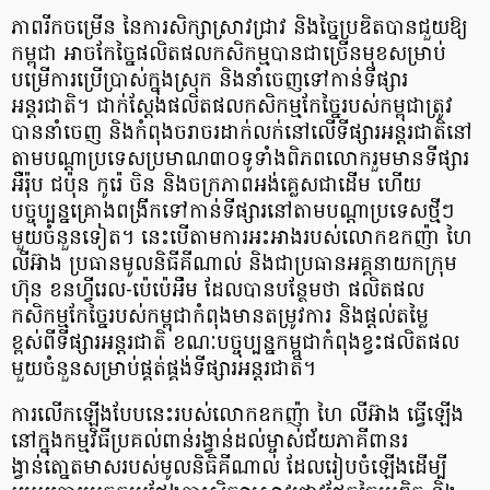
ភាពរីកចម្រើន នៃការសិក្សាស្រាវជ្រាវ និងច្នៃប្រឌិតបានជួយឱ្យ
កម្ពុជា អាចកែច្នៃផលិតផលកសិកម្មបានជាច្រើនមុខសម្រាប់
បម្រើការប្រើប្រាស់ក្នុងស្រុក និងនាំចេញទៅកាន់ទីផ្សារ
អន្តរជាតិ។ ជាក់ស្តែងផលិតផលកសិកម្មកែច្នៃរបស់កម្ពុជាត្រូវ
បាននាំចេញ និងកំពុងចរាចរដាក់លក់នៅលើទីផ្សារអន្តរជាតិនៅ
តាមបណ្តាប្រទេសប្រមាណ៣០ទូទាំងពិភពលោករួមមានទីផ្សារ
អឺរ៉ុប ជប៉ុន កូរ៉េ ចិន និងចក្រភាពអង់គ្លេសជាដើម ហើយ
បច្ចុប្បន្នគ្រោងពង្រីកទៅកាន់ទីផ្សារនៅតាមបណ្តាប្រទេសថ្មីៗ
មួយចំនួនទៀត។ នេះបើតាមការអះអាងរបស់លោកឧកញ៉ា ហៃ
លីអ៊ាង ប្រធានមូលនិធីគីណាល់ និងជាប្រធានអគ្គនាយកក្រុម
ហ៊ុន ខនហ្វីរេល-ប៉េប៉េអឹម ដែលបានបន្ថែមថា ផលិតផល
កសិកម្មកែច្នៃរបស់កម្ពុជាកំពុងមានតម្រូវការ និងផ្តល់តម្លៃ
ខ្ពស់ពីទីផ្សារអន្តរជាតិ ខណៈបច្ចុប្បន្នកម្ពុជាកំពុងខ្វះផលិតផល
មួយចំនួនសម្រាប់ផ្គត់ផ្គង់ទីផ្សារអន្តរជាតិ។
​ការលើកឡើងបែបនេះរបស់លោកឧកញ៉ា ហៃ លីអ៊ាង ធ្វើឡើង
នៅក្នុងកម្មវិធីប្រគល់ពាន់រង្វាន់ដល់ម្ចាស់ជ័យភាគីពានរ
ង្វាន់តោ្នតមាសរបស់មូលនិធិគីណាល់ ដែលរៀបចំឡើងដើម្បី