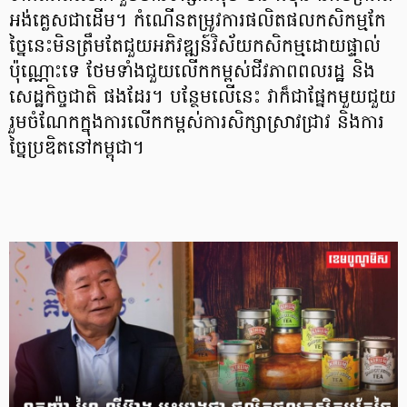
អង់គ្លេសជាដើម។ កំណើនតម្រូវការផលិតផលកសិកម្មកែ
ច្នៃនេះមិនត្រឹមតែជួយអភិវឌ្ឍន៍វិស័យកសិកម្មដោយផ្ទាល់
ប៉ុណ្ណោះទេ ថែមទាំងជួយលើកកម្ពស់ជីវភាពពលរដ្ឋ និង
សេដ្ឋកិច្ចជាតិ ផងដែរ។ បន្ថែមលើនេះ វាក៏ជាផ្នែកមួយជួយ
រួមចំណែកក្នុងការលើកកម្ពស់ការសិក្សាស្រាវជ្រាវ និងការ
ច្នៃប្រឌិតនៅកម្ពុជា។