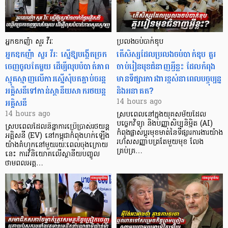
អ្នកឧកញ៉ា សួរ វីរៈ
ប្រលងចប់បាក់ឌុប
អ្នកឧកញ៉ា សួរ វីរៈ ស្នើឱ្យបង្កើតច្រក
តើសិស្សដែលប្រលងចប់បាក់ឌុប គួរ
ចេញចូលតែមួយ ដើម្បីលុបបំបាត់ភាព
ចាប់រៀនមុខជំនាញអ្វីខ្លះ ដែលកំពុង
ស្មុគស្មាញលើការស្នើសុំបតភ្ជាប់ចរន្ត
មានទីផ្សារការងារខ្ពស់នាពេលបច្ចុប្បន្ន
អគ្គិសនីទៅកាន់ស្ថានីយសាករថយន្ត
និងអនាគត?
អគ្គិសនី
14 hours ago
14 hours ago
ស្របពេលនៅក្នុងយុគសម័យដែល
បច្ចេកវិទ្យា និងបញ្ញាសិប្បនិម្មិត (AI)
ស្របពេលដែលនិន្នាការប្រើប្រាស់រថយន្ត
កំពុងផ្លាស់ប្តូរមុខមាត់នៃទីផ្សារការងារយ៉ាង
អគ្គិសនី (EV) នៅកម្ពុជាកំពុងហក់ឡើង
រហ័សសញ្ញាបត្រតែមួយមុខ លែង
យ៉ាងគំហុកនៅមួយរយៈពេលចុងក្រោយ
គ្រប់គ្រ…
នេះ ការវិនិយោគលើស្ថានីយបញ្ចូល
ថាមពលអគ្គ…