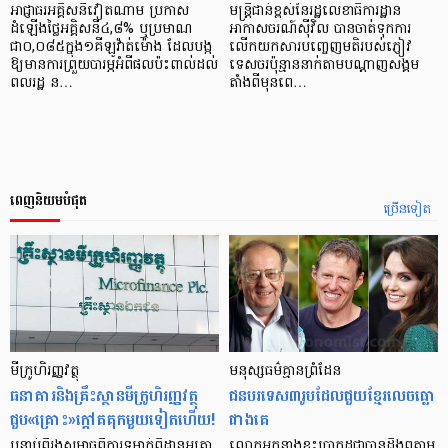
អាជ្ញាធរអគ្គិសនីវៀតណាម ប្រកាស
មន្ត្រីជាន់ខ្ពស់នៃរដ្ឋលេខាធិការដ្ឋាន
ដំឡើងថ្លៃអគ្គិសនី៤,៨% ឬប្រមាណ
អាកាសចរណ៍ស៊ីវិល បានចាត់់ទុកការ
ជា០,០៨៥ក្នុង១គីឡូវ៉ាត់ម៉ោង ដែលបង្ក
លើកយកសារបញ្ចេញមតិរបស់ភ្ញៀវ
ឱ្យមានការព្រួយបារម្ភអំពីផលប៉ះពាល់ដល់
ទេសចរប៉ុន្មាននាក់តាមបណ្តាញសង្គម
ពលរដ្ឋ ន…
តាំងពីមុនពេ…
ពេញនិយមបំផុត
ច្រើនទៀត
មីក្រូ​ហិរញ្ញវត្ថុ
មនុស្ស​ធម៌​គ្មាន​ព្រំដែន
ធនាគារ​និង​គ្រឹះស្ថាន​មីក្រូ​ហិរញ្ញវត្ថុ​
ជន​បរទេស​៣​រូប​ដែល​ជួយ​ខ្មែរ​លេច​ធ្លោ​
ជួប«គ្រោះ»ក្តៅ​គគុក​មួយ​ទៀត​ហើយ!
ជាង​គេ
បន្ទាប់​ពី​រង​សម្ពាធ​​ពី​ការ​ទម្លាក់​ពិដាន​អត្រា​
លោកអ្នក​នាង​ខ្លះ​ប្រាកដ​ជា​បាន​​ដឹង​ឮ​តាម​