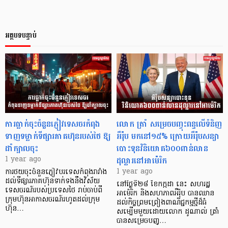
អត្ថបទបន្ទាប់
ការធ្លាក់ចុះចំនួនភ្ញៀវទេសចរកំពុង
លោក ត្រាំ សម្រេចបញ្ចុះពន្ធលើទំនិញ
ទាញទម្លាក់ទីផ្សារភាគហ៊ុនរបស់ថៃ ឱ្យ
អឺរ៉ុប មកនៅ១៥% ក្រោយអឺរ៉ុបសន្យា
ដាំក្បាលចុះ
បោះទុនវិនិយោគ៦០០ពាន់លាន
ដុល្លារនៅអាម៉េរិក
1 year ago
1 year ago
ការថយចុះចំនួនភ្ញៀវបរទេសកំពុងរារាំង
ដល់ទីផ្សារភាគហ៊ុនទាក់ទងនឹងវិស័យ
នៅថ្ងៃទី២៨ ខែកក្កដា នេះ សហរដ្ឋ
ទេសចរណ៍របស់ប្រទេសថៃ រាប់ចាប់ពី
អាម៉េរិក និងសហភាពអឺរ៉ុប បានឈាន
ក្រុមហ៊ុនអាកាសចរណ៍រហូតដល់ក្រុម
ដល់កិច្ចព្រមព្រៀងពាណិជ្ជកម្មថ្មីដ៏ធំ
ហ៊ុន…
សម្បើមមួយដោយលោក ដូណាល់ ត្រាំ
បានសម្រេចបញ្…