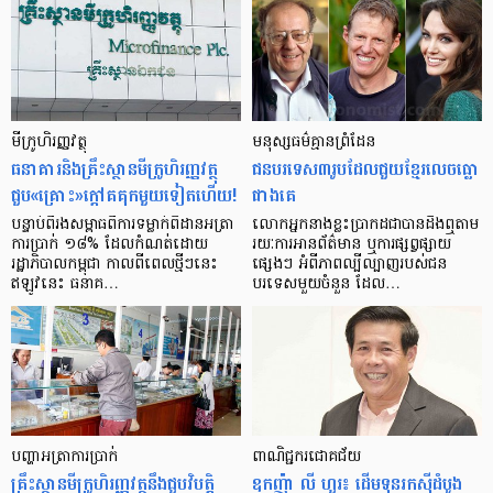
មីក្រូ​ហិរញ្ញវត្ថុ
មនុស្ស​ធម៌​គ្មាន​ព្រំដែន
ធនាគារ​និង​គ្រឹះស្ថាន​មីក្រូ​ហិរញ្ញវត្ថុ​
ជន​បរទេស​៣​រូប​ដែល​ជួយ​ខ្មែរ​លេច​ធ្លោ​
ជួប«គ្រោះ»ក្តៅ​គគុក​មួយ​ទៀត​ហើយ!
ជាង​គេ
បន្ទាប់​ពី​រង​សម្ពាធ​​ពី​ការ​ទម្លាក់​ពិដាន​អត្រា​
លោកអ្នក​នាង​ខ្លះ​ប្រាកដ​ជា​បាន​​ដឹង​ឮ​តាម​
ការ​ប្រាក់ ១៨​% ដែល​កំណត់​ដោយ​
រយៈ​ការ​អាន​ព័ត៌មាន ឬ​ការ​ផ្សព្វផ្សាយ​
រដ្ឋាភិបាល​កម្ពុជា កាល​ពី​ពេល​ថ្មីៗ​នេះ
ផ្សេងៗ អំពី​ភាព​ល្បីល្បាញ​របស់​ជន​
ឥឡូវ​នេះ ធនាគ…
បរទេស​មួយ​ចំនួន ដែល…
បញ្ហា​អត្រា​ការប្រាក់
ពាណិជ្ជករជោគជ័យ
គ្រឹះស្ថាន​មីក្រូ​ហិរញ្ញវត្ថុ​នឹង​ជួប​វិបត្តិ​
ឧកញ៉ា លី ហួរ៖ ដើមទុនរកស៊ីដំបូង