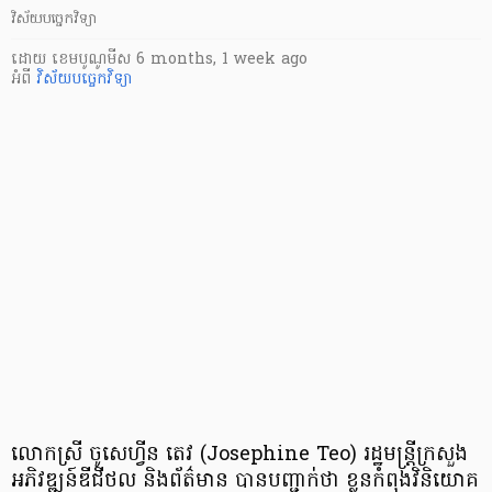
វិស័យបច្ចេកវិទ្យា
ដោយ
​ ខេមបូណូមីស
6 months, 1 week ago
អំពី
វិស័យបច្ចេកវិទ្យា
លោកស្រី ចូសេហ្វីន តេវ (Josephine Teo) រដ្ឋមន្ត្រីក្រសួង
អភិវឌ្ឍន៍ឌីជីថល និងព័ត៌មាន បានបញ្ជាក់ថា ខ្លួនកំពុងវិនិយោគ