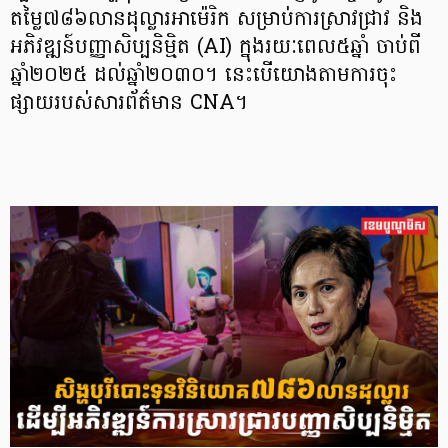
តម្លៃ៧៨៦លានដុល្លារអាម៉េរិក សម្រាប់ការស្រាវជ្រាវ និង
អភិវឌ្ឍន៍បញ្ញាសិប្បនិម្មិត (AI) ក្នុងរយៈពេល៥ឆ្នាំ ចាប់ពី
ឆ្នាំ២០២៥ ដល់ឆ្នាំ២០៣០។ នេះបើយោងតាមការចុះ
ផ្សាយរបស់សារព័ត៌មាន CNA។