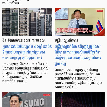
បានបរាជ័យក្…
ចិន ​ទិញអចលនទ្រព្យ​​ក្រៅប្រទេស​
មន្ត្រីក្រសួងព័ត៌មាន
អ្នកមានលុយវ័យក្រោម ៤០ឆ្នាំនៅចិន
មន្ត្រីក្រសួងព័ត៌មានជំរុញឱ្យអ្នកសារ
ទិញអចលនទ្រព្យនៅក្រៅប្រទេស
ព័ត៌មានគោរពក្រមសីលធម៌វិជ្ជាជីវៈ
តាមអនឡាញ ដូចទិញខោអាវ
ដើម្បីទទួលបានជំនឿទុកចិត្ត និងការ
ផ្តល់តម្លៃ
អចលនទ្រព្យ ពិសេសអាផាតមិន នៅ
បណ្ដាប្រទេសមួយចំនួននៅតំបន់អាស៊ី
ឯកឧត្តម ទេព អស្នារិទ្ធ អ្នកនាំពាក្យ
អាគ្នេយ៍ ហាក់កំពុងត្រូវប៉ាន់ តាមរយៈ
ក្រសួងព័ត៌មានបានគូសបញ្ជាក់ថា ការ
ការទិញតាមអនឡាញ ពីអតិថិជន
ផ្សព្វផ្សាយព័ត៌មានដោយបង្ហាញរូប
ជនជាតិចិន ខណៈ…
ភាពសោកនាដកម្មផ្សេងៗ ឬប្រភេទរូប
ភាពផ្សេងទៀត …