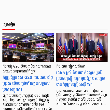
ផ្សេងទៀត
កិច្ចប្រជុំ G20 បិទបញ្ចប់ដោយគ្មានបាន
កិច្ចព្រមព្រៀងសន្តិភាព
សម្រេចលទ្ធផលជាដុំគំភួន!
លោក ត្រាំ គំរាមដាក់ទណ្ឌកម្មលើ
កិច្ចប្រជុំប្រទេស G20 រយៈពេល២ថ្ងៃ
ប្រទេសរុស្ស៊ី រហូតអ៊ុយក្រែន សម្រេច
ត្រូវបានបិទបញ្ចប់ទាំងគ្មានលទ្ធផល
បានកិច្ចព្រមព្រៀងសន្តិភាព
ប្រកាសផ្លូវការ
ប្រធានាធិបតីអាម៉េរិក លោក ដូណាល់
ត្រាំ បានបង្ហាញពីផែនការនៃការដាក់ទណ្ឌ
ក្រោយបិទបញ្ចប់កិច្ចប្រជុំ G20 នាចុង
កម្មទ្រង់ទ្រាយធំទៅលើប្រទេសរុស្ស៊ី
សប្ដាហ៍មុននេះ ក្រុមរដ្ឋមន្ត្រីហិរញ្ញវត្ថុ
តាមរយៈវិធានការពន្ធ និងការទប់ស្កាត…
និងធនាគារកណ្តាលមកពីប្រទេស
ឧស្សាហកម្មជឿនលឿនទាំង២០ នៅតែ