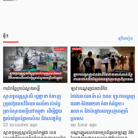
ថ្មីៗ
ច្រើនទៀត
ការកែច្នៃគ្រាប់ស្វាយចន្ទី
ឡាវបណ្តេញជនជាតិថៃ
ស្ថានទូតអូស្ត្រាលី ប្តេជ្ញាទាក់ទាញ
ថៃរងភាពអាម៉ាស់ ខណៈឡាវបណ្តេញ
ក្រុមហ៊ុនមក​វិនិយោគលើការកែច្នៃ
ជនជាតិថៃ៣២នាក់ពាក់ព័ន្ធការ
គ្រាប់ស្វាយចន្ទីនៅកម្ពុជា ដើម្បីជួយ
ឆបោក និងល្បែងអនឡាញចេញពី
ផ្តល់តម្លៃបន្ថែមកសិករ និងសេដ្ឋកិច្ច
ប្រទេស
22 minutes ago
an hour ago
ស្ថានទូតអូស្ត្រាលីប្រចាំកម្ពុជា បាន
បណ្តាញឆបោកតាមប្រព័ន្ធអនឡាញ និង