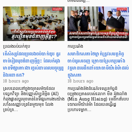
ថាមពលអគ្គ…
ប្រលងចប់បាក់ឌុប
ការប្រឆាំង
តើសិស្សដែលប្រលងចប់បាក់ឌុប គួរ
សមាជិកសភាថៃម្នាក់ត្រូវសមត្ថកិច្ច
ចាប់រៀនមុខជំនាញអ្វីខ្លះ ដែលកំពុង
ចាប់អូសចេញ ក្រោយស្រែកប្រឆាំង
មានទីផ្សារការងារខ្ពស់នាពេលបច្ចុប្បន្ន
វត្តមានមេដឹកនាំយោធាមីយ៉ាន់ម៉ាដល់
និងអនាគត?
ក្នុងសភា
18 hours ago
18 hours ago
ស្របពេលនៅក្នុងយុគសម័យដែល
ការប្រឆាំងនឹងដំណើរទស្សនកិច្ចដ៏
បច្ចេកវិទ្យា និងបញ្ញាសិប្បនិម្មិត (AI)
ចម្រូងចម្រាសរបស់លោក មីន អ៊ុងលាំង
កំពុងផ្លាស់ប្តូរមុខមាត់នៃទីផ្សារការងារយ៉ាង
(Min Aung Hlaing) មេដឹកនាំរបប
រហ័សសញ្ញាបត្រតែមួយមុខ លែង
យោធាមីយ៉ាន់ម៉ា ដែលបានធ្វើរដ្ឋ
គ្រប់គ្រ…
ប្រហារទម្លាក…