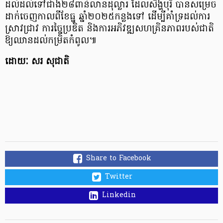
ដល់ដល់ទៅជាង២៨ពាន់លានដុល្លារ ដែលសិង្ហបុរី បានសម្រេច
ដាក់ចេញកាលពីខែធ្នូ ឆ្នាំ២០២៥កន្លងទៅ ដើម្បីគាំទ្រដល់ការ
ស្រាវជ្រាវ ការច្នៃប្រឌិត និងការអភិវឌ្ឍសហគ្រិនភាពរបស់ជាតិ
ឱ្យឈានដល់កម្រិតកំពូល៕
ដោយៈ សរ សុជាតិ
Share to Facebook
Twitter
Linkedin