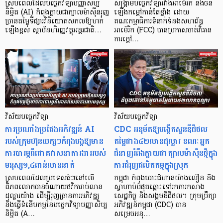
ស្របពេលដែលបច្ចេកវិទ្យាបញ្ញាសិប្ប
សង្រ្គាមបច្ចេកវិទ្យារវាងអាម៉េរិក និងចិន
និម្មិត (AI) កំពុងក្លាយជាក្បាលម៉ាស៊ីនរុញ
ឡើងកម្តៅកាន់តែខ្លាំង ដោយ
ច្រានតម្លៃទីផ្សារវិនិយោគសកលឱ្យហក់
គណៈកម្មាធិការទំនាក់ទំនងសហព័ន្ធ
ឡើងខ្ពស់ ស្ថាប័នហិរញ្ញវត្ថុអន្តរជាតិ…
អាម៉េរិក (FCC) បានប្រកាសចាត់វិធាន
ការក្តៅ…
វិស័យបច្ចេកវិទ្យា
វិស័យបច្ចេកវិទ្យា
ការប្រណាំងប្រជែងអភិវឌ្ឍន៍ AI
CDC អនុម័តឱ្យបង្កើតសួនឌីជីថល
របស់ក្រុមហ៊ុនយក្សៗកំពុងបង្កឱ្យមាន
តម្លៃជាង៤២លានដុល្លារ ខណៈអ្នក
ការបារម្ភពីជោគវាសនាការងាររបស់
ជំនាញរំពឹងក្លាយជាក្បាលម៉ាស៊ីនថ្មីក្នុង
មនុស្ស១,៤ពាន់លាននាក់
ការជំរុញផលិតកម្មក្នុងស្រុក
ស្របពេលដែលប្រទេសធំៗនៅលើ
កម្ពុជា កំពុងបោះជំហានយ៉ាងលឿន និង
ពិភពលោកបានចំណាយថវិការាប់លាន
ស្វាហាប់បំផុតឆ្ពោះទៅរកការកសាង
ដុល្លារយ៉ាង ដើម្បីរុញច្រានការអភិវឌ្ឍ
សេដ្ឋកិច្ច និងសង្គមឌីជីថល។ ក្រុមប្រឹក្សា
និងធ្វើទំនើបកម្មនៃបច្ចេកវិទ្យាបញ្ញាសិប្ប
អភិវឌ្ឍន៍កម្ពុជា (CDC) បាន
និម្មិត (A…
សម្រេចអនុ…