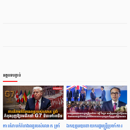
អត្ថបទបន្ទាប់
ការគំរាមកំហែងពន្ធរបស់លោក ត្រាំ
ឯកឧត្តមឧបនាយករដ្ឋមន្រ្តីប្រចាំការ