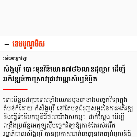
វិស័យបច្ចេកវិទ្យា
សិង្ហបុរី បោះទុនវិនិយោគ៧៨៦លានដុល្លារ ដើម្បី
អភិវឌ្ឍន៍ការស្រាវជ្រាវបញ្ញាសិប្បនិម្មិត
ទោះបីខ្លួនជាប្រទេសខ្លាំងឈានមុខគេខាងបច្ចេកវិទ្យាក្នុង
តំបន់ក៏ដោយ ក៏សិង្ហបុរី នៅតែបន្តជំរុញសម្ទុះនៃការអភិវឌ្ឍ
និងធ្វើទំនើបកម្មឌីជីថលយ៉ាងសកម្ម។ ជាក់ស្តែង ដើម្បី
ពង្រឹងប្រព័ន្ធអេកូឡូស៊ីបច្ចេកវិទ្យាឱ្យកាន់តែរស់រវើក
រដ្ឋាភិបាលសិង្ហបុរី បានប្រកាសដាក់ចេញនូវកញ្ចប់មូលនិធិ