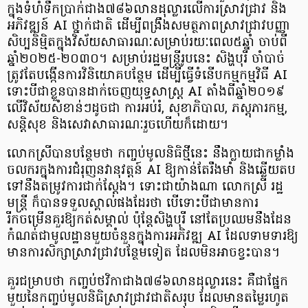
ក្នុងទំហំទឹកប្រាក់ជាង៧៨៦លានដុល្លារលើការស្រាវជ្រាវ និង
អភិវឌ្ឍន៍ AI ថ្នាក់ជាតិ ដើម្បីពង្រឹងសមត្ថភាពស្រាវជ្រាវបញ្ញា
សិប្បនិម្មិតក្នុងវិស័យសាធារណៈសម្រាប់រយៈពេល៥ឆ្នាំ ចាប់ពី
ឆ្នាំ២០២៥-២០៣០។ សម្រាប់រដ្ឋមន្ត្រីរូបនេះ សិង្ហបុរី ចាំបាច់
ត្រូវតែបង្កើនការវិនិយោគបន្ថែម ដើម្បីធ្វើទំនើបកម្មកម្មវិធី AI
ទោះបីជាខ្លួនបានដាក់ចេញយុទ្ធសាស្ត្រ AI តាំងពីឆ្នាំ២០១៩
លើវិស័យសំខាន់ៗដូចជា ការអប់រំ, សុខាភិបាល, ភស្តុភារកម្ម,
សន្តិសុខ និងសេវាសាធារណៈរួចហើយក៏ដោយ។
លោកស្រីបានបន្ថែមថា កញ្ចប់មូលនិធិថ្មីនេះ នឹងក្លាយជាកម្លាំង
ចលករក្នុងការជំរុញនវានុវត្តន៍ AI ឱ្យកាន់តែរឹងមាំ និងឆ្លើយតប
ទៅនឹងតម្រូវការជាក់ស្តែង។ ទោះជាយ៉ាងណា លោកស្រី រដ្ឋ
មន្ត្រី ក៏បានទទួលស្គាល់ផងដែរថា បើទោះបីជាមានការ
រីកចម្រើនគួរឱ្យកត់សម្គាល់ ប៉ុន្តែសិង្ហបុរី នៅតែប្រឈមនឹងដែន
កំណត់ជាមូលដ្ឋានមួយចំនួនក្នុងការអភិវឌ្ឍ AI ដែលទាមទារឱ្យ
មានការសិក្សាស្រាវជ្រាវបន្ថែមទៀត ដែលមិនអាចខ្វះបាន។
គួរជម្រាបថា កញ្ចប់ថវិកាជាង៧៨៦លានដុល្លារនេះ គឺជាផ្នែក
មួយនៃកញ្ចប់មូលនិធិស្រាវជ្រាវជាតិសរុប ដែលមានតម្លៃរហូត