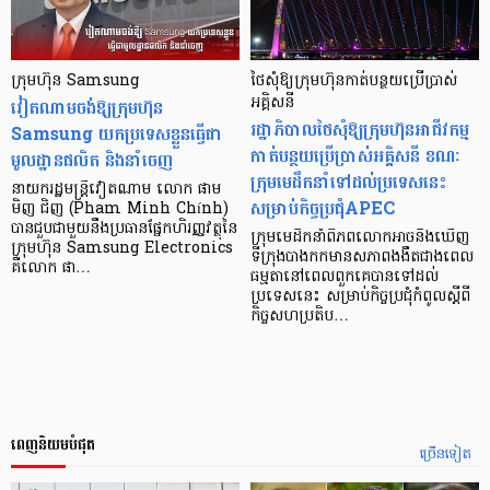
ក្រុមហ៊ុន Samsung
ថៃសុំឱ្យក្រុមហ៊ុនកាត់បន្ថយប្រើប្រាស់
វៀតណាមចង់ឱ្យក្រុមហ៊ុន
អគ្គិសនី
រដ្ឋាភិបាលថៃសុំឱ្យក្រុមហ៊ុនអាជីវកម្ម
Samsung យកប្រទេសខ្លួនធ្វើជា
កាត់បន្ថយប្រើប្រាស់អគ្គិសនី ខណៈ
មូលដ្ឋានផលិត និងនាំចេញ
ក្រុមមេដឹកនាំទៅដល់ប្រទេសនេះ
នាយករដ្ឋមន្ត្រីវៀតណាម លោក ផាម
សម្រាប់កិច្ចប្រជុំAPEC
មិញ ជិញ (Pham Minh Chính)
បានជួបជាមួយនឹងប្រធានផ្នែកហិរញ្ញវត្ថុនៃ
ក្រុមមេដឹកនាំពិភពលោកអាចនឹងឃើញ
ក្រុមហ៊ុន Samsung Electronics
ទីក្រុងបាងកកមានសភាពងងឹតជាងពេល
គឺលោក ផា…
ធម្មតានៅពេលពួកគេបានទៅដល់
ប្រទេសនេះ សម្រាប់កិច្ចប្រជុំកំពូលស្ដីពី
កិច្ចសហប្រតិប…
ពេញនិយមបំផុត
ច្រើនទៀត