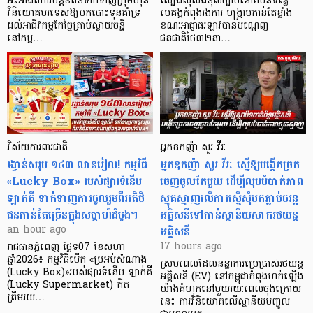
អះអាងពីការបន្តខិតខំទាក់ទាញក្រុមហ៊ុន
ល្បែងស៊ីសងខុសច្បាប់នៅតំបន់ទន្លេ
វិនិយោគបរទេសឱ្យមកបោះទុនគាំទ្រ
មេគង្គកំពុងរងការ បង្ក្រាប​កាន់តែខ្លាំង
ដល់អាជីវកម្មកែច្នៃគ្រាប់ស្វាយចន្ទី
ខណៈអាជ្ញាធរឡាវបានបណ្តេញ
នៅកម្ព…
ជនជាតិថៃ៣២នា…
វិស័យការពារជាតិ
អ្នកឧកញ៉ា សួរ វីរៈ
រង្វាន់សរុប ១៤៣ លានរៀល! កម្មវិធី
អ្នកឧកញ៉ា សួរ វីរៈ ស្នើឱ្យបង្កើតច្រក
«Lucky Box» របស់ផ្សារទំនើប
ចេញចូលតែមួយ ដើម្បីលុបបំបាត់ភាព
ឡាក់គី ទាក់ទាញការចូលរួមពីអតិថិ
ស្មុគស្មាញលើការស្នើសុំបតភ្ជាប់ចរន្ត
ជនកាន់តែច្រើនក្នុងសប្តាហ៍ដំបូង។
អគ្គិសនីទៅកាន់ស្ថានីយសាករថយន្ត
អគ្គិសនី
an hour ago
17 hours ago
រាជធានីភ្នំពេញ ថ្ងៃទី07 ខែសីហា
ឆ្នាំ2026៖ កម្មវិធីបើក «ប្រអប់សំណាង
ស្របពេលដែលនិន្នាការប្រើប្រាស់រថយន្ត
(Lucky Box)»របស់ផ្សារទំនើប ឡាក់គី
អគ្គិសនី (EV) នៅកម្ពុជាកំពុងហក់ឡើង
(Lucky Supermarket) គិត
យ៉ាងគំហុកនៅមួយរយៈពេលចុងក្រោយ
ត្រឹមរយ…
នេះ ការវិនិយោគលើស្ថានីយបញ្ចូល