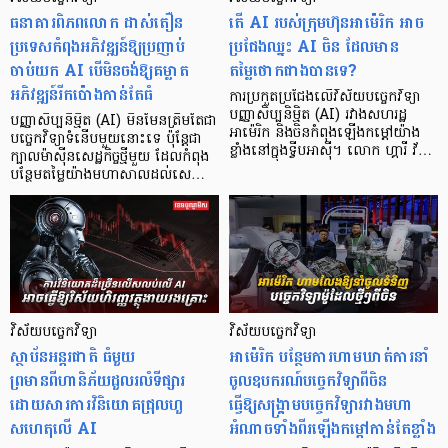
ធនាគារពិភពលោក ដាស់តឿន
តើ AI របស់ក្រុមហ៊ុនអាម៉េរិក អាច
ប្រទេសកំពុងអភិវឌ្ឍន៍ឱ្យប្រញាប់
ប្រជែងឈ្នះ AI ចិន ដែលមាន
ចាប់យក AI បើមិនចង់ឱ្យគម្លាត
តម្លៃថោកជាងបានទេ?
អភិវឌ្ឍន៍រីកប៉ោងកាន់តែធំ
ការប្រកួតប្រជែងលើវិស័យបច្ចេកវិទ្យា
បញ្ញាសិប្បនិម្មិត (AI) រវាងសហរដ្ឋ
បញ្ញាសិប្បនិម្មិត (AI) មិនមែនត្រឹមតែជា
អាម៉េរិក និងចិនកំពុងឡើងកម្ដៅយ៉ាង
បច្ចេកវិទ្យាទំនើបមួយនោះទេ ប៉ុន្តែជា
ខ្លាំងនៅក្នុងទ្វីបអាស៊ី។ លោក ហ្គារី វ័…
ក្បាលម៉ាស៊ីនសេដ្ឋកិច្ចថ្មីមួយ ដែលកំពុង
បន្ថែមតម្លៃយ៉ាងមហាសាលដល់សេ…
វិស័យបច្ចេកវិទ្យា
វិស័យបច្ចេកវិទ្យា
ស្ថាប័នអន្តរជាតិ ធំមួយ
អាម៉េរិក បន្ថែមការហាមឃាត់ការនាំ
ព្រមានពីហានិភ័យដួលរលំទីផ្សារ
ចូលឧបករណ៍បច្ចេកវិទ្យាពីចិន
ដោយសារការវិនិយោគជ្រុលហួ
ធ្វើឱ្យសង្គ្រាមបច្ចេកវិទ្យារវាងមហា
សហេតុលើ AI
អំណាចទាំងពីរឡើងកម្តៅកាន់តែខ្លាំង