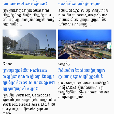
ធ្ងន់ធ្ងរ​ឈាន​ទៅ​រក​ការ​ក្ស័យធន?
របស់ខ្ញុំកើតចេញពីជ្រូក១ក្បាល
ក្រុម​អ្នក​ជំនាញ​នៅ​ក្នុង​វិស័យ​ធនាគារ
និយាយ​ពី​ឈ្មោះ លី ហួរ មាន​ប្រជាជន​
ហិរញ្ញវត្ថុ​និង​ប្រតិបត្តិករ​ហិរញ្ញ​វត្ថុ បាន​​
ភាគ​ច្រើន ប្រាកដ​ជា​ស្គាល់​ច្បាស់​ណាស់
លើក​ឡើង​ប្រហាក់​ប្រហែល​គ្នា​ថា ការ​ធ្វើ​
តាមរយៈ លីហួរ ដូរ​លុយ ប្តូរ​បា្រក់ និង​
អន្តរាគមន៍​ព…
លក់​មាស នៅ​ផ្សារ​អូរ​ឫ…
None
សេដ្ឋកិច្ច​
ក្រុមហ៊ុនផ្សារទំនើប Parkson
វិស័យ​សំខាន់ៗ​៤​ដែល​ធ្វើ​ឲ្យ​កម្ពុជា​
ចាញ់ក្ដីនៅតុលាការភ្នំពេញ និងតម្រូវ
ក្លាយ​ជា​កូន​ខ្លា​សេដ្ឋកិច្ច​ក្នុង​តំបន់
ឲ្យបង់ប្រាក់ជាង១៤៤ លានដុល្លារទៅ
ប្រទេស​កម្ពុជា​ត្រូវ​បាន​ធនាគារ​អភិវឌ្ឍន៍​
ឲ្យក្រុមហ៊ុនម្ចាស់ គម្រោង
អាស៊ី (ADB) ឲ្យ​រហ័ស​នាមថា «ខ្លា​
សេដ្ឋកិច្ច​ថ្មី​នៃ​អាស៊ី» ដោយសារ​ប្រទេស​
ក្រុមហ៊ុន Parkson Cambodia
អាស៊ី​អាគ្នេយ៍​មួយ​ន…
ស្ថិតនៅក្រោមការគ្រប់គ្រងរបស់ក្រុមហ៊ុន
Parkson Retail Asia Ltd ដែល
បានចុះបញ្ចីផ្សារហ៊ុននៅសិង្ហបុរីនោះ
បានចា…