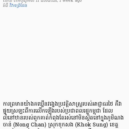
ដោយ
​ ខេមបូណូមីស
11 months, 1 week ago
អំពី
វិវាទព្រំដែន
ការព្រមានយ៉ាងគឃ្លើនវង្វេងប្រវត្តិសាស្ត្ររបស់អាជ្ញាធរថៃ គឺវា
ផ្ទុយស្រឡះពីការលើកឡើងរបស់ប្រជាពលរដ្ឋកម្ពុជា ដែល
លំនៅឋានរបស់ពួកគាត់កំពុងតែរស់នៅមិនស្ថិតនៅក្នុងភូមិណង
ចាន់ (Nong Chan) ស្រុកខុក​សង (Khok Sung) ខេត្ត