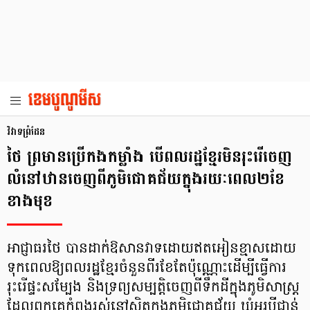
វិវាទព្រំដែន
ថៃ ព្រមានប្រើកងកម្លាំង បើពលរដ្ឋខ្មែរមិនរុះរើចេញ
លំនៅឋានចេញពីភូមិជោគជ័យក្នុងរយៈពេល២ខែ
ខាងមុខ
អាជ្ញាធរថៃ បានដាក់ឱសានវាទដោយឥតអៀនខ្មាសដោយ
ទុកពេលឱ្យពលរដ្ឋខ្មែរចំនួនពីរខែតែប៉ុណ្ណោះដើម្បីធ្វើការ
រុះរើផ្ទះសម្បែង និងទ្រព្យសម្បត្តិចេញពីទឹកដីក្នុងភូមិសាស្ត្រ
ដែលពួកគេកំពុងរស់នៅស្ថិតក្នុងភូមិជោគជ័យ ឃុំអរបីជាន់