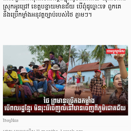
ស្រុកអូរជ្រៅ ខេត្តបន្ទាយមានជ័យ បើពុំដូច្នោះទេ ពួកគេ
នឹងប្រើកម្លាំងអនុវត្តច្បាប់របស់ថៃ ភ្លាមៗ។
វិវាទព្រំដែន