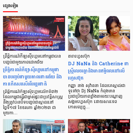
ផ្សេងទៀត
ព្រឹត្តិការណ៍កីឡាស៊ីហ្គេមនៅកម្ពុជាបាន
តារា​ហ្វេសប៊ុក
បញ្ចប់ជាមួយភាពជោគជ័យ
DJ NaNa និង Catherine ជា​
ព្រឹត្តិការណ៍កីឡាស៊ីហ្គេមនៅកម្ពុជា
ស្រ្តី​​លេច​ធ្លោ​និង​មាន​ឥទ្ធិពល​នៅ​លើ​​
បានបញ្ចប់ជាមួយភាពជោគជ័យ និង
ហ្វេសប៊ុក
ការកើតសរសើរពីអន្តរជាតិ
កញ្ញា នាង សុវ៉ាតនា ដែល​គេ​ស្គាល់​ជា​
ទូទៅ​ថា Dj NaNa កំពុង​មាន​
ព្រឹត្តិការណ៍កីឡាស៊ីហ្គេមលើកទី៣២
ប្រជាប្រិយភាព​ខ្លាំង​តាមរយៈ​បណ្តាញ​
ដែលកម្ពុជាធ្វើជាម្ចាស់ផ្ទះជាប្រវត្តិសាស្ត្រ
សង្គម​ហ្វេសប៊ុក ដោយសារ​ទេព
នឹងត្រូវបានបិទបញ្ចប់ជាស្ថាពរនៅ
កោសល្យ​ក្នុ…
ថ្ងៃទី១៧ ខែឧសភា ឆ្នាំ២០២៣ ជា
មួយកា…