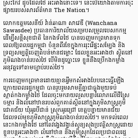
ស្រះកែវ ដូចដែល​ថៃ អះអាងនោះទេ។ នេះបើយោងតាមការចុះ
ផ្សាយរបស់សារព័ត៌មាន The Nation។
លោកឧត្តមសេនីយ៍ វ៉ាន់ឆាណា សាវេឌី (Wanchana
Sawasdee) ប្រធានការិយាល័យសម្របសម្រួលបេសកកម្ម
ដើម្បីសន្តិសុខជាតិ នៃកងទ័ពថៃ បានចេញមកព្រមានទុក
ពេលឱ្យពលរដ្ឋកម្ពុជា ចំនួនពីរខែក្នុងការរុះរើផ្ទះសម្បែង និង
ទ្រព្យសម្បត្តិចេញតំបន់មានជម្លោះ ដែលខ្លួនអះអាងថា ស្ថិតនៅ
ភូមិណងចាន់របស់ថៃ បើមិនដូច្នោះទេ ខ្លួននឹងប្រើកងកម្លាំង
អនុវត្តទៅតាមច្បាប់របស់ថៃ។
ការចេញមកព្រមានដោយគ្មានអ្វីមកសំអាងបែបនេះធ្វើឡើង
ក្រោយពលរដ្ឋកម្ពុជា បានរួបរួមសាមគ្គីគ្នាជាធ្លុងមួយទប់
ស្កាត់កងកម្លាំងថៃ ដែលចុះមករាយលួសបន្លារំលោភលើដីស្រែ
ចម្ការ និងលំនៅឋានរបស់ពួកគាត់ស្ថិតនៅក្នុងភូមិសាស្រ្តភូមិ
ជោគជ័យ ឃុំអូរបីជាន់ ស្រុកអូរជ្រៅ ខេត្តបន្ទាយមានជ័យ
ដែលទល់មុខភូមិសាស្ត្រភូមិណងចាន់របស់ថៃ។ មកទល់ពេល
នេះកងកម្លាំងថៃ នៅតែវង្វេងវង្វាន់សូន្យសុងប្រវត្តិសាស្ត្រដោយ
ខ្លួនបន្តអះអាងថា លំនៅឋាន និងភូមិស្រុកដែលប្រជាពលរដ្ឋ