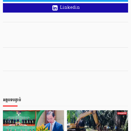
Linkedin
អត្ថបទបន្ទាប់