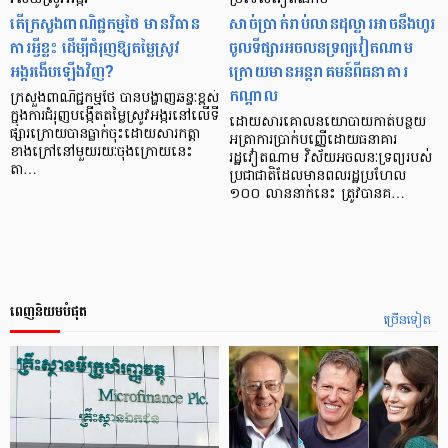
តើក្រសួងពាណិជ្ជកម្មថៃ មានវិធាន
សាច់ប្រាក់រាប់លានដុល្លារអាចនឹងហូរ
ការអ្វីខ្លះ ដើម្បីជំរុញឱ្យតម្លៃស្រូវ
ចូលទីផ្សារអចលនទ្រព្យវៀតណាម
អង្ករងើបឡើងវិញ?
ក្រោយមានអន្តរាគមន៍ពីធនាគារ
កណ្តាល
ក្រសួងពាណិជ្ជកម្មថៃ បានបង្ហាញឆន្ទៈខ្ពស់
ក្នុងការជំរុញបង្កើតតម្លៃស្រូវអង្ករនៅលើទី
ដោយសារគោលនយោបាយកាត់បន្ថយ
ផ្សារក្រោយបានធ្លាក់ចុះដោយសារកត្តា
អត្រាការប្រាក់បញ្ញើដោយធនាគារ
ខាងក្រៅនៅមួយរយៈចុងក្រោយនេះ
រដ្ឋវៀតណាម វិស័យអចលនៈទ្រព្យរបស់
តា…
ប្រជាជាតិដែលមានពលរដ្ឋប្រហែល
១០០ លាននាក់នេះ ត្រូវបានគ…
ពេញនិយមបំផុត
ច្រើនទៀត