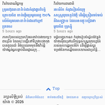
វិស័យពាណិជ្ជកម្ម
វិស័យការពារជាតិ
ក្រុមហ៊ុនធានារ៉ាប់រងកំពុងជួបវិបត្តិ
អាម៉េរិក កំពុងរៀបចំយុទ្ធ
ក្រោយចិន ចាប់ផ្តើមប្រមូលពន្ធ ២០%
សាស្ត្រនុយក្លេអ៊ែថ្មី ដើម្បីត្រៀមទប់ទល់
លើចំណូលធានារ៉ាប់រងនៅក្រៅ
នឹងសង្គ្រាម ដែលអាចផ្ទុះឡើងជា
ប្រទេស
មួយចិន ឬរុស្ស៊ី
5 hours ago
5 hours ago
ភាគហ៊ុនរបស់ក្រុមហ៊ុនធានារ៉ាប់រងយក្សៗ
មន្ទីរបញ្ចកោណ កំពុងរៀបចំធ្វើបដិវត្តន៍
ជាច្រើន ដែលចុះបញ្ជីនៅទីក្រុងហុងកុង
យ៉ាងស៊ីជម្រៅលើយុទ្ធសាស្ត្រនុយក្លេអ៊ែ
បានដួលរលំ និងប្រឈមមុខនឹងវិបត្តិ
របស់សហរដ្ឋអាម៉េរិក ដើម្បីផ្លាស់ប្តូរ
យ៉ាងធ្ងន់ធ្ងរបន្ទាប់ពីអាជ្ញាធរក្រុ…
ទម្រង់នៃការឆ្លើយតបយោធាជាប្រវត្តិ…
Top
រក្សាសិទ្ធិគ្រប់
អំពីគេហទំព័រនេះ
ទាក់ទងយើងខ្ញំ
ឯកជនភាព
លក្ខខណ្ឌ​ប្រើ​ប្រាស់
យ៉ាង © 2026