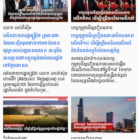
លោក អាប់ភីស៊ីត
បក្សកុម្មុយនីស្តវៀតណាម
អតីតនាយករដ្ឋមន្ត្រីថៃ​​​ ព្រមានថា
បក្សកុម្មុយនីស្តវៀតណាមបើកសមាជ
ផែនការខ្ចីលុយជាង១២ពាន់លាន
លើកទី១៤ ដើម្បីជ្រើសរើសមេដឹកនាំ
ដុល្លាររបស់រដ្ឋបាល​លោក អានុទីន
និងកំណត់ចក្ខុវិស័យសេដ្ឋកិច្ច
អាចក្លាយជាបន្ទុកធ្ងន់ដល់ពលរដ្ឋថៃ
សមាជលើកទី១៤របស់បក្ស
ទៅថ្ងៃអនាគត​
កុម្មុយនីស្តវៀតណាមបានចាប់ផ្តើម
ដំណើរការហើយនៅថ្ងៃទី១៩ ខែមករា
អតីតនាយករដ្ឋមន្ត្រីថៃ លោក អាប់ភីស៊ីត
ដោយមានការចូលរួមពីមន្ត្រីជាន់ខ្ពស់
វេចាជីវ៉ា (Abhisit Vejjajiva) បាន​
ដែលសុទ្ធសឹងជាក្បាលម៉ាស…
ព្រមានធ្ងន់ៗ​ថា ផែនការខ្ចីប្រាក់របស់
រដ្ឋាភិបាលថៃ ក្នុងទំហំរហូត…
វិស័យស្រូវអង្ករ
ប្រទេសវៀតណាម