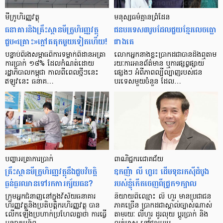
មីក្រូ​ហិរញ្ញវត្ថុ
មនុស្ស​ធម៌​គ្មាន​ព្រំដែន
ធនាគារ​និង​គ្រឹះស្ថាន​មីក្រូ​ហិរញ្ញវត្ថុ​
ជន​បរទេស​៣​រូប​ដែល​ជួយ​ខ្មែរ​លេច​ធ្លោ​
ជួប«គ្រោះ»ក្តៅ​គគុក​មួយ​ទៀត​ហើយ!
ជាង​គេ
បន្ទាប់​ពី​រង​សម្ពាធ​​ពី​ការ​ទម្លាក់​ពិដាន​អត្រា​
លោកអ្នក​នាង​ខ្លះ​ប្រាកដ​ជា​បាន​​ដឹង​ឮ​តាម​
ការ​ប្រាក់ ១៨​% ដែល​កំណត់​ដោយ​
រយៈ​ការ​អាន​ព័ត៌មាន ឬ​ការ​ផ្សព្វផ្សាយ​
រដ្ឋាភិបាល​កម្ពុជា កាល​ពី​ពេល​ថ្មីៗ​នេះ
ផ្សេងៗ អំពី​ភាព​ល្បីល្បាញ​របស់​ជន​
ឥឡូវ​នេះ ធនាគ…
បរទេស​មួយ​ចំនួន ដែល…
បញ្ហា​អត្រា​ការប្រាក់
ពាណិជ្ជករជោគជ័យ
គ្រឹះស្ថាន​មីក្រូ​ហិរញ្ញវត្ថុ​នឹង​ជួប​វិបត្តិ​
ឧកញ៉ា លី ហួរ៖ ដើមទុនរកស៊ីដំបូង
ធ្ងន់ធ្ងរ​ឈាន​ទៅ​រក​ការ​ក្ស័យធន?
របស់ខ្ញុំកើតចេញពីជ្រូក១ក្បាល
ក្រុម​អ្នក​ជំនាញ​នៅ​ក្នុង​វិស័យ​ធនាគារ
និយាយ​ពី​ឈ្មោះ លី ហួរ មាន​ប្រជាជន​
ហិរញ្ញវត្ថុ​និង​ប្រតិបត្តិករ​ហិរញ្ញ​វត្ថុ បាន​​
ភាគ​ច្រើន ប្រាកដ​ជា​ស្គាល់​ច្បាស់​ណាស់
លើក​ឡើង​ប្រហាក់​ប្រហែល​គ្នា​ថា ការ​ធ្វើ​
តាមរយៈ លីហួរ ដូរ​លុយ ប្តូរ​បា្រក់ និង​