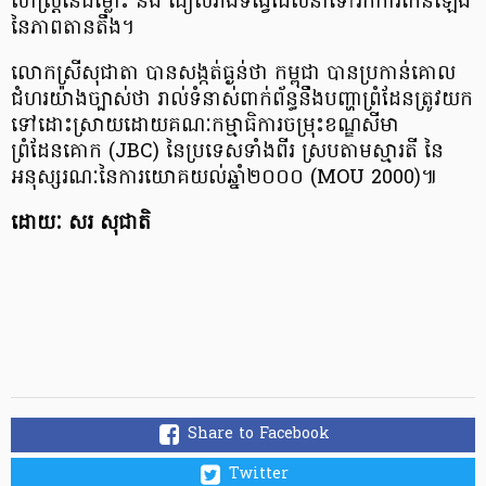
សាស្ត្រនៃជម្លោះ និង ជៀសវាងទង្វើដែលនាំទៅរកការកើនឡើង
នៃភាពតានតឹង។
លោកស្រីសុជាតា បានសង្កត់ធ្ងន់ថា កម្ពុជា បានប្រកាន់គោល
ជំហរយ៉ាងច្បាស់ថា រាល់ទំនាស់ពាក់ព័ន្ធនឹងបញ្ហាព្រំដែនត្រូវយក
ទៅដោះស្រាយដោយគណៈកម្មាធិការចម្រុះខណ្ឌសីមា
ព្រំដែនគោក (JBC) នៃប្រទេសទាំងពីរ ស្របតាមស្មារតី នៃ
អនុស្សរណៈនៃការយោគយល់ឆ្នាំ២០០០ (MOU 2000)៕
ដោយៈ សរ សុជាតិ
Share to Facebook
Twitter