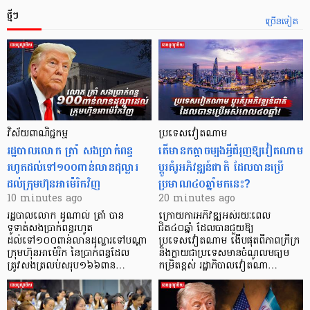
ថ្មីៗ
ច្រើនទៀត
វិស័យ​ពាណិជ្ជកម្ម
ប្រទេសវៀតណាម
រដ្ឋបាលលោក ត្រាំ សងប្រាក់ពន្ធ
តើមានកត្តាចម្បងអ្វីជំរុញឱ្យវៀតណាម
រហូតដល់ទៅ១០០ពាន់លានដុល្លារ
ប្តូរគំរូអភិវឌ្ឍន៍ជាតិ ដែលបានប្រើ
ដល់ក្រុមហ៊ុនអាម៉េរិកវិញ
ប្រមាណ៤០ឆ្នាំមកនេះ?
10 minutes ago
20 minutes ago
រដ្ឋបាលលោក ដូណាល់ ត្រាំ បាន​
ក្រោយការអភិវឌ្ឍអស់រយៈពេល
ទូទាត់សងប្រាក់ពន្ធរហូត
ជិត៤០ឆ្នាំ ដែលបានជួយឱ្យ​
ដល់ទៅ១០០ពាន់លានដុល្លារទៅបណ្ដា
ប្រទេសវៀតណាម ងើប​ផុតពីភាពក្រីក្រ
ក្រុមហ៊ុនអាម៉េរិក នៃប្រាក់ពន្ធដែល
និងក្លាយជាប្រទេសមានចំណូលមធ្យម
ត្រូវសងត្រលប់សរុប១៦៦ពាន…
កម្រិតខ្ពស់ រដ្ឋាភិបាលវៀតណា…