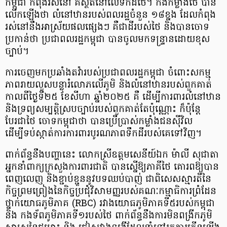
កម្ពុជា កំពុងរស់នៅ គឺស្ថិតនៅលើទឹកដីថៃ។ កងកម្លាំងថៃ បាន
លើកឡើងថា លំនៅឋានរបស់ពលរដ្ឋចំនួន ១៨ខ្នង ដែលកំពុង
រស់នៅនឹងអាស្រ័យផលផ្សេងៗ គឺជាដីរបស់ថៃ និងបានចោទ
ប្រកាន់ថា ប្រជាពលរដ្ឋកម្ពុជា បានចូលមកទន្រ្ទានដោយខុស
ច្បាប់​។
ការចេញមកប្រឆាំងតវ៉ារបស់ប្រជាពលរដ្ឋកម្ពុជា ចំពោះសកម្ម
ភាពរាយលួសបន្លារំលោភលើភូមិ និង​លំនៅឋានរបស់ពួកគាត់
កាលពីថ្ងៃទី២៥ ខែសីហា ឆ្នាំ២០២៥ គឺ ដើម្បីការពារលំនៅឋាន
និងទ្រព្យសម្បត្តិស្របច្បាប់របស់ពួកគាត់តែប៉ុណ្ណោះ ក៏ប៉ុន្តែ
បែរជាថៃ ចោទកម្ពុជាថា បានប្រើប្រាស់កម្លាំងជនស៊ីវិល
ដើម្បីទប់ស្កាត់ការការពារបូរណភាពទឹកដីរបស់គេទៅវិញ។
ពាក់ព័ន្ធនឹងបញ្ហានេះ លោកស្រីឧត្តមសេនីយ៍ឯក ម៉ាលី សុជាតា
អ្នកនាំពាក្យក្រសួងការពារជាតិ បានស្នើឱ្យភាគីថៃ គោរពឱ្យបាន
ពេញលេញ និងខ្ជាប់ខ្ជួននូវបទឈប់បាញ់ ជាពិសេសស្មារតីនៃ
កិច្ចព្រមព្រៀងនៃកិច្ចប្រជុំវិសាមញ្ញរបស់គណៈកម្មាធិការព្រំដែន
ថ្នាក់យោធភូមិភាគ (RBC) រវាងយោធភូមិភាគទី៥របស់កម្ពុជា
និង កងទ័ពភូមិភាគទី១របស់ថៃ ពាក់ព័ន្ធនឹងការមិនពង្រីកភូមិ