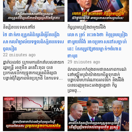
និស្សិតបរទេសនៅថៃ
កិច្ចព្រមព្រៀងជាមួយអ៊ីរ៉ង់
ថៃ ដាក់ការត្រួតពិនិត្យ​ដើម្បីរឹតបន្ដឹង
លោក ត្រាំ អះអាងថា កិច្ចព្រមព្រៀង
សាកលវិទ្យាល័យទទួលនិស្សិតបរទេស
ជាមួយអ៊ីរ៉ង់ អាចប្រកាសនៅសប្តាហ៍
ចូលរៀន
នេះ តែតម្រូវឱ្យថយម្នាក់១ជំហាន
ជាមុន
22 minutes ago
29 minutes ago
ដ្ឋាភិបាលថៃ ក្រោមការដឹកនាំរបស់នាយក
រដ្ឋមន្ត្រី អានុទីន ឆានវីរៈគុល បាន
ពិភពលោកកំពុងតាមដានសភាពការណ៍
ប្រកាសបើកយុទ្ធនាការត្រួតពិនិត្យជា
នៅមជ្ឈិមបូព៌ាយ៉ាងយកចិត្តទុកដាក់
បន្ទាន់ជុំវិញភាពមិនប្រក្រតី នៃការទទ…
បន្ទាប់ពីមហាអំណាចអាម៉េរិក និងអ៊ីរ៉ង់
បានចេញមុខអះអាងដូចគ្នាថា កិច្ច
ព្រមព្…