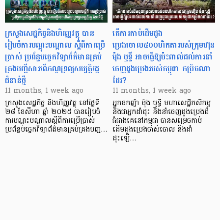
ក្រសួងសេដ្ឋកិច្ចនិងហិរញ្ញវត្ថុ បាន
តើការកាប់ដើមដូង
រៀបចំការបណ្តុះបណ្តាល ស្តីពីការប្រើ
ប្រេងចោល៥០០ហិកតារបស់ក្រុមហ៊ុន
ប្រាស់ ប្រព័ន្ធបច្ចេកវិទ្យាព័ត៌មានគ្រប់
ម៉ុង ឬទ្ធី អាចធ្វើឱ្យប៉ះពាល់ដល់ការនាំ
គ្រងបញ្ជីសារពើភណ្ឌទ្រព្យសម្បត្តិរដ្ឋ
ចេញដូងប្រេងរបស់កម្ពុជា កម្រិតណា
ជំនាន់ថ្មី
ដែរ?
11 months, 1 week ago
11 months, 1 week ago
ក្រសួងសេដ្ឋកិច្ច និងហិញ្ញវត្ថុ នៅថ្ងៃទី
អ្នកឧកញ៉ា ម៉ុង ឫទ្ធី មហាសេដ្ឋីកសិកម្ម
២៨ ខែសីហា ឆ្នាំ ២០២៥ បានរៀបចំ
និងជាអ្នកដាំដុះ និងនាំចេញដូងប្រេងដ៏
ការបណ្ដុះបណ្ដាលស្ដីពីការប្រើប្រាស់
ធំជាងគេនៅកម្ពុជា បានសម្រេចកាប់
ប្រព័ន្ធបច្ចេកវិទ្យាព័ត៌មានគ្រប់គ្រងបញ្ជ…
ដើមដូងប្រេងចាស់ចោល និងដាំ
ដុះឡើ…