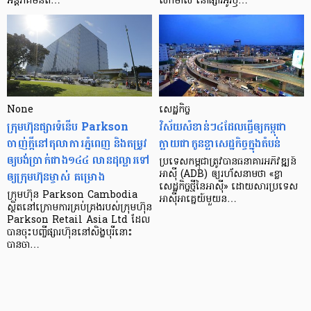
អន្តរាគមន៍​ព…
លក់​មាស នៅ​ផ្សារ​អូរ​ឫ…
None
សេដ្ឋកិច្ច​
ក្រុមហ៊ុនផ្សារទំនើប Parkson
វិស័យ​សំខាន់ៗ​៤​ដែល​ធ្វើ​ឲ្យ​កម្ពុជា​
ចាញ់ក្ដីនៅតុលាការភ្នំពេញ និងតម្រូវ
ក្លាយ​ជា​កូន​ខ្លា​សេដ្ឋកិច្ច​ក្នុង​តំបន់
ឲ្យបង់ប្រាក់ជាង១៤៤ លានដុល្លារទៅ
ប្រទេស​កម្ពុជា​ត្រូវ​បាន​ធនាគារ​អភិវឌ្ឍន៍​
ឲ្យក្រុមហ៊ុនម្ចាស់ គម្រោង
អាស៊ី (ADB) ឲ្យ​រហ័ស​នាមថា «ខ្លា​
សេដ្ឋកិច្ច​ថ្មី​នៃ​អាស៊ី» ដោយសារ​ប្រទេស​
ក្រុមហ៊ុន Parkson Cambodia
អាស៊ី​អាគ្នេយ៍​មួយ​ន…
ស្ថិតនៅក្រោមការគ្រប់គ្រងរបស់ក្រុមហ៊ុន
Parkson Retail Asia Ltd ដែល
បានចុះបញ្ចីផ្សារហ៊ុននៅសិង្ហបុរីនោះ
បានចា…