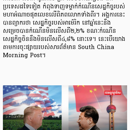
ប្រទេសដទៃទៀត កំពុងទាញទម្លាក់កំណើនសេដ្ឋកិច្ចរបស់
មហាអំណាចផុតលេខលើពិភពលោកទាំងពីរ។ អង្គការនេះ
បានព្យាករថា សេដ្ឋកិច្ចរបស់អាម៉េរិក នៅឆ្នាំនេះនឹង
សម្រេចបានកំណើនមិនលើសពី២,២% ខណៈកំណើន
សេដ្ឋកិច្ចចិននឹងមិនលើសពី៤,៨% នោះទេ។ នេះបើយោង
តាមការចុះផ្សាយរបស់សារព័ត៌មាន South China
Morning Post។