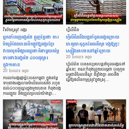
វិស័យស្រូវ អង្ករ
ហ្វីលីពីន
អ្នកនាំចេញអង្ករថៃ ត្អូញត្អែរថា ការ
ហ្វីលីពីននឹងបន្តនាំចូលអង្ករក្រោយ
បិទព្រំដែនបានបើកផ្លូវឱ្យអង្ករខ្មែរ
បារម្ភបាតុភូតអែលនីណូ បង្កឱ្យខ្វះ
វាយលុកទីផ្សារអន្តរជាតិជាមួយតម្លៃ
ស្បៀងអាហារនៅឆ្នាំក្រោយ
ទាបជាងអង្ករថៃ ៤០០ដុល្លារ
20 hours ago
ក្នុង១តោន
ហ្វីលីពីន បាន​សម្រេចបន្តនាំចូលអង្ករនៅ
ឆ្នាំនេះ ខណៈកំពុងព្រួយបារម្ភថា បាតុភូត
20 hours ago
ធម្មជាតិអែលនីណូ ដ៏ខ្លាំងក្លា​ អាចនឹង
ការលក់អង្ករផ្កាម្លិះរបស់កម្ពុជា ក្នុងតម្លៃ
ធ្វើឱ្យផលិតកម្មស្រូវក្នុងស្រុ…
ទាបជាងអង្ករហមម៉ាលិសរបស់ថៃ រហូត
ដល់៤០០ដុល្លារក្នុងមួយតោន កំពុងបង្ក
ការរញ្ជួយ និងជ្រួលច្របល់យ៉ាងខ្លា…