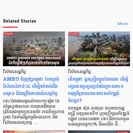
Related Stories
More
វិស័យសេដ្ឋកិច្ច
វិស័យសេដ្ឋកិច្ច
AMRO ជំរុញ​ឱ្យ​កម្ពុជា កែទម្រង់
តើកម្ពុជា គួរត្រៀមខ្លួនបែបណា ដើម្បី
វិស័យសំខាន់ៗ៤ ដើម្បីទប់ទល់នឹង
រក្សាភាពប្រកួតប្រជែងក្រោយចាក
សម្ពាធ និងពង្រឹងភាពធន់សេដ្ឋកិច្ច
ចេញពីប្រទេសមានការអភិវឌ្ឍន៍
តិចតួច?
ទោះបីជារងសម្ពាធពីការហក់ឡើង នៃ
តម្លៃប្រេងសកល ភាពតានតឹងតាម
ឯកឧត្តម ស៊ុន ចាន់ថុល ឧបនាយករដ្ឋ
ព្រំដែនជាមួយប្រទេសថៃ ភាព​មិនប្រាកដ
មន្ត្រី អនុប្រធានទី១ ក្រុមប្រឹក្សាអភិវឌ្ឍន៍
ប្រជា នៃពាណិជ្ជកម្មពិភពលោក និង
កម្ពុជា បានអះអាងថា ទោះបីជាការទទួល
វិស័យអចលនទ្រព្យ …
បានអត្រាពន្ធ១០% ពីអាម៉េរិក គឺ…