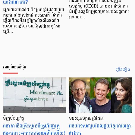
យ៉ាងណាដែរ?
ការសហប្រតិបតិ្តការ និងអភិវឌ្ឍន៍
សេដ្ឋកិច្ច (OECD) បានអះអាងថា ការ
ក្រោយយោធាថៃ បិទច្រកព្រំដែនជាមួយ
ដំឡើងពន្ធដ៏ចម្រូងចម្រាសរបស់រដ្ឋបាល
កម្ពុជា ទាំងស្រុងជាឯកតោភាគី និងការ
ប្រធានា…
ធ្វើពហិការមិនប្រើប្រាស់ផលិតផលថៃ
របស់ពលរដ្ឋខ្មែរ បានជំរុញឱ្យតម្រូវការ
ប្រើ…
ពេញនិយមបំផុត
ច្រើនទៀត
មីក្រូ​ហិរញ្ញវត្ថុ
មនុស្ស​ធម៌​គ្មាន​ព្រំដែន
ធនាគារ​និង​គ្រឹះស្ថាន​មីក្រូ​ហិរញ្ញវត្ថុ​
ជន​បរទេស​៣​រូប​ដែល​ជួយ​ខ្មែរ​លេច​ធ្លោ​
ជួប«គ្រោះ»ក្តៅ​គគុក​មួយ​ទៀត​ហើយ!
ជាង​គេ