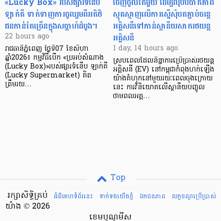
«Lucky Box» របស់ផ្សារទំនើប
ចេញចូលតែមួយ ដើម្បីលុបបំបាត់ភាព
ឡាក់គី ទាក់ទាញការចូលរួមពីអតិថិ
ស្មុគស្មាញលើការស្នើសុំបតភ្ជាប់ចរន្ត
ជនកាន់តែច្រើនក្នុងសប្តាហ៍ដំបូង។
អគ្គិសនីទៅកាន់ស្ថានីយសាករថយន្ត
អគ្គិសនី
22 hours ago
1 day, 14 hours ago
រាជធានីភ្នំពេញ ថ្ងៃទី07 ខែសីហា
ឆ្នាំ2026៖ កម្មវិធីបើក «ប្រអប់សំណាង
ស្របពេលដែលនិន្នាការប្រើប្រាស់រថយន្ត
(Lucky Box)»របស់ផ្សារទំនើប ឡាក់គី
អគ្គិសនី (EV) នៅកម្ពុជាកំពុងហក់ឡើង
(Lucky Supermarket) គិត
យ៉ាងគំហុកនៅមួយរយៈពេលចុងក្រោយ
ត្រឹមរយ…
នេះ ការវិនិយោគលើស្ថានីយបញ្ចូល
ថាមពលអគ្គ…
Top
រក្សាសិទ្ធិគ្រប់
អំពីគេហទំព័រនេះ
ទាក់ទងយើងខ្ញំ
ឯកជនភាព
លក្ខខណ្ឌ​ប្រើ​ប្រាស់
យ៉ាង © 2026
ខេមបូណូមីស