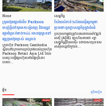
None
សេដ្ឋកិច្ច​
ក្រុមហ៊ុនផ្សារទំនើប Parkson
វិស័យ​សំខាន់ៗ​៤​ដែល​ធ្វើ​ឲ្យ​កម្ពុជា​
ចាញ់ក្ដីនៅតុលាការភ្នំពេញ និងតម្រូវ
ក្លាយ​ជា​កូន​ខ្លា​សេដ្ឋកិច្ច​ក្នុង​តំបន់
ឲ្យបង់ប្រាក់ជាង១៤៤ លានដុល្លារទៅ
ប្រទេស​កម្ពុជា​ត្រូវ​បាន​ធនាគារ​អភិវឌ្ឍន៍​
ឲ្យក្រុមហ៊ុនម្ចាស់ គម្រោង
អាស៊ី (ADB) ឲ្យ​រហ័ស​នាមថា «ខ្លា​
សេដ្ឋកិច្ច​ថ្មី​នៃ​អាស៊ី» ដោយសារ​ប្រទេស​
ក្រុមហ៊ុន Parkson Cambodia
អាស៊ី​អាគ្នេយ៍​មួយ​ន…
ស្ថិតនៅក្រោមការគ្រប់គ្រងរបស់ក្រុមហ៊ុន
Parkson Retail Asia Ltd ដែល
បានចុះបញ្ចីផ្សារហ៊ុននៅសិង្ហបុរីនោះ
បានចា…
ថ្មីៗ
ច្រើនទៀត