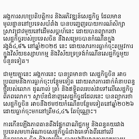
អង្គការសហប្រតិបត្តិការ និងអភិវឌ្ឍន៍សេដ្ឋកិច្ច ដែលមាន
មូលដ្ឋាននៅប្រទេសបាំរាំង បានបញ្ចេញរបាយការណ៍សិក្សា
ស្រាវជ្រាវមួយនៅដើមសប្តាហ៍នេះ ដោយបានព្យាករថា
សេដ្ឋកិច្ចរបស់ប្រទេសចិន នឹងសម្រេចបានកំណើនក្នុង
រង្វង់៤,៨% នៅឆ្នាំ២០២៥ នេះ ដោយសារការធ្លាក់ចុះតម្រូវការ
ក្នុងវិស័យឧស្សាហកម្ម និងវិស័យទ្រទ្រង់កំណើនសេដ្ឋកិច្ចមួយ
ចំនួនទៀត។
ជាមួយគ្នានេះ អង្គការនេះ បានព្រមានថា សេដ្ឋកិច្ចចិន អាច
ប្រឈមនឹងការធ្លាក់ចុះបន្ថែមទៀត ដោយសារការដាក់គំនាបពន្ធ
ថ្មីរបស់លោក ដូណាល់ ត្រាំ និងឥទ្ធិពលរបស់វាទៅលើសេដ្ឋកិច្ច
ពិភពលោក​។ ស្ថាប័នជំនាញសេដ្ឋកិច្ចដដែលនេះ បានព្យាករថា
សេដ្ឋកិច្ចចិន អាចនឹងថមថយកំណើនបន្ថែមទៀតនៅឆ្នាំ២០២៦
ដោយធ្លាក់ចុះមកនៅត្រឹម៤,៤% តែប៉ុណ្ណោះ។
ការកើនឡើងភាពតានតឹងផ្នែកពាណិជ្ជកម្ម និងពន្ធគយរវាង
ប្រទេសមហាអំណាចសេដ្ឋកិច្ចធំជាងគេទាំងពីរនៅលើ