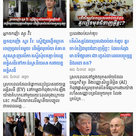
អ្នកឧកញ៉ា សួរ វីរៈ
ប្រលងចប់បាក់ឌុប
អ្នកឧកញ៉ា សួរ វីរៈ ស្នើឱ្យបង្កើតច្រក
តើសិស្សដែលប្រលងចប់បាក់ឌុប គួរ
ចេញចូលតែមួយ ដើម្បីលុបបំបាត់ភាព
ចាប់រៀនមុខជំនាញអ្វីខ្លះ ដែលកំពុង
ស្មុគស្មាញលើការស្នើសុំបតភ្ជាប់ចរន្ត
មានទីផ្សារការងារខ្ពស់នាពេលបច្ចុប្បន្ន
អគ្គិសនីទៅកាន់ស្ថានីយសាករថយន្ត
និងអនាគត?
អគ្គិសនី
an hour ago
an hour ago
ស្របពេលនៅក្នុងយុគសម័យដែល
បច្ចេកវិទ្យា និងបញ្ញាសិប្បនិម្មិត (AI)
ស្របពេលដែលនិន្នាការប្រើប្រាស់រថយន្ត
កំពុងផ្លាស់ប្តូរមុខមាត់នៃទីផ្សារការងារយ៉ាង
អគ្គិសនី (EV) នៅកម្ពុជាកំពុងហក់ឡើង
រហ័សសញ្ញាបត្រតែមួយមុខ លែង
យ៉ាងគំហុកនៅមួយរយៈពេលចុងក្រោយ
គ្រប់គ្រ…
នេះ ការវិនិយោគលើស្ថានីយបញ្ចូល
ថាមពលអគ្គ…