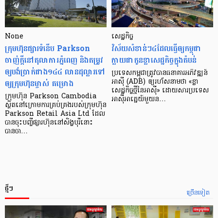
None
សេដ្ឋកិច្ច​
ក្រុមហ៊ុនផ្សារទំនើប Parkson
វិស័យ​សំខាន់ៗ​៤​ដែល​ធ្វើ​ឲ្យ​កម្ពុជា​
ចាញ់ក្ដីនៅតុលាការភ្នំពេញ និងតម្រូវ
ក្លាយ​ជា​កូន​ខ្លា​សេដ្ឋកិច្ច​ក្នុង​តំបន់
ឲ្យបង់ប្រាក់ជាង១៤៤ លានដុល្លារទៅ
ប្រទេស​កម្ពុជា​ត្រូវ​បាន​ធនាគារ​អភិវឌ្ឍន៍​
ឲ្យក្រុមហ៊ុនម្ចាស់ គម្រោង
អាស៊ី (ADB) ឲ្យ​រហ័ស​នាមថា «ខ្លា​
សេដ្ឋកិច្ច​ថ្មី​នៃ​អាស៊ី» ដោយសារ​ប្រទេស​
ក្រុមហ៊ុន Parkson Cambodia
អាស៊ី​អាគ្នេយ៍​មួយ​ន…
ស្ថិតនៅក្រោមការគ្រប់គ្រងរបស់ក្រុមហ៊ុន
Parkson Retail Asia Ltd ដែល
បានចុះបញ្ចីផ្សារហ៊ុននៅសិង្ហបុរីនោះ
បានចា…
ថ្មីៗ
ច្រើនទៀត