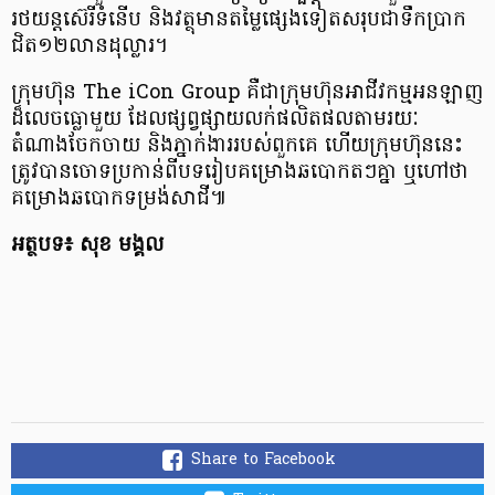
រថយន្តស៊េរីទំនើប និងវត្ថុមានតម្លៃផ្សេងទៀតសរុបជាទឹកប្រាក
ជិត១២លានដុល្លារ។
ក្រុមហ៊ុន The iCon Group គឺជាក្រុមហ៊ុនអាជីវកម្មអនឡាញ
ដ៏លេចធ្លោមួយ ដែលផ្សព្វផ្សាយលក់ផលិតផលតាមរយៈ
តំណាងចែកចាយ និងភ្នាក់ងាររបស់ពួកគេ ហើយក្រុមហ៊ុននេះ
ត្រូវបានចោទប្រកាន់ពីបទរៀបគម្រោងឆបោកតៗគ្នា ឬហៅថា
គម្រោងឆបោកទម្រង់សាជី៕
អត្ថបទ៖ សុខ មង្គល
Share to Facebook