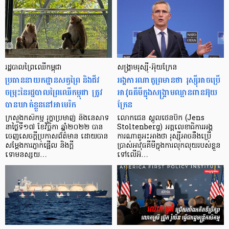
រដ្ឋបាលព្រៃឈើកម្ពុជា
សង្គ្រាមរុស្ស៊ី-អ៊ុយក្រែន
ប្រធាននាយកដ្ឋានសត្វព្រៃ និងជីវ
អង្គការណាតូព្រមានថា រុស្ស៊ីអាចប្រើ
ចម្រុះនៃរដ្ឋបាលព្រៃឈើកម្ពុជា ត្រូវ
អាវុធគីមីក្នុងសង្គ្រាមឈ្លានពានអ៊ុយ
បានឃាត់ខ្លួននៅអាមេរិក
ក្រែន
ក្រសួងកសិកម្ម រុក្ខាប្រមាញ់ និងនេសាទ
លោកជេន ស្តូលថេនប៊ឺក (Jens
នាថ្ងៃទី១៧ ខែវិច្ឆិកា ឆ្នាំ២០២២ បាន
Stoltenberg) អគ្គលេខាធិការអង្គ
ចេញសេចក្ដីប្រកាសព័ត៌មាន ដោយបាន
ការណាតូអះអាងថា រុស្ស៊ីអាចនឹងប្រើ
សម្តែងការភ្ញាក់ផ្អើល និងក្តី
ប្រាស់អាវុធគីមីក្នុងការលុកលុយរបស់ខ្លួន
ទោមនស្សយ…
ទៅលើអ៊…