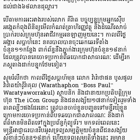
ដល់ជាង៦៨លានដុល្លារ។
បើតាមការអះអាងរបស់លោក គីរ៉ាត បច្ចុប្បន្នក្រុមអ្នកស៊ើប
អង្កេតកំពុងពិនិត្យមើលកំណត់ត្រាហិរញ្ញវត្ថុ និងដំណើរសាច់
ប្រាក់របស់ក្រុមហ៊ុនអាជីវកម្មអនឡាញមួយនេះ។ កាលពីថ្ងៃ
អង្គារ សប្តាហ៍នេះ នគរបាលបានចុះឆេកឆេរទីតាំង
ចំនួន១១កន្លែង ពាក់ព័ន្ធនឹងភ្នាក់ងារក្រុមហ៊ុនចំនួន១៨នាក់
ដែលត្រូវបានគេចោទប្រកាន់ពីឆបោកជាសាធារណៈ ដើម្បីរក
ភស្តុតាងដាក់បន្ទុកថែមទៀត។
សូមរំលឹកថា កាលពីថ្ងៃសប្តាហ៍មុន លោក វ៉ារ៉ាថាផន បូសផូល
វ៉ារ៉ាតយ៉ាវ៉ូរ៉ាគុល (Warathaphon “Boss Paul”
Waratyaworrakul) ស្ថាបនិក និងជានាយកប្រតិបត្តិក្រុម
ហ៊ុន The iCon Group និងជនសង្ស័យ១៧នាក់ទៀតរួមទាំង
តារាល្បីៗផងដែរនោះ ត្រូវបានចាប់ខ្លួនបញ្ជូនទៅមន្ទីរឃុំខ្លួន
ក្រោមការចោទប្រកាន់ពីបទឆបោកជាសាធារណៈ និងដាក់
ព័ត៌មានមិនពិតទៅក្នុងប្រព័ន្ធកុំព្យូទ័រ។ មកទល់ពេលនេះ
មន្ត្រីអាជ្ញាធរបានរឹបអូសទ្រព្យសម្បត្តិមួយចំនួនពីជនសង្ស័យ
សំខាន់ៗចំនួន១៨នាក់ ហើយទ្រព្យសម្បត្តិទាំងនេះ រួមមាន