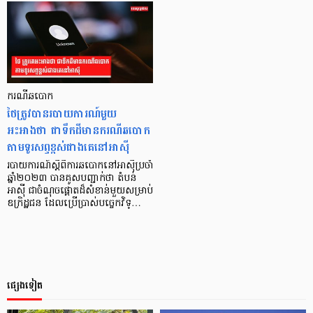
ករណីឆបោក
ថៃត្រូវបានរបាយការណ៍មួយ
អះអាងថា ជាទឹកដីមានករណីឆបោក
តាមទូរសព្ទខ្ពស់ជាងគេនៅអាស៊ី
របាយការណ៍ស្ដីពីការឆបោកនៅអាស៊ីប្រចាំ
ឆ្នាំ២០២៣ បានគូសបញ្ជាក់ថា តំបន់
អាស៊ី ជាចំណុចផ្តោតដ៏សំខាន់មួយសម្រាប់
ឧក្រិដ្ឋជន ដែលប្រើប្រាស់បច្ចេកវិទ្…
ផ្សេងទៀត