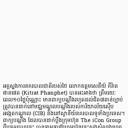
អគ្គស្នងការនគរបាលជាតិរបស់ថៃ លោកឧត្ដមសេនីយ៍ គីរ៉ាត
ផានផេត (Kitrat Phanphet) បានអះអាងថា ត្រឹមរយៈ
ពេល១០ថ្ងៃប៉ុណ្ណោះ មានពាក្យបណ្ដឹងរហូតដល់ជិត៧ពាន់ច្បាប់
ត្រូវបានដាក់នៅមជ្ឈមណ្ឌលបណ្តឹងរបស់ការិយាល័យស៊ើប
អង្កេតកណ្តាល (CIB) និងនៅស្ថានីយ៍នគរបាលទូទាំងប្រទេស។
ពាក្យបណ្តឹង ដែលបានដាក់ប្តឹងក្រុមហ៊ុន The iCon Group
ពីបទឆបោកនេះ បានទាមទារឱ្យក្រុមហ៊ុននេះសងសំណងរហូត