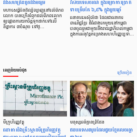
និង​សហគ្រិន​តូច​និងមធ្យម
វិស័យទេសចរណ៍ ក្នុងអត្រាការប្រាក់
ទាបត្រឹមតែ ៦,៥% ក្នុងមួយឆ្នាំ
មហា​សេដ្ឋី​ចិន​ដ៏​ល្បី​ល្បាញ​នៅ​លើ​ពិភព​
លោក បាន​ក្រើន​រំឭក​ដល់​ពិភព​លោក
ធនាគារអេស៊ីលីដា ដែលជាធនាគារ
ឲ្យ​ផ្ដោត​ការ​យក​ចិត្ត​ទុក​ដាក់​ទៅ​លើ​
ពាណិជ្ជខ្មែរ ដ៏ធំជាងគេមួយនៅកម្ពុជា
និន្នាការ ៣​ចំណុច ទៅ​ថ្…
បានចូលរួមជាមួយនឹងរាជរដ្ឋាភិបាលកម្ពុជា
ក្នុងការអនុវត្តគម្រោងសហហិរញ្ញប្បទា…
ពេញនិយមបំផុត
ច្រើនទៀត
មីក្រូ​ហិរញ្ញវត្ថុ
មនុស្ស​ធម៌​គ្មាន​ព្រំដែន
ធនាគារ​និង​គ្រឹះស្ថាន​មីក្រូ​ហិរញ្ញវត្ថុ​
ជន​បរទេស​៣​រូប​ដែល​ជួយ​ខ្មែរ​លេច​ធ្លោ​