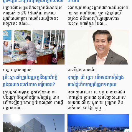
ជួប«គ្រោះ»ក្តៅ​គគុក​មួយ​ទៀត​ហើយ!
ជាង​គេ
បន្ទាប់​ពី​រង​សម្ពាធ​​ពី​ការ​ទម្លាក់​ពិដាន​អត្រា​
លោកអ្នក​នាង​ខ្លះ​ប្រាកដ​ជា​បាន​​ដឹង​ឮ​តាម​
ការ​ប្រាក់ ១៨​% ដែល​កំណត់​ដោយ​
រយៈ​ការ​អាន​ព័ត៌មាន ឬ​ការ​ផ្សព្វផ្សាយ​
រដ្ឋាភិបាល​កម្ពុជា កាល​ពី​ពេល​ថ្មីៗ​នេះ
ផ្សេងៗ អំពី​ភាព​ល្បីល្បាញ​របស់​ជន​
ឥឡូវ​នេះ ធនាគ…
បរទេស​មួយ​ចំនួន ដែល…
បញ្ហា​អត្រា​ការប្រាក់
ពាណិជ្ជករជោគជ័យ
គ្រឹះស្ថាន​មីក្រូ​ហិរញ្ញវត្ថុ​នឹង​ជួប​វិបត្តិ​
ឧកញ៉ា លី ហួរ៖ ដើមទុនរកស៊ីដំបូង
ធ្ងន់ធ្ងរ​ឈាន​ទៅ​រក​ការ​ក្ស័យធន?
របស់ខ្ញុំកើតចេញពីជ្រូក១ក្បាល
ក្រុម​អ្នក​ជំនាញ​នៅ​ក្នុង​វិស័យ​ធនាគារ
និយាយ​ពី​ឈ្មោះ លី ហួរ មាន​ប្រជាជន​
ហិរញ្ញវត្ថុ​និង​ប្រតិបត្តិករ​ហិរញ្ញ​វត្ថុ បាន​​
ភាគ​ច្រើន ប្រាកដ​ជា​ស្គាល់​ច្បាស់​ណាស់
លើក​ឡើង​ប្រហាក់​ប្រហែល​គ្នា​ថា ការ​ធ្វើ​
តាមរយៈ លីហួរ ដូរ​លុយ ប្តូរ​បា្រក់ និង​
អន្តរាគមន៍​ព…
លក់​មាស នៅ​ផ្សារ​អូរ​ឫ…