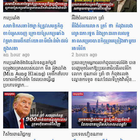
ការប្រឆាំង
អ៊ីរ៉ង់ចំអកលោក ត្រាំ
សមាជិកសភាថៃម្នាក់ត្រូវសមត្ថកិច្ច
អ៊ីរ៉ង់ចំអកលោក ត្រាំ ថា កំពុងលេង
ចាប់អូសចេញ ក្រោយស្រែកប្រឆាំង
ល្ខោនការទូត និងច្រានចោលលទ្ធ
វត្តមានមេដឹកនាំយោធាមីយ៉ាន់ម៉ាដល់
ភាពសម្រេចបានកិច្ចព្រមព្រៀងជាមួយ
ក្នុងសភា
អាម៉េរិក
an hour ago
2 hours ago
ការប្រឆាំងនឹងដំណើរទស្សនកិច្ចដ៏
ប្រធានក្រុមអ្នកចរចាកំពូលរបស់អ៊ីរ៉ង់ បាន
ចម្រូងចម្រាសរបស់លោក មីន អ៊ុងលាំង
ចេញមុខចំអកឱ្យប្រធានាធិបតីអាម៉េរិក
(Min Aung Hlaing) មេដឹកនាំរបប
លោក ដូណាល់ ត្រាំ ថា កំពុងលេង
យោធាមីយ៉ាន់ម៉ា ដែលបានធ្វើរដ្ឋ
ល្ខោនការទូត ខណៈដែលទីក្រុងវ៉ាស៊ីន…
ប្រហារទម្លាក…
វិស័យ​ពាណិជ្ជកម្ម
ប្រទេសវៀតណាម