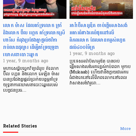
លោក ម៉ាស ដែលគាំទ្រលោក ត្រាំ
អារ៉ាប៊ីសាអូឌីត ចាប់ផ្ដើមសាងសង់
និងលោក ប៊ីល ហ្កេត គាំទ្រលោកស្រី
អគារធំជាងគេបំផុតនៅលើ
ហារីស កំពុងប្រជែងគ្នាផ្ដល់ថវិកា
ពិភពលោក ដែលមានកម្ពស់រហូត
រាប់លានដុល្លារ ដើម្បីគាំទ្រយុទ្ធនា
ដល់៤០០ម៉ែត្រ
ឃោសនាបោះឆ្នោត
1 year, 9 months ago
1 year, 9 months ago
ប្រទេសអារ៉ាប៊ីសាអូឌីត បានចាប់
ផ្ដើមសាងសង់អគារខ្ពស់កប់ពពក មូកាប
មហាសេដ្ឋីបច្ចេកវិទ្យាពីររូប គឺលោក
(Mukaab) ហើយវានឹងក្លាយជាអគារ
ប៊ីល ហ្កេត និងលោក អេឡិន ម៉ាស
ធំជាងគេនៅលើពិភពលោកនៅពេល
បានប្រជែងគ្នាផ្ដល់ប្រាក់ឧបត្ថម្ភគាំទ្រ
វាសាងសង់វារួចរា…
យុទ្ធនាការឃោសនាបោះឆ្នោតរបស់
បេក្ខជនប្រធ…
Related Stories
More