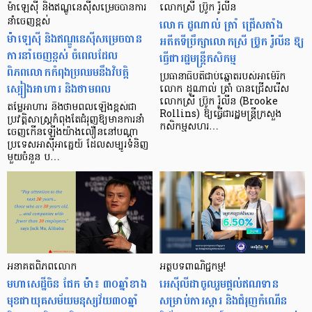
ម៉ាឡេស៊ី និងឥណ្ឌូនេស៊ីសម្រេចបានការ
លោកស្រី ប្រ៊ូក រ៉ូលីន
នាំចេញខ្ពស់
លោក ដូណាល់ ត្រាំ ជ្រើសតាំង
ម៉ាឡេស៊ី និងឥណ្ឌូនេស៊ីសម្រេចបាន
អតីតទីប្រឹក្សាលោកស្រី ប្រ៊ូក រ៉ូលីន ឱ្យ
ការនាំចេញខ្ពស់ ចំពេលដែល
ធ្វើជារដ្ឋមន្ត្រីកសិកម្ម
ពិភពលោកកំពុងប្រឈមនឹងវិបត្តិ
ប្រធានាធិបតីជាប់ឆ្នោតរបស់អាម៉េរិក
ស្បៀងអាហារ និងថាមពល
លោក ដូណាល់ ត្រាំ បានជ្រើសរើស
លោកស្រី ប្រ៊ូក រ៉ូលីន (Brooke
តម្លៃអាហារ និងថាមពលឡើងខ្ពស់ជា
Rollins) ឱ្យធ្វើជារដ្ឋមន្ត្រីក្រសួង
ប្រវត្តិសាស្ត្រកំពុងតែជំរុញឱ្យមានការនាំ
កសិកម្មសហរ…
ចេញកើនឡើងយ៉ាងលឿននៅបណ្ដា
ប្រទេសអាស៊ីអាគ្នេយ៍ ដែលសម្បូរទំនិញ
មួយចំនួន ប…
អនាគត​ពិភព​លោក
អត្ថបទពាណិជ្ជកម្ម!
មហាសេដ្ឋី​ចិន ជែក ម៉ា៖ ៣០​ឆ្នាំ​ខាង
អេស៊ីលីដាចូលរួមផ្តល់ឥណទាន
មុខ​ជា​យុគសម័យ​មនុស្ស​វ័យ​៣០ឆ្នាំ
សម្រាប់ការស្តារ និងជំរុញកំណើន