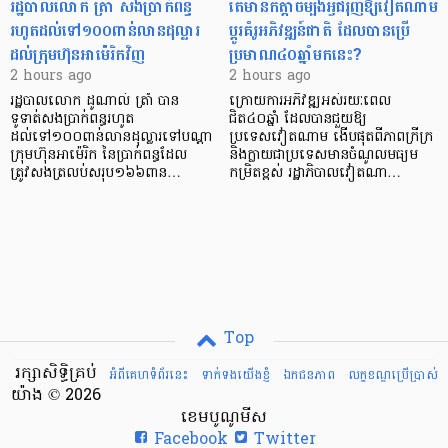
រដ្ឋបាលលោក ត្រាំ សងប្រាក់ពន្ធ
តើមានកត្តាចម្បងអ្វីជំរុញឱ្យវៀតណាម
រហូតដល់ទៅ១០០ពាន់លានដុល្លារ
ប្តូរគំរូអភិវឌ្ឍន៍ជាតិ ដែលបានប្រើ
ដល់ក្រុមហ៊ុនអាម៉េរិកវិញ
ប្រមាណ៤០ឆ្នាំមកនេះ?
2 hours ago
2 hours ago
រដ្ឋបាលលោក ដូណាល់ ត្រាំ បាន​
ក្រោយការអភិវឌ្ឍអស់រយៈពេល
ទូទាត់សងប្រាក់ពន្ធរហូត
ជិត៤០ឆ្នាំ ដែលបានជួយឱ្យ​
ដល់ទៅ១០០ពាន់លានដុល្លារទៅបណ្ដា
ប្រទេសវៀតណាម ងើប​ផុតពីភាពក្រីក្រ
ក្រុមហ៊ុនអាម៉េរិក នៃប្រាក់ពន្ធដែល
និងក្លាយជាប្រទេសមានចំណូលមធ្យម
ត្រូវសងត្រលប់សរុប១៦៦ពាន…
កម្រិតខ្ពស់ រដ្ឋាភិបាលវៀតណា…
Top
រក្សាសិទ្ធិគ្រប់
អំពីគេហទំព័រនេះ
ទាក់ទងយើងខ្ញំ
ឯកជនភាព
លក្ខខណ្ឌ​ប្រើ​ប្រាស់
យ៉ាង © 2026
ខេមបូណូមីស
Facebook
Twitter