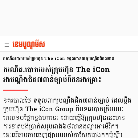
ករណីឆបោករបស់ក្រុមហ៊ុន The iCon ទទួលបានពាក្យបណ្តឹងជិត៧ពាន់
ករណីឆ.បោករបស់ក្រុមហ៊ុន The iCon
រងបណ្តឹងជិត៧ពាន់ច្បាប់ពីជនរងគ្រោះ
នគរបាលថៃ ទទួលពាក្យបណ្តឹងជិត៧ពាន់ច្បាប់ ដែលប្ដឹង
ក្រុមហ៊ុន The iCon Group ពីបទឆបោកត្រឹមរយៈ
ពេល១០ថ្ងៃកន្លងមកនេះ ដោយធ្វើឱ្យក្រុមហ៊ុននេះមាន
ការខាតបង់ប្រាក់សរុបជាង៦៨លានដុល្លារអាម៉េរិក។
នេះបើតាមការចេញផ្សាយរបស់កាសែតបាងកកប៉ុស្តិ៍។