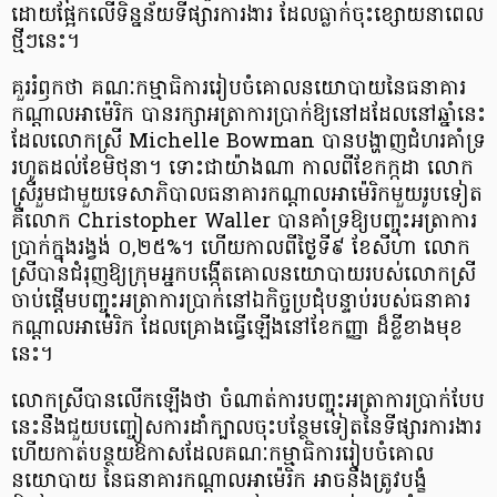
ដោយផ្អែកលើទិន្នន័យទីផ្សារការងារ ដែលធ្លាក់ចុះខ្សោយនាពេល
ថ្មីៗនេះ។
គួររំឭកថា គណៈកម្មាធិការរៀបចំគោលនយោបាយនៃធនាគារ
កណ្ដាលអាម៉េរិក បានរក្សាអត្រាការប្រាក់ឱ្យនៅដដែលនៅឆ្នាំនេះ
ដែលលោកស្រី Michelle Bowman បានបង្ហាញជំហរគាំទ្រ
រហូតដល់ខែមិថុនា។ ទោះជាយ៉ាងណា កាលពីខែកក្កដា លោក
ស្រីរួមជាមួយទេសាភិបាលធនាគារកណ្ដាលអាម៉េរិកមួយរូបទៀត
គឺលោក Christopher Waller បានគាំទ្រឱ្យបញ្ចុះអត្រាការ
ប្រាក់ក្នុងរង្វង់ ០,២៥%។ ហើយកាលពីថ្ងៃទី៩ ខែសីហា លោក
ស្រីបានជំរុញឱ្យក្រុមអ្នកបង្កើតគោលនយោបាយរបស់លោកស្រី
ចាប់ផ្តើមបញ្ចុះអត្រាការប្រាក់នៅឯកិច្ចប្រជុំបន្ទាប់របស់ធនាគារ
កណ្ដាលអាម៉េរិក ដែលគ្រោងធ្វើឡើងនៅខែកញ្ញា ដ៏ខ្លីខាងមុខ
នេះ។
លោកស្រីបានលើកឡើងថា ចំណាត់ការបញ្ចុះអត្រាការប្រាក់បែប
នេះនឹងជួយបញ្ចៀសការដាំក្បាលចុះបន្ថែមទៀតនៃទីផ្សារការងារ
ហើយកាត់បន្ថយឱកាសដែលគណៈកម្មាធិការរៀបចំគោល
នយោបាយ នៃធនាគារកណ្ដាលអាម៉េរិក អាចនឹងត្រូវបង្ខំ