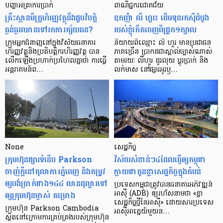
បញ្ហា​អត្រា​ការប្រាក់
ពាណិជ្ជករជោគជ័យ
គ្រឹះស្ថាន​មីក្រូ​ហិរញ្ញវត្ថុ​នឹង​ជួប​វិបត្តិ​
ឧកញ៉ា លី ហួរ៖ ដើមទុនរកស៊ីដំបូង
ធ្ងន់ធ្ងរ​ឈាន​ទៅ​រក​ការ​ក្ស័យធន?
របស់ខ្ញុំកើតចេញពីជ្រូក១ក្បាល
ក្រុម​អ្នក​ជំនាញ​នៅ​ក្នុង​វិស័យ​ធនាគារ
និយាយ​ពី​ឈ្មោះ លី ហួរ មាន​ប្រជាជន​
ហិរញ្ញវត្ថុ​និង​ប្រតិបត្តិករ​ហិរញ្ញ​វត្ថុ បាន​​
ភាគ​ច្រើន ប្រាកដ​ជា​ស្គាល់​ច្បាស់​ណាស់
លើក​ឡើង​ប្រហាក់​ប្រហែល​គ្នា​ថា ការ​ធ្វើ​
តាមរយៈ លីហួរ ដូរ​លុយ ប្តូរ​បា្រក់ និង​
អន្តរាគមន៍​ព…
លក់​មាស នៅ​ផ្សារ​អូរ​ឫ…
None
សេដ្ឋកិច្ច​
ក្រុមហ៊ុនផ្សារទំនើប Parkson
វិស័យ​សំខាន់ៗ​៤​ដែល​ធ្វើ​ឲ្យ​កម្ពុជា​
ចាញ់ក្ដីនៅតុលាការភ្នំពេញ និងតម្រូវ
ក្លាយ​ជា​កូន​ខ្លា​សេដ្ឋកិច្ច​ក្នុង​តំបន់
ឲ្យបង់ប្រាក់ជាង១៤៤ លានដុល្លារទៅ
ប្រទេស​កម្ពុជា​ត្រូវ​បាន​ធនាគារ​អភិវឌ្ឍន៍​
ឲ្យក្រុមហ៊ុនម្ចាស់ គម្រោង
អាស៊ី (ADB) ឲ្យ​រហ័ស​នាមថា «ខ្លា​
សេដ្ឋកិច្ច​ថ្មី​នៃ​អាស៊ី» ដោយសារ​ប្រទេស​
ក្រុមហ៊ុន Parkson Cambodia
អាស៊ី​អាគ្នេយ៍​មួយ​ន…
ស្ថិតនៅក្រោមការគ្រប់គ្រងរបស់ក្រុមហ៊ុន