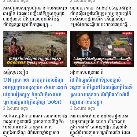
2 hours ago
2 hours ago
ភាគហ៊ុនរបស់ក្រុមហ៊ុនធានារ៉ាប់រងយក្សៗ
មន្ទីរបញ្ចកោណ កំពុងរៀបចំធ្វើបដិវត្តន៍
ជាច្រើន ដែលចុះបញ្ជីនៅទីក្រុងហុងកុង
យ៉ាងស៊ីជម្រៅលើយុទ្ធសាស្ត្រនុយក្លេអ៊ែ
បានដួលរលំ និងប្រឈមមុខនឹងវិបត្តិ
របស់សហរដ្ឋអាម៉េរិក ដើម្បីផ្លាស់ប្តូរ
យ៉ាងធ្ងន់ធ្ងរបន្ទាប់ពីអាជ្ញាធរក្រុ…
ទម្រង់នៃការឆ្លើយតបយោធាជាប្រវត្តិ…
សន្តិសុខស្បៀង
អង្គការសហប្រជាជាតិ
UN ព្រមានថា បាតុភូតអែលនីណូ
ថៃ ដឹងច្បាស់ពីផែនទីស្របច្បាប់
អាចរុញច្រានមនុស្សជិត ៥០លាននាក់
អន្តរជាតិ ប៉ុន្តែនៅតែគឃ្លើនប្រើផែនទី
បន្ថែមទៀតឱ្យធ្លាក់ក្នុងវិបត្តិ​ភាពអត់
គូសដោយខ្លួនឯង ដើម្បីបិទបាំងអំពើ
ឃ្លានធ្ងន់ធ្ងរនៅត្រឹមចុងឆ្នាំ ២០២៧
ឈ្លានពានរបស់ខ្លួន
2 hours ago
3 hours ago
កម្មវិធីស្បៀងអាហារពិភពលោករបស់អង្គ
ការអះអាងដោយគ្មានខ្មាសអៀនរបស់
ការសហប្រជាជាតិ ព្រមាន​កាលពីថ្ងៃទី៥
ប្រមុខការទូតថៃ លោក ស៊ីហាសាក់
ខែសីហានេះថា បាតុភូតអាកាស
ភួងកេតកែវ បានស្តែងឱ្យឃើញយ៉ាង
ធាតុអែលនីណូ ដ៏កំណាចខ្លាំងក្លាអាច
ច្បាស់ពីចេតនារបស់រដ្ឋាភិបាលថៃ ដែល