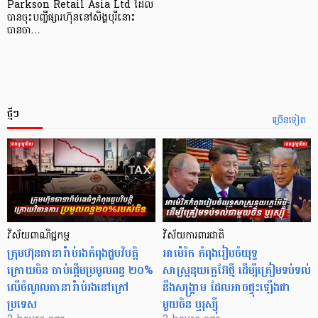
Parkson Retail Asia Ltd ដែល
បានចុះបញ្ចីផ្សារហ៊ុននៅសិង្ហបុរីនោះ
បានចា…
ថ្មីៗ
ច្រើនទៀត
វិស័យពាណិជ្ជកម្ម
វិស័យការពារជាតិ
ក្រុមហ៊ុនធានារ៉ាប់រងកំពុងជួបវិបត្តិ
អាម៉េរិក កំពុងរៀបចំយុទ្ធ
ក្រោយចិន ចាប់ផ្តើមប្រមូលពន្ធ ២០%
សាស្ត្រនុយក្លេអ៊ែថ្មី ដើម្បីត្រៀមទប់ទល់
លើចំណូលធានារ៉ាប់រងនៅក្រៅ
នឹងសង្គ្រាម ដែលអាចផ្ទុះឡើងជា
ប្រទេស
មួយចិន ឬរុស្ស៊ី