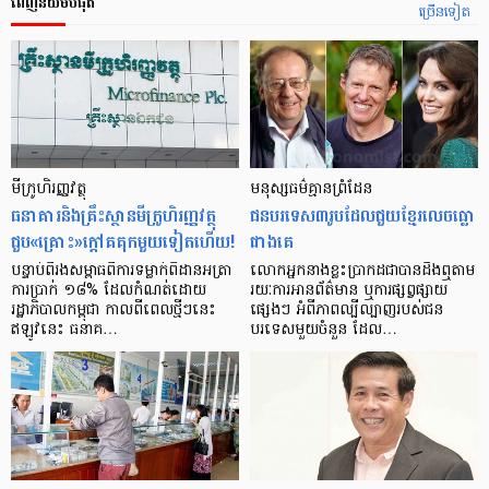
ពេញនិយមបំផុត
ច្រើនទៀត
មីក្រូ​ហិរញ្ញវត្ថុ
មនុស្ស​ធម៌​គ្មាន​ព្រំដែន
ធនាគារ​និង​គ្រឹះស្ថាន​មីក្រូ​ហិរញ្ញវត្ថុ​
ជន​បរទេស​៣​រូប​ដែល​ជួយ​ខ្មែរ​លេច​ធ្លោ​
ជួប«គ្រោះ»ក្តៅ​គគុក​មួយ​ទៀត​ហើយ!
ជាង​គេ
បន្ទាប់​ពី​រង​សម្ពាធ​​ពី​ការ​ទម្លាក់​ពិដាន​អត្រា​
លោកអ្នក​នាង​ខ្លះ​ប្រាកដ​ជា​បាន​​ដឹង​ឮ​តាម​
ការ​ប្រាក់ ១៨​% ដែល​កំណត់​ដោយ​
រយៈ​ការ​អាន​ព័ត៌មាន ឬ​ការ​ផ្សព្វផ្សាយ​
រដ្ឋាភិបាល​កម្ពុជា កាល​ពី​ពេល​ថ្មីៗ​នេះ
ផ្សេងៗ អំពី​ភាព​ល្បីល្បាញ​របស់​ជន​
ឥឡូវ​នេះ ធនាគ…
បរទេស​មួយ​ចំនួន ដែល…