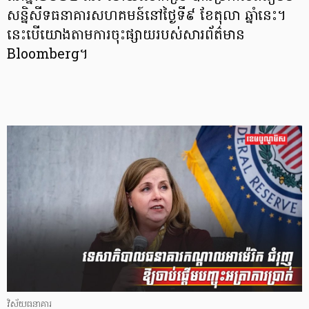
សន្និសីទធនាគារសហគមន៍នៅថ្ងៃទី៩ ខែតុលា ឆ្នាំនេះ។
នេះបើយោងតាមការចុះផ្សាយរបស់សារព័ត៌មាន
Bloomberg។
វិស័យធនាគារ