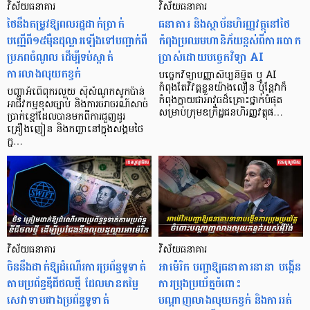
វិស័យធនាគារ
វិស័យធនាគារ
ថៃនឹងតម្រូវឱ្យពលរដ្ឋដាក់ប្រាក់
ធនាគារ និងស្ថាប័នហិរញ្ញវត្ថុនៅថៃ
បញ្ញើពី១៥ម៉ឺនដុល្លារឡើងទៅបញ្ជាក់ពី
កំពុងប្រឈមហានិភ័យខ្ពស់ពីការបោក
ប្រភពចំណូល ដើម្បីទប់ស្កាត់
ប្រាស់ដោយបច្ចេកវិទ្យា AI
ការលាងលុយកខ្វក់
បច្ចេកវិទ្យាបញ្ញាសិប្បនិម្មិត ឬ AI
កំពុងតែវិវត្តខ្លួនយ៉ាងលឿន ប៉ុន្តែវាក៏
បញ្ហាអំពើពុករលួយ ស៊ីសំណូកសូកប៉ាន់
កំពុងក្លាយជាអាវុធដ៏គ្រោះថ្នាក់បំផុត
អាជីវកម្មខុសច្បាប់ និងការចរាចរណ៍សាច់
សម្រាប់ក្រុមឧក្រិដ្ឋជនហិរញ្ញវត្ថុផ…
ប្រាក់ខ្មៅដែលបានមកពីការជួញដូរ
គ្រឿងញៀន និងកញ្ឆានៅក្នុងសង្គមថៃ
ក្ន…
វិស័យធនាគារ
វិស័យធនាគារ
ចិននឹងដាក់ឱ្យដំណើរការប្រព័ន្ធទូទាត់
អាម៉េរិក បញ្ជាឱ្យធនាគារនានា បង្កើន
តាមប្រព័ន្ធឌីជីថលថ្មី ដែលមានតម្លៃ
ការប្រុងប្រយ័ត្នចំពោះ
សេវាទាបជាងប្រព័ន្ធទូទាត់
បណ្តាញលាងលុយកខ្វក់ និងការរត់