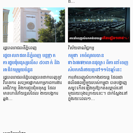
ដ៏…
រដ្ឋបាលរាជធានីភ្នំពេញ
វិស័យពាណិជ្ជកម្ម
រដ្ឋបាលរាជធានីភ្នំពេញ បន្តផ្អាក
កម្ពុជា រកចំណូលបាន
ការជួបជុំមនុស្សលើស ៥០នាក់ និង
ជាង៧៧២លានដុល្លារ ពីការនាំចេញ
អាជីវកម្មមួយចំនួន
សំបកកង់រថយន្តនៅ១១ខែឆ្នាំនេះ
រដ្ឋបាលរាជធានីភ្នំពេញបានដាក់ចេញនូវ
ការនាំចេញសំបកកង់រថយន្ត ដែលជា
វិធានការ សម្រេចផ្អាកសកម្មភាពការងារ
ផលិតផលថ្មីមួយរបស់កម្ពុជា បានបង្ហាញ
អាជីវកម្ម និងការជួបជុំមនុស្ស ដែល
សម្ទុះកើនឡើងគួរឱ្យកត់សម្គាល់នៅ
មានហានិភ័យខ្ពស់ដែល ងាយបង្កការ
មួយរយៈចុងក្រោយនេះ។ ជាក់ស្តែងនៅ
ឆ្លង…
ក្នុងរយៈពេល១…