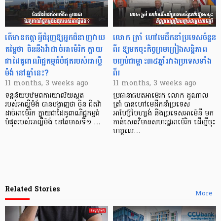
តើមានកត្តាអ្វីជំរុញឱ្យអ្នកជំនាញវាយ
លោក ត្រាំ ហៅមេដឹកនាំប្រទេសចំនួន
តម្លៃថា ចិននឹងវ៉ាដាច់អាម៉េរិក ក្លាយ
ពីរ ឱ្យមកចុះកិច្ចព្រមព្រៀងសន្តិភាព
ជាដៃគូពាណិជ្ជកម្មធំបំផុតរបស់អាល្លឺ
បញ្ចប់ជម្លោះ៣៥ឆ្នាំរវាងប្រទេសទាំង
ម៉ង់ នៅឆ្នាំនេះ?
ពីរ
11 months, 3 weeks ago
11 months, 3 weeks ago
ទិន្នន័យបឋមពីការិយាល័យស្ថិតិ
ប្រធានាធិបតីអាម៉េរិក លោក ដូណាល់
របស់អាល្លឺម៉ង់ បានបង្ហាញថា ចិន ជិតវ៉ា
ត្រាំ បានហៅមេដឹកនាំប្រទេស
ដាច់អាម៉េរិក ក្លាយជាដៃគូពាណិជ្ជកម្មធំ
អាហ្ស៊ែបៃហ្សង់ និងប្រទេសអាម៉េនី មក
បំផុតរបស់អាល្លឺម៉ង់ នៅឆមាសទី១ …
កាន់សេតវិមានសហរដ្ឋអាម៉េរិក ដើម្បីចុះ
ហត្ថលេ…
Related Stories
More