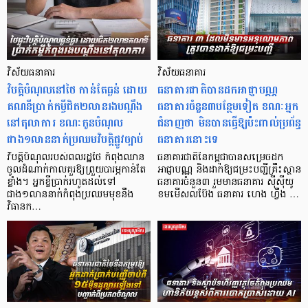
វិស័យធនាគារ
វិស័យធនាគារ
វិបត្តិបំណុល​នៅថៃ កាន់តែធ្ងន់ ដោយ
ធនាគារជាតិបានដកអាជ្ញាបណ្ណ
គណនីប្រាក់កម្ចីជិត២លានរងបណ្តឹង
ធនាគារចំនួន៣បន្ថែមទៀត ខណៈអ្នក
នៅតុលាការ ខណៈកូនបំណុល
ជំនាញថា មិនបានធ្វើឱ្យប៉ះពាល់ប្រព័ន្ធ
ជាង១លាននាក់ប្រឈមវិបត្តិផ្លូវច្បាប់
ធនាគារនោះទេ
វិបត្តិបំណុលរបស់ពលរដ្ឋថៃ កំពុងឈាន
ធនាគារជាតិនៃកម្ពុជាបានសម្រេចដក
ចូលដំណាក់កាលគួរឱ្យព្រួយបារម្ភកាន់តែ
អាជ្ញាបណ្ណ និងដាក់ឱ្យជម្រះបញ្ជីគ្រឹះស្ថាន
ខ្លាំង។ អ្នកខ្ចីប្រាក់​រហូតដល់​ទៅ
ធនាគារចំនួន៣ រួមមានធនាគារ ស៊ីស៊ីយូ
ជាង១លាននាក់កំពុងប្រឈមមុខនឹង
ខមមើសលប៊ែង ធនាគារ ហេង ហ្វឹង …
វិធានក…