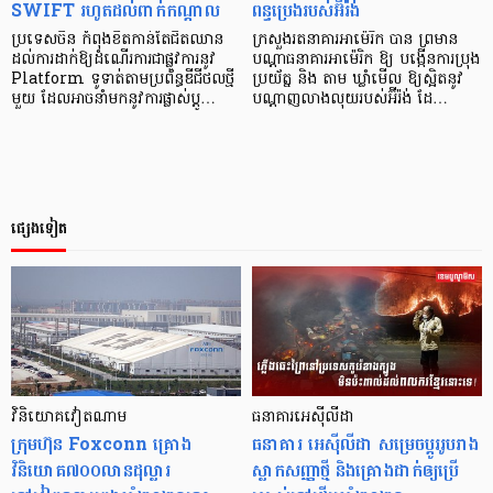
SWIFT រហូតដល់ពាក់កណ្តាល
ពន្ធប្រេងរបស់អ៊ីរ៉ង់
ប្រទេសចិន កំពុងខិតកាន់តែជិតឈាន
​ក្រសួងរតនាគារអាម៉េរិក បាន ព្រមាន
ដល់ការដាក់ឱ្យដំណើរការជាផ្លូវការនូវ
បណ្ដាធនាគារអាម៉េរិក ឱ្យ បង្កើនការប្រុង
Platform ទូទាត់តាមប្រព័ន្ធឌីជីថលថ្មី
ប្រយ័ត្ន និង តាម ឃ្លាំមើល ឱ្យស្អិតនូវ
មួយ ដែលអាចនាំមកនូវការផ្លាស់ប្តូ…
បណ្តាញលាងលុយរបស់អ៊ីរ៉ង់ ដែ…
ផ្សេងទៀត
វិនិយោគវៀតណាម
ធនាគារអេស៊ីលីដា
ក្រុមហ៊ុន Foxconn គ្រោង
ធនាគារ អេស៊ីលីដា សម្រេចប្ដូររូបរាង
វិនិយោគ៧០០លានដុល្លារ
ស្លាកសញ្ញាថ្មី និងគ្រោងដាក់ឲ្យប្រើ