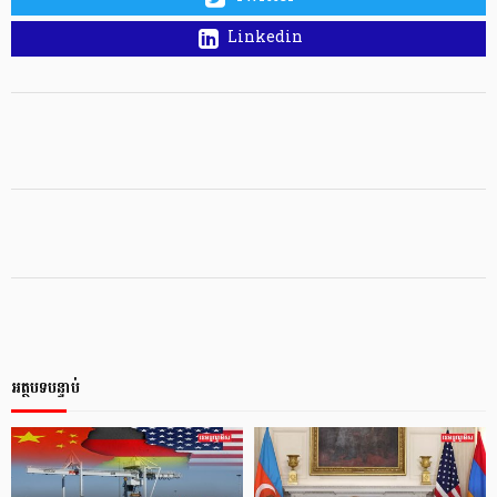
Linkedin
អត្ថបទបន្ទាប់