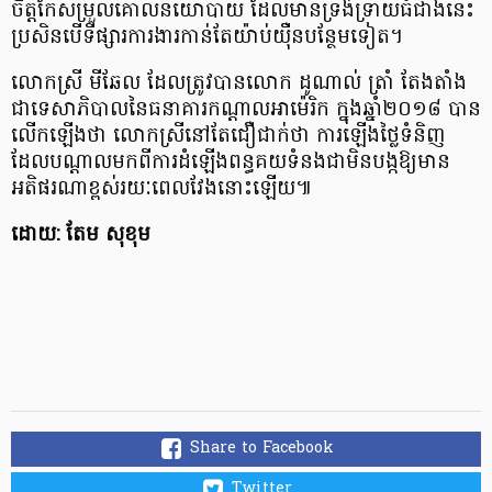
ចិត្តកែសម្រួលគោលនយោបាយ ដែលមានទ្រង់ទ្រាយធំជាងនេះ
ប្រសិនបើទីផ្សារការងារកាន់តែយ៉ាប់យ៉ឺនបន្ថែមទៀត។
លោកស្រី មីឆែល ដែលត្រូវបានលោក ដូណាល់ ត្រាំ តែងតាំង
ជាទេសាភិបាលនៃធនាគារកណ្ដាលអាម៉េរិក ក្នុងឆ្នាំ២០១៨ បាន
លើកឡើងថា លោកស្រីនៅតែជឿជាក់ថា ការឡើងថ្លៃទំនិញ
ដែលបណ្ដាលមកពីការដំឡើងពន្ធគយទំនងជាមិនបង្កឱ្យមាន
អតិផរណាខ្ពស់រយៈពេលវែងនោះឡើយ៕
ដោយ: តែម សុខុម
Share to Facebook
Twitter