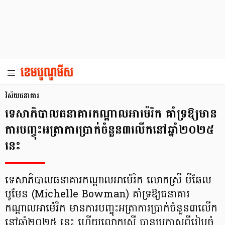
វិស័យធនាគារ
ទេសាភិបាលធនាគារកណ្ដាលអាម៉េរិក គាំទ្រឱ្យមាន
ការបញ្ចុះអត្រាការប្រាក់ចំនួន៣លើកនៅឆ្នាំ២០២៥
នេះ
ទេសាភិបាលធនាគារកណ្តាលអាម៉េរិក លោកស្រី មីឆែល
បូមែន (Michelle Bowman) គាំទ្រឱ្យធនាគារ
កណ្តាលអាម៉េរិក មានការបញ្ចុះអត្រាការប្រាក់ចំនួន៣លើក
នៅឆ្នាំ២០២៥ នេះ ហើយលោកស្រី បានប្រកាសពីរៀបចំ