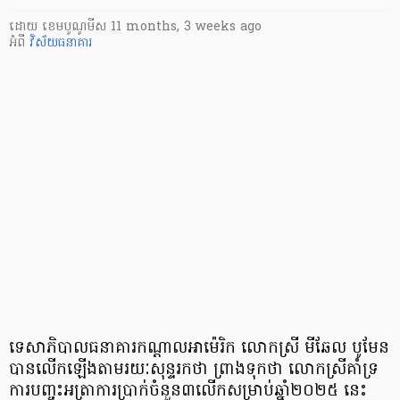
ដោយ
​ ខេមបូណូមីស
11 months, 3 weeks ago
អំពី
វិស័យធនាគារ
ទេសាភិបាលធនាគារកណ្តាលអាម៉េរិក លោកស្រី មីឆែល បូមែន
បានលើកឡើងតាមរយៈសុន្ទរកថា ព្រាងទុកថា លោកស្រីគាំទ្រ
ការបញ្ចុះអត្រាការប្រាក់ចំនួន៣លើកសម្រាប់ឆ្នាំ២០២៥ នេះ