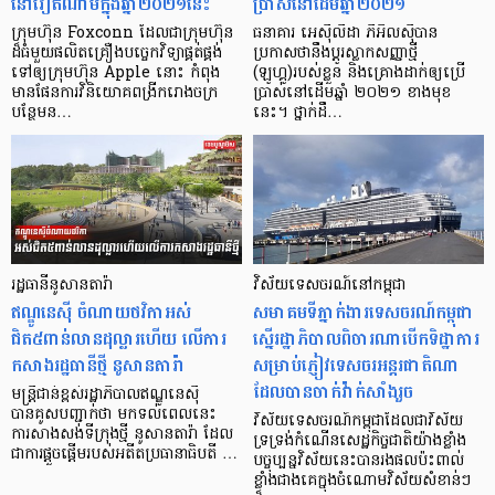
នៅវៀតណាមក្នុងឆ្នាំ២០២១នេះ
ប្រាស់នៅដើមឆ្នាំ២០២១
ក្រុមហ៊ុន Foxconn ដែលជាក្រុមហ៊ុន
ធនាគារ អេស៊ីលីដា ភីអិលស៊ីបាន
ដ៏ធំមួយផលិតគ្រឿងបច្ចេកវិទ្យាផ្គត់ផ្គង់
ប្រកាសថានឹងប្ដូរស្លាកសញ្ញាថ្មី
ទៅឲ្យក្រុមហ៊ុន Apple នោះ កំពុង
(ឡូហ្គូ)របស់ខ្លួន និងគ្រោងដាក់ឲ្យប្រើ
មានផែនការវិនិយោគពង្រីករោងចក្រ
ប្រាស់នៅដើមឆ្នាំ ២០២១ ខាងមុខ
បន្ថែមន…
នេះ។ ថ្នាក់ដឹ…
រដ្ឋធានីនូសានតារ៉ា
វិស័យទេសចរណ៍នៅកម្ពុជា
ឥណ្ឌូនេស៊ី ចំណាយថវិកាអស់
សមាគមទីភ្នាក់ងារទេសចរណ៍កម្ពុជា
ជិត៥ពាន់លានដុល្លារហើយ លើការ
ស្នើរដ្ឋាភិបាលពិចារណាបើកទិដ្ឋាការ
កសាងរដ្ឋធានីថ្មី នូសានតារ៉ា
សម្រាប់ភ្ញៀវទេសចរអន្តរជាតិណា
ដែលបានចាក់វ៉ាក់សាំងរួច
មន្ត្រីជាន់ខ្ពស់រដ្ឋាភិបាលឥណ្ឌូនេស៊ី
បានគូសបញ្ជាក់ថា មកទល់ពេលនេះ
វិស័យទេសចរណ៍កម្ពុជាដែលជាវិស័យ
ការសាងសង់ទីក្រុងថ្មី នូសានតារ៉ា ដែល
ទ្រទ្រង់កំណើនសេដ្ឋកិច្ចជាតិយ៉ាងខ្លាំង
ជាការផ្តួចផ្តើមរបស់អតីតប្រធានាធិបតី …
បច្ចុប្បន្នវិស័យនេះបានរងផលប៉ះពាល់
ខ្លាំងជាងគេក្នុងចំណោមវិស័យសំខាន់ៗ