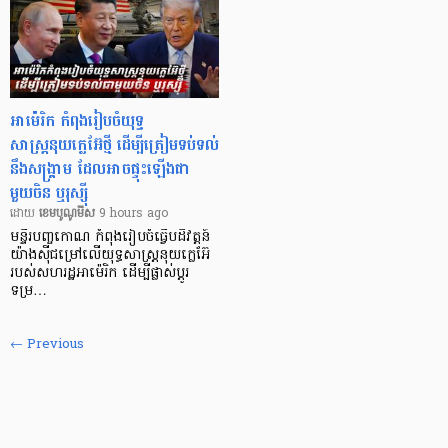
អាម៉េរិក កំពុងរៀបចំយុទ្ធ
សាស្ត្រនុយក្លេអ៊ែថ្មី ដើម្បីត្រៀមទប់ទល់
នឹងសង្គ្រាម ដែលអាចផ្ទុះឡើងជា
មួយចិន ឬរុស្ស៊ី
ដោយ​
​ ខេមបូណូមីស
9 hours ago
មន្ទីរបញ្ចកោណ កំពុងរៀបចំធ្វើបដិវត្តន៍
យ៉ាងស៊ីជម្រៅលើយុទ្ធសាស្ត្រនុយក្លេអ៊ែ
របស់សហរដ្ឋអាម៉េរិក ដើម្បីផ្លាស់ប្តូរ
ទម្រ…
← Previous