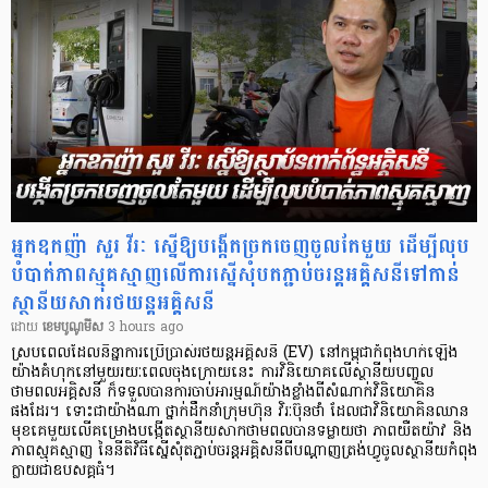
អ្នកឧកញ៉ា សួរ វីរៈ ស្នើឱ្យបង្កើតច្រកចេញចូលតែមួយ ដើម្បីលុប
បំបាត់ភាពស្មុគស្មាញលើការស្នើសុំបតភ្ជាប់ចរន្តអគ្គិសនីទៅកាន់
ស្ថានីយសាករថយន្តអគ្គិសនី
ដោយ​
​ ខេមបូណូមីស
3 hours ago
ស្របពេលដែលនិន្នាការប្រើប្រាស់រថយន្តអគ្គិសនី (EV) នៅកម្ពុជាកំពុងហក់ឡើង
យ៉ាងគំហុកនៅមួយរយៈពេលចុងក្រោយនេះ ការវិនិយោគលើស្ថានីយបញ្ចូល
ថាមពលអគ្គិសនី ក៏ទទួលបានការចាប់អារម្មណ៍យ៉ាងខ្លាំងពីសំណាក់វិនិយោគិន
ផងដែរ។ ទោះជាយ៉ាងណា ថ្នាក់ដឹកនាំក្រុមហ៊ុន វិរៈប៊ុនថាំ ដែលជាវិនិយោគិនឈាន
មុខគេមួយលើគម្រោងបង្កើតស្ថានីយសាកថាមពលបានទម្លាយថា ភាពយឺតយ៉ាវ និង
ភាពស្មុគស្មាញ នៃនីតិវិធីស្នើសុំតភ្ជាប់ចរន្តអគ្គិសនីពីបណ្តាញត្រង់ហ្វូចូលស្ថានីយកំពុង
ក្លាយជាឧបសគ្គធំ។