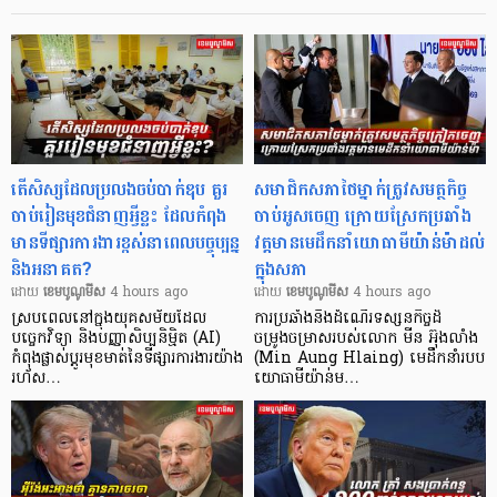
តើសិស្សដែលប្រលងចប់បាក់ឌុប គួរ
សមាជិកសភាថៃម្នាក់ត្រូវសមត្ថកិច្ច
ចាប់រៀនមុខជំនាញអ្វីខ្លះ ដែលកំពុង
ចាប់អូសចេញ ក្រោយស្រែកប្រឆាំង
មានទីផ្សារការងារខ្ពស់នាពេលបច្ចុប្បន្ន
វត្តមានមេដឹកនាំយោធាមីយ៉ាន់ម៉ាដល់
និងអនាគត?
ក្នុងសភា
ដោយ​
​ ខេមបូណូមីស
4 hours ago
ដោយ​
​ ខេមបូណូមីស
4 hours ago
ស្របពេលនៅក្នុងយុគសម័យដែល
ការប្រឆាំងនឹងដំណើរទស្សនកិច្ចដ៏
បច្ចេកវិទ្យា និងបញ្ញាសិប្បនិម្មិត (AI)
ចម្រូងចម្រាសរបស់លោក មីន អ៊ុងលាំង
កំពុងផ្លាស់ប្តូរមុខមាត់នៃទីផ្សារការងារយ៉ាង
(Min Aung Hlaing) មេដឹកនាំរបប
រហ័ស…
យោធាមីយ៉ាន់ម…