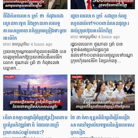
អ៊ីរ៉ង់ចំអកលោក ត្រាំ ថា កំពុងលេង
រដ្ឋបាលលោក ត្រាំ សងប្រាក់ពន្ធ
ល្ខោនការទូត និងច្រានចោលលទ្ធ
រហូតដល់ទៅ១០០ពាន់លានដុល្លារ
ភាពសម្រេចបានកិច្ចព្រមព្រៀងជាមួយ
ដល់ក្រុមហ៊ុនអាម៉េរិកវិញ
អាម៉េរិក
ដោយ​
​ ខេមបូណូមីស
4 hours ago
រដ្ឋបាលលោក ដូណាល់ ត្រាំ បាន​
ដោយ​
​ ខេមបូណូមីស
4 hours ago
ទូទាត់សងប្រាក់ពន្ធរហូត
ប្រធានក្រុមអ្នកចរចាកំពូលរបស់អ៊ីរ៉ង់ បាន
ដល់ទៅ១០០ពាន់លានដុល្លារទៅបណ្ដា
ចេញមុខចំអកឱ្យប្រធានាធិបតីអាម៉េរិក
ក្រុមហ៊ុនអាម៉េរិក នៃប្រាក់ពន្…
លោក ដូណាល់ ត្រាំ ថា កំពុងលេង
ល្ខោនក…
តើមានកត្តាចម្បងអ្វីជំរុញឱ្យវៀតណាម
ថៃ ដាក់ការត្រួតពិនិត្យ​ដើម្បីរឹតបន្ដឹង
ប្តូរគំរូអភិវឌ្ឍន៍ជាតិ ដែលបានប្រើ
សាកលវិទ្យាល័យទទួលនិស្សិតបរទេស
ប្រមាណ៤០ឆ្នាំមកនេះ?
ចូលរៀន