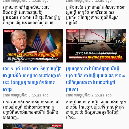
ដោយ​
​ ខេមបូណូមីស
5 hours ago
ដោយ​
​ ខេមបូណូមីស
5 hours ago
ក្រោយការអភិវឌ្ឍអស់រយៈពេល
ដ្ឋាភិបាលថៃ ក្រោមការដឹកនាំរបស់នាយក
ជិត៤០ឆ្នាំ ដែលបានជួយឱ្យ​
រដ្ឋមន្ត្រី អានុទីន ឆានវីរៈគុល បាន
ប្រទេសវៀតណាម ងើប​ផុតពីភាពក្រីក្រ
ប្រកាសបើកយុទ្ធនាការត្រួតពិនិត្យជា
និងក្លាយជាប្រទេសមានចំណូលមធ្យ…
បន្ទាន់ជ…
លោក ត្រាំ អះអាងថា កិច្ចព្រមព្រៀង
ក្រុមហ៊ុនធានារ៉ាប់រងកំពុងជួបវិបត្តិ
ជាមួយអ៊ីរ៉ង់ អាចប្រកាសនៅសប្តាហ៍
ក្រោយចិន ចាប់ផ្តើមប្រមូលពន្ធ ២០%
នេះ តែតម្រូវឱ្យថយម្នាក់១ជំហាន
លើចំណូលធានារ៉ាប់រងនៅក្រៅ
ជាមុន
ប្រទេស
ដោយ​
​ ខេមបូណូមីស
5 hours ago
ដោយ​
​ ខេមបូណូមីស
9 hours ago
ពិភពលោកកំពុងតាមដានសភាពការណ៍
ភាគហ៊ុនរបស់ក្រុមហ៊ុនធានារ៉ាប់រងយក្សៗ
នៅមជ្ឈិមបូព៌ាយ៉ាងយកចិត្តទុកដាក់
ជាច្រើន ដែលចុះបញ្ជីនៅទីក្រុងហុងកុង
បន្ទាប់ពីមហាអំណាចអាម៉េរិក និងអ៊ីរ៉ង់
បានដួលរលំ និងប្រឈមមុខនឹងវិបត្តិ
បានចេញ…
យ៉ាង…