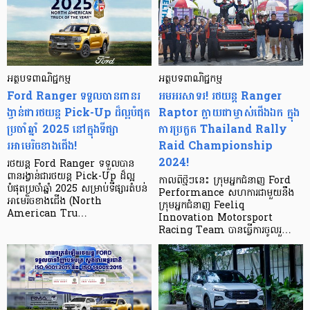
អត្ថបទពាណិជ្ជកម្ម
អត្ថបទពាណិជ្ជកម្ម
Ford Ranger ទទួលបានពានរ
អមអរសាទរ! រថយន្ត Ranger
ង្វាន់ជារថយន្ត Pick-Up ដ៏ល្អបំផុត
Raptor ក្លាយជាម្ចាស់ជើងឯក ក្នុង
ប្រចាំឆ្នាំ 2025 នៅក្នុងទីផ្សា
ការប្រកួត Thailand Rally
រអាមេរិចខាងជើង!
Raid Championship
2024!
រថយន្ត Ford Ranger ទទួលបាន
ពានរង្វាន់ជារថយន្ត Pick-Up ដ៏ល្អ
កាលពីថ្មីៗនេះ ក្រុមអ្នកជំនាញ Ford
បំផុតប្រចាំឆ្នាំ 2025 សម្រាប់ទីផ្សារតំបន់
Performance សហការជាមួយនឹង
អាមេរិចខាងជើង (North
ក្រុមអ្នកជំនាញ Feeliq
American Tru…
Innovation Motorsport
Racing Team បានធ្វើការចូលរួ…