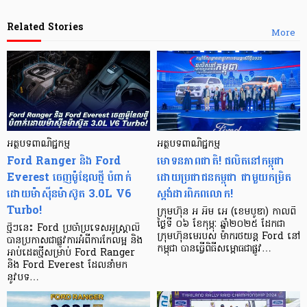
Related Stories
More
អត្ថបទពាណិជ្ជកម្ម
អត្ថបទពាណិជ្ជកម្ម
Ford Ranger និង Ford
មោទនភាពជាតិ! ផលិតនៅកម្ពុជា
Everest ចេញម៉ូឌែលថ្មី បំពាក់
ដោយប្រជាជនកម្ពុជា ជាមួយកម្រិត
ដោយម៉ាស៊ីនម៉ាស៊ូត 3.0L V6
ស្តង់ដារពិភពលោក!
Turbo!
ក្រុមហ៊ុន អ អិម អេ (ខេមបូឌា) កាលពី
ថ្ងៃទី ០៦ ខែកុម្ភៈ ឆ្នាំ២០២៥ ដែកជា
ថ្មីៗនេះ Ford ប្រចាំប្រទេសអូស្រ្តាលី
ក្រុមហ៊ុនមេរបស់ ម៉ាករថយន្ត Ford នៅ
បានប្រកាសជាផ្លូវការអំពីការកែលម្អ និង
កម្ពុជា បានធ្វើពិធីសម្ពោធជាផ្លូវ…
អាប់ដេតថ្មីសម្រាប់ Ford Ranger
និង Ford Everest ដែលនាំមក
នូវបទ…