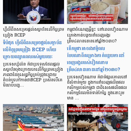
ហ្វីលីពីនសម្រេចផ្តល់សច្ចាប័នលើកិច្ចព្រម
កម្ពុជាចំណេញអ្វីខ្លះ នៅពេលវៀតណាម
ព្រៀង RCEP
គ្រោងកាត់បន្ថយនាំចេញអង្ករ
ទីបំផុត ហ្វីលីពីនសម្រេចផ្តល់សច្ចាប័ន
ត្រឹម៤លានតោននៅឆ្នាំ២០៣០?
តើកម្ពុជាអាចរងឥទ្ធិពល
លើកិច្ចព្រមព្រៀង RCEP ហើយ
បែបណាពីគម្រោងកាត់បន្ថយការនាំ
ក្រោយពន្យារពេលអស់មួយរយៈ
ចេញអង្កររបស់វៀតណាម
ប្រទេសហ្វីលីន គឺជាប្រទេសដែលផ្តល់
ត្រឹម៤លានតោននៅឆ្នាំ២០៣០?
សច្ចាប័នចុងក្រោយគេលើកិច្ចព្រមព្រៀង
ភាពជាដៃគូសេដ្ឋកិច្ចគ្រប់ជ្រុងជ្រោយ
ប្រទេសវៀតណាម គឺជាទីផ្សារគោលដៅ
តំបន់ឬហៅកាត់ថាRCEP ប្រសិនបើគេ
ដ៏សំខាន់មួយ ក្នុងការនាំចេញផលិតផល
មិនរាប់បញ្ច…
កសិកម្មរបស់កម្ពុជា ជាពិសេសផលិតផល
កសិកម្មដែលមិនទាន់កែច្នៃ ក្នុងនោះរួម
មាន …