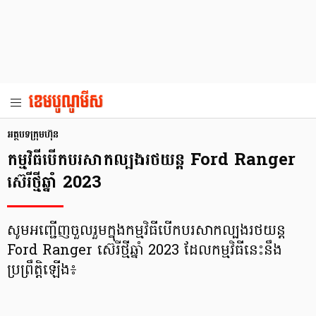
អត្ថបទក្រុមហ៊ុន
កម្មវិធីបើកបរសាកល្បងរថយន្ត Ford Ranger
ស៊េរីថ្មីឆ្នាំ 2023
សូមអញ្ជើញចួលរួមក្នុងកម្មវិធីបើកបរសាកល្បងរថយន្ត
Ford Ranger ស៊េរីថ្មីឆ្នាំ 2023 ដែលកម្មវិធីនេះនឹង
ប្រព្រឹត្តិឡើង៖