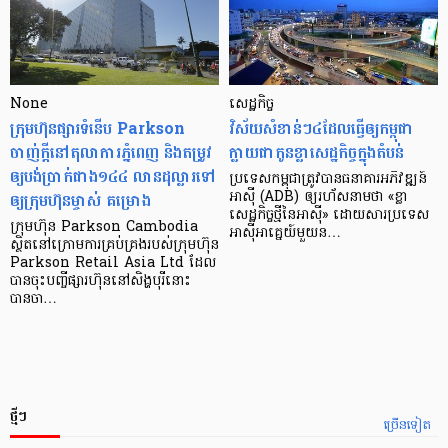
None
សេដ្ឋកិច្ច​
ក្រុមហ៊ុនផ្សារទំនើប Parkson
វិស័យ​សំខាន់ៗ​៤​ដែល​ធ្វើ​ឲ្យ​កម្ពុជា​
ចាញ់ក្ដីនៅតុលាការភ្នំពេញ និងតម្រូវ
ក្លាយ​ជា​កូន​ខ្លា​សេដ្ឋកិច្ច​ក្នុង​តំបន់
ឲ្យបង់ប្រាក់ជាង១៤៤ លានដុល្លារទៅ
ប្រទេស​កម្ពុជា​ត្រូវ​បាន​ធនាគារ​អភិវឌ្ឍន៍​
ឲ្យក្រុមហ៊ុនម្ចាស់ គម្រោង
អាស៊ី (ADB) ឲ្យ​រហ័ស​នាមថា «ខ្លា​
សេដ្ឋកិច្ច​ថ្មី​នៃ​អាស៊ី» ដោយសារ​ប្រទេស​
ក្រុមហ៊ុន Parkson Cambodia
អាស៊ី​អាគ្នេយ៍​មួយ​ន…
ស្ថិតនៅក្រោមការគ្រប់គ្រងរបស់ក្រុមហ៊ុន
Parkson Retail Asia Ltd ដែល
បានចុះបញ្ចីផ្សារហ៊ុននៅសិង្ហបុរីនោះ
បានចា…
ថ្មីៗ
ច្រើនទៀត