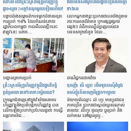
ធនាគារ​និង​គ្រឹះស្ថាន​មីក្រូ​ហិរញ្ញវត្ថុ​
ជន​បរទេស​៣​រូប​ដែល​ជួយ​ខ្មែរ​លេច​ធ្លោ​
ជួប«គ្រោះ»ក្តៅ​គគុក​មួយ​ទៀត​ហើយ!
ជាង​គេ
បន្ទាប់​ពី​រង​សម្ពាធ​​ពី​ការ​ទម្លាក់​ពិដាន​អត្រា​
លោកអ្នក​នាង​ខ្លះ​ប្រាកដ​ជា​បាន​​ដឹង​ឮ​តាម​
ការ​ប្រាក់ ១៨​% ដែល​កំណត់​ដោយ​
រយៈ​ការ​អាន​ព័ត៌មាន ឬ​ការ​ផ្សព្វផ្សាយ​
រដ្ឋាភិបាល​កម្ពុជា កាល​ពី​ពេល​ថ្មីៗ​នេះ
ផ្សេងៗ អំពី​ភាព​ល្បីល្បាញ​របស់​ជន​
ឥឡូវ​នេះ ធនាគ…
បរទេស​មួយ​ចំនួន ដែល…
បញ្ហា​អត្រា​ការប្រាក់
ពាណិជ្ជករជោគជ័យ
គ្រឹះស្ថាន​មីក្រូ​ហិរញ្ញវត្ថុ​នឹង​ជួប​វិបត្តិ​
ឧកញ៉ា លី ហួរ៖ ដើមទុនរកស៊ីដំបូង
ធ្ងន់ធ្ងរ​ឈាន​ទៅ​រក​ការ​ក្ស័យធន?
របស់ខ្ញុំកើតចេញពីជ្រូក១ក្បាល
ក្រុម​អ្នក​ជំនាញ​នៅ​ក្នុង​វិស័យ​ធនាគារ
និយាយ​ពី​ឈ្មោះ លី ហួរ មាន​ប្រជាជន​
ហិរញ្ញវត្ថុ​និង​ប្រតិបត្តិករ​ហិរញ្ញ​វត្ថុ បាន​​
ភាគ​ច្រើន ប្រាកដ​ជា​ស្គាល់​ច្បាស់​ណាស់
លើក​ឡើង​ប្រហាក់​ប្រហែល​គ្នា​ថា ការ​ធ្វើ​
តាមរយៈ លីហួរ ដូរ​លុយ ប្តូរ​បា្រក់ និង​
អន្តរាគមន៍​ព…
លក់​មាស នៅ​ផ្សារ​អូរ​ឫ…