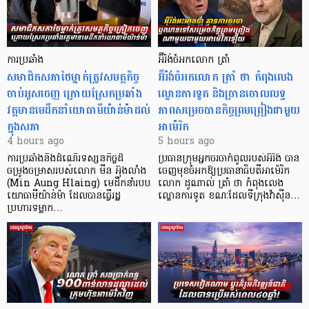
ការប្រឆាំង
អ៊ីរ៉ង់ចំអកលោក ត្រាំ
សមាជិកសភាថៃម្នាក់ត្រូវសមត្ថកិច្ច
អ៊ីរ៉ង់ចំអកលោក ត្រាំ ថា កំពុងលេង
ចាប់អូសចេញ ក្រោយស្រែកប្រឆាំង
ល្ខោនការទូត និងច្រានចោលលទ្ធ
វត្តមានមេដឹកនាំយោធាមីយ៉ាន់ម៉ាដល់
ភាពសម្រេចបានកិច្ចព្រមព្រៀងជាមួយ
ក្នុងសភា
អាម៉េរិក
4 hours ago
5 hours ago
ការប្រឆាំងនឹងដំណើរទស្សនកិច្ចដ៏
ប្រធានក្រុមអ្នកចរចាកំពូលរបស់អ៊ីរ៉ង់ បាន
ចម្រូងចម្រាសរបស់លោក មីន អ៊ុងលាំង
ចេញមុខចំអកឱ្យប្រធានាធិបតីអាម៉េរិក
(Min Aung Hlaing) មេដឹកនាំរបប
លោក ដូណាល់ ត្រាំ ថា កំពុងលេង
យោធាមីយ៉ាន់ម៉ា ដែលបានធ្វើរដ្ឋ
ល្ខោនការទូត ខណៈដែលទីក្រុងវ៉ាស៊ីន…
ប្រហារទម្លាក…