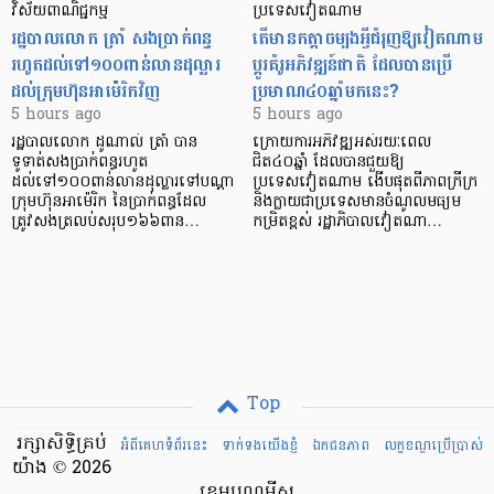
វិស័យ​ពាណិជ្ជកម្ម
ប្រទេសវៀតណាម
រដ្ឋបាលលោក ត្រាំ សងប្រាក់ពន្ធ
តើមានកត្តាចម្បងអ្វីជំរុញឱ្យវៀតណាម
រហូតដល់ទៅ១០០ពាន់លានដុល្លារ
ប្តូរគំរូអភិវឌ្ឍន៍ជាតិ ដែលបានប្រើ
ដល់ក្រុមហ៊ុនអាម៉េរិកវិញ
ប្រមាណ៤០ឆ្នាំមកនេះ?
5 hours ago
5 hours ago
រដ្ឋបាលលោក ដូណាល់ ត្រាំ បាន​
ក្រោយការអភិវឌ្ឍអស់រយៈពេល
ទូទាត់សងប្រាក់ពន្ធរហូត
ជិត៤០ឆ្នាំ ដែលបានជួយឱ្យ​
ដល់ទៅ១០០ពាន់លានដុល្លារទៅបណ្ដា
ប្រទេសវៀតណាម ងើប​ផុតពីភាពក្រីក្រ
ក្រុមហ៊ុនអាម៉េរិក នៃប្រាក់ពន្ធដែល
និងក្លាយជាប្រទេសមានចំណូលមធ្យម
ត្រូវសងត្រលប់សរុប១៦៦ពាន…
កម្រិតខ្ពស់ រដ្ឋាភិបាលវៀតណា…
Top
រក្សាសិទ្ធិគ្រប់
អំពីគេហទំព័រនេះ
ទាក់ទងយើងខ្ញំ
ឯកជនភាព
លក្ខខណ្ឌ​ប្រើ​ប្រាស់
យ៉ាង © 2026
ខេមបូណូមីស