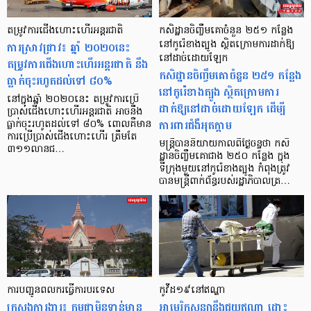
តម្រូវការ​ជើងហោះហើរអន្តរជាតិ
កសិដ្ឋានចិញ្ចឹមគោចំនួន ២៥១ កន្លែង
ការស្រាវជ្រាវ៖ ឆ្នាំ ២០២០នេះ
នៅកូរ៉េខាងត្បូង ស្ថិតក្រោមការដាក់ឱ្យ
នៅដាច់ដោយឡែក
តម្រូវការជើងហោះហើរអន្តរជាតិ នឹង
កសិដ្ឋានចិញ្ចឹមគោចំនួន ២៥១ កន្លែង
ធ្លាក់ចុះរហូតដល់ទៅ ៨០%
នៅកូរ៉េខាងត្បូង ស្ថិតក្រោមការ
នៅក្នុងឆ្នាំ ២០២០នេះ តម្រូវការប្រើ
ដាក់ឱ្យនៅដាច់ដោយឡែក ដើម្បី
ប្រាស់ជើងហោះហើរអន្តរជាតិ អាចនឹង
ការពារជំងឺអុតក្ដាម
ធ្លាក់ចុះរហូតដល់ទៅ ៨០% ពោលគឺមាន
ការប្រើប្រាស់ជើងហោះហើរ ត្រឹមតែ
មន្ត្រីបាននិយាយកាលពីថ្ងៃចន្ទថា កសិ
៣១១លានជ…
ដ្ឋានចិញ្ចឹមគោជាង ២៥០ កន្លែង ក្នុង
ទីក្រុងមួយនៅកូរ៉េខាងត្បូង កំពុងត្រូវ
បានមន្ត្រីពាក់ព័ន្ធរបស់រដ្ឋាភិបាលត្រ…
ការបញ្ជូនពលករធ្វើការបរទេស
កូវីដ១៩នៅឥណ្ឌា
ក្រសួងការងារ៖ កម្ពុជាមិនទាន់មាន
អាមេរិកសន្យានឹងជួយឥណ្ឌា ដោះ