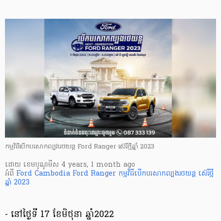
កម្មវិធីបើកបរសាកល្បងរថយន្ត Ford Ranger ស៊េរីថ្មីឆ្នាំ 2023
ដោយ
​ ខេមបូណូមីស
4 years, 1 month ago
អំពី
Ford Cambodia
Ford Ranger
កម្មវិធីបើកបរសាកល្បងរថយន្ត
ស៊េរីថ្មី
ឆ្នាំ 2023
- នៅថ្ងៃទី 17 ខែមិថុនា ឆ្នាំ2022