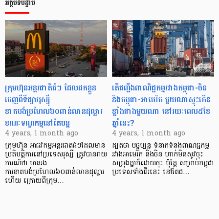
អត្ថបទបន្ទាប់
ក្រុមហ៊ុនអន្តរជាតិធំៗ ដែលដកខ្លួន
តើជញ្ជីងពាណិជ្ជកម្មរវាងកម្ពុជា-ចិន
ចេញពីទីផ្សាររុស្ស៊ី
និងកម្ពុជា-អាមេរិក មួយណាស្ទុះកើន
ខាតបង់ប្រហែល៦០ពាន់លានដុល្លារ
ខ្លាំងជាងមួយណា នៅរយៈពេល៥ខែ
ខណៈទណ្ឌកម្មនៅតែបន្ត
ឆ្នាំនេះ?
4 years, 1 month ago
4 years, 1 month ago
ក្រុមហ៊ុន អាជីវកម្មអន្តរជាតិធំៗដែលមាន
ដ្បិតថា បច្ចុប្បន្ន ទំនាក់ទំនងពាណិជ្ជកម្ម
ប្រតិបត្តិការនៅប្រទេសរុស្សី ត្រូវបានរាយ
រវាងអាមេរិក និងចិន ហាក់មិនសូវចុះ
ការណ៍ថា មានរង
សម្រុងគ្នាក៏ដោយចុះ ប៉ុន្ដែ សម្រាប់កម្ពុជា
ការខាតបង់ប្រហែល៦០ពាន់លានដុល្លារ
ប្រទេសទាំងពីរនេះ នៅតែជ…
ហើយ ក្រោយពីក្រុម…