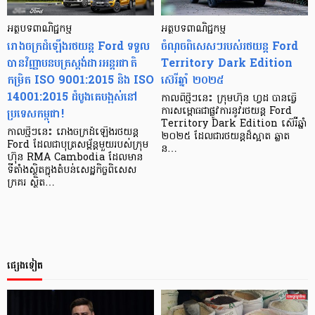
អត្ថបទពាណិជ្ជកម្ម
អត្ថបទពាណិជ្ជកម្ម
រោងចក្រដំឡើងរថយន្ត Ford ទទួល
ចំណុចពិសេសៗរបស់រថយន្ត Ford
បានវិញ្ញាបនបត្រស្តង់ដារអន្តរជាតិ
Territory Dark Edition
កម្រិត ISO 9001:2015 និង ISO
ស៊េរីឆ្នាំ ២០២៥
14001:2015 ដំបូងគេបង្អស់នៅ
កាលពីថ្មីៗនេះ ក្រុមហ៊ុន ហ្វដ បានធ្វើ
ប្រទេសកម្ពុជា!
ការសម្ពោធជាផ្លូវការនូវរថយន្ត Ford
Territory Dark Edition ស៊េរីឆ្នាំ
កាលថ្មីៗនេះ រោងចក្រដំឡើងរថយន្ត
២០២៥ ដែលជារថយន្តដ៏ស្អាត ឆ្លាត
Ford ដែលជាបុត្រសម្ព័ន្តមួយរបស់ក្រុម
ន…
ហ៊ុន RMA Cambodia ដែលមាន
ទីតាំងស្ថិតក្នុងតំបន់សេដ្ឋកិច្ចពិសេស
ក្រគរ ស្ថិត…
ផ្សេងទៀត