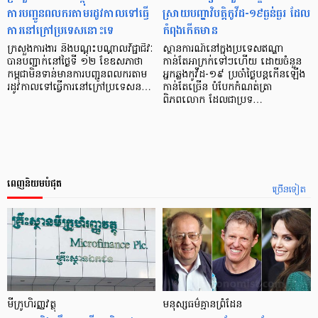
ការបញ្ជូនពលករតាមរដូវកាលទៅធ្វើ
ស្រាយបញ្ហាវិបត្តិកូវីដ-១៩ធ្ងន់ធ្ងរ ដែល
ការនៅក្រៅប្រទេសនោះទេ
កំពុងកើតមាន
ក្រសួងការងារ និងបណ្តុះបណ្តាលវិជ្ជាជីវៈ
ស្ថានការណ៍នៅក្នុងប្រទេសឥណ្ឌា
បាន​បញ្ជាក់​នៅថ្ងៃទី ១២ ខែឧសភាថា
កាន់តែអាក្រក់ទៅៗហើយ ដោយចំនួន
កម្ពុជាមិនទាន់មានការបញ្ជូនពលករតាម
អ្នកឆ្លងកូវីដ-១៩ ប្រចាំថ្ងៃបន្ដកើនឡើង
រដូវកាល​ទៅធ្វើការនៅក្រៅប្រទេសន…
កាន់តែច្រើន បំបែកកំណត់ត្រា
ពិភពលោក ដែលជាប្រទ…
ពេញនិយមបំផុត
ច្រើនទៀត
មីក្រូ​ហិរញ្ញវត្ថុ
មនុស្ស​ធម៌​គ្មាន​ព្រំដែន