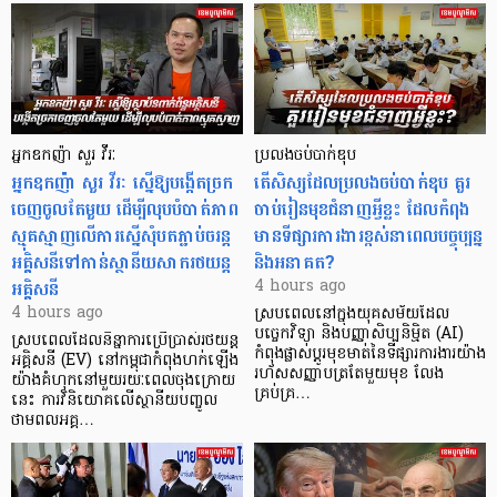
អ្នកឧកញ៉ា សួរ វីរៈ
ប្រលងចប់បាក់ឌុប
អ្នកឧកញ៉ា សួរ វីរៈ ស្នើឱ្យបង្កើតច្រក
តើសិស្សដែលប្រលងចប់បាក់ឌុប គួរ
ចេញចូលតែមួយ ដើម្បីលុបបំបាត់ភាព
ចាប់រៀនមុខជំនាញអ្វីខ្លះ ដែលកំពុង
ស្មុគស្មាញលើការស្នើសុំបតភ្ជាប់ចរន្ត
មានទីផ្សារការងារខ្ពស់នាពេលបច្ចុប្បន្ន
អគ្គិសនីទៅកាន់ស្ថានីយសាករថយន្ត
និងអនាគត?
អគ្គិសនី
4 hours ago
4 hours ago
ស្របពេលនៅក្នុងយុគសម័យដែល
បច្ចេកវិទ្យា និងបញ្ញាសិប្បនិម្មិត (AI)
ស្របពេលដែលនិន្នាការប្រើប្រាស់រថយន្ត
កំពុងផ្លាស់ប្តូរមុខមាត់នៃទីផ្សារការងារយ៉ាង
អគ្គិសនី (EV) នៅកម្ពុជាកំពុងហក់ឡើង
រហ័សសញ្ញាបត្រតែមួយមុខ លែង
យ៉ាងគំហុកនៅមួយរយៈពេលចុងក្រោយ
គ្រប់គ្រ…
នេះ ការវិនិយោគលើស្ថានីយបញ្ចូល
ថាមពលអគ្គ…