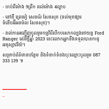
- ចាប់ពីម៉ោង 9ព្រឹក ដល់ម៉ោង 4ល្ងាច
- នៅដឹ ព្រេមៀ សេនធ័រ សែនសុខ (ទល់មុខផ្សារ
ទំនើបអ៊ីអនម៉ល សែនសុខ)។
- រាល់ការអញ្ជើញចូលរួមកម្មវិធីបើកបរសាកល្បងរថយន្ត Ford
Ranger ស៊េរីថ្មីឆ្នាំ 2023 នេះលោកអ្នកនឹងទទួលបានកាដូ
អនុស្សាវរីយ៍។
សម្រាប់ព័ត៌មានបន្ថែម និងទំនាក់ទំនងចុះឈ្មោះចូលរួម 087
333 139 ៕
_