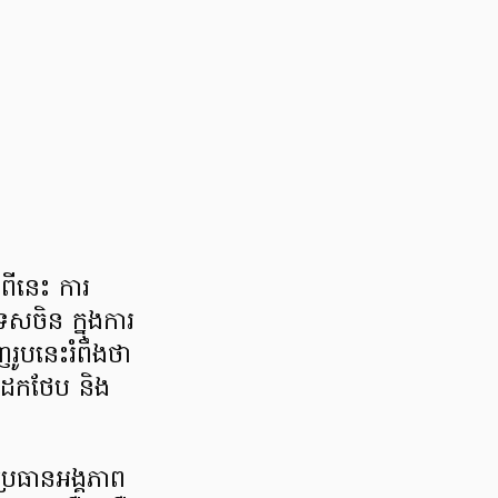
ពីនេះ ការ
េសចិន ក្នុងការ
រូបនេះរំពឹងថា
្តដែកថែប និង
ាប្រធានអង្គភាព