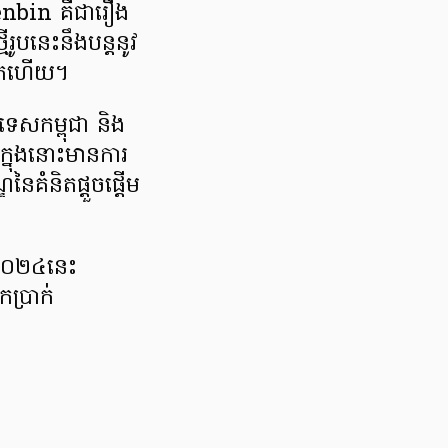
enbin គឺជារឿង
មីរូបនេះនឹងបន្តនូវ
ូរមកហើយ។
រទេសកម្ពុជា និង
 ក្នុងនោះមានការ
ឌនៃគំនិតផ្ដួចផ្ដើម
ាំ២០២៤នេះ
ប្រាក់