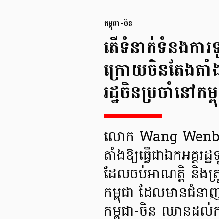
កម្ពុជា-ចិន
តើទំនាក់ទំនងការទ
ក្រោយចិនតែងតាំង
រដ្ឋចិនប្រចាំនៅកម្
លោក Wang Wenbin អត
តាំងឱ្យធ្វើជាឯកអគ្គរដ
ដែលចប់អាណត្តិ និងត្រូ
កម្ពុជា ដែលមានជំនាញ
កម្ពុជា-ចិន ឈានដល