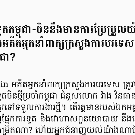
ូតកម្ពុជា-ចិននឹងមានការប្រែប្រួ
អតីតអ្នកនាំពាក្យក្រសួងការបរទេស
ពុជា?
ីតអ្នកនាំពាក្យក្រសួងការបរទេស ត្រូវប
្ឋទូតចិនថ្មីប្រចាំកម្ពុជា ជំនួសលោក វ៉ាង 
វទៅទទួលការងារថ្មី។ តើវត្តមានរបស់ឯកអគ្គរដ្
ផ្នែកការទូត និងវោហាសព្ទនយោបាយ នឹងធ្វើ
់កម្រិតណា? ហើយអ្នកជំនាញយល់យ៉ាងណាច