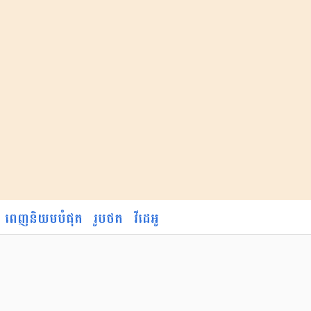
ពេញនិយមបំផុត
រូបថត
វីដេអូ