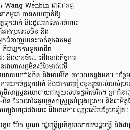
ោក Wang Wenbin ជាឯកអគ្គ
ាំនៅកម្ពុជា​ បានសបញ្ជាក់ឱ្យ
តទុកដាក់ និងផ្ដល់អាទិភាពចំពោះ
ាគីរវាងប្រទេសចិន និង
អ្នកជំនាញរូបនេះចាត់ទុកឯកអគ្គ
នេះ គឺជាអ្នកការទូតអាជីព
ីវៈ និងមានចំណេះដឹងខាងកិច្ចការ
មានវោហាសព្ទមិនសំចៃមាត់លើ
្តនយោបាយរវាងចិន និងអាម៉េរិក នាពេលកន្លងមក។ បន្ថែម
ការយកចិត្តទុកដាក់ និងជាការត្រៀមខ្លួនរួចរាល់របស់ប្រទ
ែកភូមិសាស្រ្តនយោបាយជាមួយសហរដ្ឋអាម៉េរិក។ អ្នកជំនាញ
ា-ចិន ដែលជាដៃគូយុទ្ធសាស្រ្តគ្រប់ជ្រុងជ្រោយ និងជាមិត
តិការត្បូងពេជ្រផងនោះ នឹងមានភាពល្អប្រសើរបន្ថែមទៀត។
ត្តម ប៉ែន បូណា រដ្ឋមន្ត្រីប្រតិភូអមនាយករដ្ឋមន្ត្រី និងជ