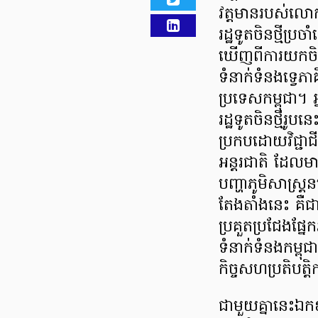
វត្តមានរបស់ល
រដ្ឋទូតចិនថ្មីប្រច
ឃើញពីការយកចិត្
ទំនាក់ទំនងទ្វេភ
ប្រទេសកម្ពុជា។ 
រដ្ឋទូតចិនថ្មីរូប
ប្រកបដោយវិជ្ជាជ
អន្តរជាតិ ដែល
បញ្ហាភូមិសាស្រ
តែងតាំងនេះ គឺជា
ប្រគួតប្រជែងផ្ន
ទំនាក់ទំនងកម្ពុជ
កិច្ចសហប្រតិបត្
​ជាមួយគ្នានេះឯកឧ