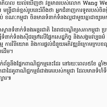
ាជរដ្ឋាភិបាល យល់ឃើញថា វត្តមានរបស់លោក Wang W
។ មន្រ្តីជាន់ខ្ពស់រូបនេះរំពឹងថា អ្នកជំនាញការទូតរបស់ចិនថ្
ាប់ ខណៈកម្ពុជា ចិនមានទំនាក់ទំនងល្អជាមួយគ្នាជាយ
យាស្ថានទំនាក់ទំនងអន្តរជាតិ នៃរាជបណ្ឌិត្យសភាកម្ពុជា ប្
ទំនាក់ទំនងស៊ីជម្រៅលើផ្នែកសេដ្ឋកិច្ច និងសង្គមវប្បធម៌
ជកម្ម ការវិនិយោគ និងការផ្ដល់ជំនួយអភិវឌ្ឍន៍ក្រោមក្របខណ្
ូវជាដើម។
ក់ព័ន្ធនឹងផ្នែកពាណិជ្ជកម្មនេះដែរ នៅរយៈពេល៥ខែ ឆ្ន
ាដៃគូពាណិជ្ជកម្មធំជាងគេរបស់កម្ពុជា ដែលមានទំហំទឹក
្លារ៕