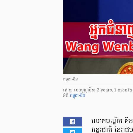
កម្ពុជា-ចិន
ដោយ
​ ខេមបូណូមីស
2 years, 1 month
អំពី
កម្ពុជា-ចិន
លោកបណ្ឌិត គិន ភ
អន្តរជាតិ នៃរា