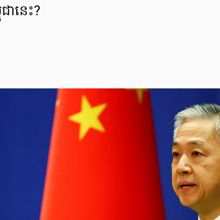
ម្ពុជានេះ?