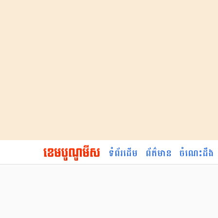
ទំព័រដើម
ព័ត៌មាន
ចំណេះដឹង