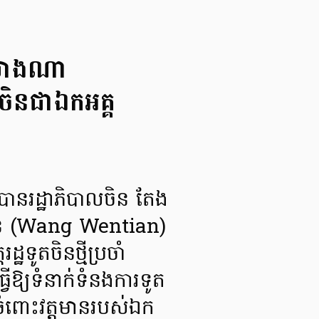
លយ៉ាងណា
ចិនជាឯកអគ្គ
ានរដ្ឋាភិបាលចិន តែង
វិនធាន (Wang Wentian)
ឋទូតចិនថ្មីប្រចាំ
ឱ្យទំនាក់ទំនងការទូត
ំពោះវត្តមានរបស់ឯក