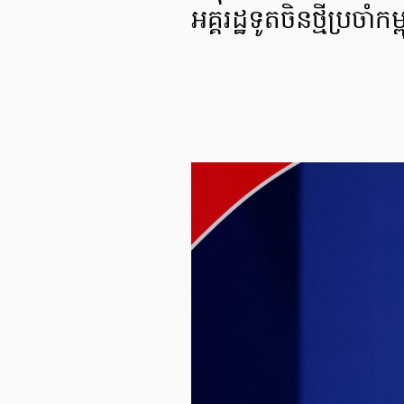
អគ្គរដ្ឋទូតចិនថ្មីប្រចាំក