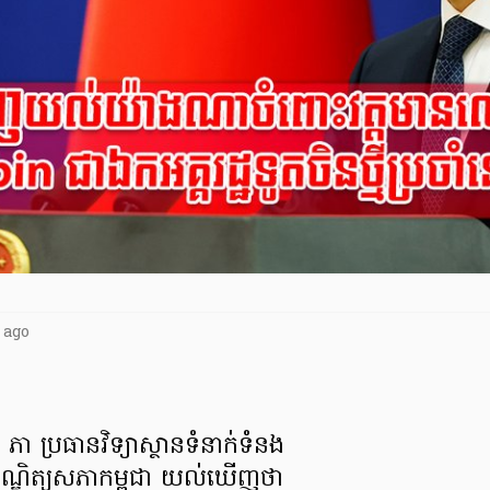
 ago
ា ប្រធានវិទ្យាស្ថានទំនាក់ទំនង
ជបណ្ឌិត្យសភាកម្ពុជា យល់ឃើញថា