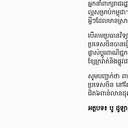
អ្នកនាំពាក្យរ
ល្អសម្រាប់កម្ពុជា
អ្វីៗដែលមានស្រ
​បើតាមប្រធានវិទ្
ប្រទេសចិនបានធ្វើ
ផ្លាស់ប្ដូរពាណិជ្
ខ្សែក្រវាត់និងផ្ល
សូមបញ្ជាក់ថា ពា
ប្រទេសចិន នៅតែជ
ជិត៦ពាន់លានដុល
អត្ថបទ៖ បូ ដូឡា​