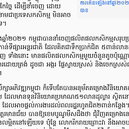
ការកើនឡើងនៅឆ្នាំ២០២១
ែច្នៃ ដើម្បីនាំចេញ ដោយ
បាន
ងនាមជាប្រទេសកសិកម្ម មិនអាច
ទេ។
្នុងឆ្នាំ២០២១ កម្ពុជាបាននាំចេញផលិតផលកសិកម្មសរុប
ីផ្សារអន្តរជាតិ ដែលគិតជាទឹកប្រាក់ជិត ៥ពាន់លានដុល
ញ ទាំងនោះ មានផលិតផលកសិកម្មមួយចំនួនតូចប៉ុណ្ណ
រដោយត្រង់ ដូចជា អង្ករ ផ្លែស្វាយស្រស់ និងចេកស្រស់ជ
។
មប្រឹក្សាអភិវឌ្ឍកម្ពុជា ក៏ទើបតែបានអនុម័តគម្រោងវិនិយោ
 ដែលមានទុនវិនិយោគប្រមាណ៥១លានដុល្លារ ស្ថិតនៅស្
័យ ដែលអាចផ្ដល់ការងារដល់ពលរដ្ឋរហូតជិត២ពាន់កន្លែង។
ត្តរមានជ័យ បានឱ្យខេមបូណូមីសដឹងថា ជុំវិញគម្រោង
លម្អិតនៅឡើយទេ ប៉ុន្តែ លោករីករាយព្រោះវា នឹងអាច