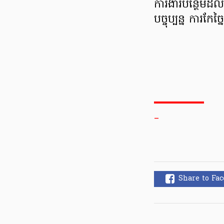
ការងារបន្ថែមដល់ព
បច្ចុប្បន្ន ការកែ
_
Share to Fa