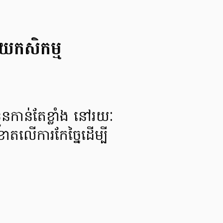
ស័យកសិកម្ម
ួនកាន់តែខ្លាំង នៅរយៈ
ះខាតលើការកែច្នៃដើម្បី