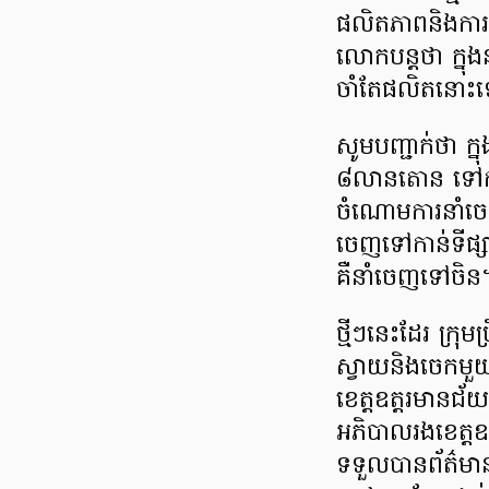
ផលិតភាពនិងការក
លោកបន្តថា ក្នុ
ចាំតែផលិតនោះ
សូមបញ្ជាក់ថា ក
៨លានតោន ទៅកាន់ទ
ចំណោមការនាំចេ
ចេញទៅកាន់ទីផ្សា
គឺនាំចេញទៅចិន
ថ្មីៗនេះដែរ ក្រុ
ស្វាយនិងចេកមួយ
ខេត្តឧត្តរមានជ
អភិបាលរងខេត្តឧ
ទទួលបានព័ត៌មាន