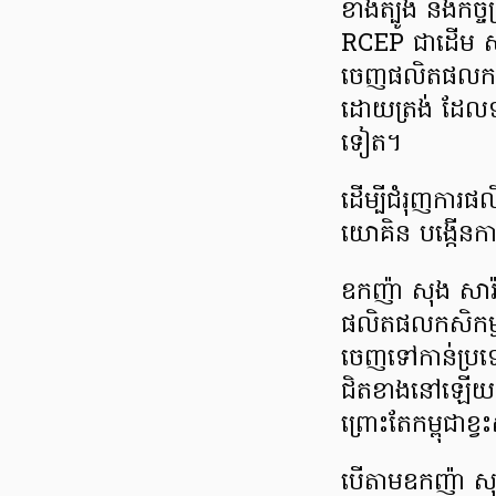
ខាងត្បូង និងកិច្ច
RCEP ជាដើម សុទ
ចេញផលិតផលកសិកម
ដោយត្រង់ ដែលទាម
ទៀត។
ដើម្បីជំរុញការផល
យោគិន បង្កើនកា
ឧកញ៉ា សុង សារ៉
ផលិតផលកសិកម្មក
ចេញទៅកាន់ប្រទេស
ជិតខាងនៅឡើយ ដ
ព្រោះតែកម្ពុជាខ
បើតាមឧកញ៉ា សុង 