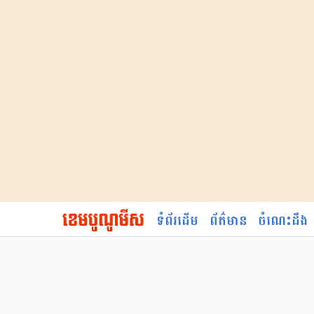
ទំព័រដើម
ព័ត៌មាន
ចំណេះដឹង