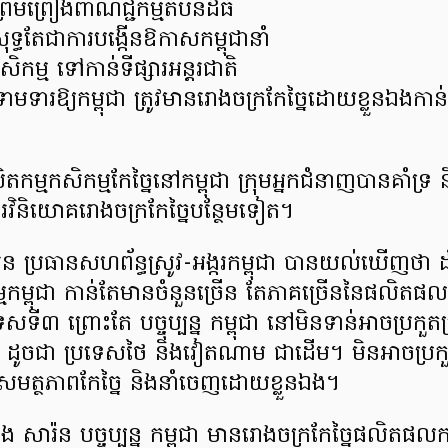
ព្រមព្រៀងពាណិជ្ជកម្មតំបន់ដ៏ធំ
្ធតែជាការបង្កើនឱកាសកម្ពុជានាំ
្ម ទៅកាន់ទីផ្សារអន្តរជាតិ
ទារឱ្យកម្ពុជា ត្រូវមានរោងចក្រកែច្នៃដោយខ្លួនឯងកាន
ិតកម្មកសិកម្មកែច្នៃនៅកម្ពុជា ក្រុមអ្នកជំនាញបានគាំទ្រ និ
រវិនិយោគរោងចក្រកែច្នៃបន្ថែមទៀត។
ន ប្រធានសហព័ន្ធស្រូវ-អង្ករកម្ពុជា បានយល់ឃើញថា ដ
ម្ពុជា កាន់តែមានចំនួនច្រើន តែភាគច្រើននៃផលិតផលទា
ទី៣ ព្រោះតែ បច្ចុប្បន្ន កម្ពុជា នៅមិនទាន់អាចប្រកួ
ូចជា ប្រទេសថៃ និងវៀតណាម ជាដើម។ មិនអាចប្រកួ
្វះសមត្ថភាពកែច្នៃ និងនាំចេញដោយខ្លួនឯង។
សារ៉ន បច្ចុប្បន្ន កម្ពុជា មានរោងចក្រកែច្នៃផលិតផលក