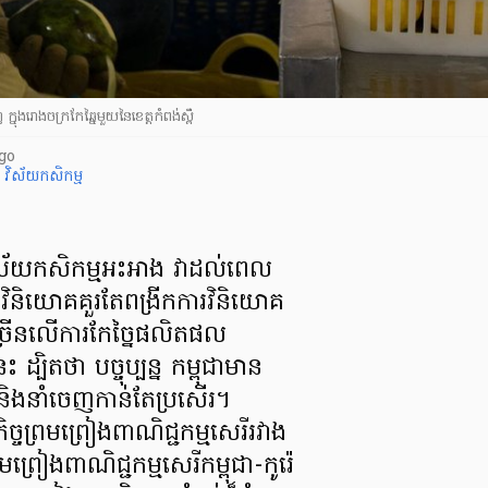
ក្នុងរោងចក្រកែឆ្នៃមួយនៃខេត្តកំពង់ស្ពឺ
go
ៃ
វិស័យកសិកម្ម
ងវិស័យកសិកម្មអះអាង វាដល់ពេល
និយោគគួរតែពង្រីកការវិនិយោគ
ែច្រើនលើការកែច្នៃផលិតផល
ដ្បិតថា បច្ចុប្បន្ន កម្ពុជាមាន
ិងនាំចេញកាន់តែប្រសើរ។
ច្ចព្រមព្រៀងពាណិជ្ជកម្មសេរីរវាង
្រមព្រៀងពាណិជ្ជកម្មសេរីកម្ពុជា-កូរ៉េ