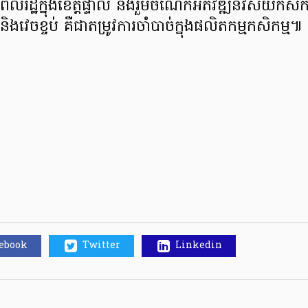
លរដ្ឋក្នុងខេត្តផ្ទាល់ និងរួមចំណែកអភិវឌ្ឍន៍វិស័យកសិក
ច្នៃនិងវេចខ្ចប់ គឺជាតម្រូវការចាំបាច់ក្នុងផលិតកម្មកសិកម្ម៕
cebook
Twitter
Linkedin