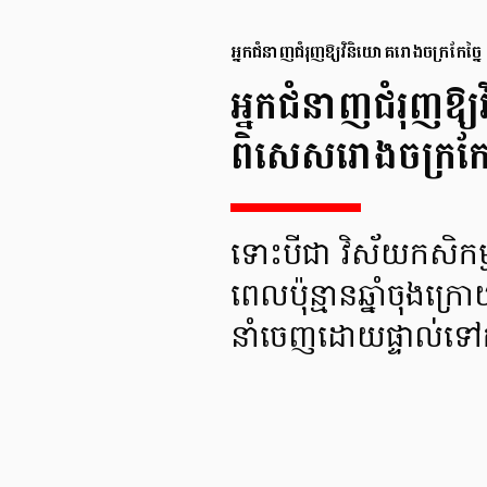
អ្នកជំនាញជំរុញឱ្យវិនិយោគរោងចក្រកែច្នៃ
អ្នកជំនាញជំរុញឱ្យ
ពិសេសរោងចក្រកែច
ទោះបីជា វិស័យកសិកម្ម
ពេលប៉ុន្មានឆ្នាំចុងក្រ
នាំចេញដោយផ្ទាល់ទៅកា