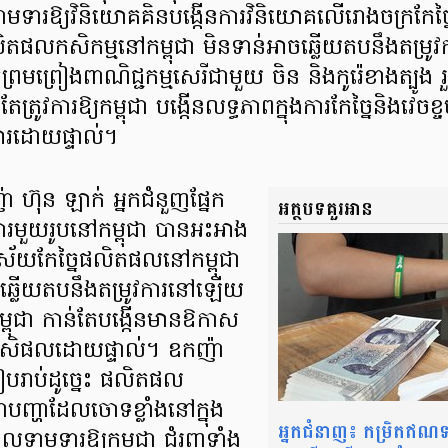
រឱ្យវិនិយោគគិនបង្កើនការវិនិយោគលើរោងចក្រកែច្នៃ 
លិតផលកសិកម្មនៅកម្ពុជា មិនទាន់អាចឆ្លើយតបនឹងតម្រូ
ព្រមព្រៀងពាណិជ្ជកម្មសេរីជាមួយ ចិន និងកូរ៉េខាងត្បូង រួ
្រូវការឱ្យកម្ពុជា បង្កើនលទ្ធភាពក្នុងការកែច្នៃនិងវេចខ្ច
ារដោយផ្ទាល់។
៊ុន ឡាក់ អ្នកជំនួញផ្នែក
អត្ថបទគួរអាន
លោរមួយរូបនៅកម្ពុជា បានអះអាង
ន វិស័យកែច្នៃផលិតផលនៅកម្ពុជា
ចឆ្លើយតបនឹងតម្រូវការនៅឡើយ
ពុជា កាន់តែបង្កើនមានឱកាស
កសិផលដោយផ្ទាល់។ ឧកញ៉ា
ៀបរាប់ដូច្នេះ ផលិតផល
ជាបញ្ហាដែលចោទខ្លាំងនៅក្នុង
អ្នកជំនាញ៖ កម្រិតឥណ
លទាមទារឱ្យកម្ពុជា ជំរុញទាំង