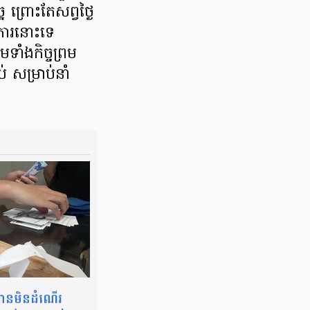
ព្រោះតែសព្វថ្ងៃ
វការនោះទេ
មទាំងកិច្ចព្រម
ប់ សម្រាប់នាំ
ទានមិនដំណើរ