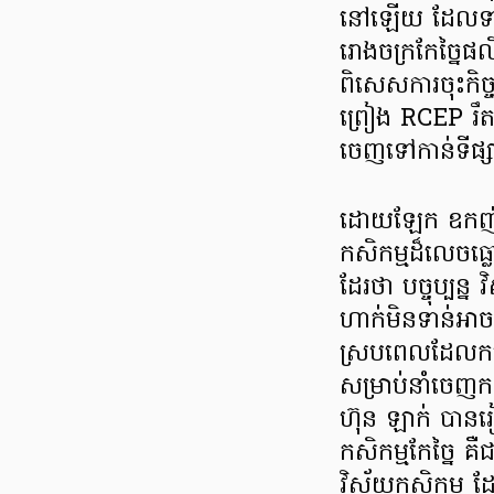
នៅឡើយ ដែលទាមទា
រោងចក្រកែច្នៃផ
ពិសេសការចុះកិច្ច
ព្រៀង RCEP រឹតតែត
ចេញទៅកាន់ទីផ្ស
ដោយឡែក ឧកញ៉ា ហ
កសិកម្មដ៏លេចធ្
ដែរថា បច្ចុប្បន្
ហាក់មិនទាន់អា
ស្របពេលដែលកម្
សម្រាប់នាំចេញ
ហ៊ុន ឡាក់ បានរ
កសិកម្មកែច្នៃ គឺ
វិស័យកសិកម្ម ដែ