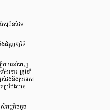
់តែច្រើនថែម
ងជំរុញឱ្យវិនិ
្បិតការនាំចេញ
ំងនោះ ត្រូវនាំ
តប្រជែងនឹងប្រទេស
តប្រជែងបាន
សិកម្មតិចតួច