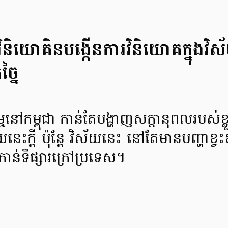
វិនិយោគិនបង្កើនការវិនិយោគក្នុងវិ
្នៃ
នៅកម្ពុជា កាន់តែបង្ហាញសក្ដានុពលរបស់ខ្ល
ោយនេះក្ដី ប៉ុន្ដែ វិស័យនេះ នៅតែមានបញ្ហាខ្វ
ន់ទីផ្សារក្រៅប្រទេស។