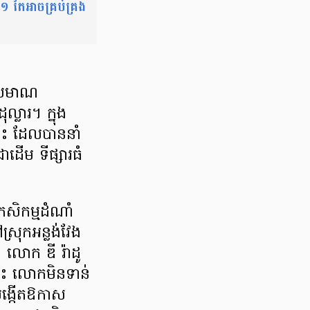
 តែអាចគ្រប់គ្រង
ប្រមាណ
្លារ។ ក្នុង
ោះ ដែលបាននាំ
ាដើម ទីផ្សារធំ
គកសិកម្មដំណាំ
រុកអន្លង់វែង
 លោក ឌី រ៉ាដូ
នេះ លោកមិនទាន់
បង្កើតឱកាស