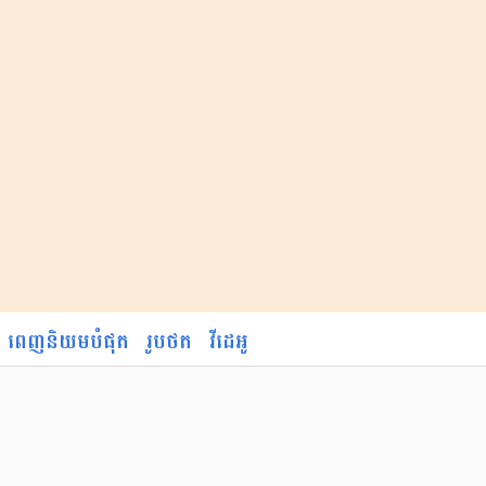
ពេញនិយមបំផុត
រូបថត
វីដេអូ