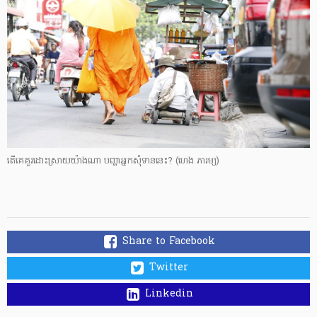
តើ​គេ​គួរ​ដោះស្រាយ​យ៉ាង​ណា​ បញ្ហា​អ្នក​សុំទាននេះ?
(ហេង ភារម្យ)
Share to Facebook
Twitter
Linkedin