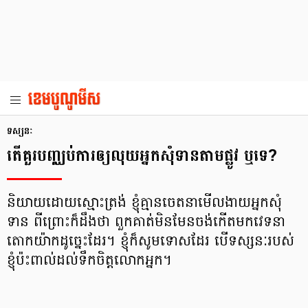
ទស្សនៈ
តើ​គួរ​បញ្ឈប់​ការ​ឲ្យ​លុយ​អ្នក​សុំទាន​តាម​ផ្លូវ ឬ​ទេ?
និយាយដោយស្មោះត្រង់ ខ្ញុំគ្មានចេតនាមើលងាយអ្នកសុំ
ទាន ពីព្រោះក៏ដឹងថា ពួកគាត់មិនមែនចង់កើតមកវេទនា
តោកយ៉ាក​​ដូច្នេះ​ដែរ។ ខ្ញុំក៏សូមទោសដែរ បើទស្សនៈរបស់
ខ្ញុំប៉ះពាល់ដល់ទឹកចិត្តលោកអ្នក។