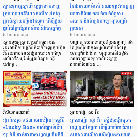
ស្ថានទូតអូស្ត្រាលី ប្តេជ្ញាទាក់ទាញ
ថៃរងភាពអាម៉ាស់ ខណៈឡាវបណ្តេញ
ក្រុមហ៊ុនមក​វិនិយោគលើការកែច្នៃ
ជនជាតិថៃ៣២នាក់ពាក់ព័ន្ធការ
គ្រាប់ស្វាយចន្ទីនៅកម្ពុជា ដើម្បីជួយ
ឆបោក និងល្បែងអនឡាញចេញពី
ផ្តល់តម្លៃបន្ថែមកសិករ និងសេដ្ឋកិច្ច
ប្រទេស
5 hours ago
6 hours ago
ស្ថានទូតអូស្ត្រាលីប្រចាំកម្ពុជា បាន
បណ្តាញឆបោកតាមប្រព័ន្ធអនឡាញ និង
អះអាងពីការបន្តខិតខំទាក់ទាញក្រុមហ៊ុន
ល្បែងស៊ីសងខុសច្បាប់នៅតំបន់ទន្លេ
វិនិយោគបរទេសឱ្យមកបោះទុនគាំទ្រ
មេគង្គកំពុងរងការ បង្ក្រាប​កាន់តែខ្លាំង
ដល់អាជីវកម្មកែច្នៃគ្រាប់ស្វាយចន្ទី
ខណៈអាជ្ញាធរឡាវបានបណ្តេញ
នៅកម្ព…
ជនជាតិថៃ៣២នា…
វិស័យការពារជាតិ
អ្នកឧកញ៉ា សួរ វីរៈ
រង្វាន់សរុប ១៤៣ លានរៀល! កម្មវិធី
អ្នកឧកញ៉ា សួរ វីរៈ ស្នើឱ្យបង្កើតច្រក
«Lucky Box» របស់ផ្សារទំនើប
ចេញចូលតែមួយ ដើម្បីលុបបំបាត់ភាព
ឡាក់គី ទាក់ទាញការចូលរួមពីអតិថិ
ស្មុគស្មាញលើការស្នើសុំបតភ្ជាប់ចរន្ត