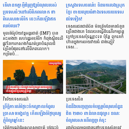
តើមានកត្តាអ្វីជំរុញឱ្យបំណុលរបស់
ក្រសួងទេសចរណ៍៖ ចិនមកលេងស្រុក
ប្រទេសធំៗនៅលើពិភពលោក ជា
ខ្មែរ ចាយលុយធំជាងទេសចរបរទេស
ពិសេសអាម៉េរិក ចេះកើនឡើងឥត
ដទៃទៀត!
ឈប់ឈរ?
ទេសចរជនជាតិចិន មិនត្រឹមតែមានចំនួន
ច្រើនជាងគេ ដែលបានធ្វើដំណើរកម្សាន្ដ
មូលនិធិរូបិយវត្ថុអន្តរជាតិ (IMF) បាន
ក្រៅប្រទេសប៉ុណ្ណោះទេ ប៉ុន្ដែ ពួកគេក៏
អះអាងថា សហរដ្ឋអាម៉េរិក កំពុងស្ថិតលើ
ហ៊ានក្នុងការចាយវាយធំ ជាងភ្ញៀវ
ផ្លូវនៃការកសាងកំណត់ត្រាបំណុលដ៏
ទេស…
ច្រើនបំផុតនៅលើពិភពលោក។
កម្រិតបំ…
វិស័យទេសចរណ៍
ប្រទេសចិន
ព្រឹត្តិការណ៍ថ្ងៃរះចំកណ្តាលកំពូល
ចិននឹងបញ្ចេញលក់បណ្ណបំណុលចំនួន
ប្រាសាទអង្គរវត្ត កើតឡើងចំថ្ងៃបុណ្យ
ជិត ២៣០ ពាន់លានដុល្លារ ខណៈ
ភ្ជុំបិណ្ឌឆ្នាំនេះ
ចំណូលសារពើពន្ធធ្លាក់ចុះ
ព្រឹត្តិការណ៍ដ៏អស្ចារ្យសមរាត្រី ឬថ្ងៃរះចំ
រដ្ឋាភិបាលមូលដ្ឋាននៅប្រទេសចិនត្រូវ