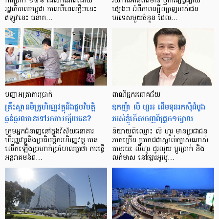
ការ​ប្រាក់ ១៨​% ដែល​កំណត់​ដោយ​
រយៈ​ការ​អាន​ព័ត៌មាន ឬ​ការ​ផ្សព្វផ្សាយ​
រដ្ឋាភិបាល​កម្ពុជា កាល​ពី​ពេល​ថ្មីៗ​នេះ
ផ្សេងៗ អំពី​ភាព​ល្បីល្បាញ​របស់​ជន​
ឥឡូវ​នេះ ធនាគ…
បរទេស​មួយ​ចំនួន ដែល…
បញ្ហា​អត្រា​ការប្រាក់
ពាណិជ្ជករជោគជ័យ
គ្រឹះស្ថាន​មីក្រូ​ហិរញ្ញវត្ថុ​នឹង​ជួប​វិបត្តិ​
ឧកញ៉ា លី ហួរ៖ ដើមទុនរកស៊ីដំបូង
ធ្ងន់ធ្ងរ​ឈាន​ទៅ​រក​ការ​ក្ស័យធន?
របស់ខ្ញុំកើតចេញពីជ្រូក១ក្បាល
ក្រុម​អ្នក​ជំនាញ​នៅ​ក្នុង​វិស័យ​ធនាគារ
និយាយ​ពី​ឈ្មោះ លី ហួរ មាន​ប្រជាជន​
ហិរញ្ញវត្ថុ​និង​ប្រតិបត្តិករ​ហិរញ្ញ​វត្ថុ បាន​​
ភាគ​ច្រើន ប្រាកដ​ជា​ស្គាល់​ច្បាស់​ណាស់
លើក​ឡើង​ប្រហាក់​ប្រហែល​គ្នា​ថា ការ​ធ្វើ​
តាមរយៈ លីហួរ ដូរ​លុយ ប្តូរ​បា្រក់ និង​
អន្តរាគមន៍​ព…
លក់​មាស នៅ​ផ្សារ​អូរ​ឫ…