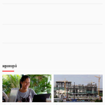
អត្ថបទបន្ទាប់