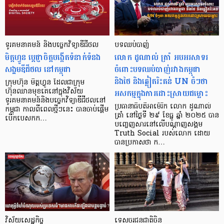
ទូរគមនាគមន៍ និង​បច្ចេកវិទ្យាឌីជីថល
បទឈប់បាញ់
មិត្តហ្វូន ប្ដេជ្ញាចិត្តបង្កើតទំនាក់ទំនង
លោក ដូណាល់ ត្រាំ អបអរសាទរ
សង្គមឌីជីថល នៅកម្ពុជា
ចំពោះបទឈប់បាញ់រវាងកម្ពុជា
និងថៃ និងឆ្លៀតរិះគន់ UN ចំៗថា
ក្រុមហ៊ុន មិត្តហ្វូន ដែលជាក្រុម
អសកម្មក្នុងការដោះស្រាយជម្លោះ
ហ៊ុនឈានមុខគេនៅក្នុងវិស័យ
ទូរគមនាគមន៍និងបច្ចេកវិទ្យាឌីជីថលនៅ
ប្រធានាធិបតីអាម៉េរិក លោក ដូណាល់
កម្ពុជា កាលពីពេលថ្មីៗនេះ បានចាប់ផ្ដើម
ត្រាំ នៅថ្ងៃទី ២៩ ខែធ្នូ ឆ្នាំ ២០២៥ បាន
បើកបេសកក…
បញ្ចេញសារនៅលើបណ្ដាញសង្គម
Truth Social របស់លោក ដោយ
បានប្រកាសថា ក…
វិស័យសេដ្ឋកិច្ច
ទេសចរជនជាតិចិន