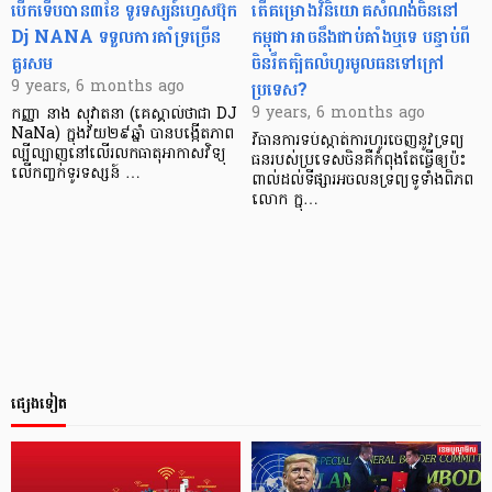
បើក​ទើប​បាន​៣​ខែ ទូរទស្សន៍​ហ្វេសប៊ុក
តើ​គម្រោង​វិនិយោគ​សំណង់​ចិន​នៅ​
Dj NANA ទទួល​ការ​គាំទ្រ​ច្រើន​
កម្ពុជា​អាច​នឹង​ជាប់​គាំង​ឬ​ទេ បន្ទាប់​ពី​
គួរសម
ចិន​រឹត​ត្បិត​លំហូរ​មូលធន​ទៅ​ក្រៅ​
ប្រទេស?
9 years, 6 months ago
9 years, 6 months ago
កញ្ញា នាង សុវាតនា (គេស្គាល់ថាជា DJ
NaNa) ក្នុង​វ័យ​២៩​ឆ្នាំ បាន​បង្កើត​ភាព​
វិធានការ​ទប់ស្កាត់​ការ​ហូរ​ចេញ​នូវ​ទ្រព្យ​
ល្បី​ល្បាញ​នៅ​លើ​រលក​ធាតុ​អាកាស​វិទ្យុ
ធន​របស់​ប្រទេស​ចិន​គឺ​កំពុង​តែ​ធ្វើ​ឲ្យ​ប៉ះ
លើ​កញ្ចក់​ទូរទស្សន៍ …
ពាល់​ដល់​ទីផ្សារ​អចលន​ទ្រព្យ​ទូទាំង​ពិភព​
លោក ក្នុ…
ផ្សេងទៀត