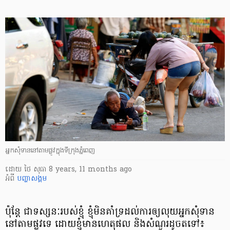
អ្នក​សុំ​ទាន​នៅ​តាម​ផ្លូវ​ក្នុង​ទីក្រុង​ភ្នំពេញ
ដោយ
ថៃ សុធា
8 years, 11 months ago
អំពី
បញ្ហាសង្គម
ប៉ុន្តែ ជាទស្សនៈរបស់ខ្ញុំ ខ្ញុំមិនគាំទ្រដល់ការឲ្យលុយអ្នកសុំទាន
នៅតាមផ្លូវទេ ដោយខ្ញុំមានហេតុផល និងសំណួរដូចតទៅ៖