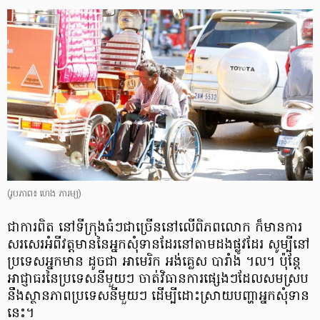
(រូបភាព៖ ហេង ភារម្យ)
ជាការពិត នៅទីក្រុងធំៗជាច្រើននៅលើពិភពលោក ក៏មានការ
សរសេរអំពីវត្តមាននៃអ្នកសុំទានដែរនៅតាមដងផ្លូវដែរ សូម្បីនៅ
ប្រទេសអ្នកមាន ដូចជា អាមេរិក អង់គ្លេស បារាំង ។ល។ ប៉ុន្តែ
អាជ្ញាធរនៃប្រទេសនីមួយៗ ចាត់វិធានការផ្សេងៗដែលសមស្រប
នឹងស្ថានភាពប្រទេសនីមួយៗ ដើម្បីដោះស្រាយបញ្ហាអ្នកសុំទាន
នេះ។