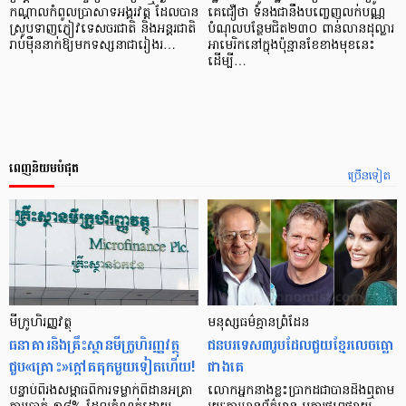
កណ្ដាលកំពូលប្រាសាទអង្គរវត្ត ដែលបាន
គេជឿថា ទំនងជានឹងបញ្ចេញលក់បណ្ណ
ស្រូបទាញភ្ញៀវទេសចរជាតិ និងអន្តរជាតិ
បំណុលបន្ថែមជិត២៣០ ពាន់លានដុល្លារ
រាប់ម៉ឺននាក់ឱ្យមកទស្សនាជារៀងរ…
អាមេរិកនៅក្នុងប៉ុន្មានខែខាងមុខនេះ
ដើម្បី…
ពេញនិយមបំផុត
ច្រើនទៀត
មីក្រូ​ហិរញ្ញវត្ថុ
មនុស្ស​ធម៌​គ្មាន​ព្រំដែន
ធនាគារ​និង​គ្រឹះស្ថាន​មីក្រូ​ហិរញ្ញវត្ថុ​
ជន​បរទេស​៣​រូប​ដែល​ជួយ​ខ្មែរ​លេច​ធ្លោ​
ជួប«គ្រោះ»ក្តៅ​គគុក​មួយ​ទៀត​ហើយ!
ជាង​គេ
បន្ទាប់​ពី​រង​សម្ពាធ​​ពី​ការ​ទម្លាក់​ពិដាន​អត្រា​
លោកអ្នក​នាង​ខ្លះ​ប្រាកដ​ជា​បាន​​ដឹង​ឮ​តាម​