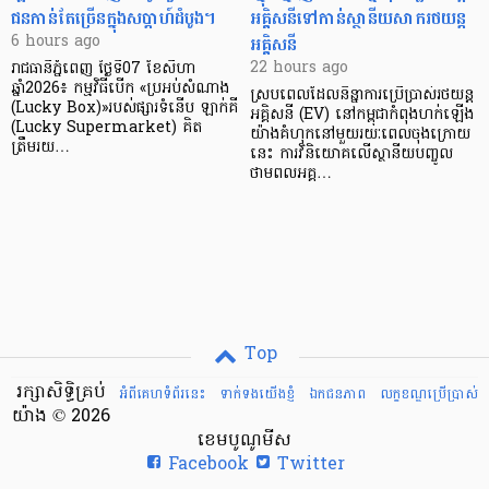
ជនកាន់តែច្រើនក្នុងសប្តាហ៍ដំបូង។
អគ្គិសនីទៅកាន់ស្ថានីយសាករថយន្ត
អគ្គិសនី
6 hours ago
22 hours ago
រាជធានីភ្នំពេញ ថ្ងៃទី07 ខែសីហា
ឆ្នាំ2026៖ កម្មវិធីបើក «ប្រអប់សំណាង
ស្របពេលដែលនិន្នាការប្រើប្រាស់រថយន្ត
(Lucky Box)»របស់ផ្សារទំនើប ឡាក់គី
អគ្គិសនី (EV) នៅកម្ពុជាកំពុងហក់ឡើង
(Lucky Supermarket) គិត
យ៉ាងគំហុកនៅមួយរយៈពេលចុងក្រោយ
ត្រឹមរយ…
នេះ ការវិនិយោគលើស្ថានីយបញ្ចូល
ថាមពលអគ្គ…
Top
រក្សាសិទ្ធិគ្រប់
អំពីគេហទំព័រនេះ
ទាក់ទងយើងខ្ញំ
ឯកជនភាព
លក្ខខណ្ឌ​ប្រើ​ប្រាស់
យ៉ាង © 2026
ខេមបូណូមីស
Facebook
Twitter