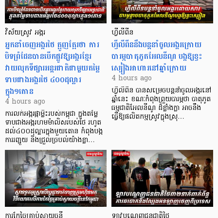
វិស័យស្រូវ អង្ករ
ហ្វីលីពីន
អ្នកនាំចេញអង្ករថៃ ត្អូញត្អែរថា ការ
ហ្វីលីពីននឹងបន្តនាំចូលអង្ករក្រោយ
បិទព្រំដែនបានបើកផ្លូវឱ្យអង្ករខ្មែរ
បារម្ភបាតុភូតអែលនីណូ បង្កឱ្យខ្វះ
វាយលុកទីផ្សារអន្តរជាតិជាមួយតម្លៃ
ស្បៀងអាហារនៅឆ្នាំក្រោយ
ទាបជាងអង្ករថៃ ៤០០ដុល្លារ
4 hours ago
ក្នុង១តោន
ហ្វីលីពីន បាន​សម្រេចបន្តនាំចូលអង្ករនៅ
ឆ្នាំនេះ ខណៈកំពុងព្រួយបារម្ភថា បាតុភូត
4 hours ago
ធម្មជាតិអែលនីណូ ដ៏ខ្លាំងក្លា​ អាចនឹង
ការលក់អង្ករផ្កាម្លិះរបស់កម្ពុជា ក្នុងតម្លៃ
ធ្វើឱ្យផលិតកម្មស្រូវក្នុងស្រុ…
ទាបជាងអង្ករហមម៉ាលិសរបស់ថៃ រហូត
ដល់៤០០ដុល្លារក្នុងមួយតោន កំពុងបង្ក
ការរញ្ជួយ និងជ្រួលច្របល់យ៉ាងខ្លា…
ការកែច្នៃគ្រាប់ស្វាយចន្ទី
ឡាវបណ្តេញជនជាតិថៃ