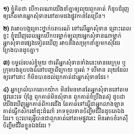
១)
ខ្ញុំគិតថា បើកាលណាយើងនាំគ្នាឲ្យលុយពួកគាត់ ក៏ដូចជំរុញ
ឲ្យកើតមានអ្នកសុំទាននៅតាមដងផ្លូវកាន់តែច្រើន។
២)
វាអាចបង្កគ្រោះថ្នាក់ចរាចរណ៍ ទៅលើអ្នកសុំទាន ព្រោះពេល
ខ្លះ ខ្ញុំឃើញពេលអ្នកបើកបរម្នាក់ឲ្យលុយអ្នកសុំទានណាម្នាក់
អ្នកសុំទានផ្សេងទៀតឃើញ អាចនឹងសម្រុកនាំគ្នាមកសុំដែរ
ក្រែងបានដូចគ្នា។
៣)
ចម្ងល់របស់ខ្ញុំមួយ ថាតើអ្នកសុំទានទាំងនេះមានមេក្រុម ឬ
ក្រុមបងតូចបងធំនៅបញ្ជាពីក្រោយ ឬអត់ ? បើមាន លុយដែល
ឲ្យទៅនោះ ក៏មិនបានដល់ពួកគាត់ជាអ្នកសុំទានដែរ !
៤)
អ្នកក្រលំបាកតោកយ៉ាក មិនមែនមានតែអ្នកសុំទាននៅតាម
ផ្លូវនេះទេ ប៉ុន្តែ ពួកគាត់មិនសុំទាន ពួកគាត់ខំប្រឹងតស៊ូ ដូចជា
យើងឃើញអ្នកគាត់ពិការជើង តែគាត់ទៅធ្វើជាអ្នកលាងឡាន
គាត់ធ្វើកសិករដាំដុះដំណាំ រកទទួលទានចិញ្ចឹមជីវិតដូចគេឯង
ដែរ។ ចុះហេតុអ្វីបានជាពួកគាត់នៅតាមផ្លូវនេះ មិនអាចខំរកស៊ី
ចិញ្ចឹមជីវិតខ្លួនឯងដែរ ?