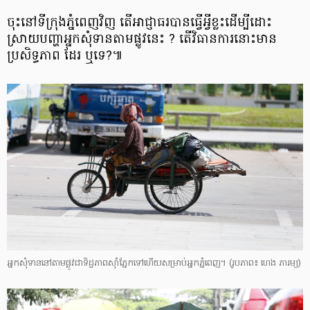
ចុះនៅទីក្រុងភ្នំពេញវិញ តើអាជ្ញាធរបានធ្វើអ្វីខ្លះដើម្បីដោះ
ស្រាយបញ្ហាអ្នកសុំទានតាមផ្លូវនេះ ? តើវិធានការនោះមាន
ប្រសិទ្ធភាព ដែរ ឬទេ?៕
អ្នក​សុំទាន​នៅ​តាម​ផ្លូវ​ជា​ទិដ្ឋភាព​ស៊ាំ​ភ្នែក​ទៅ​ហើយ​សម្រាប់​អ្នក​ភ្នំពេញ។
(រូបភាព​៖ ហេង ភារម្យ)