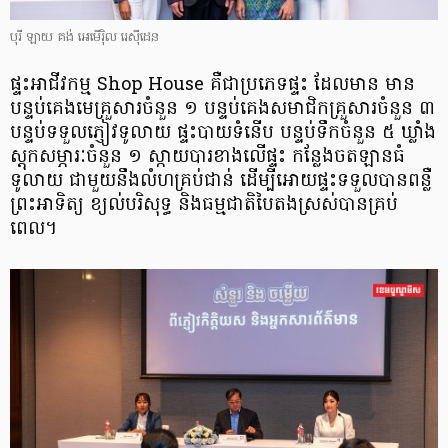
បុរី ឡាយ គង់ អេមើរ៉ិល រេស៊ីដេន
ផ្ទះអាជីវកម្ម Shop House គឺជាប្រភេទផ្ទះ ដែលមាន មាន
បន្ទប់គេងមេគ្រួសារចំនួន​ ១​ បន្ទប់គេងសមាជិកគ្រួសារចំនួន ៣
បន្ទប់ទទួលភ្ញៀវទូលាយ ផ្ទះបាយទំនើប បន្ទប់ទឹកចំនួន ៥ ឃ្លាំង
ស្តុកសម្ភារៈចំនួន ១ ស្កាយបារខាងលើផ្ទះ កន្លែងចតឡានធំ
ទូលាយ ជាមួយនឹងលំហគ្រប់ជាន់ ដើម្បីអោយផ្ទះទទួលបានពន្លឺ
ព្រះអាទិត្យ ខ្យល់បរិសុទ្ធ និងធម្មជាតិបៃតងស្រស់បានគ្រប់
ពេល។