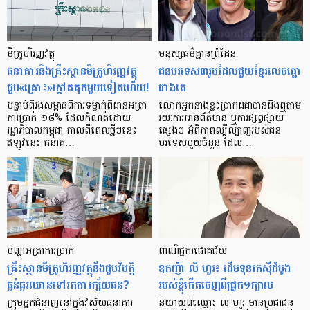
មីក្រូ​ហិរញ្ញវត្ថុ
មនុស្ស​ធម៌​គ្មាន​ព្រំដែន
ធនាគារ​និង​គ្រឹះស្ថាន​មីក្រូ​ហិរញ្ញវត្ថុ​
ជន​បរទេស​៣​រូប​ដែល​ជួយ​ខ្មែរ​លេច​ធ្លោ​
ជួប«គ្រោះ»ក្តៅ​គគុក​មួយ​ទៀត​ហើយ!
ជាង​គេ
បន្ទាប់​ពី​រង​សម្ពាធ​​ពី​ការ​ទម្លាក់​ពិដាន​អត្រា​
លោកអ្នក​នាង​ខ្លះ​ប្រាកដ​ជា​បាន​​ដឹង​ឮ​តាម​
ការ​ប្រាក់ ១៨​% ដែល​កំណត់​ដោយ​
រយៈ​ការ​អាន​ព័ត៌មាន ឬ​ការ​ផ្សព្វផ្សាយ​
រដ្ឋាភិបាល​កម្ពុជា កាល​ពី​ពេល​ថ្មីៗ​នេះ
ផ្សេងៗ អំពី​ភាព​ល្បីល្បាញ​របស់​ជន​
ឥឡូវ​នេះ ធនាគ…
បរទេស​មួយ​ចំនួន ដែល…
បញ្ហា​អត្រា​ការប្រាក់
ពាណិជ្ជករជោគជ័យ
គ្រឹះស្ថាន​មីក្រូ​ហិរញ្ញវត្ថុ​នឹង​ជួប​វិបត្តិ​
ឧកញ៉ា លី ហួរ៖ ដើមទុនរកស៊ីដំបូង
ធ្ងន់ធ្ងរ​ឈាន​ទៅ​រក​ការ​ក្ស័យធន?
របស់ខ្ញុំកើតចេញពីជ្រូក១ក្បាល
ក្រុម​អ្នក​ជំនាញ​នៅ​ក្នុង​វិស័យ​ធនាគារ
និយាយ​ពី​ឈ្មោះ លី ហួរ មាន​ប្រជាជន​