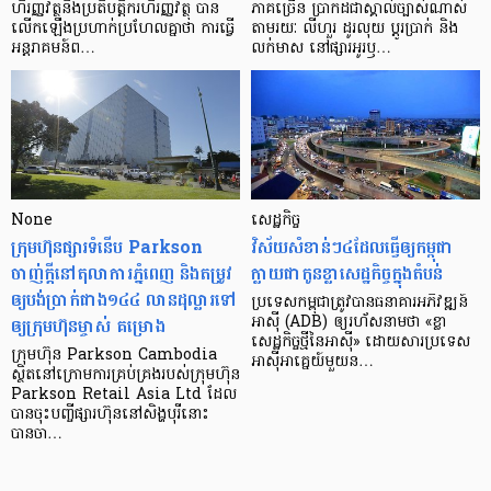
ហិរញ្ញវត្ថុ​និង​ប្រតិបត្តិករ​ហិរញ្ញ​វត្ថុ បាន​​
ភាគ​ច្រើន ប្រាកដ​ជា​ស្គាល់​ច្បាស់​ណាស់
លើក​ឡើង​ប្រហាក់​ប្រហែល​គ្នា​ថា ការ​ធ្វើ​
តាមរយៈ លីហួរ ដូរ​លុយ ប្តូរ​បា្រក់ និង​
អន្តរាគមន៍​ព…
លក់​មាស នៅ​ផ្សារ​អូរ​ឫ…
None
សេដ្ឋកិច្ច​
ក្រុមហ៊ុនផ្សារទំនើប Parkson
វិស័យ​សំខាន់ៗ​៤​ដែល​ធ្វើ​ឲ្យ​កម្ពុជា​
ចាញ់ក្ដីនៅតុលាការភ្នំពេញ និងតម្រូវ
ក្លាយ​ជា​កូន​ខ្លា​សេដ្ឋកិច្ច​ក្នុង​តំបន់
ឲ្យបង់ប្រាក់ជាង១៤៤ លានដុល្លារទៅ
ប្រទេស​កម្ពុជា​ត្រូវ​បាន​ធនាគារ​អភិវឌ្ឍន៍​
ឲ្យក្រុមហ៊ុនម្ចាស់ គម្រោង
អាស៊ី (ADB) ឲ្យ​រហ័ស​នាមថា «ខ្លា​
សេដ្ឋកិច្ច​ថ្មី​នៃ​អាស៊ី» ដោយសារ​ប្រទេស​
ក្រុមហ៊ុន Parkson Cambodia
អាស៊ី​អាគ្នេយ៍​មួយ​ន…
ស្ថិតនៅក្រោមការគ្រប់គ្រងរបស់ក្រុមហ៊ុន
Parkson Retail Asia Ltd ដែល
បានចុះបញ្ចីផ្សារហ៊ុននៅសិង្ហបុរីនោះ
បានចា…