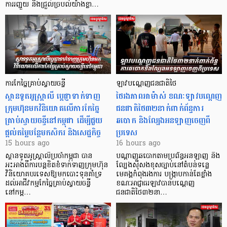
ការរញ្ជួយ និងជ្រួលច្របល់យ៉ាងខ្លា…
ការកែច្នៃគ្រាប់ស្វាយចន្ទី
ឡាវបណ្តេញជនជាតិថៃ
ស្ថានទូតអូស្ត្រាលី ប្តេជ្ញាទាក់ទាញ
ថៃរងភាពអាម៉ាស់ ខណៈឡាវបណ្តេញ
ក្រុមហ៊ុនមក​វិនិយោគលើការកែច្នៃ
ជនជាតិថៃ៣២នាក់ពាក់ព័ន្ធការ
គ្រាប់ស្វាយចន្ទីនៅកម្ពុជា ដើម្បីជួយ
ឆបោក និងល្បែងអនឡាញចេញពី
ផ្តល់តម្លៃបន្ថែមកសិករ និងសេដ្ឋកិច្ច
ប្រទេស
15 hours ago
16 hours ago
ស្ថានទូតអូស្ត្រាលីប្រចាំកម្ពុជា បាន
បណ្តាញឆបោកតាមប្រព័ន្ធអនឡាញ និង
អះអាងពីការបន្តខិតខំទាក់ទាញក្រុមហ៊ុន
ល្បែងស៊ីសងខុសច្បាប់នៅតំបន់ទន្លេ
វិនិយោគបរទេសឱ្យមកបោះទុនគាំទ្រ
មេគង្គកំពុងរងការ បង្ក្រាប​កាន់តែខ្លាំង
ដល់អាជីវកម្មកែច្នៃគ្រាប់ស្វាយចន្ទី
ខណៈអាជ្ញាធរឡាវបានបណ្តេញ
នៅកម្ព…
ជនជាតិថៃ៣២នា…