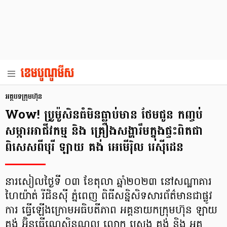
អត្ថបទក្រុមហ៊ុន
Wow! ប្រូម៉ូសិនធំមិនធ្លាប់មាន ថែមជូន កញ្ចប់
សម្ភារអាជីវកម្ម និង គ្រឿងសង្ហារឹមក្នុងផ្ទះពិតជា
ពិសេសពីបុរី ឡាយ គង់ អេមើរ៉ិល រេស៊ីដេន
នារសៀលថ្ងៃទី ០៣ ខែតុលា ឆ្នាំ២០២៣ នៅសណ្ឋាគារ
ហៃយ៉ាត់ រីជិនស៊ី ភ្នំពេញ ពិធីសន្និសិទសារព័ត៌មានជាផ្លូវ
ការ ធ្វើឡើងក្រោមអធិបតីភាព អគ្គនាយកក្រុមហ៊ុន ឡាយ
គង់ អ៊ិនធើណេសិនណល លោក ស្រេង គង់ និង អគ្គ