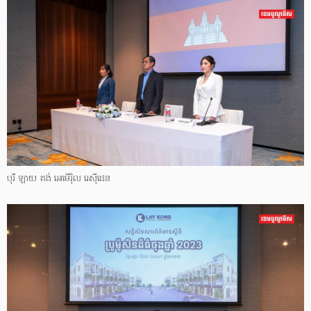
បុរី ឡាយ គង់ អេមើរ៉ិល រេស៊ីដេន