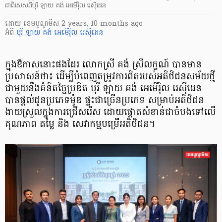
ជាពិសេសពីបុរី ឡាយ គង់ អេមើរ៉ិល រេស៊ីដេន
ដោយ
​ ខេមបូណូមីស
2 years, 10 months ago
អំពី
បុរី ឡាយ គង់ អេមើរ៉ិល រេស៊ីដេន
ក្នុងឳកាសនោះផងដែរ លោកស្រី គង់ ស្រីលក្ខណ៍ បានមាន
ប្រសាសន៍ថា៖ ដើម្បីបំពេញតម្រូវការពិត​របស់អតិថិជនសម័យថ្មី
ជាមួយនឹងគំនិតច្នៃប្រឌិត បុរី ឡាយ គង់ អេមើរ៉ិល​​ រេស៊ីដេន
បានផ្តល់ជូន​ប្រភេទម៉ូឌ ផ្ទះជាច្រើនប្រភេទ សម្រាប់អតិថិជន
ងាយស្រួលក្នុងការជ្រើសរើស ដោយផ្តោតសំខាន់​ជាចំបង​ទៅលើ
គុណភាព តម្លៃ និង សេវាកម្មបម្រើអតិថិជន។