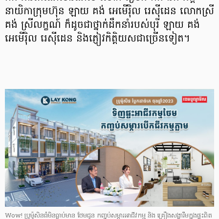
នាយិកាក្រុមហ៊ុន ឡាយ គង់ អេមើរ៉ិល រេស៊ីដេន លោកស្រី
គង់ ស្រីលក្ខណ៍ ក៏ដូចជាថ្នាក់ដឹកនាំរបស់បុរី ឡាយ គង់
អេមើរ៉ិល រេស៊ីដេន និងភ្ញៀវកិត្តិយសជាច្រើនទៀត។
Wow! ប្រូម៉ូសិនធំមិនធ្លាប់មាន ថែមជូន កញ្ចប់សម្ភារអាជីវកម្ម និង គ្រឿងសង្ហារឹមក្នុងផ្ទះពិត