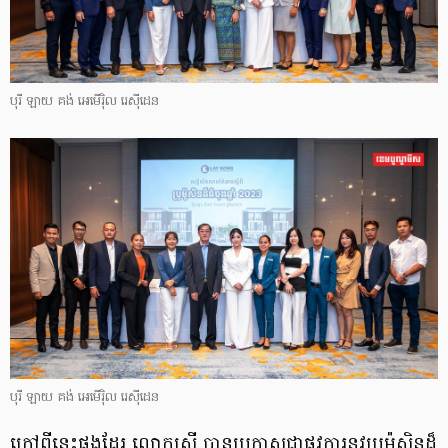
បុរី ឡាយ គង់ អេមើរ៉ិល រេស៊ីដេន
បុរី ឡាយ គង់ អេមើរ៉ិល រេស៊ីដេន
ក្រៅពីនេះផងដែរ លោកស្រី បានប្រកាសជាផ្លូវការនូវប្រម៉ូសិនដ៏