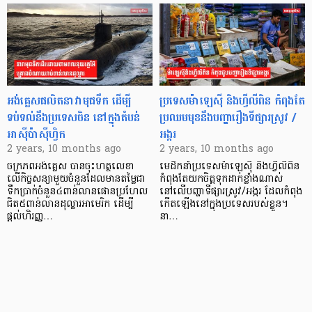
អង់គ្លេសផលិតនាវាមុជទឹក ដើម្បី
ប្រទេសម៉ាឡេស៊ី និងហ្វីលីពិន កំពុងតែ
ទប់ទល់នឹងប្រទេសចិន នៅក្នុងតំបន់
ប្រឈមមុខនឹងបញ្ហារឿងទីផ្សារស្រូវ /
អាស៊ីប៉ាស៊ីហ្វិក
អង្ករ
2 years, 10 months ago
2 years, 10 months ago
ចក្រភពអង់គ្លេស បានចុះហត្ថលេខា
មេដឹកនាំប្រទេសម៉ាឡេស៊ី និងហ្វីលីពិន
លើកិច្ចសន្យាមួយចំនួនដែលមានតម្លៃជា
កំពុងតែយកចិត្តទុកដាក់ខ្លាំងណាស់
ទឹកប្រាក់ចំនួន៤ពាន់លានផោនប្រហែល
នៅលើបញ្ហាទីផ្សារស្រូវ/អង្ករ ដែលកំពុង
ជិត៥ពាន់លានដុល្លារអាមេរិក ដើម្បី
កើតឡើងនៅក្នុងប្រទេសរបស់ខ្លួន។
ផ្តល់ហិរញ្ញ…
នា…