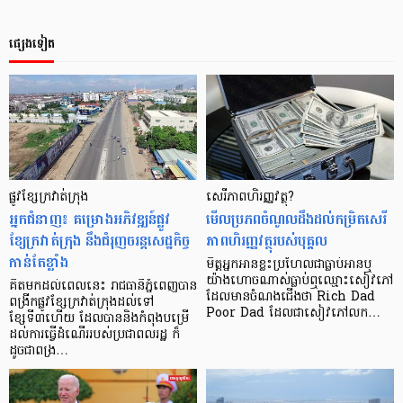
ផ្សេងទៀត
ផ្លូវខ្សែក្រវាត់ក្រុង
សេរីភាព​ហិរញ្ញ​វត្ថុ?
អ្នកជំនាញ៖ គម្រោងអភិវឌ្ឍន៍ផ្លូវ
មើល​ប្រភព​ចំណូល​ដឹង​ដល់​កម្រិត​សេរី
ខ្សែក្រវាត់ក្រុង នឹងជំរុញចរន្តសេដ្ឋកិច្ច
ភាព​ហិរញ្ញ​វត្ថុ​របស់​បុគ្គល
កាន់តែខ្លាំង
មិត្ត​អ្នក​អាន​ខ្លះ​ប្រហែល​ជា​ធ្លាប់​អាន​ឬ​
យ៉ាង​ហោច​ណាស់​ធ្លាប់​ឮ​ឈ្មោះ​សៀវភៅ​
គិតមកដល់ពេលនេះ រាជធានីភ្នំពេញបាន
ដែល​មាន​ចំណង​ជើង​ថា Rich Dad
ពង្រីកផ្លូវខ្សែក្រវាត់ក្រុងដល់ទៅ
Poor Dad ដែល​ជា​សៀវភៅ​លក…
ខ្សែទី៣ហើយ ដែលបាននិងកំពុងបម្រើ
ដល់ការធ្វើដំណើររបស់ប្រជាពលរដ្ឋ ក៏
ដូចជាពង្រ…