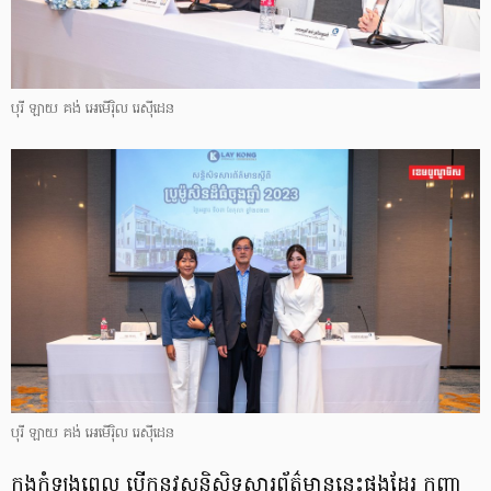
បុរី ឡាយ គង់ អេមើរ៉ិល រេស៊ីដេន
បុរី ឡាយ គង់ អេមើរ៉ិល រេស៊ីដេន
ក្នុងកំឡុងពេល បើកនូវសន្និសិទសារព័ត៌មាននេះផងដែរ កញ្ញា