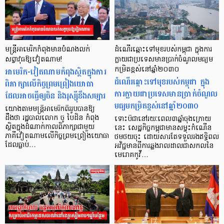
មន្ត្រីអាមេរិកកំពុងមានបំណងលក់
ដំណើរឆ្ពោះទៅមុខរបស់កម្ពុជា ក្នុងការ
សព្វាវុធឱ្យវៀតណាម!
ក្លាយជាប្រទេសមានប្រាក់ចំណូលមធ្យម
អាមេរិក-វៀតណាមកំពុងស្ថិតក្នុងការ
កម្រិតខ្ពស់នៅឆ្នាំ២០៣០
ដំណើរឆ្ពោះទៅមុខរបស់កម្ពុជា ក្នុង
ពិភាក្សាលើកិច្ចព្រមព្រៀងយោធា
ការក្លាយជាប្រទេសមានប្រាក់ចំណូល
ដែលអាចធ្វើឲ្យចិន និងរុស្ស៊ីខឹងសម្បារ
មធ្យមកម្រិតខ្ពស់នៅឆ្នាំ២០៣០
យោងតាមមន្ត្រីអាមេរិកពីររូបបានឱ្យ
ដឹងថា រដ្ឋបាលលោក ចូ បៃដិន កំពុង
ទោះបីជានៅរយៈពេល៣ឆ្នាំចុងក្រោយ
ស្ថិតក្នុងដំណាក់កាលពិភាក្សាជាមួយ
នេះ សេដ្ឋកិច្ចកម្ពុជាមានសម្ទុះកំណើន
ភាគីវៀតណាមលើកិច្ចព្រមព្រៀងយោធា
ថមថយចុះ ដោយសារតែទទួលរងឥទ្ធិពល
ដែលធ្លាប់…
អវិជ្ជមានពីការឆ្លងរាលដាលជាសកលនៃ
មេរោគកូវី…