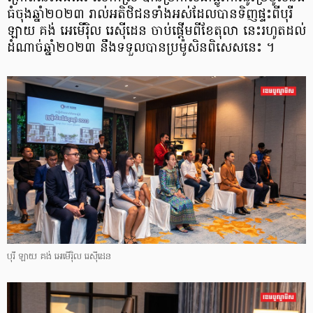
ធំចុងឆ្នាំ២០២៣​ រាល់អតិថិជនទាំងអស់ដែលបានទិញផ្ទះពីបុរី​
ឡាយ គង់ អេមើរ៉ិល​​ រេស៊ីដេន ចាប់ផ្តើមពីខែតុលា នេះរហូតដល់
ដំណាច់ឆ្នាំ២០២៣ នឹងទទួលបានប្រម៉ូសិនពិសេសនេះ ។
បុរី ឡាយ គង់ អេមើរ៉ិល រេស៊ីដេន