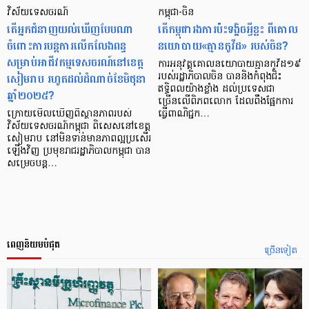
វិស័យទេសចរណ៍
កម្ពុជា-ចិន
តើអ្នកជំនាញយល់ឃើញបែបណា
តើកម្ពុជារងការប៉ះទង្គិចអ្វីខ្លះ ពីគោល
ចំពោះការបន្តការលើកលែងពន្ធ
នយោបាយ«គ្មានកូវីដ» របស់ចិន?
សម្រាប់អាជីវកម្មទេសចរណ៍នៅខេត្ត
ការអនុវត្តគោលនយោបាយគ្មានកូវីដ១៩
សៀមរាប រហូតដល់ដំណាច់ខែមិថុនា
របស់រដ្ឋាភិបាលចិន បាននិងកំពុងជិះ
ឥទ្ធិពលយ៉ាងខ្លាំង ដល់ប្រទេសជា
ឆ្នាំ២០២៥?
ច្រើនលើពិភពលោក ដែលពឹងផ្អែកការ
ក្រោយមើលឃើញពីស្ថានភាពរបស់
ធ្វើពាណិជ្ជក…
វិស័យទេសចរណ៍កម្ពុជា ពិសេសនៅខេត្ត
សៀមរាប នៅមិនទាន់មានភាពល្អប្រសើរ
ឡើងវិញ ប្រមុខរាជរដ្ឋាភិបាលកម្ពុជា បាន
សម្រេចបន្ត…
ពេញនិយមបំផុត
ច្រើនទៀត