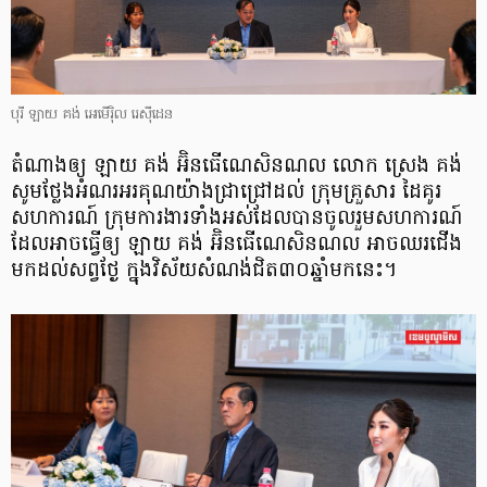
បុរី ឡាយ គង់ អេមើរ៉ិល រេស៊ីដេន
តំណាងឲ្យ ឡាយ គង់ អ៊ិនធើណេសិនណល លោក ស្រេង គង់
សូមថ្លែងអំណរអរគុណយ៉ាងជ្រាជ្រៅដល់ ក្រុមគ្រួសារ ដៃគូរ
សហការណ៍ ក្រុមការងារទាំងអស់ដែលបានចូលរួមសហការណ៍
ដែលអាចធ្វើឲ្យ ឡាយ គង់ អ៊ិនធើណេសិនណល អាចឈរជើង
មកដល់សព្វថ្ងែ ក្នុងវិស័យសំណង់ជិត៣០ឆ្នាំមកនេះ។