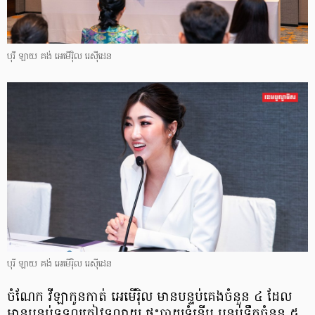
បុរី ឡាយ គង់ អេមើរ៉ិល រេស៊ីដេន
បុរី ឡាយ គង់ អេមើរ៉ិល រេស៊ីដេន
ចំណែក​ វីឡាកូនកាត់ អេមើរ៉ិល មានបន្ទប់គេងចំនួន ៤ ដែល
មានបន្ទប់ទទួលភ្ញៀវទូលាយ ផ្ទះបាយទំនើប បន្ទប់ទឹកចំនួន ៥