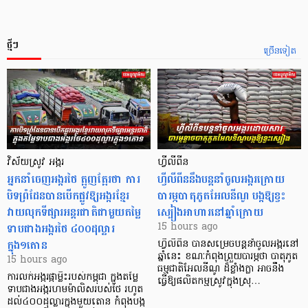
ថ្មីៗ
ច្រើនទៀត
វិស័យស្រូវ អង្ករ
ហ្វីលីពីន
អ្នកនាំចេញអង្ករថៃ ត្អូញត្អែរថា ការ
ហ្វីលីពីននឹងបន្តនាំចូលអង្ករក្រោយ
បិទព្រំដែនបានបើកផ្លូវឱ្យអង្ករខ្មែរ
បារម្ភបាតុភូតអែលនីណូ បង្កឱ្យខ្វះ
វាយលុកទីផ្សារអន្តរជាតិជាមួយតម្លៃ
ស្បៀងអាហារនៅឆ្នាំក្រោយ
ទាបជាងអង្ករថៃ ៤០០ដុល្លារ
15 hours ago
ក្នុង១តោន
ហ្វីលីពីន បាន​សម្រេចបន្តនាំចូលអង្ករនៅ
ឆ្នាំនេះ ខណៈកំពុងព្រួយបារម្ភថា បាតុភូត
15 hours ago
ធម្មជាតិអែលនីណូ ដ៏ខ្លាំងក្លា​ អាចនឹង
ការលក់អង្ករផ្កាម្លិះរបស់កម្ពុជា ក្នុងតម្លៃ
ធ្វើឱ្យផលិតកម្មស្រូវក្នុងស្រុ…
ទាបជាងអង្ករហមម៉ាលិសរបស់ថៃ រហូត
ដល់៤០០ដុល្លារក្នុងមួយតោន កំពុងបង្ក