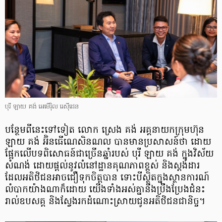
បុរី ឡាយ គង់ អេមើរ៉ិល រេស៊ីដេន
បន្ថែមពីនេះទៅទៀត លោក​ ស្រេង គង់ អគ្គនាយកក្រុមហ៊ុន
ឡាយ​ គង់ អ៊ិនធើណេសិនណល បានមានប្រសាសន៍ថា ដោយ
ផ្អែកលើបទពិសោធន៍ជាច្រើនឆ្នាំរបស់ បុរី ឡាយ គង់ ក្នុងវិស័យ
សំណង់ ដោយផ្តល់នូវលំនៅដ្ឋានគុណភាពខ្ពស់ និងស្តង់ដារ
ដែលអតិថិជនអាចជឿទុកចិត្តបាន ទោះបីស្ថិតក្នុងស្ថានការណ៍
លំបាកយ៉ាងណាក៏ដោយ យើងទាំងអស់គ្នានឹងប្រឹងប្រែងជំនះ
រាល់ឧបសគ្គ និងស្វែងរកដំណោះស្រាយជូនអតិថិជនជានិច្ច។