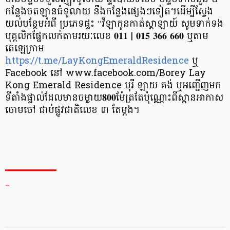
កន្លែងចតឡានធំទូលាយ នឹងកន្លែងផ្សេងៗទៀត។ដើម្បីស្វែង
យល់បន្ថែមអំពី ប្រភេទផ្ទះ “វីឡាកូនកាត់ស្តាឡាយ៍ សូមទាក់ទង
បុគ្គលិកផ្នែកលក់តាមរយៈលេខ 𝟎𝟏𝟏 | 𝟎𝟏𝟓 𝟑𝟔𝟔 𝟔𝟔𝟎 ឬតាម
តេឡេក្រាម
https://t.me/LayKongEmeraldResidence
ឬ
Facebook នៅ www.facebook.com/Borey Lay
Kong Emerald Residence បុរី ឡាយ គង់ ឬអញ្ជើញមក
ទីតាំងផ្ទាល់ដែលមានចម្ងាយ𝟖𝟎𝟎ម៉ែត្រតែប៉ុណ្ណោះពីស្ពានអាកាស
ចោមចៅ ជាប់ផ្លូវជាតិលេខ ៣ តែម្តង។
_