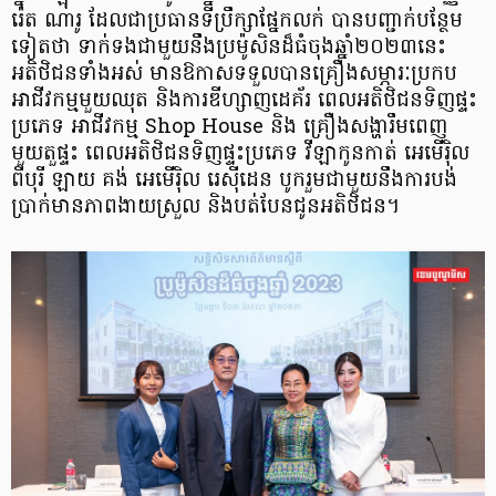
រ៉េត ណារូ ដែលជាប្រធាន​ទីប្រឹក្សា​ផ្នែកលក់ បានបញ្ជាក់បន្ថែម
ទៀតថា ទាក់ទងជាមួយនឹងប្រម៉ូសិនដ៏ធំចុងឆ្នាំ២០២៣នេះ
អតិថិជន​ទាំងអស់ មានឱកាសទទួលបានគ្រឿងសម្ភារៈប្រកប
អាជីវកម្មមួយឈុត និងការឌីហ្សាញដេគ័រ ពេលអតិថិជនទិញផ្ទះ
ប្រភេទ អាជីវកម្ម Shop House និង គ្រឿងសង្ហារឹមពេញ
មួយតួផ្ទះ ពេលអតិថិជនទិញផ្ទះប្រភេទ វីឡាកូនកាត់ អេមើរ៉ិល
ពីបុរី ឡាយ គង់ អេមើរ៉ិល​​ រេស៊ីដេន បូករួមជាមួយនឹងការបង់
ប្រាក់មានភាពងាយស្រួល និងបត់បែនជូនអតិថិជន។