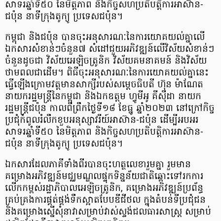
សាទរឆ្នាំទី៥០ នៃមិត្តភាព និងកិច្ចសហប្រតិបត្តិការអាស៊ាន-
ជប៉ុន នាទីក្រុងតូក្យូ ប្រទេសជប៉ុន។
កម្ពុជា និងជប៉ុន បានចុះអនុសារណៈនៃការយោគយល់គ្នាលើ
ឯកសារសំខាន់ៗចំនួន៧ សំដៅជួយអភិវឌ្ឍន៍លើវិស័យសំខាន់ៗ
ចំនួនដូចជា វិស័យអេឡិចត្រូនិក វិស័យគមនាគមន៍ និងវិស័យ
ថាមពលជាដើម។ ពិធីចុះអនុសារណៈនៃការយោគយល់គ្នានេះ
ធ្វើឡើងក្រោមវត្តមានសាក្សីរបស់សម្ដេចធិបតី ហ៊ុន ម៉ាណែត
នាយករដ្ឋមន្រ្តីនៃកម្ពុជា និងឯកឧត្តម ហ្វូមីអូ គីស៊ីដា នាយក
រដ្ឋមន្រ្តីជប៉ុន កាលពីព្រឹកថ្ងៃទី១៨ ខែធ្នូ ឆ្នាំ២០២៣ នៅក្រៅកិច្ច
ប្រជុំកំពូលរំលឹកខួបអនុស្សាវរីយ៍អាស៊ាន-ជប៉ុន ដើម្បីអបអរ
សាទរឆ្នាំទី៥០ នៃមិត្តភាព និងកិច្ចសហប្រតិបត្តិការអាស៊ាន-
ជប៉ុន នាទីក្រុងតូក្យូ ប្រទេសជប៉ុន។
ឯកសារដែលភាគីទាំងពីរបានចុះហត្ថលេខារួមគ្នា រួមមាន
គម្រោងអភិវឌ្ឍន៍មជ្ឈមណ្ឌលផ្ទុកទិន្នន័យជាតិឆ្ពោះទៅរកការ
លើកកម្ពស់រដ្ឋាភិបាលអេឡិចត្រូនិក, គម្រោងអភិវឌ្ឍន៍ប្រព័ន្ធ
គ្រប់គ្រងការផ្គត់ផ្គង់ទឹកស្អាតបែបឌីជីថល ក្នុងតំបន់ទីប្រជុំជន
និងគម្រោងស្នើសុំនាវាសម្រាប់វាស់ស្ទង់ជលធារសាស្ត្រ សម្រាប់