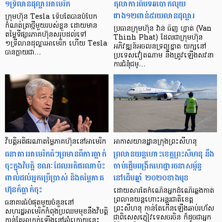
១ទ្រីលានដុល្លារអាមេរិក
តុលាការពីបទឆបោកលុយ
ជាង១២ពាន់៥រយលានដុល្លារ
ក្រុមហ៊ុន Tesla ទើបតែបានបំបែក
កំណត់ត្រាថ្មីមួយរបស់ខ្លួន ដោយមាន
ប្រធានក្រុមហ៊ុន វ៉ាន់ ធិញ ហ្វាត់ (Van
តម្លៃទីផ្សារភាគហ៊ុនសរុបដល់ទៅ
Thinh Phat) ដែលជាក្រុមហ៊ុន
១ទ្រីលានដុល្លារអាមេរិក ហើយ Tesla
អភិវឌ្ឍន៍អចលនទ្រព្យខ្នាត យក្សនៅ
បានក្លាយជា…
ប្រទេសវៀតណាម នឹងត្រូវឡើងសវនា
ការជំនុំជម្…
វិបត្តិអតិផរណាតម្លៃភាគហ៊ុននៅអាមេរិក
អាកាសយានដ្ឋាន​ក្រុងព្រះសីហនុ
ធនាគារអាមេរិកធំៗព្រមានពីការធ្លាក់
ព្រលានយន្តហោះខេត្តព្រះសីហនុ នឹង
ចុះក្នុងវិបត្តិ ខណៈដែលអតិផរណាប៉ះ
ចាប់ផ្តើមពង្រីកហេដ្ឋារចនាសម្ព័ន្ធ
ពាល់ដល់អ្នកប្រើប្រាស់ និងតម្លៃភាគ
នៅដើមឆ្នាំ ២០២០ខាងមុខ
ហ៊ុនក៏ធ្លាក់ចុះ
ដោយសារតែកំណើនអ្នកដំណើរឆ្លងកាត់
ព្រលានយន្តហោះអន្តរជាតិខេត្ត
ធនាគារធំបំផុតមួយចំនួននៅ
ព្រះសីហនុ កាន់តែកើនឡើងឆាប់រហ័ស
សហរដ្ឋអាមេរិកកំពុងប្រឈមមុខនឹងវិបត្តិ
ជាពិសេសភ្ញៀវទេសចរចិន ក៏ដូចជាអ្នក
កាន់តែអាក្រក់ឡើងនៅឆ្នាំក្រោយនេះ