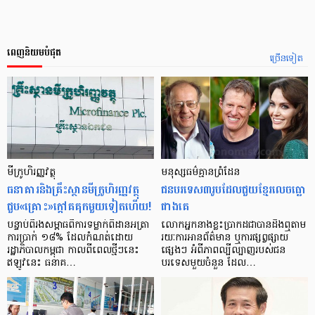
ពេញនិយមបំផុត
ច្រើនទៀត
មីក្រូ​ហិរញ្ញវត្ថុ
មនុស្ស​ធម៌​គ្មាន​ព្រំដែន
ធនាគារ​និង​គ្រឹះស្ថាន​មីក្រូ​ហិរញ្ញវត្ថុ​
ជន​បរទេស​៣​រូប​ដែល​ជួយ​ខ្មែរ​លេច​ធ្លោ​
ជួប«គ្រោះ»ក្តៅ​គគុក​មួយ​ទៀត​ហើយ!
ជាង​គេ
បន្ទាប់​ពី​រង​សម្ពាធ​​ពី​ការ​ទម្លាក់​ពិដាន​អត្រា​
លោកអ្នក​នាង​ខ្លះ​ប្រាកដ​ជា​បាន​​ដឹង​ឮ​តាម​
ការ​ប្រាក់ ១៨​% ដែល​កំណត់​ដោយ​
រយៈ​ការ​អាន​ព័ត៌មាន ឬ​ការ​ផ្សព្វផ្សាយ​
រដ្ឋាភិបាល​កម្ពុជា កាល​ពី​ពេល​ថ្មីៗ​នេះ
ផ្សេងៗ អំពី​ភាព​ល្បីល្បាញ​របស់​ជន​
ឥឡូវ​នេះ ធនាគ…
បរទេស​មួយ​ចំនួន ដែល…