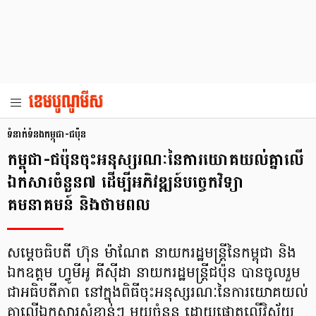
ទំនាក់ទំនងកម្ពុជា-ជប៉ុន
កម្ពុជា-ជប៉ុនចុះអនុស្សរណៈនៃការយោគយល់គ្នាលើ
ឯកសារចំនួន៧ ដើម្បីអភិវឌ្ឍន៍បច្ចេកវិទ្យា
គមនាគមន៍ និងថាមពល
សម្ដេចធិបតី ហ៊ុន ម៉ាណែត នាយករដ្ឋមន្រ្តីនៃកម្ពុជា និង
ឯកឧត្តម ហ្វូមីអូ គីស៊ីដា នាយករដ្ឋមន្រ្តីជប៉ុន បានចូលរួម
ជាអធិបតីភាព នៅក្នុងពិធីចុះអនុស្សរណៈនៃការយោគយល់
គ្នាលើឯកសារសំខាន់ៗ មួយចំនួន ដោយផ្ដោតលើវិស័យ