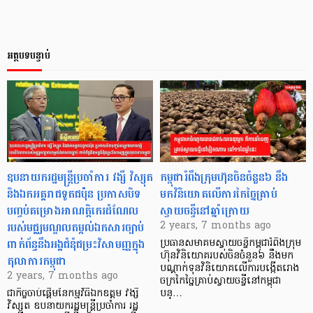
អត្ថបទបន្ទាប់
ឧបនាយករដ្ឋមន្ត្រីប្រចាំការ វង្សី វិស្សុត
កម្ពុជារំពឹងក្រុមហ៊ុនចិនចំនួន៦ នឹង
និងឯកអគ្គរាជទូតជប៉ុន ប្រកាសបិទ
មកវិនិយោគលើការកៃច្នៃគ្រាប់
បញ្ចប់គម្រោងអាណត្តិកេរដំណែល
ស្វាយចន្ទីនៅឆ្នាំក្រោយ
របស់មជ្ឈមណ្ឌលតម្កល់ឯកសារច្បាប់
2 years, 7 months ago
ពាក់ព័ន្ធនឹងអង្គជំនុំជម្រះវិសាមញ្ញក្នុង
ប្រធានសមាគមស្វាយចន្ទីកម្ពុជារំពឹងក្រុម
ហ៊ុនវិនិយោគរបស់ចិនចំនួន៦ នឹងមក
តុលាការកម្ពុជា
បណ្តាក់ទុនវិនិយោគលើការបង្កើតរោង
2 years, 7 months ago
ចក្រកៃច្នៃគ្រាប់ស្វាយចន្ទីនៅកម្ពុជា
ជាកិច្ចចាប់ផ្តើមនៃកម្មវិធីឯកឧត្តម វង្សី
បន្…
វិស្សុត ឧបនាយករដ្ឋមន្ត្រីប្រចាំការ រដ្ឋ