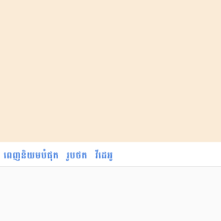
ពេញនិយមបំផុត
រូបថត
វីដេអូ