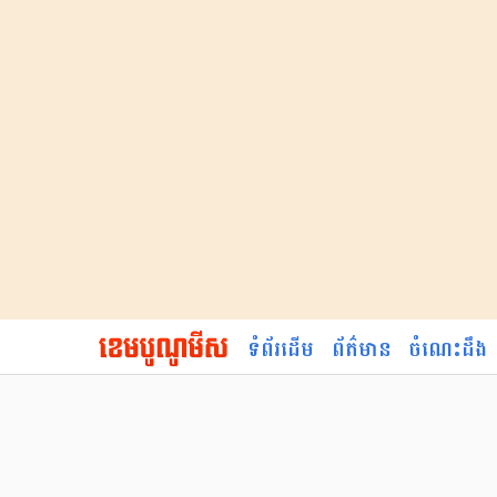
ទំព័រដើម
ព័ត៌មាន
ចំណេះដឹង