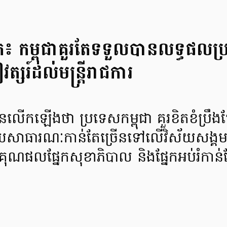
 កម្ពុជាគួរតែទទួលបានលទ្ធផលប្
ត្សរ៍ដល់មន្ត្រីរាជការ
កឡើងថា ប្រទេសកម្ពុជា គួរខិតខំប្រឹងប្រ
សាធារណៈកាន់តែច្រើនទៅលើវិស័យសង្គមកិច្ច
ណផលផ្នែកសុខាភិបាល និងផ្នែកអប់រំកាន់