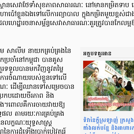
្រឹះស្ថានសេវាថែទាំសុខភាពសាធារណៈ នៅមានកម្រិតទាប
ោប៉ៅខ្លួនឯងទៅលើការព្យាបាល ក្នុងកម្រិតមួយខ្ពស់ជា
ែលហេដ្ឋារចនាសម្ព័ន្ធសេវាសាធារណៈគួរត្រូវបានកែលម្អ
៉ាម សាលីម នាយកគ្រប់គ្រងនៃ
អត្ថបទគួរអាន
្រចាំនៅកម្ពុជា បានគូស
ជាគួរទទួលបានមកវិញនូវតម្លៃ
ពីការចំណាយរបស់ខ្លួនទៅលើ
រណៈ ដើម្បីឈានទៅសម្រេចបាន
ចប្រកបដោយចីរភាព និង
្វែង។ពោលគឺការចាយវាយឱ្យ
ទ្ធផល តាមរយៈការគ្រប់គ្រង
ទិវានៃក្តីស្រឡាញ់ ក្រសួ
ានលក្ខណៈយុទ្ធសាស្ត្រ
តាំងលក់បន្លែ និងអាហារសុវ
ៃការដំឡើងប្រាក់បៀវត្សរ៍