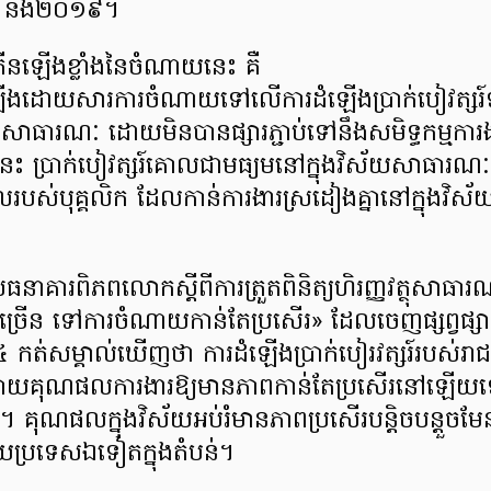
៩៥ និង២០១៩។
នឡើងខ្លាំងនៃចំណាយនេះ គឺ
ឡើងដោយសារការចំណាយទៅលើការដំឡើងប្រាក់បៀវត្សរ៍
ស័យសាធារណៈ ដោយមិនបានផ្សារភ្ជាប់ទៅនឹងសមិទ្ធកម្មការ
ន្ននេះ ប្រាក់បៀវត្សរ៍គោលជាមធ្យមនៅក្នុងវិស័យសាធ
គោលរបស់បុគ្គលិក ដែលកាន់ការងារស្រដៀងគ្នានៅក្នុងវិ
ាគារពិភពលោកស្តីពីការត្រួតពិនិត្យហិរញ្ញវត្ថុសាធារណ
្រើន ទៅការចំណាយកាន់តែប្រសើរ» ដែលចេញផ្សព្វផ្ស
០២៤ កត់សម្គាល់ឃើញថា ការដំឡើងប្រាក់បៀរវត្សរ៍របស់រាជរ
ែក្លាយគុណផលការងារឱ្យមានភាពកាន់តែប្រសើរនៅឡើ
ិច្ច។ គុណផលក្នុងវិស័យអប់រំមានភាពប្រសើរបន្តិចបន្តួចមែន
ប្រទេសឯទៀតក្នុងតំបន់។