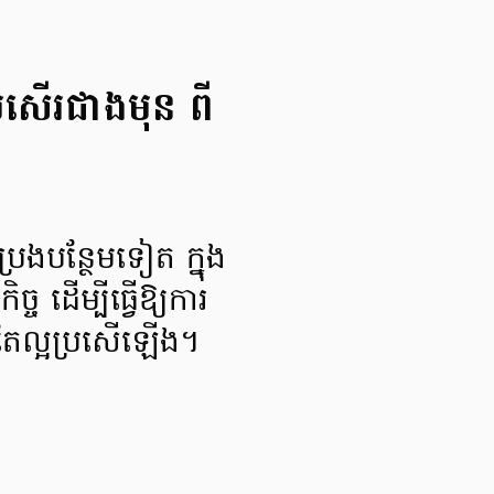
រសើរជាងមុន ពី
ែងបន្ថែមទៀត ក្នុង
 ដើម្បីធ្វើឱ្យការ
តែល្អប្រសើឡើង។