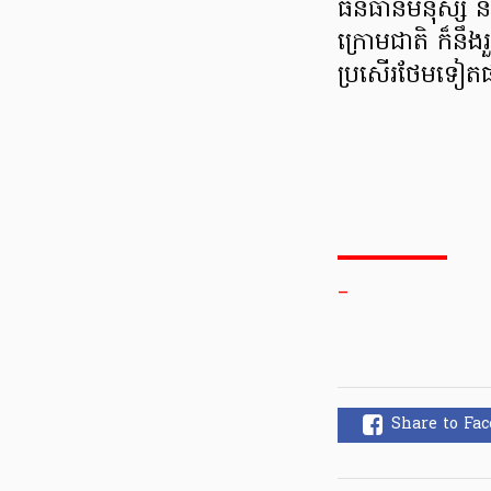
ធនធានមនុស្ស និង
ក្រោមជាតិ ក៏នឹ
ប្រសើរថែមទៀត
_
Share to Fa