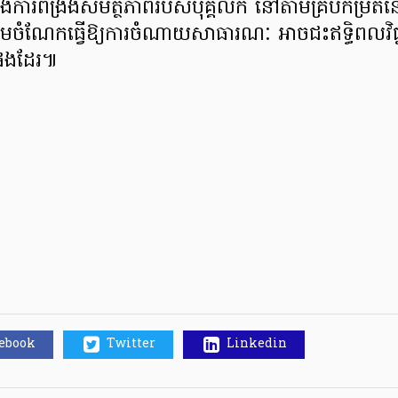
ការពង្រឹងសមត្ថភាពរបស់បុគ្គលិក នៅតាមគ្រប់កម្រិតនៃរ
ងរួមចំណែកធ្វើឱ្យការចំណាយសាធារណៈ អាចជះឥទ្ធិពលវិជ
ផងដែរ៕
cebook
Twitter
Linkedin