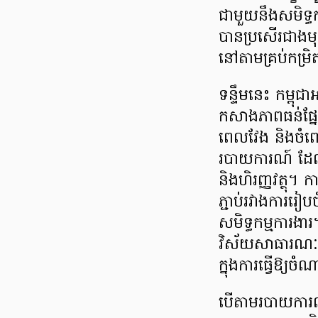
ជាមួយនឹងសមិទ្ធកម
បានប្រសើរជាងមុ
នៅតាមគ្រប់កម្រិ
ទន្ទឹមនេះ កម្ពុជ
កសាងភាពធន់ផ្នែ
ពេលវែង និងចំព
របាយការណ៍ ដែល
និងហិរញ្ញវត្ថុ
ភ្ជាប់រវាងការរៀ
សមិទ្ធកម្មការងា
វិស័យសាធារណៈ ន
ក្នុងការធ្វើឱ្
បើតាមរបាយការណ៍ខ