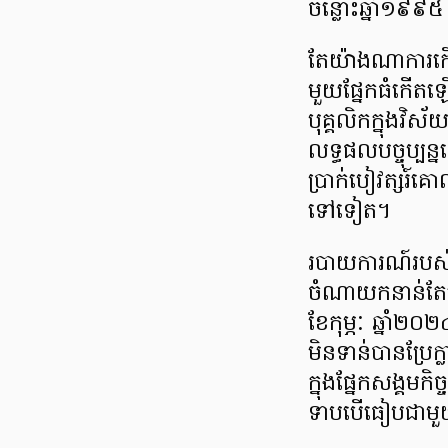
ចន្លោះឆ្នាំ១៩
តែយ៉ាងណាការកើ
មួយផ្នែកធំកើត
បុគ្គលិកក្នុងវិ
លទ្ធផលបច្ចុប្ប
ប្រាក់បៀវត្សរ៍
ទៅទៀត។
របាយការណ៍របស់ធន
ចំណាយកនាន់តែច
ខែកុម្ភៈ ឆ្នាំ២
មិនទាន់បានប្រ
ក្នុងផ្នែកសង្គមក
ទាបបើធៀបជាមួយ