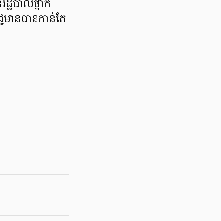
ដ្ឋបាលថ្នាក់
្ជមានបានកាន់តែ