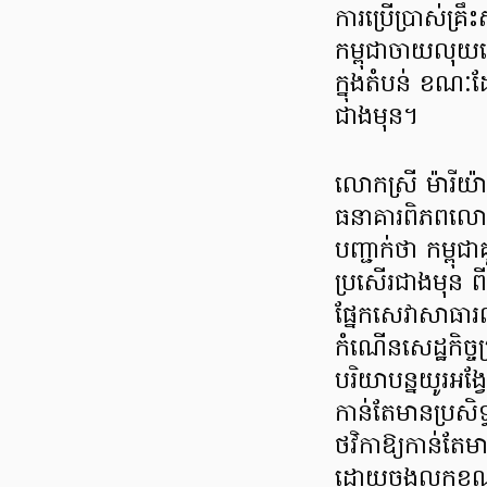
ការប្រើប្រាស់គ
កម្ពុជាចាយលុយហ
ក្នុងតំបន់ ខណៈដ
ជាងមុន។
លោកស្រី ម៉ារីយ
ធនាគារពិភពលោកប
បញ្ជាក់ថា កម្ពុ
ប្រសើរជាងមុន 
ផ្នែកសេវាសាធា
កំណើនសេដ្ឋកិច្
បរិយាបន្នយូរអង
កាន់តែមានប្រសិ
ថវិកាឱ្យកាន់តែម
ដោយចងលក្ខខណ្ឌន