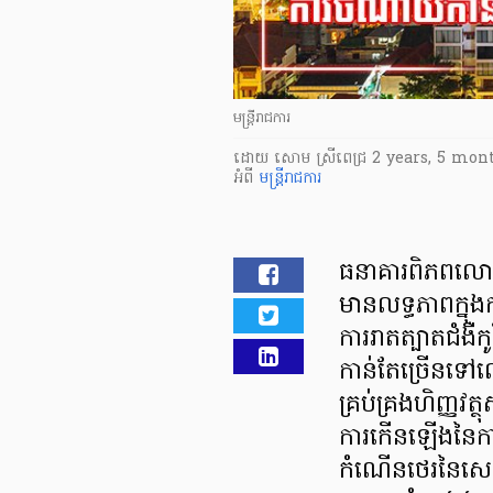
មន្រ្តីរាជការ
ដោយ
សោម ស្រីពេជ្រ
2 years, 5 mon
អំពី
មន្រ្តីរាជការ
ធនាគារពិភពលោក 
មានលទ្ធភាពក្នុង
ការរាតត្បាតជំងឺ
កាន់តែច្រើនទៅល
គ្រប់គ្រងហិញ្ញវត
ការកើនឡើងនៃក
កំណើនថេរនៃសេដ្ឋកិ