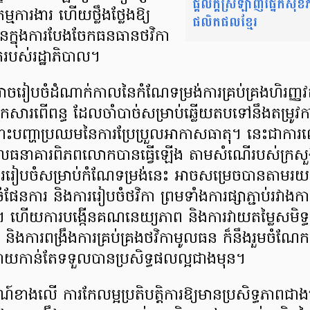
ផ្តល់ក្តីស្រឡាញ់ផ្នែកស
្មការងារ ហើយថ្លឹងថ្លែងឱ្យ
ផលិតផលខ្មែរ
នក្នុងការបែងចែកធនធានថវិកា
តរបស់រដ្ឋាភិបាល។
ាអាចរៀបចំដំណាក់កាលនៃកំណែទម្រង់ការគ្រប់គ្រងហិរញ្ញវត្ថុ
កសារពើពន្ធ ដែលចាំបាច់សម្រាប់ឆ្លើយតបទៅនឹងតម្រូ
ោះបញ្ហាប្រឈមនៃការប្រែប្រួលអាកាសធាតុ។ នេះជាការ
ធនាគារពិភពលោកបានធ្វើឡើង តាមសំណើរបស់ក្រសួងសេ
។ ការរៀបចំសម្រាប់កំណែទម្រង់នេះ អាចសម្រេចបានតាមរយ
បចំផែនការ និងការរៀបចំថវិកា ព្រមទាំងការផ្សាភ្ជាប់រវា
រ។ ហើយការបង្កើនគណនេយ្យភាព និងការវាយតម្លៃសមិទ្ធកម
ិងការពង្រឹងការគ្រប់គ្រងថវិកាមូលធន ក៏នឹងរួមចំណែក
យចំណាយកាន់តែទទួលបានប្រសិទ្ធផលល្អជាងមុន។
ាងលើ ការកែលម្អប្រតិបត្តិការឱ្យមានប្រសិទ្ធភាពជាងម