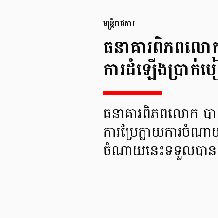
មន្រ្តីរាជការ
ធនាគារពិភពលោក៖
ការដំឡើងប្រាក់បៀវ
ធនាគារពិភពលោក បានលើ
ការប្រែក្លាយការចំណាយ
ចំណាយនេះទទួលបានគុ