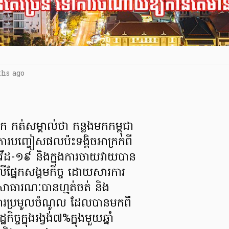
ths ago
កត់សម្គាល់ថា កន្លងមកកម្ពុជា
ការបញ្ចៀសផលប៉ះទង្គិចអាក្រក់ពី
កូវីដ-១៩ និងក្នុងការចាយវាយបាន
ើផ្នែកសង្គមកិច្ច ដោយសារការ
្ថុសាធារណៈបានហ្មត់ចត់ និង
ារប្រមូលចំណូល ដែលបានមកពី
ច្ចក្នុងរង្វង់៧%ក្នុងមួយឆ្នាំ