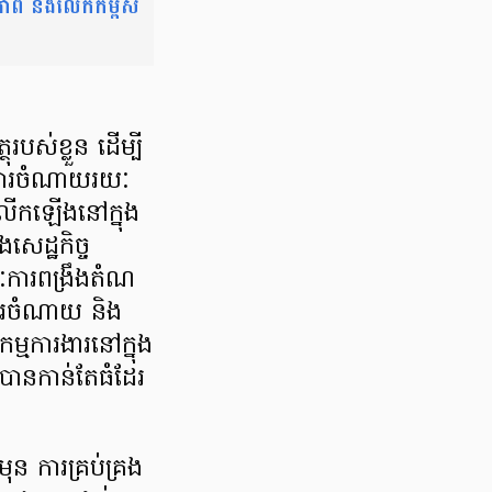
ុខភាព និងលើកកម្ពស់
របស់ខ្លួន ដើម្បី
វការចំណាយរយៈ
លើកឡើងនៅក្នុង
ដ្ឋកិច្ច
ៈការពង្រឹងតំណ
ងការចំណាយ និង
្មការងារនៅក្នុង
បានកាន់តែធំដែរ
ុន ការគ្រប់គ្រង