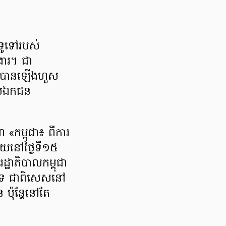
ទូទៅរបស់
ងារ។ ជា
ារណៈបានឡើងហួស
ស័យឯកជន
 «កម្ពុជា៖ ពីការ
ាយនៅថ្ងៃទី១៥
ដ្ឋាភិបាលកម្ពុជា
យទេ ជាពិសេសនៅ
 ប៉ុន្តែនៅតែ