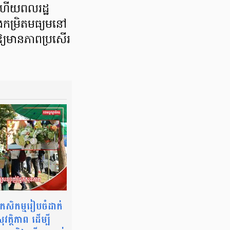
 ហើយពលរដ្ឋ
ងកម្រិតមធ្យមនៅ
ឱ្យមានភាពប្រសើរ
ងកសិកម្មរៀបចំដាក់
ត្ថិភាព ដើម្បី