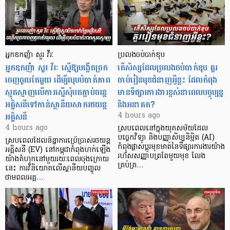
អ្នកឧកញ៉ា សួរ វីរៈ
ប្រលងចប់បាក់ឌុប
អ្នកឧកញ៉ា សួរ វីរៈ ស្នើឱ្យបង្កើតច្រក
តើសិស្សដែលប្រលងចប់បាក់ឌុប គួរ
ចេញចូលតែមួយ ដើម្បីលុបបំបាត់ភាព
ចាប់រៀនមុខជំនាញអ្វីខ្លះ ដែលកំពុង
ស្មុគស្មាញលើការស្នើសុំបតភ្ជាប់ចរន្ត
មានទីផ្សារការងារខ្ពស់នាពេលបច្ចុប្បន្ន
អគ្គិសនីទៅកាន់ស្ថានីយសាករថយន្ត
និងអនាគត?
អគ្គិសនី
4 hours ago
4 hours ago
ស្របពេលនៅក្នុងយុគសម័យដែល
បច្ចេកវិទ្យា និងបញ្ញាសិប្បនិម្មិត (AI)
ស្របពេលដែលនិន្នាការប្រើប្រាស់រថយន្ត
កំពុងផ្លាស់ប្តូរមុខមាត់នៃទីផ្សារការងារយ៉ាង
អគ្គិសនី (EV) នៅកម្ពុជាកំពុងហក់ឡើង
រហ័សសញ្ញាបត្រតែមួយមុខ លែង
យ៉ាងគំហុកនៅមួយរយៈពេលចុងក្រោយ
គ្រប់គ្រ…
នេះ ការវិនិយោគលើស្ថានីយបញ្ចូល
ថាមពលអគ្គ…