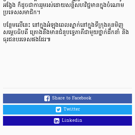
អង្វែង ក៏ដូចជាការរួមរស់ដោយសន្តិសហវិជ្ជមានក្នុងចំណោម
ប្រទេសសមាជិក។
បន្ថែមលើនេះ នៅក្នុងអំឡុងពេលស្នាក់នៅក្នុងទីក្រុងគុនមិញ
សម្ដេចធិបតី គ្រោងនឹងមានជំនួបទ្វេភាគីជាមួយថ្នាក់ដឹកនាំ និង
ធុរជនបរទេសផងដែរ៕
Share to Facebook
Twitter
Linkedin