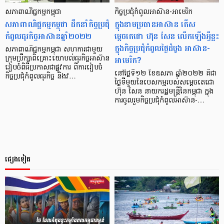
សភាពាណិជ្ជកម្មកម្ពុជា
កិច្ចប្រជុំកំពូលអាស៊ាន-អាមេរិក
សភាពាណិជ្ជកម្មកម្ពុជា ដឹកនាំកិច្ចប្រជុំ
ក្នុងនាមប្រធានអាស៊ាន តើស
កំពូលធុរកិច្ចអាស៊ានឆ្នាំ២០២២
ម្តេចតេជោ ហ៊ុន សែន លើកឡើងអ្វីខ្លះ
ក្នុងកិច្ចប្រជុំកំពូលថ្ងៃដំបូង អាស៊ាន-
សភាពាណិជ្ជកម្មកម្ពុជា សហការជាមួយ
អាមេរិក?
ក្រុមប្រឹក្សាពិគ្រោះយោបល់ធុរកិច្ចអាស៊ាន
រៀបចំពិធីប្រកាសជាផ្លូវការ ពីការរៀបចំ
នៅថ្ងៃទី១២ ខែឧសភា ឆ្នាំ២០២២ គឺជា
កិច្ចប្រជុំកំពូលធុរកិច្ច និងវ…
ថ្ងៃទីមួយនៃបេសកម្មរបស់សម្ដេចតេជោ
ហ៊ុន សែន នាយករដ្ឋមន្រ្តីនៃកម្ពុជា ក្នុង
ការចូលរួមកិច្ចប្រជុំកំពូលអាស៊ាន-…
ផ្សេងទៀត