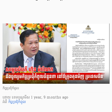
កិច្ចប្រជុំកំពូល
ដោយ
​ ខេមបូណូមីស
1 year, 9 months ago
អំពី
កិច្ចប្រជុំកំពូល