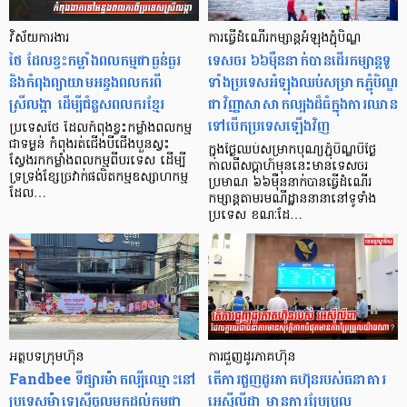
វិស័យការងារ
ការធ្វើដំណើរកម្សាន្ដអំឡុងភ្ជុំបិណ្ឌ
ថៃ ដែលខ្វះកម្លាំងពលកម្មជាធ្ងន់ធ្ងរ
ទេសចរ ៦៦ម៉ឺននាក់បានដើរកម្សាន្តទូ
និងកំពុងព្យាយាមអន្ទងពលករពី
ទាំងប្រទេសអំឡុងឈប់សម្រាកភ្ជុំបិណ្ឌ
ស្រីលង្កា ដើម្បីជំនួសពលករខ្មែរ
ជាវិញ្ញាសាសាកល្បងដ៏ធំក្នុងការឈាន
ទៅបើកប្រទេសឡើងវិញ
ប្រទេសថៃ ដែលកំពុងខ្វះកម្លាំងពលកម្ម
ជាទម្ងន់ កំពុងរត់ជើងបីជើងបួនស្វះ
ក្នុងថ្ងៃឈប់សម្រាកបុណ្យភ្ជុំបិណ្ឌបីថ្ងៃ
ស្វែងរកកម្លាំងពលកម្មពីបរទេស ដើម្បី
កាលពីសប្ដាហ៍មុននេះមានទេសចរ
ទ្រទ្រង់ខ្សែច្រវាក់ផលិតកម្មឧស្សាហកម្ម
ប្រមាណ ៦៦ម៉ឺននាក់បានធ្វើដំណើរ
ដែល…
កម្សាន្ដតាមរមណីដ្ឋាននានានៅទូទាំង
ប្រទេស ខណៈដែ…
អត្ថបទក្រុមហ៊ុន
ការជួញដូរភាគហ៊ុន
Fandbee ទីផ្សារម៉ាតល្បីឈ្មោះនៅ
តើការជួញដូរភាគហ៊ុនរបស់ធនាគារ
ប្រទេសម៉ាឡេស៊ីចូលមកដល់កម្ពុជា
អេស៊ីលីដា មានការប្រែប្រួល