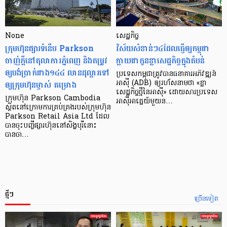
None
សេដ្ឋកិច្ច​
ក្រុមហ៊ុនផ្សារទំនើប Parkson
វិស័យ​សំខាន់ៗ​៤​ដែល​ធ្វើ​ឲ្យ​កម្ពុជា​
ចាញ់ក្ដីនៅតុលាការភ្នំពេញ និងតម្រូវ
ក្លាយ​ជា​កូន​ខ្លា​សេដ្ឋកិច្ច​ក្នុង​តំបន់
ឲ្យបង់ប្រាក់ជាង១៤៤ លានដុល្លារទៅ
ប្រទេស​កម្ពុជា​ត្រូវ​បាន​ធនាគារ​អភិវឌ្ឍន៍​
ឲ្យក្រុមហ៊ុនម្ចាស់ គម្រោង
អាស៊ី (ADB) ឲ្យ​រហ័ស​នាមថា «ខ្លា​
សេដ្ឋកិច្ច​ថ្មី​នៃ​អាស៊ី» ដោយសារ​ប្រទេស​
ក្រុមហ៊ុន Parkson Cambodia
អាស៊ី​អាគ្នេយ៍​មួយ​ន…
ស្ថិតនៅក្រោមការគ្រប់គ្រងរបស់ក្រុមហ៊ុន
Parkson Retail Asia Ltd ដែល
បានចុះបញ្ចីផ្សារហ៊ុននៅសិង្ហបុរីនោះ
បានចា…
ថ្មីៗ
ច្រើនទៀត