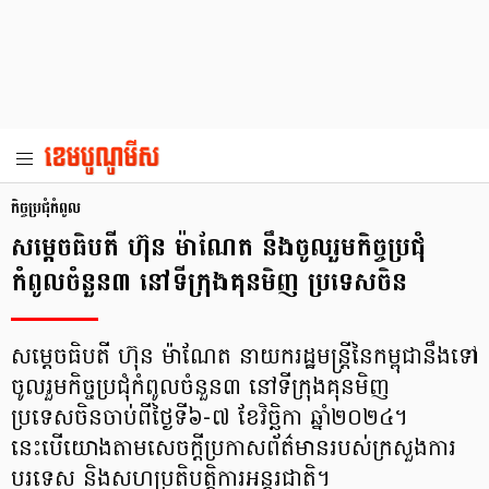
កិច្ចប្រជុំកំពូល
សម្ដេចធិបតី ហ៊ុន ម៉ាណែត នឹងចូលរួមកិច្ចប្រជុំ
កំពូលចំនួន៣ នៅទីក្រុងគុនមិញ ប្រទេសចិន
សម្តេចធិបតី ហ៊ុន ម៉ាណែត នាយករដ្ឋមន្ត្រីនៃកម្ពុជានឹងទៅ
ចូលរួមកិច្ចប្រជុំកំពូលចំនួន៣ នៅទីក្រុងគុនមិញ
ប្រទេសចិនចាប់ពីថ្ងៃទី៦-៧ ខែវិច្ឆិកា ឆ្នាំ២០២៤។
នេះបើយោងតាមសេចក្តីប្រកាសព័ត៌មានរបស់ក្រសួងការ
បរទេស និងសហប្រតិបត្តិការអន្តរជាតិ។