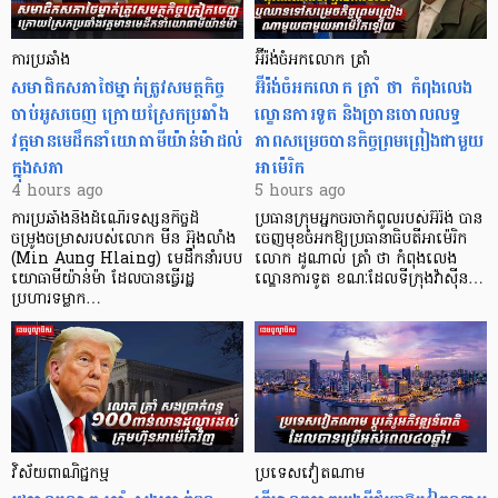
ការប្រឆាំង
អ៊ីរ៉ង់ចំអកលោក ត្រាំ
សមាជិកសភាថៃម្នាក់ត្រូវសមត្ថកិច្ច
អ៊ីរ៉ង់ចំអកលោក ត្រាំ ថា កំពុងលេង
ចាប់អូសចេញ ក្រោយស្រែកប្រឆាំង
ល្ខោនការទូត និងច្រានចោលលទ្ធ
វត្តមានមេដឹកនាំយោធាមីយ៉ាន់ម៉ាដល់
ភាពសម្រេចបានកិច្ចព្រមព្រៀងជាមួយ
ក្នុងសភា
អាម៉េរិក
4 hours ago
5 hours ago
ការប្រឆាំងនឹងដំណើរទស្សនកិច្ចដ៏
ប្រធានក្រុមអ្នកចរចាកំពូលរបស់អ៊ីរ៉ង់ បាន
ចម្រូងចម្រាសរបស់លោក មីន អ៊ុងលាំង
ចេញមុខចំអកឱ្យប្រធានាធិបតីអាម៉េរិក
(Min Aung Hlaing) មេដឹកនាំរបប
លោក ដូណាល់ ត្រាំ ថា កំពុងលេង
យោធាមីយ៉ាន់ម៉ា ដែលបានធ្វើរដ្ឋ
ល្ខោនការទូត ខណៈដែលទីក្រុងវ៉ាស៊ីន…
ប្រហារទម្លាក…
វិស័យ​ពាណិជ្ជកម្ម
ប្រទេសវៀតណាម