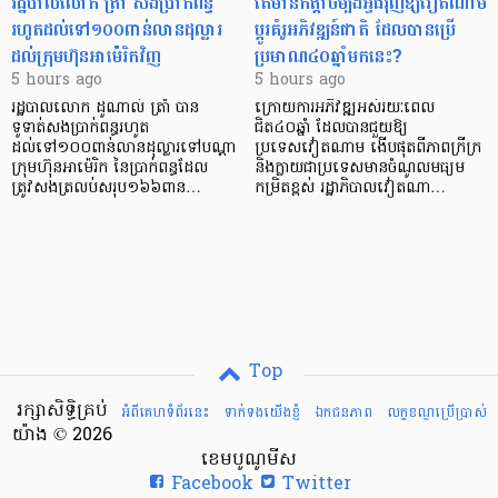
រដ្ឋបាលលោក ត្រាំ សងប្រាក់ពន្ធ
តើមានកត្តាចម្បងអ្វីជំរុញឱ្យវៀតណាម
រហូតដល់ទៅ១០០ពាន់លានដុល្លារ
ប្តូរគំរូអភិវឌ្ឍន៍ជាតិ ដែលបានប្រើ
ដល់ក្រុមហ៊ុនអាម៉េរិកវិញ
ប្រមាណ៤០ឆ្នាំមកនេះ?
5 hours ago
5 hours ago
រដ្ឋបាលលោក ដូណាល់ ត្រាំ បាន​
ក្រោយការអភិវឌ្ឍអស់រយៈពេល
ទូទាត់សងប្រាក់ពន្ធរហូត
ជិត៤០ឆ្នាំ ដែលបានជួយឱ្យ​
ដល់ទៅ១០០ពាន់លានដុល្លារទៅបណ្ដា
ប្រទេសវៀតណាម ងើប​ផុតពីភាពក្រីក្រ
ក្រុមហ៊ុនអាម៉េរិក នៃប្រាក់ពន្ធដែល
និងក្លាយជាប្រទេសមានចំណូលមធ្យម
ត្រូវសងត្រលប់សរុប១៦៦ពាន…
កម្រិតខ្ពស់ រដ្ឋាភិបាលវៀតណា…
Top
រក្សាសិទ្ធិគ្រប់
អំពីគេហទំព័រនេះ
ទាក់ទងយើងខ្ញំ
ឯកជនភាព
លក្ខខណ្ឌ​ប្រើ​ប្រាស់
យ៉ាង © 2026
ខេមបូណូមីស
Facebook
Twitter