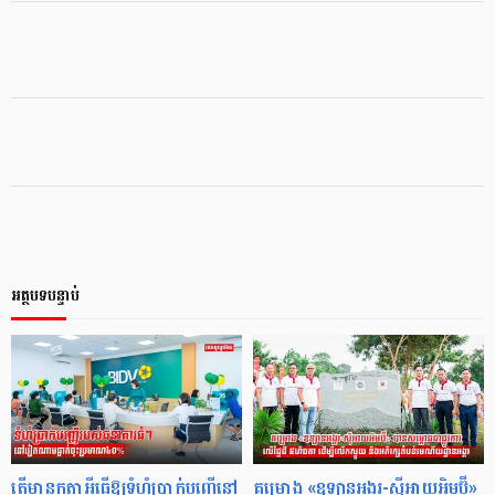
អត្ថបទបន្ទាប់
តើមានកត្តាអ្វីធ្វើឱ្យទំហំប្រាក់បញ្ញើនៅ
គម្រោង «ឧទ្យានអង្គរ-ស៊ីអាយអិមប៊ី»