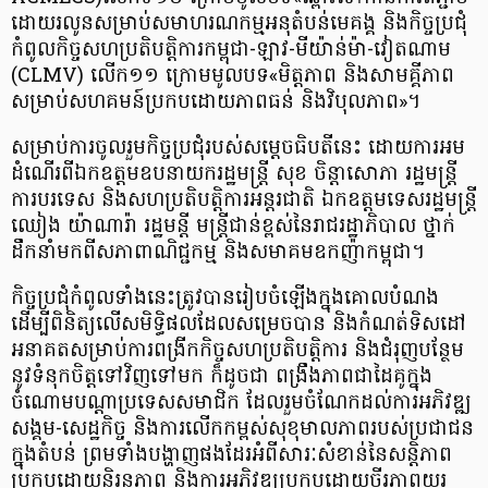
ដោយរលូនសម្រាប់សមាហរណកម្មអនុតំបន់មេគង្គ និងកិច្ចប្រជុំ
កំពូលកិច្ចសហប្រតិបត្តិការកម្ពុជា-ឡាវ-មីយ៉ាន់ម៉ា-វៀតណាម
(CLMV) លើក១១ ក្រោមមូលបទ«មិត្តភាព និងសាមគ្គីភាព
សម្រាប់សហគមន៍ប្រកបដោយភាពធន់ និងវិបុលភាព»។
សម្រាប់ការចូលរួមកិច្ចប្រជុំរបស់សម្ដេចធិបតីនេះ ដោយការអម
ដំណើរពីឯកឧត្តមឧបនាយករដ្ឋមន្រ្តី សុខ ចិន្តាសោភា រដ្ឋមន្ត្រី
ការបរទេស និងសហប្រតិបត្តិការអន្តរជាតិ ឯកឧត្តមទេសរដ្ឋមន្ត្រី
ឈៀង យ៉ាណារ៉ា រដ្ឋមន្តី មន្ត្រីជាន់ខ្ពស់នៃរាជរដ្ឋាភិបាល ថ្នាក់
ដឹកនាំមកពីសភាពាណិជ្ជកម្ម និងសមាគមឧកញ៉ាកម្ពុជា។
កិច្ចប្រជុំកំពូលទាំងនេះត្រូវបានរៀបចំឡើងក្នុងគោលបំណង
ដើម្បីពិនិត្យលើសមិទ្ធិផលដែលសម្រេចបាន និងកំណត់ទិសដៅ
អនាគតសម្រាប់ការពង្រីកកិច្ចសហប្រតិបត្តិការ និងជំរុញបន្ថែម
នូវទំនុកចិត្តទៅវិញទៅមក ក៏ដូចជា ពង្រឹងភាពជាដៃគូក្នុង
ចំណោមបណ្តាប្រទេសសមាជិក ដែលរួមចំណែកដល់ការអភិវឌ្ឍ
សង្គម-សេដ្ឋកិច្ច និងការលើកកម្ពស់សុខុមាលភាពរបស់ប្រជាជន
ក្នុងតំបន់ ព្រមទាំងបង្ហាញផងដែរអំពីសារៈសំខាន់នៃសន្តិភាព
ប្រកបដោយនិរន្តភាព និងការអភិវឌ្ឍប្រកបដោយចីរភាពយូរ