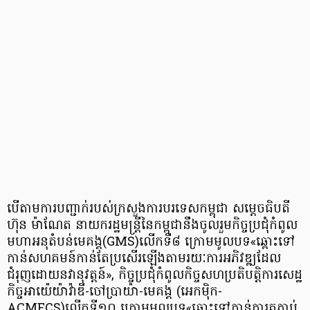
បើតាមការបញ្ជាក់របស់ក្រសួងការបរទេសកម្ពុជា សម្តេចធិបតី
ហ៊ុន ម៉ាណែត នាយករដ្ឋមន្ត្រីនៃកម្ពុជានឹងចូលរួមកិច្ចប្រជុំកំពូល
មហាអនុតំបន់មេគង្គ(GMS)លើកទី៨ ក្រោមមូលបទ«ឆ្ពោះទៅ
កាន់សហគមន៍កាន់តែប្រសើរឡើងតាមរយៈការអភិវឌ្ឍដែល
ជំរុញដោយនវានុវត្តន៍», កិច្ចប្រជុំកំពូលកិច្ចសហប្រតិបត្តិការសេដ្ឋ
កិច្ចអាយ៉េយ៉ាវ៉ាឌី-ចៅប្រាយ៉ា-មេគង្គ (អេកម៉ិក-
ACMECS)លើកទី១០ ក្រោមមូលបទ«ឆ្ពោះទៅកាន់ការតភ្ជាប់