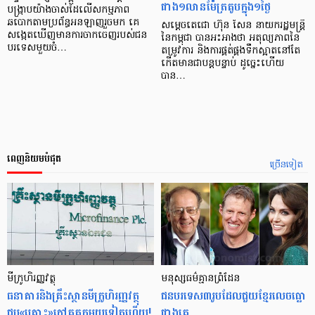
ជាង១លានម៉ែត្រគូបក្នុង១ថ្ងៃ
បង្ក្រាបយ៉ាងចាស់ដៃលើសកម្មភាព
ឆបោកតាមប្រព័ន្ធអនឡាញរួចមក គេ
សម្តេចតេជោ ហ៊ុន សែន នាយករដ្ឋមន្ត្រី
សង្កេតឃើញមានការចាកចេញរបស់ជន
នៃកម្ពុជា បានអះអាងថា អតុល្យភាពនៃ
បរទេសមួយចំ…
តម្រូវការ និងការផ្គត់ផ្គងទឹកស្អាតនៅតែ
កើតមានជាបន្តបន្ទាប់ ដូច្នេះហើយ
បាន…
ពេញនិយមបំផុត
ច្រើនទៀត
មីក្រូ​ហិរញ្ញវត្ថុ
មនុស្ស​ធម៌​គ្មាន​ព្រំដែន
ធនាគារ​និង​គ្រឹះស្ថាន​មីក្រូ​ហិរញ្ញវត្ថុ​
ជន​បរទេស​៣​រូប​ដែល​ជួយ​ខ្មែរ​លេច​ធ្លោ​
ជួប«គ្រោះ»ក្តៅ​គគុក​មួយ​ទៀត​ហើយ!
ជាង​គេ