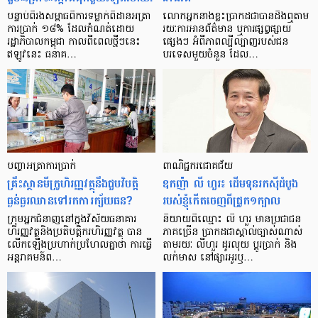
បន្ទាប់​ពី​រង​សម្ពាធ​​ពី​ការ​ទម្លាក់​ពិដាន​អត្រា​
លោកអ្នក​នាង​ខ្លះ​ប្រាកដ​ជា​បាន​​ដឹង​ឮ​តាម​
ការ​ប្រាក់ ១៨​% ដែល​កំណត់​ដោយ​
រយៈ​ការ​អាន​ព័ត៌មាន ឬ​ការ​ផ្សព្វផ្សាយ​
រដ្ឋាភិបាល​កម្ពុជា កាល​ពី​ពេល​ថ្មីៗ​នេះ
ផ្សេងៗ អំពី​ភាព​ល្បីល្បាញ​របស់​ជន​
ឥឡូវ​នេះ ធនាគ…
បរទេស​មួយ​ចំនួន ដែល…
បញ្ហា​អត្រា​ការប្រាក់
ពាណិជ្ជករជោគជ័យ
គ្រឹះស្ថាន​មីក្រូ​ហិរញ្ញវត្ថុ​នឹង​ជួប​វិបត្តិ​
ឧកញ៉ា លី ហួរ៖ ដើមទុនរកស៊ីដំបូង
ធ្ងន់ធ្ងរ​ឈាន​ទៅ​រក​ការ​ក្ស័យធន?
របស់ខ្ញុំកើតចេញពីជ្រូក១ក្បាល
ក្រុម​អ្នក​ជំនាញ​នៅ​ក្នុង​វិស័យ​ធនាគារ
និយាយ​ពី​ឈ្មោះ លី ហួរ មាន​ប្រជាជន​
ហិរញ្ញវត្ថុ​និង​ប្រតិបត្តិករ​ហិរញ្ញ​វត្ថុ បាន​​
ភាគ​ច្រើន ប្រាកដ​ជា​ស្គាល់​ច្បាស់​ណាស់
លើក​ឡើង​ប្រហាក់​ប្រហែល​គ្នា​ថា ការ​ធ្វើ​
តាមរយៈ លីហួរ ដូរ​លុយ ប្តូរ​បា្រក់ និង​
អន្តរាគមន៍​ព…
លក់​មាស នៅ​ផ្សារ​អូរ​ឫ…