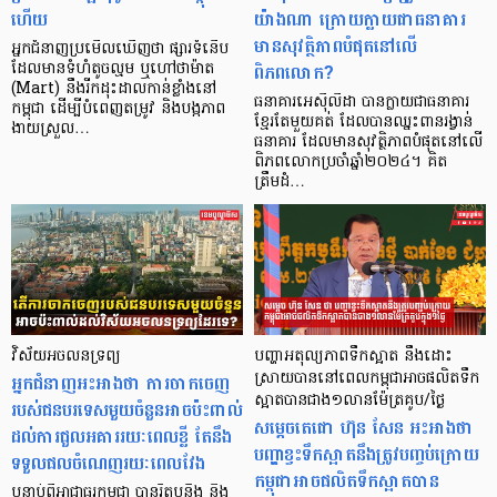
ហើយ
យ៉ាងណា ក្រោយក្លាយជាធនាគារ
មានសុវត្ថិភាពបំផុតនៅលើ
អ្នកជំនាញប្រមើលឃើញថា ផ្សារទំនើប
ពិភពលោក?
ដែលមានទំហំតូចល្មម ឬហៅថាម៉ាត
(Mart) នឹងរីកដុះដាលកាន់ខ្លាំងនៅ
ធនាគារអេស៊ីលីដា បានក្លាយជាធនាគារ
កម្ពុជា ដើម្បីបំពេញតម្រូវ និងបង្កភាព
ខ្មែរតែមួយគត់ ដែលបានឈ្នះពានរង្វាន់
ងាយស្រួល…
ធនាគារ ដែលមានសុវត្ថិភាពបំផុតនៅលើ
ពិភពលោកប្រចាំឆ្នាំ២០២៤។ គិត
ត្រឹមដំ…
វិស័យអចលនទ្រព្យ
បញ្ហាអតុល្យភាពទឹកស្អាត នឹងដោះ
អ្នកជំនាញអះអាងថា ការចាកចេញ
ស្រាយបាននៅពេលកម្ពុជាអាចផលិតទឹក
ស្អាតបានជាង១លានម៉ែត្រគូប/ថ្ងៃ
របស់ជនបរទេសមួយចំនួនអាចប៉ះពាល់
សម្តេចតេជោ ហ៊ុន សែន អះអាងថា
ដល់ការជួលអគាររយៈពេលខ្លី តែនឹង
បញ្ហាខ្វះទឹកស្អាតនឹងត្រូវបញ្ចប់ក្រោយ
ទទួលផលចំណេញរយៈពេលវែង
កម្ពុជាអាចផលិតទឹកស្អាតបាន
បន្ទាប់ពីអាជ្ញាធរកម្ពុជា បានរឹតបន្តឹង និង