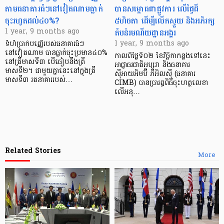
តាមធនាគារធំៗនៅវៀតណាមធ្លាក់
បានសម្ពោធជាផ្លូវការ លើផ្ទៃដី
ចុះរហូតដល់៤០%?
៥ហិចតា ដើម្បីលើកស្ទួយ និងអភិរក្ស
តំបន់រមណីយដ្ឋានអង្គរ
1 year, 9 months ago
1 year, 9 months ago
ទំហំប្រាក់បញ្ញើរបស់ធនាគារធំៗ
នៅវៀតណាម បានធ្លាក់ចុះប្រមាន៤០%
កាលពីថ្ងៃទី០២ ខែវិច្ឆិកាកន្លងទៅនេះ
នៅត្រីមាសទី៣ បើធៀបនឹងត្រី
អាជ្ញាធរជាតិអប្សរា និងធនាគារ
មាសទី២។ ជាមួយគ្នានេះនៅក្នុងត្រី
ស៊ីអាយអិមប៊ី ភីអិលស៊ី (ធនាគារ
មាសទី៣ រតនាគាររបស់…
CIMB) បានប្រារព្ធពិធីចុះហត្ថលេខា
លើអនុ…
Related Stories
More