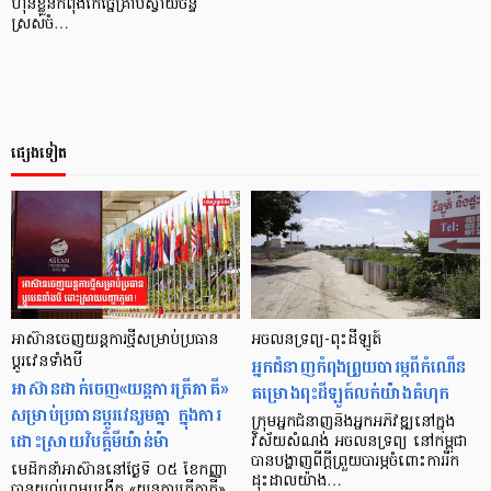
ហ៊ុនខ្លួនកំពុងកែច្នៃគ្រាប់ស្វាយចន្ទី
ស្រស់ចំ…
ផ្សេងទៀត
អាស៊ានចេញយន្តការថ្មីសម្រាប់ប្រធាន
អចលនទ្រព្យ-​ពុះ​ដី​ឡូត៍
ប្តូរវេនទាំងបី
អ្នក​ជំនាញ​កំពុង​ព្រួយ​បារម្ភ​ពី​កំណើន​
អាស៊ានដាក់ចេញ«យន្តការត្រីភាគី»
គម្រោង​ពុះ​ដី​ឡូត៍​លក់​យ៉ាង​គំហុក
សម្រាប់ប្រធានប្តូរវេនរួមគ្នា ក្នុងការ
ក្រុម​អ្នក​ជំនាញ​និង​អ្នក​អភិវឌ្ឍ​​នៅ​ក្នុង​
ដោះស្រាយវិបត្តិមីយ៉ាន់ម៉ា
វិស័យ​សំណង់ អចលន​ទ្រព្យ នៅ​កម្ពុជា
បាន​បង្ហាញ​ពី​ក្តី​ព្រួយ​បារម្ភ​ចំពោះ​ការ​រីក​
មេដឹកនាំអាស៊ាននៅថ្ងៃទី ០៥ ខែកញ្ញា
ដុះដាល​យ៉ាង…
បានយល់ព្រមបង្កើត «យន្តការត្រីភាគី»