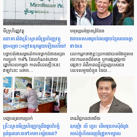
មីក្រូ​ហិរញ្ញវត្ថុ
មនុស្ស​ធម៌​គ្មាន​ព្រំដែន
ធនាគារ​និង​គ្រឹះស្ថាន​មីក្រូ​ហិរញ្ញវត្ថុ​
ជន​បរទេស​៣​រូប​ដែល​ជួយ​ខ្មែរ​លេច​ធ្លោ​
ជួប«គ្រោះ»ក្តៅ​គគុក​មួយ​ទៀត​ហើយ!
ជាង​គេ
បន្ទាប់​ពី​រង​សម្ពាធ​​ពី​ការ​ទម្លាក់​ពិដាន​អត្រា​
លោកអ្នក​នាង​ខ្លះ​ប្រាកដ​ជា​បាន​​ដឹង​ឮ​តាម​
ការ​ប្រាក់ ១៨​% ដែល​កំណត់​ដោយ​
រយៈ​ការ​អាន​ព័ត៌មាន ឬ​ការ​ផ្សព្វផ្សាយ​
រដ្ឋាភិបាល​កម្ពុជា កាល​ពី​ពេល​ថ្មីៗ​នេះ
ផ្សេងៗ អំពី​ភាព​ល្បីល្បាញ​របស់​ជន​
ឥឡូវ​នេះ ធនាគ…
បរទេស​មួយ​ចំនួន ដែល…
បញ្ហា​អត្រា​ការប្រាក់
ពាណិជ្ជករជោគជ័យ
គ្រឹះស្ថាន​មីក្រូ​ហិរញ្ញវត្ថុ​នឹង​ជួប​វិបត្តិ​
ឧកញ៉ា លី ហួរ៖ ដើមទុនរកស៊ីដំបូង
ធ្ងន់ធ្ងរ​ឈាន​ទៅ​រក​ការ​ក្ស័យធន?
របស់ខ្ញុំកើតចេញពីជ្រូក១ក្បាល