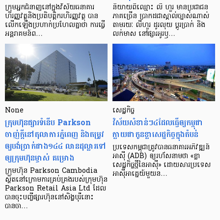
ក្រុម​អ្នក​ជំនាញ​នៅ​ក្នុង​វិស័យ​ធនាគារ
និយាយ​ពី​ឈ្មោះ លី ហួរ មាន​ប្រជាជន​
ហិរញ្ញវត្ថុ​និង​ប្រតិបត្តិករ​ហិរញ្ញ​វត្ថុ បាន​​
ភាគ​ច្រើន ប្រាកដ​ជា​ស្គាល់​ច្បាស់​ណាស់
លើក​ឡើង​ប្រហាក់​ប្រហែល​គ្នា​ថា ការ​ធ្វើ​
តាមរយៈ លីហួរ ដូរ​លុយ ប្តូរ​បា្រក់ និង​
អន្តរាគមន៍​ព…
លក់​មាស នៅ​ផ្សារ​អូរ​ឫ…
None
សេដ្ឋកិច្ច​
ក្រុមហ៊ុនផ្សារទំនើប Parkson
វិស័យ​សំខាន់ៗ​៤​ដែល​ធ្វើ​ឲ្យ​កម្ពុជា​
ចាញ់ក្ដីនៅតុលាការភ្នំពេញ និងតម្រូវ
ក្លាយ​ជា​កូន​ខ្លា​សេដ្ឋកិច្ច​ក្នុង​តំបន់
ឲ្យបង់ប្រាក់ជាង១៤៤ លានដុល្លារទៅ
ប្រទេស​កម្ពុជា​ត្រូវ​បាន​ធនាគារ​អភិវឌ្ឍន៍​
ឲ្យក្រុមហ៊ុនម្ចាស់ គម្រោង
អាស៊ី (ADB) ឲ្យ​រហ័ស​នាមថា «ខ្លា​
សេដ្ឋកិច្ច​ថ្មី​នៃ​អាស៊ី» ដោយសារ​ប្រទេស​
ក្រុមហ៊ុន Parkson Cambodia
អាស៊ី​អាគ្នេយ៍​មួយ​ន…
ស្ថិតនៅក្រោមការគ្រប់គ្រងរបស់ក្រុមហ៊ុន
Parkson Retail Asia Ltd ដែល
បានចុះបញ្ចីផ្សារហ៊ុននៅសិង្ហបុរីនោះ
បានចា…