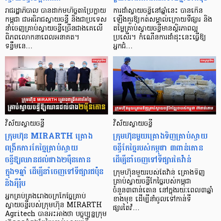
រាជរដ្ឋាភិបាល បានដាក់មហិច្ចតាប្រែក្លាយ
ការដាំស្វាយចន្ទីនៅឆ្នាំនេះ បានកើន
កម្ពុជា ជាអធិរាជស្វាយចន្ទី និងជាប្រទេស
ឡើងគួរឱ្យកត់សម្គាល់ក្រោយទីផ្សារ និង
នាំចេញគ្រាប់ស្វាយចន្ទីច្រើនជាងគេលើ
តម្លៃគ្រាប់ស្វាយចន្ទីមានស្ថិរភាពល្អ
ពិភពលោកនាពេលអនាគត។
ប្រសើរ។ កំណើនការដាំដុះនេះធ្វើឱ្យ
ទន្ទឹមនេ…
អ្នកជំ…
វិស័យស្វាយចន្ទី
វិស័យស្វាយចន្ទី
ក្រុមហ៊ុន MIRARTH គ្រោង
ក្រុមហ៊ុនមួយគ្រោងទិញគ្រាប់ស្វាយ
ពង្រីកការកែច្នៃគ្រាប់ស្វាយ
ចន្ទីកែច្នៃរបស់កម្ពុជា ៣ពាន់តោន
ចន្ទីឱ្យឈានដល់ជាង២ម៉ឺនតោន
ដើម្បីនាំចេញទៅទីផ្សារតៃវ៉ាន់
ក្នុង១ឆ្នាំ ដើម្បីនាំចេញទៅទីផ្សារជប៉ុន
ក្រុមហ៊ុនមួយរបស់តៃវ៉ាន់ គ្រោងទិញ
និងអុឺរ៉ុប
គ្រាប់ស្វាយចន្ទីកែច្នៃរបស់កម្ពុជា
ចំនួន៣ពាន់តោន នៅក្នុងរយៈពេល៣ឆ្នាំ
អ្នកគ្រប់គ្រងរោងចក្រកែច្នៃគ្រាប់
ខាងមុខ ដើម្បីនាំចូលទៅកាន់ទី
ស្វាយចន្ទីរបស់ក្រុមហ៊ុន MIRARTH
ផ្សារតៃវ៉…
Agritech បានអះអាងថា បច្ចុប្បន្នក្រុម