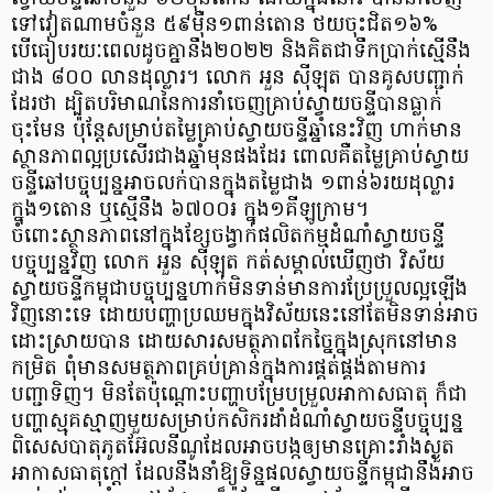
ទៅវៀតណាមចំនួន ៥៩ម៉ឺន១ពាន់តោន ថយចុះជិត១៦%
បើធៀបរយៈពេលដូចគ្នានឹង២០២២ និងគិតជាទឹកប្រាក់ស្មើនឹង
ជាង ៨០០ លានដុល្លារ។ លោក អួន ស៊ីឡុត បានគូសបញ្ជាក់
ដែរថា ដ្បិតបរិមាណនៃការនាំចេញគ្រាប់ស្វាយចន្ទីបានធ្លាក់
ចុះមែន ប៉ុន្តែសម្រាប់តម្លៃគ្រាប់ស្វាយចន្ទីឆ្នាំនេះវិញ ហាក់មាន
ស្ថានភាពល្អប្រសើរជាងឆ្នាំមុនផងដែរ ពោលគឺតម្លៃគ្រាប់ស្វាយ
ចន្ទីឆៅបច្ចុប្បន្នអាចលក់បានក្នុងតម្លៃជាង ១ពាន់៦រយដុល្លារ
ក្នុង១តោន ឬស្មើនឹង ៦៧០០៛ ក្នុង១គីឡូក្រាម។
ចំពោះស្ថានភាពនៅក្នុងខ្សែចង្វាក់ផលិតកម្មដំណាំស្វាយចន្ទី
បច្ចុប្បន្នវិញ លោក អួន ស៊ីឡុត កត់សម្គាល់ឃើញថា វិស័យ
ស្វាយចន្ទីកម្ពុជាបច្ចុប្បន្នហាក់មិនទាន់មានការប្រែប្រួលល្អឡើង
វិញនោះទេ ដោយបញ្ហាប្រឈមក្នុងវិស័យនេះនៅតែមិនទាន់អាច
ដោះស្រាយបាន ដោយសារសមត្ថភាពកែច្នៃក្នុងស្រុកនៅមាន
កម្រិត ពុំមានសមត្ថភាពគ្រប់គ្រាន់ក្នុងការផ្គត់ផ្គង់តាមការ
បញ្ជាទិញ។ មិនតែប៉ុណ្តោះបញ្ហាបម្រែបម្រួលអាកាសធាតុ ក៏ជា
បញ្ហាស្មុគស្មាញមួយសម្រាប់កសិករដាំដំណាំស្វាយចន្ទីបច្ចុប្បន្ន
ពិសេសបាតុភូតអ៊ែលនីណូដែលអាចបង្កឲ្យមានគ្រោះរាំងស្ងួត
អាកាសធាតុក្តៅ ដែលនឹងនាំឱ្យទិន្នផលស្វាយចន្ទីកម្ពុជានឹងអាច