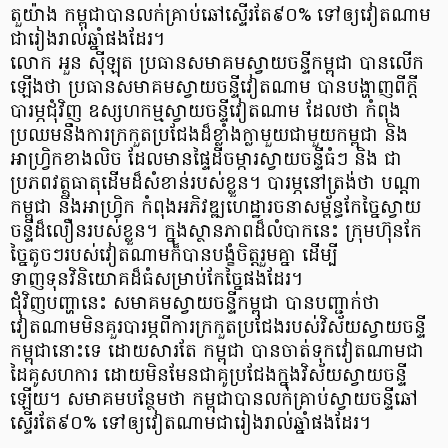
តួយ៉ាង កម្ពុជាបានលក់គ្រាប់ឆៅស្ទើរតែ៩០% ទៅឲ្យវៀតណាម
ជារៀងរាល់ឆ្នាំផងដែរ។
លោក អួន ស៊ីឡុត ប្រធានសមាគមស្វាយចន្ទីកម្ពុជា បានលើក
ឡើងថា ប្រធានសមាគមស្វាយចន្ទីវៀតណាម បានបង្ហាញពីក្ដី
បារម្ភជុំវិញ ឧស្សហកម្មស្វាយចន្ទីវៀតណាម ដែលថា កំពុង
ប្រឈមនឹងការក្រកួតប្រជែងដ៏ខ្លាំងក្លាមួយជាមួយកម្ពុជា និង
អាហ្វ្រិកខាងលិច ដែលមានផ្ទៃដីចម្ការស្វាយចន្ទីធំៗ និង ជា
ប្រភពវត្ថុធាតុដើមដ៏សំខាន់របស់ខ្លួន។ បារម្ភនៅត្រង់ថា បណ្តា
កម្ពុជា និងអាហ្វ្រិក កំពុងអភិវឌ្ឍហេដ្ឋារចនាសម្ព័ន្ធកែច្នៃស្វាយ
ចន្ទីដ៏លឿនរបស់ខ្លួន។ ក្នុងស្ថានភាពដ៏លំបាកនេះ ក្រុមហ៊ុនកែ
ច្នៃតូចៗរបស់វៀតណាមក៏បានបង្ខំចិត្តរួមគ្នា ដើម្បី
ទាញទុនវិនិយោគដ៏ធំសម្រាប់កែច្នៃផងដែរ។
ជុំវិញបញ្ហានេះ សមាគមស្វាយចន្ទីកម្ពុជា បានបញ្ជាក់ថា
វៀតណាមមិនគួរបារម្ភពីការក្រកួតប្រជែងរបស់វិស័យស្វាយចន្ទី
កម្ពុជានោះទេ ដោយសារតែ កម្ពុជា បានចាត់ទុកវៀតណាមជា
ដៃគូសហការ ដោយមិនមែនជាគូប្រជែងក្នុងវិស័យស្វាយចន្ទី
ឡើយ។ សមាគមបន្ថែមថា កម្ពុជាបានលក់គ្រាប់ស្វាយចន្ទីឆៅ
ស្ទើរតែ៩០% ទៅឲ្យវៀតណាមជារៀងរាល់ឆ្នាំផងដែរ។