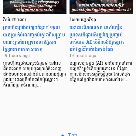
វិស័យថាមពល
វិស័យបច្ចេកវិទ្យា
ក្រុមហ៊ុនប្រេងយក្សៗចំនួន៨ ទទួល
ធនាគារពិភពលោក ដាស់តឿន
បានប្រាក់ចំណេញកប់ក្តោងពីសង្គ្រាម
ប្រទេសកំពុងអភិវឌ្ឍន៍ឱ្យប្រញាប់
ខណៈអ្នកជំនាញទាមទារឱ្យសង
ចាប់យក AI បើមិនចង់ឱ្យគម្លាត
ថ្លៃខូចខាតអាកាសធាតុ
អភិវឌ្ឍន៍រីកប៉ោងកាន់តែធំ
19 hours ago
19 hours ago
ក្រុមហ៊ុនប្រេងយក្សៗចំនួន៨ នៅលើ
បញ្ញាសិប្បនិម្មិត (AI) មិនមែនត្រឹមតែជា
ពិភពលោក បានប្រមូលប្រាក់ចំណេញ
បច្ចេកវិទ្យាទំនើបមួយនោះទេ ប៉ុន្តែជា
យ៉ាងមហាសាលជាង៩០ពាន់លានដុល្លារ
ក្បាលម៉ាស៊ីនសេដ្ឋកិច្ចថ្មីមួយ ដែលកំពុង
ក្នុងរយៈពេលត្រឹមតែ៣ខែប៉ុណ្ណោះ។
បន្ថែមតម្លៃយ៉ាងមហាសាលដល់សេ…
កំណើនប្រាក់ចំណេញ…
Top