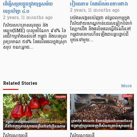
ដើម្បីសម្របខ្លួនក្នុងយុគ្គសម័យ
វៀតណាម តែផលិតភាពទាបជាង
បច្ចេកវិទ្យា ៤.០
2 years, 11 months ago
2 years, 11 months ago
យើងសង្កេតឃើញថា តម្លៃពលកម្មក្នុង
វិស័យវាយនភណ្ឌកាត់ដេរសម្លៀកបំពាក់
វិស័យសហគ្រាសធុនតូច និង
ស្បែកជើង និងផលិតផលធ្វើដំណើរនៅ
មធ្យម(SME) បានរួមចំណែក ៩៨% នៃ
កម្ពុជាមានការកើនឡើងជាបន្តបន្ទាប់ពី
អាជីវកម្មទាំងអស់នៅ កម្ពុជា និងបានចូល
មួយទៅមួយ…
រួមប្រមាណ ៥៨% នៃផលិតផលក្នុងស្រុក
សរុប ខណៈអ្នកជ…
Related Stories
More
វិស័យស្វាយចន្ទី
វិស័យស្វាយចន្ទី