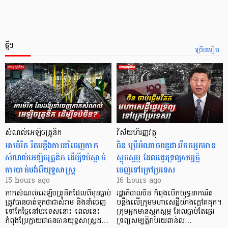
ថ្មីៗ
ច្រើនទៀត
សំណល់អេឡិចត្រូនិក
វិស័យហិរញ្ញវត្ថុ
អាម៉េរិក រឹតបន្តឹងការនាំចេញកាក
ចិន ប្រើ​អំណាចពន្ធដាររឹតកអ្នកមាន
សំណល់អេឡិចត្រូនិក ដើម្បីទប់ស្កាត់
ស្ដុកស្ដម្ភ ដែលផ្ទេរទ្រព្យសម្បត្តិ
ការបាត់បង់រ៉ែយុទ្ធសាស្ត្រ
ចេញទៅក្រៅប្រទេស
15 hours ago
16 hours ago
កាក​សំណល់​អេឡិច​ត្រូនិកដែល​ពីមុនធ្លាប់​
រដ្ឋាភិបាលចិន កំពុងបើកយុទ្ធនាការរឹត
ត្រូវបានចាត់ទុកថាជាសំរាម និងនាំចេញ
បន្តឹងលើក្រុមមហាសេដ្ឋី​យ៉ាង​ក្ដៅគគុក។
ទៅកែច្នៃនៅបរទេស​នោះ ពេលនេះ
​ក្រុមអ្នកមានស្ដុកស្ដម្ភ ដែល​ធ្លាប់​តែផ្ទេរ
កំពុងប្រែក្លាយជាធនធានយុទ្ធសាស្ត្រដ…
ទ្រព្យសម្បត្តិរាប់រយពាន់ល…