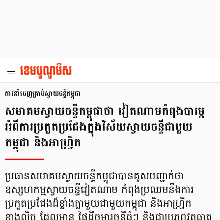
ការនាំចេញគ្រាប់ស្វាយចន្ទីកម្ពុជា
សមាគមស្វាយចន្ទីកម្ពុជាថា វៀតណាមកំពុងបារម្ភ
អំពីការប្រកួតប្រជែងក្នុងវិស័យស្វាយចន្ទីជាមួយ
កម្ពុជា និងអាហ្វ្រិក
ប្រធានសមាគមស្វាយចន្ទីកម្ពុជាបានគូសបញ្ជាក់ថា
ឧស្សហកម្មស្វាយចន្ទីវៀតណាម កំពុងប្រឈមនឹងការ
ប្រកួតប្រជែងដ៏ខ្លាំងក្លាមួយជាមួយកម្ពុជា និងអាហ្វ្រិក
ខាងលិច ដែលមាន ផ្ទៃដីចម្ការចន្ទីធំៗ និងជាប្រភពវត្ថុធាតុ