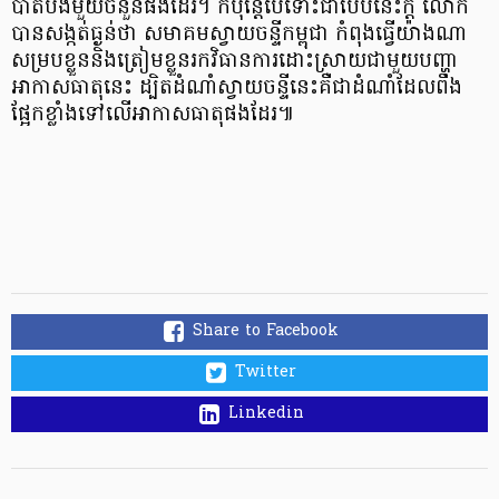
បាត់បង់មួយចំនួនផងដែរ។ ក៏ប៉ុន្តែបើទោះជាបែបនេះក្ដី លោក
បានសង្កត់ធ្ងន់ថា សមាគមស្វាយចន្ទីកម្ពុជា កំពុងធ្វើយ៉ាងណា
សម្របខ្លួននិងត្រៀមខ្លួនរកវិធានការដោះស្រាយជាមួយបញ្ហា
អាកាសធាតុនេះ ដ្បិតដំណាំស្វាយចន្ទីនេះគឺជាដំណាំដែលពឹង
ផ្អែកខ្លាំងទៅលើអាកាសធាតុផងដែរ៕
Share to Facebook
Twitter
Linkedin