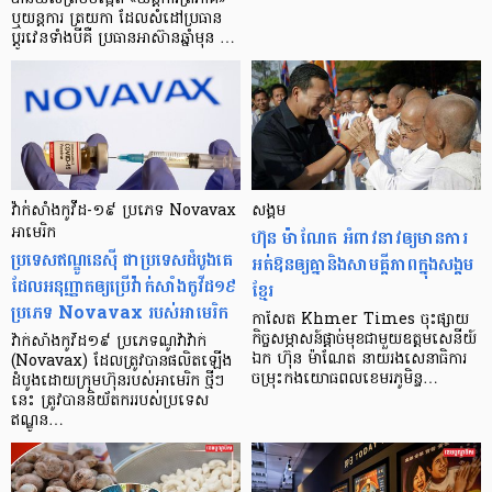
ឬយន្ដការ ត្រយកា ដែលសំដៅប្រធាន
ប្តូរវេនទាំងបីគឺ ប្រធានអាស៊ានឆ្នាំមុន …
វ៉ាក់សាំងកូវីដ-១៩ ប្រភេទ Novavax
សង្គម
អាមេរិក
ហ៊ុន ម៉ាណែត អំពាវនាវ​ឲ្យ​មាន​ការ
ប្រទេសឥណ្ឌូនេស៊ី ជាប្រទេសដំបូងគេ
អត់ឱនឲ្យ​គ្នា​​និង​សាមគ្គីភាព​ក្នុង​សង្គម​
ដែលអនុញ្ញាតឲ្យប្រើវ៉ាក់សាំងកូវីដ១៩
ខ្មែរ
ប្រភេទ Novavax របស់អាមេរិក
កាសែត Khmer Times ចុះ​ផ្សាយ​
កិច្ច​សម្ភាសន៍​ផ្ដាច់​មុខ​ជាមួយ​ឧត្តម​សេនីយ៍​
វ៉ាក់សាំងកូវីដ១៩ ប្រភេទណូវ៉ាវ៉ាក់
ឯក ហ៊ុន ម៉ាណែត នាយរង​សេនាធិការ​
(Novavax) ដែលត្រូវបានផលិតឡើង
ចម្រុះ​កង​យោធពល​ខេមរភូមិន្ទ…
ដំបូងដោយក្រុមហ៊ុនរបស់អាមេរិក ថ្មីៗ
នេះ ត្រូវបាននិយ័តកររបស់ប្រទេស
ឥណ្ឌូន…