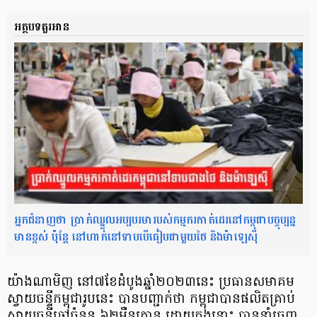
អត្ថបទគួរអាន
អ្នកជំនាញថា ប្រាក់ឈ្នួលអប្បបរមារបស់កម្មករកាត់ដេរនៅកម្ពុជាបច្ចុប្បន្ន
មានខ្ពស់ ប៉ុន្ដែ នៅហាក់នៅទាបបើធៀបជាមួយថៃ និងម៉ាឡេស៊ី
យ៉ាងណាមិញ នៅ៧ខែដំបូងឆ្នាំ២០២៣នេះ ប្រធានសមាគម
ស្វាយចន្ទីកម្ពុជារូបនេះ បានបញ្ជាក់ថា កម្ពុជាបានផលិតគ្រាប់
ស្វាយចន្ទីឆៅចំនួន ៦២ម៉ឺនតោន ដោយក្នុងនោះ បាននាំចេញ