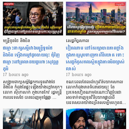
មន្ត្រីទូតថៃ និងចិន
សេដ្ឋកិច្ចសកល
ជម្លោះពាក្យសម្តីរវាងមន្ត្រីទូតថៃ
វៀតណាម នៅតែរក្សាបានភាពខ្លាំង
និងចិន ឡើងកម្ដៅដូចបាយពុះ ជុំវិញ
ក្នុងការស្រូបទាញការវិនិយោគ​ ទោះ
ជម្លោះនៅព្រលានយន្តហោះសុវណ្ណ
សេដ្ឋកិច្ចសកលស្ថិតក្នុងភាពមិនច្បាស់
ភូមិ
លាស់
17 hours ago
17 hours ago
សង្គ្រាមពាក្យសម្តីផ្នែកការទូតរវាងថៃ
ខណៈពេលដែលលំហូរវិនិយោគសកល
និងចិន កំពុងតែផ្ទុះឡើងយ៉ាងក្តៅគគុក។
លោកកំពុងមានទំនោរថយចុះ តែ
លោក ស៊ីហាសាក់ ភួងកេតកែវ រដ្ឋមន្ត្រី
ប្រទេសវៀតណាមឯណោះវិញបែរជា
ការបរទេសថៃ បានចេញមុខផ្លែផ្កា …
អាចទាក់ទាញទុនវិនិយោគផ្ទាល់ពី
បរទេសបានយ៉ាងច្រើនសម្បើមរហូតដ…