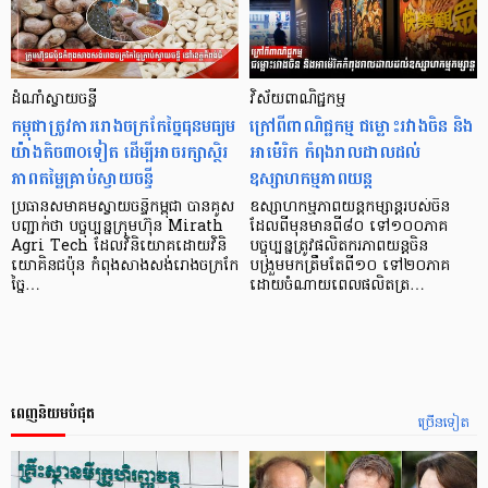
ដំណាំស្វាយចន្ទី
វិស័យពាណិជ្ជកម្ម
កម្ពុជាត្រូវការរោងចក្រកែច្នៃធុនមធ្យម
ក្រៅពីពាណិជ្ជកម្ម ជម្លោះរវាងចិន និង
យ៉ាងតិច៣០ទៀត ដើម្បីអាចរក្សាស្ថិរ
អាម៉េរិក កំពុងរាលដាលដល់
ភាពតម្លៃគ្រាប់ស្វាយចន្ទី
ឧស្សាហកម្មភាពយន្ត
ប្រធានសមាគមស្វាយចន្ទីកម្ពុជា បានគូស
ឧស្សាហកម្មភាពយន្តកម្សាន្តរបស់ចិន
បញ្ជាក់ថា បច្ចុប្បន្នក្រុមហ៊ុន Mirath
ដែលពីមុនមានពី៨០ ទៅ១០០ភាគ
Agri Tech ដែលវិនិយោគដោយវិនិ
បច្ចុប្បន្នត្រូវផលិតករភាពយន្តចិន
យោគិនជប៉ុន កំពុងសាងសង់រោងចក្រកែ
បង្រួមមកត្រឹមតែពី១០ ទៅ២០ភាគ
ច្នៃ…
ដោយចំណាយពេលផលិតត្រ…
ពេញនិយមបំផុត
ច្រើនទៀត