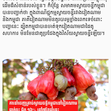
ដើមដ៏សំខាន់របស់ខ្លួន។ ក៏ប៉ុន្តែ សមាគមស្វាយចន្ទីកម្ពុជា
បានបញ្ជាក់ថា ក្នុងពាណិជ្ជកម្មស្វាយចន្ទីរវាងវៀតណាម
និងកម្ពុជា ភាគីវៀតណាមមិនគួរបារម្ភខ្លាំងពេកទេចំពោះ
បញ្ហានេះ ដ្បិតកម្ពុជាបានចាត់ទុកវៀតណាមជាដៃគូ
សហការ មិនមែនជាគូប្រជែងក្នុងវិស័យស្វាយចន្ទីឡើយ។