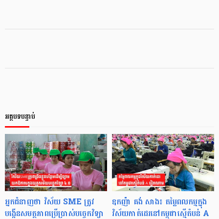
អត្ថបទបន្ទាប់
អ្នកជំនាញថា វិស័យ SME ត្រូវ
ឧកញ៉ា គង់ សាង៖ តម្លៃពលកម្មក្នុង
បង្កើនសមត្ថភាពប្រើប្រាស់បច្ចេកវិទ្យា
វិស័យកាត់ដេរនៅកម្ពុជាស្មើតំបន់ A