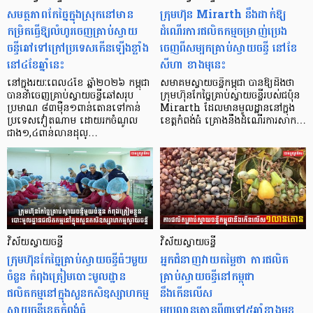
សមត្ថភាពកែច្នៃក្នុងស្រុកនៅមាន
ក្រុមហ៊ុន Mirarth នឹងដាក់ឱ្យ
កម្រិតធ្វើឱ្យលំហូរចេញគ្រាប់ស្វាយ
ដំណើរការផលិតកម្មចម្រាញ់ប្រេង
ចន្ទីឆៅទៅក្រៅប្រទេសកើនឡើងខ្លាំង
ចេញពីសម្បកគ្រាប់ស្វាយចន្ទី នៅខែ
នៅ៤ខែឆ្នាំនេះ
សីហា ខាងមុនេះ
នៅក្នុងរយៈពេល៤ខែ ឆ្នាំ២០២៦ កម្ពុជា
សមាគមស្វាយចន្ទីកម្ពុជា បានឱ្យដឹងថា
បាននាំចេញគ្រាប់ស្វាយចន្ទីឆៅសរុប
ក្រុមហ៊ុនកែច្នៃគ្រាប់ស្វាយចន្ទីរបស់ជប៉ុន
ប្រមាណ ៨៣ម៉ឺន១ពាន់តោនទៅកាន់
Mirarth ដែលមានមូលដ្ឋាននៅក្នុង
ប្រទេសវៀតណាម ដោយរកចំណូល
ខេត្តកំពង់ធំ គ្រោងនឹងដំណើរការសាក…
ជាង១,៤ពាន់លានដុល្…
វិស័យស្វាយចន្ទី
វិស័យស្វាយចន្ទី
ក្រុមហ៊ុនកែច្នៃគ្រាប់ស្វាយចន្ទីធំៗមួយ
អ្នកជំនាញវាយតម្លៃថា ការផលិត
ចំនួន កំពុងត្រៀមបោះមូលដ្ឋាន
គ្រាប់ស្វាយចន្ទីនៅកម្ពុជា
ផលិតកម្មនៅក្នុងសួនកសិឧស្សាហកម្ម
នឹងកើនលើស
ស្វាយចន្ទីខេត្តកំពង់ធំ
មួយលានតោនពី៣ទៅ៥ឆ្នាំខាងមុខ