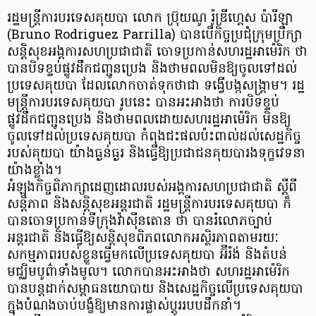
រដ្ឋមន្ត្រីការបរទេសគុយបា លោក ប៊្រុយណូ រ៉ូឌ្រីហ្គេស ប៉ារីឡា
(Bruno Rodriguez Parrilla) បានបើកិច្ចប្រជុំក្រុមប្រឹក្សា
សន្តិសុខអង្គការសហប្រជាជាតិ ចោទប្រកាន់សហរដ្ឋអាម៉េរិក ថា
បានបិទខ្ទប់ផ្លូវដឹកជញ្ជូនប្រេង និងថាមពលមិនឱ្យចូលទៅដល់
ប្រទេសគុយបា ដែលលោកចាត់ទុកថាជា ទង្វើបង្កសង្គ្រាម។ រដ្ឋ
មន្ត្រីការបរទេសគុយបា រូបនេះ បានអះអាងថា ការបិទខ្ទប់
ផ្លូវដឹកជញ្ជូនប្រេង និងថាមពលដោយសហរដ្ឋអាម៉េរិក មិនឱ្យ
ចូលទៅដល់ប្រទេសគុយបា កំពុងជះផលប៉ះពាល់ដល់សេដ្ឋកិច្ច
របស់គុយបា យ៉ាងធ្ងន់ធ្ងរ និងធ្វើឱ្យប្រជាជនគុយបារងទុក្ខវេទនា
យ៉ាងខ្លាំង។
អំឡុងកិច្ចពិភាក្សាដេញដោលរបស់អង្គការសហប្រជាជាតិ ស្តីពី
សន្តិភាព និងសន្តិសុខអន្តរជាតិ រដ្ឋមន្ត្រីការបរទេសគុយបា ក៏
បានចោទប្រកាន់ទីក្រុងវ៉ាស៊ីនតោន ថា បានរំលោភច្បាប់
អន្តរជាតិ និងធ្វើឱ្យសន្តិសុខពិភពលោកអស្ថិរភាពតាមរយៈ
សកម្មភាពរបស់ខ្លួនធ្វើមកលើប្រទេសគុយបា អ៊ីរ៉ង់ និងតំបន់
មជ្ឈិមបូព៌ាទាំងមូល។ លោកបានអះអាងថា សហរដ្ឋអាម៉េរិក
បានបន្តដាក់សម្ពាធនយោបាយ និងសេដ្ឋកិច្ចលើប្រទេសគុយបា
ក្នុងបំណងចាប់បង្ខំឱ្យមានការផ្លាស់ប្តូររបបដឹកនាំ។