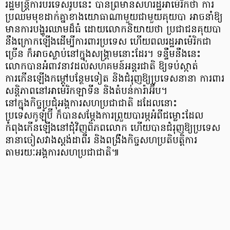
រដ្ឋមន្ត្រីការបរទេសរូបនេះ បានព្រមានសហរដ្ឋអាម៉េរិកថា ការ
ប្រឈមមុខដាក់គ្នាខាងយោធាណាមួយជាមួយគុយបា អាចនាំឱ្យ
មានការបង្ហូរឈាមដ៏ធំ ដោយលោកនិយាយថា ប្រជាជនគុយបា
នឹងក្រោកឡើងដើម្បីការពារប្រទេស ហើយពលរដ្ឋអាម៉េរិកជា
ច្រើន ក៏អាចស្លាប់នៅក្នុងសង្គ្រាមនោះដែរ។ ទន្ទឹមនឹងនេះ
លោកបានអំពាវនាវដល់សហគមន៍អន្តរជាតិ ឱ្យទប់ស្កាត់
ការកើនឡើងកម្ដៅបន្ថែមទៀត និងជំរុញឱ្យប្រទេសនានា ការពារ
សន្តិភាពនៅអាម៉េរិកឡាទីន និងតំបន់ការ៉ាអ៊ីប។
នៅក្នុងកិច្ចប្រជុំអង្គការសហប្រជាជាតិ ដដែលនោះ
ប្រទេសកូឡុំប៊ី ក៏បានសម្តែងការព្រួយបារម្ភអំពីជម្លោះដែល
កំពុងកើនឡើងនៅជុំវិញពិភពលោក ហើយបានជំរុញឱ្យប្រទេស
នានាចៀសវាងស្តង់ដាពីរ និងពង្រឹងកិច្ចសហប្រតិបត្តិការ
តាមរយៈអង្គការសហប្រជាជាតិ៕