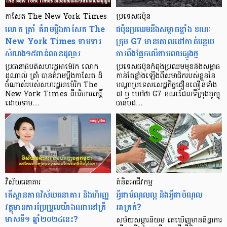
កាសែត The New York Times
ប្រទេសជប៉ុន
លោក ត្រាំ គំរាមប្តឹងកាសែត The
ជប៉ុនប្រឈមនឹងសម្ពាធខ្លាំង ខណៈ
New York Times ទាមទារ
ក្រុម G7 មានគោលដៅកាត់បន្ថយ
សំណង១៥ពាន់លានដុល្លារ
ការពឹងផ្អែកលើថាមពលធ្យូងថ្ម
ប្រធានាធិបតីសហរដ្ឋអាម៉េរិក លោក
ប្រទេសជប៉ុនកំពុងប្រឈមមុខនឹងសម្ពាធ
ដូណាល់ ត្រាំ បានគំរាមប្តឹងកាសែត ដ៏
កាន់តែខ្លាំងឡើងពីសមាជិករបស់ខ្លួននៃ
ចំណាស់របស់សហរដ្ឋអាម៉េរិក The
បណ្តាប្រទេសសេដ្ឋកិច្ចជឿនលឿនទាំង
New York Times ពីបរិហារកេរ្តិ៍
៧ ឫ ហៅថា G7 ខណៈដែលទីក្រុងតូក្យូ
ដោយទាម…
បានបដ…
វិស័យធនាគារ
គំនិត​អាជីវកម្ម
តើស្ថានភាពវិស័យធនាគារ និងហិរញ្ញ
អ្វីជា​បំណុល​ល្អ និង​អ្វី​ជា​បំណុល​
វត្ថុមានការប្រែប្រួលយ៉ាងណានៅត្រី
អាក្រក់?
មាសទី១ ឆ្នាំ២០២៤នេះ?
សម័យ​សម្ភារនិយម គេឃើញ​មាន​និន្នាការ​