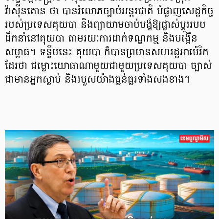
វ៉ាស៊ីនតោន ថា បានរំលោភច្បាប់អន្តរជាតិ បំផ្លាញសេដ្ឋកិច្ច
របស់ប្រទេសគុយបា និងព្យាយាមចាប់បង្ខំឱ្យផ្លាស់ប្តូររបប
ដឹកនាំនៅគុយបា តាមរយៈ​ការដាក់​ទណ្ឌកម្ម និងបង្កើន
សម្ពាធ។ ទន្ទឹម​នេះ គុយបា ក៏បានព្រមាន​ស​ហ​រដ្ឋអាម៉េរិក
ដែរថា ជម្លោះយោធាណាមួយជាមួយប្រទេសគុយបា ច្បាស់
ជាមានអ្នកស្លាប់ និងរបួសយ៉ាងធ្ងន់ធ្ងរ​ទាំង​សង​ខាង។