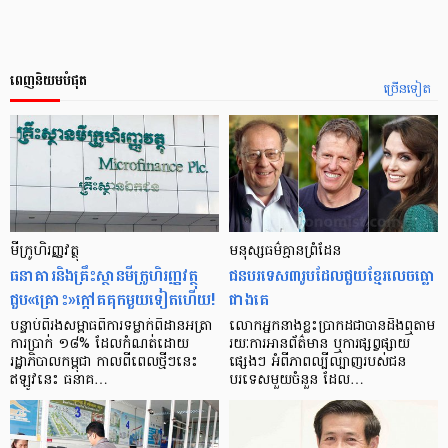
ពេញនិយមបំផុត
ច្រើនទៀត
មីក្រូ​ហិរញ្ញវត្ថុ
មនុស្ស​ធម៌​គ្មាន​ព្រំដែន
ធនាគារ​និង​គ្រឹះស្ថាន​មីក្រូ​ហិរញ្ញវត្ថុ​
ជន​បរទេស​៣​រូប​ដែល​ជួយ​ខ្មែរ​លេច​ធ្លោ​
ជួប«គ្រោះ»ក្តៅ​គគុក​មួយ​ទៀត​ហើយ!
ជាង​គេ
បន្ទាប់​ពី​រង​សម្ពាធ​​ពី​ការ​ទម្លាក់​ពិដាន​អត្រា​
លោកអ្នក​នាង​ខ្លះ​ប្រាកដ​ជា​បាន​​ដឹង​ឮ​តាម​
ការ​ប្រាក់ ១៨​% ដែល​កំណត់​ដោយ​
រយៈ​ការ​អាន​ព័ត៌មាន ឬ​ការ​ផ្សព្វផ្សាយ​
រដ្ឋាភិបាល​កម្ពុជា កាល​ពី​ពេល​ថ្មីៗ​នេះ
ផ្សេងៗ អំពី​ភាព​ល្បីល្បាញ​របស់​ជន​
ឥឡូវ​នេះ ធនាគ…
បរទេស​មួយ​ចំនួន ដែល…