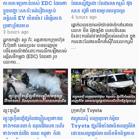
ការចោទប្រកាន់របស់ EDC ដែលថា
ដែលស្នើឱ្យដោះលែងលោកស្រី អ៊ុង
ខ្លួនបង្ហោះសាររិះគន់រឿងតភ្ជាប់
សាន ស៊ូជី ដោយគ្មានលក្ខខណ្ឌ
អគ្គិសនី EV យឺតយ៉ាវ ដើម្បីតោង
4 hours ago
ប្រជាប្រិយភាព
រដ្ឋាភិបាលយោធាមីយ៉ាន់ម៉ាដឹកនាំដោយ
លោក មីន អ៊ុងឡាំង បានបដិសេធ
3 hours ago
ចំពោះការអំពាវនាវជាថ្មីរបស់អាស៊ាន ក្នុង
អ្នកឧកញ៉ា សួរ វីរៈ អគ្គនាយកក្រុមហ៊ុន
ការដោះលែងមេដឹកនាំស៊ីវិលលោកស្រី
វិរៈប៊ុនថាំ អេចប្រេស បានចេញមុខ
…
បដិសេធយ៉ាងចំពោះការលើកឡើងរបស់
អគ្គិសនីកម្ពុជា (EDC) ដែលថា រូប
លោកច…
ព្យុះដូហ្វីន
ក្រុមហ៊ុន Toyota
ព្យុះដូហ្វីនបង្ខំឱ្យចិនជម្លៀសប្រជាជន
ឥណ្ឌូនេស៊ី ចេញមុខទាក់ម៉ូយ
ជាង១លាននាក់ លុបជើងហោះហើរ
Toyota ឱ្យរើទីតាំងផលិតចេញពីថៃ
ជាង១ពាន់ជើង ខណៈកម្ពុជា ក៏រង
ដោយសន្យាផ្តល់ការលើកទឹកចិត្តតាម