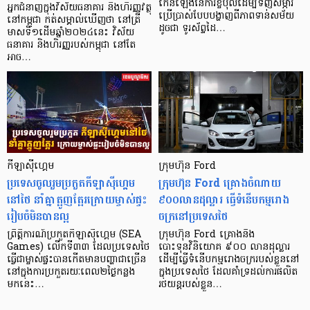
កើន​ឡើង​នៃ​ការ​ខ្ចី​បុល​ដើម្បី​ទិញ​សម្ភារ​
អ្នកជំនាញក្នុងវិស័យធនាគារ និងហិរញ្ញវត្ថុ
ប្រើប្រាស់​បែប​បង្ហាញ​ពី​ភាព​ទាន់សម័យ
នៅកម្ពុជា កត់សម្គាល់ឃើញថា នៅត្រី
ដូចជា ទូរស័ព្ទ​ដៃ…
មាសទី១ដើមឆ្នាំ២០២៤នេះ វិស័យ
ធនាគារ និងហិរញ្ញរបស់កម្ពុជា នៅតែ
អាច…
កីឡាស៊ីហ្គេម
ក្រុមហ៊ុន Ford
ប្រទេសចូលរួមប្រកួតកីឡាស៊ីហ្គេម
ក្រុមហ៊ុន Ford គ្រោងចំណាយ
នៅថៃ នាំគ្នាត្អូញត្អែរក្រោយម្ចាស់ផ្ទះ
៩០០លានដុល្លារ ធ្វើទំនើបកម្មរោង
រៀបចំមិនបានល្អ
ចក្រនៅប្រទេសថៃ
ព្រឹត្តិការណ៍ប្រកួតកីឡាស៊ីហ្គេម (SEA
ក្រុមហ៊ុន Ford គ្រោងនឹង
Games) លើកទី៣៣ ដែលប្រទេសថៃ
បោះទុនវិនិយោគ ៩០០ លានដុល្លារ
ធ្វើជាម្ចាស់ផ្ទះបានកើតមានបញ្ហាជាច្រើន
ដើម្បីធ្វើទំនើបកម្មរោងចក្ររបស់ខ្លួននៅ
នៅក្នុងការប្រកួតរយៈពេល២ថ្ងៃកន្លង
ក្នុងប្រទេសថៃ ដែលគាំទ្រដល់ការផលិត
មកនេះ…
រថយន្តរបស់ខ្លួន…