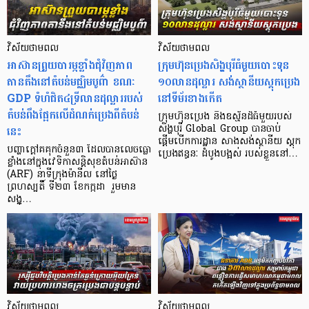
វិស័យថាមពល
វិស័យថាមពល
អាស៊ានព្រួយបារម្ភខ្លាំងជុំវិញភាព
ក្រុមហ៊ុនប្រេងសិង្ហបុរីធំមួយបោះទុន
តានតឹងនៅ​តំបន់មជ្ឈិមបូព៌ា ខណៈ
១០លានដុល្លារ សង់ស្ថានីយស្តុកប្រេង
GDP ទំហំជិត៤ទ្រីលានដុល្លាររបស់
នៅទីម័រខាងកើត
តំបន់ពឹងផ្អែកលើដំណក់ប្រេងពីតំបន់
ក្រុមហ៊ុនប្រេង និងឧស្ម័នដ៏ធំមួយរបស់
នេះ
សិង្ហបុរី Global Group បានចាប់
ផ្តើមបើកការដ្ឋាន សាងសង់ស្ថានីយ ស្តុក
បញ្ហាក្តៅគគុកចំនួន៣ ដែលបានលេចធ្លោ
ប្រេងឥន្ធនៈ ដំបូងបង្អស់ របស់ខ្លួននៅ…
ខ្លាំងនៅក្នុងវេទិកាសន្តិសុខតំបន់អាស៊ាន
(ARF) នាទីក្រុងម៉ានីល នៅថ្ងៃ
ព្រហស្បតិ៍ ទី២៣ ខែកក្កដា រួមមាន
សង្គ្…
វិស័យថាមពល
វិស័យថាមពល