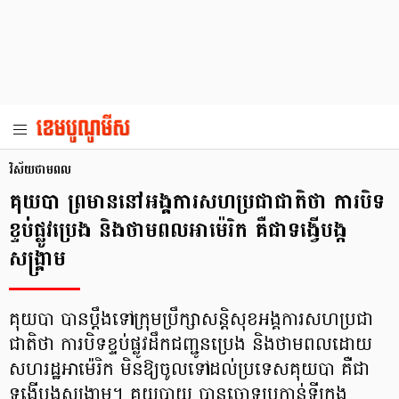
វិស័យថាមពល
គុយបា ​ព្រមាន​នៅអង្គការសហប្រជាជាតិថា ការបិទ
ខ្ទប់ផ្លូវប្រេង និងថាមពលអាម៉េរិក គឺជាទង្វើ​បង្ក
សង្គ្រាម
គុយបា បានប្ដឹងទៅ​ក្រុមប្រឹក្សាសន្តិសុខអង្គការសហប្រជា
ជាតិថា ការ​បិទខ្ទប់​ផ្លូវដឹកជញ្ជូនប្រេង និងថាមពលដោយ​
សហរដ្ឋអាម៉េរិក មិន​ឱ្យចូល​ទៅ​ដល់​ប្រទេសគុយបា គឺជា
ទង្វើបង្កសង្គ្រាម។ គុយ​បាយ បានចោទប្រកាន់ទីក្រុង