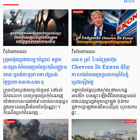
More
វិស័យថាមពល
វិស័យថាមពល
ក្រុមហ៊ុនប្រេងយក្សៗចំនួន៨ ទទួល
លោក ត្រាំ រិះគន់ក្រុមហ៊ុន
បានប្រាក់ចំណេញកប់ក្តោងពីសង្គ្រាម
Chevron និង Exxon ជុំវិញ
ខណៈអ្នកជំនាញទាមទារឱ្យសង
ការកេងចំណេញហួសហេតុពីវិបត្តិ
ថ្លៃខូចខាតអាកាសធាតុ
ប្រេងឡើងថ្លៃ
ក្រុមហ៊ុនប្រេងយក្សៗចំនួន៨ នៅលើ
បន្ទាប់ពីតម្លៃប្រេងសាំងនៅសហរដ្ឋ
ពិភពលោក បានប្រមូលប្រាក់ចំណេញ
អាម៉េរិក បានស្ទុះឡើងពីជិត៣ដុល្លារដល់
យ៉ាងមហាសាលជាង៩០ពាន់លានដុល្លារ
ជាង៤ដុល្លារក្នុងមួយហ្គាឡុង (ដោយ
ក្នុងរយៈពេលត្រឹមតែ៣ខែប៉ុណ្ណោះ។
ក្នុង១ហ្គាឡុងមានជិត៤លីត្រ) ក្រោយការ
កំណើនប្រាក់ចំណេញ…
ផ្ទុះ…