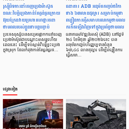
រុស្ស៊ីបិទការនាំចេញប្រេងម៉ាស៊ូត
ធនាគារ ADB អនុម័តកញ្ចប់ថវិកា
ខណៈវិបត្តិប្រេងកាន់តែធ្ងន់ធ្ងរក្រោយ
ជាង ៦៣លានដុល្លារ សម្រាប់កម្ពុជា
អ៊ុយក្រែនវាយប្រហារហេដ្ឋារចនា
ពន្លឿនការធ្វើ​សមាហរណកម្មថាមពល​
ថាមពលរបស់ខ្លួនជាបន្តបន្ទាប់
កកើតឡើងវិញទៅក្នុងប្រព័ន្ធថាមពល
ប្រទេសរុស្ស៊ីបានសម្រេចផ្អាកការនាំចេញ
ធនាគារអភិវឌ្ឍន៍អាស៊ី (ADB) នៅថ្ងៃទី
ប្រេងម៉ាស៊ូតជាបណ្តោះអាសន្នហើយ
២៤ ខែមិថុនា ឆ្នាំ២០២៦នេះ បាន
ពេល​នេះ ​ដើម្បីទប់ស្កាត់វិបត្តិខ្វះប្រេង
អនុម័តកញ្ចប់​ហិរញ្ញប្បទានចំនួន
ក្នុងស្រុក ដែលកំពុងកាន់តែធ្ងន់ធ្ងរទ…
៦៣,៤៤ លានដុល្លារ ដើម្បីពន្លឿនការ
ធ្វើសមា…
ផ្សេងទៀត