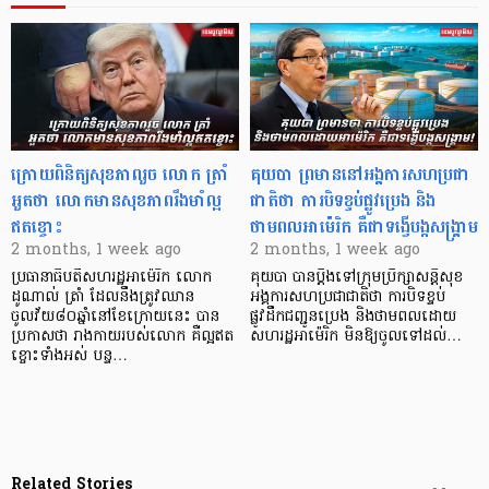
ក្រោយពិនិត្យសុខភាពរួច លោក ត្រាំ
គុយបា ​ព្រមាន​នៅអង្គការសហប្រជា
អួតថា លោកមានសុខភាពរឹងមាំល្អ
ជាតិថា ការបិទខ្ទប់ផ្លូវប្រេង និង
ឥតខ្ចោះ
ថាមពលអាម៉េរិក គឺជាទង្វើ​បង្កសង្គ្រាម
2 months, 1 week ago
2 months, 1 week ago
ប្រធានាធិបតីសហរដ្ឋអាម៉េរិក លោក
គុយបា បានប្ដឹងទៅ​ក្រុមប្រឹក្សាសន្តិសុខ
ដូណាល់ ត្រាំ ដែលនឹងត្រូវឈាន
អង្គការសហប្រជាជាតិថា ការ​បិទខ្ទប់​
ចូលវ័យ៨០ឆ្នាំនៅខែក្រោយនេះ បាន
ផ្លូវដឹកជញ្ជូនប្រេង និងថាមពលដោយ​
ប្រកាសថា រាងកាយរបស់លោក គឺល្អឥត
សហរដ្ឋអាម៉េរិក មិន​ឱ្យចូល​ទៅ​ដល់​…
ខ្ចោះទាំងអស់ បន្ទ…
Related Stories