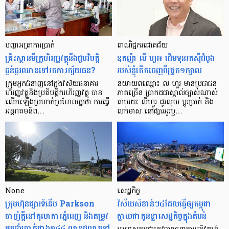
បញ្ហា​អត្រា​ការប្រាក់
ពាណិជ្ជករជោគជ័យ
គ្រឹះស្ថាន​មីក្រូ​ហិរញ្ញវត្ថុ​នឹង​ជួប​វិបត្តិ​
ឧកញ៉ា លី ហួរ៖ ដើមទុនរកស៊ីដំបូង
ធ្ងន់ធ្ងរ​ឈាន​ទៅ​រក​ការ​ក្ស័យធន?
របស់ខ្ញុំកើតចេញពីជ្រូក១ក្បាល
ក្រុម​អ្នក​ជំនាញ​នៅ​ក្នុង​វិស័យ​ធនាគារ
និយាយ​ពី​ឈ្មោះ លី ហួរ មាន​ប្រជាជន​
ហិរញ្ញវត្ថុ​និង​ប្រតិបត្តិករ​ហិរញ្ញ​វត្ថុ បាន​​
ភាគ​ច្រើន ប្រាកដ​ជា​ស្គាល់​ច្បាស់​ណាស់
លើក​ឡើង​ប្រហាក់​ប្រហែល​គ្នា​ថា ការ​ធ្វើ​
តាមរយៈ លីហួរ ដូរ​លុយ ប្តូរ​បា្រក់ និង​
អន្តរាគមន៍​ព…
លក់​មាស នៅ​ផ្សារ​អូរ​ឫ…
None
សេដ្ឋកិច្ច​
ក្រុមហ៊ុនផ្សារទំនើប Parkson
វិស័យ​សំខាន់ៗ​៤​ដែល​ធ្វើ​ឲ្យ​កម្ពុជា​
ចាញ់ក្ដីនៅតុលាការភ្នំពេញ និងតម្រូវ
ក្លាយ​ជា​កូន​ខ្លា​សេដ្ឋកិច្ច​ក្នុង​តំបន់
ឲ្យបង់ប្រាក់ជាង១៤៤ លានដុល្លារទៅ