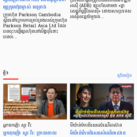
ប្រទេស​កម្ពុជា​ត្រូវ​បាន​ធនាគារ​អភិវឌ្ឍន៍​
ឲ្យក្រុមហ៊ុនម្ចាស់ គម្រោង
អាស៊ី (ADB) ឲ្យ​រហ័ស​នាមថា «ខ្លា​
សេដ្ឋកិច្ច​ថ្មី​នៃ​អាស៊ី» ដោយសារ​ប្រទេស​
ក្រុមហ៊ុន Parkson Cambodia
អាស៊ី​អាគ្នេយ៍​មួយ​ន…
ស្ថិតនៅក្រោមការគ្រប់គ្រងរបស់ក្រុមហ៊ុន
Parkson Retail Asia Ltd ដែល
បានចុះបញ្ចីផ្សារហ៊ុននៅសិង្ហបុរីនោះ
បានចា…
ថ្មីៗ
ច្រើនទៀត
អ្នកឧកញ៉ា សួរ វីរៈ
មីយ៉ាន់ម៉ាបដិសេធសំណើអាស៊ាន
អ្នកឧកញ៉ា សួរ វីរៈ​ ច្រានចោល
មីយ៉ាន់ម៉ាបដិសេធសំណើអាស៊ាន