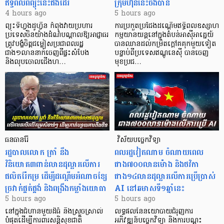
ឥទ្ធិពលពីព្យុះនេះផងដែរ
ក្រុមហ៊ុននេះចង់បាន
4 hours ago
5 hours ago
ព្យុះទីហ្វុងដូហ្វីន កំពុងវាយប្រហារ
ការប្រកួតប្រជែងដណ្តើមឥទ្ធិពលឧស្សាហ
ប្រទេសចិនយ៉ាងដំណំបណ្តាលឱ្យអាជ្ញាធរ
កម្មយានយន្តនៅក្នុងតំបន់អាស៊ីអាគ្នេយ៍
ត្រូវបង្ខំចិត្តជម្លៀសប្រជាពលរដ្ឋ
បានឈានដល់កម្រិតក្ដៅគគុកមួយទៀត
ជាង១លាននាក់ចេញពីផ្ទះសំបែង
បន្ទាប់ពីប្រទេសឥណ្ឌូនេស៊ី បានចេញ
និងលុបចោលជើងហ…
មុខប្រជ…
ធនធានរ៉ែ
​​​​​​​​​​​​​​​​​​​​​​​​​​​​​ វិស័យបច្ចេកវិទ្យា
​រដ្ឋបាលលោក ត្រាំ នឹង​
ពលរដ្ឋវៀតណាម ​ចំណាយពេល
វិនិយោគ៣ពាន់លានដុល្លារលើការ
ជាង៧០០លានម៉ោង និងថវិកា
ផលិតរ៉ែកម្រ ដើម្បីដណ្តើមអំណាចខ្សែ
ជាង១៤លានដុល្លារលើការប្រើប្រាស់
ច្រវាក់ផ្គត់ផ្គង់ និងពង្រឹងកម្លាំងយោធា
AI នៅឆមាសទី១ឆ្នាំនេះ
5 hours ago
5 hours ago
នៅក្នុងជំហានមួយដ៏ធំ និងស្រួចស្រាល់
លទ្ធផលនៃនយោបាយជំរុញការ
បំផុតដើម្បីការពារសន្តិសុខជាតិ
អភិវឌ្ឍន៍បច្ចេកវិទ្យា និងការបណ្តុះ