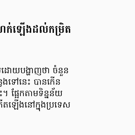
 ហក់ឡើងដល់កម្រិត
ដោយបង្ហាញថា ចំនួន
ន្លងទៅនេះ បានកើន
។ ផ្អែកតាមទិន្នន័យ
កើតឡើងនៅក្នុងប្រទេស