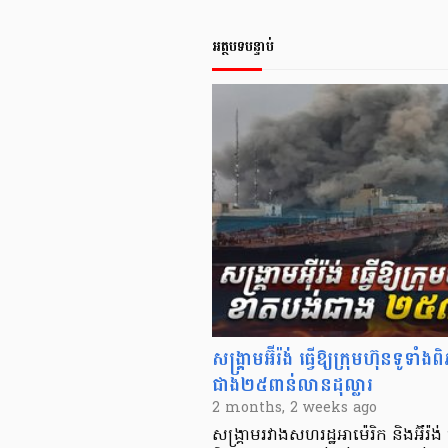
អត្ថបទបន្ទាប់
សង្គ្រាមអ៊ីរ៉ង់ ធ្វើឱ្យក្រុមហ៊ុនទូ
ជាង២៥ពាន់លានដុល្លារ
2 months, 2 weeks ago
​​សង្គ្រាមរវាងសហរដ្ឋអាម៉េរិក និងអ៊ីរ៉ង់