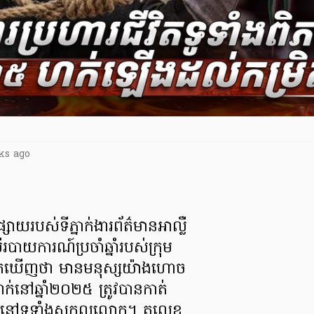
ks ago
ាយរបស់ទីភ្នាក់ងារព័ត៌មានអាល្លឺ
របាយការណ៍ប្រចាំឆ្នាំរបស់ក្រុម
ានរកឃើញថា មានមនុស្សយ៉ាងហោច
នៅឆ្នាំ២០២៥ ត្រូវបានកាត់
ិតនៅទូទាំងសកលលោក។ តួលេខ