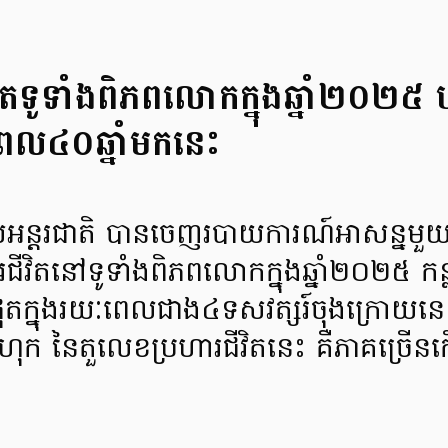
ីវិតទូទាំងពិភពលោកក្នុងឆ្នាំ២០២៥
ៈពេល៤០ឆ្នាំមកនេះ
ន្តរជាតិ បានចេញរបាយការណ៍អាសន្នមួយ
ជីវិតនៅទូទាំងពិភពលោកក្នុងឆ្នាំ២០២៥ ក
ផុតក្នុងរយៈពេលជាង៤ទសវត្សរ៍ចុងក្រោយនេះ
ក នៃតួលេខប្រហារជីវិតនេះ គឺភាគច្រើន