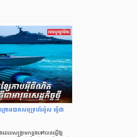
តក្រោមបាតសមុទ្រហ័រម៉ូស ធ្វើជា
ុងពេលសង្គ្រាមកន្លងទៅបានធ្វើឱ្យ