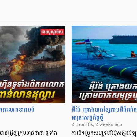
ទាំងពិភពលោកខាតបង់
អ៊ីរ៉ង់ គ្រោងយកខ្សែកាបអ៊ីធឺណិ
អាវុធសេដ្ឋកិច្ចថ្មី
2 months, 2 weeks ago
 បានធ្វើឱ្យក្រុមហ៊ុននានា ទូទាំង​
ការបិទច្រកសមុទ្រហ័រម៉ូសក្នុងអំឡ