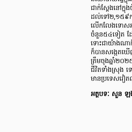
ជាក់ស្តែងនៅក្ន
ដល់ទៅ២,១៥៩ករណី
លើកលែងទោសអន្
ចំនួន៥៤ទៀត ដែ
ទោះជាយ៉ាងណាក៏ដោ
ក៏បានសង្កេតឃើញ
ត្រឹមចុងឆ្នា
ជីវិតទាំងស្រុង 
មានប្រទេសវៀតណាម
អត្ថបទៈ សួន ឡង