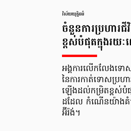
វិស័យយុត្តិធម៌
ចំនួនការប្រហារជ
ខ្ពស់បំផុតក្នុងរយ
អង្គការលើកលែងទោសអ
នៃការកាត់ទោសប្រហារ
ឡើងដល់កម្រិតខ្ពស់បំ
ដដែល កំណើនយ៉ាងគំហុ
អ៊ីរ៉ង់។