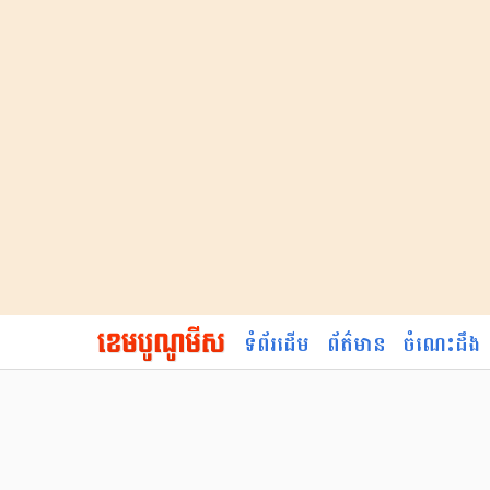
ទំព័រដើម
ព័ត៌មាន
ចំណេះដឹង