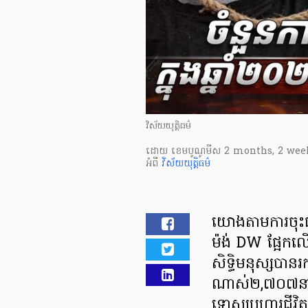
វិស័យយុត្តិធម៌
ដោយ
​ ខេមបូណូមីស
2 months, 2 wee
អំពី
វិស័យយុត្តិធម៌
យោងតាមការចុះផ្ស
ម៉ង់ DW ផ្អែកលើ
សិទ្ធិមនុស្សប
ណាស់២,៧០៧នាក់
ទោសប្រហារជីវ