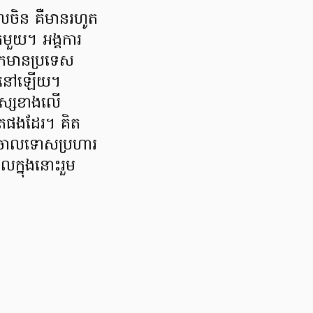
ូលចិន គឺមានរហូត
មួយ។ អង្គការ
កមានប្រទេស
នេះនៅឡើយ។
នុស្សខាងលើ
ិតផងដែរ។ គិត
បចោលទោសប្រហារ
ែលក្នុងនោះរួម