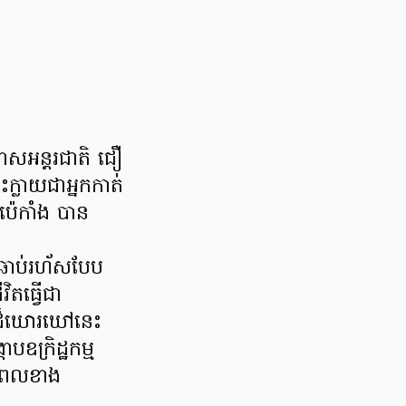
ោសអន្តរជាតិ ជឿ
ះក្លាយជាអ្នកកាត់
ប៉េកាំង បាន
ងឆាប់រហ័សបែប
តធ្វើជា
ោសដ៏ឃោរឃៅនេះ
ក្រិដ្ឋកម្ម
្ធិពលខាង