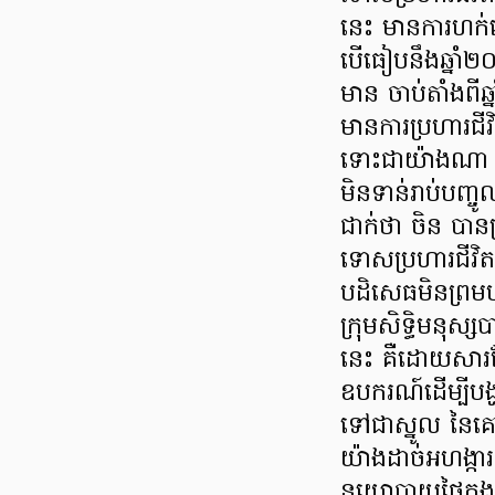
នេះ មានការហក់
បើធៀបនឹងឆ្នាំ២០២
មាន ចាប់តាំងព
មានការប្រហារជី
ទោះជាយ៉ាងណា តួ
មិនទាន់រាប់បញ្
ជាក់ថា ចិន បានប
ទោសប្រហារជីវិតច
បដិសេធមិនព្រមបង្
ក្រុមសិទ្ធិមនុ
នេះ គឺដោយសារត
ឧបករណ៍ដើម្បីប
ទៅជាស្នូល នៃគោ
យ៉ាងដាច់អហង្ការ
នយោបាយផ្ទៃក្នុ