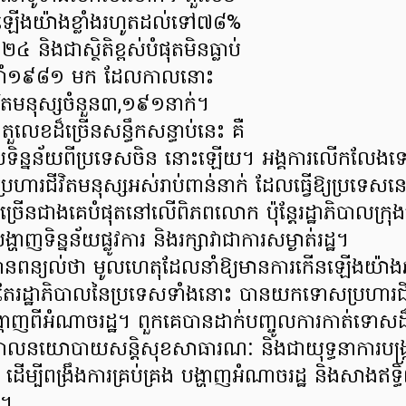
ឡើងយ៉ាងខ្លាំងរហូតដល់ទៅ៧៨%
៤ និងជាស្ថិតិខ្ពស់បំផុតមិនធ្លាប់
ីឆ្នាំ១៩៨១ មក ដែលកាលនោះ
វិតមនុស្សចំនួន៣,១៩១នាក់។
លេខដ៏ច្រើនសន្ធឹកសន្ធាប់នេះ គឺ
ចូលទិន្នន័យពីប្រទេសចិន នោះឡើយ។ អង្គការលើកលែងទ
្រហារជីវិតមនុស្សអស់រាប់ពាន់នាក់ ដែលធ្វើឱ្យប្រទេសនេ
្រើនជាងគេបំផុតនៅលើពិភពលោក ប៉ុន្តែរដ្ឋាភិបាលក្រុង
ហាញទិន្នន័យផ្លូវការ និងរក្សាវាជាការសម្ងាត់រដ្ឋ។
ស្សបានពន្យល់ថា មូលហេតុដែលនាំឱ្យមានការកើនឡើងយ៉ា
ែរដ្ឋាភិបាលនៃប្រទេសទាំងនោះ បានយកទោសប្រហារជីវិ
ង្ហាញពីអំណាចរដ្ឋ។ ពួកគេបានដាក់បញ្ចូលការកាត់ទ
លនយោបាយសន្តិសុខសាធារណៈ និងជាយុទ្ធនាការបង្ក្រាបឧ
 ដើម្បីពង្រឹងការគ្រប់គ្រង បង្ហាញអំណាចរដ្ឋ និងសាងឥទ
ង។