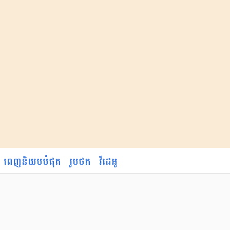
ពេញនិយមបំផុត
រូបថត
វីដេអូ