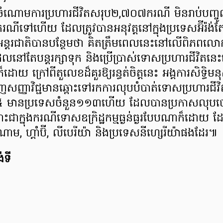
ុងចំណោមការប្រហារជីវិតសរុប២,៧០៧ករណី មិនរាប់បញ្ច
ទៅហើយ ដែលត្រូវបានអនុវត្តនៅក្នុងប្រទេសអ៊ីរ៉ង់តែ
តរជាតិបានបន្ថែមថា គិតត្រឹមពេលនេះនៅលើពិភពលោ
លនៅតែបន្តរក្សាទុក និងប្រើប្រាស់ទោសប្រហារជីវិត
យ ក្រៅពីតួលេខដ៏គួរឱ្យរន្ធត់ចិត្តនេះ អង្គការសិទ្ធិម
សញ្ញាវិជ្ជមានឆ្ពោះទៅរកការលុបបំបាត់ទោសប្រហារជីវ
ំ២០២៥ មានប្រទេសចំនួន១១៣ហើយ ដែលបានប្រកាសលុ
ទោះជាក្នុងករណីទោសឧក្រិដ្ឋកម្មធ្ងន់ធ្ងរបែបណាក៏ដោយ ដ
, ហ្គាំប៊ី, លីបេរីយ៉ា និងប្រទេសនីហ្សេរីយ៉ាផងដែរ៕
់ទី