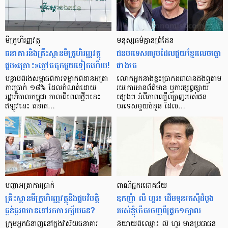
មីក្រូ​ហិរញ្ញវត្ថុ
មនុស្ស​ធម៌​គ្មាន​ព្រំដែន
ធនាគារ​និង​គ្រឹះស្ថាន​មីក្រូ​ហិរញ្ញវត្ថុ​
ជន​បរទេស​៣​រូប​ដែល​ជួយ​ខ្មែរ​លេច​ធ្លោ​
ជួប«គ្រោះ»ក្តៅ​គគុក​មួយ​ទៀត​ហើយ!
ជាង​គេ
បន្ទាប់​ពី​រង​សម្ពាធ​​ពី​ការ​ទម្លាក់​ពិដាន​អត្រា​
លោកអ្នក​នាង​ខ្លះ​ប្រាកដ​ជា​បាន​​ដឹង​ឮ​តាម​
ការ​ប្រាក់ ១៨​% ដែល​កំណត់​ដោយ​
រយៈ​ការ​អាន​ព័ត៌មាន ឬ​ការ​ផ្សព្វផ្សាយ​
រដ្ឋាភិបាល​កម្ពុជា កាល​ពី​ពេល​ថ្មីៗ​នេះ
ផ្សេងៗ អំពី​ភាព​ល្បីល្បាញ​របស់​ជន​
ឥឡូវ​នេះ ធនាគ…
បរទេស​មួយ​ចំនួន ដែល…
បញ្ហា​អត្រា​ការប្រាក់
ពាណិជ្ជករជោគជ័យ
គ្រឹះស្ថាន​មីក្រូ​ហិរញ្ញវត្ថុ​នឹង​ជួប​វិបត្តិ​
ឧកញ៉ា លី ហួរ៖ ដើមទុនរកស៊ីដំបូង
ធ្ងន់ធ្ងរ​ឈាន​ទៅ​រក​ការ​ក្ស័យធន?
របស់ខ្ញុំកើតចេញពីជ្រូក១ក្បាល
ក្រុម​អ្នក​ជំនាញ​នៅ​ក្នុង​វិស័យ​ធនាគារ
និយាយ​ពី​ឈ្មោះ លី ហួរ មាន​ប្រជាជន​