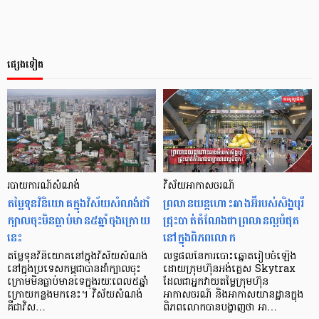
ផ្សេងទៀត
របាយការណ៍សំណង់
វិស័យអាកាសចរណ៍
តម្លៃទុនវិនិយោគក្នុងវិស័យសំណង់ដាំ
ព្រលានយន្តហោះឆាងអ៊ីរបស់សិង្ហបុរី
ក្បាលចុះមិនធ្លាប់មាន៥ឆ្នាំចុងក្រោយ
ជ្រុះបាត់តំណែងជាព្រលានល្អបំផុត
នេះ
នៅក្នុងពិភពលោក
តម្លៃទុនវិនិយោគនៅក្នុងវិស័យសំណង់
លទ្ធផលនៃការបោះឆ្នោតរៀបចំឡើង
នៅក្នុងប្រទេសកម្ពុជាបានដាំក្បាលចុះ
ដោយក្រុមហ៊ុនអង់គ្លេស Skytrax
ក្រោមមិនធ្លាប់មានទេក្នុងរយៈពេល៥ឆ្នាំ
ដែលជាអ្នកវាយតម្លៃក្រុមហ៊ុន
ក្រោយកន្លងមកនេះ។ វិស័យសំណង់
អាកាសចរណ៍ និងអាកាសយានដ្ឋានក្នុង
គឺជាវិស…
ពិភពលោកបានបង្ហាញថា អា…