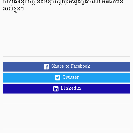
កសាងទំនុកចិត្ត និងទំនុកចិត្តយូរអង្វែងក្នុងចំណោមអតិថិជន
របស់ខ្លួន។
Share to Facebook
Twitter
Linkedin