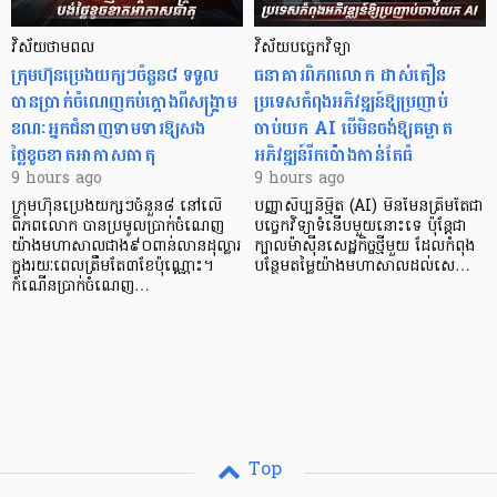
វិស័យថាមពល
វិស័យបច្ចេកវិទ្យា
ក្រុមហ៊ុនប្រេងយក្សៗចំនួន៨ ទទួល
ធនាគារពិភពលោក ដាស់តឿន
បានប្រាក់ចំណេញកប់ក្តោងពីសង្គ្រាម
ប្រទេសកំពុងអភិវឌ្ឍន៍ឱ្យប្រញាប់
ខណៈអ្នកជំនាញទាមទារឱ្យសង
ចាប់យក AI បើមិនចង់ឱ្យគម្លាត
ថ្លៃខូចខាតអាកាសធាតុ
អភិវឌ្ឍន៍រីកប៉ោងកាន់តែធំ
9 hours ago
9 hours ago
ក្រុមហ៊ុនប្រេងយក្សៗចំនួន៨ នៅលើ
បញ្ញាសិប្បនិម្មិត (AI) មិនមែនត្រឹមតែជា
ពិភពលោក បានប្រមូលប្រាក់ចំណេញ
បច្ចេកវិទ្យាទំនើបមួយនោះទេ ប៉ុន្តែជា
យ៉ាងមហាសាលជាង៩០ពាន់លានដុល្លារ
ក្បាលម៉ាស៊ីនសេដ្ឋកិច្ចថ្មីមួយ ដែលកំពុង
ក្នុងរយៈពេលត្រឹមតែ៣ខែប៉ុណ្ណោះ។
បន្ថែមតម្លៃយ៉ាងមហាសាលដល់សេ…
កំណើនប្រាក់ចំណេញ…
Top