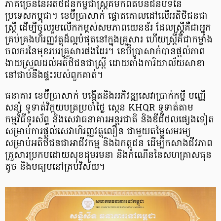
ភាគច្រើននៃអតិថិជនកម្ចីជាស្ត្រីគឺមកពីតំបន់ជនបទនៃ
ប្រទេសកម្ពុជា។ ខេប៊ីប្រាសាក់ ផ្ដោតគោលដៅលើអតិថិជនជា
ស្ត្រី ដើម្បីចូលរួមលើកកម្ពស់សមភាពយេនឌ័រ ដែលស្ត្រីគឺជាអ្នក
គ្រប់គ្រងហិរញ្ញវត្ថុដ៏ល្អបំផុតនៅក្នុងគ្រួសារ ហើយស្ត្រីគឺជាកម្លាំង
ចលករនៃមុខរបរគ្រួសារផងដែរ។ ខេប៊ីប្រាសាក់បានផ្តល់ភាព
ងាយស្រួលដល់អតិថិជនជាស្ត្រី ដោយតាំងការិយាល័យសាខា
នៅជាប់នឹងផ្ទះរបស់ពួកគាត់។
ធនាគារ ខេប៊ីប្រាសាក់ បង្កើតនិងអភិវឌ្ឍសេវាប្រាក់កម្ចី បញ្ញើ
សន្សំ ទូទាត់វិក្កយបត្រប្រចាំថ្ងៃ ស្កេន KHQR ទូទាត់តាម
កម្មវិធីទូរស័ព្ទ និងសេវាធនាគារអន្តរជាតិ និងឌីជីថលផ្សេងទៀត
សម្រាប់ការផ្តល់សេវាហិរញ្ញវត្ថុលឿន ជាមួយតម្លៃសមរម្យ
សម្រាប់អតិថិជនជាអាជីវកម្ម និងឯកត្តជន ដើម្បីកសាងជីវភាព
គ្រួសារប្រកបដោយសុខដុមរមនា និងកំណើននៃសហគ្រាសធុន
តូច និងមធ្យមនៅគ្រប់វិស័យ។