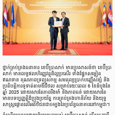
ថ្នាក់គ្រប់គ្រងធនាគារ ខេប៊ីប្រាសាក់ មានប្រសាសន៍ថា ខេប៊ីប្រា
សាក់ មានលទ្ធផលហិរញ្ញវត្ថុដ៏ល្អប្រសើរ ទាំងផ្នែកសម្ពៀត
ឥណទាន គុណភាពទ្រព្យសកម្ម សមតុល្យប្រាក់បញ្ញើសន្សំ និង
ប្រតិបត្តិការទូទាត់តាមឌីជីថល សម្រាប់រយៈពេល 6 ខែដំបូងនៃ
ឆ្នាំ 2025 ដោយសារតែភាពរឹងមាំ និងភាពធន់ ដោយសារតែ
មានបទប្បញ្ញត្តិដ៏ប្រុងប្រយ័ត្ន ការគ្រប់គ្រងហានិភ័យ និងយុទ្ធ
សាស្ត្រផ្តោតលើអតិថិជនជាចម្បងនៃប្រព័​ន្ធធនាគារនៅកម្ពុជា។