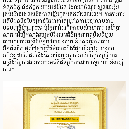
កំណើនប្រកបដោយនិរន្តរភាពរបស់ ខេប៊ីប្រាសាក់ កើតចេញពី
ទំនុកចិត្ត និងកិច្ចការពារអតិថិជន ដែលជាចំណុចស្នូលនៃអ្វីៗ
គ្រប់យ៉ាងដែលយើងបានធ្វើរហូតមកដល់ពេលនេះ។ ការការពារ
អតិថិជនមិនមែនគ្រាន់តែជាការតម្រូវនៃការអនុ​លោមតាម
បទបញ្ញត្តិប៉ុណ្ណោះទេ ប៉ុន្តែជាដំណើរការរបស់ធនាគារ ខេប៊ីប្រា
សាក់ ដើម្បីកសាងវប្បធម៌ដែលអតិថិជនជាជម្រើសទីមួយ
តាមរយៈការពង្រឹងទិន្ន័យឯកជនភាព និងសុវត្ថិភាពតាម
អ៊ីនធឺណិត ផ្តល់ជូនកម្មវិធីចំណេះដឹងផ្នែកហិរញ្ញវត្ថុ បន្តការ
អភិវឌ្ឍផលិតផលនិងសេវាហិរញ្ញវត្ថុ ការលើកកម្ពស់ស្ត្រី ការ
ពង្រឹងកិច្ចការងារការពារអតិថិជនប្រកបដោយតម្លាភាព និងស្មើ
ភាព។