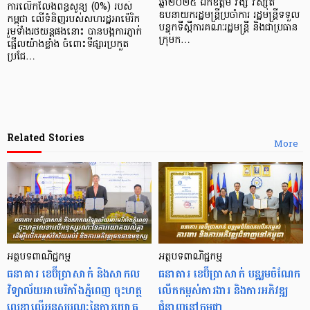
ឆ្នាំ២០២៥ ឯកឧត្តម វង្សី វិស្សុត
ការលើកលែងពន្ធសូន្យ (0%) របស់
ឧបនាយករដ្ឋមន្ត្រីប្រចាំការ រដ្ឋមន្ត្រីទទួល
កម្ពុជា លើទំនិញរបស់សហរដ្ឋអាម៉េរិក
បន្ទុកទីស្តីការគណៈរដ្ឋមន្ត្រី និងជាប្រធាន
រួមទាំងរថយន្តផងនោះ បានបង្កការភ្ញាក់
ក្រុមក…
ផ្អើលយ៉ាងខ្លាំង ចំពោះទីផ្សារប្រកួត
ប្រជែ…
Related Stories
More
អត្ថបទពាណិជ្ជកម្ម
អត្ថបទពាណិជ្ជកម្ម
ធនាគារ ខេប៊ីប្រាសាក់ និងសាកល
ធនាគារ ខេប៊ីប្រាសាក់ បន្តរួមចំណែក
វិទ្យាល័យអាមេរិកាំងភ្នំពេញ ចុះហត្ថ
លើកកម្ពស់ការងារ និងការអភិវឌ្ឍ
លេខាលើអនុស្សរណៈនៃការយោគ
ជំនាញនៅកម្ពុជា