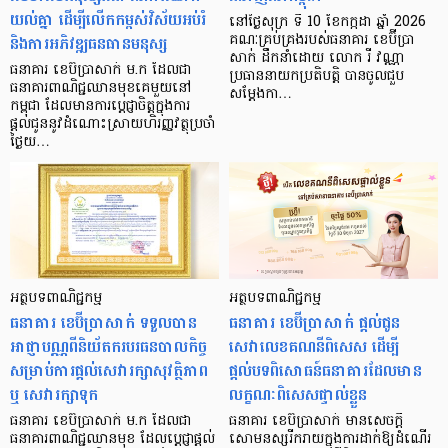
យល់គ្នា ដើម្បីលើកកម្ពស់វិស័យអប់រំ
នៅថ្ងៃសុក្រ ទី 10 ខែកក្កដា ឆ្នាំ 2026
និងការអភិវឌ្ឍធនធានមនុស្ស
គណៈគ្រប់គ្រងរបស់ធនាគារ ខេប៊ីប្រា
សាក់ ដឹកនាំដោយ លោក រី វណ្ណា
ធនាគារ ខេប៊ីប្រាសាក់ ម.ក ដែលជា
ប្រធាននាយកប្រតិបត្តិ បានចូលជួប
ធនាគារពាណិជ្ជឈានមុខគេមួយនៅ
សម្តែងកា…
កម្ពុជា ដែលមានការប្តេជ្ញាចិត្តក្នុងការ
ផ្តល់ជូននូវដំណោះស្រាយហិរញ្ញវត្ថុប្រចាំ
ថ្ងៃយ…
អត្ថបទពាណិជ្ជកម្ម
អត្ថបទពាណិជ្ជកម្ម
ធនាគារ ខេប៊ីប្រាសាក់ ទទួលបាន
ធនាគារ ខេប៊ីប្រាសាក់ ផ្ដល់ជូន
អាជ្ញាបណ្ណពីនិយ័តករបរធនបាលកិច្ច
សេវាលេខគណនីពិសេស ដើម្បី
សម្រាប់ការផ្តល់សេវារក្សាសុវត្ថិភាព
ផ្តល់បទពិសោធន៍ធនាគារដែលមាន
ឬ សេវារក្សាទុក
លក្ខណៈពិសេសផ្ទាល់ខ្លួន
ធនាគារ ខេប៊ីប្រាសាក់ ម.ក ដែលជា
ធនាគារ ខេប៊ីប្រាសាក់ មានសេចក្តី
ធនាគារពាណិជ្ជឈានមុខ ដែលប្ដេជ្ញាផ្តល់
សោមនស្សរីករាយក្នុងការដាក់ឱ្យដំណើរ