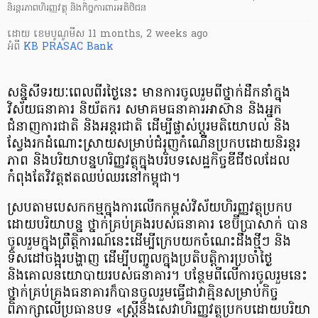
និរន្តរភាពហិរញ្ញវត្ថុ និងកិច្ចការពារអតិថិជន
ដោយ
​ ខេមបូណូមីស
11 months, 2 weeks ago
អំពី
KB PRASAC Bank
សន្និសីទរយៈពេលពីរថ្ងៃនេះ មានការចូលរួមពីថ្នាក់ដឹកនាំក្នុង
វិស័យធនាគារ និយ័តករ សមាគមធនាគារអាស៊ាន និងអ្នក
ជំនាញការជាតិ និងអន្តរជាតិ ដើម្បីផ្លាស់ប្តូរមតិយោបល់ និង
ស្វែងរកដំណោះស្រាយសម្រាប់ជំរុញកំណើនប្រកបដោយនិរន្តរ
ភាព និងបរិ​យា​បន្នហរិញ្ញវត្ថុ​ក្នុងបរិបទសេដ្ឋកិច្ចឌីជីថលដែល
កំពុងតែវិវត្តឥតឈប់ឈរនៅកម្ពុជា។
ស្របតាមបេសកកម្មក្នុងការលើកកម្ពស់វិស័យហិរញ្ញវត្ថុប្រកប
ដោយបរិយាបន្ន ថ្នាក់គ្រប់គ្រងរបស់ធនាគារ ខេប៊ីប្រាសាក់ បាន
ចូលរួមក្នុងព្រឹត្តិការណ៍នេះដើម្បីក្រេបយកចំណេះដឹងថ្មីៗ និង
ទិសដៅចង្អុរបង្ហាញ ដើម្បីបញ្ចូលក្នុងប្រតិបត្តិការប្រចាំថ្ងៃ
និងគោលនយោបាយរបស់ធនាគារ។ បន្ថែមពីលើការចូលរួមនេះ
ថ្នាក់គ្រប់គ្រងធនាគារក៏បានចូលរួមធ្វើជាវាគ្មិនសម្រាប់កិច្ច
ពិភាក្សាលើប្រធានបទ «ស្ត្រីនិងសេវា​ហិរញ្ញវត្ថុ​ប្រកបដោយ​បរិ​យា​