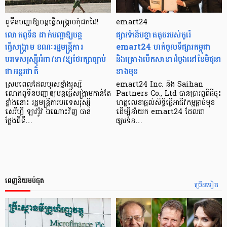
ពូទីនបញ្ជាឱ្យបន្តធ្វើសង្គ្រាមកុំដកដៃ!
emart24
លោកពូទីន ដាក់បញ្ជាឱ្យបន្ត
ផ្សារទំនើបខ្នាតតូចរបស់កូរ៉េ
ធ្វើសង្គ្រាម ខណៈរដ្ឋមន្ត្រីការ
emart24 ហក់ចូលទីផ្សារកម្ពុជា
បរទេសរុស្ស៊ីអំពាវនាវឱ្យថែរក្សាច្បាប់
និងគ្រោងបើកសាខាដំបូងនៅខែមិថុនា
ជាអន្តរជាតិ
ខាងមុខ
ស្របពេលដែលបុរសខ្លាំងរុស្ស៊ី
emart24 Inc. និង Saihan
លោកពូទីនបញ្ជាឲ្យបន្ដធ្វើសង្គ្រាមកាន់តែ
Partners Co., Ltd បានប្រារព្ធពិធីចុះ
ខ្លាំងនោះ រដ្ឋមន្ត្រីការបរទេសរុស្ស៊ី
ហត្ថលេខាផ្តល់សិទ្ធិធ្វើអាជីវកម្មផ្តាច់មុខ
សេរឺហ្កី ឡាវរ៉ូវ ឯណោះវិញ បាន
ដើម្បីនាំយក emart24 ដែលជា
ថ្លែងពីទី…
ផ្សារទំន…
ពេញនិយមបំផុត
ច្រើនទៀត