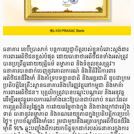
ធនាគារ ខេប៊ីប្រាសាក់ បន្តការប្តេជ្ញាចិត្តរបស់ខ្លួនចំពោះស្តង់ដារ
ការពារអតិថិជនខ្ពស់បំផុត ដោយធានាថាអតិថិជនទាំងអស់ត្រូវ
បានប្រព្រឹត្តដោយយុត្តិធម៌ តម្លាភាព និងទំនួលខុសត្រូវ។
ធនាគារបានដាក់ចេញនូវគោលការណ៍ និងនីតិវិធីការពារ
អតិថិជនដ៏រឹងមាំ និងគាំទ្របទដ្ឋានជាតិ និងអន្តរជាតិ ដូចជាក្រម
ប្រតិបត្តិនៃគ្រឹះស្ថានធនាគារនិងហិរញ្ញវត្ថុនៅកម្ពុជា និងមាគ៌ា
ការពារអតិថិជន។ បុគ្គលិកត្រូវបានបណ្តុះបណ្តាល និងអនុវត្ត
ដើម្បីអនុវត្តគោលការណ៍ទាំងនេះឱ្យបានជាប់លាប់ ខណៈដែល
ការត្រួតពិនិត្យផ្ទៃក្នុង ការវាយតម្លៃខាងក្នុង និងខាងក្រៅជាទៀង
ទាត់ ធានានូវតម្លាភាព និងគណនេយ្យភាពក្នុងប្រតិបត្តិការប្រចាំ
ថ្ងៃ។ ក្របខ័ណ្ឌដ៏រឹងមាំនេះ រួមជាមួយនឹងអត្រារក្សាអតិថិជនដ៏រឹង
ម៉ាំគឺ 91% ឆ្លុះបញ្ចាំងពីការយកចិត្តទុកដាក់របស់ធនាគារក្នុងការ