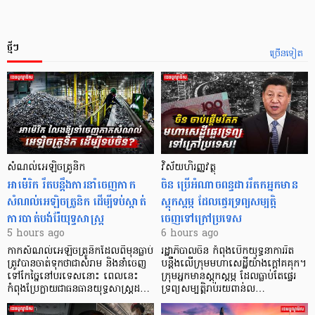
ថ្មីៗ
ច្រើនទៀត
សំណល់អេឡិចត្រូនិក
វិស័យហិរញ្ញវត្ថុ
អាម៉េរិក រឹតបន្តឹងការនាំចេញកាក
ចិន ប្រើ​អំណាចពន្ធដាររឹតកអ្នកមាន
សំណល់អេឡិចត្រូនិក ដើម្បីទប់ស្កាត់
ស្ដុកស្ដម្ភ ដែលផ្ទេរទ្រព្យសម្បត្តិ
ការបាត់បង់រ៉ែយុទ្ធសាស្ត្រ
ចេញទៅក្រៅប្រទេស
5 hours ago
6 hours ago
កាក​សំណល់​អេឡិច​ត្រូនិកដែល​ពីមុនធ្លាប់​
រដ្ឋាភិបាលចិន កំពុងបើកយុទ្ធនាការរឹត
ត្រូវបានចាត់ទុកថាជាសំរាម និងនាំចេញ
បន្តឹងលើក្រុមមហាសេដ្ឋី​យ៉ាង​ក្ដៅគគុក។
ទៅកែច្នៃនៅបរទេស​នោះ ពេលនេះ
​ក្រុមអ្នកមានស្ដុកស្ដម្ភ ដែល​ធ្លាប់​តែផ្ទេរ
កំពុងប្រែក្លាយជាធនធានយុទ្ធសាស្ត្រដ…
ទ្រព្យសម្បត្តិរាប់រយពាន់ល…