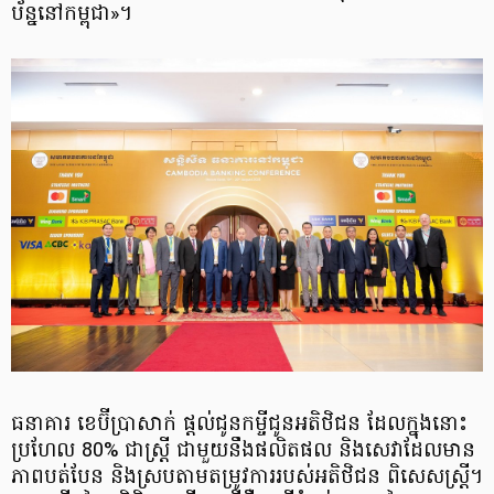
ប័ន្ននៅកម្ពុជា»។
ធនាគារ ខេប៊ីប្រាសាក់ ផ្ដល់ជូនកម្ចីជូនអតិថិជន ដែលក្នុងនោះ
ប្រហែល 80% ជាស្ត្រី ជាមួយនឹងផលិតផល និងសេវាដែលមាន
ភាពបត់បែន និងស្របតាមតម្រូវការរបស់អតិថិជន ពិសេសស្ត្រី។