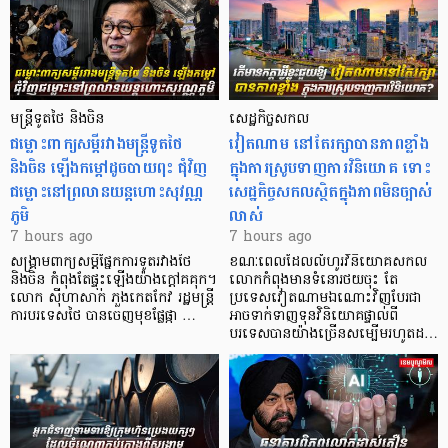
មន្ត្រីទូតថៃ និងចិន
សេដ្ឋកិច្ចសកល
ជម្លោះពាក្យសម្តីរវាងមន្ត្រីទូតថៃ
វៀតណាម នៅតែរក្សាបានភាពខ្លាំង
និងចិន ឡើងកម្ដៅដូចបាយពុះ ជុំវិញ
ក្នុងការស្រូបទាញការវិនិយោគ​ ទោះ
ជម្លោះនៅព្រលានយន្តហោះសុវណ្ណ
សេដ្ឋកិច្ចសកលស្ថិតក្នុងភាពមិនច្បាស់
ភូមិ
លាស់
7 hours ago
7 hours ago
សង្គ្រាមពាក្យសម្តីផ្នែកការទូតរវាងថៃ
ខណៈពេលដែលលំហូរវិនិយោគសកល
និងចិន កំពុងតែផ្ទុះឡើងយ៉ាងក្តៅគគុក។
លោកកំពុងមានទំនោរថយចុះ តែ
លោក ស៊ីហាសាក់ ភួងកេតកែវ រដ្ឋមន្ត្រី
ប្រទេសវៀតណាមឯណោះវិញបែរជា
ការបរទេសថៃ បានចេញមុខផ្លែផ្កា …
អាចទាក់ទាញទុនវិនិយោគផ្ទាល់ពី
បរទេសបានយ៉ាងច្រើនសម្បើមរហូតដ…