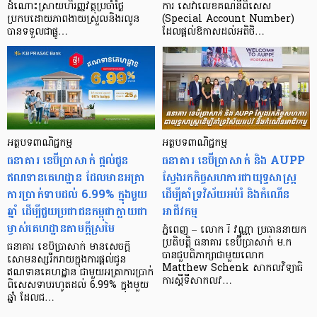
ដំណោះស្រាយហិរញ្ញវត្ថុប្រចាំថ្ងៃ
ការ សេវាលេខគណនីពិសេស
ប្រកបដោយភាពងាយស្រួលនិងរលូន
(Special Account Number)
បានទទួលជាផ្លូ…
ដែលផ្តល់ឱកាសដល់អតិថិ…
អត្ថបទពាណិជ្ជកម្ម
អត្ថបទពាណិជ្ជកម្ម
ធនាគារ ខេប៊ីប្រាសាក់ ផ្ដល់ជូន
ធនាគារ ខេប៊ីប្រាសាក់ និង AUPP
ឥណទានគេហដ្ឋាន ដែលមានអត្រា
ស្វែងរកកិច្ចសហការជាយុទ្ធសាស្ត្រ
ការប្រាក់ទាបដល់ 6.99% ក្នុងមួយ
ដើម្បីគាំទ្រវិស័យអប់រំ និងកំណើន
ឆ្នាំ ដើម្បីជួយប្រជាជនកម្ពុជាក្លាយជា
អាជីវកម្ម
ម្ចាស់គេហដ្ឋានតាមក្តីស្រមៃ
ភ្នំពេញ – លោក រី វណ្ណា ប្រធាននាយក
ប្រតិបត្តិ ធនាគារ ខេប៊ីប្រាសាក់ ម.ក
ធនាគារ ខេប៊ីប្រាសាក់ មានសេចក្តី
បានជួបពិភាក្សាជាមួយលោក
សោមនស្សរីករាយក្នុងការផ្ដល់ជូន
Matthew Schenk សាកលវិទ្យាធិ
ឥណទានគេហដ្ឋាន ជាមួយអត្រាការប្រាក់
ការស្តីទីសាកលវ…
ពិសេសទាបរហូតដល់ 6.99% ក្នុងមួយ
ឆ្នាំ ដែលជ…