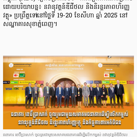
ដោយបរិយាបន្ន៖ នវានុវត្តន៍ឌីជីថល និងនិរន្តរភាពហិរញ្ញ
វត្ថុ» ប្រព្រឹត្តទៅនៅថ្ងៃទី 19-20 ខែសីហា ឆ្នាំ 2025 នៅ
សណ្ឋាគារសុខាភ្នំពេញ។
ធនាគារ ខេប៊ីប្រាសាក់ ចូលរួមជាមួយសមាគមធនាគារដើម្បីលើកកម្ពស់ នវានុវត្តន៍ឌីជីថល