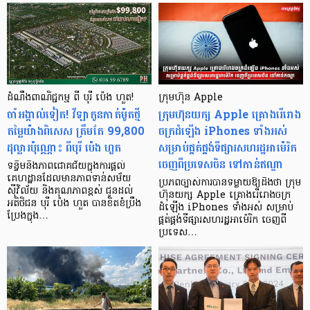
ដំណឹង​ពាណិជ្ជកម្ម ពី បុរី ប៉េង ហួត!
ក្រុមហ៊ុន Apple
ចាំអង្កាល់​ទៀត! វីឡាកូនកាត់​ម៉ូតថ្មី
ក្រុមហ៊ុនយក្ស Apple គ្រោងរើរោង
តម្លៃ​យ៉ាង​ពិសេស ត្រឹមតែ 99,800
ចក្រដំឡើង iPhones ទាំងអស់
ដុល្លារ​ប៉ុណ្ណោះ ពីបុរី ប៉េង ហួត
សម្រាប់ផ្គត់ផ្គង់ទីផ្សារសហរដ្ឋអាម៉េរិក
ចេញពីប្រទេសចិន ទៅកាន់ឥណ្ឌា
ទន្ទឹមនឹងភាពជោគជ័យក្នុងការផ្តល់
គេហដ្ឋានដែលមានភាពទាន់សម័យ
ប្រភពច្បាស់ការបានទម្លាយឱ្យដឹងថា ក្រុម
ស៊ីវិល័យ និងគុណភាពខ្ពស់ ជូនដល់
ហ៊ុនយក្ស Apple គ្រោងរើរោងចក្រ
អតិថិជន បុរី ប៉េង ហួត បានខិតខំប្រឹង
ដំឡើង iPhones ទាំងអស់ សម្រាប់
ប្រែងក្នុង…
ផ្គត់ផ្គង់ទីផ្សារសហរដ្ឋអាម៉េរិក ចេញពី
ប្រទេស…