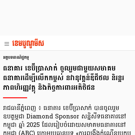
អត្ថបទពាណិជ្ជកម្ម
ធនាគារ ខេប៊ីប្រាសាក់ ចូលរួមជាមួយសមាគម
ធនាគារដើម្បីលើកកម្ពស់ នវានុវត្តន៍ឌីជីថល និរន្តរ
ភាពហិរញ្ញវត្ថុ និងកិច្ចការពារអតិថិជន
រាជធានីភ្នំពេញ ៖ ធនាគារ ខេប៊ីប្រាសាក់ បានចូលរួម
ឧបត្ថម្ភជា Diamond Sponsor សន្និសីទធនាគារនៅ
កម្ពុជា ឆ្នាំ 2025 ដែលរៀបចំដោយសមាគមធនាគារនៅ
កម្ពុជា (ABC) ក្រោមប្រធានបទ «ការពង្រឹងកំណើនប្រកប