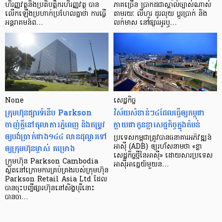
ហិរញ្ញវត្ថុ​និង​ប្រតិបត្តិករ​ហិរញ្ញ​វត្ថុ បាន​​
ភាគ​ច្រើន ប្រាកដ​ជា​ស្គាល់​ច្បាស់​ណាស់
លើក​ឡើង​ប្រហាក់​ប្រហែល​គ្នា​ថា ការ​ធ្វើ​
តាមរយៈ លីហួរ ដូរ​លុយ ប្តូរ​បា្រក់ និង​
អន្តរាគមន៍​ព…
លក់​មាស នៅ​ផ្សារ​អូរ​ឫ…
None
សេដ្ឋកិច្ច​
ក្រុមហ៊ុនផ្សារទំនើប Parkson
វិស័យ​សំខាន់ៗ​៤​ដែល​ធ្វើ​ឲ្យ​កម្ពុជា​
ចាញ់ក្ដីនៅតុលាការភ្នំពេញ និងតម្រូវ
ក្លាយ​ជា​កូន​ខ្លា​សេដ្ឋកិច្ច​ក្នុង​តំបន់
ឲ្យបង់ប្រាក់ជាង១៤៤ លានដុល្លារទៅ
ប្រទេស​កម្ពុជា​ត្រូវ​បាន​ធនាគារ​អភិវឌ្ឍន៍​
ឲ្យក្រុមហ៊ុនម្ចាស់ គម្រោង
អាស៊ី (ADB) ឲ្យ​រហ័ស​នាមថា «ខ្លា​
សេដ្ឋកិច្ច​ថ្មី​នៃ​អាស៊ី» ដោយសារ​ប្រទេស​
ក្រុមហ៊ុន Parkson Cambodia
អាស៊ី​អាគ្នេយ៍​មួយ​ន…
ស្ថិតនៅក្រោមការគ្រប់គ្រងរបស់ក្រុមហ៊ុន
Parkson Retail Asia Ltd ដែល
បានចុះបញ្ចីផ្សារហ៊ុននៅសិង្ហបុរីនោះ
បានចា…