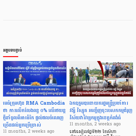
អត្ថបទបន្ទាប់
មេធំក្រុមហ៊ុន RMA Cambodia
ឯកឧត្តមឧបនាយករដ្ឋមន្រ្តីប្រចាំការ
ថា ការលើកលែងពន្ធ ០% លើរថយន្ដ
វង្សី វិស្សុត អញ្ជើញចុះបេសកកម្មជំរុញ
ថ្មីនាំចូលពីអាម៉េរិក ផ្ដល់ផលចំណេញ
វិស័យវារីវប្បកម្មក្នុងខេត្តកំពង់ធំ
ច្រើនដល់អ្នកប្រើប្រាស់
11 months, 2 weeks ago
11 months, 2 weeks ago
នៅរសៀលថ្ងៃទី២២ ខែសីហា