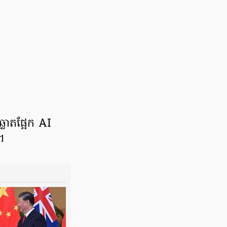
្លាតផ្អែក AI
។