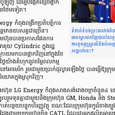
៉ូឡូញ ដើម្បីបង្កើតខ្សែចង្វាក់
ច្រើនថែមទៀត។
rgy កំពុងពង្រីកប្រតិបត្តិការ
ទំនាក់ទំនងប្រះឆារវាងចិន 
ន្តែមានឧបសគ្គជាច្រើន។
អាចស្ដារមកវិញបានដែរ
រុមហ៊ុនបានប្រកាសផែនការ
ការទូតអូស្ត្រាលីនឹងបំព
ាគុយ Cylindric ក្នុងរដ្ឋ
សប្ដាហ៍នេះ?
ក្រោយមកបានផ្អាកវិញនៅក្នុងខែ
្លៃយ៉ាងគំហុកនូវតម្លៃពលកម្ម
ាមេរិក រួមជាមួយប្រាក់ដុល្លារឡើងថ្លៃ បានធ្វើឱ្យក្រុម
និយោគក្នុងស្រុកវិញ។
្រុមហ៊ុន LG Energy កំពុងសាងសង់រោងចក្រចំនួន៤ ន
លរួមទុនគ្នាជាមួយនឹងក្រុមហ៊ុន GM, Honda និង St
ាត់បន្ថយបន្ទុកហិរញ្ញវត្ថុ ខណៈដែលក្រុមហ៊ុនកូរ៉េខាងត្
ជែងជាមួយក្រុមហ៊ុនចិន CATL ដែលជាអ្នកផលិតអាគុយរ