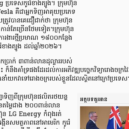
g ប្រទេសកូរ៉េខាងត្បូង។ ក្រុមហ៊ុន
Tesla គឺជាអ្នកទិញអាគុយប្រភេទ
្រូវបានគេជឿជាក់ថា ក្រុមហ៊ុន
ញកាន់តែច្រើនថែមទៀត។ក្រុមហ៊ុន
ការងារថ្មីប្រមាណ ១៨០០កន្លែង
រ៉េខាងត្បូង ដល់ឆ្នាំ២០២៦។
ទឹកប្រាក់ ៣ពាន់លានដុល្លាររបស់
៏នឹងគាំទ្រផងដែរដល់ការអភិវឌ្ឍបច្ចេកវិទ្យារោងចក្រវៃឆ
ងនាំយកវាទៅរោងចក្ររបស់ខ្លួនដែលស្ថិតនៅក្រៅប្រទេស
ជាទិញពីក្រុមហ៊ុនផលិតរថយន្ត
អត្ថបទគួរអាន
ម្លៃជាង ២០០ពាន់លាន
មហ៊ុន LG Energy កំពុងរត់
្កើនសមត្ថភាពនៅអាមេរិក កូរ៉េ