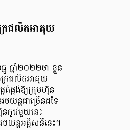
ចក្រផលិតអាគុយ
ូ ឆ្នាំ២០២២ថា ខ្លួន
ងចក្រផលិតអាគុយ
ត់ផ្គង់ឱ្យក្រុមហ៊ុន
នរថយន្តជាច្រើនដទៃ
ុនកូរ៉េមួយនេះ
ថយន្តអគ្គិសនីនេះ។