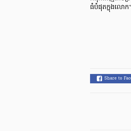
ធំបំផុតក្នុងលោក
Share to Fa