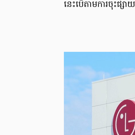
នេះបើតាមការចុះផ្សា