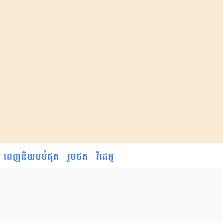
ពេញនិយមបំផុត
រូបថត
វីដេអូ