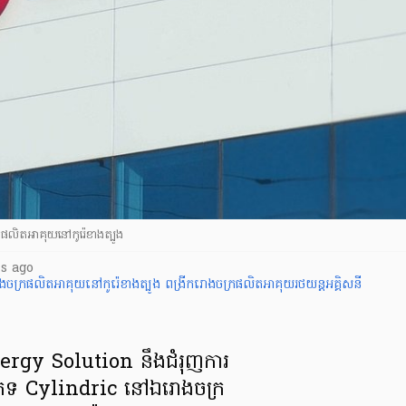
រផលិតអាគុយនៅកូរ៉េខាងត្បូង
s ago
ងចក្រផលិតអាគុយនៅកូរ៉េខាងត្បូង
ពង្រីករោងចក្រផលិតអាគុយរថយន្តអគ្គិសនី
nergy Solution នឹងជំរុញការ
ភេទ Cylindric នៅឯរោងចក្រ