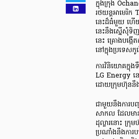
ក្នុងក្រុង Ochan
រថយន្តអាមេរិក 
នេះដ៏ធំមួយ ហើយត
នេះនឹងស្នើសុំទិ
នេះ គ្រោងបង្កើត
នៅក្នុងប្រទេសកូ
ការវិនិយោគក្នុង
LG Energy នេះ ក
ដោយក្រុមហ៊ុននឹ
ជាមួយនឹងការបញ្
សាកល ដែលមានត
ដុល្លារនោះ ក្រុ
ប្រណាំងនឹងការបង