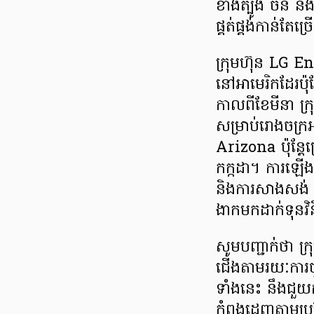
ខាងត្បូង ចិន និងប
ផ្គត់ផ្គង់កាន់តែ
ក្រុមហ៊ុន LG Ene
នៅអាមេរិកដែរប៉ុ
កាលពីខែមីនា ក្
សម្រាប់រោងចក្រអ
Arizona ប៉ុន្តែ
កក្កដា។ ការឡើងថ
និងការសាងសង់ នៅអ
ងាកមកដាក់ទុនវិ
សូមបញ្ជាក់ថា ក
ជើងតាមរយៈការចូ
ទាំងនេះ នឹងជួយក
កំពុងដេញតាមប្រ