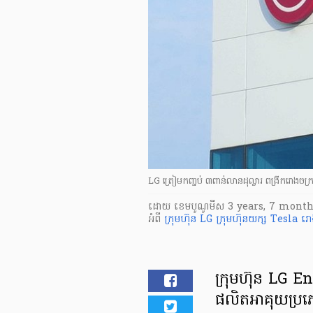
LG ត្រៀមកញ្ចប់ ៣ពាន់លានដុល្លារ ពង្រីករោងចក្
ដោយ
​ ខេមបូណូមីស
3 years, 7 month
អំពី
ក្រុមហ៊ុន LG
ក្រុមហ៊ុនយក្ស Tesla
រោ
ក្រុមហ៊ុន LG E
ផលិតអាគុយប្រ