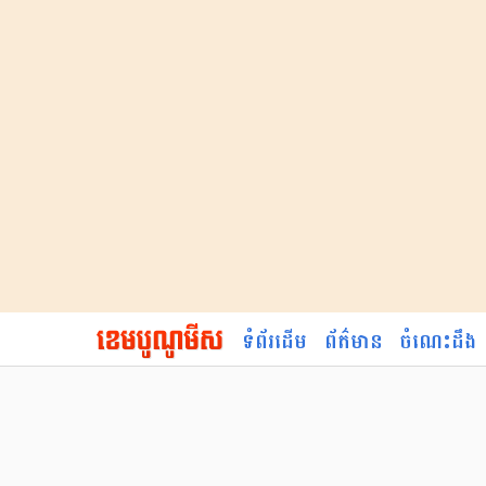
ទំព័រដើម
ព័ត៌មាន
ចំណេះដឹង