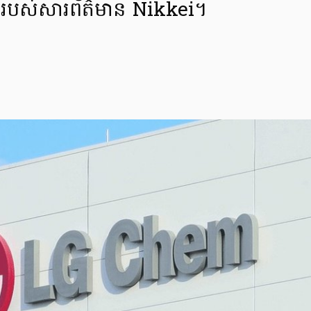
យរបស់សារព័ត៌មាន Nikkei។