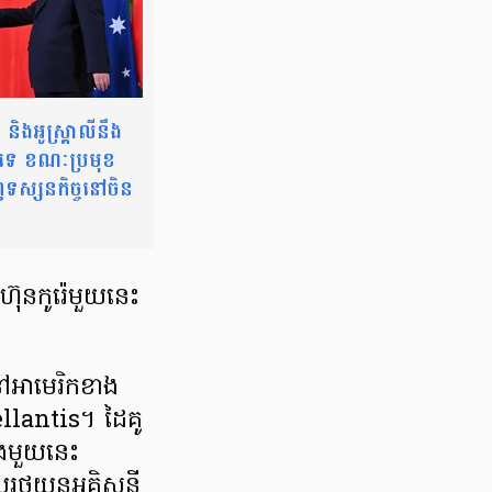
និងអូស្ត្រាលីនឹង
ឬទេ ខណៈប្រមុខ
េញទស្សនកិច្ចនៅចិន
ហ៊ុនកូរ៉េមួយនេះ
ៅអាមេរិកខាង
ellantis។ ដៃគូ
បូងមួយនេះ
ថយន្តអគ្គិសនី