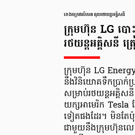
រោងចក្រផលិតអាគុយរថយន្តអគ្គិសនី
ក្រុមហ៊ុន LG បោ
រថយន្តអគ្គិសនី ត្រ
ក្រុមហ៊ុន LG Energy
នឹងវិនិយោគទឹកប្រាក់
សម្រាប់រថយន្តអគ្គិសនី ន
យក្សអាមេរិក Tesla ដ
ទៀតផងដែរ។ មិនតែប៉ុណ
ជាមួយនឹងក្រុមហ៊ុន