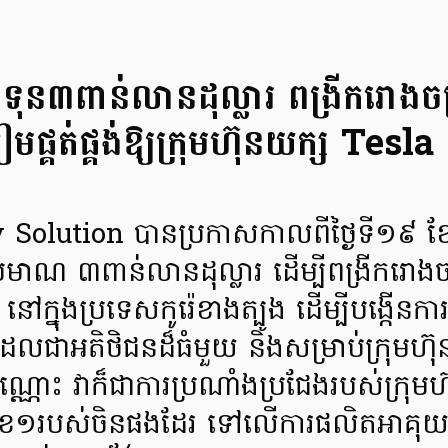
ះទុន៣ពាន់លានដុល្លារ ពង្រីករោង
ៀមផ្គត់ផ្គង់ឱ្យក្រុមហ៊ុនយក្ស Tesla
 Solution បានប្រកាសកាលពីថ្ងៃទី១៩ ខែធ្ន
ប្រមាណ ៣ពាន់លានដុល្លារ ដើម្បីពង្រីករោ
ៅក្នុងប្រទេសកូរ៉េខាងត្បូង ដើម្បីបង្កើនការផ្គ
ែលជាអតិថិជនដ៏ធំមួយ និងសម្រាប់ក្រុមហ៊ុ
្ណោះ វាក៏ជាការប្រណាំងប្រជែងរបស់ក្រុមហ៊
លេខ១របស់ចិនផងដែរ ទៅលើការផលិតអាគុយរ