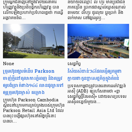
ក្រុម​អ្នក​ជំនាញ​នៅ​ក្នុង​វិស័យ​ធនាគារ
និយាយ​ពី​ឈ្មោះ លី ហួរ មាន​ប្រជាជន​
ហិរញ្ញវត្ថុ​និង​ប្រតិបត្តិករ​ហិរញ្ញ​វត្ថុ បាន​​
ភាគ​ច្រើន ប្រាកដ​ជា​ស្គាល់​ច្បាស់​ណាស់
លើក​ឡើង​ប្រហាក់​ប្រហែល​គ្នា​ថា ការ​ធ្វើ​
តាមរយៈ លីហួរ ដូរ​លុយ ប្តូរ​បា្រក់ និង​
អន្តរាគមន៍​ព…
លក់​មាស នៅ​ផ្សារ​អូរ​ឫ…
None
សេដ្ឋកិច្ច​
ក្រុមហ៊ុនផ្សារទំនើប Parkson
វិស័យ​សំខាន់ៗ​៤​ដែល​ធ្វើ​ឲ្យ​កម្ពុជា​
ចាញ់ក្ដីនៅតុលាការភ្នំពេញ និងតម្រូវ
ក្លាយ​ជា​កូន​ខ្លា​សេដ្ឋកិច្ច​ក្នុង​តំបន់
ឲ្យបង់ប្រាក់ជាង១៤៤ លានដុល្លារទៅ
ប្រទេស​កម្ពុជា​ត្រូវ​បាន​ធនាគារ​អភិវឌ្ឍន៍​
ឲ្យក្រុមហ៊ុនម្ចាស់ គម្រោង
អាស៊ី (ADB) ឲ្យ​រហ័ស​នាមថា «ខ្លា​
សេដ្ឋកិច្ច​ថ្មី​នៃ​អាស៊ី» ដោយសារ​ប្រទេស​
ក្រុមហ៊ុន Parkson Cambodia
អាស៊ី​អាគ្នេយ៍​មួយ​ន…
ស្ថិតនៅក្រោមការគ្រប់គ្រងរបស់ក្រុមហ៊ុន
Parkson Retail Asia Ltd ដែល
បានចុះបញ្ចីផ្សារហ៊ុននៅសិង្ហបុរីនោះ
បានចា…