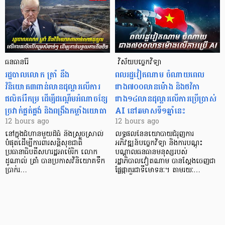
ធនធានរ៉ែ
​​​​​​​​​​​​​​​​​​​​​​​​​​​​​ វិស័យបច្ចេកវិទ្យា
​រដ្ឋបាលលោក ត្រាំ នឹង​
ពលរដ្ឋវៀតណាម ​ចំណាយពេល
វិនិយោគ៣ពាន់លានដុល្លារលើការ
ជាង៧០០លានម៉ោង និងថវិកា
ផលិតរ៉ែកម្រ ដើម្បីដណ្តើមអំណាចខ្សែ
ជាង១៤លានដុល្លារលើការប្រើប្រាស់
ច្រវាក់ផ្គត់ផ្គង់ និងពង្រឹងកម្លាំងយោធា
AI នៅឆមាសទី១ឆ្នាំនេះ
12 hours ago
12 hours ago
នៅក្នុងជំហានមួយដ៏ធំ និងស្រួចស្រាល់
លទ្ធផលនៃនយោបាយជំរុញការ
បំផុតដើម្បីការពារសន្តិសុខជាតិ
អភិវឌ្ឍន៍បច្ចេកវិទ្យា និងការបណ្តុះ
ប្រធានាធិបតីសហរដ្ឋអាម៉េរិក លោក
បណ្តាលធនធានមនុស្សរបស់
ដូណាល់ ត្រាំ បានប្រកាសវិនិយោគទឹក
រដ្ឋាភិបាលវៀតណាម បានស្តែងចេញជា
ប្រាក់រ…
ផ្លែផ្កាគួរជាទីមោទនៈ។ តាមរយៈ…