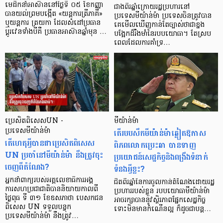
មេដឹកនាំអាស៊ាននៅថ្ងៃទី ០៥ ខែកញ្ញា
ជាងពីរឆ្នាំក្រោយរដ្ឋប្រហារនៅ
បានយល់ព្រមបង្កើត «យន្តការត្រីភាគី»
ប្រទេសមីយ៉ាន់ម៉ា ប្រទេសចិនត្រូវបាន
ឬយន្ដការ ត្រយកា ដែលសំដៅប្រធាន
គេមើលឃើញកាន់តែច្បាស់ថាជាខ្នង
ប្តូរវេនទាំងបីគឺ ប្រធានអាស៊ានឆ្នាំមុន …
បង្អែកដ៏រឹងមាំនៃរបបយោធា។ តែស្រប
ពេលដែលការគាំទ្រ…
ប្រេសិតពិសេសUN -
មីយ៉ាន់ម៉ា
ប្រទេសមីយ៉ាន់ម៉ា
តើរបបសឹកមីយ៉ាន់ម៉ាឆ្លៀតឱកាស
តើហេតុអ្វីបានជាប្រេសិតពិសេស
ពិភពលោកប្រេះឆា បានទាញ
UN ប្រចាំនៅមីយ៉ាន់ម៉ា នឹងត្រូវចុះ
ប្រយោជន៍សេដ្ឋកិច្ចនិងពង្រឹងទំនាក់
ចេញពីតំណែង?
ទំនងអ្វីខ្លះ?
អ្នកនាំពាក្យរបស់អគ្គលេខាធិការអង្គ
ជិតពីរឆ្នាំនៃការចូលកាន់តំណែងដោយរដ្ឋ
ការសហប្រជាជាតិបាននិយាយកាលពី
ប្រហាររបស់ខ្លួន របបយោធាមីយ៉ាន់ម៉ា
ថ្ងៃពុធ ទី ៣១ ខែឧសភាថា បេសកជន
អាចរក្សាបាននូវស្ថិរភាពផ្នែកសេដ្ឋកិច្ច
ពិសេស UN ទទួលបន្ទុក
ទោះមិនមានកំណើនល្អ ក៏ដូចជាបន្ត…
ប្រទេសមីយ៉ាន់ម៉ា នឹងត្រូវ…