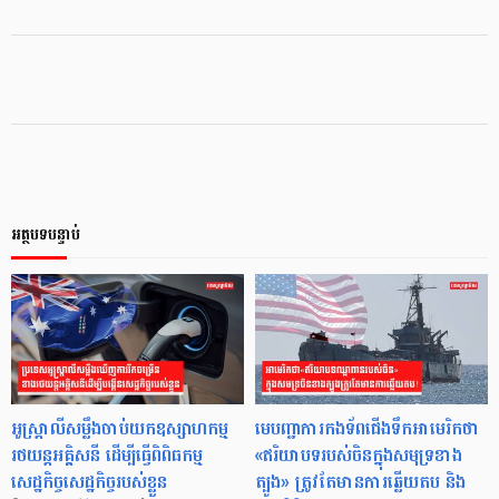
អត្ថបទបន្ទាប់
អូស្ត្រាលីសម្លឹងចាប់យកឧស្សាហកម្ម
មេបញ្ជាការកងទ័ពជើងទឹកអាមេរិកថា
រថយន្តអគ្គិសនី ដើម្បីធ្វើពិពិធកម្ម
«ឥរិយាបទរបស់ចិនក្នុងសមុទ្រខាង
សេដ្ឋកិច្ចសេដ្ឋកិច្ចរបស់ខ្លួន
ត្បូង» ត្រូវតែមានការឆ្លើយតប និង