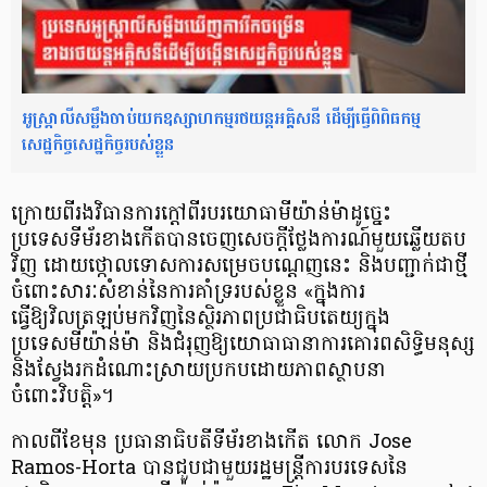
អូស្ត្រាលីសម្លឹងចាប់យកឧស្សាហកម្មរថយន្តអគ្គិសនី ដើម្បីធ្វើពិពិធកម្ម
សេដ្ឋកិច្ចសេដ្ឋកិច្ចរបស់ខ្លួន
ក្រោយពីរងវិធានការក្ដៅពីរបរយោធាមីយ៉ាន់ម៉ាដូច្នេះ
ប្រទេសទីម័រខាងកើតបានចេញសេចក្តីថ្លែងការណ៍មួយឆ្លើយតប
វិញ ដោយថ្កោលទោសការសម្រេចបណ្តេញនេះ និងបញ្ជាក់ជាថ្មី
ចំពោះសារៈសំខាន់នៃការគាំទ្ររបស់ខ្លួន «ក្នុងការ
ធ្វើឱ្យវិលត្រឡប់មកវិញនៃស្ថិរភាពប្រជាធិបតេយ្យក្នុង
ប្រទេសមីយ៉ាន់ម៉ា និងជំរុញឱ្យយោធាធានាការគោរពសិទ្ធិមនុស្ស
និងស្វែងរកដំណោះស្រាយប្រកបដោយភាពស្ថាបនា
ចំពោះវិបត្តិ»។
កាលពីខែមុន ប្រធានាធិបតីទីម័រខាងកើត លោក Jose
Ramos-Horta បានជួបជាមួយរដ្ឋមន្ត្រីការបរទេសនៃ