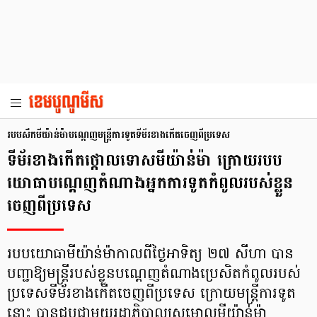
របបសឹកមីយ៉ាន់ម៉ាបណ្តេញមន្ត្រីការទូតទីម័រខាងកើតចេញពីប្រទេស
ទីម័រខាងកើតថ្កោលទោសមីយ៉ាន់ម៉ា ក្រោយរបប
យោធាបណ្តេញតំណាងអ្នកការទូតកំពូលរបស់ខ្លួន
ចេញពីប្រទេស
របបយោធាមីយ៉ាន់ម៉ាកាលពីថ្ងៃអាទិត្យ ២៧ សីហា បាន
បញ្ជាឱ្យមន្ត្រីរបស់ខ្លួនបណ្តេញតំណាងប្រេសិតកំពូលរបស់
ប្រទេសទីម័រខាងកើតចេញពីប្រទេស ក្រោយមន្ត្រីការទូត
នោះ បានជួបជាមួយរដ្ឋាភិបាលស្រមោលមីយ៉ាន់ម៉ា