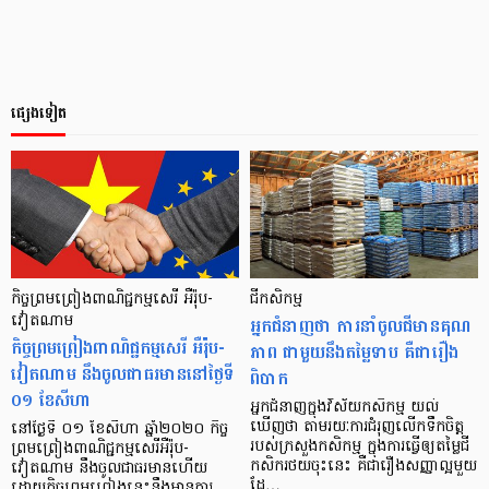
ផ្សេងទៀត
កិច្ចព្រមព្រៀង​ពាណិជ្ជកម្មសេរី អឺរ៉ុប-
ជីកសិកម្ម
វៀតណាម
អ្នកជំនាញថា ការនាំចូលជីមានគុណ
កិច្ចព្រមព្រៀងពាណិជ្ជកម្មសេរី អឺរ៉ុប-
ភាព ជាមួយនឹងតម្លៃទាប គឺជារឿង
វៀតណាម នឹងចូលជាធរមាន​នៅថ្ងៃទី
ពិបាក
០១ ខែសីហា
អ្នកជំនាញក្នុងវិស័យកសិកម្ម យល់
ឃើញថា តាមរយៈការជំរុញលើកទឹកចិត្ត
នៅថ្ងៃទី ០១ ខែសីហា ឆ្នាំ២០២០ កិច្ច
របស់ក្រសួងកសិកម្ម ក្នុងការធ្វើឲ្យតម្លៃជី
ព្រមព្រៀងពាណិជ្ជកម្មសេរីអឺរ៉ុប-
កសិករថយចុះនេះ គឺជារឿងសញ្ញាល្អមួយ
វៀតណាម នឹងចូលជាធរមានហើយ
ដែ…
ដោយកិច្ចព្រមព្រៀងនេះនឹងមានការ