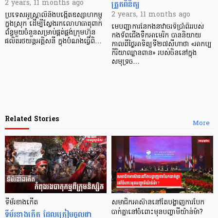
ត្រួតពិនិត្យ
2 years, 11 months ago
2 years, 11 months ago
ប្រទេសអូស្ត្រាលីនឹងបង្កើតឧស្សាហកម្ម
ក្នុងស្រុក ដើម្បីស្វែងរកលោហធាតុពាក់
មេបញ្ជាការនៃកងនាវាចរទីប្រាំពីររបស់
ព័ន្ធមួយចំនួនសម្រាប់ផ្គត់ផ្គង់ក្រុមហ៊ុន
កងទ័ពជើងទឹកអាមេរិក បាននិយាយ
ផលិតរថយន្តអគ្គិសនី ក្នុងបំណងធ្វើពិ…
កាលពីថ្ងៃអាទិត្យទី២៧សីហាថា «អាកប្ប
កិរិយាឈ្លានពាន» របស់ចិននៅក្នុង
សមុទ្រច…
Related Stories
More
ទីម័រខាងកើត
សមាជិកអាស៊ាននៅតែបង្ហាញការបែក
ទីម័រខាងកើត ដែលត្រៀមចូលជា
បាក់គ្នានៅចំពោះមុនបញ្ហាមីយ៉ាន់ម៉ា?