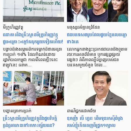
មីក្រូ​ហិរញ្ញវត្ថុ
មនុស្ស​ធម៌​គ្មាន​ព្រំដែន
ធនាគារ​និង​គ្រឹះស្ថាន​មីក្រូ​ហិរញ្ញវត្ថុ​
ជន​បរទេស​៣​រូប​ដែល​ជួយ​ខ្មែរ​លេច​ធ្លោ​
ជួប«គ្រោះ»ក្តៅ​គគុក​មួយ​ទៀត​ហើយ!
ជាង​គេ
បន្ទាប់​ពី​រង​សម្ពាធ​​ពី​ការ​ទម្លាក់​ពិដាន​អត្រា​
លោកអ្នក​នាង​ខ្លះ​ប្រាកដ​ជា​បាន​​ដឹង​ឮ​តាម​
ការ​ប្រាក់ ១៨​% ដែល​កំណត់​ដោយ​
រយៈ​ការ​អាន​ព័ត៌មាន ឬ​ការ​ផ្សព្វផ្សាយ​
រដ្ឋាភិបាល​កម្ពុជា កាល​ពី​ពេល​ថ្មីៗ​នេះ
ផ្សេងៗ អំពី​ភាព​ល្បីល្បាញ​របស់​ជន​
ឥឡូវ​នេះ ធនាគ…
បរទេស​មួយ​ចំនួន ដែល…
បញ្ហា​អត្រា​ការប្រាក់
ពាណិជ្ជករជោគជ័យ
គ្រឹះស្ថាន​មីក្រូ​ហិរញ្ញវត្ថុ​នឹង​ជួប​វិបត្តិ​
ឧកញ៉ា លី ហួរ៖ ដើមទុនរកស៊ីដំបូង
ធ្ងន់ធ្ងរ​ឈាន​ទៅ​រក​ការ​ក្ស័យធន?
របស់ខ្ញុំកើតចេញពីជ្រូក១ក្បាល