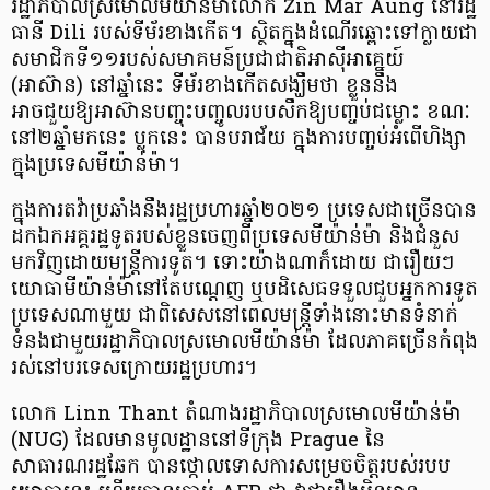
រដ្ឋាភិបាលស្រមោលមីយ៉ាន់ម៉ាលោក Zin Mar Aung នៅរដ្ឋ
ធានី Dili របស់ទីម័រខាងកើត។ ស្ថិតក្នុងដំណើរឆ្ពោះទៅក្លាយជា
សមាជិកទី១១របស់សមាគមន៍ប្រជាជាតិអាស៊ីអាគ្នេយ៍
(អាស៊ាន) នៅឆ្នាំនេះ ទីម័រខាងកើតសង្ឃឹមថា ខ្លួននឹង
អាចជួយឱ្យអាស៊ានបញ្ចុះបញ្ចូលរបបសឹកឱ្យបញ្ចប់ជម្លោះ ខណៈ
នៅ២ឆ្នាំមកនេះ ប្លុកនេះ បានបរាជ័យ ក្នុងការបញ្ចប់អំពើហិង្សា
ក្នុងប្រទេសមីយ៉ាន់ម៉ា។
ក្នុងការតវ៉ាប្រឆាំងនឹងរដ្ឋប្រហារឆ្នាំ២០២១ ប្រទេសជាច្រើនបាន
ដកឯកអគ្គរដ្ឋទូតរបស់ខ្លួនចេញពីប្រទេសមីយ៉ាន់ម៉ា និងជំនួស
មកវិញដោយមន្ត្រីការទូត។ ទោះយ៉ាងណាក៏ដោយ ជារឿយៗ
យោធាមីយ៉ាន់ម៉ានៅតែបណ្តេញ ឬបដិសេធទទួលជួបអ្នកការទូត
ប្រទេសណាមួយ ជាពិសេសនៅពេលមន្ត្រីទាំងនោះមានទំនាក់
ទំនងជាមួយរដ្ឋាភិបាលស្រមោលមីយ៉ាន់ម៉ា ដែលភាគច្រើនកំពុង
រស់នៅបរទេសក្រោយរដ្ឋប្រហារ។
លោក Linn Thant តំណាងរដ្ឋាភិបាលស្រមោលមីយ៉ាន់ម៉ា
(NUG) ដែលមានមូលដ្ឋាននៅទីក្រុង Prague នៃ
សាធារណរដ្ឋឆែក បានថ្កោលទោសការសម្រេចចិត្តរបស់របប