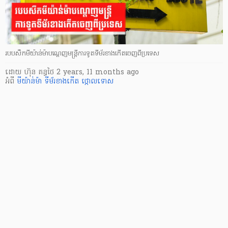
របបសឹកមីយ៉ាន់ម៉ាបណ្តេញមន្ត្រីការទូតទីម័រខាងកើតចេញពីប្រទេស
ដោយ
ហ៊ុន គន្ធថៃ
2 years, 11 months ago
អំពី
មីយ៉ាន់ម៉ា
ទីម័រខាងកើត
ថ្កោលទោស