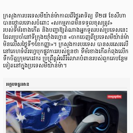
ក្រសួងការបរទេសមីយ៉ាន់ម៉ាកាលពីថ្ងៃអាទិត្យ ទី២៧ ខែសីហា
បានថ្កោលទោសចំពោះ «សកម្មភាពមិនទទួលខុសត្រូវ»
របស់ទីម័រខាងកើត និងបញ្ជាឱ្យតំណាងអ្នកទូតរបស់ប្រទេសនេះ
ដែលប្រចាំនៅទីក្រុងយ៉ាំងហ្គោន «ចាកចេញពីប្រទេសមីយ៉ាន់ម៉ា
មិនលើសថ្ងៃទី១ខែកញ្ញា»។ ក្រសួងការបរទេស បានសរសេរលើ
នៅគេហទំព័រហ្វេបុកផ្លូវការរបស់ខ្លួនថា ទីម័រខាងកើតកំពុងលើក
ទឹកចិត្តក្រុមភេរវករ ប្រព្រឹត្តអំពើរំលោភបំពានរបស់ពួកគេបន្ថែម
ទៀតនៅក្នុងប្រទេសមីយ៉ាន់ម៉ា។
អត្ថបទគួរអាន​