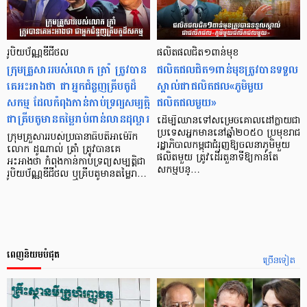
រូបិយប័ណ្ណឌីជីថល
ផលិតផលជិត១ពាន់មុខ
ក្រុមគ្រួសាររបស់លោក ត្រាំ ត្រូវបាន
ផលិតផលជិត១ពាន់មុខត្រូវបានទទួល
គេអះអាងថា ជាអ្នកជំនួញគ្រីបតូដ៏
ស្គាល់ជាផលិតផល«ភូមិមួយ
សកម្ម ដែលកំពុងកាន់កាប់ទ្រព្យសម្បត្តិ
ផលិតផលមួយ»
ជាគ្រីបតូមានតម្លៃរាប់ពាន់លានដុល្លារ
ដើម្បីឈានទៅសម្រេចគោលដៅក្លាយជា
ប្រទេសអ្នកមាននៅឆ្នាំ២០៥០ ប្រមុខរាជ
ក្រុមគ្រួសាររបស់ប្រធានាធិបតីអាម៉េរិក
រដ្ឋាភិបាលកម្ពុជាជំរុញឱ្យចលនាភូមិមួយ
លោក ដូណាល់ ត្រាំ ត្រូវបានគេ
ផលិតមួយ ត្រូវដើរតួនាទីឱ្យកាន់តែ
អះអាងថា កំពុងកាន់កាប់ទ្រព្យសម្បត្តិជា
សកម្មបន្…
រូបិយប័ណ្ណឌីជីថល ឬគ្រីបតូមានតម្លៃរា…
ពេញនិយមបំផុត
ច្រើនទៀត