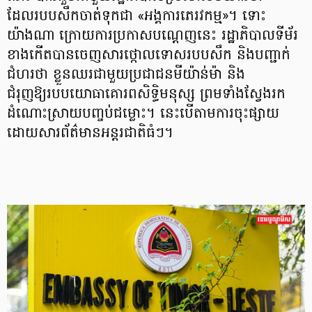
ដែលរបបសឹកចាត់ទុកជា «អង្គការភេរវកម្ម»។ ទោះ
យ៉ាងណា ក្រោយការប្រកាសបណ្តេញនេះ រដ្ឋាភិបាលទីម័រ
ខាងកើតបានចេញសារថ្កោលទោសរបបសឹក និងបញ្ជាក់
ជំហរថា ខ្លួនឈរជាមួយប្រជាជនមីយ៉ាន់ម៉ា និង
ជំរុញឱ្យរបបយោធាគោរពសិទ្ធិមនុស្ស ព្រមទាំងស្វែងរក
ដំណោះស្រាយបញ្ចប់ជម្លោះ។ នេះបើតាមការចុះផ្សាយ
ដោយសារព័ត៌មានអន្តរជាតិធំៗ។