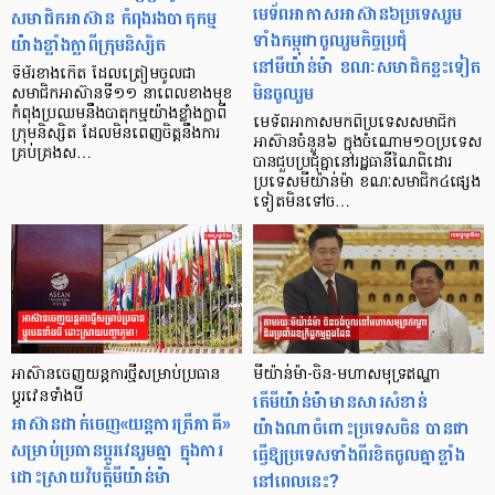
មេទ័ពអាកាសអាស៊ាន៦ប្រទេសរួម
សមាជិកអាស៊ាន កំពុងរងបាតុកម្ម
ទាំងកម្ពុជាចូលរួមកិច្ចប្រជុំ
យ៉ាងខ្លាំងក្លាពីក្រុមនិស្សិត
នៅមីយ៉ាន់ម៉ា ខណៈសមាជិកខ្លះទៀត
ទីម័រខាងកើត ដែលត្រៀមចូលជា
មិនចូលរួម
សមាជិកអាស៊ានទី១១ នាពេលខាងមុខ
កំពុងប្រឈមនឹងបាតុកម្មយ៉ាងខ្លាំងក្លាពី
មេទ័ពអាកាសមកពីប្រទេសសមាជិក
ក្រុមនិស្សិត ដែលមិនពេញចិត្តនឹងការ
អាស៊ានចំនួន៦ ក្នុងចំណោម១០ប្រទេស
គ្រប់គ្រងស…
បានជួបប្រជុំគ្នានៅរដ្ឋធានីណៃពិដោរ
ប្រទេសមីយ៉ាន់ម៉ា ខណៈសមាជិក៤ផ្សេង
ទៀតមិនទៅច…
អាស៊ានចេញយន្តការថ្មីសម្រាប់ប្រធាន
មីយ៉ាន់ម៉ា-ចិន-មហាសមុទ្រឥណ្ឌា
ប្តូរវេនទាំងបី
តើមីយ៉ាន់ម៉ាមានសារសំខាន់
អាស៊ានដាក់ចេញ«យន្តការត្រីភាគី»
យ៉ាងណាចំពោះប្រទេសចិន បានជា
សម្រាប់ប្រធានប្តូរវេនរួមគ្នា ក្នុងការ
ធ្វើឱ្យប្រទេសទាំងពីរខិតចូលគ្នាខ្លាំង
ដោះស្រាយវិបត្តិមីយ៉ាន់ម៉ា
នៅពេលនេះ?