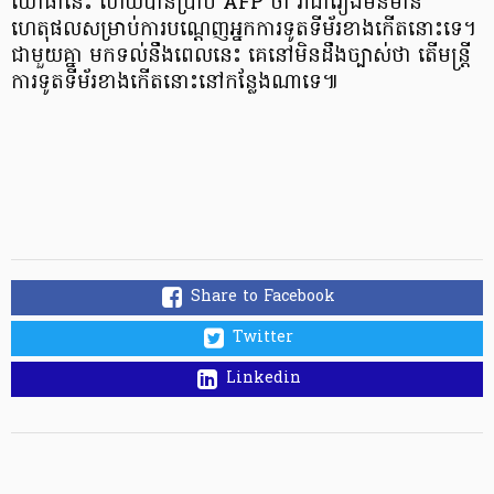
យោធានេះ ហើយបានប្រាប់ AFP ថា វាជារឿងមិនមាន
ហេតុផលសម្រាប់ការបណ្តេញអ្នកការទូតទីម័រខាងកើតនោះទេ។
ជាមួយគ្នា មកទល់នឹងពេលនេះ គេនៅមិនដឹងច្បាស់ថា តើមន្ត្រី
ការទូតទីម័រខាងកើតនោះនៅកន្លែងណាទេ៕
Share to Facebook
Twitter
Linkedin