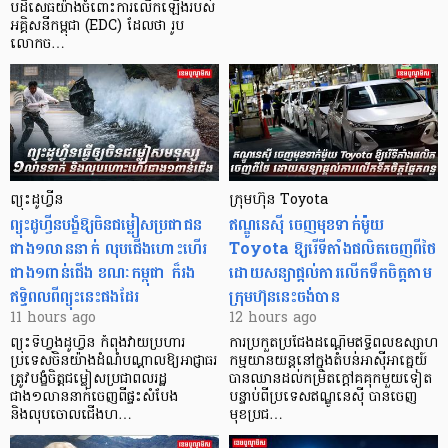
បដិសេធយ៉ាងចំពោះការលើកឡើងរបស់
អគ្គិសនីកម្ពុជា (EDC) ដែលថា រូប
លោកច…
ព្យុះដូហ្វីន
ក្រុមហ៊ុន Toyota
ព្យុះដូហ្វីនបង្ខំឱ្យចិនជម្លៀសប្រជាជន
ឥណ្ឌូនេស៊ី ចេញមុខទាក់ម៉ូយ
ជាង១លាននាក់ លុបជើងហោះហើរ
Toyota ឱ្យរើទីតាំងផលិតចេញពីថៃ
ជាង១ពាន់ជើង ខណៈកម្ពុជា ក៏រង
ដោយសន្យាផ្តល់ការលើកទឹកចិត្តតាម
ឥទ្ធិពលពីព្យុះនេះផងដែរ
ក្រុមហ៊ុននេះចង់បាន
11 hours ago
12 hours ago
ព្យុះទីហ្វុងដូហ្វីន កំពុងវាយប្រហារ
ការប្រកួតប្រជែងដណ្តើមឥទ្ធិពលឧស្សាហ
ប្រទេសចិនយ៉ាងដំណំបណ្តាលឱ្យអាជ្ញាធរ
កម្មយានយន្តនៅក្នុងតំបន់អាស៊ីអាគ្នេយ៍
ត្រូវបង្ខំចិត្តជម្លៀសប្រជាពលរដ្ឋ
បានឈានដល់កម្រិតក្ដៅគគុកមួយទៀត
ជាង១លាននាក់ចេញពីផ្ទះសំបែង
បន្ទាប់ពីប្រទេសឥណ្ឌូនេស៊ី បានចេញ
និងលុបចោលជើងហ…
មុខប្រជ…