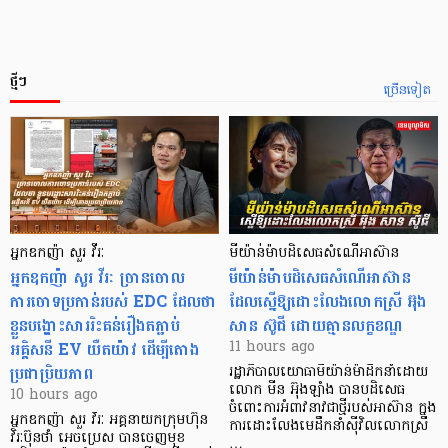
ថ្មីៗ
ច្រើនទៀត
អ្នកឧកញ៉ា សួរ វីរៈ
មីយ៉ាន់ម៉ាបដិសេធសំណើអាស៊ាន
អ្នកឧកញ៉ា សួរ វីរៈ​ ច្រានចោល
មីយ៉ាន់ម៉ាបដិសេធសំណើអាស៊ាន
ការចោទប្រកាន់របស់ EDC ដែលថា
ដែលស្នើឱ្យដោះលែងលោកស្រី អ៊ុង
ខ្លួនបង្ហោះសាររិះគន់រឿងតភ្ជាប់
សាន ស៊ូជី ដោយគ្មានលក្ខខណ្ឌ
អគ្គិសនី EV យឺតយ៉ាវ ដើម្បីតោង
11 hours ago
ប្រជាប្រិយភាព
រដ្ឋាភិបាលយោធាមីយ៉ាន់ម៉ាដឹកនាំដោយ
លោក មីន អ៊ុងឡាំង បានបដិសេធ
10 hours ago
ចំពោះការអំពាវនាវជាថ្មីរបស់អាស៊ាន ក្នុង
អ្នកឧកញ៉ា សួរ វីរៈ អគ្គនាយកក្រុមហ៊ុន
ការដោះលែងមេដឹកនាំស៊ីវិលលោកស្រី
វិរៈប៊ុនថាំ អេចប្រេស បានចេញមុខ
…