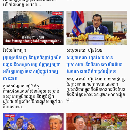
លើកលែងពន្ធ សម្រាប់…
វិស័យដឹកជញ្ជូន
សម្ដេចតេជោ ហ៊ុនសែន
ក្រុមអ្នកជំនាញ និងអ្នកជំនួញផ្នែកដឹក
សម្ដេចតេជោ ហ៊ុនសែន បាន
ជញ្ជូន និងភស្ដុភារកម្ម ជំរុញឱ្យកម្ពុជា
ប្រកាសថា នឹងមិនមានការបិទតំបន់
អភិវឌ្ឍហេដ្ឋារចនាសម្ព័ន្ធផ្លូវដែកឱ្យ
ដែលមានហានិភ័យខ្ពស់ទៀតទេ
បានឆាប់
សម្ដេចតេជោ ហ៊ុនសែន នាយកររដ្ឋមន្រ្តី
នៃព្រះរាជាណាចក្រកម្ពុជា បានមាន
ការដឹកជញ្ជូនតាមផ្លូវដែក
ប្រសាន៍ថាកម្ពុជានឹងមិនមានការបិទតំបន់
គឺជាសសៃឈាមដ៏សំខាន់មួយ សម្រាប់
និងទីកន្លែងសាធារណៈដូចជាសាលារៀន
ឧស្សាហកម្មដឹកជញ្ជូន និងឡូជីស្ទិក
ផ្…
ដ្បិតថា តម្លៃលើការដឹកជញ្ជូនតាមផ្លូវដែក
គឺមានទាបជា…