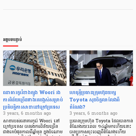
អត្ថបទបន្ទាប់
ធនាគារកូរ៉េខាងត្បូង Woori រង
ហេតុអ្វីប្រធានក្រុមហ៊ុនយក្ស
ការពិន័យច្រើនជាងគេបង្អស់សម្រាប់
Toyota សុខចិត្តលាលែងពី
ប្រតិបត្តិការសាខានៅក្រៅប្រទេស
តំណែង?
3 years, 6 months ago
3 years, 6 months ago
សាខារបស់ធនាគារកូរ៉េ Woori នៅ
ប្រធានក្រុមហ៊ុន Toyota ដែលបានកាន់
ក្រៅប្រទេស បានរងការពិន័យច្រើន
តំណែងរយៈពេល ១៤ឆ្នាំមកហើយនោះ
ជាងគេបំផុតកាលពីឆ្នាំមុន ក្នុងចំណោម
បានប្រកាសចុះចេញពីតំណែងហើយ