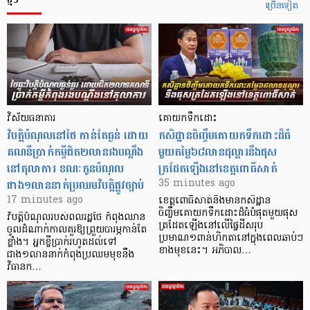
ច្រើនទៀត
វិស័យធនាគារ
គោយកទឹកដោះ
វិបត្តិបំណុល​នៅថៃ កាន់តែធ្ងន់ ដោយ
កសិដ្ឋានចិញ្ចឹមគោយកទឹកដោះដ៏ធំ
គណនីប្រាក់កម្ចីជិត២លានរងបណ្តឹង
មួយតម្លៃ៦៨លានដុល្លារនឹងផុស
នៅតុលាការ ខណៈកូនបំណុល
ត្រដែតឡើងនៅខេត្តពោធិ៍សាត់
ជាង១លាននាក់ប្រឈមវិបត្តិផ្លូវច្បាប់
35 minutes ago
17 minutes ago
ខេត្តពោធិ៍សាត់នឹងមានកសិដ្ឋាន
ចិញ្ចឹមគោយកទឹកដោះដ៏ធំបំផុតមួយផុស
វិបត្តិបំណុលរបស់ពលរដ្ឋថៃ កំពុងឈាន
ត្រដែតឡើងនៅលើផ្ទៃដីសរុប
ចូលដំណាក់កាលគួរឱ្យព្រួយបារម្ភកាន់តែ
ប្រមាណ១ពាន់ហិកតានៅក្នុងពេលឆាប់ៗ
ខ្លាំង។ អ្នកខ្ចីប្រាក់​រហូតដល់​ទៅ
ខាងមុខនេះ។ អភិបាល…
ជាង១លាននាក់កំពុងប្រឈមមុខនឹង
វិធានក…