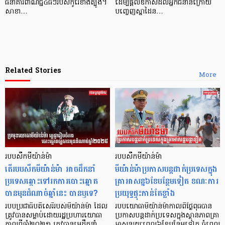
ធនាគារពាណិជ្ជ៤ធំៗរបស់កូរ៉េខាងត្បូង។
ដើម្បីផ្តល់ឱកាសដល់អ្នកជំនាន់ក្រោយ
សាខា…
បញ្ចេញស្នាដៃន…
Related Stories
More
របបសឹកមីយ៉ាន់ម៉ា
របបសឹកមីយ៉ាន់ម៉ា
តើរបបសឹកមីយ៉ាន់ម៉ា អាចដឹកនាំ
មីយ៉ាន់ម៉ាប្រកាសបន្តដាក់ប្រទេសក្នុង
ប្រទេសឆ្ពោះទៅរកការបោះឆ្នោត
គ្រាអាសន្ន៦ខែបន្ថែមទៀត ខណៈការ
បានមុនដំណាច់ឆ្នាំនេះ បានឫទេ?
ប្រយុទ្ធផ្ទុះកាន់តែខ្លាំង
របបប្រជាធិបតីសេរីរបស់មីយ៉ាន់ម៉ា ដែល
របបយោធាមីយ៉ាន់ម៉ាកាលពីថ្ងៃពុធបាន
ត្រូវបានសម្លាប់ដោយរដ្ឋប្រហារយោធា
ប្រកាសបន្តដាក់ប្រទេសក្នុងស្ថានភាពគ្រា
កាលពីឆ្នាំ២០២១ ត្រូវបានមេដឹកនាំ
អាសន្នរយៈពេល៦ខែបន្ថែមទៀត ចំពេល