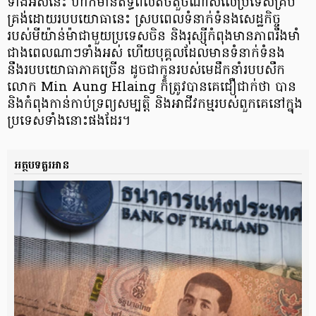
ទាំងអស់នេះ ហាក់មានឥទ្ធិពលតិចតួចណាស់លើប្រទេសគ្រប់
គ្រង់​ដោយរបបយោធានេះ ស្របពេលទំនាក់ទំនង​សេដ្ឋកិច្ច
របស់មីយ៉ាន់ម៉ា​ជាមួយប្រទេសចិន និងរុស្ស៊ី​កំពុងមានភាព​រឹងមាំ​
ជាងពេលណាៗទាំងអស់ ហើយបុគ្គលដែលមានទំនាក់ទំនង
នឹងរបបយោធាភាគច្រើន ដូចជាកូនរបស់មេដឹកនាំរបបសឹក
លោក Min Aung Hlaing ក៏ត្រូវបានគេជឿជាក់ថា បាន
និងកំពុងកាន់កាប់ទ្រព្យសម្បត្តិ និងអាជីវកម្មរបស់ពួកគេនៅក្នុង
ប្រទេសទាំងនោះ​ផងដែរ។
អត្ថបទគួរអាន