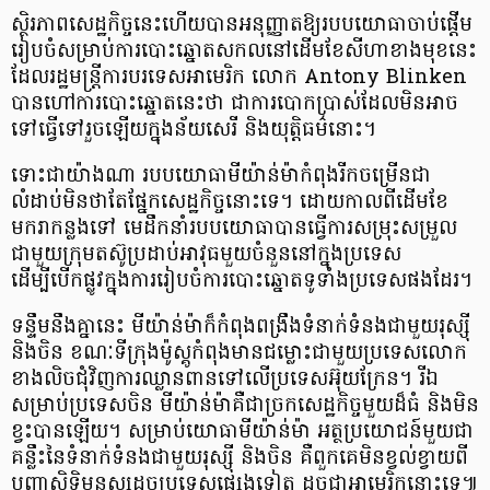
ស្ថិរភាពសេដ្ឋកិច្ចនេះហើយ​បានអនុញ្ញាតឱ្យរបបយោធាចាប់ផ្តើម
រៀបចំ​សម្រាប់ការបោះឆ្នោតសកលនៅដើមខែសីហាខាងមុខនេះ
ដែលរដ្ឋមន្ត្រីការបរទេសអាមេរិក លោក Antony Blinken
បានហៅការបោះឆ្នោតនេះថា ជាការបោកប្រាស់ដែលមិនអាច
ទៅធ្វើទៅរួចឡើយក្នុងន័យសេរី និងយុត្តិធម៌នោះ។
ទោះ​ជា​យ៉ាង​ណា របបយោធាមីយ៉ាន់ម៉ា​កំពុងរីកចម្រើនជា
លំដាប់មិនថាតែផ្នែកសេដ្ឋកិច្ចនោះទេ។ ដោយកាលពីដើមខែ
មករាកន្លងទៅ មេដឹកនាំរបបយោធាបានធ្វើការសម្រុះសម្រួល
ជាមួយក្រុមតស៊ូ​ប្រដាប់​អាវុធ​មួយ​ចំនួន​នៅក្នុងប្រទេស
ដើម្បីបើកផ្លូវក្នុង​ការ​រៀបចំ​ការ​បោះ​ឆ្នោត​ទូទាំង​ប្រទេសផងដែរ។
ទន្ទឹមនឹងគ្នានេះ មីយ៉ាន់ម៉ាក៏កំពុងពង្រឹងទំនាក់ទំនងជាមួយរុស្ស៊ី
និងចិន ខណៈទីក្រុងម៉ូស្គូកំពុងមានជម្លោះជាមួយប្រទេសលោក
ខាងលិចជុំវិញការឈ្លានពានទៅលើប្រទេសអ៊ុយក្រែន។ រីឯ
សម្រាប់ប្រទេសចិន មីយ៉ាន់ម៉ាគឺជាច្រកសេដ្ឋកិច្ចមួយដ៏ធំ និងមិន
ខ្វះបានឡើយ។​ សម្រាប់​យោធា​មីយ៉ាន់ម៉ា អត្ថប្រយោជន៍​មួយជា
គន្លឹះ​នៃ​ទំនាក់ទំនង​ជាមួយ​រុស្ស៊ី និង​ចិន គឺ​ពួកគេ​មិន​ខ្វល់ខ្វាយ​ពី​
បញ្ហា​សិទ្ធិ​មនុស្ស​ដូច​ប្រទេស​ផ្សេងទៀត ដូចជា​អាមេរិក​នោះទេ៕