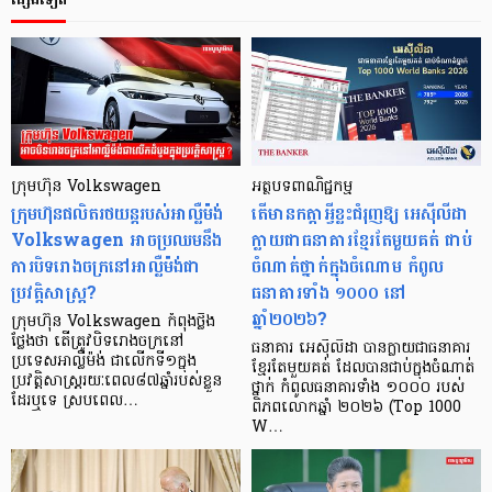
ក្រុមហ៊ុន Volkswagen
អត្ថបទពាណិជ្ជកម្ម
ក្រុមហ៊ុនផលិតរថយន្តរបស់អាល្លឺម៉ង់
តើមានកត្តាអ្វីខ្លះជំរុញឱ្យ អេស៊ីលីដា
Volkswagen អាចប្រឈមនឹង
ក្លាយជាធនាគារខ្មែរតែមួយគត់ ជាប់
ការបិទរោងចក្រនៅអាល្លឺម៉ង់ជា
ចំណាត់ថ្នាក់ក្នុងចំណោម កំពូល
ប្រវត្តិសាស្ត្រ?
ធនាគារទាំង ១០០០ នៅ
ឆ្នាំ២០២៦?
ក្រុមហ៊ុន Volkswagen កំពុងថ្លឹង
ថ្លែងថា តើត្រូវបិទរោងចក្រនៅ
ធនាគារ អេស៊ីលីដា បានក្លាយជាធនាគារ
ប្រទេសអាល្លឺម៉ង់ ជាលើកទី១ក្នុង
ខ្មែរតែមួយគត់ ដែលបានជាប់ក្នុងចំណាត់
ប្រវត្តិសាស្ត្ររយៈពេល៨៧ឆ្នាំរបស់ខ្លួន
ថ្នាក់ កំពូលធនាគារទាំង ១០០០ របស់
ដែរឬទេ ស្របពេល…
ពិភពលោកឆ្នាំ ២០២៦ (Top 1000
W…