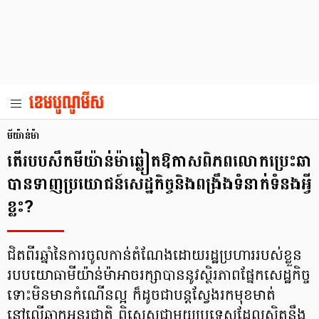
មីយ៉ាន់ម៉ា
តើរបបសឹកមីយ៉ាន់ម៉ាឆ្លៀតឱកាសពិភពលោកប្រេះឆា
បានទាញប្រយោជន៍សេដ្ឋកិច្ចនិងពង្រឹងទំនាក់ទំនងអ្វី
ខ្លះ?
ជិតពីរឆ្នាំនៃការចូលកាន់តំណែងដោយរដ្ឋប្រហាររបស់ខ្លួន
របបយោធាមីយ៉ាន់ម៉ាអាចរក្សាបាននូវស្ថិរភាពផ្នែកសេដ្ឋកិច្ច
ទោះមិនមានកំណើនល្អ ក៏ដូចជាបន្តស្វែងរកមុខមាត់
នៅលើឆាកអន្តរជាតិ ពិសេសជាមួយប្រទេសដែលស្និតនឹង