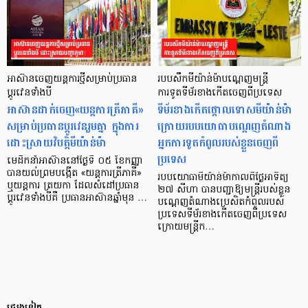
អាស៊ានចេញយន្តការថ្មីសម្រាប់ប្រធាន
របបសឹកមីយ៉ាន់ម៉ាបណ្តេញមន្ត្រី
ប្តូរវេនទាំងបី
ការទូតទីម័រខាងកើតចេញពីប្រទេស
អាស៊ានដាក់ចេញ«យន្តការត្រីភាគី»
ទីម័រខាងកើតថ្កោលទោសមីយ៉ាន់ម៉ា
សម្រាប់ប្រធានប្តូរវេនរួមគ្នា ក្នុងការ
ក្រោយរបបយោធាបណ្តេញតំណាង
ដោះស្រាយវិបត្តិមីយ៉ាន់ម៉ា
អ្នកការទូតកំពូលរបស់ខ្លួនចេញពី
ប្រទេស
មេដឹកនាំអាស៊ាននៅថ្ងៃទី ០៥ ខែកញ្ញា
បានយល់ព្រមបង្កើត «យន្តការត្រីភាគី»
របបយោធាមីយ៉ាន់ម៉ាកាលពីថ្ងៃអាទិត្យ
ឬយន្ដការ ត្រយកា ដែលសំដៅប្រធាន
២៧ សីហា បានបញ្ជាឱ្យមន្ត្រីរបស់ខ្លួន
ប្តូរវេនទាំងបីគឺ ប្រធានអាស៊ានឆ្នាំមុន …
បណ្តេញតំណាងប្រេសិតកំពូលរបស់
ប្រទេសទីម័រខាងកើតចេញពីប្រទេស
ក្រោយមន្ត្រីក…
ផ្សេងទៀត