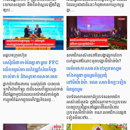
យោធាសន្យាថា នឹងខិតខំស្តារឡើងវិញ
ដែលប្រជាជាតិនេះកំពុងមានការប្រយុទ្ធ
ឲ្យប…
គ្នា…
អត្ថបទក្រុមហ៊ុន
សមាជិកអាស៊ាននៅតែបង្ហាញការបែក
អេស៊ីលីដាចាប់ដៃគ្នាជាមួយ FFC
បាក់គ្នានៅចំពោះមុនបញ្ហាមីយ៉ាន់ម៉ា?
មេទ័ពអាកាសអាស៊ាន៦ប្រទេសរួម
លើកកម្ពស់ការអភិវឌ្ឍវិស័យកីឡា
ទាំងកម្ពុជាចូលរួមកិច្ចប្រជុំ
បាល់ទាត់ និងសុខភាពសាធារណៈ
នៅមីយ៉ាន់ម៉ា ខណៈសមាជិកខ្លះទៀត
ថ្នាក់ដឹកនាំធនាគារ អេស៊ីលីដា បានចាត់
មិនចូលរួម
ទុកវិស័យកីឡា ជាពិសេសកីឡាបាល់ទាត់
គឺជាផ្នែកមួយដែលបានយ៉ាងសំខាន់ក្នុង
មេទ័ពអាកាសមកពីប្រទេសសមាជិក
ការរួមចំណែកជួយអភិវឌ្ឍន៍សេដ្…
អាស៊ានចំនួន៦ ក្នុងចំណោម១០ប្រទេស
បានជួបប្រជុំគ្នានៅរដ្ឋធានីណៃពិដោរ
ប្រទេសមីយ៉ាន់ម៉ា ខណៈសមាជិក៤ផ្សេង
ទៀតមិនទៅច…