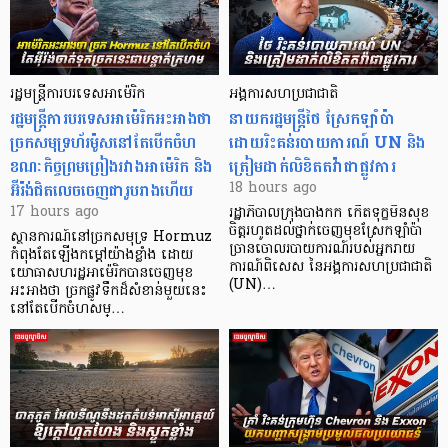
រដ្ឋមន្ត្រីការបរទេសអាម៉េរិក
អង្គការសហប្រជាជាតិ
រដ្ឋមន្ត្រីការបរទេសអាម៉េរិកអះអាងថា
នាយករដ្ឋមន្ត្រី​ថៃ ស្រែកឡាំប៉ា
ច្រកសមុទ្រហ័រម៉ូសនៅតែបើកចំហ
ដោយរិះគន់របាយការណ៍ UN និង
ខណៈកិច្ចព្រមព្រៀងរវាងអាម៉េរិក និង
ត្រៀមដាក់លិខិតតវ៉ាជាផ្លូវការ
អ៊ីរ៉ង់ជិតលេចចេញជារូបរាងហើយ
18 hours ago
17 hours ago
រដ្ឋាភិបាលក្រុងបាងកក កើតទុក្ខមិនសុខ
ចិត្តរហូតដល់ថ្នាក់ចេញមុខស្រែកឡាំប៉ា
ស្ថានការណ៍នៅច្រកសមុទ្រ Hormuz
ច្រានចោលរបាយការណ៍របស់អ្នករាយ
កំពុងតែឡើងកម្ដៅយ៉ាងខ្លាំង ដោយ
ការណ៍ពិសេស នៃអង្គការសហប្រជាជាតិ
យោធាសហរដ្ឋអាម៉េរិកបានចេញមុខ
(UN)…
អះអាងថា ច្រកផ្លូវទឹកដ៏សំខាន់មួយនេះ
នៅតែបើកចំហសម្…