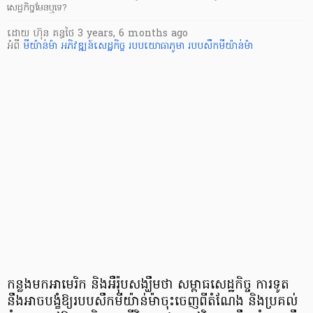
សេដ្ឋកិច្ចមែនឬទេ?
ដោយ
ហ៊ុន គន្ធថៃ
3 years, 6 months ago
អំពី
មីយ៉ាន់ម៉ា
អភិវឌ្ឍន៍សេដ្ឋកិច្ច
របបយោធាភូមា
របបសឹកមីយ៉ាន់ម៉ា
កន្លងមក​អាមេរិក និង​អឺរ៉ុប​សង្ឃឹម​ថា ​សម្ពាធ​សេដ្ឋកិច្ច ការទូត ​
នឹងអាច​បង្ខំឱ្យរបបសឹក​មីយ៉ាន់ម៉ាចុះចេញពីតំណែង និងប្រគល់