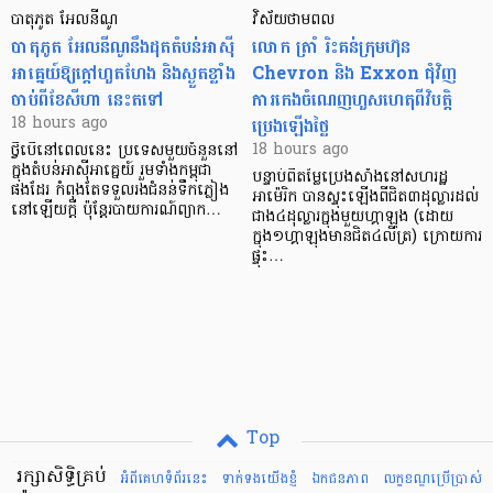
បាតុភូត អែលនីណូ
វិស័យថាមពល
បាតុភូត អែលនីណូ​នឹងដុតតំបន់អាស៊ី
លោក ត្រាំ រិះគន់ក្រុមហ៊ុន
អាគ្នេយ៍ឱ្យក្តៅហួតហែង និងស្ងួតខ្លាំង
Chevron និង Exxon ជុំវិញ
ចាប់ពីខែសីហា នេះតទៅ
ការកេងចំណេញហួសហេតុពីវិបត្តិ
ប្រេងឡើងថ្លៃ
18 hours ago
18 hours ago
ថ្វីបើនៅពេលនេះ ប្រទេសមួយចំនួននៅ
ក្នុងតំបន់អាស៊ីអាគ្នេយ៍ រួមទាំងកម្ពុជា
បន្ទាប់ពីតម្លៃប្រេងសាំងនៅសហរដ្ឋ
ផងដែរ កំពុងតែទទួលរងជំនន់ទឹកភ្លៀង
អាម៉េរិក បានស្ទុះឡើងពីជិត៣ដុល្លារដល់
នៅឡើយក្តី ប៉ុន្តែរបាយការណ៍ព្យាក…
ជាង៤ដុល្លារក្នុងមួយហ្គាឡុង (ដោយ
ក្នុង១ហ្គាឡុងមានជិត៤លីត្រ) ក្រោយការ
ផ្ទុះ…
Top
រក្សាសិទ្ធិគ្រប់
អំពីគេហទំព័រនេះ
ទាក់ទងយើងខ្ញំ
ឯកជនភាព
លក្ខខណ្ឌ​ប្រើ​ប្រាស់