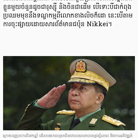
ខ្លួនមួយចំនួនដូចជារុស្ស៊ី និងចិនជាដើម បើទោះបីជាកំពុង
ប្រឈមមុខនឹងទណ្ឌកម្មពីលោកខាងលិចក៏ដោ នេះបើតាម
ការចុះផ្សាយដោយសារព័ត៌មានជប៉ុន Nikkei។
ក្រោយរដ្ឋប្រហារជិត២ឆ្នាំ តើរបបយោធាភូមាពិតជាបានធានាបាននូវស្ថិរភាព និងការអភិវឌ្ឍន៍