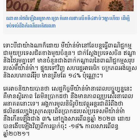
ធនាគារថៃដំឡើងអត្រាការប្រាក់គោលជាលើកទី៤ជាប់ៗគ្នាហើយ ដើម្បី
ទប់ទល់នឹងកំណើនអតិផរណា
ទោះបីជាយ៉ាងណាក៏ដោយ មីយ៉ាន់ម៉ានៅតែបន្ត​ធ្វើពាណិជ្ជកម្ម
ជាមួយប្រទេសជិតខាងមួយ​ចំនួន។ ជាក់ស្តែងប្រទេស​ចិន ឥណ្ឌា
និង​ថៃ​​រួម​គ្នា​ទៅ មាន​ចំនួន​ជាង​ពាក់​កណ្តាល​នៃ​ពាណិជ្ជកម្ម​​សរុប​
របស់​មីយ៉ាន់ម៉ា។ ផ្ទុយទៅវិញ សហរដ្ឋអាមេរិក ចក្រភពអង់គ្លេស
និងសហភាពអឺរ៉ុប មានត្រឹមតែ ១៤% ប៉ុណ្ណោះ។
គេអាចនិយាយបានថា សេដ្ឋកិច្ចមីយ៉ាន់ម៉ា​នាពេលបច្ចុប្បន្ននេះ
គឺមានស្ថិរភាព តែមិនប្រាកដថា នឹងមានភាពល្អប្រសើរ​នាពេល​
អនាគត​នោះទេ។ អង្គការមូលនិធិរូបិយវត្ថុអន្តរជាតិ​រំពឹងថា
ផលិតផលក្នុងស្រុកសរុប​ពិតប្រាកដ​របស់ប្រទេស​មីយ៉ាន់ម៉ា
នឹងកើនឡើងជាង ៣% នៅក្នុងសារពើពន្ធឆ្នាំ ២០២៣ ដោយ
បានងើបឡើងវិញពី​ការធ្លាក់ចុះ -១៨% កាលសារពើពន្ធ
ឆ្នាំ២០២១។