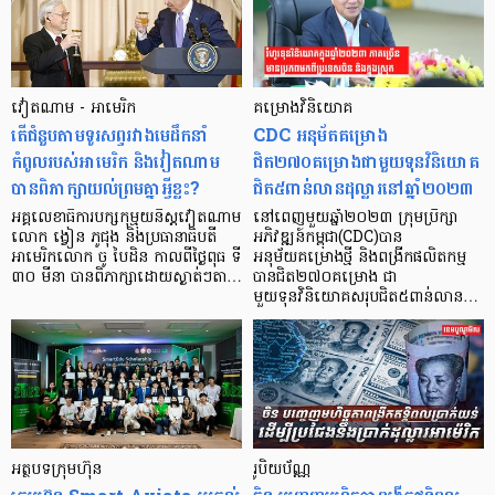
វៀតណាម - អាមេរិក
គម្រោងវិនិយោគ
តើជំនួបតាមទូរសព្ទរវាងមេដឹកនាំ
CDC អនុម័តគម្រោង
កំពូលរបស់អាមេរិក និងវៀតណាម
ជិត២៧០គម្រោងជាមួយទុនវិនិយោគ
បានពិភាក្សាយល់ព្រមគ្នាអ្វីខ្លះ?
ជិត៥ពាន់លានដុល្លារនៅឆ្នាំ២០២៣
អគ្គលេខាធិការបក្សកុម្មុយនិស្តវៀតណាម
នៅពេញមួយឆ្នាំ២០២៣ ក្រុមប្រឹក្សា
លោក ង្វៀន ភូជុង និងប្រធានាធិបតី
អភិវឌ្ឍន៍កម្ពុជា(CDC)បាន
អាមេរិកលោក ចូ បៃដិន កាលពីថ្ងៃពុធ ទី
អនុម័យគម្រោងថ្មី និងពង្រីកផលិតកម្ម
៣០ មីនា បានពិភាក្សាដោយស្ងាត់ៗតា…
បានជិត២៧០គម្រោង ជា
មួយទុនវិនិយោគសរុបជិត៥ពាន់លាន…
អត្ថបទក្រុមហ៊ុន
រូបិយប័ណ្ណ