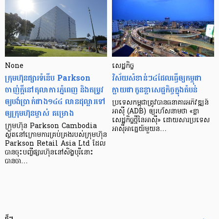
None
សេដ្ឋកិច្ច​
ក្រុមហ៊ុនផ្សារទំនើប Parkson
វិស័យ​សំខាន់ៗ​៤​ដែល​ធ្វើ​ឲ្យ​កម្ពុជា​
ចាញ់ក្ដីនៅតុលាការភ្នំពេញ និងតម្រូវ
ក្លាយ​ជា​កូន​ខ្លា​សេដ្ឋកិច្ច​ក្នុង​តំបន់
ឲ្យបង់ប្រាក់ជាង១៤៤ លានដុល្លារទៅ
ប្រទេស​កម្ពុជា​ត្រូវ​បាន​ធនាគារ​អភិវឌ្ឍន៍​
ឲ្យក្រុមហ៊ុនម្ចាស់ គម្រោង
អាស៊ី (ADB) ឲ្យ​រហ័ស​នាមថា «ខ្លា​
សេដ្ឋកិច្ច​ថ្មី​នៃ​អាស៊ី» ដោយសារ​ប្រទេស​
ក្រុមហ៊ុន Parkson Cambodia
អាស៊ី​អាគ្នេយ៍​មួយ​ន…
ស្ថិតនៅក្រោមការគ្រប់គ្រងរបស់ក្រុមហ៊ុន
Parkson Retail Asia Ltd ដែល
បានចុះបញ្ចីផ្សារហ៊ុននៅសិង្ហបុរីនោះ
បានចា…
ថ្មីៗ