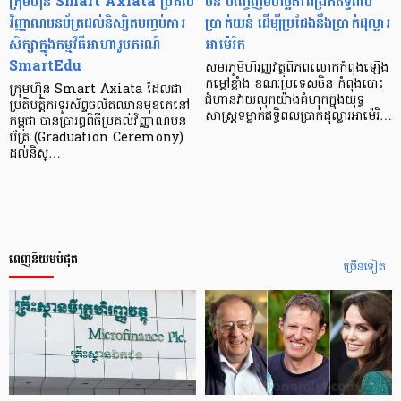
ក្រុមហ៊ុន Smart Axiata ប្រគល់
ចិន បញ្ចេញមហិច្ឆតាពង្រីកឥទ្ធិពល
វិញ្ញាណបនប័ត្រដល់និស្សិតបញ្ចប់ការ
ប្រាក់យន់ ដើម្បីប្រជែងនឹងប្រាក់ដុល្លារ
សិក្សាក្នុងកម្មវិធីអាហារូបករណ៍
អាម៉េរិក
SmartEdu
សមរភូមិហិរញ្ញវត្ថុពិភពលោកកំពុងឡើង
កម្តៅខ្លាំង ខណៈប្រទេសចិន កំពុងបោះ
ក្រុមហ៊ុន Smart Axiata ដែលជា
ជំហានវាយលុកយ៉ាងគំហុកក្នុងយុទ្ធ
ប្រតិបត្តិករទូរស័ព្ទចល័តឈានមុខគេនៅ
សាស្ត្រទម្លាក់ឥទ្ធិពលប្រាក់ដុល្លារអាម៉េរិ…
កម្ពុជា បានប្រារព្ធពិធីប្រគល់វិញ្ញាណបន
ប័ត្រ (Graduation Ceremony)
ដល់និស្…
ពេញនិយមបំផុត
ច្រើនទៀត