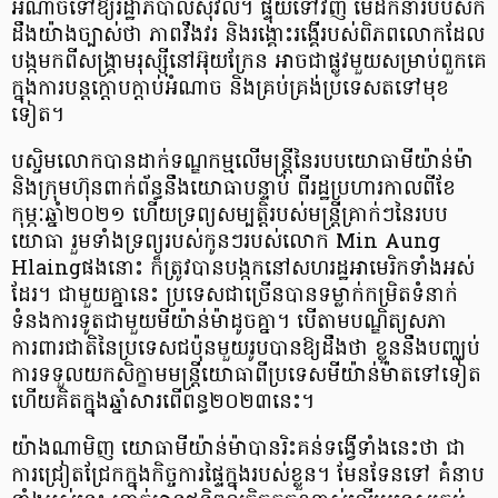
អំណាចទៅឱ្យរដ្ឋាភិបាលស៊ីវិល។ ផ្ទុយទៅវិញ មេដឹកនាំរបបសឹក
ដឹងយ៉ាងច្បាស់ថា ភាពវឹងវរ និងរង្គោះរង្គើរបស់ពិភពលោកដែល
បង្កមកពីសង្គ្រាមរុស្ស៊ីនៅអ៊ុយក្រែន អាចជាផ្លូវមួយសម្រាប់ពួកគេ​
ក្នុងការបន្តក្តោបក្តាប់អំណាច និងគ្រប់គ្រង់ប្រទេស​តទៅមុខ
ទៀត។
បស្ចិមលោក​​បាន​ដាក់​ទណ្ឌកម្ម​លើ​មន្ត្រី​នៃរបប​យោធា​មីយ៉ាន់ម៉ា
និង​ក្រុមហ៊ុន​ពាក់ព័ន្ធ​​នឹង​យោធា​​បន្ទាប់​ ពីរដ្ឋប្រហារកាលពីខែ
កុម្ភៈឆ្នាំ២០២១ ហើយទ្រព្យ​សម្បត្តិ​របស់មន្ត្រីគ្រាក់ៗនៃរបប
យោធា រួមទាំងទ្រព្យរបស់​​កូន​ៗ​របស់​លោក Min Aung
Hlaingផងនោះ ក៏ត្រូវ​បាន​បង្កក​​នៅ​សហរដ្ឋ​អាមេរិកទាំងអស់
ដែរ។ ជាមួយគ្នានេះ ប្រទេសជាច្រើនបានទម្លាក់​កម្រិតទំនាក់
ទំនងការទូត​ជាមួយ​មីយ៉ាន់ម៉ាដូចគ្នា។ បើតាមបណ្ឌិត្យសភា
ការពារជាតិនៃប្រទេសជប៉ុនមួយរូប​បានឱ្យដឹងថា​ ខ្លួននឹងបញ្ឈប់
ការទទួល​យកសិក្ខាមមន្ត្រីយោធាពីប្រទេសមីយ៉ាន់ម៉ា​តទៅទៀត
ហើយ​គិតក្នុងឆ្នាំសារពើពន្ធ២០២៣នេះ។
យ៉ាងណាមិញ យោធាមីយ៉ាន់ម៉ា​បានរិះគន់ទង្វើទាំងនេះថា ជា
ការជ្រៀតជ្រែកក្នុងកិច្ចការផ្ទៃក្នុងរបស់ខ្លួន។ មែនទែនទៅ គំនាប