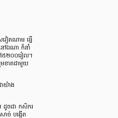
ទេសវៀតណាម ធ្វើ
នៅឯណា ក៏នាំ
ន់ទៅ៥២០០រៀល។
លរួមខាតជាមួយ
ជាយ៉ាង
ស់ ដូចជា កសិករ
សាច់ បង្កើត