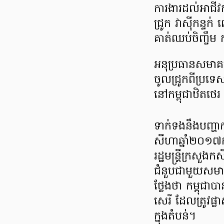
ការងារដល់អាជីវ
ជ្រូក វាស៊ីកន្
គាត់ឈប់ចិញ្ចឹ
អនុប្រធានសមាគមអ្
ចូលជ្រូកពីប្រទេ
នៅកម្ពុជាឋិតថេរ
ទាក់ទងនឹងបញ្ហា
សីហាឆ្នាំ២០១៧
រដ្ឋមន្រ្តីក្រសួងក
ជំនួបជាមួយសមាគម
ថ្លែងថា កម្ពុជ
សេរី ដែលត្រូវផ្ល
ក្នុងតំបន់។