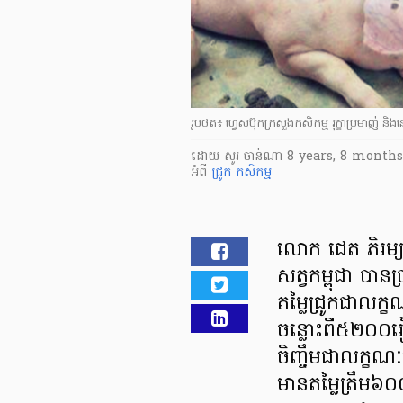
រូបថត៖ ហ្វេសប៊ុកក្រសួងកសិកម្ម រុក្ខាប្រមាញ់ និ
ដោយ
សូរ ចាន់ណា
8 years, 8 months
អំពី
ជ្រូក
កសិកម្ម
លោក ជេត ភិរម្យ
សត្វកម្ពុជា បានប្
តម្លៃជ្រូកជាលក្ខ
ចន្លោះពី៥២០
ចិញ្ចឹមជាលក្ខណ
មានតម្លៃត្រឹម៦