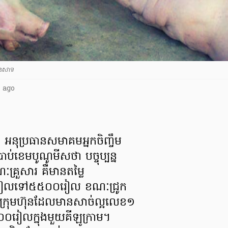
ងនេសាទ
 ago
 អនុប្រធានសមាគមអ្នកចិញ្ចឹម
រាប់ខេមបូណូមីសថា បច្ចុប្បន្ន
ណៈគ្រួសារ គឺមានតម្លៃ
០រៀលទៅ៥៥០០រៀល ខណៈជ្រូក
ៈក្រុមហ៊ុនដែលមានសាច់ល្អលេខ១
០០០រៀលក្នុងមួយគីឡូក្រាម។