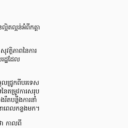
ិតល្អន់អំពីកត្តា
ងសុវត្ថិភាពនៃការ
លរដ្ឋដែល
ចូលជ្រូកពីបរទេស
ៃតម្រូវការសរុប
ងរឹតបន្តឹងការនាំ
ន នាពេលកន្លងមក។
ថា កាលពី