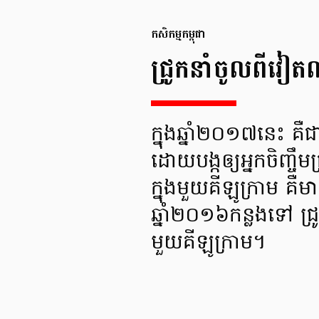
កសិកម្មកម្ពុជា
ជ្រូកនាំចូលពីវៀត
ក្នុងឆ្នាំ២០១៧នេះ គឺជា
ដោយបង្កឲ្យអ្នកចិញ្ចឹមជ
ក្នុងមួយគីឡូក្រាម 
ឆ្នាំ២០១៦កន្លងទៅ ជ្រ
មួយគីឡូក្រាម។