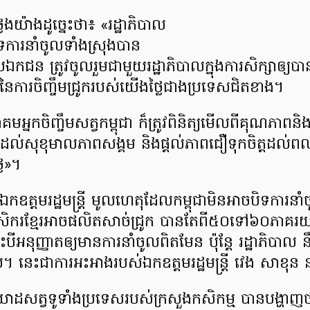
ថ្លែងយ៉ាងដូច្នេះថា៖ «រដ្ឋាភិបាល
ិទការនាំចូលទាំងស្រុងបាន
ន ត្រូវចូលរួមជាមួយរដ្ឋាភិបាលក្នុងការសិក្សាឲ្យបានល្អ
ើមនៃការចិញ្ចឹមជ្រូករបស់យើងថ្លៃជាងប្រទេសជិតខាង។
ាគមអ្នកចិញ្ចឹមសត្វកម្ពុជា ក៏ត្រូវពិនិត្យមើលពីគុណភាពនិ
ធានាដល់សុខុមាលភាពសង្គម និងផ្តល់ភាពជឿទុកចិត្តដល់ព
្ងៃ»។
ឧត្តមរដ្ឋមន្រ្តី មូលហេតុដែលកម្ពុជាមិនអាចបិទការនាំ
ករខ្មែរអាចផលិតសាច់ជ្រូក បានតែពី៥០ទៅ៦០ភាគរយន
ះបីអនុញ្ញាតឲ្យមានការនាំចូលពិតមែន ប៉ុន្តែ រដ្ឋាភិបាល នឹ
ប់។ នេះជាការអះអាងរបស់ឯកឧត្តមរដ្ឋមន្រ្តី វេង សាខុ
ាដសត្វទូទាំងប្រទេសរបស់ក្រសួងកសិកម្ម បានបង្ហាញ