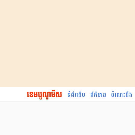
ទំព័រដើម
ព័ត៌មាន
ចំណេះដឹង