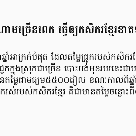
ណាមច្រើនពេក ធ្វើឲ្យកសិករខ្មែរខា
ឆ្នាំអាក្រក់បំផុត ដែលតម្លៃជ្រូករបស់កសិករខ្ម
្រូកក្នុងស្រុកជាច្រើន បោះបង់មុខរបរនេះជាបន្
គឺមានតម្លៃជាមធ្យម៥៥០០រៀល ខណៈកាលពីឆ្
ូករស់របស់កសិករខ្មែរ គឺជាមានតម្លៃចន្លោះ