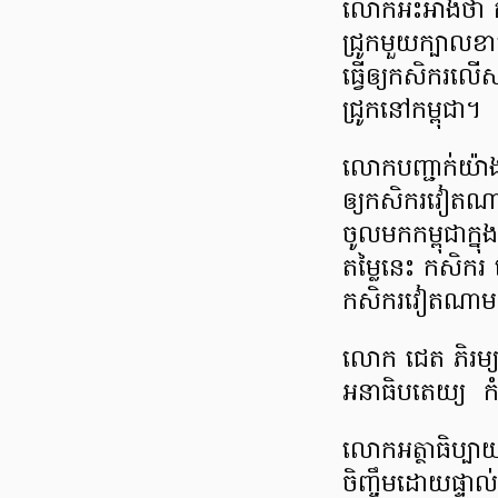
លោកអះអាងថា កស
ជ្រូកមួយក្បាលខ
ធ្វើឲ្យកសិករលើ
ជ្រូកនៅកម្ពុជា។
លោកបញ្ជាក់យ៉ាង
ឲ្យកសិករវៀតណ
ចូលមកកម្ពុជាក
តម្លៃនេះ កសិករ
កសិករវៀតណា
លោក ជេត ភិរម្យ
អនាធិបតេយ្យ កំព
លោកអត្ថាធិប្បា
ចិញ្ចឹមដោយផ្ទាល