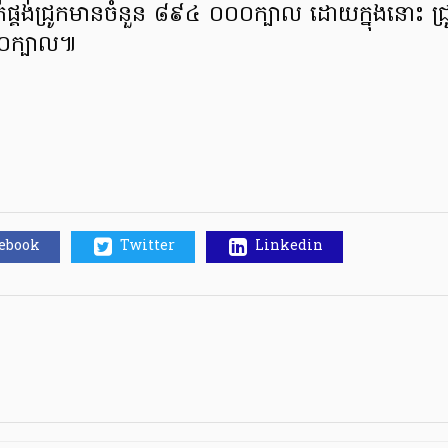
គត់ផ្គង់ជ្រូកមានចំនួន ៨៩៤ ០០០ក្បាល ដោយក្នុងនោះ ជ្
០០ក្បាល៕
cebook
Twitter
Linkedin