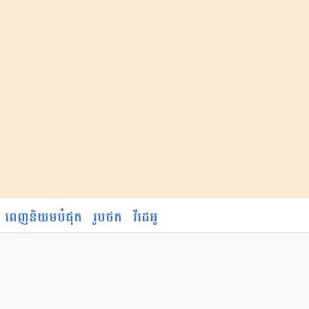
ពេញនិយមបំផុត
រូបថត
វីដេអូ