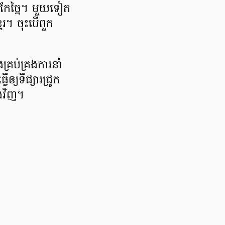
មកែច្នៃ។ មួយទៀត
រ។ ចុះបើពួក
គ្រប់គ្រងការនាំ
្យទីផ្សារជ្រូក
កឡើងវិញ។