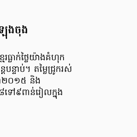
តឡុងចុង
ែរធ្លាក់ថ្លៃយ៉ាងគំហុក
តបន្ទាប់។ តម្លៃជ្រូករស់
នាំ២០១៥ និង
ពី៨ទៅ៩ពាន់រៀលក្នុង