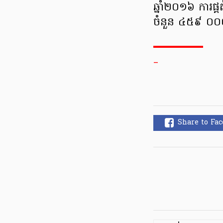
ឆ្នាំ២០១៦ ការផ្
ចំនួន ៤៥៩ ០
_
Share to Fa