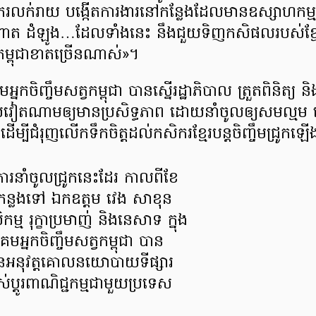
ករលក់រាយ បង្កើតការងារនៅកន្លែងដែលមានឧស្សាហកម្
ទក់ ពោត ដំឡូង…ដែលទាំងនេះ នឹងជួយទិញកសិផលរបស់ខ្មែ
ម កម្ពុជាខាតច្រើនណាស់»។
នកចិញ្ចឹមសត្វកម្ពុជា បានស្នើរដ្ឋាភិបាល ត្រួតពិនិត្យ និង
សវៀតណាមឲ្យមានប្រសិទ្ធភាព ដោយនាំចូលឲ្យសមល្មម ធ្វើឲ
 ដើម្បីជំរុញលើកទឹកចិត្តដល់កសិករខ្មែរបន្តចិញ្ចឹមជ្រូ
ការនាំចូលជ្រូកនេះដែរ កាលពីខែ
កន្លងទៅ ឯកឧត្តម វេង សាខុន
សិកម្ម រុក្ខាប្រមាញ់ និងនេសាទ ក្នុង
អ្នកចិញ្ចឹមសត្វកម្ពុជា បាន
ាបានអនុវត្តគោលនយោបាយទីផ្សារ
ាស់ប្តូរពាណិជ្ជកម្មជាមួយប្រទេស