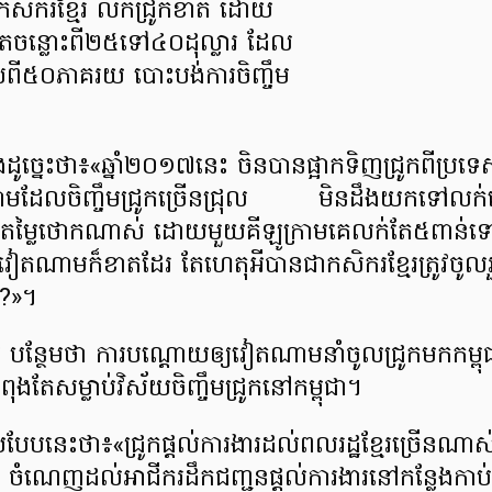
ិករខ្មែរ លក់ជ្រូកខាត ដោយ
ាតចន្លោះពី២៥ទៅ៤០ដុល្លារ ដែល
សពី៥០ភាគរយ បោះបង់ការចិញ្ចឹម
ដូច្នេះថា៖«ឆ្នាំ២០១៧នេះ ចិនបានផ្អាកទិញជ្រូកពីប្រ
ាមដែលចិញ្ចឹមជ្រូកច្រើនជ្រុល មិនដឹងយកទៅលក់
្នុងតម្លៃថោកណាស់ ដោយមួយគីឡូក្រាមគេលក់តែ៥ពា
 វៀតណាមក៏ខាតដែរ តែហេតុអីបានជាកសិករខ្មែរត្រូវចូ
ម?»។
 បន្ថែមថា ការបណ្តោយឲ្យវៀតណាមនាំចូលជ្រូកមកកម្ពុ
ុងតែសម្លាប់វិស័យចិញ្ចឹមជ្រូកនៅកម្ពុជា។
យបែបនេះថា៖«ជ្រូកផ្តល់ការងារដល់ពលរដ្ឋខ្មែរច្រើនណា
់ ចំណេញដល់អាជីករដឹកជញ្ជូនផ្តល់ការងារនៅកន្លែងកាប់