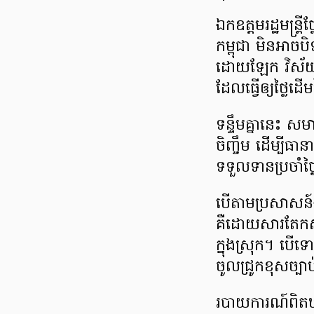
ឯកឧត្តមរដ្ឋមន្រ្តី
កម្ពុជា មិនអាចប
ដោយឡែក វិស័យឯកជ
ដែលធ្វើឲ្យថ្លៃដ
ទន្ទឹមគ្នានេះ សម
ចិញ្ចឹម ដើម្បី
ទទួលទានប្រចាំថ
បើតាមប្រសាសន៍ឯក
គឺដោយសារតែកសិ
ក្នុងស្រុក។ បើទោ
ចូលជ្រូកខុសច្បា
របាយការណ៍ពិតឃ