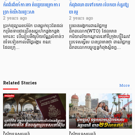
កំពង់រង់ចាំការកាត់បន្ថយអត្រាការ
កំពុងឈានទៅរកការបែកបាក់គួរឱ្យ
ប្រាក់យ៉ាងអន្ទះសា
បារម្ភ
2 years ago
2 years ago
ប្រាក់ដុល្លារអាម៉េរិក បានធ្លាក់ចុះជិតដល់
ប្រធានអង្គការពាណិជ្ជកម្ម
កម្រិតទាបជាច្រើនសប្តាហ៍កន្លងកន្លង
ពិភពលោក(WTO) ដែលមាន
មកនេះ បើធៀបនឹងរូបិយប័ណ្ណសំខាន់ៗ
ការិយាល័យកណ្ដាលនៅទីក្រុងហ្សឺណែវ
ដទៃទៀតកាលពីថ្ងៃអង្គារ ខណៈ
ប្រទេសស្វីស បានព្រមានថា ពាណិជ្ជកម្ម
ដែលក្រុ…
ពិភពលោកបច្ចុប្បន្នកំពុងស្ថិតក្ន…
Related Stories
More
វិស័យទេសចរណ៍
វិស័យទេសចរណ៍