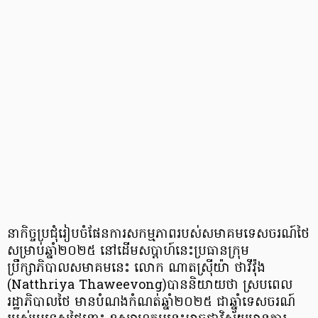
នាកិច្ចប្រជុំរៀបចំផែនការសកម្មភាពរបស់សមាគមទេសចរណ៍ថៃ
សម្រាប់ឆ្នាំ២០២៥ នៅដើមសប្តាហ៍នេះប្រធានក្រុម
ប្រឹក្សាភិបាលសមាគមនេះ លោក ណាតស្រ៊ីយ៉ា ថាវីវ៉ុង
(Natthriya Thaweevong)បាននិយាយថា ស្របពេល
រដ្ឋាភិបាលថៃ មានបំណងកំណត់ឆ្នាំ២០២៥ ជាឆ្នាំទេសចរណ៍