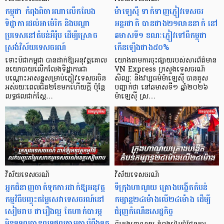
កម្ពុជា កំពុងពិចារណាលើកលែង
ម៉ាឡេស៊ី ទាក់ទាញភ្ញៀវទេសចរ
ទិដ្ឋាការដល់អាម៉េរិក និងបណ្តា
អន្តរជាតិ បានជាង២១លាននាក់ នៅ
ប្រទេសនៅតំបន់អឺរ៉ុប ដើម្បីស្រោច
ឆមាសទី១ ខណៈភ្ញៀវទៅពីកម្ពុជា
ស្រង់វិស័យទេសចរណ៍
កើនឡើងជាង៥០%
ទោះបីជាកម្ពុជា បានដាក់ឱ្យអនុវត្តគោល
យោងតាមការចុះផ្សាយរបស់សារព័ត៌មាន
នយោបាយលើកលែងទិដ្ឋាការជា
VN Express ក្រសួងទេសចរណ៍
បណ្ដោះអាសន្នសម្រាប់ភ្ញៀវទេសចរចិន
សិល្បៈ និងវប្បធម៌ម៉ាឡេស៊ី បានគូស
អស់រយៈពេលជិត២ខែមកហើយក្ដី ប៉ុន្តែ
បញ្ជាក់ថា នៅឆមាសទី១ ឆ្នាំ២០២៦
លទ្ធផលជាក់ស្ដែ…
ម៉ាឡេស៊ី ស្រ…
វិស័យទេសចរណ៍
វិស័យទេសចរណ៍
​អ្នកជំនាញចាត់ទុកការដាក់ឱ្យអនុវត្ត
ទីក្រុងហាណូយ គ្រោងបង្កើតតំបន់
កម្មវិធីបញ្ចុះតម្លៃសេវាទេសចរណ៍នៅ
កម្សាន្ត២៤ម៉ោងលើ២៤ម៉ោង ដើម្បី
សៀមរាប ជារឿងល្អ តែហាក់បារម្ភ
ជំរុញកំណើនសេដ្ឋកិច្ច
មិនទទួលបានលទ្ធផលតាមការរំពឹងទុក