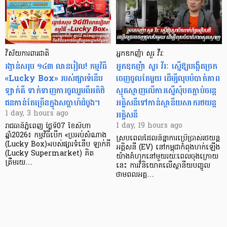
វិស័យការពារជាតិ
អ្នកឧកញ៉ា សួរ វីរៈ
រង្វាន់សរុប ១៤៣ លានរៀល! កម្មវិធី
អ្នកឧកញ៉ា សួរ វីរៈ ស្នើឱ្យបង្កើតច្រក
«Lucky Box» របស់ផ្សារទំនើប
ចេញចូលតែមួយ ដើម្បីលុបបំបាត់ភាព
ឡាក់គី ទាក់ទាញការចូលរួមពីអតិថិ
ស្មុគស្មាញលើការស្នើសុំបតភ្ជាប់ចរន្ត
ជនកាន់តែច្រើនក្នុងសប្តាហ៍ដំបូង។
អគ្គិសនីទៅកាន់ស្ថានីយសាករថយន្ត
អគ្គិសនី
1 day, 3 hours ago
1 day, 19 hours ago
រាជធានីភ្នំពេញ ថ្ងៃទី07 ខែសីហា
ឆ្នាំ2026៖ កម្មវិធីបើក «ប្រអប់សំណាង
ស្របពេលដែលនិន្នាការប្រើប្រាស់រថយន្ត
(Lucky Box)»របស់ផ្សារទំនើប ឡាក់គី
អគ្គិសនី (EV) នៅកម្ពុជាកំពុងហក់ឡើង
(Lucky Supermarket) គិត
យ៉ាងគំហុកនៅមួយរយៈពេលចុងក្រោយ
ត្រឹមរយ…
នេះ ការវិនិយោគលើស្ថានីយបញ្ចូល
ថាមពលអគ្គ…