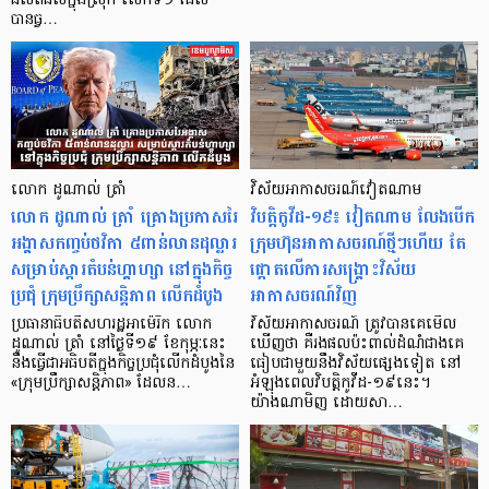
ផលិតផលក្នុងស្រុក លើកទី១ ដែល
បានធ្វ…
លោក ដូណាល់ ត្រាំ
វិស័យអាកាសចរណ៍វៀតណាម
លោក ដូណាល់ ត្រាំ គ្រោងប្រកាសរៃ
វិបត្តិកូវីដ-១៩៖ វៀតណាម លែងបើក
អង្គាសកញ្ចប់ថវិកា ៥ពាន់លានដុល្លារ
ក្រុមហ៊ុនអាកាសចរណ៍ថ្មីៗហើយ តែ
សម្រាប់ស្ដារតំបន់ហ្គាហ្សា នៅក្នុងកិច្ច
ផ្ដោតលើការសង្គ្រោះវិស័យ
ប្រជុំ ក្រុមប្រឹក្សាសន្ដិភាព លើកដំបូង
អាកាសចរណ៍វិញ
ប្រធានាធិបតីសហរដ្ឋអាម៉េរិក លោក
វិស័យអាកាសចរណ៍ ត្រូវបានគេមើល
ដូណាល់ ត្រាំ នៅថ្ងៃទី១៩ ខែកុម្ភៈនេះ
ឃើញថា គឺរងផលប៉ះពាល់ដំណំជាងគេ
នឹងធ្វើជាអធិបតីក្នុងកិច្ចប្រជុំលើកដំបូងនៃ
ធៀបជាមួយនឹងវិស័យផ្សេងទៀត នៅ
«ក្រុមប្រឹក្សាសន្តិភាព» ដែលន…
អំឡុងពេលវិបត្តិកូវីដ-១៩នេះ។
យ៉ាងណាមិញ ដោយសា…