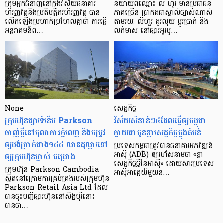
ក្រុម​អ្នក​ជំនាញ​នៅ​ក្នុង​វិស័យ​ធនាគារ
និយាយ​ពី​ឈ្មោះ លី ហួរ មាន​ប្រជាជន​
ហិរញ្ញវត្ថុ​និង​ប្រតិបត្តិករ​ហិរញ្ញ​វត្ថុ បាន​​
ភាគ​ច្រើន ប្រាកដ​ជា​ស្គាល់​ច្បាស់​ណាស់
លើក​ឡើង​ប្រហាក់​ប្រហែល​គ្នា​ថា ការ​ធ្វើ​
តាមរយៈ លីហួរ ដូរ​លុយ ប្តូរ​បា្រក់ និង​
អន្តរាគមន៍​ព…
លក់​មាស នៅ​ផ្សារ​អូរ​ឫ…
None
សេដ្ឋកិច្ច​
ក្រុមហ៊ុនផ្សារទំនើប Parkson
វិស័យ​សំខាន់ៗ​៤​ដែល​ធ្វើ​ឲ្យ​កម្ពុជា​
ចាញ់ក្ដីនៅតុលាការភ្នំពេញ និងតម្រូវ
ក្លាយ​ជា​កូន​ខ្លា​សេដ្ឋកិច្ច​ក្នុង​តំបន់
ឲ្យបង់ប្រាក់ជាង១៤៤ លានដុល្លារទៅ
ប្រទេស​កម្ពុជា​ត្រូវ​បាន​ធនាគារ​អភិវឌ្ឍន៍​
ឲ្យក្រុមហ៊ុនម្ចាស់ គម្រោង
អាស៊ី (ADB) ឲ្យ​រហ័ស​នាមថា «ខ្លា​
សេដ្ឋកិច្ច​ថ្មី​នៃ​អាស៊ី» ដោយសារ​ប្រទេស​
ក្រុមហ៊ុន Parkson Cambodia
អាស៊ី​អាគ្នេយ៍​មួយ​ន…
ស្ថិតនៅក្រោមការគ្រប់គ្រងរបស់ក្រុមហ៊ុន
Parkson Retail Asia Ltd ដែល
បានចុះបញ្ចីផ្សារហ៊ុននៅសិង្ហបុរីនោះ
បានចា…