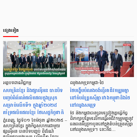
ផ្សេងទៀត
អត្ថបទពាណិជ្ជកម្ម
ឈូងសមុទ្រកម្ពុជា-ថៃ
សហគ្រិនខ្មែរ និងផ្សារអុីអន បានបិទ
ថៃបង្ហើបបំណងចង់ធ្វើអាជីវកម្មរួមគ្នា
បញ្ចប់ពិព័រណ៍ផលិតផលក្នុងស្រុក
នៅតំបន់ត្រួតស៊ីគ្នារវាងកម្ពុជានិងថៃ
សម្រាប់លើកទី១ ក្នុងឆ្នាំ២០២៥
នៅឈូងសមុទ្រ
គាំទ្រផលិតផលខ្មែរ ថែសេដ្ឋកិច្ចជាតិ
ថៃ និងកម្ពុជាបានព្រមព្រៀងគ្នាធ្វើកិច្ច
ពិភាក្សាបន្ថែមលើការធ្វើអាជីវកម្មរួមគ្នានូវ
ភ្នំពេញ, ថ្ងៃទី០១ ខែមិថុនា ឆ្នាំ២០២៥ –
ធនធានអ៊ីដ្រូកាបូននៅក្នុងតំបន់ត្រួតស៊ីគ្នា
សហគ្រិនខ្មែរ ក្នុងកិច្ចសហការជាមួយ
នៅឈូងសមុទ្រ។ នេះគឺជ…
ផ្សារអុីអន បានបិទបញ្ចប់ ពិព័រណ៍