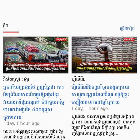
ថ្មីៗ
ច្រើនទៀត
វិស័យស្រូវ អង្ករ
ហ្វីលីពីន
អ្នកនាំចេញអង្ករថៃ ត្អូញត្អែរថា ការ
ហ្វីលីពីននឹងបន្តនាំចូលអង្ករក្រោយ
បិទព្រំដែនបានបើកផ្លូវឱ្យអង្ករខ្មែរ
បារម្ភបាតុភូតអែលនីណូ បង្កឱ្យខ្វះ
វាយលុកទីផ្សារអន្តរជាតិជាមួយតម្លៃ
ស្បៀងអាហារនៅឆ្នាំក្រោយ
ទាបជាងអង្ករថៃ ៤០០ដុល្លារ
1 day, 1 hour ago
ក្នុង១តោន
ហ្វីលីពីន បាន​សម្រេចបន្តនាំចូលអង្ករនៅ
ឆ្នាំនេះ ខណៈកំពុងព្រួយបារម្ភថា បាតុភូត
1 day, 1 hour ago
ធម្មជាតិអែលនីណូ ដ៏ខ្លាំងក្លា​ អាចនឹង
ការលក់អង្ករផ្កាម្លិះរបស់កម្ពុជា ក្នុងតម្លៃ
ធ្វើឱ្យផលិតកម្មស្រូវក្នុងស្រុ…
ទាបជាងអង្ករហមម៉ាលិសរបស់ថៃ រហូត