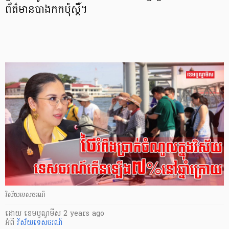
ព័ត៌មានបាងកកប៉ុស្តិ៍។
វិស័យទេសចរណ៍
ដោយ
​ ខេមបូណូមីស
2 years ago
អំពី
វិស័យទេសចរណ៍