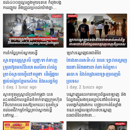
ដល់៤០០ដុល្លារក្នុងមួយតោន កំពុងបង្ក
ការរញ្ជួយ និងជ្រួលច្របល់យ៉ាងខ្លា…
ការកែច្នៃគ្រាប់ស្វាយចន្ទី
ឡាវបណ្តេញជនជាតិថៃ
ស្ថានទូតអូស្ត្រាលី ប្តេជ្ញាទាក់ទាញ
ថៃរងភាពអាម៉ាស់ ខណៈឡាវបណ្តេញ
ក្រុមហ៊ុនមក​វិនិយោគលើការកែច្នៃ
ជនជាតិថៃ៣២នាក់ពាក់ព័ន្ធការ
គ្រាប់ស្វាយចន្ទីនៅកម្ពុជា ដើម្បីជួយ
ឆបោក និងល្បែងអនឡាញចេញពី
ផ្តល់តម្លៃបន្ថែមកសិករ និងសេដ្ឋកិច្ច
ប្រទេស
1 day, 1 hour ago
1 day, 2 hours ago
ស្ថានទូតអូស្ត្រាលីប្រចាំកម្ពុជា បាន
បណ្តាញឆបោកតាមប្រព័ន្ធអនឡាញ និង
អះអាងពីការបន្តខិតខំទាក់ទាញក្រុមហ៊ុន
ល្បែងស៊ីសងខុសច្បាប់នៅតំបន់ទន្លេ
វិនិយោគបរទេសឱ្យមកបោះទុនគាំទ្រ
មេគង្គកំពុងរងការ បង្ក្រាប​កាន់តែខ្លាំង
ដល់អាជីវកម្មកែច្នៃគ្រាប់ស្វាយចន្ទី
ខណៈអាជ្ញាធរឡាវបានបណ្តេញ
នៅកម្ព…
ជនជាតិថៃ៣២នា…