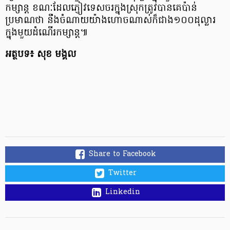
កម្សាន្ត ខណៈដែលភ្ញៀវទេសចរក្នុងស្រុកត្រូវបានគេប៉ាន់
ប្រមាណថា នឹងចំណាយយ៉ាងហោចណាស់ក៏ជាង១០០ដុល្លារ
ក្នុងមួយដំណើរកម្សាន្ត៕
អត្ថបទ៖ សុខ មង្គល
Share to Facebook
Twitter
Linkedin