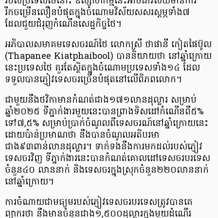
របស់ប្រទេសថៃនោះ ឧស្សាហកម្មនេះអាចជាវិស័យមានការ
រីកចម្រើនលឿនបំផុតក្នុងចំណោមវិស័យសសរស្ដម្ភ​ទាំង៧
ដែលជួយជំរុញកំណើនសេដ្ឋកិច្ចថៃ។
អភិបាលសមាគមទេសចរណ៍ថៃ លោកស្រី ថាផានី កៀតផៃប៊ូល
(Thapanee Kiatphaibool) បាននិយាយថា នៅឆ្នាំក្រោយ
នេះប្រទេសថៃ គួរតែស្ថិតក្នុងចំណោមប្រទេសទាំង១៤ ដែល
ទទួលបានភ្ញៀវទេសចរច្រើនបំផុតនៅលើពិភពលោក។
ជាមួយនឹងថវិកាមានកំណត់ជាង១៧១លានដុល្លារ សម្រាប់
ឆ្នាំ២០២៥ ទីភ្នាក់ងារមួយនេះបានព្រាងទិសដៅកំណើនពី៥%
ទៅ៧,៥% សម្រាប់ប្រាក់ចំណូលពីទេសចរណ៍នៅឆ្នាំក្រោយនេះ
ដោយប៉ាន់ប្រមាណថា នឹងបានចំណូលអតិបរមា
ជាង៩៣ពាន់លានដុល្លារ។ ទាក់ទងនឹងការមកដល់របស់ភ្ញៀវ
ទេសចរវិញ ទីភ្នាក់ងារនេះបានកំណត់គោលដៅទេសចរបរទេស
ចំនួន៤០ លាននាក់ និងទេសចរក្នុងស្រុកចំនួន២២០លាននាក់
នៅឆ្នាំក្រោយ។
ការចំណាយជាមធ្យមរបស់ភ្ញៀវទេសចរបរទេសត្រូវបានគេ
ព្យាករថា នឹងមានចំនួនជាង១,៥០០ដុល្លារក្នុងមួយដំណើរ