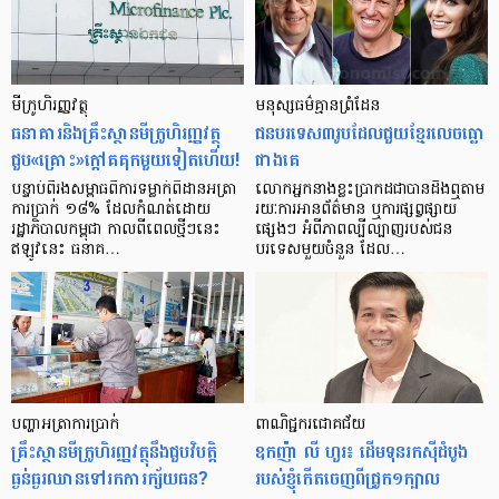
មីក្រូ​ហិរញ្ញវត្ថុ
មនុស្ស​ធម៌​គ្មាន​ព្រំដែន
ធនាគារ​និង​គ្រឹះស្ថាន​មីក្រូ​ហិរញ្ញវត្ថុ​
ជន​បរទេស​៣​រូប​ដែល​ជួយ​ខ្មែរ​លេច​ធ្លោ​
ជួប«គ្រោះ»ក្តៅ​គគុក​មួយ​ទៀត​ហើយ!
ជាង​គេ
បន្ទាប់​ពី​រង​សម្ពាធ​​ពី​ការ​ទម្លាក់​ពិដាន​អត្រា​
លោកអ្នក​នាង​ខ្លះ​ប្រាកដ​ជា​បាន​​ដឹង​ឮ​តាម​
ការ​ប្រាក់ ១៨​% ដែល​កំណត់​ដោយ​
រយៈ​ការ​អាន​ព័ត៌មាន ឬ​ការ​ផ្សព្វផ្សាយ​
រដ្ឋាភិបាល​កម្ពុជា កាល​ពី​ពេល​ថ្មីៗ​នេះ
ផ្សេងៗ អំពី​ភាព​ល្បីល្បាញ​របស់​ជន​
ឥឡូវ​នេះ ធនាគ…
បរទេស​មួយ​ចំនួន ដែល…
បញ្ហា​អត្រា​ការប្រាក់
ពាណិជ្ជករជោគជ័យ
គ្រឹះស្ថាន​មីក្រូ​ហិរញ្ញវត្ថុ​នឹង​ជួប​វិបត្តិ​
ឧកញ៉ា លី ហួរ៖ ដើមទុនរកស៊ីដំបូង
ធ្ងន់ធ្ងរ​ឈាន​ទៅ​រក​ការ​ក្ស័យធន?
របស់ខ្ញុំកើតចេញពីជ្រូក១ក្បាល