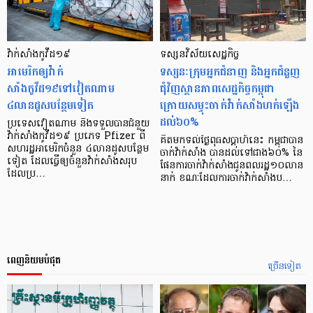
វ៉ាក់សាំងកូវីដ១៩
ទស្សនវិស័យសេដ្ឋកិច្ច
អាមេរិកឲ្យវ៉ាក់
ទស្សនៈក្រុមអ្នកជំនាញ និងអ្នកជំនួញ
សាំងកូវីដ១៩ទៅវៀតណាម
ជុំវិញស្ថានភាពសេដ្ឋកិច្ចកម្ពុជា
៤លានដូសបន្ថែមទៀត
ក្រោយសម្ទុះចាក់វ៉ាក់សាំងហក់ឡើង
ដល់៦០%
ប្រទេសវៀតណាម នឹងទទួលបានជំនួយ
វ៉ាក់សាំងកូវីដ១៩ ប្រភេទ Pfizer ពី
គិតមកទល់ថ្ងៃពុធសប្ដាហ៍នេះ កម្ពុជាបាន
សហរដ្ឋអាមេរិកចំនួន ៤លានដូសបន្ថែម
ចាក់វ៉ាក់សាំង បានដល់ទៅជាង៦០% នៃ
ទៀត ដែលធ្វើឲ្យចំនួនវ៉ាក់សាំងសរុប
ផែនការចាក់វ៉ាក់សាំងជូនពលរដ្ឋ១០លាន
ដែលប្រ…
នាក់ ខណៈដែលការចាក់វ៉ាក់សាំងប…
ពេញនិយមបំផុត
ច្រើនទៀត