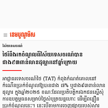
វិស័យទេសចរណ៍
ថៃរំពឹងរកចំណូលពីវិស័យទេសចរណ៍បាន
ជាង៩៣ពាន់លានដុល្លារនៅឆ្នាំក្រោយ
អាជ្ញាធរទេសចរណ៍ថៃ (TAT) កំពុងកំណត់គោលដៅ
កំណើនប្រាក់ចំណូលឱ្យបានជាង ៧% ឬជាង៩៣ពាន់លាន
ដុល្លារ ក្នុងឆ្នាំ២០២៥ ខណៈដែលប្រតិបត្តិករឯកជនស្នើសុំ
ការឧបត្ថម្ភធនសម្រាប់ថ្លៃសំបុត្រយន្តហោះ ដើម្បីពន្លឿន
ប្រាក់ចំណូលនេះ។ នេះបើតាមការចេញផ្សាយរបស់សារ