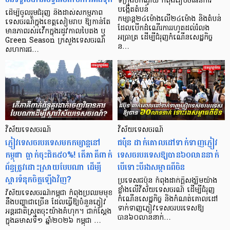
ទីក្រុងហាណូយ កំពុងរៀបចំផែនការ
បង្កើតតំបន់
ដើម្បីចូលរួមជំរុញ និងដាស់សកម្មភាព
កម្សាន្ត២៤ម៉ោងលើ២៤ម៉ោង និងតំបន់
ទេសចរណ៍ក្នុងខេត្តសៀមរាប ឱ្យកាន់តែ
ដែលបើកដំណើរការរហូតដល់រំលង
មានភាពរស់រវើកក្នុងរដូវកាលបៃតង ឬ
អធ្រាត្រ ដើម្បីជំរុញកំណើនសេដ្ឋកិច្ច
Green Season ក្រសួងទេសចរណ៍
ន…
សហការជ…
វិស័យទេសចរណ៍
វិស័យទេសចរណ៍
ភ្ញៀវទេសចរបរទេសមកកម្សាន្តនៅ
ជប៉ុន ដាក់​គោលដៅទាក់ទាញភ្ញៀវ
កម្ពុជា ធ្លាក់ចុះជិត៥០%! តើភាគីពាក់
ទេសចរបរទេសឱ្យបាន៦០លាននាក់
ព័ន្ធត្រូវដោះស្រាយបែបណា ដើម្បី
បើទោះបីរងសម្ពាធពីចិន
ស្តារទំនុកចិត្តឡើងវិញ?
ប្រទេសជប៉ុន កំពុងដាក់ក្តីសង្ឃឹមយ៉ាង
ខ្លាំងលើវិស័យទេសចរណ៍ ដើម្បីជំរុញ
វិស័យទេសចរណ៍កម្ពុជា កំពុងប្រឈមមុខ
កំណើនសេដ្ឋកិច្ច និងកំណត់គោលដៅ
នឹងបញ្ហាជាច្រើន ដែលធ្វើឱ្យចំនួនភ្ញៀវ
ទាក់ទាញភ្ញៀវទេសចរបរទេសឱ្យ
អន្តរជាតិស្រុតចុះយ៉ាងគំហុក។ ជាក់ស្តែង
បាន៦០លាននាក់…
ក្នុងឆមាសទី១ ឆ្នាំ២០២៦ កម្ពុជា …