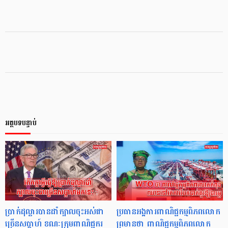
អត្ថបទបន្ទាប់
ប្រាក់ដុល្លារបានដាំក្បាលចុះអស់ជា
ប្រធានអង្គការពាណិជ្ជកម្មពិភពលោក
ច្រើនសប្ដាហ៍ ខណៈក្រុមពាណិជ្ជករ
ព្រមានថា ពាណិជ្ជកម្មពិភពលោក