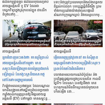
ផលិតកម្មខ្នាតតូច ផលិតអាគុយសម្រាប់
ទោះបីជាត្រូវប្រឈមមុខនឹងរបាំងពន្ធគយ
រថយន្តអគ្កិសនី ឬ EV ដែលជា
ដ៏ខ្ពស់កប់ពពក បទប្បញ្ញត្តិដ៏តឹងរ៉ឹង ព្រម
បច្ចេកវិទ្យាក្នុងស្រុករបស់ខ្លួន ជាលើក
ទាំងការប្រឆាំងយ៉ាងដាច់អហង្ការពី
ដំបូងនៅក្…
សំណាក់ក្រុមអ្នកច្បាប់ និងឧស្សាហកម្…
រថយន្តអគ្គិសនី
រថយន្តអគ្គិសនី
អ្នកជំនាញ​អះអាងថា ការប្រើប្រាស់
ផ្អើលពេញក្រុងវូហាន! តាក់ស៊ីគ្មាន
រថយន្តអគ្គិសនីនៅកម្ពុជា មាន
មនុស្សបើកជាង១០០គ្រឿងជិះសុខៗ
សម្ទុះកើនឡើងក្រោយតម្លៃប្រេងហក់
ស្រាប់តែគាំងដំណើរការ
ឡើងខ្ពស់ តែកង្វះស្ថានីយសាកថ្ម
យោងតាមរបាយការណ៍ពីប៉ូលិស និង
នៅតែជាបញ្ហាប្រឈមធំ
ប្រព័ន្ធផ្សព្វផ្សាយក្នុងប្រទេសចិន កាលពី
ថ្ងៃទី១ ខែមេសា បានឱ្យដឹងថា មាន
​​វិបត្តិថាមពលប្រេងឥន្ធនៈ ដែលបណ្តាល
ហេតុការណ៍មិននឹកស្មានដល់មួយបាន
មកពីសង្រ្គាមនៅមជ្ឈិមបូព៌ាបានក្លាយជា
កើតឡើង ដោ…
កម្លាំងចលកររុញច្រានឱ្យទីផ្សាររថយន្ត
អគ្គិសនី (EV) នៅកម្ពុជា មានសម្ទុះខ្ល…