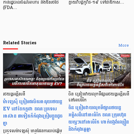
កាន់រដ្ឋបាលចំណីអាហារ និងឱសថថៃ
ក្លាយវិបត្តិកូវីដ-១៩ ទៅជាឱកាស…
(FDA…
Related Stories
More
រថយន្តអគ្គិសនី
ចិន ត្រៀមវាយលុកទីផ្សាររថយន្តអគ្គិសនី
ម៉ាឡេស៊ី ត្រៀមផលិតអាគុយរថយន្ត
នៅអាម៉េរិក
ចិន ត្រៀមវាយលុកទីផ្សាររថយន្ត
EV នៅខែកក្កដា ខណៈប្រទេស
អគ្គិសនីនៅអាម៉េរិក ខណៈក្រុមហ៊ុន
អាស៊ាន ៣ទៀតក៏កំពុងត្រៀមខ្លួនដូច
យក្សៗនៅអាម៉េរិក ហាក់បង្អង់ល្បឿន
គ្នា
និងកំពុងឆ្លេឆ្លា
ប្រទេសម៉ាឡេស៊ី មានផែនការចាប់ផ្ដើម