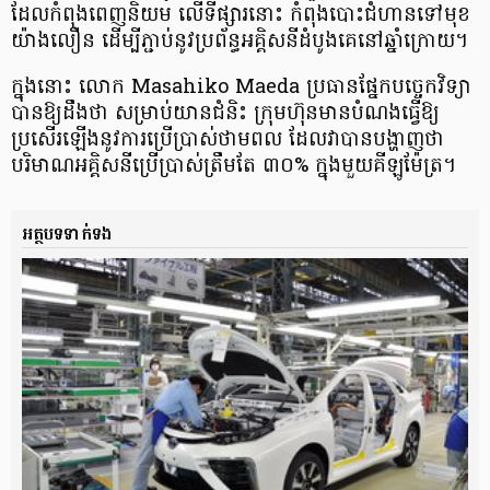
ដែលកំពុងពេញនិយម លើទីផ្សារនោះ កំពុងបោះជំហានទៅមុខ
យ៉ាងលឿន ដើម្បីភ្ជាប់នូវប្រព័ន្ធអគ្គិសនីដំបូងគេនៅឆ្នាំក្រោយ។
ក្នុងនោះ លោក Masahiko Maeda ប្រធានផ្នែកបច្ចេកវិទ្យា
បានឱ្យដឹងថា សម្រាប់យានជំនិះ ក្រុមហ៊ុនមានបំណងធ្វើឱ្យ
ប្រសើរឡើងនូវការប្រើប្រាស់ថាមពល ដែលវាបានបង្ហាញថា
បរិមាណអគ្គិសនីប្រើប្រាស់ត្រឹមតែ ៣០% ក្នុងមួយគីឡូម៉ែត្រ។
អត្ថបទទាក់ទង