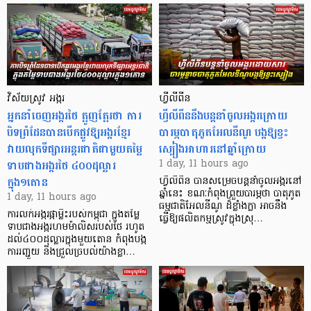
វិស័យស្រូវ អង្ករ
ហ្វីលីពីន
អ្នកនាំចេញអង្ករថៃ ត្អូញត្អែរថា ការ
ហ្វីលីពីននឹងបន្តនាំចូលអង្ករក្រោយ
បិទព្រំដែនបានបើកផ្លូវឱ្យអង្ករខ្មែរ
បារម្ភបាតុភូតអែលនីណូ បង្កឱ្យខ្វះ
វាយលុកទីផ្សារអន្តរជាតិជាមួយតម្លៃ
ស្បៀងអាហារនៅឆ្នាំក្រោយ
ទាបជាងអង្ករថៃ ៤០០ដុល្លារ
1 day, 11 hours ago
ក្នុង១តោន
ហ្វីលីពីន បាន​សម្រេចបន្តនាំចូលអង្ករនៅ
ឆ្នាំនេះ ខណៈកំពុងព្រួយបារម្ភថា បាតុភូត
1 day, 11 hours ago
ធម្មជាតិអែលនីណូ ដ៏ខ្លាំងក្លា​ អាចនឹង
ការលក់អង្ករផ្កាម្លិះរបស់កម្ពុជា ក្នុងតម្លៃ
ធ្វើឱ្យផលិតកម្មស្រូវក្នុងស្រុ…
ទាបជាងអង្ករហមម៉ាលិសរបស់ថៃ រហូត
ដល់៤០០ដុល្លារក្នុងមួយតោន កំពុងបង្ក
ការរញ្ជួយ និងជ្រួលច្របល់យ៉ាងខ្លា…