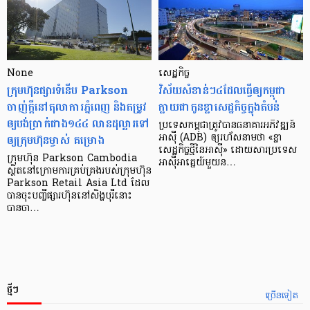
None
សេដ្ឋកិច្ច​
ក្រុមហ៊ុនផ្សារទំនើប Parkson
វិស័យ​សំខាន់ៗ​៤​ដែល​ធ្វើ​ឲ្យ​កម្ពុជា​
ចាញ់ក្ដីនៅតុលាការភ្នំពេញ និងតម្រូវ
ក្លាយ​ជា​កូន​ខ្លា​សេដ្ឋកិច្ច​ក្នុង​តំបន់
ឲ្យបង់ប្រាក់ជាង១៤៤ លានដុល្លារទៅ
ប្រទេស​កម្ពុជា​ត្រូវ​បាន​ធនាគារ​អភិវឌ្ឍន៍​
ឲ្យក្រុមហ៊ុនម្ចាស់ គម្រោង
អាស៊ី (ADB) ឲ្យ​រហ័ស​នាមថា «ខ្លា​
សេដ្ឋកិច្ច​ថ្មី​នៃ​អាស៊ី» ដោយសារ​ប្រទេស​
ក្រុមហ៊ុន Parkson Cambodia
អាស៊ី​អាគ្នេយ៍​មួយ​ន…
ស្ថិតនៅក្រោមការគ្រប់គ្រងរបស់ក្រុមហ៊ុន
Parkson Retail Asia Ltd ដែល
បានចុះបញ្ចីផ្សារហ៊ុននៅសិង្ហបុរីនោះ
បានចា…
ថ្មីៗ
ច្រើនទៀត