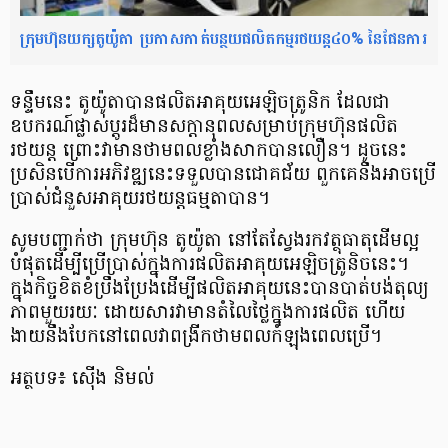
ក្រុមហ៊ុនយក្សតូយ៉ូតា ប្រកាសកាត់បន្ថយផលិតកម្មរថយន្ដ៤០% នៃផែនការ
ទន្ទឹមនេះ តូយ៉ូតាបានផលិតអាគុយអេឡិចត្រូនិក ដែលជា
ឧបករណ៍ផ្លាស់ប្តូរដ៏មានសក្តានុពលសម្រាប់ក្រុមហ៊ុនផលិត
រថយន្ត ព្រោះវាមានថាមពលខ្លាំងសាកបានលឿន។ ដូចនេះ
ប្រសិនបើការអភិវឌ្ឍនេះទទួលបានជោគជ័យ ពួកគេនឹងអាចប្រើ
ប្រាស់ជំនួសអាគុយរថយន្តធម្មតាបាន។
សូមបញ្ជាក់ថា ក្រុមហ៊ុន តូយ៉ូតា នៅតែស្វែងរកវត្ថុធាតុដើមល្អ
បំផុតដើម្បីប្រើប្រាស់ក្នុងការផលិតអាគុយអេឡិចត្រូនិចនេះ។
ក្នុងកិច្ចខិតខំប្រឹងប្រែងដើម្បីផលិតអាគុយនេះបានបាត់បង់តុល្យ
ភាពមួយរយៈ ដោយសារវាមានតំលៃថ្លៃក្នុងការផលិត ហើយ
ងាយនឹងបែកនៅពេលវាពង្រីកថាមពលកំឡុងពេលប្រើ។
អត្ថបទ៖ ស៊ើង និមល់