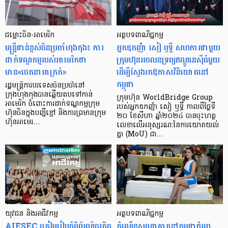
ជម្លោះចិន-អាមេរិក
អត្ថបទពាណិជ្ជកម្ម
មន្ត្រីជាន់ខ្ពស់ចិនប្រចាំហុងកុង៖ ការ
អ្នកឧកញ៉ា សៀ ឫទ្ធី សហការជាមួយ
ដាក់ទណ្ឌកម្មរបស់អាមេរិកថា
ក្រុមហ៊ុនអចលនទ្រព្យឥណ្ឌូនេស៊ីធំមួយ
មាន«ចេតនាអាក្រក់»
ដើម្បីស្វែងរកឱកាសវិនិយោគនៅ
កម្ពុជា
រដ្ឋមន្ត្រីការបរទេសចិនប្រចាំនៅ
ក្រុងហុងកុងបានឆ្លើយតបទៅកាន់
ក្រុមហ៊ុន WorldBridge Group
អាមេរិក ចំពោះការដាក់ទណ្ឌកម្មក្រុម
របស់អ្នកឧកញ៉ា សៀ ឫទ្ធី កាលពីថ្ងៃទី
ហ៊ុនចិនក្នុងបញ្ជីខ្មៅ និងការព្រមានក្រុម
២០ ខែសីហា ឆ្នាំ២០២៤ បានចុះហត្ថ
ហ៊ុនអាមេរ…
លេខាលើអនុស្សរណៈនៃការយោគយល់
គ្នា (MoU) ជា…
យុវជន និងអាជីវកម្ម
អត្ថបទ​ពាណិជ្ជកម្ម
AIESEC ត្រៀមរៀបចំពិព័រណ៍ធុរកិច្ច
កំណើន​សណ្ឋាគារ​នៅ​កម្ពុជា​ជំរុញ​​