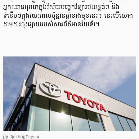
អ្នកឈានមុខគេក្នុងវិស័យបច្ចេកវិទ្យារថយន្តធំៗ និង
ទំនើបៗក្នុងរយៈពេលប៉ុន្មានឆ្នាំខាងមុខនេះ។ នេះបើយោង
តាមការចុះផ្សាយរបស់សារព័ត៌មានរ៉យទ័រ។
ក្រុមហ៊ុនរថយន្តToyota