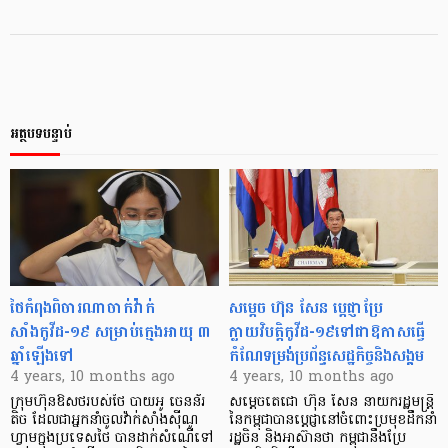
អត្ថបទបន្ទាប់
ថៃកំពុងពិចារណាចាក់វ៉ាក់
សម្តេច ហ៊ុន សែន ប្តេជ្ញាប្រែ
សាំងកូវីដ-១៩ សម្រាប់ក្មេងអាយុ ៣
ក្លាយវិបត្តិកូវីដ-១៩ទៅជាឱកាសធ្វើ
ឆ្នាំឡើងទៅ
កំណែទម្រង់ប្រព័ន្ធសេដ្ឋកិច្ចនិងសង្គម
4 years, 10 months ago
4 years, 10 months ago
ក្រុមហ៊ុនឱសថរបស់ថៃ បាយអូ ចេនន័រ
សម្តេចតេជោ ហ៊ុន សែន នាយករដ្ឋមន្ត្រី
តិច ដែលជាអ្នកនាំចូលវ៉ាក់សាំងស៊ីណូ
នៃកម្ពុជាបានប្តេជ្ញានៅចំពោះប្រមុខដឹកនាំ
ហ្វាមក្នុងប្រទេសថៃ បានដាក់សំណើទៅ
រដ្ឋចិន និងអាស៊ានថា កម្ពុជានឹងប្រែ