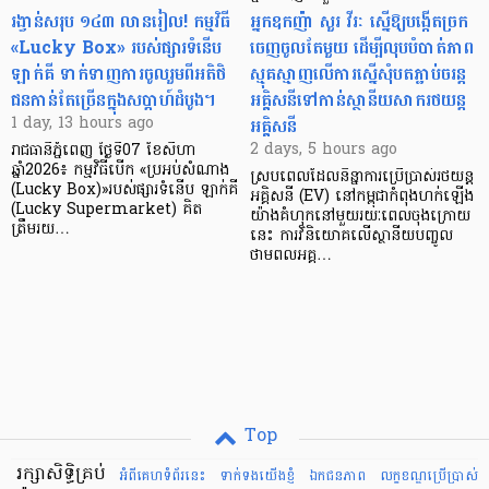
រង្វាន់សរុប ១៤៣ លានរៀល! កម្មវិធី
អ្នកឧកញ៉ា សួរ វីរៈ ស្នើឱ្យបង្កើតច្រក
«Lucky Box» របស់ផ្សារទំនើប
ចេញចូលតែមួយ ដើម្បីលុបបំបាត់ភាព
ឡាក់គី ទាក់ទាញការចូលរួមពីអតិថិ
ស្មុគស្មាញលើការស្នើសុំបតភ្ជាប់ចរន្ត
ជនកាន់តែច្រើនក្នុងសប្តាហ៍ដំបូង។
អគ្គិសនីទៅកាន់ស្ថានីយសាករថយន្ត
អគ្គិសនី
1 day, 13 hours ago
2 days, 5 hours ago
រាជធានីភ្នំពេញ ថ្ងៃទី07 ខែសីហា
ឆ្នាំ2026៖ កម្មវិធីបើក «ប្រអប់សំណាង
ស្របពេលដែលនិន្នាការប្រើប្រាស់រថយន្ត
(Lucky Box)»របស់ផ្សារទំនើប ឡាក់គី
អគ្គិសនី (EV) នៅកម្ពុជាកំពុងហក់ឡើង
(Lucky Supermarket) គិត
យ៉ាងគំហុកនៅមួយរយៈពេលចុងក្រោយ
ត្រឹមរយ…
នេះ ការវិនិយោគលើស្ថានីយបញ្ចូល
ថាមពលអគ្គ…
Top
រក្សាសិទ្ធិគ្រប់
អំពីគេហទំព័រនេះ
ទាក់ទងយើងខ្ញំ
ឯកជនភាព
លក្ខខណ្ឌ​ប្រើ​ប្រាស់