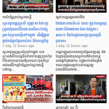
ការកែច្នៃគ្រាប់ស្វាយចន្ទី
ឡាវបណ្តេញជនជាតិថៃ
ស្ថានទូតអូស្ត្រាលី ប្តេជ្ញាទាក់ទាញ
ថៃរងភាពអាម៉ាស់ ខណៈឡាវបណ្តេញ
ក្រុមហ៊ុនមក​វិនិយោគលើការកែច្នៃ
ជនជាតិថៃ៣២នាក់ពាក់ព័ន្ធការ
គ្រាប់ស្វាយចន្ទីនៅកម្ពុជា ដើម្បីជួយ
ឆបោក និងល្បែងអនឡាញចេញពី
ផ្តល់តម្លៃបន្ថែមកសិករ និងសេដ្ឋកិច្ច
ប្រទេស
1 day, 12 hours ago
1 day, 13 hours ago
ស្ថានទូតអូស្ត្រាលីប្រចាំកម្ពុជា បាន
បណ្តាញឆបោកតាមប្រព័ន្ធអនឡាញ និង
អះអាងពីការបន្តខិតខំទាក់ទាញក្រុមហ៊ុន
ល្បែងស៊ីសងខុសច្បាប់នៅតំបន់ទន្លេ
វិនិយោគបរទេសឱ្យមកបោះទុនគាំទ្រ
មេគង្គកំពុងរងការ បង្ក្រាប​កាន់តែខ្លាំង
ដល់អាជីវកម្មកែច្នៃគ្រាប់ស្វាយចន្ទី
ខណៈអាជ្ញាធរឡាវបានបណ្តេញ
នៅកម្ព…
ជនជាតិថៃ៣២នា…
វិស័យការពារជាតិ
អ្នកឧកញ៉ា សួរ វីរៈ