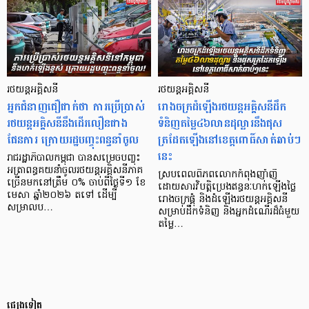
រថយន្តអគ្គិសនី
រថយន្តអគ្គិសនី
អ្នកជំនាញជឿជាក់ថា ការប្រើប្រាស់
រោងចក្រដំឡើងរថយន្តអគ្គិសនីដឹក
រថយន្តអគ្គិសនីនឹងដើរលឿនជាង
ទំនិញតម្លៃ៤៦លានដុល្លារនឹងផុស
ផែនការ ក្រោយរដ្ឋបញ្ចុះពន្ធនាំចូល
ត្រដែតឡើងនៅខេត្តពោធិ៍សាត់ឆាប់ៗ
នេះ​
​​រាជរដ្ឋាភិបាលកម្ពុជា បានសម្រេចបញ្ចុះ
អត្រាពន្ធគយនាំចូលរថយន្តអគ្គិសនីភាគ
​​ស្របពេលពិភពលោកកំពុងញាំញី
ច្រើនមកនៅត្រឹម ០% ចាប់ពីថ្ងៃទី១ ខែ
ដោយសារវិបត្តិប្រេងឥន្ធនៈហក់ឡើងថ្លៃ
មេសា ឆ្នាំ២០២៦ តទៅ ដើម្បី
រោងចក្រផ្គុំ និងដំឡើងរថយន្តអគ្គិសនី
សម្រាលប…
សម្រាប់ដឹកទំនិញ និងអ្នកដំណើរដ៏ធំមួយ
តម្លៃ…
ផ្សេងទៀត