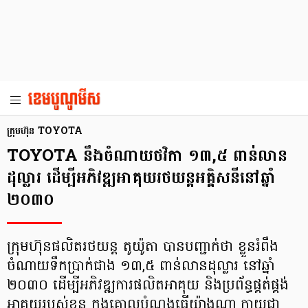
ក្រុមហ៊ុន TOYOTA
TOYOTA នឹងចំណាយថវិកា ១៣,៥ ពាន់លាន
ដុល្លារ ដើម្បីអភិវឌ្ឍអាគុយរថយន្តអគ្គិសនីនៅឆ្នាំ
២០៣០
ក្រុមហ៊ុនផលិតរថយន្ត តូយ៉ូតា បានបញ្ជាក់ថា ខ្លួនរំពឹង
ចំណាយទឹកប្រាក់ជាង ១៣,៥ ពាន់លានដុល្លារ នៅឆ្នាំ
២០៣០ ដើម្បីអភិវឌ្ឍការផលិតអាគុយ និងប្រព័ន្ធផ្គត់ផ្គង់
អាគុយរបស់ខ្លួន ក្នុងគោលបំណងធ្វើយ៉ាងណា ក្លាយជា