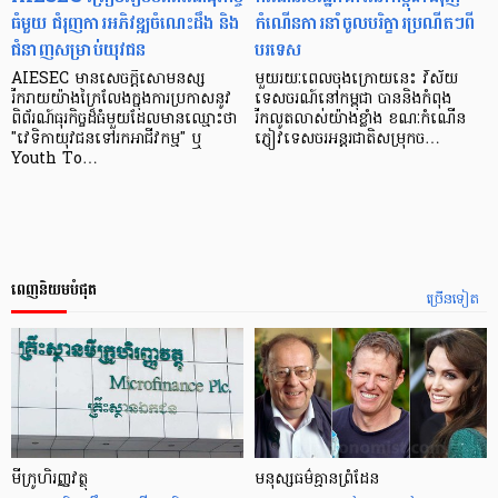
ធំមួយ ជំរុញការអភិវឌ្ឍចំណេះដឹង និង
កំណើន​ការ​នាំ​ចូល​បរិក្ខារ​ប្រណីតៗ​ពី​
ជំនាញសម្រាប់យុវជន
បរទេស
AIESEC មានសេចក្តីសោមនស្ស
មួយ​រយៈ​ពេល​ចុង​ក្រោយ​នេះ វិស័យ​
រីករាយយ៉ាងក្រៃលែងក្នុងការប្រកាសនូវ
ទេសចរណ៍​នៅ​កម្ពុជា បាន​និង​កំពុង​​
ពិព័រណ៍ធុរកិច្ចដ៏ធំមួយដែលមានឈ្មោះថា
រីកលូត​លាស់​យ៉ាង​ខ្លាំង ខណៈ​កំណើន​
"វេទិកាយុវជនទៅរកអាជីវកម្ម" ឬ
ភ្ញៀវ​ទេសចរ​អន្តរជាតិ​សម្រុក​ច…
Youth To…
ពេញនិយមបំផុត
ច្រើនទៀត
មីក្រូ​ហិរញ្ញវត្ថុ
មនុស្ស​ធម៌​គ្មាន​ព្រំដែន