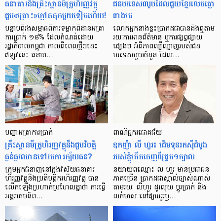
ធនាគារ​និង​គ្រឹះស្ថាន​មីក្រូ​ហិរញ្ញវត្ថុ​
ជន​បរទេស​៣​រូប​ដែល​ជួយ​ខ្មែរ​លេច​ធ្លោ​
ជួប«គ្រោះ»ក្តៅ​គគុក​មួយ​ទៀត​ហើយ!
ជាង​គេ
បន្ទាប់​ពី​រង​សម្ពាធ​​ពី​ការ​ទម្លាក់​ពិដាន​អត្រា​
លោកអ្នក​នាង​ខ្លះ​ប្រាកដ​ជា​បាន​​ដឹង​ឮ​តាម​
ការ​ប្រាក់ ១៨​% ដែល​កំណត់​ដោយ​
រយៈ​ការ​អាន​ព័ត៌មាន ឬ​ការ​ផ្សព្វផ្សាយ​
រដ្ឋាភិបាល​កម្ពុជា កាល​ពី​ពេល​ថ្មីៗ​នេះ
ផ្សេងៗ អំពី​ភាព​ល្បីល្បាញ​របស់​ជន​
ឥឡូវ​នេះ ធនាគ…
បរទេស​មួយ​ចំនួន ដែល…
បញ្ហា​អត្រា​ការប្រាក់
ពាណិជ្ជករជោគជ័យ
គ្រឹះស្ថាន​មីក្រូ​ហិរញ្ញវត្ថុ​នឹង​ជួប​វិបត្តិ​
ឧកញ៉ា លី ហួរ៖ ដើមទុនរកស៊ីដំបូង
ធ្ងន់ធ្ងរ​ឈាន​ទៅ​រក​ការ​ក្ស័យធន?
របស់ខ្ញុំកើតចេញពីជ្រូក១ក្បាល
ក្រុម​អ្នក​ជំនាញ​នៅ​ក្នុង​វិស័យ​ធនាគារ
និយាយ​ពី​ឈ្មោះ លី ហួរ មាន​ប្រជាជន​
ហិរញ្ញវត្ថុ​និង​ប្រតិបត្តិករ​ហិរញ្ញ​វត្ថុ បាន​​
ភាគ​ច្រើន ប្រាកដ​ជា​ស្គាល់​ច្បាស់​ណាស់
លើក​ឡើង​ប្រហាក់​ប្រហែល​គ្នា​ថា ការ​ធ្វើ​
តាមរយៈ លីហួរ ដូរ​លុយ ប្តូរ​បា្រក់ និង​
អន្តរាគមន៍​ព…
លក់​មាស នៅ​ផ្សារ​អូរ​ឫ…