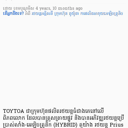
ដោយ
​ ខេមបូណូមីស
4 years, 10 months ago
តើ​អ្នក​ដឹងទេ?
អំពី
រថយន្តអគ្គិសនី
ក្រុមហ៊ុន តូយ៉ូតា
ការផលិតអាគុយអេឡិចត្រូនិច
TOYTOA ជាក្រុមហ៊ុនផលិតរថយន្តធំជាងគេនៅលើ
ពិភពលោក ដែលបានត្រួសត្រាយផ្លូវ និងបានអភិវឌ្ឍរថយន្តប្រើ
ប្រាស់សាំង-អេឡិចត្រូនិក (HYBRID) តួយ៉ាង រថយន្ត Prius