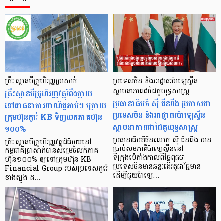
គ្រឹះស្ថានមីក្រូហិរញ្ញប្រាសាក់
ប្រទេសចិន និងអាជ្ញាធរប៉ាឡេស្ទីន
គ្រឹះស្ថានមីក្រូហិរញ្ញវត្ថុរំពឹងក្លាយ
ស្ថាបនាភាពជាដៃគូយុទ្ធសាស្ត្រ
ប្រធានាធិបតី ស៊ី ជីនពីង ប្រកាសថា
ទៅជាធនាគារពាណិជ្ជឆាប់ៗ ក្រោយ
ប្រទេសចិន និងអាជ្ញាធរប៉ាឡេស្ទីន
ក្រុមហ៊ុនកូរ៉េ KB ទិញយកភាគហ៊ុន
ស្ថាបនាភាពជាដៃគូយុទ្ធសាស្ត្រ
១០០%
ប្រធានាធិបតីចិនលោក ស៊ី ជីនពីង បាន
គ្រឹះស្ថានមីក្រូហិរញ្ញវត្ថុដ៏ធំមួយនៅ
ប្រាប់សមភាគីប៉ាឡេស្ទីននៅ
កម្ពុជាគឺប្រាសាក់បានសម្រេចលក់ភាគ
ទីក្រុងប៉េកាំងកាលពីថ្ងៃពុធថា
ហ៊ុន១០០% ឲ្យទៅក្រុមហ៊ុន KB
ប្រទេសចិនមានឆន្ទៈដើរតួជាវិជ្ជមាន
Financial Group របស់ប្រទេសកូរ៉េ
ដើម្បីជួយប៉ាឡេ…
ខាងត្បូង ដ…