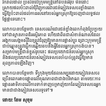
រីករាលដាល ប្រសិនបើក្រុមមន្ត្រីនៅតំបន់អឺរ៉ុប មិនដោះ
ស្រាយផលប៉ះពាល់ជុំវិញការជោរជន់ភ្ញៀវទេសចរខ្លាំងពេក
ធ្វើឱ្យប៉ះពាល់ដល់ការរស់នៅរបស់អ្នកស្រុកឱ្យចេញជាលទ្ធផល
ផ្លែផ្កាទេនោះ។
លោកបានបន្ថែមថា ទេសចរណ៍ជោរជន់ខ្លាំងពេកកំពុងប្រែក្លាយ
ទៅជាស្ថានភាពដ៏អស្ថិរភាព ហើយវាពិតជាសំខាន់ណាស់ដែល
អង្គការសង្គមស៊ីវិលត្រូវជំរុញឱ្យមានការផ្លាស់ប្ដូរ ព្រោះក្រុមមន្ត្រី
ជាប់ឆ្នោតត្រូវធ្វើការឆ្លើយតបនឹងអ្វីដែលអ្នកស្រុកចង់បាន។
សម្រាប់មន្ត្រីជាន់ខ្ពស់រូបនេះ ផលប្រយោជន៍របស់អ្នកស្រុក
និងផលប្រយោជន៍របស់ភ្ញៀវទេសចរចាំបាច់ត្រូវធ្វើឱ្យមាន
តុល្យភាពឡើងវិញ។
លោកបានបន្ថែមថា ទីក្រុងមួយដែលសម្បូរដោយភ្ញៀវទេសចរ
ច្រើនពេកអាចផ្តោតលើគុណភាពជាជាងបរិមាណ តាមរយៈការ
ផ្ដោតអាទិភាពលើការទាក់ទាញចម្រាញ់យកតែភ្ញៀវទេសចរអ្នក
មានជាជាងភ្ញៀវទេសចរទូទៅ៕
ដោយ: តែម សុខុម