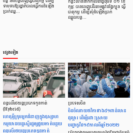
ចិត្ត និងបន្ដចេញធ្វើបាតុកម្ម ដើម្បី
កន្លះលាននាក់កាលពីថ្ងៃពុធទី ០១ ខែ
ទាមទារឱ្យរដ្ឋាភិបាលធ្វើការដំឡើង
កុម្ភៈ បានចេញដើរតាមផ្លូវដង្ហែក្បួន ធ្វើ
ប្រាក់ឈ្ន…
បាតុកម្ម ដើម្បីសុំដំឡើងប្រាក់
ឈ្នួលបន្ថ…
ផ្សេងទៀត
ពន្ធលើរថយន្ដប្រភេទកូនកាត់
ប្រទេសចិន
(Hybrid)
ចិនចំណាយថវិកាជាង៥១ពាន់លាន
ហេតុអ្វីក្រុមអ្នកជំនាញក្នុងឧស្សាហ
ដុល្លារ ដើម្បីដោះស្រាយ
កម្មយានយន្ដស្នើរដ្ឋឲ្យជួយកាត់បន្ថយ
បញ្ហាកូវីដ១៩កាលពីឆ្នាំ២០២២
ពន្ធលើរថយន្ដប្រភេទកូនកាត់
បើយោងតាមរបាយការណ៍ថវិកាជាតិប្រចាំ