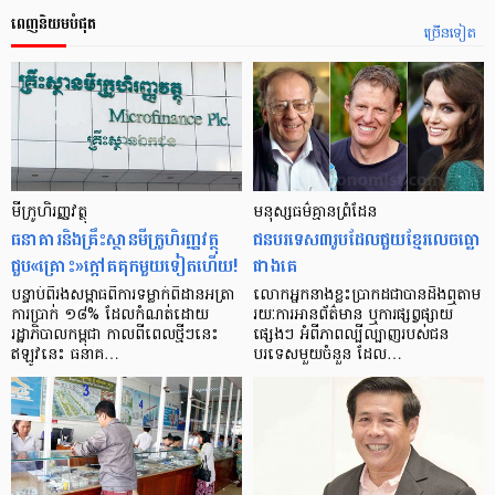
ពេញនិយមបំផុត
ច្រើនទៀត
មីក្រូ​ហិរញ្ញវត្ថុ
មនុស្ស​ធម៌​គ្មាន​ព្រំដែន
ធនាគារ​និង​គ្រឹះស្ថាន​មីក្រូ​ហិរញ្ញវត្ថុ​
ជន​បរទេស​៣​រូប​ដែល​ជួយ​ខ្មែរ​លេច​ធ្លោ​
ជួប«គ្រោះ»ក្តៅ​គគុក​មួយ​ទៀត​ហើយ!
ជាង​គេ
បន្ទាប់​ពី​រង​សម្ពាធ​​ពី​ការ​ទម្លាក់​ពិដាន​អត្រា​
លោកអ្នក​នាង​ខ្លះ​ប្រាកដ​ជា​បាន​​ដឹង​ឮ​តាម​
ការ​ប្រាក់ ១៨​% ដែល​កំណត់​ដោយ​
រយៈ​ការ​អាន​ព័ត៌មាន ឬ​ការ​ផ្សព្វផ្សាយ​
រដ្ឋាភិបាល​កម្ពុជា កាល​ពី​ពេល​ថ្មីៗ​នេះ
ផ្សេងៗ អំពី​ភាព​ល្បីល្បាញ​របស់​ជន​
ឥឡូវ​នេះ ធនាគ…
បរទេស​មួយ​ចំនួន ដែល…