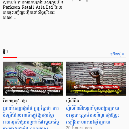
ស្ថិតនៅក្រោមការគ្រប់គ្រងរបស់ក្រុមហ៊ុន
Parkson Retail Asia Ltd ដែល
បានចុះបញ្ចីផ្សារហ៊ុននៅសិង្ហបុរីនោះ
បានចា…
ថ្មីៗ
ច្រើនទៀត
វិស័យស្រូវ អង្ករ
ហ្វីលីពីន
អ្នកនាំចេញអង្ករថៃ ត្អូញត្អែរថា ការ
ហ្វីលីពីននឹងបន្តនាំចូលអង្ករក្រោយ
បិទព្រំដែនបានបើកផ្លូវឱ្យអង្ករខ្មែរ
បារម្ភបាតុភូតអែលនីណូ បង្កឱ្យខ្វះ
វាយលុកទីផ្សារអន្តរជាតិជាមួយតម្លៃ
ស្បៀងអាហារនៅឆ្នាំក្រោយ
ទាបជាងអង្ករថៃ ៤០០ដុល្លារ
20 hours ago