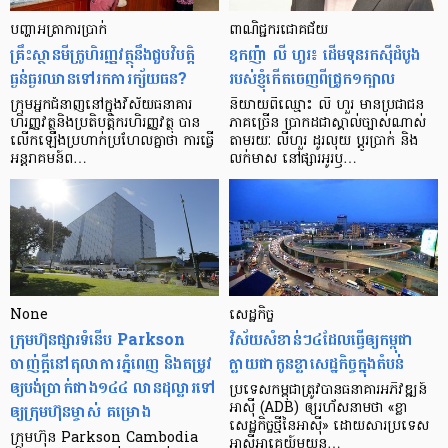
បញ្ហា​អត្រា​ការប្រាក់
ពាណិជ្ជករជោគជ័យ
គ្រឹះស្ថាន​មីក្រូ​ហិរញ្ញវត្ថុ​នឹង​ជួប​វិបត្តិ​
ឧកញ៉ា លី ហួរ៖ ដើមទុនរកស៊ីដំបូង
ធ្ងន់ធ្ងរ​ឈាន​ទៅ​រក​ការ​ក្ស័យធន?
របស់ខ្ញុំកើតចេញពីជ្រូក១ក្បាល
ក្រុម​អ្នក​ជំនាញ​នៅ​ក្នុង​វិស័យ​ធនាគារ
និយាយ​ពី​ឈ្មោះ លី ហួរ មាន​ប្រជាជន​
ហិរញ្ញវត្ថុ​និង​ប្រតិបត្តិករ​ហិរញ្ញ​វត្ថុ បាន​​
ភាគ​ច្រើន ប្រាកដ​ជា​ស្គាល់​ច្បាស់​ណាស់
លើក​ឡើង​ប្រហាក់​ប្រហែល​គ្នា​ថា ការ​ធ្វើ​
តាមរយៈ លីហួរ ដូរ​លុយ ប្តូរ​បា្រក់ និង​
អន្តរាគមន៍​ព…
លក់​មាស នៅ​ផ្សារ​អូរ​ឫ…
None
សេដ្ឋកិច្ច​
ក្រុមហ៊ុនផ្សារទំនើប Parkson
វិស័យ​សំខាន់ៗ​៤​ដែល​ធ្វើ​ឲ្យ​កម្ពុជា​
ចាញ់ក្ដីនៅតុលាការភ្នំពេញ និងតម្រូវ
ក្លាយ​ជា​កូន​ខ្លា​សេដ្ឋកិច្ច​ក្នុង​តំបន់
ឲ្យបង់ប្រាក់ជាង១៤៤ លានដុល្លារទៅ
ប្រទេស​កម្ពុជា​ត្រូវ​បាន​ធនាគារ​អភិវឌ្ឍន៍​
ឲ្យក្រុមហ៊ុនម្ចាស់ គម្រោង
អាស៊ី (ADB) ឲ្យ​រហ័ស​នាមថា «ខ្លា​
សេដ្ឋកិច្ច​ថ្មី​នៃ​អាស៊ី» ដោយសារ​ប្រទេស​
ក្រុមហ៊ុន Parkson Cambodia
អាស៊ី​អាគ្នេយ៍​មួយ​ន…