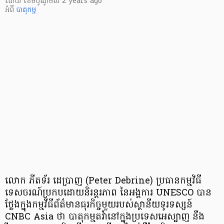
ដោយ
​ ខេមបូណូមីស
2 years ago
អំពី
បាតុកម្ម
លោក ភីតទ័រ ដេប្រាញ (Peter Debrine) ប្រធានកម្មវិធី
ទេសចរណ៍ប្រកបដោយនិរន្តរភាព នៃអង្គការ UNESCO បាន
ថ្លែងក្នុងកម្មវីធីព័ត៌មានធុរកិច្ចមួយរបស់ស្ថានីយទូរទស្សន៍
CNBC Asia ថា បាតុកម្មតវ៉ានៅក្នុងប្រទេសអេស្បាញ នឹង