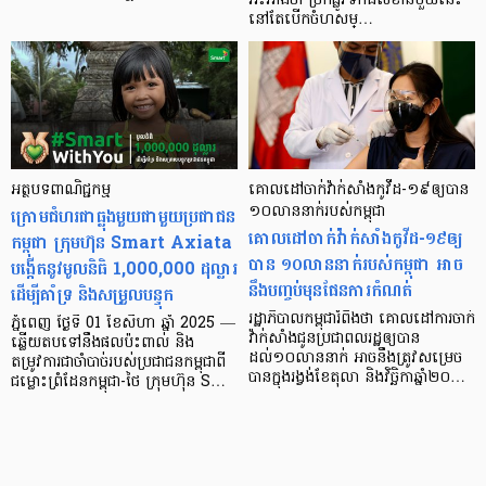
អះអាងថា ច្រកផ្លូវទឹកដ៏សំខាន់មួយនេះ
នៅតែបើកចំហសម្…
អត្ថបទពាណិជ្ជកម្ម
គោលដៅចាក់វ៉ាក់សាំងកូវីដ-១៩ឲ្យបាន
ក្រោមជំហរជាធ្លុងមួយជាមួយប្រជាជន
១០លាននាក់របស់កម្ពុជា
គោលដៅចាក់វ៉ាក់សាំងកូវីដ-១៩ឲ្យ
កម្ពុជា ក្រុមហ៊ុន Smart Axiata
បាន ១០លាននាក់របស់កម្ពុជា អាច
បង្កើតនូវមូលនិធិ 1,000,000 ដុល្លារ
នឹងបញ្ចប់មុនផែនការកំណត់
ដើម្បីគាំទ្រ និងសម្រួលបន្ទុក
រដ្ឋាភិបាលកម្ពុជារំពឹងថា គោលដៅការចាក់
ភ្នំពេញ ថ្ងៃទី 01 ខែសីហា ឆ្នាំ 2025 —
វ៉ាក់សាំងជូនប្រជាពលរដ្ឋឲ្យបាន
ឆ្លើយតបទៅនឹងផលប៉ះពាល់ និង
ដល់១០លាននាក់ អាចនឹងត្រូវសម្រេច
តម្រូវការជាចាំបាច់របស់ប្រជាជនកម្ពុជាពី
បានក្នុងរង្វង់ខែតុលា និងវិច្ឆិកាឆ្នាំ២០…
ជម្លោះព្រំដែនកម្ពុជា-ថៃ ក្រុមហ៊ុន S…