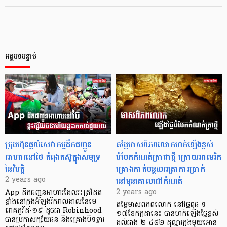
អត្ថបទបន្ទាប់
ក្រុមហ៊ុនផ្តល់សេវាកម្មដឹកជញ្ជូន
តម្លៃមាសពិភពលោកហក់ឡើងខ្ពស់
អាហារនៅថៃ កំពុងតស៊ូក្នុងសមុទ្រ
បំបែកកំណត់ត្រាជាថ្មី ក្រោយអាមេរិក
នៃវិបត្តិ
គ្រោងកាត់បន្ថយអត្រាការប្រាក់
នៅមុនគោលដៅកំណត់
2 years ago
2 years ago
App ដឹកជញ្ជូនអាហារដែលរះត្រដែត
ខ្លាំងនៅក្នុងអំឡុងរីករាលដាលនៃមេ
តម្លៃមាសពិភពលោក នៅថ្ងៃពុធ ទី
រោគកូវីដ-១៩ ដូចជា Robinhood
១៧ខែកក្កដានេះ បានហក់ឡើងថ្លៃខ្ពស់
បានប្រកាសក្ស័យធន និងគ្រោងបិទទ្វារ
ដល់ជាង ២ ៤៨២ ដុល្លារក្នុងមួយអោន