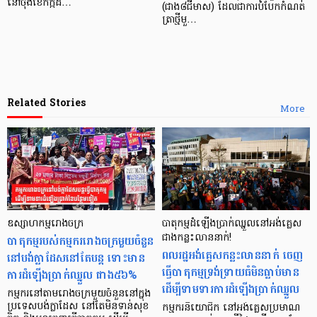
នៅចុងខែកក្កដ…
(ជាង៨ជីមាស) ដែលជាការបំបែកកំណត់
ត្រាថ្មីមួ…
Related Stories
More
ឧស្សាហកម្មរោងចក្រ
បាតុកម្មដំឡើងប្រាក់ឈ្នួលនៅអង់គ្លេស
បាតុកម្មរបស់កម្មកររោងចក្រមួយចំនួន
ជាងកន្លះលាននាក់!
ពលរដ្ឋអង់គ្លេសកន្លះលាននាក់ ចេញ
នៅបង់ក្លាដែសនៅតែបន្ដ ទោះមាន
ធ្វើបាតុកម្មទ្រង់ទ្រាយធំមិនធ្លាប់មាន
ការដំឡើងប្រាក់ឈ្នួល ជាង៥៦%
ដើម្បីទាមទារការដំឡើងប្រាក់ឈ្នួល
កម្មករនៅតាមរោងចក្រមួយចំនួននៅក្នុង
ប្រទេសបង់ក្លាដែស នៅតែមិនទាន់សុខ
កម្មករនិយោជិក នៅអង់គ្លេសប្រមាណ