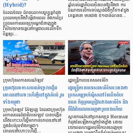
(Hybrid)?
ឆ្នាំរបស់រដ្ឋាភិបាលចិនបានឱ្យដឹងថា ការ
ចំណាយលើការទប់ស្កាត់ជំងឺកូវីដ១៩ក្នុង
ចំពេលដែល ពិភពលោកបច្ចុប្បន្នកំពុង
ខេត្តនានា មានជាង ៥១ពាន់លានដ…
ប្រឈមមុខនឹងវិបត្តិថាមពល និងការប្រែ
ប្រួលអាកាសធាតុក្រុមអ្នកជំនាញក្នុង
វិស័យយានយន្តនៅកម្ពុជាបានលើកទឹក
ចិត្តឲ្យរ…
ក្រុមហ៊ុនអាកាសចរណ៍ឡាវ
រដ្ឋមន្ត្រីការបរទេសអាម៉េរិក
ក្រុមហ៊ុនអាកាសចរណ៍ឡាវបង្កើន
រដ្ឋមន្ត្រីការបរទេសអាម៉េរិកអះអាងថា
គោលដៅហោះហើរថ្មីនៅក្នុងតំបន់ រួម
ច្រកសមុទ្រហ័រម៉ូសនៅតែបើកចំហ
ទាំងកម្ពុជា
ខណៈកិច្ចព្រមព្រៀងរវាងអាម៉េរិក និង
អ៊ីរ៉ង់ជិតលេចចេញជារូបរាងហើយ
ក្រុមហ៊ុនឡាវ អ៊ែឡាញ ដែលជាក្រុមហ៊ុន
អាកាសចរណ៍ជាតិរបស់ឡាវ បានបង្កើន
ស្ថានការណ៍នៅច្រកសមុទ្រ Hormuz
ជើងហោះហើរថ្មីមកកាន់គោលដៅនៅ
កំពុងតែឡើងកម្ដៅយ៉ាងខ្លាំង ដោយ
ក្នុងតំបន់រួមទាំងកម្ពុជា។
យោធាសហរដ្ឋអាម៉េរិកបានចេញមុខ
គោលដៅហោះហើរថ្មី…