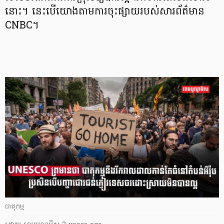
នោះ។ នេះបើយោងតាមការចុះផ្សាយរបស់សារព័ត៌មាន
CNBC។
បាតុកម្ម