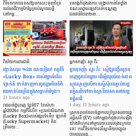
វិនិយោគបរទេសឱ្យមកបោះទុនគាំទ្រ
មេគង្គកំពុងរងការ បង្ក្រាប​កាន់តែខ្លាំង
ដល់អាជីវកម្មកែច្នៃគ្រាប់ស្វាយចន្ទី
ខណៈអាជ្ញាធរឡាវបានបណ្តេញ
នៅកម្ព…
ជនជាតិថៃ៣២នា…
វិស័យការពារជាតិ
អ្នកឧកញ៉ា សួរ វីរៈ
រង្វាន់សរុប ១៤៣ លានរៀល! កម្មវិធី
អ្នកឧកញ៉ា សួរ វីរៈ ស្នើឱ្យបង្កើតច្រក
«Lucky Box» របស់ផ្សារទំនើប
ចេញចូលតែមួយ ដើម្បីលុបបំបាត់ភាព
ឡាក់គី ទាក់ទាញការចូលរួមពីអតិថិ
ស្មុគស្មាញលើការស្នើសុំបតភ្ជាប់ចរន្ត
ជនកាន់តែច្រើនក្នុងសប្តាហ៍ដំបូង។
អគ្គិសនីទៅកាន់ស្ថានីយសាករថយន្ត
អគ្គិសនី
21 hours ago
1 day, 13 hours ago
រាជធានីភ្នំពេញ ថ្ងៃទី07 ខែសីហា
ឆ្នាំ2026៖ កម្មវិធីបើក «ប្រអប់សំណាង
ស្របពេលដែលនិន្នាការប្រើប្រាស់រថយន្ត
(Lucky Box)»របស់ផ្សារទំនើប ឡាក់គី
អគ្គិសនី (EV) នៅកម្ពុជាកំពុងហក់ឡើង
(Lucky Supermarket) គិត
យ៉ាងគំហុកនៅមួយរយៈពេលចុងក្រោយ
ត្រឹមរយ…
នេះ ការវិនិយោគលើស្ថានីយបញ្ចូល
ថាមពលអគ្គ…