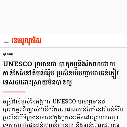
បាតុកម្ម
UNESCO ព្រមានថា បាតុកម្មនឹងរីករាលដាល
កាន់តែធំនៅតំបន់អឺរ៉ុប ប្រសិនបើបញ្ហាជោរជន់ភ្ញៀវ
ទេសចរដោះស្រាយមិនបានល្អ
មន្ត្រីជាន់ខ្ពស់នៃអង្គការ UNESCO បានព្រមានថា
បាតុកម្មតវ៉ាច្បាស់ជានឹងរីករាលដាលកាន់តែធំនៅតំបន់អឺរ៉ុប
ប្រសិនបើទីក្រុងនានានៅក្នុងប្លុកនេះមិនដោះស្រាយបញ្ហា
ទេសចរណ៍ជោរជន់ជ្រុលឱ្យបានល្អ និងទាន់ពេលវេលាទេ