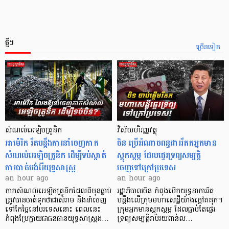
ថ្មីៗ
ច្រើនទៀត
សំណល់អេឡិចត្រូនិក
វិស័យហិរញ្ញវត្ថុ
អាម៉េរិក រឹតបន្តឹងការនាំចេញកាក
ចិន ប្រើ​អំណាចពន្ធដាររឹតកអ្នកមាន
សំណល់អេឡិចត្រូនិក ដើម្បីទប់ស្កាត់
ស្ដុកស្ដម្ភ ដែលផ្ទេរទ្រព្យសម្បត្តិ
ការបាត់បង់រ៉ែយុទ្ធសាស្ត្រ
ចេញទៅក្រៅប្រទេស
an hour ago
an hour ago
កាក​សំណល់​អេឡិច​ត្រូនិកដែល​ពីមុនធ្លាប់​
រដ្ឋាភិបាលចិន កំពុងបើកយុទ្ធនាការរឹត
ត្រូវបានចាត់ទុកថាជាសំរាម និងនាំចេញ
បន្តឹងលើក្រុមមហាសេដ្ឋី​យ៉ាង​ក្ដៅគគុក។
ទៅកែច្នៃនៅបរទេស​នោះ ពេលនេះ
​ក្រុមអ្នកមានស្ដុកស្ដម្ភ ដែល​ធ្លាប់​តែផ្ទេរ
កំពុងប្រែក្លាយជាធនធានយុទ្ធសាស្ត្រដ…
ទ្រព្យសម្បត្តិរាប់រយពាន់ល…