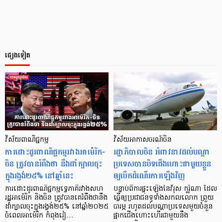
ផ្សេងទៀត
វិស័យពាណិជ្ជកម្ម
វិស័យអាកាសចរណ៍ចិន
ការដោះដូរពាណិជ្ជកម្មរវាងអាម៉េរិក-
រដ្ឋាភិបាលចិន អំពាវនាវដល់បណ្តា
ចិន ត្រូវបានរំពឹងថា នឹងដាំក្បាលចុះ
ប្រទេសបានបិទជើងហោះជាមួយខ្លួន
ក្នុងរង្វង់២៥% នៅឆ្នាំនេះ
ឲ្យបើកដំណើរការឡើងវិញ
ការដោះដូរពាណិជ្ជកម្មទ្វេភាគីរវាងសហ
បន្ទាប់ពីការផ្ទុះឡើងនៃវីរុស កូរ៉ូណា ដែល
រដ្ឋអាម៉េរិក និងចិន ត្រូវបានគេរំពឹងថានឹង
ធ្វើឲ្យប្រជាជនទូទាំងសកលលោក ព្រួយ
ដាំក្បាលចុះក្នុងរង្វង់២៥% នៅឆ្នាំ២០២៥
បារម្ភ រហូតដល់បណ្តាប្រទេសមួយចំនួន
ចំពេលអាម៉េរិក កំពុងរៀ…
ផ្អាកជើងហោះហើរជាមួយនឹង