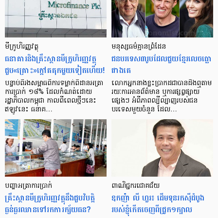
មីក្រូ​ហិរញ្ញវត្ថុ
មនុស្ស​ធម៌​គ្មាន​ព្រំដែន
ធនាគារ​និង​គ្រឹះស្ថាន​មីក្រូ​ហិរញ្ញវត្ថុ​
ជន​បរទេស​៣​រូប​ដែល​ជួយ​ខ្មែរ​លេច​ធ្លោ​
ជួប«គ្រោះ»ក្តៅ​គគុក​មួយ​ទៀត​ហើយ!
ជាង​គេ
បន្ទាប់​ពី​រង​សម្ពាធ​​ពី​ការ​ទម្លាក់​ពិដាន​អត្រា​
លោកអ្នក​នាង​ខ្លះ​ប្រាកដ​ជា​បាន​​ដឹង​ឮ​តាម​
ការ​ប្រាក់ ១៨​% ដែល​កំណត់​ដោយ​
រយៈ​ការ​អាន​ព័ត៌មាន ឬ​ការ​ផ្សព្វផ្សាយ​
រដ្ឋាភិបាល​កម្ពុជា កាល​ពី​ពេល​ថ្មីៗ​នេះ
ផ្សេងៗ អំពី​ភាព​ល្បីល្បាញ​របស់​ជន​
ឥឡូវ​នេះ ធនាគ…
បរទេស​មួយ​ចំនួន ដែល…
បញ្ហា​អត្រា​ការប្រាក់
ពាណិជ្ជករជោគជ័យ
គ្រឹះស្ថាន​មីក្រូ​ហិរញ្ញវត្ថុ​នឹង​ជួប​វិបត្តិ​
ឧកញ៉ា លី ហួរ៖ ដើមទុនរកស៊ីដំបូង
ធ្ងន់ធ្ងរ​ឈាន​ទៅ​រក​ការ​ក្ស័យធន?
របស់ខ្ញុំកើតចេញពីជ្រូក១ក្បាល