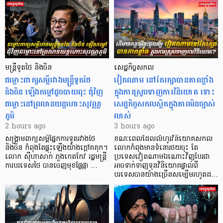
មន្ត្រីទូតថៃ និងចិន
សេដ្ឋកិច្ចសកល
ជម្លោះពាក្យសម្តីរវាងមន្ត្រីទូតថៃ
វៀតណាម នៅតែរក្សាបានភាពខ្លាំង
និងចិន ឡើងកម្ដៅដូចបាយពុះ ជុំវិញ
ក្នុងការស្រូបទាញការវិនិយោគ​ ទោះ
ជម្លោះនៅព្រលានយន្តហោះសុវណ្ណ
សេដ្ឋកិច្ចសកលស្ថិតក្នុងភាពមិនច្បាស់
ភូមិ
លាស់
2 hours ago
3 hours ago
សង្គ្រាមពាក្យសម្តីផ្នែកការទូតរវាងថៃ
ខណៈពេលដែលលំហូរវិនិយោគសកល
និងចិន កំពុងតែផ្ទុះឡើងយ៉ាងក្តៅគគុក។
លោកកំពុងមានទំនោរថយចុះ តែ
លោក ស៊ីហាសាក់ ភួងកេតកែវ រដ្ឋមន្ត្រី
ប្រទេសវៀតណាមឯណោះវិញបែរជា
ការបរទេសថៃ បានចេញមុខផ្លែផ្កា …
អាចទាក់ទាញទុនវិនិយោគផ្ទាល់ពី
បរទេសបានយ៉ាងច្រើនសម្បើមរហូតដ…