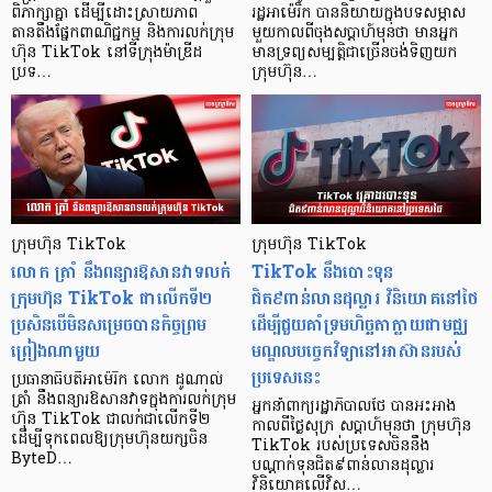
ពិភាក្សាគ្នា ដើម្បីដោះស្រាយភាព
រដ្ឋអាម៉េរិក បាននិយាយក្នុងបទសម្ភាស
តានតឹងផ្នែកពាណិជ្ជកម្ម និងការលក់ក្រុម
មួយកាលពីចុងសប្តាហ៍មុនថា មានអ្នក
ហ៊ុន TikTok នៅទីក្រុងម៉ាឌ្រីដ
មានទ្រព្យសម្បត្តិជាច្រើនចង់ទិញយក
ប្រទ…
ក្រុមហ៊ុន…
ក្រុមហ៊ុន TikTok
ក្រុមហ៊ុន TikTok
លោក ត្រាំ នឹងពន្យារឱសានវាទលក់
TikTok នឹងបោះទុន
ក្រុមហ៊ុន TikTok ជាលើកទី២
ជិត៩ពាន់លានដុល្លារ វិនិយោគនៅថៃ
ប្រសិនបើមិនសម្រេចបានកិច្ចព្រម
ដើម្បីជួយគាំទ្រមហិច្ឆតាក្លាយជាមជ្ឈ
ព្រៀងណាមួយ
មណ្ឌលបច្ចេកវិទ្យានៅអាស៊ានរបស់
ប្រទេសនេះ
ប្រធានាធិបតីអាម៉េរិក លោក ដូណាល់
ត្រាំ នឹងពន្យារឱសានវាទក្នុងការលក់ក្រុម
អ្នកនាំពាក្យរដ្ឋាភិបាលថៃ បានអះអាង
ហ៊ុន TikTok ជាលក់ជាលើកទី២
កាលពីថ្ងៃសុក្រ សប្តាហ៍មុនថា ក្រុមហ៊ុន
ដើម្បីទុកពេលឱ្យក្រុមហ៊ុនយក្សចិន
TikTok របស់ប្រទេសចិននឹង
ByteD…
បណ្ដាក់ទុនជិត៩ពាន់លានដុល្លារ
វិនិយោគលើវិស…