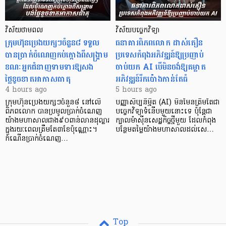
វិស័យថាមពល
វិស័យបច្ចេកវិទ្យា
ក្រុមហ៊ុនប្រេងយក្សៗចំនួន៨ ទទួល
ធនាគារពិភពលោក ដាស់តឿន
បានប្រាក់ចំណេញកប់ក្តោងពីសង្គ្រាម
ប្រទេសកំពុងអភិវឌ្ឍន៍ឱ្យប្រញាប់
ខណៈអ្នកជំនាញទាមទារឱ្យសង
ចាប់យក AI បើមិនចង់ឱ្យគម្លាត
ថ្លៃខូចខាតអាកាសធាតុ
អភិវឌ្ឍន៍រីកប៉ោងកាន់តែធំ
4 hours ago
5 hours ago
ក្រុមហ៊ុនប្រេងយក្សៗចំនួន៨ នៅលើ
បញ្ញាសិប្បនិម្មិត (AI) មិនមែនត្រឹមតែជា
ពិភពលោក បានប្រមូលប្រាក់ចំណេញ
បច្ចេកវិទ្យាទំនើបមួយនោះទេ ប៉ុន្តែជា
យ៉ាងមហាសាលជាង៩០ពាន់លានដុល្លារ
ក្បាលម៉ាស៊ីនសេដ្ឋកិច្ចថ្មីមួយ ដែលកំពុង
ក្នុងរយៈពេលត្រឹមតែ៣ខែប៉ុណ្ណោះ។
បន្ថែមតម្លៃយ៉ាងមហាសាលដល់សេ…
កំណើនប្រាក់ចំណេញ…
Top