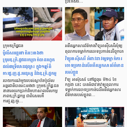
ប្រទេសចិ…
ក្រុមឧក្រិដ្ឋជន
អតីតអ្នកសារព័ត៌មាន​វិទ្យុ​អាស៊ីសេរី​សុំ​ឲ្យ​
ប៉ូលីសអន្តរជាតិអះអាងថា
តុលាការ​ទម្លាក់​ការចោទ​ប្រកាន់លើ​ពួកគេ
វិទ្យុ​អាស៊ីសេរី អំពាវនាវ​ឲ្យ​ទម្លាក់​ការ​
ក្រុមឧ.ក្រិ.ដ្ឋជនរកប្រាក់បានរហូត
ចោទ​ប្រកាន់​លើ​អតីត​អ្នក​សារព័ត៌មាន​
ដល់៣ទ្រីលានដុល្លារ ក្នុង១ឆ្នាំពី
របស់​ខ្លួន
ការជួ.ញ.ដូ.រមនុស្ស និងឧ.ក្រិ.ដ្ឋកម្ម
វិទ្យុ អាស៊ីសេរី នៅ​ថ្ងៃ​ពុធ​ ទី២៤ ខែ
របាយការណ៍មួយរបស់ស្ថាប័នប៉ូលីស
កក្កដា នេះ បាន​អំពាវនាវ​ឲ្យ​តុលាការ
អន្តរជាតិបានអះអាងថា ក្រុមឧ.ក្រិដ្ឋ.ជន
ទម្លាក់​ការ​ចោទ​ប្រកាន់​លើ​អតីត​អ្នកសារ
នានាអាចរកប្រាក់ដ៏មហាសាលពីសកម្ម
ព័ត៌មាន​របស់​ខ្លួន​ព…
ភាពឧ,ក្រិ.ដ្ឋកម្ម ជាពិសេសគឺ
ការជួ.ញ.ដួរ…