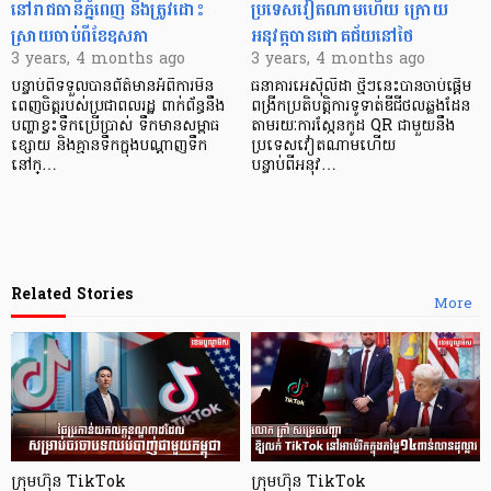
នៅរាជធានីភ្នំពេញ នឹងត្រូវដោះ
ប្រទេសវៀតណាមហើយ ក្រោយ
ស្រាយចាប់ពីខែឧសភា
អនុវត្តបានជោគជ័យនៅថៃ
3 years, 4 months ago
3 years, 4 months ago
បន្ទាប់ពីទទួលបានព័ត៌មានអំពីការមិន
ធនាគារអេស៊ីលីដា ថ្មីៗនេះបានចាប់ផ្ដើម
ពេញចិត្តរបស់ប្រជាពលរដ្ឋ ពាក់ព័ន្ធនឹង
ពង្រីកប្រតិបត្តិការទូទាត់ឌីជីថលឆ្លងដែន
បញ្ហាខ្វះទឹកប្រើប្រាស់ ទឹកមានសម្ពាធ
តាមរយៈការស្កែនកូដ QR ជាមួយនឹង
ខ្សោយ និងគ្មានទឹកក្នុងបណ្តាញទឹក
ប្រទេសវៀតណាមហើយ
នៅក្…
បន្ទាប់ពីអនុវ…
Related Stories
More
ក្រុមហ៊ុន TikTok
ក្រុមហ៊ុន TikTok