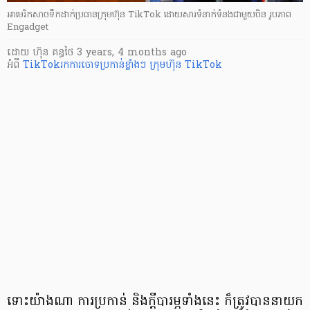
អាមេរិកសាចទឹកដាក់ប្រធានក្រុមហ៊ុន TikTok ដោយសារទំនាក់ទំនងជាមួយចិន រូបភាព
Engadget
ដោយ
ហ៊ុន គន្ធថៃ
3 years, 4 months ago
អំពី
TikTokរកការចោទប្រកាន់ខ្លាំងៗ
ក្រុមហ៊ុន TikTok
ទោះយ៉ាងណា ការប្រកាន់ និងក្ដីបារម្ភទាំងនេះ ក៏ត្រូវបាននាយក