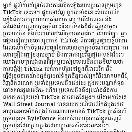
ម្នាក់ ផ្តល់ការគាំទ្រចំពោះការលើកឡើងរបស់ប្រធានក្រុមហ៊ុន
TikTok នេះទេ។ ផ្ទុយទៅវិញ ពួកគេទាំងនោះបែរជាលើក
ឡើងពីការបកស្រាយរបស់លោក ឈូ ថាគឺជាលេស និង
សំដែងពីការព្រួយបារម្ភចំពោះទំនាក់ទំនងដ៏ជិតស្និទ្ធជាមួយ
ប្រទេសចិន និងប៉ះពាល់ទៅលើកុមារអាមេរិក។ ដោយឡែក អ្នក
ផ្សេងទៀតបានចោទប្រកាន់ TikTok ពីការផ្សព្វផ្សាយខ្លឹមសារ
ដែលលើកទឹកចិត្តដល់បញ្ហានៃការហូបចុកក្នុងចំណោមកុមារ ការ
លក់គ្រឿងញៀនខុសច្បាប់ និងការកេងប្រវ័ញ្ចផ្លូវភេទផងដែរ។
យោងតាមក្រសួងពាណិជ្ជកម្មរបស់ប្រទេសចិនបាននិយាយថា
ការបង្ខំឱ្យ TikTok លក់ភាគហ៊ុននៅខ្លួនពីអាមេរិក នឹង
ធ្វើឱ្យខូចខាតយ៉ាងធ្ងន់ធ្ងរដល់ទំនុកចិត្តរបស់អ្នកវិនិយោគមកពីជុំ
វិញពិភពលោក រួមទាំងប្រទេសចិនផងដែរ ក្នុងការបណ្តាក់ទុន
នៅសហរដ្ឋអាមេរិក» ហើយ ប្រទេសចិននឹងប្រឆាំងនឹងការ
លក់ភាគហ៊ុនរបស់ TikTok ដាច់ខាតតែម្ដង។ បើតាមកាសែត
Wall Street Journal បានរាយការណ៍ជាលើកដំបូងគេថា
អាជ្ញាធរអាមេរិកកំពុងពិចារណាហាមឃាត់ TikTok ប្រសិនបើ
ក្រុមហ៊ុនមេ ByteDance មិនលក់ភាគហ៊ុនរបស់ខ្លួនចេញពី
ក្រុមហ៊ុនដែលគ្រប់គ្រងដោយប្រទេសចិននេះទេនោះ។