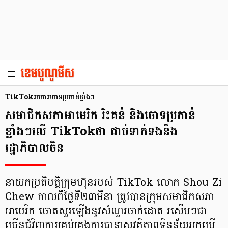
TikTokរកការចោទប្រកាន់ខ្លាំងៗ
សមាជិកសភាអាមេរិក រិះគន់ និងចោទប្រកាន់
ខ្លាំងៗលើ TikTokថា ជាប់ទាក់ទងនឹង
រដ្ឋាភិបាលចិន
នាយកប្រតិបត្តិក្រុមហ៊ុនរបស់ TikTok លោក Shou Zi
Chew កាលពីថ្ងៃទី២៣មីនា ត្រូវបានក្រុមសមាជិកសភា
អាមេរិក ចោតសួរឡើងនូវសំណួរចាក់ដោត រសើបៗជា
ច្រើនជុំវិញការគ្រប់គ្រងការធានាសុវត្ថិភាពទិន្នន័យអ្នកប្រើ