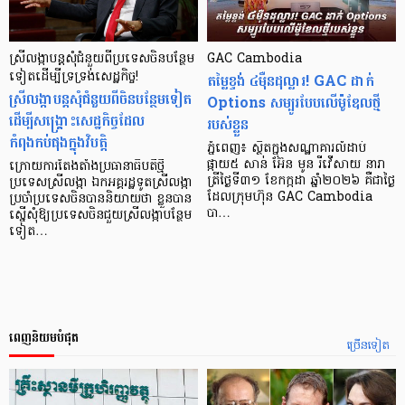
ស្រីលង្កាបន្តសុំជំនួយពីប្រទេសចិនបន្ថែម
GAC Cambodia
ទៀតដើម្បីទ្រទ្រង់សេដ្ឋកិច្ច!
តម្លៃខ្ទង់ ៤ម៉ឺនដុល្លារ! GAC ដាក់
ស្រីលង្កាបន្តសុំជំនួយពីចិនបន្ថែមទៀត
Options សម្បូរបែបលើម៉ូឌែលថ្មី
ដើម្បីសង្គ្រោះសេដ្ឋកិច្ចដែល
របស់ខ្លួន
កំពុងកប់ផុងក្នុងវិបត្តិ
ភ្នំពេញ៖ ស្ថិតក្នុងសណ្ឋាគារលំដាប់
ផ្កាយ៥ សាន់ អ៊ែន​ មូន រីវើសាយ នារា
ក្រោយការតែងតាំងប្រធានាធិបតីថ្មី
ត្រីថ្ងៃទី៣១ ខែកក្កដា ឆ្នាំ២០២៦ គឺជាថ្ងៃ
ប្រទេសស្រីលង្កា ឯកអគ្គរដ្ឋទូតស្រីលង្កា
ដែលក្រុមហ៊ុន GAC Cambodia
ប្រចាំប្រទេសចិនបាននិយាយថា ខ្លួនបាន
បា…
ស្នើសុំឱ្យប្រទេសចិនជួយស្រីលង្កាបន្ថែម
ទៀត…
ពេញនិយមបំផុត
ច្រើនទៀត