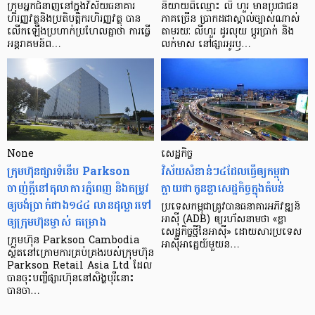
ក្រុម​អ្នក​ជំនាញ​នៅ​ក្នុង​វិស័យ​ធនាគារ
និយាយ​ពី​ឈ្មោះ លី ហួរ មាន​ប្រជាជន​
ហិរញ្ញវត្ថុ​និង​ប្រតិបត្តិករ​ហិរញ្ញ​វត្ថុ បាន​​
ភាគ​ច្រើន ប្រាកដ​ជា​ស្គាល់​ច្បាស់​ណាស់
លើក​ឡើង​ប្រហាក់​ប្រហែល​គ្នា​ថា ការ​ធ្វើ​
តាមរយៈ លីហួរ ដូរ​លុយ ប្តូរ​បា្រក់ និង​
អន្តរាគមន៍​ព…
លក់​មាស នៅ​ផ្សារ​អូរ​ឫ…
None
សេដ្ឋកិច្ច​
ក្រុមហ៊ុនផ្សារទំនើប Parkson
វិស័យ​សំខាន់ៗ​៤​ដែល​ធ្វើ​ឲ្យ​កម្ពុជា​
ចាញ់ក្ដីនៅតុលាការភ្នំពេញ និងតម្រូវ
ក្លាយ​ជា​កូន​ខ្លា​សេដ្ឋកិច្ច​ក្នុង​តំបន់
ឲ្យបង់ប្រាក់ជាង១៤៤ លានដុល្លារទៅ
ប្រទេស​កម្ពុជា​ត្រូវ​បាន​ធនាគារ​អភិវឌ្ឍន៍​
ឲ្យក្រុមហ៊ុនម្ចាស់ គម្រោង
អាស៊ី (ADB) ឲ្យ​រហ័ស​នាមថា «ខ្លា​
សេដ្ឋកិច្ច​ថ្មី​នៃ​អាស៊ី» ដោយសារ​ប្រទេស​
ក្រុមហ៊ុន Parkson Cambodia
អាស៊ី​អាគ្នេយ៍​មួយ​ន…
ស្ថិតនៅក្រោមការគ្រប់គ្រងរបស់ក្រុមហ៊ុន
Parkson Retail Asia Ltd ដែល
បានចុះបញ្ចីផ្សារហ៊ុននៅសិង្ហបុរីនោះ
បានចា…