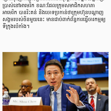
ប្រាស់នៅអាមេរិក ខណៈដែលក្រុមសមាជិកសហភា
អាមេរិក បានរិះគន់ និងចោទប្រកាន់ថាក្រុមហ៊ុនបណ្ដាញ
សង្គមរបស់ចិនមួយនេះ មានជាប់ពាក់ព័ន្ធការធ្វើចារកម្មឲ្យ
ទីក្រុងប៉េកាំង។