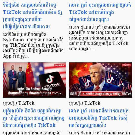
ទីបំផុតចិន សម្រេចលក់អាជីវកម្ម
លោក ត្រាំ ចុះហត្ថលេខាបញ្ជាឱ្យលក់
TikTok នៅលើទឹកដីអាម៉េរិក ឱ្យ
TikTok នៅអាម៉េរិកក្នុង
ក្រុមហ៊ុនក្នុងស្រុកហើយ
តម្លៃ១៤ពាន់លានដុល្លារ
ដើម្បីចៀសវាងការបិទចោល
លោក ដូណាល់ ត្រាំ ប្រធានាធិបតីសហ
រដ្ឋអាម៉េរិក បានចុះហត្ថលេខាលើបញ្ជា
នៅទីបំផុតក្រុមហ៊ុនយក្សចិន
ប្រតិបត្តិមួយ ដោយសម្រេចប្រកាស
ByteDance បានយល់ព្រមលក់អាជីវ
លក់ភាគហ៊ុនរបស់ក្រុមហ៊ុន TikTok
កម្ម TikTok ដ៏ល្បីទៅឱ្យក្រុមហ៊ុន
នៅសហរដ្ឋអា…
អាម៉េរិកហើយ ដើម្បីចៀសផុតពីការបិទ
App វីដេអូខ្លី…
ក្រុមហ៊ុន TikTok
ក្រុមហ៊ុន TikTok
មន្ត្រីអាម៉េរិក និងចិន បន្តជួបពិភាក្សា
លោក ត្រាំ អះអាងពីការរកបានអ្នក
គ្នា ដើម្បីដោះស្រាយបញ្ហាពាណិជ្ជកម្ម
មានលុយចង់ទិញ TikTok តែសុំ
និងការលក់ក្រុមហ៊ុន TikTok
លាក់អត្តសញ្ញាណសិន
មន្ត្រីរបស់អាម៉េរិក និងចិន បានបន្តជួប
លោក ដូណាល់ ត្រាំ ប្រធានាធិបតីសហ