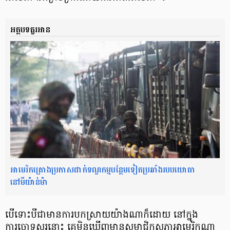
អត្ថបទគួរអាន
អាមេរិកគ្រោងប្រកាសដាក់ទណ្ឌកម្មបន្ថែមទៀតប្រឆាំងរបបយោធា
នៅមីយ៉ាន់ម៉ា
បើទោះបីជាមានការបកស្រាយយ៉ាងណាក៏ដោយ នៅក្នុង
ការចោទសួរនោះ គេមិនឃើញមានសមាជិកសភាអាមេរិកណា