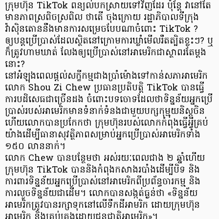
ក្រុមហ៊ុន TikTok ពន្យល់បកស្រាយទៅវិញដែរ ប៉ុន្ដែ វានៅតែ
មានភាពស្រពិចស្រពិល ថាតើ ចុងក្រោយ រដ្ឋាភិបាលទីក្រុង
វ៉ាស៊ិនតោននឹងមានការសម្រេចបែបណាចំពោះ TikTok ?
ឲ្យបន្ដប្រើប្រាស់ដែលស្ថិតនៅក្រោមការឃ្លាំមើលរឹតត្បិតខ្លះៗ? ឬ
ក៏ត្រូវហាមឃាត់ លែងឲ្យប្រើប្រាស់នៅអាមេរិកជាស្ថាពរតែម្ដង
នោះ?
នៅអំឡុងពេលផ្ដល់សក្ខីកម្មជាងប្រាំម៉ោងទៅកាន់សភាអាមេរិក
លោក Shou Zi Chew ប្រធានប្រតិបត្តិ TikTok បានធ្វើ
ការបដិសេធជាច្រើនដង ចំពោះបទចោទដែលថាទិន្នន័យអ្នកប្រើ
ប្រាស់របស់អាមេរិកមានទំនាក់ទំនងជាមួយបក្សកុម្មុយនិស្តចិន
ហើយលោកបានប្រកែកថា ក្រុមហ៊ុនរបស់លោកកំពុងធ្វើអ្វីគ្រប់
យ៉ាងដើម្បីធានាសុវត្ថិភាពសម្រាប់អ្នកប្រើប្រាស់អាមេរិកទាំង
១៥០ លាននាក់។
លោក Chew បានបន្ថែមថា អស់រយៈពេលជាង ២ ឆ្នាំហើយ
ក្រុមហ៊ុន TikTok បាននិងកំពុងកសាងរបាំងដើម្បីបិទ និង
ការពារទិន្នន័យអ្នកប្រើប្រាស់នៅអាមេរិកពីប្រព័ន្ធចារកម្ម និង
ការលួចទិន្នន័យជាដើម។ លោកបានសង្កត់ធ្ងន់ថា «ទិន្នន័យ
អាមេរិកត្រូវបានរក្សាទុកនៅលើទឹកដីអាមរិក ដោយក្រុមហ៊ុន
អាមេរិក និងគ្រប់គ្រងដោយជនជាតិអាមេរិក»។