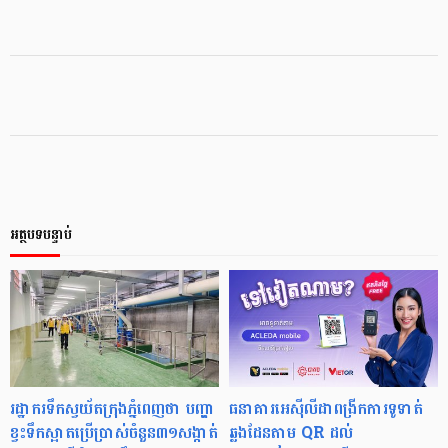
អត្ថបទបន្ទាប់
រដ្ឋាករទឹកស្វយ័តក្រុងភ្នំពេញថា បញ្ហា
ធនាគារអេស៊ីលីដាពង្រីកការទូទាត់
ខ្វះទឹកស្អាតប្រើប្រាស់ចំនួន៣១សង្កាត់
ឆ្លងដែនតាម QR ដល់