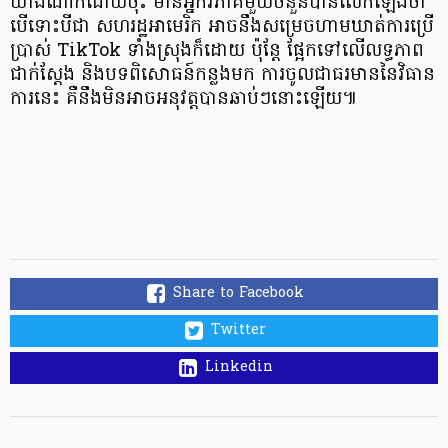
យ៉ាងណាក៏ដោយចុះ មានអ្នកវិភាគមួយចំនួនបានលើកឡើងថា
បើទោះបីជា សហរដ្ឋអាមេរិក អាចនឹងសម្រេចហាមឃាត់ការប្រើ
ប្រាស់ TikTok ទាំងស្រុងក៏ដោយ ប៉ុន្ដែ ផ្អែកទៅលើលទ្ធភាព
ជាក់ស្ដែង និងបទពិសោធន៍កន្លងមក ការចូលជាធរមាននៃវិធាន
ការនេះ គឺនឹងមិនអាចអនុវត្តបានឆាប់ៗនោះឡើយ៕
Share to Facebook
Twitter
Linkedin