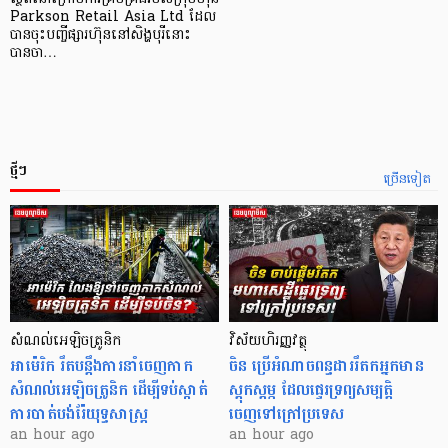
Parkson Retail Asia Ltd ដែល
បានចុះបញ្ចីផ្សារហ៊ុននៅសិង្ហបុរីនោះ
បានចា…
ថ្មីៗ
ច្រើនទៀត
សំណល់អេឡិចត្រូនិក
វិស័យហិរញ្ញវត្ថុ
អាម៉េរិក រឹតបន្តឹងការនាំចេញកាក
ចិន ប្រើ​អំណាចពន្ធដាររឹតកអ្នកមាន
សំណល់អេឡិចត្រូនិក ដើម្បីទប់ស្កាត់
ស្ដុកស្ដម្ភ ដែលផ្ទេរទ្រព្យសម្បត្តិ
ការបាត់បង់រ៉ែយុទ្ធសាស្ត្រ
ចេញទៅក្រៅប្រទេស
an hour ago
an hour ago