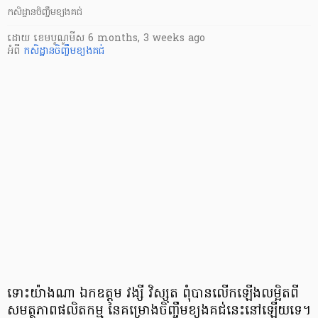
កសិដ្ឋានចិញ្ចឹមខ្យងគជ់
ដោយ
​ ខេមបូណូមីស
6 months, 3 weeks ago
អំពី
កសិដ្ឋានចិញ្ចឹមខ្យងគជ់
ទោះយ៉ាងណា ឯកឧត្តម វង្សី វិស្សុត ពុំបានលើកឡើងលម្អិតពី
សមត្ថភាពផលិតកម្ម នៃគម្រោងចិញ្ចឹមខ្យងគជ់នេះនៅឡើយទេ។