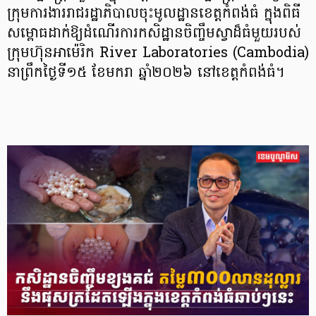
ក្រុមការងាររាជរដ្ឋាភិបាលចុះមូលដ្ឋានខេត្តកំពង់ធំ ក្នុងពិធី
សម្ពោធដាក់ឱ្យដំណើរការកសិដ្ឋានចិញ្ចឹមស្វាដ៏ធំមួយរបស់
ក្រុមហ៊ុនអាម៉េរិក River Laboratories (Cambodia)
នាព្រឹកថ្ងៃទី១៥ ខែមករា ឆ្នាំ២០២៦ នៅខេត្តកំពង់ធំ។