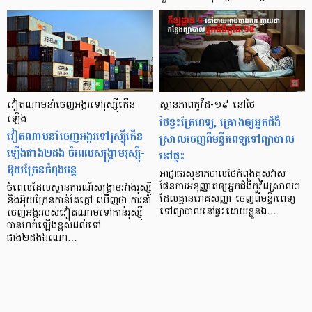
វៀតណាមនាំចេញអង្ករទៅរុស្ស៊ីកើន
ស្ថានភាព​កូវីដ-១៩ នៅថៃ
ឡើង
ថៃ​ខ្វះគ្រែពេទ្យ, គ្រោង​ឲ្យ​អ្នកជំងឺ
វៀតណាមនាំចេញអង្ករទៅរុស្ស៊ីកើន
ស្រាល​ចេញ​ពី​មន្ទីរពេទ្យ​ទៅព្យាបាល​
ឡើងជាង២ដង ចំពេលសង្គ្រាមរុស្ស៊ី-
នៅផ្ទះ
អ៊ុយក្រែនកំពុងបន្ដ
អាជ្ញាធរ​សុខាភិបាលថៃកំពុង​គូសវាស​
ផែនការ​អនុញ្ញាត​ឲ្យ​អ្នកជំងឺ​កូវីដស្រាលៗ
ចំពេលដែលស្ថានការណ៍សង្គ្រាមរវាងរុស្ស៊ី
ដែលគ្មានរោគសញ្ញា​ ចេញ​ពីមន្ទីរពេទ្យ​
និងអ៊ុយក្រែនកាន់តែក្ដៅ ឃើញថា ការនាំ
ទៅព្យាបាល​នៅផ្ទះដោយខ្លួន​ឯ…
ចេញអង្កររបស់វៀតណាមទៅកាន់រុស្ស៊ី
បានហក់ឡើងខ្ពស់ដល់ទៅ
ជាង២ដងឯណោ…