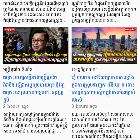
កាក​សំណល់​អេឡិច​ត្រូនិកដែល​ពីមុនធ្លាប់​
រដ្ឋាភិបាលចិន កំពុងបើកយុទ្ធនាការរឹត
ត្រូវបានចាត់ទុកថាជាសំរាម និងនាំចេញ
បន្តឹងលើក្រុមមហាសេដ្ឋី​យ៉ាង​ក្ដៅគគុក។
ទៅកែច្នៃនៅបរទេស​នោះ ពេលនេះ
​ក្រុមអ្នកមានស្ដុកស្ដម្ភ ដែល​ធ្លាប់​តែផ្ទេរ
កំពុងប្រែក្លាយជាធនធានយុទ្ធសាស្ត្រដ…
ទ្រព្យសម្បត្តិរាប់រយពាន់ល…
មន្ត្រីទូតថៃ និងចិន
សេដ្ឋកិច្ចសកល
ជម្លោះពាក្យសម្តីរវាងមន្ត្រីទូតថៃ
វៀតណាម នៅតែរក្សាបានភាពខ្លាំង
និងចិន ឡើងកម្ដៅដូចបាយពុះ ជុំវិញ
ក្នុងការស្រូបទាញការវិនិយោគ​ ទោះ
ជម្លោះនៅព្រលានយន្តហោះសុវណ្ណ
សេដ្ឋកិច្ចសកលស្ថិតក្នុងភាពមិនច្បាស់
ភូមិ
លាស់
2 hours ago
3 hours ago
សង្គ្រាមពាក្យសម្តីផ្នែកការទូតរវាងថៃ
ខណៈពេលដែលលំហូរវិនិយោគសកល
និងចិន កំពុងតែផ្ទុះឡើងយ៉ាងក្តៅគគុក។
លោកកំពុងមានទំនោរថយចុះ តែ
លោក ស៊ីហាសាក់ ភួងកេតកែវ រដ្ឋមន្ត្រី
ប្រទេសវៀតណាមឯណោះវិញបែរជា
ការបរទេសថៃ បានចេញមុខផ្លែផ្កា …
អាចទាក់ទាញទុនវិនិយោគផ្ទាល់ពី
បរទេសបានយ៉ាងច្រើនសម្បើមរហូតដ…