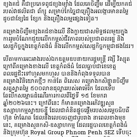
ខ្យងគជ់ គឺជាប្រភេទពូជខ្យងម្យ៉ាង ដែលគេចិញ្ចឹម ដើម្បីយកគជ់
របស់វាផលិតជា ព័ក្ស សម្រាប់កែច្នៃជាគ្រឿងអលង្ការមានតម្លៃ
ដូចជាខ្សែដៃ ខ្សែក និងគ្រឿងលម្អផ្សេងទៀត។
គម្រោងចិញ្ចឹមខ្យងគជ់ខាងលើ នឹងក្លាយជាសមិទ្ធផលមួយក្នុង
ការរួមចំណែកជួយលើកកម្ពស់ជីវភាពរបស់ប្រជាពលរដ្ឋ និង
សេដ្ឋកិច្ចក្នុងខេត្តកំពង់ធំ និងលើកកម្ពស់សេដ្ឋកិច្ចកម្ពុជាផងដែរ​។
បើតាមការអះអាងរបស់ឯកឧត្តមឧបនាយករដ្ឋមន្ត្រី វង្សី វិស្សុត
ក្រៅពីគម្រោងខាងលើ ខេត្តកំពង់ធំ ដែលធ្លាប់ជាខេខេត្ត
ពលរដ្ឋជិះទៅហួសមកហួស បាននិងកំពុងទទួលបាន
គម្រោងវិនិយោគថ្មីៗ កាន់តែ ពិសេស គម្រោងកសិដ្ឋានចិញ្ចឹម
សត្វស្វាតម្លៃ ៥០០លានដុល្លាររបស់អាម៉េរិក ដែលទើប
តែបើកសម្ពោធដំណើរការកាលពីថ្ងៃទី ១៥ ខែមករា
ឆ្នាំ២០២៦នេះ។ ក្រៅពីនេះ ក៏មានគម្រោងអភិវឌ្ឍសួន
ឧស្សាហកម្មស្វាយចន្ទី ដែលជាគំនិតផ្ដួចផ្ដើមរបស់សម្ដេចធិបតី
ហ៊ុន ម៉ាណែត ដែលនឹងលេចចេញជារូបរាង នាពេលខាងមុខ
នេះ, គម្រោងសួនកសិ-ឧស្សាហកម្ម ដែលរដ្ឋបាលខេត្តកំពង់ធំ
និងក្រុមហ៊ុន Royal Group Phnom Penh SEZ ទើបចុះ