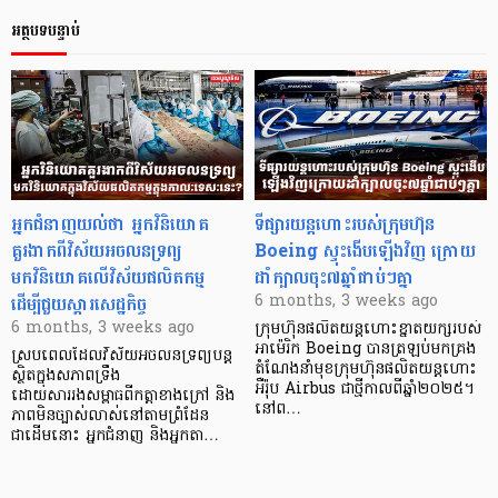
អត្ថបទបន្ទាប់
អ្នកជំនាញយល់ថា អ្នកវិនិយោគ
ទីផ្សារយន្តហោះរបស់ក្រុមហ៊ុន
គួរងាកពីវិស័យអចលនទ្រព្យ
Boeing ស្ទុះងើបឡើងវិញ ក្រោយ
មកវិនិយោគលើវិស័យផលិតកម្ម
ដាំក្បាលចុះ៧ឆ្នាំជាប់ៗគ្នា
ដើម្បីជួយស្តារសេដ្ឋកិច្ច
6 months, 3 weeks ago
6 months, 3 weeks ago
ក្រុមហ៊ុនផលិតយន្តហោះខ្នាតយក្សរបស់
អាម៉េរិក Boeing បានត្រឡប់មកគ្រង
ស្របពេលដែលវិស័យអចលនទ្រព្យបន្ត
តំណែងនាំមុខក្រុមហ៊ុនផលិតយន្តហោះ
ស្ថិតក្នុងសភាពទ្រឹង
អឺរ៉ុប Airbus ជាថ្មីកាលពីឆ្នាំ២០២៥។
ដោយសាររងសម្ពាធពីកត្តាខាងក្រៅ និង
នៅព…
ភាពមិនច្បាស់លាស់នៅតាមព្រំដែន
ជាដើមនោះ អ្នកជំនាញ និងអ្នកតា…