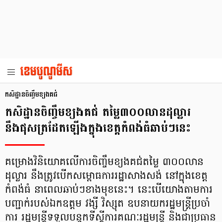
កសិដ្ឋានចិញ្ចឹមខ្យងគជ់
កសិដ្ឋានចិញ្ចឹមខ្យងគជ់ តម្លៃ៣០០លានដុល្លារ
នឹងផុសត្រដែតឡើងក្នុងខេត្តកំពង់ធំឆាប់ៗនេះ
គម្រោងវិនិយោគលើការចិញ្ចឹមខ្យងគជ់តម្លៃ ៣០០លាន
ដុល្លារ នឹងត្រូវបើកសម្ពោធការរដ្ឋាសាងសង់ នៅក្នុងខេត្ត
កំពង់ធំ នាពេលឆាប់ៗខាងមុខនេះ។ នេះបើយោងតាមការ
បញ្ជាក់របស់ឯកឧត្តម វង្សី វិស្សុត ឧបនាយករដ្ឋមន្ត្រីប្រចាំ
ការ រដ្ឋមន្ត្រីទទួលបន្ទុកទីស្តីការគណៈរដ្ឋមន្ត្រី និងជាប្រធាន