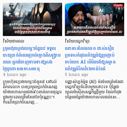
វិស័យថាមពល
វិស័យបច្ចេកវិទ្យា
ក្រុមហ៊ុនប្រេងយក្សៗចំនួន៨ ទទួល
ធនាគារពិភពលោក ដាស់តឿន
បានប្រាក់ចំណេញកប់ក្តោងពីសង្គ្រាម
ប្រទេសកំពុងអភិវឌ្ឍន៍ឱ្យប្រញាប់
ខណៈអ្នកជំនាញទាមទារឱ្យសង
ចាប់យក AI បើមិនចង់ឱ្យគម្លាត
ថ្លៃខូចខាតអាកាសធាតុ
អភិវឌ្ឍន៍រីកប៉ោងកាន់តែធំ
4 hours ago
5 hours ago
ក្រុមហ៊ុនប្រេងយក្សៗចំនួន៨ នៅលើ
បញ្ញាសិប្បនិម្មិត (AI) មិនមែនត្រឹមតែជា
ពិភពលោក បានប្រមូលប្រាក់ចំណេញ
បច្ចេកវិទ្យាទំនើបមួយនោះទេ ប៉ុន្តែជា
យ៉ាងមហាសាលជាង៩០ពាន់លានដុល្លារ
ក្បាលម៉ាស៊ីនសេដ្ឋកិច្ចថ្មីមួយ ដែលកំពុង
ក្នុងរយៈពេលត្រឹមតែ៣ខែប៉ុណ្ណោះ។
បន្ថែមតម្លៃយ៉ាងមហាសាលដល់សេ…
កំណើនប្រាក់ចំណេញ…