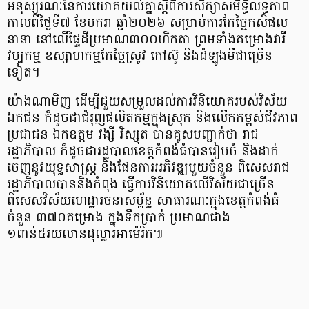
អនុស្សរណៈនៃការយោគយល់គ្នាស្តីពីការសិក្សាសមិទ្ធិលទ្ធភាព
កាលពីថ្ងៃទី៧ ខែមករា ឆ្នាំ២០២៦ សម្រាប់ការកែច្នៃកសិផល
នានា នៅលើផ្ទៃដីប្រមាណ៣០០ហិកតា ព្រមទាំងគម្រោងវារី
វប្បកម្ម ឧស្សាហកម្មកែច្នៃស្រូវ កៅស៊ូ និងដំឡូងមីជាច្រើន
ទៀត។
យ៉ាងណាមិញ ដើម្បីជួយសម្រួលដល់ការវិនិយោគរបស់វិស័យ
ឯកជន ក៏ដូចជាជំរុញផលិតកម្មក្នុងស្រុក និងលើកកម្ពស់ជីវភាព
ប្រជាជន ឯកឧត្តម វង្សី វិស្សុត បានគូសបញ្ជាក់ថា រាជ
រដ្ឋាភិបាល ក៏ដូចជារដ្ឋបាលខេត្តកំពង់ធំបានរៀបចំ និងដាក់
ចេញនូវយុទ្ធសាស្រ្ត និងផែនការអភិវឌ្ឍមួយចំនួន ពិសេសរាជ
រដ្ឋាភិបាលបាននិងកំពុង ធ្វើការវិនិយោគលើវិស័យជាច្រើន
ពិសេសវិស័យហេដ្ឋារចនាសម្ព័ន្ធ សាធារណៈក្នុងខេត្តកំពង់ធំ
ចំនួន ៣៧០គម្រោង ក្នុងទឹកប្រាក់ ប្រមាណជាង
១ពាន់៥រយលានដុល្លារអាម៉េរិក៕