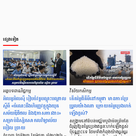
ផ្សេងទៀត
អត្ថបទពាណិជ្ជកម្ម
វិស័យ​​កសិកម្ម
អិលអូអិលស៊ី រៀបចំវគ្គបណ្តុះបណ្តាល
តើតម្លៃជីគីមីនៅកម្ពុជា មានការប្រែ
ស្តីពី «ចំណេះដឹងហិរញ្ញវត្ថុក្នុងយុគ
ប្រួលយ៉ាងណា ក្រោយតម្លៃប្រេងហក់
សម័យឌីជីថល និងឱកាសការងារ»
ឡើងខ្ពស់?
សម្រាប់និស្សិតសាកលវិទ្យាល័យ
សង្គ្រាមនៅតំបន់មជ្ឈិមបូព៌ាមិនត្រឹមតែ
បៀល ប្រាយ
ជំរុញឱ្យតម្លៃប្រេងឥន្ធនៈហក់ឡើងខ្ពស់
ប៉ុណ្ណោះទេ ថែមទាំងកំពុងយ៉ាងធ្ងន់ធ្ងរ
ភ្នំពេញ ថ្ងៃទី២៣ ខែមិថុនា ឆ្នាំ២០២៦ –