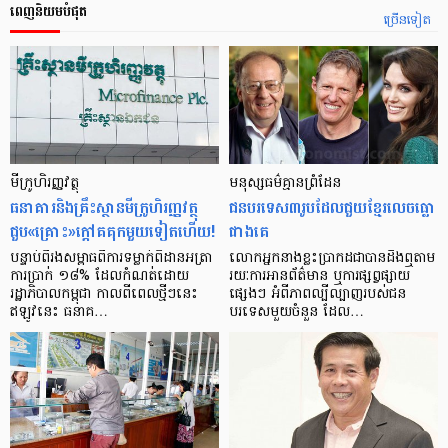
ពេញនិយមបំផុត
ច្រើនទៀត
មីក្រូ​ហិរញ្ញវត្ថុ
មនុស្ស​ធម៌​គ្មាន​ព្រំដែន
ធនាគារ​និង​គ្រឹះស្ថាន​មីក្រូ​ហិរញ្ញវត្ថុ​
ជន​បរទេស​៣​រូប​ដែល​ជួយ​ខ្មែរ​លេច​ធ្លោ​
ជួប«គ្រោះ»ក្តៅ​គគុក​មួយ​ទៀត​ហើយ!
ជាង​គេ
បន្ទាប់​ពី​រង​សម្ពាធ​​ពី​ការ​ទម្លាក់​ពិដាន​អត្រា​
លោកអ្នក​នាង​ខ្លះ​ប្រាកដ​ជា​បាន​​ដឹង​ឮ​តាម​
ការ​ប្រាក់ ១៨​% ដែល​កំណត់​ដោយ​
រយៈ​ការ​អាន​ព័ត៌មាន ឬ​ការ​ផ្សព្វផ្សាយ​
រដ្ឋាភិបាល​កម្ពុជា កាល​ពី​ពេល​ថ្មីៗ​នេះ
ផ្សេងៗ អំពី​ភាព​ល្បីល្បាញ​របស់​ជន​
ឥឡូវ​នេះ ធនាគ…
បរទេស​មួយ​ចំនួន ដែល…