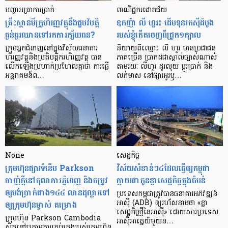
បញ្ហា​អត្រា​ការប្រាក់
ពាណិជ្ជករជោគជ័យ
គ្រឹះស្ថាន​មីក្រូ​ហិរញ្ញវត្ថុ​នឹង​ជួប​វិបត្តិ​
ឧកញ៉ា លី ហួរ៖ ដើមទុនរកស៊ីដំបូង
ធ្ងន់ធ្ងរ​ឈាន​ទៅ​រក​ការ​ក្ស័យធន?
របស់ខ្ញុំកើតចេញពីជ្រូក១ក្បាល
ក្រុម​អ្នក​ជំនាញ​នៅ​ក្នុង​វិស័យ​ធនាគារ
និយាយ​ពី​ឈ្មោះ លី ហួរ មាន​ប្រជាជន​
ហិរញ្ញវត្ថុ​និង​ប្រតិបត្តិករ​ហិរញ្ញ​វត្ថុ បាន​​
ភាគ​ច្រើន ប្រាកដ​ជា​ស្គាល់​ច្បាស់​ណាស់
លើក​ឡើង​ប្រហាក់​ប្រហែល​គ្នា​ថា ការ​ធ្វើ​
តាមរយៈ លីហួរ ដូរ​លុយ ប្តូរ​បា្រក់ និង​
អន្តរាគមន៍​ព…
លក់​មាស នៅ​ផ្សារ​អូរ​ឫ…
None
សេដ្ឋកិច្ច​
ក្រុមហ៊ុនផ្សារទំនើប Parkson
វិស័យ​សំខាន់ៗ​៤​ដែល​ធ្វើ​ឲ្យ​កម្ពុជា​
ចាញ់ក្ដីនៅតុលាការភ្នំពេញ និងតម្រូវ
ក្លាយ​ជា​កូន​ខ្លា​សេដ្ឋកិច្ច​ក្នុង​តំបន់
ឲ្យបង់ប្រាក់ជាង១៤៤ លានដុល្លារទៅ
ប្រទេស​កម្ពុជា​ត្រូវ​បាន​ធនាគារ​អភិវឌ្ឍន៍​
ឲ្យក្រុមហ៊ុនម្ចាស់ គម្រោង
អាស៊ី (ADB) ឲ្យ​រហ័ស​នាមថា «ខ្លា​
សេដ្ឋកិច្ច​ថ្មី​នៃ​អាស៊ី» ដោយសារ​ប្រទេស​
ក្រុមហ៊ុន Parkson Cambodia
អាស៊ី​អាគ្នេយ៍​មួយ​ន…
ស្ថិតនៅក្រោមការគ្រប់គ្រងរបស់ក្រុមហ៊ុន