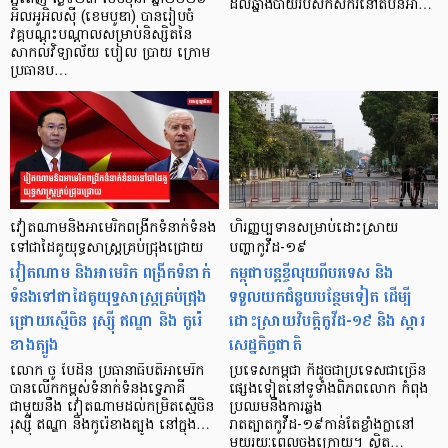
ដល់ឆ្នាំងបាយរបស់កសិករនៅតំបន់អា…
អិលអូអិលស៊ី (ខេមបូឌា) បានរៀបចំ
វគ្គបណ្តុះបណ្តាលសម្រាប់និស្សិតនៃ
សាកលវិទ្យាល័យ បៀល ប្រាយ ក្រោម
ប្រធានប…
វៀតណាមនិងអាមេរិកពង្រីកទំនាក់ទំនង
ហិរញ្ញប្បទាន​សម្រាប់​ដោះស្រាយ
ទៅជាដៃគូយុទ្ធសាស្រ្តគ្រប់ជ្រុងជ្រោយ
បញ្ហាកូវីដ-១៩
វៀតណាម និងអាមេរិក ពង្រីកទំនាក់
កម្ពុជាបន្ដខ្ចីលុយពីបរទេស និង
ទំនងទៅជាដៃគូយុទ្ធសាស្ត្រគ្រប់ជ្រុង
ទទួលយកជំនួយបន្ថែមទៀត ដើម្បី
ជ្រោយស្មើចិន រុស្ស៊ី ឥណ្ឌា និង កូរ៉េ
ដោះស្រាយវិបត្តិកូវីដ-១៩ និង ស្តារ
ខាងត្បូង
សេដ្ឋកិច្ចជាតិ
លោក ចូ បៃដិន ប្រធានាធិបតីអាមេរិក
ប្រទេសកម្ពុជា ក៏ដូចជាប្រទេសជាច្រើន
បានលើកកម្ពស់ទំនាក់ទំនងទ្វេភាគី
ផ្សេងទៀតនៅទូទាំងពិភពលោក កំពុង
ជាមួយនឹង វៀតណាមដល់កម្រិតស្មើចិន
ប្រឈមនឹងការឆ្លង
រុស្ស៊ី ឥណ្ឌា និងកូរ៉េខាងត្បូង នៅក្នុង…
រាតត្បាតកូវីដ-១៩កាន់តែខ្លាំងក្លានៅ
មួយរយៈពេលចុងក្រោយ។ ស្ថិត…