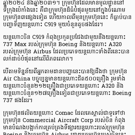
ឆ្នាំ២០២៤ និងឆ្នាំ២០៣១។ ក្រុមហ៊ុនដែលមានមូលដ្ឋាននៅ
ទីក្រុងប៉េកាំងនេះ គឺជាក្រុមហ៊ុនដ៏ធំបំផុតមួយនៅក្នុងចំណោម
ក្រុមហ៊ុន៣ផ្សេងទៀត ហើយកាលពីមុនក្រុមហ៊ុននេះ ក៏ធ្លាប់បាន
បញ្ជាទិញយន្តហោះ C919 មួយចំនួនតូចផងដែរ​។
យន្តហោះចិន C919 កំពុងប្រកួតប្រជែងជាមួយនឹងយន្តហោះ
737 Max របស់ក្រុមហ៊ុន Boeing និងយន្តហោះ A320
របស់ក្រុមហ៊ុន Airbus ដែលប្រភេទយន្តហោះទាំងពីរនេះបាន
លក់ដាច់បំផុតនៅលើពិភពលោក។
បើតាមទិន្នន័យពីអ្នកតាមដានបញ្ហានេះបានឱ្យដឹងថា ក្រុមហ៊ុន
Air China បច្ចុប្បន្នមានយន្តហោះជិត៥០០គ្រឿង រួមទាំង
យន្តហោះចំនួន២១២គ្រឿងជាប្រភេទយន្តហោះ A320 និង
យន្តហោះចំនួន១២៧គ្រឿងទៀតជាប្រភេទយន្តហោះ Boeing
737 ផងដែរ។
ក្រុមហ៊ុនផលិតយន្តហោះ Comac ដែលគេស្គាល់ជាទូទៅថា
ក្រុមហ៊ុន Commercial Aircraft Corp របស់ចិន កំពុង
មានបំណងបង្អាក់ការគ្រប់គ្រងទីផ្សារយន្តហោះរបស់ក្រុមហ៊ុន