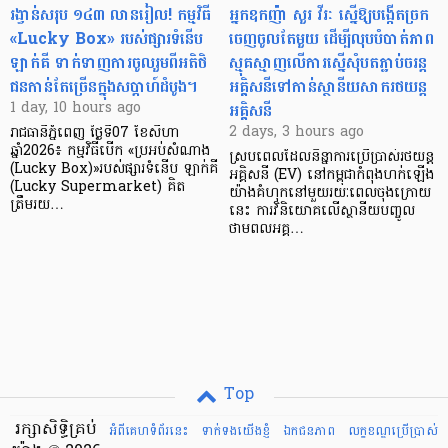
រង្វាន់សរុប ១៤៣ លានរៀល! កម្មវិធី
អ្នកឧកញ៉ា សួរ វីរៈ ស្នើឱ្យបង្កើតច្រក
«Lucky Box» របស់ផ្សារទំនើប
ចេញចូលតែមួយ ដើម្បីលុបបំបាត់ភាព
ឡាក់គី ទាក់ទាញការចូលរួមពីអតិថិ
ស្មុគស្មាញលើការស្នើសុំបតភ្ជាប់ចរន្ត
ជនកាន់តែច្រើនក្នុងសប្តាហ៍ដំបូង។
អគ្គិសនីទៅកាន់ស្ថានីយសាករថយន្ត
អគ្គិសនី
1 day, 10 hours ago
2 days, 3 hours ago
រាជធានីភ្នំពេញ ថ្ងៃទី07 ខែសីហា
ឆ្នាំ2026៖ កម្មវិធីបើក «ប្រអប់សំណាង
ស្របពេលដែលនិន្នាការប្រើប្រាស់រថយន្ត
(Lucky Box)»របស់ផ្សារទំនើប ឡាក់គី
អគ្គិសនី (EV) នៅកម្ពុជាកំពុងហក់ឡើង
(Lucky Supermarket) គិត
យ៉ាងគំហុកនៅមួយរយៈពេលចុងក្រោយ
ត្រឹមរយ…
នេះ ការវិនិយោគលើស្ថានីយបញ្ចូល
ថាមពលអគ្គ…
Top
រក្សាសិទ្ធិគ្រប់
អំពីគេហទំព័រនេះ
ទាក់ទងយើងខ្ញំ
ឯកជនភាព
លក្ខខណ្ឌ​ប្រើ​ប្រាស់