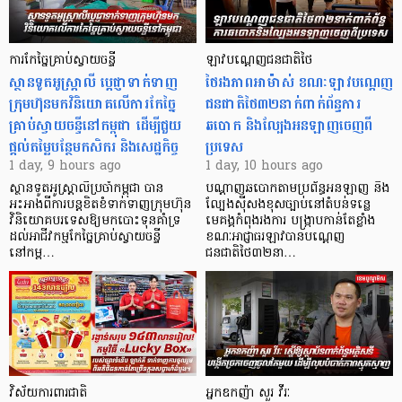
ការកែច្នៃគ្រាប់ស្វាយចន្ទី
ឡាវបណ្តេញជនជាតិថៃ
ស្ថានទូតអូស្ត្រាលី ប្តេជ្ញាទាក់ទាញ
ថៃរងភាពអាម៉ាស់ ខណៈឡាវបណ្តេញ
ក្រុមហ៊ុនមក​វិនិយោគលើការកែច្នៃ
ជនជាតិថៃ៣២នាក់ពាក់ព័ន្ធការ
គ្រាប់ស្វាយចន្ទីនៅកម្ពុជា ដើម្បីជួយ
ឆបោក និងល្បែងអនឡាញចេញពី
ផ្តល់តម្លៃបន្ថែមកសិករ និងសេដ្ឋកិច្ច
ប្រទេស
1 day, 9 hours ago
1 day, 10 hours ago
ស្ថានទូតអូស្ត្រាលីប្រចាំកម្ពុជា បាន
បណ្តាញឆបោកតាមប្រព័ន្ធអនឡាញ និង
អះអាងពីការបន្តខិតខំទាក់ទាញក្រុមហ៊ុន
ល្បែងស៊ីសងខុសច្បាប់នៅតំបន់ទន្លេ
វិនិយោគបរទេសឱ្យមកបោះទុនគាំទ្រ
មេគង្គកំពុងរងការ បង្ក្រាប​កាន់តែខ្លាំង
ដល់អាជីវកម្មកែច្នៃគ្រាប់ស្វាយចន្ទី
ខណៈអាជ្ញាធរឡាវបានបណ្តេញ
នៅកម្ព…
ជនជាតិថៃ៣២នា…
វិស័យការពារជាតិ
អ្នកឧកញ៉ា សួរ វីរៈ