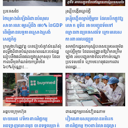
ប្រទេសថៃ
រុស្ស៊ីបង្កើតច្បាប់ថ្មី
ថៃគ្រោងដំឡើងពិដានបំណុល
រុស្ស៊ីបង្កើតច្បាប់ថ្មីមួយ ដែលបើកផ្លូវឱ្យ
សាធារណៈឲ្យស្មើនឹង ៧០% នៃGDP
លោក ពូទីន អាចបញ្ជូនទ័ពទៅ
ដើម្បីមានលទ្ធភាពស្រោងស្រង់
ឈ្លានពានប្រទេសដទៃ ក្រោមលេស
សេដ្ឋកិច្ច
ការពារពលរដ្ឋខ្លួន
ក្រសួងហិរញ្ញវត្ថុ បានរៀបចំនូវសំណើសុំ
សមាជិករដ្ឋសភារុស្ស៊ីបានសម្រេចអនុម័ត
តម្លើងពិដានបំណុលសាធារណៈរបស់រដ្ឋ
ច្បាប់ថ្មីមួយ ដែលអនុញ្ញាតឱ្យវិមានក្រឹម
ធៀបនឹងផលិតផលក្នុងស្រុកសរុប ដែល
ឡាំង អាចបញ្ជូនកងទ័ពទៅកាន់បណ្តា
កាលពីមុនកំណត់យកត្រឹមតែ
ប្រទេសដទៃ ក្រោមហេតុផលការពារ
៦០%ប៉ុណ្ណោះ…
ពលរដ្ឋរ…
អត្ថបទក្រុមហ៊ុន
ពាណជ្ជកម្ម​របស់វៀតណាម
បាយមេដ វេទិកាពាណិជ្ជកម្ម
វៀតណាមសម្រេចបានអតិរេក
អនឡាញឈានមុខ បានទទួលប្រាក់
ពាណិជ្ជកម្ម ២០ពាន់លានដុល្លារ