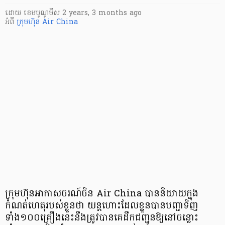
ដោយ
​ ខេមបូណូមីស
2 years, 3 months ago
អំពី
ក្រុមហ៊ុន Air China
ក្រុមហ៊ុនអាកាសចរណ៍ចិន Air China បាននិយាយក្នុង
កំណត់ហេតុរបស់ខ្លួនថា យន្តហោះដែលខ្លួនបានបញ្ជាទិញ
ទាំង១០០គ្រឿងនេះនឹងត្រូវបានគេដឹកជញ្ជូនឱ្យនៅចន្លោះ