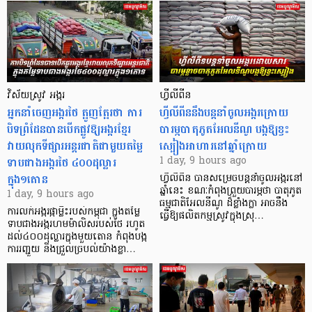
វិស័យស្រូវ អង្ករ
ហ្វីលីពីន
អ្នកនាំចេញអង្ករថៃ ត្អូញត្អែរថា ការ
ហ្វីលីពីននឹងបន្តនាំចូលអង្ករក្រោយ
បិទព្រំដែនបានបើកផ្លូវឱ្យអង្ករខ្មែរ
បារម្ភបាតុភូតអែលនីណូ បង្កឱ្យខ្វះ
វាយលុកទីផ្សារអន្តរជាតិជាមួយតម្លៃ
ស្បៀងអាហារនៅឆ្នាំក្រោយ
ទាបជាងអង្ករថៃ ៤០០ដុល្លារ
1 day, 9 hours ago
ក្នុង១តោន
ហ្វីលីពីន បាន​សម្រេចបន្តនាំចូលអង្ករនៅ
ឆ្នាំនេះ ខណៈកំពុងព្រួយបារម្ភថា បាតុភូត
1 day, 9 hours ago
ធម្មជាតិអែលនីណូ ដ៏ខ្លាំងក្លា​ អាចនឹង
ការលក់អង្ករផ្កាម្លិះរបស់កម្ពុជា ក្នុងតម្លៃ
ធ្វើឱ្យផលិតកម្មស្រូវក្នុងស្រុ…
ទាបជាងអង្ករហមម៉ាលិសរបស់ថៃ រហូត
ដល់៤០០ដុល្លារក្នុងមួយតោន កំពុងបង្ក
ការរញ្ជួយ និងជ្រួលច្របល់យ៉ាងខ្លា…