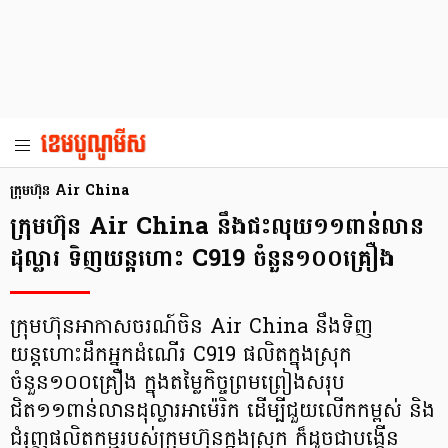
ក្រុមហ៊ុន Air China
ក្រុមហ៊ុន Air China នឹងជះលុយ១១ពាន់លាន
ដុល្លារ ទិញយន្តហោះ C919 ចំនួន១០០គ្រឿង
ក្រុមហ៊ុនអាកាសចរណ៍ចិន Air China នឹងទិញ
យន្តហោះដឹកអ្នកដំណើរ C919 ផលិតក្នុងស្រុក
ចំនួន១០០គ្រឿង ក្នុងតម្លៃកិច្ចព្រមព្រៀងសរុប
ជិត១១ពាន់លានដុល្លារអាម៉េរិក ដើម្បីជួយលើកកម្ពស់ និង
ជំរុញផលិតកម្មរបស់ក្រុមហ៊ុនក្នុងស្រុក ក៏ដូចជាបង្កើន