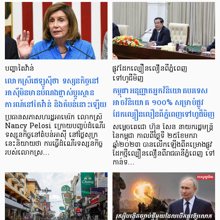
បញ្ហាតៃវ៉ាន់
ផ្លូវដែកល្បឿនលឿនពីភ្នំពេញ
លោកស្រីផេឡូស៊ីថា ទស្សនកិច្ចនៅ
ទៅហូជីមិញ
កម្ពុជាអនុញ្ញាតអ្នកវិនិយោគបរទេស
អាស៊ីមិនមានបំណងផ្លាស់ប្តូរស្ថាន
អាចវិនិយោគ ១០០% សម្រាប់ផ្លូវ
ការណ៍នៅតៃវ៉ាន់ និងតំបន់នោះឡើយ
ដែកល្បឿនលឿនពីភ្នំពេញទៅហូជីមិញ
ប្រធានសភាសហរដ្ឋអាមេរិក លោកស្រី
Nancy Pelosi ក្រោយបញ្ចប់ដំណើរ
សម្ដេចតេជោ ហ៊ុន សែន នាយករដ្ឋមន្ត្រី
ទស្សនកិច្ចនៅតំបន់អាស៊ី នៅថ្ងៃសុក្រ
នៃកម្ពុជា កាលពីថ្ងៃទី ២៥ខែមករា
នេះនិយាយថា ការធ្វើដំណើរទស្សនកិច្ច
ឆ្នាំ២០២៣ បានលើកឡើងពីគម្រោងផ្លូវ
របស់លោកស្រ…
ដែកថ្មីល្បឿនលឿនពីរាជធានីភ្នំពេញ ទៅ
កាន់ទ…