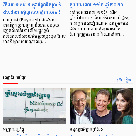
វិនិយោគសេរ៊ី B ក្នុងចំនួនទឹកប្រាក់
ក្នុងរយៈពេល ១១ខែ ឆ្នាំ២០២០
៥១.៥លានដុល្លាសហរដ្ឋអាមេរិក !
នៅក្នុងរយៈពេល ១១ខែ ដើម
ឆ្នាំ២០២០នេះ ទំហំអតិរេកពាណិជ្ជកម្ម
បាយមេដ (Buymed) ជាវេទិការ
របស់ប្រទេសវៀតណាម សម្រេចបាន
ពាណិជ្ជកម្មអនឡាញដ៏ឈានមុខមួយ
ជាង ២០ពាន់លានដុល្លារអាមេរិក
ផ្តោតសំខាន់ទៅលើការផ្គត់ផ្គង់
ដែលរុញច្រានដោយកំណើននៃក…
ផលិតផលឱសថយ៉ាងច្រើចម្រុះមុខ ដែល
មានទីស្នាក់ការកណ្តាលក្…
ពេញនិយមបំផុត
ច្រើនទៀត
មីក្រូ​ហិរញ្ញវត្ថុ
មនុស្ស​ធម៌​គ្មាន​ព្រំដែន