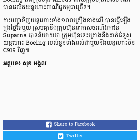
Boeing និងក្រុមហ៊ុន Airbus ដោយក្រុមហ៊ុនរបស់ចិននេះ
បានផលិតយន្តហោះពាណិជ្ជកម្មជាច្រើន។
ការបញ្ជាទិញយន្តហោះទាំង១០០គ្រឿងខាងលើ បានធ្វើឡើង
ក្នុងថ្ងៃតែមួយ ស្របគ្នានឹងក្រុមហ៊ុនអាកាសចរណ៍ឯកជន
Suparna បាននិយាយថា ក្រុមហ៊ុននេះគ្រោងនឹងដាក់ជំនួស
យន្តហោះ Boeing របស់ខ្លួនទាំងអស់ជាមួយនឹងយន្តហោះចិន
C919 វិញ៕
អត្ថបទ៖ សុខ មង្គល
Share to Facebook
Twitter