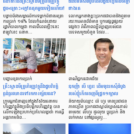
ធនាគារ​និង​គ្រឹះស្ថាន​មីក្រូ​ហិរញ្ញវត្ថុ​
ជន​បរទេស​៣​រូប​ដែល​ជួយ​ខ្មែរ​លេច​ធ្លោ​
ជួប«គ្រោះ»ក្តៅ​គគុក​មួយ​ទៀត​ហើយ!
ជាង​គេ
បន្ទាប់​ពី​រង​សម្ពាធ​​ពី​ការ​ទម្លាក់​ពិដាន​អត្រា​
លោកអ្នក​នាង​ខ្លះ​ប្រាកដ​ជា​បាន​​ដឹង​ឮ​តាម​
ការ​ប្រាក់ ១៨​% ដែល​កំណត់​ដោយ​
រយៈ​ការ​អាន​ព័ត៌មាន ឬ​ការ​ផ្សព្វផ្សាយ​
រដ្ឋាភិបាល​កម្ពុជា កាល​ពី​ពេល​ថ្មីៗ​នេះ
ផ្សេងៗ អំពី​ភាព​ល្បីល្បាញ​របស់​ជន​
ឥឡូវ​នេះ ធនាគ…
បរទេស​មួយ​ចំនួន ដែល…
បញ្ហា​អត្រា​ការប្រាក់
ពាណិជ្ជករជោគជ័យ
គ្រឹះស្ថាន​មីក្រូ​ហិរញ្ញវត្ថុ​នឹង​ជួប​វិបត្តិ​
ឧកញ៉ា លី ហួរ៖ ដើមទុនរកស៊ីដំបូង
ធ្ងន់ធ្ងរ​ឈាន​ទៅ​រក​ការ​ក្ស័យធន?
របស់ខ្ញុំកើតចេញពីជ្រូក១ក្បាល
ក្រុម​អ្នក​ជំនាញ​នៅ​ក្នុង​វិស័យ​ធនាគារ
និយាយ​ពី​ឈ្មោះ លី ហួរ មាន​ប្រជាជន​
ហិរញ្ញវត្ថុ​និង​ប្រតិបត្តិករ​ហិរញ្ញ​វត្ថុ បាន​​
ភាគ​ច្រើន ប្រាកដ​ជា​ស្គាល់​ច្បាស់​ណាស់
លើក​ឡើង​ប្រហាក់​ប្រហែល​គ្នា​ថា ការ​ធ្វើ​
តាមរយៈ លីហួរ ដូរ​លុយ ប្តូរ​បា្រក់ និង​
អន្តរាគមន៍​ព…
លក់​មាស នៅ​ផ្សារ​អូរ​ឫ…