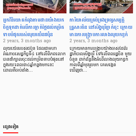
អ្នកវិនិយោគកំពុងតាមដានយ៉ាងយក
ការិយាល័យគ្រប់គ្រងទ្រព្យសម្បត្តិ
ចិត្តទុកដាក់លើការធ្លាក់ថ្លៃដល់កម្រិត
គ្រួសារចិន នៅសិង្ហបុរីធ្លាក់ចុះ ក្រោយ
ទាបបំផុតរបស់លុយយ៉េនជប៉ុន
មានការបង្ក្រាបការលាងលុយកខ្វក់
2 years, 3 months ago
2 years, 3 months ago
លុយយ៉េនរបស់ជប៉ុន ដែលជាមហា
ក្រោយមានការបង្ក្រាបយ៉ាងចាស់ដៃពីរ
អំណាចសេដ្ឋកិច្ចទី៤ នៅលើពិភពលោក
ដ្ឋាភិបាលសិង្ហបុរី ទៅលើពលរដ្ឋចិន មួយ
បានដាំក្បាលចុះដល់កម្រិតទាបបំផុតនៅ
ចំនួន ពាក់ព័ន្ធនឹងអំពើលាងលុយកខ្វក់
ក្នុងរយៈពេល៣៤ឆ្នាំកន្លងមកនេះ
កាលពីឆ្នាំមុនរួចមក គេសង្កេត
ពោលគឺចាប់តាំង…
ឃើញថា…
ផ្សេងទៀត