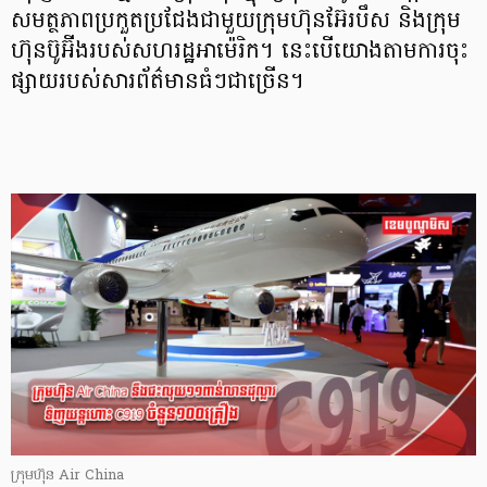
សមត្ថភាពប្រកួតប្រជែងជាមួយក្រុមហ៊ុនអ៊ែរបឹស និងក្រុម
ហ៊ុនប៊ូអ៊ីងរបស់សហរដ្ឋអាម៉េរិក។ នេះបើយោងតាមការចុះ
ផ្សាយរបស់សារព័ត៌មានធំៗជាច្រើន។
ក្រុមហ៊ុន Air China