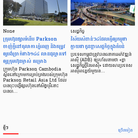
None
សេដ្ឋកិច្ច​
ក្រុមហ៊ុនផ្សារទំនើប Parkson
វិស័យ​សំខាន់ៗ​៤​ដែល​ធ្វើ​ឲ្យ​កម្ពុជា​
ចាញ់ក្ដីនៅតុលាការភ្នំពេញ និងតម្រូវ
ក្លាយ​ជា​កូន​ខ្លា​សេដ្ឋកិច្ច​ក្នុង​តំបន់
ឲ្យបង់ប្រាក់ជាង១៤៤ លានដុល្លារទៅ
ប្រទេស​កម្ពុជា​ត្រូវ​បាន​ធនាគារ​អភិវឌ្ឍន៍​
ឲ្យក្រុមហ៊ុនម្ចាស់ គម្រោង
អាស៊ី (ADB) ឲ្យ​រហ័ស​នាមថា «ខ្លា​
សេដ្ឋកិច្ច​ថ្មី​នៃ​អាស៊ី» ដោយសារ​ប្រទេស​
ក្រុមហ៊ុន Parkson Cambodia
អាស៊ី​អាគ្នេយ៍​មួយ​ន…
ស្ថិតនៅក្រោមការគ្រប់គ្រងរបស់ក្រុមហ៊ុន
Parkson Retail Asia Ltd ដែល
បានចុះបញ្ចីផ្សារហ៊ុននៅសិង្ហបុរីនោះ
បានចា…
ថ្មីៗ
ច្រើនទៀត