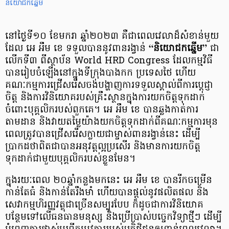
និយោជកឆ្នើម
នៅថ្ងៃទី១០ ខែមករា ឆ្នាំ២០២៣ គឺជាពេលវេលាដ៏សំខាន់មួយ
ដែល អេ អឹម​ ខេ​ ទទួលបាននូវពានរង្វាន់
“និយោជកឆ្នើម”
ជា
លើកទី៣ ពីស្ថាប័ន World HRD Congress ដែលកម្មវិធី
បានរៀបចំឡើងនៅក្នុងទីក្រុងបាងកក ប្រទេសថៃ ហើយ
គណៈកម្មការជ្រើសរើសចង់បង្ហាញការទទួលស្គាល់ពីការប្ដេជ្ញា
ចិត្ត និងការវិនិយោគរបស់គ្រឹះស្ថានក្នុងការយកចិត្តទុកដាក់
ចំពោះបុគ្គលិករបស់ពួកគេ។ អេ អឹម ខេ បានឆ្លងកាត់ការ
តាមដាន និងវាយតម្លៃយ៉ាងយកចិត្តទុកដាក់ពីគណៈកម្មការមុន
ពេលត្រូវបានជ្រើសរើសក្លាយជាម្ចាស់ពានរង្វាន់នេះ ដើម្បី
ប្រាកដថាពិតជាបានអនុវត្តល្អប្រសើរ និងមានការយកចិត្ត
ទុកដាក់ជាមួយបុគ្គលិករបស់ខ្លួនមែន។
ក្នុងរយៈពេល ២០ឆ្នាំកន្លងមកនេះ អេ អឹម ខេ បានរីកចម្រើន
កាន់តែធំ និងកាន់តែរឹងមាំ ហើយបានផ្ដល់នូវផលិតផល និង
សេវាកម្មហិរញ្ញវត្ថុជាច្រើនសម្បូរបែប ក៏ដូចជាការវិនិយោគ
បន្ថែមទៅលើធនធានមនុស្ស និងប្រើប្រាស់បច្ចេកវិទ្យាថ្មីៗ ដើម្បី