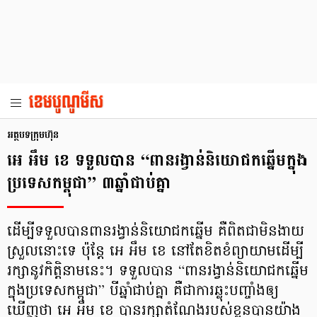
អត្ថបទក្រុមហ៊ុន
អេ អឹម ខេ ទទួលបាន “ពានរង្វាន់និយោជកឆ្នើមក្នុង
ប្រទេសកម្ពុជា” ៣ឆ្នាំជាប់គ្នា
ដើម្បីទទួលបានពានរង្វាន់និយោជកឆ្នើម គឺពិតជាមិនងាយ
ស្រួលនោះទេ ប៉ុន្ដែ អេ អឹម ខេ នៅតែខិតខំព្យាយាមដើម្បី
រក្សានូវកិត្តិនាមនេះ។ ទទួលបាន “ពានរង្វាន់និយោជកឆ្នើម
ក្នុងប្រទេសកម្ពុជា” បីឆ្នាំជាប់គ្នា គឺជាការឆ្លុះបញ្ចាំងឲ្យ
ឃើញថា អេ អឹម ខេ បានរក្សាតំណែងរបស់ខ្លួនបានយ៉ាង