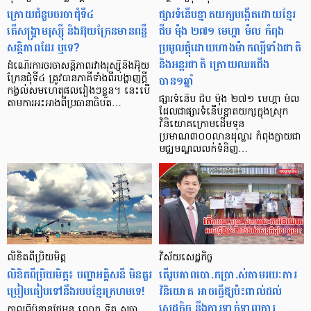
ក្រោយជំនួបចរចាជុំទី៤
ផ្សារទំនើបខ្នាតយក្សបង្កើតដោយខ្មែរ
តើសង្គ្រាមរុស្ស៊ី និងអ៊ុយក្រែនមានពន្លឺ
ជីប ម៉ុង ២៧១ មេហ្គា ម៉ល កំពុង
សន្ដិភាពដែរ ឬទេ?
ប្រមូលផ្ដុំដោយហាងម៉ាកល្បីទាំងជាតិ
និងអន្តរជាតិ ក្រោយឈរជើង
ដំណើរការចរចាសន្តិភាពរវាងរុស្ស៊ីនិងអ៊ុយ
បាន១ឆ្នាំ
ក្រែនជុំទី៤ ត្រូវបានភាគីទាំងពីរបង្ហាញក្តី
កង្វល់សមហេតុផលរៀងៗខ្លួន។ នេះបើ
ផ្សារទំនើប ជីប ម៉ុង ២៧១ មេហ្គា ម៉ល
តាមការអះអាងពីប្រធានាធិបត…
ដែលជាផ្សារទំនើបខ្នាតយក្សក្នុងស្រុក
វិនិយោគក្រោមដើមទុន
ប្រមាណ៣០០លានដុល្លារ កំពុងក្លាយជា
មជ្ឈមណ្ឌលលក់ទំនិញ…
លិខិតពីប្រិយមិត្ត
វិស័យសេដ្ឋកិច្ច
លិខិតពីប្រិយមិត្ត៖ បញ្ហា​អគ្គិសនី មិនគួរ
តើរូបភាពបោ.កប្រា.ស់តាមរយៈការ
ប្រៀបធៀបទៅនឹង​របបខ្មែរក្រហមទេ!
វិនិយោគ អាចធ្វើឱ្យប៉ះពាល់ដល់
សេដ្ឋកិច្ច នឹងការទាក់ទាញការ
កាលពី​ប៉ុន្មានថ្ងៃ​មុន លោក ទិត សុធា