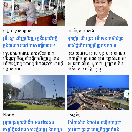
បញ្ហា​អត្រា​ការប្រាក់
ពាណិជ្ជករជោគជ័យ
គ្រឹះស្ថាន​មីក្រូ​ហិរញ្ញវត្ថុ​នឹង​ជួប​វិបត្តិ​
ឧកញ៉ា លី ហួរ៖ ដើមទុនរកស៊ីដំបូង
ធ្ងន់ធ្ងរ​ឈាន​ទៅ​រក​ការ​ក្ស័យធន?
របស់ខ្ញុំកើតចេញពីជ្រូក១ក្បាល
ក្រុម​អ្នក​ជំនាញ​នៅ​ក្នុង​វិស័យ​ធនាគារ
និយាយ​ពី​ឈ្មោះ លី ហួរ មាន​ប្រជាជន​
ហិរញ្ញវត្ថុ​និង​ប្រតិបត្តិករ​ហិរញ្ញ​វត្ថុ បាន​​
ភាគ​ច្រើន ប្រាកដ​ជា​ស្គាល់​ច្បាស់​ណាស់
លើក​ឡើង​ប្រហាក់​ប្រហែល​គ្នា​ថា ការ​ធ្វើ​
តាមរយៈ លីហួរ ដូរ​លុយ ប្តូរ​បា្រក់ និង​
អន្តរាគមន៍​ព…
លក់​មាស នៅ​ផ្សារ​អូរ​ឫ…
None
សេដ្ឋកិច្ច​
ក្រុមហ៊ុនផ្សារទំនើប Parkson
វិស័យ​សំខាន់ៗ​៤​ដែល​ធ្វើ​ឲ្យ​កម្ពុជា​
ចាញ់ក្ដីនៅតុលាការភ្នំពេញ និងតម្រូវ
ក្លាយ​ជា​កូន​ខ្លា​សេដ្ឋកិច្ច​ក្នុង​តំបន់