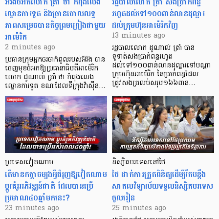
អ៊ីរ៉ង់ចំអកលោក ត្រាំ ថា កំពុងលេង
រដ្ឋបាលលោក ត្រាំ សងប្រាក់ពន្ធ
ល្ខោនការទូត និងច្រានចោលលទ្ធ
រហូតដល់ទៅ១០០ពាន់លានដុល្លារ
ភាពសម្រេចបានកិច្ចព្រមព្រៀងជាមួយ
ដល់ក្រុមហ៊ុនអាម៉េរិកវិញ
អាម៉េរិក
13 minutes ago
2 minutes ago
រដ្ឋបាលលោក ដូណាល់ ត្រាំ បាន​
ទូទាត់សងប្រាក់ពន្ធរហូត
ប្រធានក្រុមអ្នកចរចាកំពូលរបស់អ៊ីរ៉ង់ បាន
ដល់ទៅ១០០ពាន់លានដុល្លារទៅបណ្ដា
ចេញមុខចំអកឱ្យប្រធានាធិបតីអាម៉េរិក
ក្រុមហ៊ុនអាម៉េរិក នៃប្រាក់ពន្ធដែល
លោក ដូណាល់ ត្រាំ ថា កំពុងលេង
ត្រូវសងត្រលប់សរុប១៦៦ពាន…
ល្ខោនការទូត ខណៈដែលទីក្រុងវ៉ាស៊ីន…
ប្រទេសវៀតណាម
និស្សិតបរទេសនៅថៃ
តើមានកត្តាចម្បងអ្វីជំរុញឱ្យវៀតណាម
ថៃ ដាក់ការត្រួតពិនិត្យ​ដើម្បីរឹតបន្ដឹង
ប្តូរគំរូអភិវឌ្ឍន៍ជាតិ ដែលបានប្រើ
សាកលវិទ្យាល័យទទួលនិស្សិតបរទេស
ប្រមាណ៤០ឆ្នាំមកនេះ?
ចូលរៀន
23 minutes ago
25 minutes ago