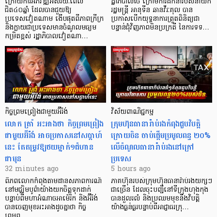
ក្រោយការអភិវឌ្ឍអស់រយៈពេល
ដ្ឋាភិបាលថៃ ក្រោមការដឹកនាំរបស់នាយក
ជិត៤០ឆ្នាំ ដែលបានជួយឱ្យ​
រដ្ឋមន្ត្រី អានុទីន ឆានវីរៈគុល បាន
ប្រទេសវៀតណាម ងើប​ផុតពីភាពក្រីក្រ
ប្រកាសបើកយុទ្ធនាការត្រួតពិនិត្យជា
និងក្លាយជាប្រទេសមានចំណូលមធ្យម
បន្ទាន់ជុំវិញភាពមិនប្រក្រតី នៃការទទ…
កម្រិតខ្ពស់ រដ្ឋាភិបាលវៀតណា…
កិច្ចព្រមព្រៀងជាមួយអ៊ីរ៉ង់
វិស័យពាណិជ្ជកម្ម
លោក ត្រាំ អះអាងថា កិច្ចព្រមព្រៀង
ក្រុមហ៊ុនធានារ៉ាប់រងកំពុងជួបវិបត្តិ
ជាមួយអ៊ីរ៉ង់ អាចប្រកាសនៅសប្តាហ៍
ក្រោយចិន ចាប់ផ្តើមប្រមូលពន្ធ ២០%
នេះ តែតម្រូវឱ្យថយម្នាក់១ជំហាន
លើចំណូលធានារ៉ាប់រងនៅក្រៅ
ជាមុន
ប្រទេស
32 minutes ago
5 hours ago
ពិភពលោកកំពុងតាមដានសភាពការណ៍
ភាគហ៊ុនរបស់ក្រុមហ៊ុនធានារ៉ាប់រងយក្សៗ
នៅមជ្ឈិមបូព៌ាយ៉ាងយកចិត្តទុកដាក់
ជាច្រើន ដែលចុះបញ្ជីនៅទីក្រុងហុងកុង
បន្ទាប់ពីមហាអំណាចអាម៉េរិក និងអ៊ីរ៉ង់
បានដួលរលំ និងប្រឈមមុខនឹងវិបត្តិ
បានចេញមុខអះអាងដូចគ្នាថា កិច្ច
យ៉ាងធ្ងន់ធ្ងរបន្ទាប់ពីអាជ្ញាធរក្រុ…
ព្រមព្…