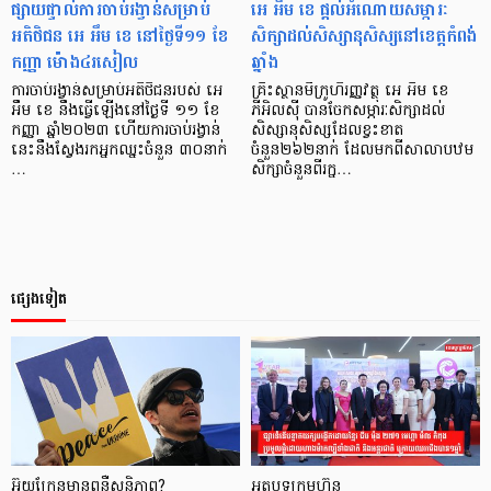
ផ្សាយផ្ទាល់ការចាប់រង្វាន់សម្រាប់
អេ អឹម ខេ ផ្តល់អំណោយសម្ភារៈ
អតិថិជន អេ អឹម ខេ នៅថ្ងៃទី១១ ខែ
សិក្សាដល់សិស្សានុសិស្សនៅខេត្តកំពង់
កញ្ញា ម៉ោង៤រសៀល
ឆ្នាំង
ការចាប់រង្វាន់សម្រាប់អតិថិជនរបស់ អេ
គ្រឹះស្ថានមីក្រូហិរញ្ញវត្ថុ អេ អឹម ខេ
អឹម ខេ នឹងធ្វើឡើងនៅថ្ងៃទី ១១ ខែ
ភីអិលស៊ី បានចែកសម្ភារៈសិក្សាដល់
កញ្ញា ឆ្នាំ២០២៣ ហើយការចាប់រង្វាន់
សិស្សានុសិស្សដែលខ្វះខាត
នេះនឹងស្វែងរកអ្នកឈ្នះចំនួន ៣០នាក់
ចំនួន២៦២នាក់ ដែលមកពីសាលាបឋម
…
សិក្សាចំនួនពីរក្ន…
ផ្សេងទៀត
អ៊ុយក្រែនមានពន្លឺសន្ដិភាព?
អត្ថបទក្រុមហ៊ុន