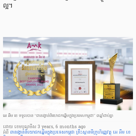
ល្អ។
អេ អឹម ខេ ទទួលបាន “ពានរង្វាន់និយោជកឆ្នើមក្នុងប្រទេសកម្ពុជា” ៣ឆ្នាំជាប់គ្នា
ដោយ
​ ខេមបូណូមីស
3 years, 6 months ago
អំពី
ពានរង្វាន់និយោជកឆ្នើមក្នុងប្រទេសកម្ពុជា
គ្រឹះស្ថានមីក្រូហិរញ្ញវត្ថុ អេ អឹម ខេ