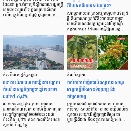
វិនិយោគពីបរទេសដែរឬទេ?
ដែលជា អ្នកនាំពាក្យទីស្តីការគណៈរដ្ឋមន្ត្រី
បានចោទសួរលើហ្វេសប៊ុករបស់គាត់
សកម្មភាពបោកប្រាស់ក្រោមរូបភាពទិញដី
ហើយត្រូវបានប្រព័ន្ធផ្សព្វផ្សាយយក…
ធ្លី និងការដាក់ប្រាក់វិនិយោគនៅកម្ពុជា
បានកើតមានជាបន្តបន្ទាប់នៅប៉ុន្មានឆ្នាំ
កន្លងមកនេះ ដែលបានធ្វើឱ្យពលរដ្ឋ…
កំណើនសេដ្ឋកិច្ចកម្ពុជា
ដំណាំស្វាយ
ធនាគារពិភពលោកបង្កើនការព្យាករ
កសិករចាប់ផ្ដើមផលិតស្វាយខុសរដូវ
កំណើនសេដ្ឋកិច្ចកម្ពុជាឆ្នាំ២០២២
ជាមួយក្តីរំពឹងមានទីផ្សារល្អ និង
ដល់ទៅ ៤,៨%
តម្លៃសមរម្យ
របាយការណ៍ថ្មីចុងក្រោយមួយរបស់
ក្រុមកសិករជាសមាជិករបស់សហគមន៍
ធនាគារពិភពលោក បានបង្កើនការព្យាករ
កសិកម្ម សាមគ្គីតំបែរ បានចាប់ផ្ដើមផលិត
សេដ្ឋកិច្ចកម្ពុជាឆ្នាំ២០២២នេះដល់
ស្វាយខុសរដូវដើម្បីផ្គត់ផ្គង់ទីផ្សារ ជា
កំណើន ៤,៨% ខណៈកាលពីខែមេសា
មួយក្តីរំពឹងថា នឹងទទួលបានតម្លៃសម…
ស្ថាប័នហិរញ្ញវត្ថុ…