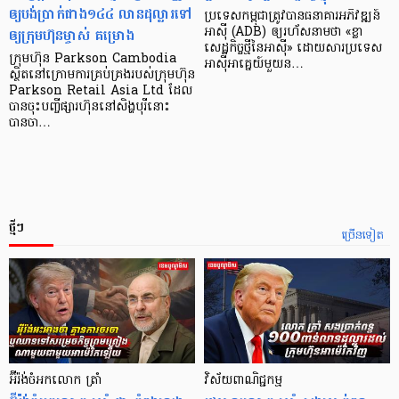
ឲ្យបង់ប្រាក់ជាង១៤៤ លានដុល្លារទៅ
ប្រទេស​កម្ពុជា​ត្រូវ​បាន​ធនាគារ​អភិវឌ្ឍន៍​
ឲ្យក្រុមហ៊ុនម្ចាស់ គម្រោង
អាស៊ី (ADB) ឲ្យ​រហ័ស​នាមថា «ខ្លា​
សេដ្ឋកិច្ច​ថ្មី​នៃ​អាស៊ី» ដោយសារ​ប្រទេស​
ក្រុមហ៊ុន Parkson Cambodia
អាស៊ី​អាគ្នេយ៍​មួយ​ន…
ស្ថិតនៅក្រោមការគ្រប់គ្រងរបស់ក្រុមហ៊ុន
Parkson Retail Asia Ltd ដែល
បានចុះបញ្ចីផ្សារហ៊ុននៅសិង្ហបុរីនោះ
បានចា…
ថ្មីៗ
ច្រើនទៀត
អ៊ីរ៉ង់ចំអកលោក ត្រាំ
វិស័យ​ពាណិជ្ជកម្ម