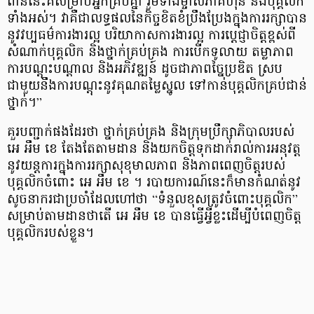
ពាននេះគឺសម្រាប់អ្នកគ្រប់គ្នា រួមទាំងម្ចាស់ភាគហ៊ុន និងបុគ្គលិក
ទាំងអស់។ វាគឺជាលទ្ធផលនៃកិច្ចខិតខំប្រឹងប្រែងក្នុងការរក្សាបាន
នូវវប្បធម៌ការងារល្អ បរិយាកាសការងារល្អ ការប្ដេជ្ញាចិត្តខ្ពស់ពី
សំណាក់បុគ្គលិក និងថ្នាក់គ្រប់គ្រង ការបើកទូលាយ តម្លាភាព
ការបណ្តុះបណ្តាល និងអភិវឌ្ឍន៍ ដូចជាភាពច្នៃប្រឌិត ស្រប
ជាមួយនឹងការបណ្តុះនូវគុណតម្លៃស្នូល ទៅកាន់បុគ្គលិកគ្រប់ជាន់
ថ្នាក់។”
គួរបញ្ជាក់ផងដែរថា ថ្នាក់គ្រប់គ្រង និងក្រុមប្រឹក្សាភិបាលរបស់
អេ អឹម ខេ តែងតែតាមដាន និងយកចិត្តទុកដាក់រាល់ការអនុវត្ត
នូវយន្តការក្នុងការរក្សាសុខុមាលភាព និងភាពពេញចិត្តរបស់
បុគ្គលិកចំពោះ អេ អឹម ខេ ។ របាយការណ៍នេះក៏មានកំណត់នូវ
សូចនាករជាប្រចាំដែលហៅថា “ទំនួលខុសត្រូវចំពោះបុគ្គលិក”
សម្រាប់តាមដានថាតើ អេ អឹម ខេ បានធ្វើអ្វីខ្លះដើម្បីបំពេញចិត្ត
បុគ្គលិករបស់ខ្លួន។