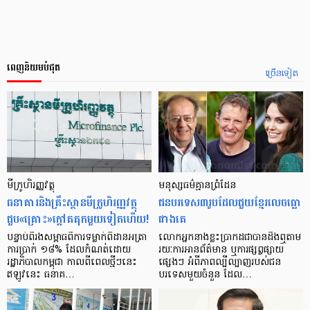
ពេញនិយមបំផុត
ច្រើនទៀត
មីក្រូ​ហិរញ្ញវត្ថុ
មនុស្ស​ធម៌​គ្មាន​ព្រំដែន
ធនាគារ​និង​គ្រឹះស្ថាន​មីក្រូ​ហិរញ្ញវត្ថុ​
ជន​បរទេស​៣​រូប​ដែល​ជួយ​ខ្មែរ​លេច​ធ្លោ​
ជួប«គ្រោះ»ក្តៅ​គគុក​មួយ​ទៀត​ហើយ!
ជាង​គេ
បន្ទាប់​ពី​រង​សម្ពាធ​​ពី​ការ​ទម្លាក់​ពិដាន​អត្រា​
លោកអ្នក​នាង​ខ្លះ​ប្រាកដ​ជា​បាន​​ដឹង​ឮ​តាម​
ការ​ប្រាក់ ១៨​% ដែល​កំណត់​ដោយ​
រយៈ​ការ​អាន​ព័ត៌មាន ឬ​ការ​ផ្សព្វផ្សាយ​
រដ្ឋាភិបាល​កម្ពុជា កាល​ពី​ពេល​ថ្មីៗ​នេះ
ផ្សេងៗ អំពី​ភាព​ល្បីល្បាញ​របស់​ជន​
ឥឡូវ​នេះ ធនាគ…
បរទេស​មួយ​ចំនួន ដែល…