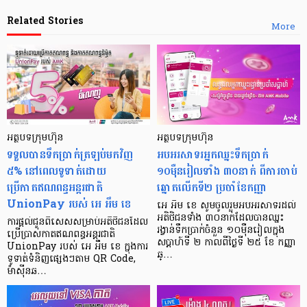
Related Stories
More
អត្ថបទក្រុមហ៊ុន
អត្ថបទក្រុមហ៊ុន
ទទួលបានទឹកប្រាក់ត្រឡប់មកវិញ
អបអរសាទរអ្នកឈ្នះទឹកប្រាក់
៥% នៅពេលទូទាត់ដោយ
១០ម៉ឺនរៀលទាំង ៣០នាក់ ពីការចាប់
ប្រើកាតឥណពន្ធអន្តរជាតិ
ឆ្នោតលើកទី២ ប្រចាំខែកញ្ញា
UnionPay របស់ អេ អឹម ខេ
អេ អឹម ខេ សូមចូលរួមអបអរសាទរដល់
អតិថិជនទាំង ៣០នាក់ដែលបានឈ្នះ
ការផ្ដល់ជូនពិសេសសម្រាប់អតិថិជនដែល
រង្វាន់ទឹកប្រាក់ចំនួន ១០ម៉ឺនរៀលក្នុង
ប្រើប្រាស់កាតឥណពន្ធអន្តរជាតិ
សប្ដាហ៍ទី ២ កាលពីថ្ងៃទី ២៥ ខែ កញ្ញា
UnionPay របស់ អេ អឹម ខេ ក្នុងការ
ឆ្…
ទូទាត់ទំនិញផ្សេងៗតាម QR Code,
ម៉ាស៊ីនឆ…