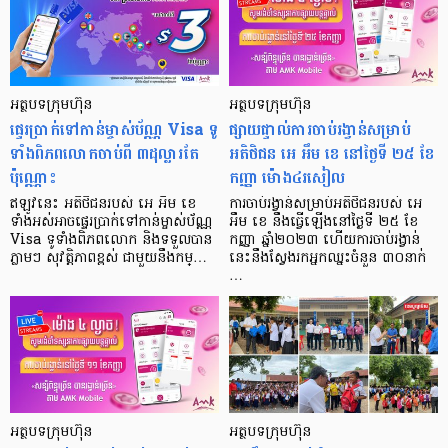
អត្ថបទក្រុមហ៊ុន
អត្ថបទក្រុមហ៊ុន
ផ្ទេរប្រាក់ទៅកាន់ម្ចាស់ប័ណ្ណ Visa ទូ
ផ្សាយផ្ទាល់ការចាប់រង្វាន់សម្រាប់
ទាំងពិភពលោកចាប់ពី ៣ដុល្លារតែ
អតិថិជន អេ អឹម ខេ នៅថ្ងៃទី ២៥ ខែ
ប៉ុណ្ណោះ
កញ្ញា ម៉ោង៤រសៀល
ឥឡូវនេះ អតិថិជនរបស់ អេ អឹម ខេ
ការចាប់រង្វាន់សម្រាប់អតិថិជនរបស់ អេ
ទាំងអស់អាចផ្ទេរប្រាក់ទៅកាន់ម្ចាស់ប័ណ្ណ
អឹម ខេ នឹងធ្វើឡើងនៅថ្ងៃទី ២៥ ខែ
Visa ទូទាំងពិភពលោក និងទទួលបាន
កញ្ញា ឆ្នាំ២០២៣ ហើយការចាប់រង្វាន់
ភ្លាមៗ សុវត្តិភាពខ្ពស់ ជាមួយនឹងកម្…
នេះនឹងស្វែងរកអ្នកឈ្នះចំនួន ៣០នាក់
…
អត្ថបទក្រុមហ៊ុន
អត្ថបទក្រុមហ៊ុន