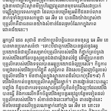
បំពេញការផ្លាស់ប្ដូរពីតម្រូវការរបស់អតិថិជនឲ្យទាន់ពេលវេលា។
ក្នុងនាមជាគ្រឹះស្ថានមីក្រូហិរញ្ញវត្ថុឈានមុខគេលើសេវាប្រាក់
បញ្ញើក្នុងប្រទេសកម្ពុជា ដែលបានបម្រើឲ្យអតិថិជនរាប់លាន
នាក់ទូទាំងប្រទេសកម្ពុជា អេ អឹម ខេ បានដឹងយ៉ាងច្បាស់ថា
បុគ្គលិកគឺជាធនធានយ៉ាងសំខាន់ដែលរួមចំណែកក្នុងភាព
ជោគជ័យនេះ។
អ្នកស្រី ដេត សុជាតិ នាយិកាប្រតិបត្តិធនធានមនុស្ស អេ អឹម ខេ
បានមានប្រសាសន៍ថា “ទោះបីជាពួកយើងបានផ្ដល់នូវអត្ថ
ប្រយោជន៍ជាច្រើនសម្រាប់បុគ្គលិករបស់យើង ក៏ថ្នាក់គ្រប់គ្រង
របស់យើងនៅតែបន្ដសួរខ្លួនឯងជារៀងរាល់ថ្ងៃ ដើម្បីប្រាកដថា
បុគ្គលិករបស់យើងទទួលបានអត្ថប្រយោជន៍ល្អប្រសើរ។ កិច្ចការ
ចម្បងរបស់យើងប្រចាំថ្ងៃគឺ សុវត្ថិភាព និងសេចក្ដីពេញចិត្តរបស់
បុគ្គលិកយើង។ មិនថាស្ថិតក្នុងស្ថានភាពដ៏លំបាក(កូវីដ១៩) ក៏
យើងមិនកាត់បន្ថយបុគ្គលិកសូម្បីតែម្នាក់។ ពានរង្វាន់នេះបានឆ្លុះ
បញ្ចាំង ក៏ដូចជាការទទួលស្គាល់នូវកិច្ចខិតខំប្រឹងល្អៗដែលយើង
បានធ្វើ និងការលើកទឹកចិត្តយើងឲ្យបន្ដអនុវត្តបន្ថែមទៀតដល់
បុគ្គលិករបស់យើង។ សំខាន់ជាងនេះទៅទៀត ពានរង្វាន់នេះ
មិនមែនផ្ដោតលើបុគ្គលណាម្នាក់នៅក្នុង អេ អឹម​ ខេ នោះទេ