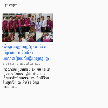
អត្ថបទបន្ទាប់
គ្រឹះស្ថានមីក្រូហិរញ្ញវត្ថុ អេ អឹម ខេ
បរិច្ចាគឈាម និងថវិកា
៤០លានរៀលដល់មន្ទីរពេទ្យគន្ធបុប្ផា
3 years, 6 months ago
គ្រឹះស្ថានមីក្រូហិរញ្ញវត្ថុ អេ អឹម ខេ នា
ថ្ងៃទី៣១ ខែមករា ឆ្នាំ២០២៣ បាន
នាំយកថវិកាដែលទទួលបានពីអតិថិជន
និងបុគ្គលិក អេ អឹម ខេ ចំនួន
៤០លាន…