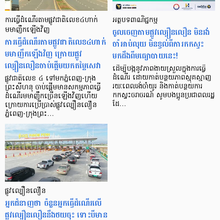
ការធ្វើដំណើរតាមផ្លូវជាតិលេខ៤ហាក់
អត្ថបទពាណិជ្ជកម្ម
មមាញឹកឡើងវិញ
ចូលចេញតាមផ្លូវល្បឿនលឿន មិនរង់
ការធ្វើដំណើរតាមផ្លូវជាតិលេខ៤ហាក់
ចាំអាប់លុយ មិនខ្វល់ពីការកកស្ទះ
មមាញឹកឡើងវិញ ក្រោយផ្លូវ
មកដឹងពីមធ្យោបាយនេះ!
ល្បឿនលឿនចាប់ផ្តើមយកតម្លៃសេវា
ដើម្បីបង្កនូវភាពងាយស្រួលក្នុងការធ្វើ
ដំណើរ ដោយកាត់បន្ថយភាពស្មុគស្មាញ
ផ្លូវជាតិលេខ ៤ ទៅមកភ្នំពេញ-ក្រុង
រយៈពេលរង់ចាំយូរ និងកាត់បន្ថយការ
ព្រះសីហនុ ចាប់ផ្ដើមមានសកម្មភាពធ្វើ
កកស្ទះចរាចរណ៍ សូមបងប្អូនប្រជាពលរដ្ឋ
ដំណើរមមាញឹកច្រើនឡើងវិញហើយ
ដែ…
ក្រោយការប្រើប្រាស់ផ្លូវល្បឿនលឿន
ភ្នំពេញ-ក្រុងព្រះ…
ផ្លូវល្បឿនលឿន
អ្នកជំនាញថា ចំនួនអ្នកធ្វើដំណើរលើ
ផ្លូវល្បឿនលឿននឹងថយចុះ ទោះបីមាន