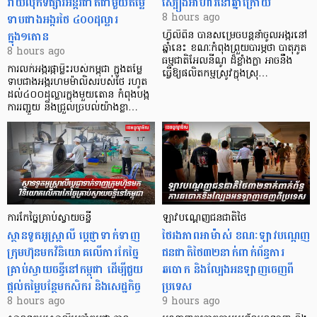
វាយលុកទីផ្សារអន្តរជាតិជាមួយតម្លៃ
ស្បៀងអាហារនៅឆ្នាំក្រោយ
ទាបជាងអង្ករថៃ ៤០០ដុល្លារ
8 hours ago
ក្នុង១តោន
ហ្វីលីពីន បាន​សម្រេចបន្តនាំចូលអង្ករនៅ
ឆ្នាំនេះ ខណៈកំពុងព្រួយបារម្ភថា បាតុភូត
8 hours ago
ធម្មជាតិអែលនីណូ ដ៏ខ្លាំងក្លា​ អាចនឹង
ការលក់អង្ករផ្កាម្លិះរបស់កម្ពុជា ក្នុងតម្លៃ
ធ្វើឱ្យផលិតកម្មស្រូវក្នុងស្រុ…
ទាបជាងអង្ករហមម៉ាលិសរបស់ថៃ រហូត
ដល់៤០០ដុល្លារក្នុងមួយតោន កំពុងបង្ក
ការរញ្ជួយ និងជ្រួលច្របល់យ៉ាងខ្លា…
ការកែច្នៃគ្រាប់ស្វាយចន្ទី
ឡាវបណ្តេញជនជាតិថៃ
ស្ថានទូតអូស្ត្រាលី ប្តេជ្ញាទាក់ទាញ
ថៃរងភាពអាម៉ាស់ ខណៈឡាវបណ្តេញ
ក្រុមហ៊ុនមក​វិនិយោគលើការកែច្នៃ
ជនជាតិថៃ៣២នាក់ពាក់ព័ន្ធការ
គ្រាប់ស្វាយចន្ទីនៅកម្ពុជា ដើម្បីជួយ
ឆបោក និងល្បែងអនឡាញចេញពី
ផ្តល់តម្លៃបន្ថែមកសិករ និងសេដ្ឋកិច្ច
ប្រទេស
8 hours ago
9 hours ago