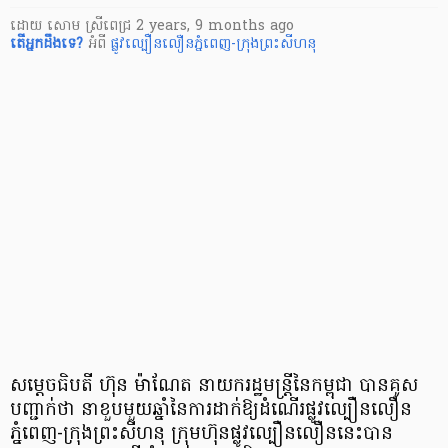
ដោយ
សោម ស្រីពេជ្រ
2 years, 9 months ago
តើ​អ្នក​ដឹងទេ?
អំពី
ផ្លូវល្បឿនលឿនភ្នំពេញ-ក្រុងព្រះសីហនុ
សម្តេចធិបតី ហ៊ុន ម៉ាណែត នាយករដ្ឋមន្ត្រីនៃកម្ពុជា បានគូស
បញ្ជាក់ថា នាខួបមួយឆ្នាំនៃការដាក់ឱ្យដំណើរផ្លូវល្បឿនលឿន
ភ្នំពេញ-ក្រុងព្រះសីហនុ ក្រុមហ៊ុនផ្លូវល្បឿនលឿននេះបាន