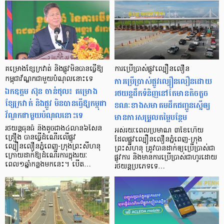
គម្រោងខ្សែក្រវាត់ និងផ្លូវមិនបានធ្វើឱ្យ
ការប្រើប្រាស់ផ្លូវល្បឿនលឿន
កម្ពុជាវ័ណ្ឌកជាមួយបំណុលនោះទេ
ការប្រើប្រាស់ផ្លូវល្បឿនលឿនដោយ
ឯកឧត្តម ស៊ុន ចាន់ថុល៖ គម្រោង
រថយន្ដដឹកទំនិញនៅតែមានតិចតួច
ខ្សែក្រវាត់ និងផ្លូវ មិនបានធ្វើឱ្យកម្ពុជា
ខណៈខាងសមាគមដឹកជញ្ជូនស្នើឲ្យ
វ័ណ្ឌកជាមួយបំណុលនោះទេ
មានការសម្រួលតម្លៃបន្ថែម
រថយន្តធុនធំ និងតូចជាង៤លាន៦សែន
អស់រយៈពេលប្រមាណ ៣ខែហើយ
គ្រឿង បានធ្វើដំណើរលើផ្លូវ
ដែលផ្លូវល្បឿនលឿនភ្នំពេញ-ក្រុង
ល្បឿនលឿនភ្នំពេញ-ក្រុងព្រះសីហនុ
ព្រះសីហនុ ត្រូវបានដាក់ឲ្យប្រើប្រាស់ជា
ក្រោយដាក់ឱ្យដំណើរការក្នុងរយៈ
ផ្លូវការ និងមានការប្រើប្រាស់ជាហូរដោយ
ពេល១ឆ្នាំកន្លងមកនេះ។ បើត…
រថយន្ដប្រភេទទេ…