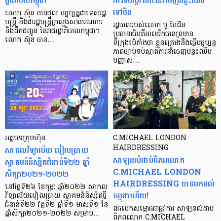
មួយ​របស់​កម្ពុជា
ការទប់ស្កាត់ការនាំចេញបន្ទះឈីប
ទៅចិន
លោក ស៊ុន ចាន់ថុល បច្ចុប្បន្ន​ជា​ទេសរដ្ឋ
មន្ត្រី និងជា​រដ្ឋមន្ត្រី​ក្រសួង​សាធារណការ
រដ្ឋបាលរបស់លោក ចូ បៃដិន
និង​ដឹក​ជញ្ជូន​ នៃ​រាជ​រដ្ឋាភិបាល​កម្ពុជា។
ប្រធានាធិបតីអាមេរិកបានព្រមាន
លោក ស៊ុន ចាន…
ទីក្រុងប៉េកាំងថា ខ្លួនគ្រោងនឹងធ្វើបច្ចុប្បន្ន
ភាពច្បាប់ទប់ស្កាត់ការនាំចេញបន្ទះឈីប
បញ្ញាស…
អត្ថបទក្រុមហ៊ុន
C.MICHAEL LONDON
សាកលវិទ្យាល័យ បៀលប្រាយ
HAIRDRESSING
សាឡនលំដាប់ពិភពលោក
ស្វាគមន៍និស្សិតជំនាន់ទី២២ ឆ្នាំ
C.MICHAEL LONDON
សិក្សា២០២១-២០២២
HAIRDRESSING បានមកដល់
នៅថ្ងៃទី២៦ ខែកុម្ភៈ ឆ្នាំ២០២២ សាកល
កម្ពុជាហើយ!
វិទ្យាល័យបៀលប្រាយ ស្វាគមន៍និស្សិតថ្មី
ជំនាន់ទី២២ វគ្គទី២ ឆ្នាំទី១ មាសទី១ នៃ
ពិធីបើកសម្ពោធជាផ្លូវការ សាឡនលំដាប់
ឆ្នាំសិក្សា២០២១-២០២២ សម្រាប់…
ពិភពលោក C.MICHAEL