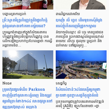
បញ្ហា​អត្រា​ការប្រាក់
ពាណិជ្ជករជោគជ័យ
គ្រឹះស្ថាន​មីក្រូ​ហិរញ្ញវត្ថុ​នឹង​ជួប​វិបត្តិ​
ឧកញ៉ា លី ហួរ៖ ដើមទុនរកស៊ីដំបូង
ធ្ងន់ធ្ងរ​ឈាន​ទៅ​រក​ការ​ក្ស័យធន?
របស់ខ្ញុំកើតចេញពីជ្រូក១ក្បាល
ក្រុម​អ្នក​ជំនាញ​នៅ​ក្នុង​វិស័យ​ធនាគារ
និយាយ​ពី​ឈ្មោះ លី ហួរ មាន​ប្រជាជន​
ហិរញ្ញវត្ថុ​និង​ប្រតិបត្តិករ​ហិរញ្ញ​វត្ថុ បាន​​
ភាគ​ច្រើន ប្រាកដ​ជា​ស្គាល់​ច្បាស់​ណាស់
លើក​ឡើង​ប្រហាក់​ប្រហែល​គ្នា​ថា ការ​ធ្វើ​
តាមរយៈ លីហួរ ដូរ​លុយ ប្តូរ​បា្រក់ និង​
អន្តរាគមន៍​ព…
លក់​មាស នៅ​ផ្សារ​អូរ​ឫ…
None
សេដ្ឋកិច្ច​
ក្រុមហ៊ុនផ្សារទំនើប Parkson
វិស័យ​សំខាន់ៗ​៤​ដែល​ធ្វើ​ឲ្យ​កម្ពុជា​
ចាញ់ក្ដីនៅតុលាការភ្នំពេញ និងតម្រូវ
ក្លាយ​ជា​កូន​ខ្លា​សេដ្ឋកិច្ច​ក្នុង​តំបន់
ឲ្យបង់ប្រាក់ជាង១៤៤ លានដុល្លារទៅ
ប្រទេស​កម្ពុជា​ត្រូវ​បាន​ធនាគារ​អភិវឌ្ឍន៍​
ឲ្យក្រុមហ៊ុនម្ចាស់ គម្រោង
អាស៊ី (ADB) ឲ្យ​រហ័ស​នាមថា «ខ្លា​