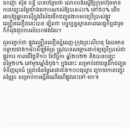
ឧកញ៉ា ស៊ិន ចន្ធី បានបន្ថែមថា លោកចង់ស្នើឱ្យក្រុមហ៊ុនមាន
ការបញ្ចុះតម្លៃយ៉ាងហោចណាស់ឱ្យបាន៤០% ទៅ៥០% ទើប
អាចឱ្យអ្នករកស៊ីក្នុងវិស័យដឹកជញ្ជូនងាកមកប្រើប្រាស់ផ្លូវ
ល្បឿនលឿននេះបាន ដ្បិតថា បច្ចុប្បន្នស្ថានភាពសេដ្ឋកិច្ចជារួម
ក៏កំពុងជួបការលំបាកផងដែរ។
គួរបញ្ជាក់ថា ផ្លូវល្បឿនលឿនភ្នំពេញ-ក្រុងព្រះសីហនុ ដែលមាន
ចម្ងាយជាង១៨០គីឡូម៉ែត្រ ត្រូវបានសម្ពោធដាក់ឲ្យប្រើប្រាស់ជា
ផ្លូវការ កាលពីថ្ងៃទី១០ ខែវិច្ឆិកា ឆ្នាំ២០២២ និងបានបញ្ចុះ
តម្លៃ២០% នៅមួយឆ្នាំដំបូង។ ក្នុងនោះ សម្រាប់រថយន្តដឹកជញ្ជូន
ទំនិញធុនធំ ត្រូវបង់តម្លៃសេវាជាង១០០ដុល្លារ ក្រោយ​ការបញ្ចុះ
តម្លៃរួច សម្រាប់ការធ្វើដំណើរលើផ្លូវនេះទៅ-មក៕