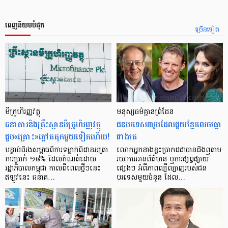
ពេញនិយមបំផុត
ច្រើនទៀត
មីក្រូ​ហិរញ្ញវត្ថុ
មនុស្ស​ធម៌​គ្មាន​ព្រំដែន
ធនាគារ​និង​គ្រឹះស្ថាន​មីក្រូ​ហិរញ្ញវត្ថុ​
ជន​បរទេស​៣​រូប​ដែល​ជួយ​ខ្មែរ​លេច​ធ្លោ​
ជួប«គ្រោះ»ក្តៅ​គគុក​មួយ​ទៀត​ហើយ!
ជាង​គេ
បន្ទាប់​ពី​រង​សម្ពាធ​​ពី​ការ​ទម្លាក់​ពិដាន​អត្រា​
លោកអ្នក​នាង​ខ្លះ​ប្រាកដ​ជា​បាន​​ដឹង​ឮ​តាម​
ការ​ប្រាក់ ១៨​% ដែល​កំណត់​ដោយ​
រយៈ​ការ​អាន​ព័ត៌មាន ឬ​ការ​ផ្សព្វផ្សាយ​
រដ្ឋាភិបាល​កម្ពុជា កាល​ពី​ពេល​ថ្មីៗ​នេះ
ផ្សេងៗ អំពី​ភាព​ល្បីល្បាញ​របស់​ជន​
ឥឡូវ​នេះ ធនាគ…
បរទេស​មួយ​ចំនួន ដែល…