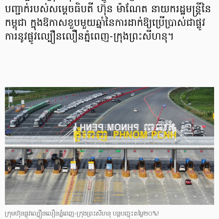
បញ្ជាក់របស់សម្តេចធិបតី ហ៊ុន ម៉ាណែត នាយករដ្ឋមន្ត្រីនៃ
កម្ពុជា ក្នុងឱកាសខួបមួយឆ្នាំនៃការដាក់ឱ្យប្រើប្រាស់ជាផ្លូវ
ការនូវផ្លូវល្បឿនលឿនភ្នំពេញ-ក្រុងព្រះសីហនុ។
ក្រុមហ៊ុនផ្លូវល្បឿនលឿនភ្នំពេញ-ក្រុងព្រះសីហនុ បន្ដបញ្ចុះតម្លៃ២០%!