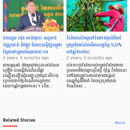
ឯកឧត្តម ស៊ុន ចាន់ថុល៖ គម្រោង
វិស័យកសិកម្មនៅតែជាជន្ទល់រឹងមាំ
ខ្សែក្រវាត់ និងផ្លូវ មិនបានធ្វើឱ្យកម្ពុជា
ទ្រទ្រង់ដល់កំណើនសេដ្ឋកិច្ច ៦,៦%
វ័ណ្ឌកជាមួយបំណុលនោះទេ
នៅឆ្នាំ២០២៤
2 years, 9 months ago
2 years, 9 months ago
រថយន្តធុនធំ និងតូចជាង៤លាន៦សែន
បើទោះជាវិស័យកសិកម្មជាវិស័យងាយ
គ្រឿង បានធ្វើដំណើរលើផ្លូវ
ប្រឈមនឹងបញ្ហាច្រើនក្ដី ប៉ុន្ដែ វិស័យនេះ
ល្បឿនលឿនភ្នំពេញ-ក្រុងព្រះសីហនុ
នៅតែជាត្រូវបានចាត់ទុកជាជន្ទល់
ក្រោយដាក់ឱ្យដំណើរការក្នុងរយៈ
សេដ្ឋកិច្ចដ៏រឹងមាំ ដែលទ្រទ្រង់ដល់
ពេល១ឆ្នាំកន្លងមកនេះ។ បើត…
កំណើនស…
Related Stories
More