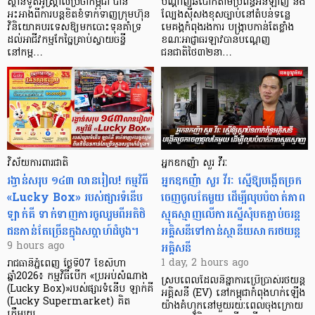
ស្ថានទូតអូស្ត្រាលីប្រចាំកម្ពុជា បាន
បណ្តាញឆបោកតាមប្រព័ន្ធអនឡាញ និង
អះអាងពីការបន្តខិតខំទាក់ទាញក្រុមហ៊ុន
ល្បែងស៊ីសងខុសច្បាប់នៅតំបន់ទន្លេ
វិនិយោគបរទេសឱ្យមកបោះទុនគាំទ្រ
មេគង្គកំពុងរងការ បង្ក្រាប​កាន់តែខ្លាំង
ដល់អាជីវកម្មកែច្នៃគ្រាប់ស្វាយចន្ទី
ខណៈអាជ្ញាធរឡាវបានបណ្តេញ
នៅកម្ព…
ជនជាតិថៃ៣២នា…
វិស័យការពារជាតិ
អ្នកឧកញ៉ា សួរ វីរៈ
រង្វាន់សរុប ១៤៣ លានរៀល! កម្មវិធី
អ្នកឧកញ៉ា សួរ វីរៈ ស្នើឱ្យបង្កើតច្រក
«Lucky Box» របស់ផ្សារទំនើប
ចេញចូលតែមួយ ដើម្បីលុបបំបាត់ភាព
ឡាក់គី ទាក់ទាញការចូលរួមពីអតិថិ
ស្មុគស្មាញលើការស្នើសុំបតភ្ជាប់ចរន្ត
ជនកាន់តែច្រើនក្នុងសប្តាហ៍ដំបូង។
អគ្គិសនីទៅកាន់ស្ថានីយសាករថយន្ត
អគ្គិសនី
9 hours ago
1 day, 2 hours ago
រាជធានីភ្នំពេញ ថ្ងៃទី07 ខែសីហា
ឆ្នាំ2026៖ កម្មវិធីបើក «ប្រអប់សំណាង
ស្របពេលដែលនិន្នាការប្រើប្រាស់រថយន្ត
(Lucky Box)»របស់ផ្សារទំនើប ឡាក់គី
អគ្គិសនី (EV) នៅកម្ពុជាកំពុងហក់ឡើង
(Lucky Supermarket) គិត
យ៉ាងគំហុកនៅមួយរយៈពេលចុងក្រោយ
ត្រឹមរយ…