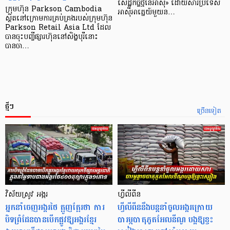
សេដ្ឋកិច្ច​ថ្មី​នៃ​អាស៊ី» ដោយសារ​ប្រទេស​
ក្រុមហ៊ុន Parkson Cambodia
អាស៊ី​អាគ្នេយ៍​មួយ​ន…
ស្ថិតនៅក្រោមការគ្រប់គ្រងរបស់ក្រុមហ៊ុន
Parkson Retail Asia Ltd ដែល
បានចុះបញ្ចីផ្សារហ៊ុននៅសិង្ហបុរីនោះ
បានចា…
ថ្មីៗ
ច្រើនទៀត
វិស័យស្រូវ អង្ករ
ហ្វីលីពីន
អ្នកនាំចេញអង្ករថៃ ត្អូញត្អែរថា ការ
ហ្វីលីពីននឹងបន្តនាំចូលអង្ករក្រោយ
បិទព្រំដែនបានបើកផ្លូវឱ្យអង្ករខ្មែរ
បារម្ភបាតុភូតអែលនីណូ បង្កឱ្យខ្វះ