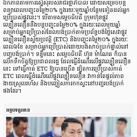
ឯកភាពតាមការស្នើសុំរបស់រាជរដ្ឋាភិបាល ដោយសម្រេចបន្ត
ពន្យាពេលបញ្ចុះតម្លៃ២០% ក្នុងរយៈមួយឆ្នាំបន្ថែមទៀតដល់អ្នក
ប្រើប្រាស់ផ្លូវនេះ។ បើតាមសម្តេចធិបតី ក្រុមហ៊ុនផ្លូវ
ល្បឿនលឿននឹងបន្តបញ្ចុះតម្លៃ២០% ក្នុងរយៈពេលមួយឆ្នាំ
សម្រាប់អ្នកប្រើប្រាស់ដែលបង់ប្រាក់តាមប្រព័ន្ធបង់ថ្លៃសេវាផ្លូវ
ល្បឿនលឿនស្វ័យប្រវត្តិ (ETC) និងបញ្ចុះតម្លៃ២០% ក្នុងរយៈ
ពេល៦ខែ សម្រាប់អ្នកប្រើប្រាស់ដោយបង់សាច់ប្រាក់ផ្ទាល់នៅ
បញ្ជបង់ប្រាក់។ ទន្ទឹមនេះ សម្តេចធិបតី ហ៊ុន ម៉ាណែត ក៏បាន
លើកទឹកចិត្តឱ្យប្រជាពលរដ្ឋ ដែលធ្វើដំណើរលើផ្លូវល្បឿនលឿន
នេះ ទៅធ្វើកាត់ ETC ឱ្យបានច្រើន ដ្បិតការប្រើប្រាស់កាត់
ETC ពេលធ្វើដំណើរលើផ្លូវល្បឿនលឿន វាកាន់តែផ្តល់ភាព
ងាយស្រួលរហ័ស និងបញ្ចៀសការកកស្ទះនៅបញ្ជរបង់ប្រាក់
ផងដែរ។
អត្ថបទគួរអាន