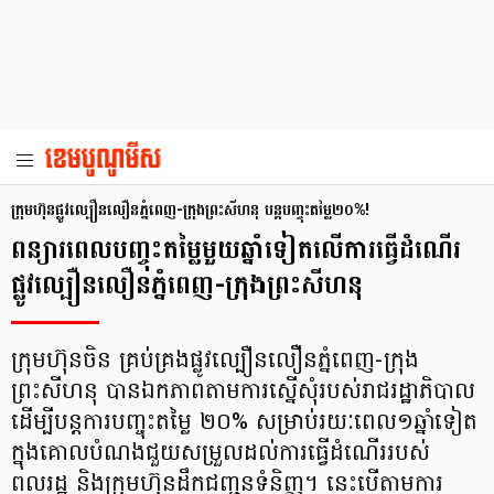
ក្រុមហ៊ុនផ្លូវល្បឿនលឿនភ្នំពេញ-ក្រុងព្រះសីហនុ បន្ដបញ្ចុះតម្លៃ២០%!
ពន្យារពេលបញ្ចុះតម្លៃមួយឆ្នាំទៀតលើការធ្វើដំណើរ
ផ្លូវល្បឿនលឿនភ្នំពេញ-ក្រុងព្រះសីហនុ
ក្រុមហ៊ុនចិន គ្រប់គ្រងផ្លូវល្បឿនលឿនភ្នំពេញ-ក្រុង
ព្រះសីហនុ បានឯកភាពតាមការស្នើសុំរបស់រាជរដ្ឋាភិបាល
ដើម្បីបន្ដការបញ្ចុះតម្លៃ ២០% សម្រាប់រយៈពេល១ឆ្នាំទៀត
ក្នុងគោលបំណងជួយសម្រួលដល់ការធ្វើដំណើររបស់
ពលរដ្ឋ និងក្រុមហ៊ុនដឹកជញ្ជូនទំនិញ។ នេះបើតាមការ