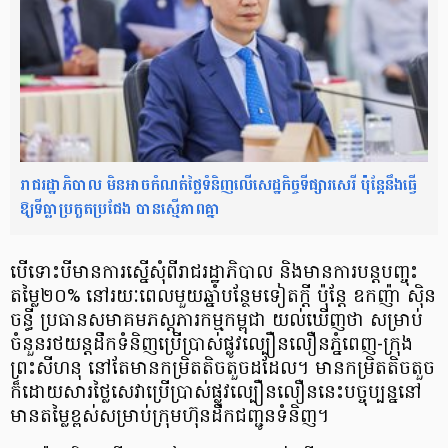
រាជរដ្ឋាភិបាល មិនអាចកំណត់ថ្លៃទំនិញលើសេដ្ឋកិច្ចទីផ្សារសេរី ប៉ុន្តែនឹងធ្វើ
ឱ្យទីធ្លាប្រកួតប្រជែង បានស្មើភាពគ្នា
បើទោះបីមានការស្នើសុំពីរាជរដ្ឋាភិបាល និងមានការបន្តបញ្ចុះ
តម្លៃ២០% នៅរយៈពេលមួយឆ្នាំបន្ថែមទៀតក្តី ប៉ុន្តែ ឧកញ៉ា ស៊ិន
ចន្ធី ប្រធានសមាគមភស្តុភារកម្មកម្ពុជា យល់ឃើញថា សម្រាប់
ចំនួនរថយន្តដឹកទំនិញប្រើប្រាស់ផ្លូវល្បឿនលឿនភ្នំពេញ-ក្រុង
ព្រះសីហនុ នៅតែមានកម្រិតតិចតួចដដែល។ មានកម្រិតតិចតួច
ក៏ដោយសារថ្លៃសេវាប្រើប្រាស់ផ្លូវល្បឿនលឿននេះបច្ចុប្បន្ននៅ
មានតម្លៃខ្ពស់សម្រាប់ក្រុមហ៊ុនដឹកជញ្ជូនទំនិញ។