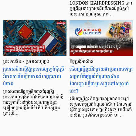
LONDON HAIRDRESSING បាន
ប្រព្រឹត្តទៅក្រោមអធិបតីភាពដ៏ខ្ពង់ខ្ពស់
របស់ឯកអគ្គរាជទូតចក្រភ…
ប្រទេសចិន - ប្រទេសហូឡង់
កិច្ចប្រជុំអាស៊ាន
ប្រទេសចិនស្នើឱ្យប្រទេសហូឡង់កុំប្រើ
តើបញ្ហាអ្វីខ្លះនឹងក្លាយជាប្រធានបទក្តៅ
វិធានការរឹតត្បិតការនាំចេញដោយ
សម្រាប់កិច្ចប្រជុំកំពូលអាស៊ាន
បំពាន
ដែលឡាវធ្វើជាម្ចាស់ផ្ទះនៅសប្តាហ៍
នេះ?
ក្រសួងពាណិជ្ជកម្មចិនបានជំរុញឱ្យ
ប្រទេសហូឡង់កុំរារាំងកិច្ចសហប្រតិបត្តិ
តើបញ្ហាអ្វីខ្លះនឹងក្លាយជាប្រធានបទក្តៅ
ការទ្វេភាគីនៅក្នុងឧស្សាហកម្មបន្ទះ
សម្រាប់កិច្ចប្រជុំកំពូលអាស៊ាន ដែលឡាវ
គ្រឿងចម្លងអគ្គិសនីទំនើប និងកុំត្រួត
ធ្វើជាម្ចាស់ផ្ទះនៅសប្តាហ៍នេះ? មេដឹកនាំ
ត្រាលើ…
អាស៊ាន រូមទាំងសម្តេចធិបតី ហ…