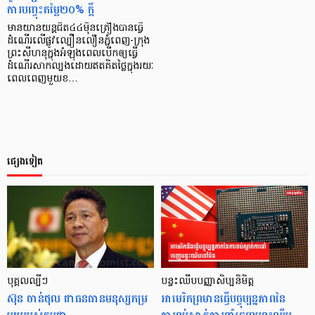
ការបញ្ចុះតម្លៃ២០% ក្ដី
មានយានយន្តជិត៤៤ម៉ឺនគ្រឿងបានធ្វើ
ដំណើរលើផ្លូវល្បឿនលឿនភ្នំពេញ-ក្រុង
ព្រះសីហនុក្នុងអំឡុងពេលបើកឲ្យធ្វើ
ដំណើរសាកល្បងដោយឥតគិតថ្លៃក្នុងរយៈ
ពេលពេញមួយខ…
ផ្សេងទៀត
បុគ្គលល្បីៗ
បន្ទះឈីបបញ្ញាសិប្បនិមិត្ត
ស៊ុន ចាន់ថុល ជា​ធនធាន​មនុស្ស​កម្រ​
អាមេរិកព្រមានធ្វើបច្ចុប្បន្នភាពនៃ