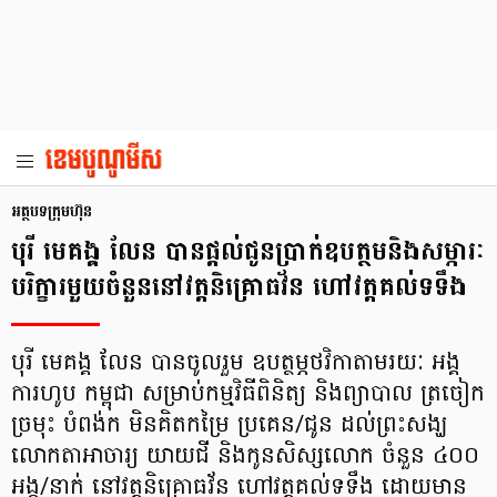
អត្ថបទក្រុមហ៊ុន
បុរី មេគង្គ លែន បានផ្តល់ជូនប្រាក់ឧបត្ថមនិងសម្ភារៈ
បរិក្ខារមួយចំនួននៅវត្តនិគ្រោធវ័ន ហៅវត្តគល់ទទឹង
បុរី មេគង្គ លែន បានចូលរួម ឧបត្ថម្ភថវិកាតាមរយៈ អង្គ
ការហូប កម្ពុជា សម្រាប់កម្មវិធីពិនិត្យ និងព្យាបាល ត្រចៀក
ច្រមុះ បំពង់ក មិនគិតកម្រៃ ប្រគេន/ជូន ដល់ព្រះសង្ឃ
លោកតាអាចារ្យ យាយជី និងកូនសិស្សលោក ចំនួន ៤០០
អង្គ/នាក់ នៅវត្តនិគ្រោធវ័ន ហៅវត្តគល់ទទឹង ដោយមាន