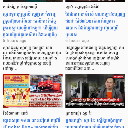
ការកែច្នៃគ្រាប់ស្វាយចន្ទី
ឡាវបណ្តេញជនជាតិថៃ
ស្ថានទូតអូស្ត្រាលី ប្តេជ្ញាទាក់ទាញ
ថៃរងភាពអាម៉ាស់ ខណៈឡាវបណ្តេញ
ក្រុមហ៊ុនមក​វិនិយោគលើការកែច្នៃ
ជនជាតិថៃ៣២នាក់ពាក់ព័ន្ធការ
គ្រាប់ស្វាយចន្ទីនៅកម្ពុជា ដើម្បីជួយ
ឆបោក និងល្បែងអនឡាញចេញពី
ផ្តល់តម្លៃបន្ថែមកសិករ និងសេដ្ឋកិច្ច
ប្រទេស
5 hours ago
6 hours ago
ស្ថានទូតអូស្ត្រាលីប្រចាំកម្ពុជា បាន
បណ្តាញឆបោកតាមប្រព័ន្ធអនឡាញ និង
អះអាងពីការបន្តខិតខំទាក់ទាញក្រុមហ៊ុន
ល្បែងស៊ីសងខុសច្បាប់នៅតំបន់ទន្លេ
វិនិយោគបរទេសឱ្យមកបោះទុនគាំទ្រ
មេគង្គកំពុងរងការ បង្ក្រាប​កាន់តែខ្លាំង
ដល់អាជីវកម្មកែច្នៃគ្រាប់ស្វាយចន្ទី
ខណៈអាជ្ញាធរឡាវបានបណ្តេញ
នៅកម្ព…
ជនជាតិថៃ៣២នា…
វិស័យការពារជាតិ
អ្នកឧកញ៉ា សួរ វីរៈ
រង្វាន់សរុប ១៤៣ លានរៀល! កម្មវិធី
អ្នកឧកញ៉ា សួរ វីរៈ ស្នើឱ្យបង្កើតច្រក
«Lucky Box» របស់ផ្សារទំនើប
ចេញចូលតែមួយ ដើម្បីលុបបំបាត់ភាព