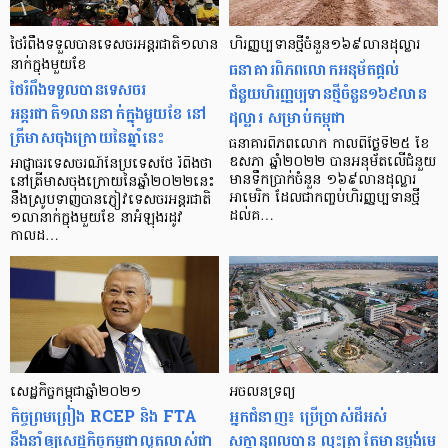
ថៃរំពឹងទទួលបានទេសចរអន្តរជាតិ១លាន
ហិរញ្ញប្បទានថ្មីចំនួន១៦៩លានដុល្លារ
នាក់ក្នុងមួយខែ
ធនាគារពិភពលោកអនុម័តផ្តល់
ថៃរំពឹងទទួលបានទេសចរ
ជំនួយហិរញ្ញប្បទានថ្មីចំនួន១៦៩លាន
អន្តរជាតិ១លាននាក់ក្នុងមួយខែ នៅ
ដុល្លារ សម្រាប់កម្ពុជា
ត្រីមាសចុងក្រោយនៃឆ្នាំនេះ
ធនាគារពិភពលោក កាលពីថ្ងៃទី២៥ ខែ
ឧសភា ឆ្នាំ២០២២ បានអនុម័តលើជំនួយ
អាជ្ញាធរទេសចរណ៍នៃប្រទេសថៃ រំពឹងថា
មានទឹកប្រាក់ចំនួន ១៦៩លានដុល្លារ
នៅត្រីមាសចុងក្រោយនៃឆ្នាំ២០២២នេះ
អាមេរិក ដែលជាកញ្ចប់ហិរញ្ញប្បទានថ្មី
នឹងស្រូបទាញបានភ្ញៀវទេសចរអន្តរជាតិ
ដល់គ…
១លានាក់ក្នុងមួយខែ នាអំឡុងរដូវ
កាលដ…
សេដ្ឋកិច្ច​កម្ពុជា​ឆ្នាំ​២០២១
អចលនទ្រព្យ
កិច្ចព្រមព្រៀង RCEP និង FTA
អ្នកជំនាញ៖ ប្រើប្រាស់​ដី​អស់​
នឹង​នាំឲ្យសេដ្ឋកិច្ចកម្ពុជា​លូតលាស់​ជា​
សក្ដានុពល​បាន លុះត្រា​តែ​មាន​ប្លង់​មេ​