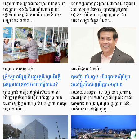
បន្ទាប់​ពី​រង​សម្ពាធ​​ពី​ការ​ទម្លាក់​ពិដាន​អត្រា​
លោកអ្នក​នាង​ខ្លះ​ប្រាកដ​ជា​បាន​​ដឹង​ឮ​តាម​
ការ​ប្រាក់ ១៨​% ដែល​កំណត់​ដោយ​
រយៈ​ការ​អាន​ព័ត៌មាន ឬ​ការ​ផ្សព្វផ្សាយ​
រដ្ឋាភិបាល​កម្ពុជា កាល​ពី​ពេល​ថ្មីៗ​នេះ
ផ្សេងៗ អំពី​ភាព​ល្បីល្បាញ​របស់​ជន​
ឥឡូវ​នេះ ធនាគ…
បរទេស​មួយ​ចំនួន ដែល…
បញ្ហា​អត្រា​ការប្រាក់
ពាណិជ្ជករជោគជ័យ
គ្រឹះស្ថាន​មីក្រូ​ហិរញ្ញវត្ថុ​នឹង​ជួប​វិបត្តិ​
ឧកញ៉ា លី ហួរ៖ ដើមទុនរកស៊ីដំបូង
ធ្ងន់ធ្ងរ​ឈាន​ទៅ​រក​ការ​ក្ស័យធន?
របស់ខ្ញុំកើតចេញពីជ្រូក១ក្បាល
ក្រុម​អ្នក​ជំនាញ​នៅ​ក្នុង​វិស័យ​ធនាគារ
និយាយ​ពី​ឈ្មោះ លី ហួរ មាន​ប្រជាជន​
ហិរញ្ញវត្ថុ​និង​ប្រតិបត្តិករ​ហិរញ្ញ​វត្ថុ បាន​​
ភាគ​ច្រើន ប្រាកដ​ជា​ស្គាល់​ច្បាស់​ណាស់
លើក​ឡើង​ប្រហាក់​ប្រហែល​គ្នា​ថា ការ​ធ្វើ​
តាមរយៈ លីហួរ ដូរ​លុយ ប្តូរ​បា្រក់ និង​
អន្តរាគមន៍​ព…
លក់​មាស នៅ​ផ្សារ​អូរ​ឫ…