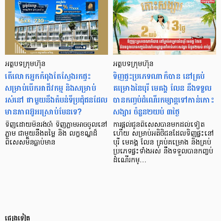
អត្ថបទក្រុមហ៊ុន
អត្ថបទក្រុមហ៊ុន
តើលោកអ្នកកំពុងតែស្វែងរកផ្ទះ
ទិញផ្ទះប្រភេទណាក៏បាន នៅគ្រប់
សម្រាប់បើកអាជីវកម្ម និងសម្រាប់
គម្រោងនៃបុរី មេគង្គ លែន នឹងទទួល
រស់នៅ ជាមួយនឹងតំបន់ទីប្រជុំជនដែល
បានកញ្ចប់ដំណើរកម្សាន្តទៅកាន់កោះ
មានភាពអ៊ូអរស្រាប់មែនទេ?
សង្សារ ចំនួន២យប់ ៣ថ្ងៃ
ទិញដោយមិនរង់ចាំ ទិញភ្លាមអាចចូលនៅ
ការផ្តល់ជូនពិសេសបានមកដល់ទៀត
ភ្លាម ជាមួយនឹងតម្លៃ និង លក្ខខណ្ឌដ៏
ហើយ សម្រាប់អតិថិជនដែលទិញផ្ទះនៅ
ពិសេសមិនធ្លាប់មាន
បុរី មេគង្គ លែន គ្រប់គម្រោង និងគ្រប់
ប្រភេទផ្ទះទាំងអស់ នឹងទទួលបានកញ្ចប់
ដំណើរកម្…
ផ្សេងទៀត