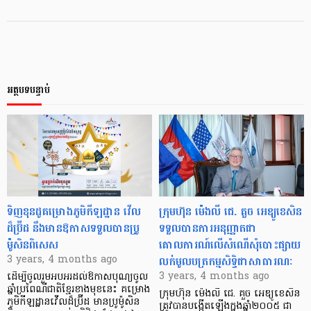
អត្ថបទបន្ទាប់
ទិញខុនដូគម្រោងភូមិកីឡដ្ឋាន វើល
ក្រុមហ៊ុន ម៉េងលី ជេ. គួច អេឌ្យូខេសិន
ដ៏ប្រ៊ីដ នឹងមានឱកាសទទួលបានប្រូ
ទទួលបានការអនុញ្ញាតជា
ម៉ូសិនពិសេស
គោលការណ៍លើសំណើសុំបោះផ្សាយ
លក់មូលបត្រកម្មសិទ្ធិជាសាធារណៈ
3 years, 4 months ago
3 years, 4 months ago
ដើម្បីចូលរួមអបអរដល់ឱកាសបុណ្យចូល
ឆ្នាំប្រពៃណីជាតិខ្មែរខាងមុខនេះ គម្រោង
ក្រុមហ៊ុន ម៉េងលី ជេ. គួច អេឌ្យូខេសិន
ភូមិកីឡដ្ឋានវើលដ៏ប្រ៊ីដ មានប្រូម៉ូសិន
ត្រូវបានបង្កើតឡើងក្នុងឆ្នាំ២០០៥ ជា