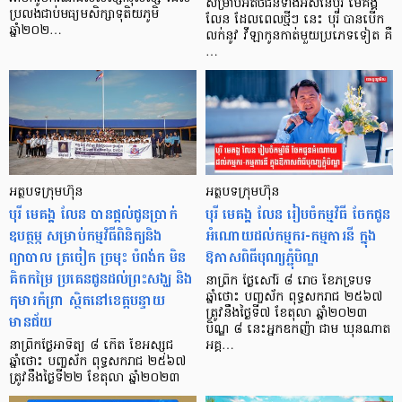
សម្រាប់អតិថិជនទាំងអស់នៃបុរី មេគង្គ
ប្រលងជាប់មធ្យមសិក្សាទុតិយភូមិ
លែន ដែលពេលថ្មីៗ នេះ បុរី បានបើក
ឆ្នាំ២០២…
លក់នូវ វីឡាកូនកាត់មួយប្រភេទទៀត គឺ
…
អត្ថបទក្រុមហ៊ុន
អត្ថបទក្រុមហ៊ុន
បុរី មេគង្គ លែន បានផ្តល់ជូនប្រាក់
បុរី មេគង្គ លែន រៀបចំកម្មវិធី ចែកជូន
ឧបត្ថម្ភ សម្រាប់កម្មវិធីពិនិត្យនិង
អំណោយដល់កម្មករ-កម្មការនី ក្នុង
ព្យាបាល ត្រចៀក ច្រមុះ បំពង់ក មិន
ឱកាសពិធីបុណ្យភ្ជុំបិណ្ឌ
គិតកម្រៃ ប្រគេនជូនដល់ព្រះសង្ឃ និង
នាព្រឹក ថ្ងៃសៅរ៍ ៨ រោច ខែភទ្របទ
កុមារកំព្រា ស្ថិតនៅខេត្តបន្ទាយ
ឆ្នាំថោះ បញ្ចស័ក ពុទ្ធសករាជ ២៥៦៧
ត្រូវនឹងថ្ងៃទី៧ ខែតុលា ឆ្នាំ២០២៣
មានជ័យ
បិណ្ឌ ៨ នេះអ្នកឧកញ៉ា ជាម ឃុនណាត
នាព្រឹកថ្ងៃអាទិត្យ ៨ កើត ខែអស្សុជ
អគ្គ…
ឆ្នាំថោះ បញ្ចស័ក ពុទ្ធសករាជ ២៥៦៧
ត្រូវនឹងថ្ងៃទី២២ ខែតុលា ឆ្នាំ២០២៣