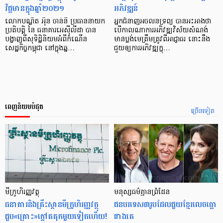
វិជ្ជមាន​ក្នុង​ឆ្នាំ២០២១
អភិវឌ្ឍន៍
លោកបណ្ឌិត អុិន ចាន់នី ប្រធាន​នាយក
អ្នក​ជំនាញ​អចលនទ្រព្យ បាន​អះអាង​ថា
ប្រតិបត្តិ នៃ ធនាគារ​​អេស៊ីលីដា បាន​
បើ​កាលណា​ការ​អភិវឌ្ឍ​វិស័យ​សំណង់
បង្ហាញ​ពី​សុទិដ្ឋិនិយម​​អំពី​កំណើន​
មាន​ប្លង់មេ​ត្រឹមត្រូវ​ពី​អាជ្ញាធរ នោះ​នឹង​
សេដ្ឋកិច្ច​កម្ពុជា នៅ​ក្នុង​ឆ្ន…
ជួយ​ឲ្យ​ការ​អភិវឌ្ឍ​ក្នុ…
ពេញនិយមបំផុត
ច្រើនទៀត
មីក្រូ​ហិរញ្ញវត្ថុ
មនុស្ស​ធម៌​គ្មាន​ព្រំដែន
ធនាគារ​និង​គ្រឹះស្ថាន​មីក្រូ​ហិរញ្ញវត្ថុ​
ជន​បរទេស​៣​រូប​ដែល​ជួយ​ខ្មែរ​លេច​ធ្លោ​
ជួប«គ្រោះ»ក្តៅ​គគុក​មួយ​ទៀត​ហើយ!
ជាង​គេ