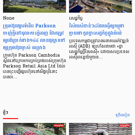
None
សេដ្ឋកិច្ច​
ក្រុមហ៊ុនផ្សារទំនើប Parkson
វិស័យ​សំខាន់ៗ​៤​ដែល​ធ្វើ​ឲ្យ​កម្ពុជា​
ចាញ់ក្ដីនៅតុលាការភ្នំពេញ និងតម្រូវ
ក្លាយ​ជា​កូន​ខ្លា​សេដ្ឋកិច្ច​ក្នុង​តំបន់
ឲ្យបង់ប្រាក់ជាង១៤៤ លានដុល្លារទៅ
ប្រទេស​កម្ពុជា​ត្រូវ​បាន​ធនាគារ​អភិវឌ្ឍន៍​
ឲ្យក្រុមហ៊ុនម្ចាស់ គម្រោង
អាស៊ី (ADB) ឲ្យ​រហ័ស​នាមថា «ខ្លា​
សេដ្ឋកិច្ច​ថ្មី​នៃ​អាស៊ី» ដោយសារ​ប្រទេស​
ក្រុមហ៊ុន Parkson Cambodia
អាស៊ី​អាគ្នេយ៍​មួយ​ន…
ស្ថិតនៅក្រោមការគ្រប់គ្រងរបស់ក្រុមហ៊ុន
Parkson Retail Asia Ltd ដែល
បានចុះបញ្ចីផ្សារហ៊ុននៅសិង្ហបុរីនោះ
បានចា…
ថ្មីៗ
ច្រើនទៀត