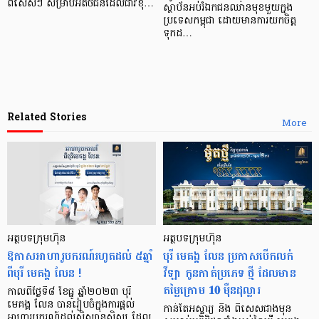
ពិសេសៗ សម្រាប់អតិថិជនដែលជាវខុ…
ស្ថាប័នអប់រំឯកជនឈានមុខមួយក្នុង
ប្រទេសកម្ពុជា ដោយមានការយកចិត្ត
ទុកដ…
Related Stories
More
អត្ថបទក្រុមហ៊ុន
អត្ថបទក្រុមហ៊ុន
ឱកាសអាហារូបករណ៍រហូតដល់ ៥ឆ្នាំ
បុរី មេគង្គ លែន ប្រកាសបើកលក់
ពីបុរី មេគង្គ លែន !
វីឡា កូនកាត់ប្រភេទ ថ្មី ដែលមាន
តម្លៃក្រោម 𝟏𝟎 ម៉ឺនដុល្លារ
កាលពីថ្ងៃទី៨ ខែធ្នូ ឆ្នាំ២០២៣ បុរី
មេគង្គ លែន បានរៀបចំក្នុងការផ្តល់
កាន់តែអស្ចារ្យ និង ពិសេសជាងមុន
អាហារូបករណ៍ដល់សិស្សានុសិស្ស ដែល