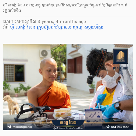
បុរី មេគង្គ លែន បានផ្តល់ជូនប្រាក់ឧបត្ថមនិងសម្ភារៈបរិក្ខារមួយចំនួននៅវត្តនិគ្រោធវ័ន ហៅ
វត្តគល់ទទឹង
ដោយ
​ ខេមបូណូមីស
3 years, 4 months ago
អំពី
បុរី មេគង្គ លែន
ក្រុមហ៊ុនអភិវឌ្ឍអចលនទ្រព្យ
សម្ភារៈបរិក្ខារ