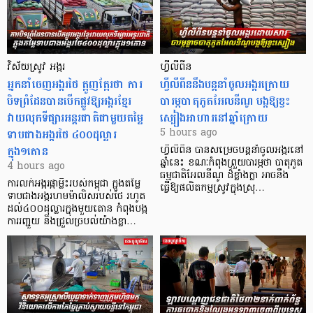
វិស័យស្រូវ អង្ករ
ហ្វីលីពីន
អ្នកនាំចេញអង្ករថៃ ត្អូញត្អែរថា ការ
ហ្វីលីពីននឹងបន្តនាំចូលអង្ករក្រោយ
បិទព្រំដែនបានបើកផ្លូវឱ្យអង្ករខ្មែរ
បារម្ភបាតុភូតអែលនីណូ បង្កឱ្យខ្វះ
វាយលុកទីផ្សារអន្តរជាតិជាមួយតម្លៃ
ស្បៀងអាហារនៅឆ្នាំក្រោយ
ទាបជាងអង្ករថៃ ៤០០ដុល្លារ
5 hours ago
ក្នុង១តោន
ហ្វីលីពីន បាន​សម្រេចបន្តនាំចូលអង្ករនៅ
ឆ្នាំនេះ ខណៈកំពុងព្រួយបារម្ភថា បាតុភូត
4 hours ago
ធម្មជាតិអែលនីណូ ដ៏ខ្លាំងក្លា​ អាចនឹង
ការលក់អង្ករផ្កាម្លិះរបស់កម្ពុជា ក្នុងតម្លៃ
ធ្វើឱ្យផលិតកម្មស្រូវក្នុងស្រុ…
ទាបជាងអង្ករហមម៉ាលិសរបស់ថៃ រហូត
ដល់៤០០ដុល្លារក្នុងមួយតោន កំពុងបង្ក
ការរញ្ជួយ និងជ្រួលច្របល់យ៉ាងខ្លា…