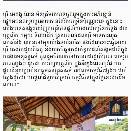
បុរី មេគង្គ លែន មិនត្រឹមតែបានចូលរួមក្នុងការអភិវឌ្ឍន៍
ផ្នែកអចនលទ្រព្យអោយកាន់តែរីកចម្រើនប៉ុណ្ណោះទេ ក្នុងនោះ
យើងបានសង្កេតឃើញថាបុរីបានផ្តល់ការងារជាច្រើនកន្លែង ដល់
បុគ្គលិក កម្មករ និយោជិក ស្របពេលដែលបុរី មានការលូត
លាស់និង ឈានទៅមុខយ៉ាងឆាប់រហ័ស ផងដែលនោះធ្វើអោយ
បុរី តែងតែជួយគិតគូ និងយកចិត្តទុកដាក់ខ្ពស់ដល់សង្គមជាតិក្នុង
ការងារមនុស្សធម៌ ចូលរួមចំណែកទៅកាន់រាជរដ្ឋាភិបាល តាមរូប
ភាពផ្សេងៗ ដូចជា ការរក្សាបុគ្គលិក ក្នុងអំឡុងពេលកូវីដ ការ
ផ្តល់ជំនួយប្រាក់ឧបត្ថមសប្បុរសធម៌ ទៅតាមកម្មវិធីផ្សេងៗ ជាក់
ស្តែងដូចជា ការផ្តល់ជំនួយសម្រាប់ កម្មវីធីនៅក្នុងថ្ងៃនេះជាដើម
ល។ល។