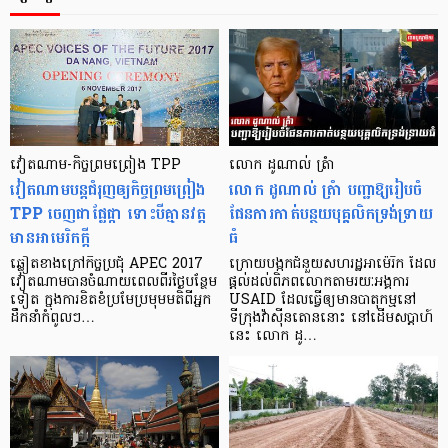
វៀតណាម-​កិច្ចព្រមព្រៀង TPP
លោក ដូណាល់ ត្រំា
វៀតណាម​បន្ត​ជំរុញ​ឲ្យ​កិច្ច​ព្រមព្រៀង
លោក ដូណាល់ ត្រំា បញ្ជាឱ្យរៀបចំ
TPP ចេញ​ជា​ផ្លែផ្កា ទោះ​បី​គ្មាន​វត្ត
ផែនការកាត់បន្ថយបុគ្គលិកទ្រង់ទ្រាយ
មាន​អាមេរិក​ក្ដី
ធំ
ឆ្លៀត​ខាង​ក្រៅ​កិច្ច​ប្រជុំ APEC 2017
ក្រោយបង្កកជំនួយសហរដ្ឋអាម៉េរិក ដែល
វៀតណាម​បាន​ចំណាយ​ពេល​ពីរ​ថ្ងៃ​បន្ថែម​
ផ្តល់ដល់ពិភពលោកតាមរយៈអង្គការ
ទៀត ក្នុង​ការ​ខិតខំ​ប្រមែ​ប្រមុម​មតិ​ពី​អ្នក​
USAID ដែលធ្វើឲ្យមានបាតុកម្មនៅ
ដឹកនាំ​កំពូលៗ​…
ទីក្រុងវ៉ាស៊ីនតោននោះ នៅដើមសប្តាហ៍
នេះ លោក ដូ…