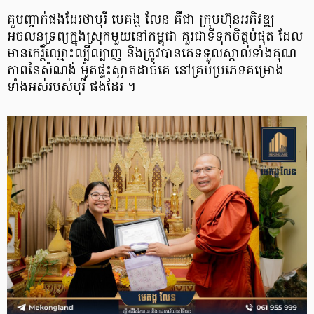
គួបញ្ចាក់ផងដែរថាបុរី មេគង្គ លែន គឺជា ក្រុមហ៊ុនអភិវឌ្ឍ
អចលនទ្រព្យក្នុងស្រុកមួយនៅកម្ពុជា គួរជាទីទុកចិត្តបំផុត ដែល
មានកេរ្តិ៍ឈ្មោះល្បីល្បាញ និងត្រូវបានគេទទួលស្គាល់ទាំងគុណ
ភាពនៃសំណង់ ម៉ូតផ្ទះស្អាតដាច់គេ នៅគ្រប់ប្រភេទគម្រោង
ទាំងអស់របស់បុរី ផងដែរ ។