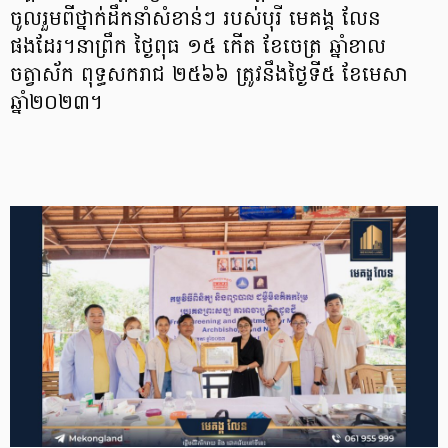
ចូលរួមពីថ្នាក់ដឹកនាំសំខាន់ៗ របស់បុរី មេគង្គ លែន
ផងដែរ។នាព្រឹក ថ្ងៃពុធ ១៥ កើត ខែចេត្រ ឆ្នាំខាល
ចត្វាស័ក ពុទ្ធសករាជ ២៥៦៦ ត្រូវនឹងថ្ងៃទី៥ ខែមេសា
ឆ្នាំ២០២៣។