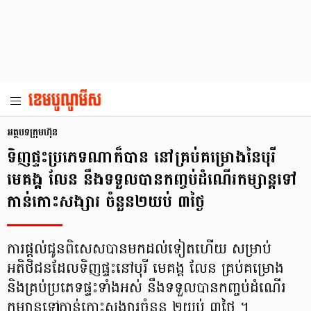
អត្ថបទក្រុមហ៊ុន
ទិញផ្ទះប្រភេទណាក៏បាន នៅគ្រប់គម្រោងនៃបុរី
មេគង្គ លែន នឹងទទួលបានកញ្ចប់ដំណើរកម្សាន្តទៅ
កាន់កោះសង្សារ ចំនួន២យប់ ៣ថ្ងៃ
ការផ្តល់ជូនពិសេសបានមកដល់ទៀតហើយ សម្រាប់
អតិថិជនដែលទិញផ្ទះនៅបុរី មេគង្គ លែន គ្រប់គម្រោង
និងគ្រប់ប្រភេទផ្ទះទាំងអស់ នឹងទទួលបានកញ្ចប់ដំណើរ
កម្សាន្តទៅកាន់កោះសង្សារចំនួន ២យប់ ៣ថ្ងៃ ។