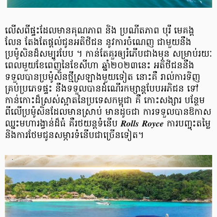
លើសពីផ្ទះដែលមានគុណភាព និង ប្រណីតភាព បុរី មេគង្គ
លែន តែងតែផ្តល់ជូនអតិថិជន នូវការចំណេញ ជាមួយនឹង
ប្រម៉ូសិនដ៏សម្បូរបែប ។ កាន់តែគួរឲ្យរំភើបជាងមុន សម្រាប់រយៈ
ពេលមួយខែពេញនៃខែសីហា ឆ្នាំ២០២៣នេះ អតិថិជននឹង
ទទួលបានប្រម៉ូសិនថ្មីស្រឡាងមួយទៀត នោះគឺ រាល់ការទិញ
គ្រប់ប្រភេទផ្ទះ នឹងទទួលបានដំណើរកម្សាន្តបែបអភិជន ទៅ
កាន់កោះដ៏ស្រស់ស្អាតនៃប្រទេសកម្ពុជា គឺ កោះសង្សារ បន្ថែម
ពីលើប្រម៉ូសិនដែលមានស្រាប់ មានដូចជា ការទទួលបានឱកាស
ឈ្នះមហារង្វាន់ដ៏ធំ គឺរថយន្តទំនើប 𝑹𝒐𝒍𝒍𝒔 𝑹𝒐𝒚𝒄𝒆 ការបញ្ចុះតម្លៃ
និងការថែមជូនសម្ភារទំនើបជាច្រើនទៀត។