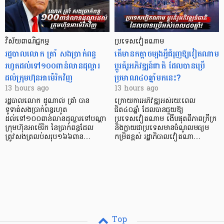
វិស័យ​ពាណិជ្ជកម្ម
ប្រទេសវៀតណាម
រដ្ឋបាលលោក ត្រាំ សងប្រាក់ពន្ធ
តើមានកត្តាចម្បងអ្វីជំរុញឱ្យវៀតណាម
រហូតដល់ទៅ១០០ពាន់លានដុល្លារ
ប្តូរគំរូអភិវឌ្ឍន៍ជាតិ ដែលបានប្រើ
ដល់ក្រុមហ៊ុនអាម៉េរិកវិញ
ប្រមាណ៤០ឆ្នាំមកនេះ?
13 hours ago
13 hours ago
រដ្ឋបាលលោក ដូណាល់ ត្រាំ បាន​
ក្រោយការអភិវឌ្ឍអស់រយៈពេល
ទូទាត់សងប្រាក់ពន្ធរហូត
ជិត៤០ឆ្នាំ ដែលបានជួយឱ្យ​
ដល់ទៅ១០០ពាន់លានដុល្លារទៅបណ្ដា
ប្រទេសវៀតណាម ងើប​ផុតពីភាពក្រីក្រ
ក្រុមហ៊ុនអាម៉េរិក នៃប្រាក់ពន្ធដែល
និងក្លាយជាប្រទេសមានចំណូលមធ្យម
ត្រូវសងត្រលប់សរុប១៦៦ពាន…
កម្រិតខ្ពស់ រដ្ឋាភិបាលវៀតណា…
Top