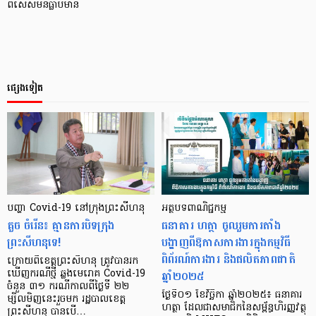
ពិសេសមិនធ្លាប់មាន
ផ្សេងទៀត
បញ្ហា Covid-19 នៅក្រុងព្រះសីហនុ
អត្ថបទពាណិជ្ជកម្ម
គួច ចំរើន៖ គ្មានការបិទក្រុង
ធនាគារ ហត្ថា ចូលរួមការតាំង
ព្រះសីហនុទេ!
បង្ហាញពីឱកាសការងារក្នុងកម្មវិធី
ពិព័រណ៍ការងារ និងផលិតភាពជាតិ
ក្រោយពីខេត្តព្រះសីហនុ ត្រូវបានរក
ឆ្នាំ២០២៥
ឃើញករណីថ្មី ឆ្លងមេរោគ Covid-19
ចំនួន ៣១ ករណីកាលពីថ្ងៃទី ២២
ថ្ងៃទី០១ ខែវិច្ឆិកា ឆ្នាំ២០២៥៖ ធនាគារ
ម្សិលមិញនេះរួចមក រដ្ឋបាលខេត្ត
ហត្ថា ដែលជាសមាជិកនៃសម្ព័ន្ធហិរញ្ញវត្ថុ
ព្រះសីហនុ បានបើ…