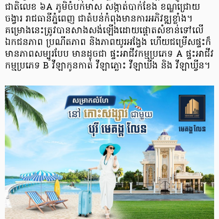
ជាតិលេខ ៦A ភូមិចំបក់មាស សង្កាត់បាក់ខែង ខណ្ឌជ្រោយ
ចង្វារ រាជធានីភ្នំពេញ ជាតំបន់កំពុងមានការអភិវឌ្ឍខ្លាំង។
គម្រោងនេះត្រូវបានសាងសង់ឡើងដោយផ្តោតសំខាន់ទៅលើ
ឯកជនភាព ប្រណីតភាព និងភាពយូរអង្វែង ហើយជម្រើសផ្ទះក៏
មានភាពសម្បូរបែប មានដូចជា ផ្ទះអាជីវកម្មប្រភេទ A ផ្ទះអាជីវ
កម្មប្រភេទ B វីឡាកូនកាត់ វីឡាភ្លោះ វីឡាឃីង និង វីឡាឃ្វីន។