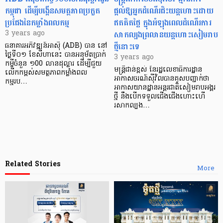
កម្ពុជា ដើម្បីបង្កើនសមត្ថភាពប្រកួត
ផ្តល់ឱ្យអ្នកដំណើរជិះយន្តហោះដោយ
ប្រជែងនៃកម្លាំងពលកម្ម
ឥតគិតថ្លៃ ក្នុងអំឡុងពេលដំណើរការ
សាកល្បងព្រលានយន្តហោះសៀមរាប
3 years ago
ថ្មីនោះទេ
ធនាគារអភិវឌ្ឍន៍អាស៊ី (ADB) បាន នៅ
ថ្ងៃទី០១ ខែសីហានេះ បានអនុម័តប្រាក់
3 years ago
កម្ចីចំនួន ១00 លានដុល្លារ ដើម្បីជួយ
មន្ត្រីជាន់ខ្ពស់ នៃរដ្ឋលេខាធិការដ្ឋាន
លើកកម្ពស់សមត្ថភាពកម្លាំងពល
អាកាសចរណ៍ស៊ីវិលបានគូសបញ្ជាក់ថា
កម្មរប…
អាកាសយានដ្ឋានអន្តរជាតិសៀមរាបអង្គរ
ថ្មី នឹងបើកទទួលជើងជើងហោះហើ
រសាកល្បង…
Related Stories
More