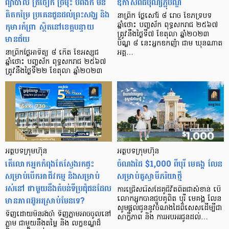
ព្យាបាល ត្រចៀក ច្រមុះ បំពង់ក មិន
ឱកាសពិធីបុណ្យភ្ជុំបិណ្ឌ
គិតកម្រៃ ប្រគេនជូនដល់ព្រះសង្ឃ និង
នាព្រឹក ថ្ងៃសៅរ៍ ៨ រោច ខែភទ្របទ
កុមារកំព្រា ស្ថិតនៅខេត្តបន្ទាយ
ឆ្នាំថោះ បញ្ចស័ក ពុទ្ធសករាជ ២៥៦៧
ត្រូវនឹងថ្ងៃទី៧ ខែតុលា ឆ្នាំ២០២៣
មានជ័យ
បិណ្ឌ ៨ នេះអ្នកឧកញ៉ា ជាម ឃុនណាត
នាព្រឹកថ្ងៃអាទិត្យ ៨ កើត ខែអស្សុជ
អគ្គ…
ឆ្នាំថោះ បញ្ចស័ក ពុទ្ធសករាជ ២៥៦៧
ត្រូវនឹងថ្ងៃទី២២ ខែតុលា ឆ្នាំ២០២៣
អត្ថបទក្រុមហ៊ុន
អត្ថបទក្រុមហ៊ុន
តើលោកអ្នកកំពុងតែស្វែងរកផ្ទះ
ចំណងដៃ $1,000 ពីបុរី មេគង្គ លែន
សម្រាប់បើកអាជីវកម្ម និងសម្រាប់
សម្រាប់គូស្វាមីភរិយាថ្មី
រស់នៅ ជាមួយនឹងតំបន់ទីប្រជុំជនដែល
ការជ្រើសរើសដៃគូជីវិតពិតជាសំខាន់ បើ
មានភាពអ៊ូអរស្រាប់មែនទេ?
លោកអ្នកបានជួបគូពិត បុរី មេគង្គ លែន
សូមផ្តល់ជូននូវចំណងដៃពិសេសដើម្បីជា
ទិញដោយមិនរង់ចាំ ទិញភ្លាមអាចចូលនៅ
សាក្ខីភាព និង ការអបអរជូនដល់…
ភ្លាម ជាមួយនឹងតម្លៃ និង លក្ខខណ្ឌដ៏