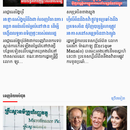
អាជ្ញាធរសិង្ហបុរី
សមុទ្រចិនខាងត្បូង
អាជ្ញាធរសិង្ហបុរីនឹងដាក់ចេញវិធានការ
ហ្វីលីពីននឹងតវ៉ាផ្លូវទូតប្រឆាំងនឹង
អន្តរាគមន៍លើតម្លៃលំនៅឋាន ដើម្បី
ប្រទេសចិន ជុំវិញឧប្បត្តិហេតុផ្លូវ
បង្កើនលទ្ធភាពទិញផ្ទះរបស់ពលរដ្ឋ
អាកាសនៅសមុទ្រចិនខាងត្បូង
អាជ្ញាធរសិង្ហបុរីនឹងដាក់ចេញវិធានការទប់
រដ្ឋមន្ត្រីការបរទេសហ្វីលីពីន លោក
ស្កាត់ការកើនឡើងតម្លៃលំនៅឋានថ្មី
អេនរីក ម៉ាណាឡូ (Enrique
បន្ថែមទៀតលើបណ្តាគម្រោងលំនៅ
Manalo) បានអះអាងនៅដើមសប្តាហ៍
ឋានសាធារណៈ ខណៈនាយករដ្ឋមន្ត្រីថ្មី
នេះថា ប្រទេសហ្វីលីពីននឹងតវ៉ាតាមផ្លូវ
លោក ឡូរ…
ការទូតប្រឆាំ…
ពេញនិយមបំផុត
ច្រើនទៀត