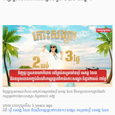
ទិញផ្ទះប្រភេទណាក៏បាន នៅគ្រប់គម្រោងនៃបុរី មេគង្គ លែន នឹងទទួលបានកញ្ចប់ដំណើរ
កម្សាន្តទៅកាន់កោះសង្សារ ចំនួន២យប់ ៣ថ្ងៃ
ដោយ
​ ខេមបូណូមីស
3 years ago
អំពី
បុរី មេគង្គ លែន
ដំណើរកម្សាន្តទៅកាន់កោះសង្សារ
គម្រោងបុរី មេគង្គ លែន