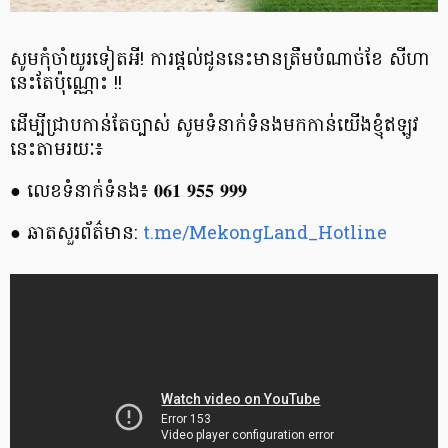
សូមកុំចាំយូរទៀតអី! ការផ្តល់ជូននេះមានត្រឹមបំណាច់ខែ សីហា
នេះតែប៉ុណ្ណោះ !!
ដើម្បីជ្រាបកាន់តែច្បាស់ សូមទំនាក់ទំនងមកកាន់យើងខ្ញុំឥឡូវ
នេះតាមរយៈ៖
● លេខទំនាក់ទំនង៖ 𝟎𝟔𝟏 𝟗𝟓𝟓 𝟗𝟗𝟗
● ឆាតសួរព័ត៌មាន:
t.me/MekongLand_Hotline