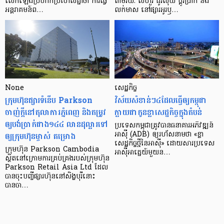
លើក​ឡើង​ប្រហាក់​ប្រហែល​គ្នា​ថា ការ​ធ្វើ​
តាមរយៈ លីហួរ ដូរ​លុយ ប្តូរ​បា្រក់ និង​
អន្តរាគមន៍​ព…
លក់​មាស នៅ​ផ្សារ​អូរ​ឫ…
None
សេដ្ឋកិច្ច​
ក្រុមហ៊ុនផ្សារទំនើប Parkson
វិស័យ​សំខាន់ៗ​៤​ដែល​ធ្វើ​ឲ្យ​កម្ពុជា​
ចាញ់ក្ដីនៅតុលាការភ្នំពេញ និងតម្រូវ
ក្លាយ​ជា​កូន​ខ្លា​សេដ្ឋកិច្ច​ក្នុង​តំបន់
ឲ្យបង់ប្រាក់ជាង១៤៤ លានដុល្លារទៅ
ប្រទេស​កម្ពុជា​ត្រូវ​បាន​ធនាគារ​អភិវឌ្ឍន៍​
ឲ្យក្រុមហ៊ុនម្ចាស់ គម្រោង
អាស៊ី (ADB) ឲ្យ​រហ័ស​នាមថា «ខ្លា​
សេដ្ឋកិច្ច​ថ្មី​នៃ​អាស៊ី» ដោយសារ​ប្រទេស​
ក្រុមហ៊ុន Parkson Cambodia
អាស៊ី​អាគ្នេយ៍​មួយ​ន…
ស្ថិតនៅក្រោមការគ្រប់គ្រងរបស់ក្រុមហ៊ុន
Parkson Retail Asia Ltd ដែល
បានចុះបញ្ចីផ្សារហ៊ុននៅសិង្ហបុរីនោះ
បានចា…