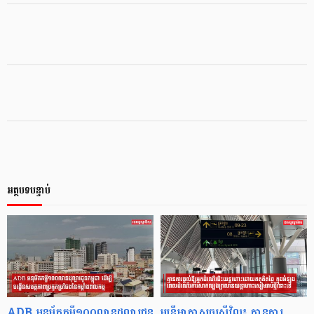
អត្ថបទបន្ទាប់
ADB អនុម័តកម្ចី១០០លានដុល្លារជូន
មន្ត្រីអាកាសចរស៊ីវិល៖ គ្មានការ