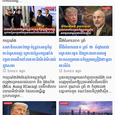
ថាមពលអគ្គ…
ការប្រឆាំង
អ៊ីរ៉ង់ចំអកលោក ត្រាំ
សមាជិកសភាថៃម្នាក់ត្រូវសមត្ថកិច្ច
អ៊ីរ៉ង់ចំអកលោក ត្រាំ ថា កំពុងលេង
ចាប់អូសចេញ ក្រោយស្រែកប្រឆាំង
ល្ខោនការទូត និងច្រានចោលលទ្ធ
វត្តមានមេដឹកនាំយោធាមីយ៉ាន់ម៉ាដល់
ភាពសម្រេចបានកិច្ចព្រមព្រៀងជាមួយ
ក្នុងសភា
អាម៉េរិក
12 hours ago
12 hours ago
ការប្រឆាំងនឹងដំណើរទស្សនកិច្ចដ៏
ប្រធានក្រុមអ្នកចរចាកំពូលរបស់អ៊ីរ៉ង់ បាន
ចម្រូងចម្រាសរបស់លោក មីន អ៊ុងលាំង
ចេញមុខចំអកឱ្យប្រធានាធិបតីអាម៉េរិក
(Min Aung Hlaing) មេដឹកនាំរបប
លោក ដូណាល់ ត្រាំ ថា កំពុងលេង
យោធាមីយ៉ាន់ម៉ា ដែលបានធ្វើរដ្ឋ
ល្ខោនការទូត ខណៈដែលទីក្រុងវ៉ាស៊ីន…
ប្រហារទម្លាក…