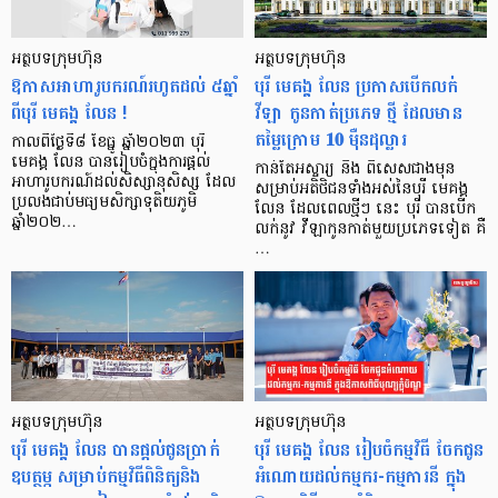
អត្ថបទក្រុមហ៊ុន
អត្ថបទក្រុមហ៊ុន
ឱកាសអាហារូបករណ៍រហូតដល់ ៥ឆ្នាំ
បុរី មេគង្គ លែន ប្រកាសបើកលក់
ពីបុរី មេគង្គ លែន !
វីឡា កូនកាត់ប្រភេទ ថ្មី ដែលមាន
តម្លៃក្រោម 𝟏𝟎 ម៉ឺនដុល្លារ
កាលពីថ្ងៃទី៨ ខែធ្នូ ឆ្នាំ២០២៣ បុរី
មេគង្គ លែន បានរៀបចំក្នុងការផ្តល់
កាន់តែអស្ចារ្យ និង ពិសេសជាងមុន
អាហារូបករណ៍ដល់សិស្សានុសិស្ស ដែល
សម្រាប់អតិថិជនទាំងអស់នៃបុរី មេគង្គ
ប្រលងជាប់មធ្យមសិក្សាទុតិយភូមិ
លែន ដែលពេលថ្មីៗ នេះ បុរី បានបើក
ឆ្នាំ២០២…
លក់នូវ វីឡាកូនកាត់មួយប្រភេទទៀត គឺ
…
អត្ថបទក្រុមហ៊ុន
អត្ថបទក្រុមហ៊ុន
បុរី មេគង្គ លែន បានផ្តល់ជូនប្រាក់
បុរី មេគង្គ លែន រៀបចំកម្មវិធី ចែកជូន
ឧបត្ថម្ភ សម្រាប់កម្មវិធីពិនិត្យនិង
អំណោយដល់កម្មករ-កម្មការនី ក្នុង