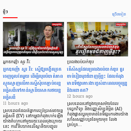
ថ្មីៗ
ច្រើនទៀត
អ្នកឧកញ៉ា សួរ វីរៈ
ប្រលងចប់បាក់ឌុប
អ្នកឧកញ៉ា សួរ វីរៈ ស្នើឱ្យបង្កើតច្រក
តើសិស្សដែលប្រលងចប់បាក់ឌុប គួរ
ចេញចូលតែមួយ ដើម្បីលុបបំបាត់ភាព
ចាប់រៀនមុខជំនាញអ្វីខ្លះ ដែលកំពុង
ស្មុគស្មាញលើការស្នើសុំបតភ្ជាប់ចរន្ត
មានទីផ្សារការងារខ្ពស់នាពេលបច្ចុប្បន្ន
អគ្គិសនីទៅកាន់ស្ថានីយសាករថយន្ត
និងអនាគត?
អគ្គិសនី
12 hours ago
11 hours ago
ស្របពេលនៅក្នុងយុគសម័យដែល
បច្ចេកវិទ្យា និងបញ្ញាសិប្បនិម្មិត (AI)
ស្របពេលដែលនិន្នាការប្រើប្រាស់រថយន្ត
កំពុងផ្លាស់ប្តូរមុខមាត់នៃទីផ្សារការងារយ៉ាង
អគ្គិសនី (EV) នៅកម្ពុជាកំពុងហក់ឡើង
រហ័សសញ្ញាបត្រតែមួយមុខ លែង
យ៉ាងគំហុកនៅមួយរយៈពេលចុងក្រោយ
គ្រប់គ្រ…
នេះ ការវិនិយោគលើស្ថានីយបញ្ចូល