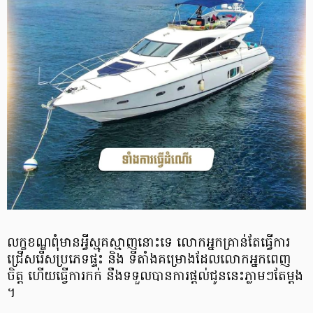
លក្ខខណ្ឌពុំមានអ្វីស្មុគស្មាញនោះទេ លោកអ្នកគ្រាន់តែធ្វើការ
ជ្រើសរើសប្រភេទផ្ទះ និង ទីតាំងគម្រោងដែលលោកអ្នកពេញ
ចិត្ត ហើយធ្វើការកក់ នឹងទទួលបានការផ្តល់ជូននេះភ្លាមៗតែម្តង
។