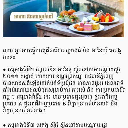
លោកអ្នកអាចធ្វើការជ្រើសរើសគម្រោងធំទាំង ២ នៃបុរី មេគង្គ
លែន៖
● គម្រោងធំទី២ ហ្គោលឌិន អាវិននូ ស្ថិតនៅតាមបណ្តោយផ្លូវ
២០១១ សង្កាត់ គោករការ ខណ្ឌព្រែកព្នៅ រាជធានីភ្នំពេញ
បានសាងសង់ឡើងនៅតំបន់ទីប្រជុំជន មានភាពអ៊ូអរ ដែលជាទី
តាំងអំណោយផលបំផុតសម្រាប់ការ ការរស់ និង ការប្រកបអាជីវ
កម្ម ។ គម្រោងធំទី2 នេះ មានប្រភេទផ្ទះដូចជា ផ្ទះអាជីវកម្ម
ប្រភេទ A ផ្ទះអាជីវកម្មប្រភេទ B វីឡាកូនកាត់មានរបង និង
វីឡាកូនកាត់អត់របង។
● គម្រោងធំទី៣ មេគង្គ ស៊ីធី ស្ថិតនៅតាមបណ្តោយផ្លូវ