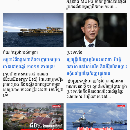
អន្តរជាតិ MUFG មានកិត្តិយសបានចូល
រួមការតាំងបង្ហាញពីឱកាសការងា…
តំណក់ប្រេងរបស់កម្ពុជា
ប្រទេសថៃ
កម្ពុជារំពឹងខ្ពស់ថានឹងទាញយកប្រេង
រដ្ឋមន្ត្រីហិរញ្ញវត្ថុថៃអះអាងថា វិបត្តិ
បាននៅចុងឆ្នាំ ២០១៩ ខាងមុខ!
ធនាគារនៅអាមេរិក និងអឺរ៉ុបមិនរង្គោះ
រង្គើដល់ប្រព័ន្ធហិរញ្ញវត្ថុថៃទេ
ក្រុមហ៊ុនគ្រីសអេនើជិ អិលធីឌី
(KrisEnergy Ltd) ដែលជាក្រុមហ៊ុន
រដ្ឋមន្ត្រីក្រសួងហិរញ្ញវត្ថុថៃ បានផ្តល់ការ
រុករកប្រេង និងឧស្ម័នឯករាជ្យនៅកម្ពុជា
ធានាសារជាថ្មី ថា ស្ថាប័នហិរញ្ញវត្ថុនៅក្នុង
បានប្រកាសនាពេលថ្មីៗនេះថា នៅអំឡុង
ប្រទេសថៃនឹងមិនរងផលប៉ះពាល់ធ្ងន់ធ្ងរ
ត្រីម…
ដោយសារ វិបត្តិធនាគារនៅ…