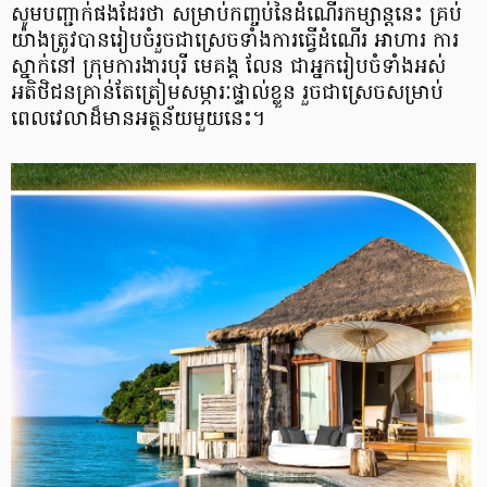
សូមបញ្ជាក់ផងដែរថា សម្រាប់កញ្ចប់នៃដំណើរកម្សាន្តនេះ គ្រប់
យ៉ាងត្រូវបានរៀបចំរួចជាស្រេចទាំងការធ្វើដំណើរ អាហារ ការ
ស្នាក់នៅ ក្រុមការងារបុរី មេគង្គ លែន ជាអ្នករៀបចំទាំងអស់
អតិថិជនគ្រាន់តែត្រៀមសម្ភារៈផ្ទាល់ខ្លួន រួចជាស្រេចសម្រាប់
ពេលវេលាដ៏មានអត្ថន័យមួយនេះ។