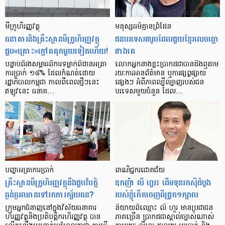
មីក្រូ​ហិរញ្ញវត្ថុ
មនុស្ស​ធម៌​គ្មាន​ព្រំដែន
ធនាគារ​និង​គ្រឹះស្ថាន​មីក្រូ​ហិរញ្ញវត្ថុ​
ជន​បរទេស​៣​រូប​ដែល​ជួយ​ខ្មែរ​លេច​ធ្លោ​
ជួប«គ្រោះ»ក្តៅ​គគុក​មួយ​ទៀត​ហើយ!
ជាង​គេ
បន្ទាប់​ពី​រង​សម្ពាធ​​ពី​ការ​ទម្លាក់​ពិដាន​អត្រា​
លោកអ្នក​នាង​ខ្លះ​ប្រាកដ​ជា​បាន​​ដឹង​ឮ​តាម​
ការ​ប្រាក់ ១៨​% ដែល​កំណត់​ដោយ​
រយៈ​ការ​អាន​ព័ត៌មាន ឬ​ការ​ផ្សព្វផ្សាយ​
រដ្ឋាភិបាល​កម្ពុជា កាល​ពី​ពេល​ថ្មីៗ​នេះ
ផ្សេងៗ អំពី​ភាព​ល្បីល្បាញ​របស់​ជន​
ឥឡូវ​នេះ ធនាគ…
បរទេស​មួយ​ចំនួន ដែល…
បញ្ហា​អត្រា​ការប្រាក់
ពាណិជ្ជករជោគជ័យ
គ្រឹះស្ថាន​មីក្រូ​ហិរញ្ញវត្ថុ​នឹង​ជួប​វិបត្តិ​
ឧកញ៉ា លី ហួរ៖ ដើមទុនរកស៊ីដំបូង
ធ្ងន់ធ្ងរ​ឈាន​ទៅ​រក​ការ​ក្ស័យធន?
របស់ខ្ញុំកើតចេញពីជ្រូក១ក្បាល
ក្រុម​អ្នក​ជំនាញ​នៅ​ក្នុង​វិស័យ​ធនាគារ
និយាយ​ពី​ឈ្មោះ លី ហួរ មាន​ប្រជាជន​
ហិរញ្ញវត្ថុ​និង​ប្រតិបត្តិករ​ហិរញ្ញ​វត្ថុ បាន​​
ភាគ​ច្រើន ប្រាកដ​ជា​ស្គាល់​ច្បាស់​ណាស់