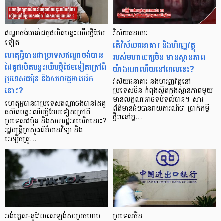
ឥណ្ឌាចង់បានដៃគូផលិតបន្ទះឈីបថ្មីថែម
វិស័យធនាគារ
ទៀត
តើវិស័យធនាគារ និងហិរញ្ញវត្ថុ
ហេតុអ្វីបានជាប្រទេសឥណ្ឌាចង់បាន
របស់មហាយក្សចិន មានស្ថានភាព
ដៃគូផលិតបន្ទះឈីបថ្មីថែមទៀតក្រៅពី
យ៉ាងណាហើយនៅពេលនេះ?
ប្រទេសជប៉ុន និងសហរដ្ឋអាមេរិក
វិស័យធនាគារ និងហិរញ្ញវត្ថុនៅ
នោះ?
ប្រទេសចិន កំពុងស្ថិតក្នុងស្ថានភាពមួយ
មានលក្ខណៈអាចទប់ទល់បាន។ សារ
ហេតុអ្វីបានជាប្រទេសឥណ្ឌាចង់បានដៃគូ
ព័ត៌មានធំៗបានរាយការណ៍ថា ប្រាក់កម្ចី
ផលិតបន្ទះឈីបថ្មីថែមទៀតក្រៅពី
ថ្មីៗនៅក្ន…
ប្រទេសជប៉ុន និងសហរដ្ឋអាមេរិកនោះ?
រដ្ឋមន្ត្រីក្រសួងព័ត៌មានវិទ្យា និង
អេឡិចត្រូ…
អង់គ្លេស-នូវែលសេឡង់សម្រេចហាម
ប្រទេសចិន