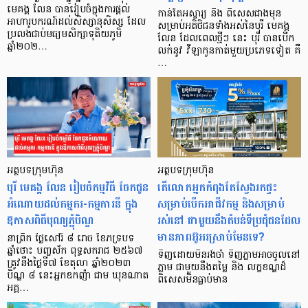
មេគង្គ លែន បានរៀបចំក្នុងការផ្តល់
កាន់តែអស្ចារ្យ និង ពិសេសជាងមុន
អាហារូបករណ៍ដល់សិស្សានុសិស្ស ដែល
សម្រាប់អតិថិជនទាំងអស់នៃបុរី មេគង្គ
ប្រលងជាប់មធ្យមសិក្សាទុតិយភូមិ
លែន ដែលពេលថ្មីៗ នេះ បុរី បានបើក
ឆ្នាំ២០២…
លក់នូវ វីឡាកូនកាត់មួយប្រភេទទៀត គឺ
…
អត្ថបទក្រុមហ៊ុន
អត្ថបទក្រុមហ៊ុន
បុរី មេគង្គ លែន រៀបចំកម្មវិធី ចែកជូន
តើលោកអ្នកកំពុងតែស្វែងរកផ្ទះ
អំណោយដល់កម្មករ-កម្មការនី ក្នុង
សម្រាប់បើកអាជីវកម្ម និងសម្រាប់
ឱកាសពិធីបុណ្យភ្ជុំបិណ្ឌ
រស់នៅ ជាមួយនឹងតំបន់ទីប្រជុំជនដែល
មានភាពអ៊ូអរស្រាប់មែនទេ?
នាព្រឹក ថ្ងៃសៅរ៍ ៨ រោច ខែភទ្របទ
ឆ្នាំថោះ បញ្ចស័ក ពុទ្ធសករាជ ២៥៦៧
ទិញដោយមិនរង់ចាំ ទិញភ្លាមអាចចូលនៅ
ត្រូវនឹងថ្ងៃទី៧ ខែតុលា ឆ្នាំ២០២៣
ភ្លាម ជាមួយនឹងតម្លៃ និង លក្ខខណ្ឌដ៏
បិណ្ឌ ៨ នេះអ្នកឧកញ៉ា ជាម ឃុនណាត
ពិសេសមិនធ្លាប់មាន
អគ្គ…