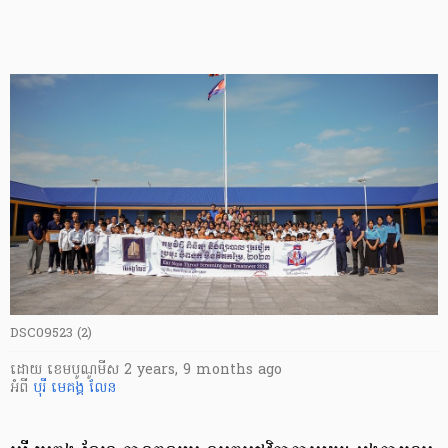
DSC09523 (2)
ដោយ
​ ខេមបូណូមីស
2 years, 9 months ago
អំពី
បុរី មេគង្គ លែន