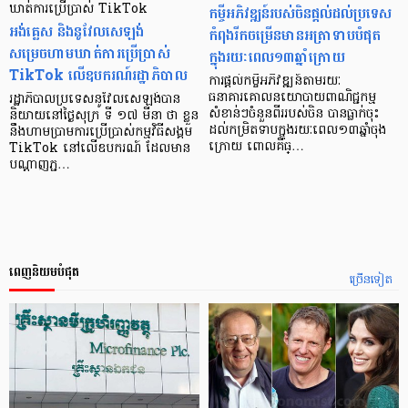
ឃាត់ការប្រើប្រាស់ TikTok
កម្ចីអភិវឌ្ឍន៍របស់ចិនផ្ដល់ដល់ប្រទេស
អង់គ្លេស និងនូវែលសេឡង់
កំពុងរីកចម្រើនមានអត្រាទាបបំផុត
សម្រេចហាមឃាត់ការប្រើប្រាស់
ក្នុងរយៈពេល១៣ឆ្នាំក្រោយ
TikTok លើឧបករណ៍រដ្ឋាភិបាល
ការផ្តល់កម្ចីអភិវឌ្ឍន៍តាមរយៈ
ធនាគារគោលនយោបាយពាណិជ្ជកម្ម
រដ្ឋាភិបាលប្រទេសនូវែលសេឡង់បាន
សំខាន់ៗចំនួនពីររបស់ចិន បានធ្លាក់ចុះ
និយាយនៅថ្ងៃសុក្រ ទី ១៧ មីនា ថា ខ្លួន
ដល់កម្រិតទាបក្នុងរយៈពេល១៣ឆ្នាំចុង
នឹងហាមប្រាមការប្រើប្រាស់កម្មវិធីសង្គម
ក្រោយ ពោលគឺធ្…
TikTok នៅលើឧបករណ៍ ដែលមាន
បណ្តាញភ្ជ…
ពេញនិយមបំផុត
ច្រើនទៀត