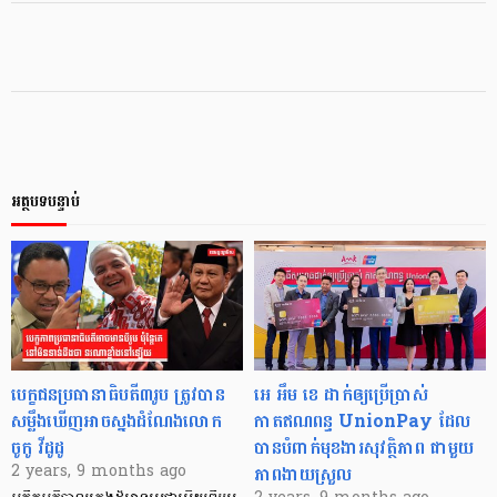
អត្ថបទបន្ទាប់
បេក្ខជនប្រធានាធិបតី៣រូប ត្រូវបាន
អេ អឹម ខេ ដាក់ឲ្យប្រើប្រាស់
សម្លឹងឃើញអាចស្នងដំណែងលោក
កាតឥណពន្ធ UnionPay ដែល
ចូកូ វីដូដូ
បានបំពាក់មុខងារសុវត្ថិភាព ជាមួយ
ភាពងាយស្រួល
2 years, 9 months ago