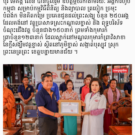
បុរី មេគង្គ លែន បានចូលរួម ឧបត្ថម្ភថវិកាតាមរយៈ អង្គការហូប
កម្ពុជា សម្រាប់កម្មវិធីពិនិត្យ និងព្យាបាល ត្រចៀក ច្រមុះ
បំពង់ក មិនគិតកម្រៃ ប្រគេនជូនដល់ព្រះសង្ឃ ចំនួន ២៥០អង្គ
ដែលគង់នៅ វត្តប្រាសាទស្រះកណ្តាលខ្ទាស់ និង ពុទ្ធបរិស័ទ
ចំណុះជើងវត្ត ចំនួនជាង១៥០នាក់ ព្រមទាំងកុមារកំ
ព្រាចំនួន១២៣នាក់ ដែលស្នាក់នៅមណ្ឌលកុមារកំព្រាវិសាខា
នៃក្តីសង្ឃឹមវត្តខ្ចាស់ ស្ថិតនៅភូមិខ្ទាស់ សង្កាត់បុស្បូវ ស្រុក
ព្រះនេត្រព្រះ ខេត្តបន្ទាយមានជ័យ ។