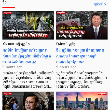
ថ្មីៗ
ច្រើនទៀត
សំណល់អេឡិចត្រូនិក
វិស័យហិរញ្ញវត្ថុ
អាម៉េរិក រឹតបន្តឹងការនាំចេញកាក
ចិន ប្រើ​អំណាចពន្ធដាររឹតកអ្នកមាន
សំណល់អេឡិចត្រូនិក ដើម្បីទប់ស្កាត់
ស្ដុកស្ដម្ភ ដែលផ្ទេរទ្រព្យសម្បត្តិ
ការបាត់បង់រ៉ែយុទ្ធសាស្ត្រ
ចេញទៅក្រៅប្រទេស
8 hours ago
9 hours ago
កាក​សំណល់​អេឡិច​ត្រូនិកដែល​ពីមុនធ្លាប់​
រដ្ឋាភិបាលចិន កំពុងបើកយុទ្ធនាការរឹត
ត្រូវបានចាត់ទុកថាជាសំរាម និងនាំចេញ
បន្តឹងលើក្រុមមហាសេដ្ឋី​យ៉ាង​ក្ដៅគគុក។
ទៅកែច្នៃនៅបរទេស​នោះ ពេលនេះ
​ក្រុមអ្នកមានស្ដុកស្ដម្ភ ដែល​ធ្លាប់​តែផ្ទេរ
កំពុងប្រែក្លាយជាធនធានយុទ្ធសាស្ត្រដ…
ទ្រព្យសម្បត្តិរាប់រយពាន់ល…