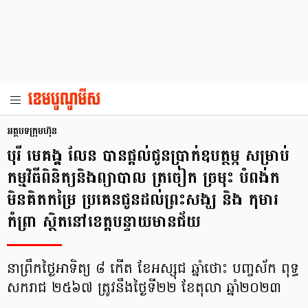
អត្ថបទក្រុមហ៊ុន
បុរី មេគង្គ លែន បានផ្តល់ជូនប្រាក់ឧបត្ថម្ភ សម្រាប់
កម្មវិធីពិនិត្យនិងព្យាបាល ត្រចៀក ច្រមុះ បំពង់ក
មិនគិតកម្រៃ ប្រគេនជូនដល់ព្រះសង្ឃ និង កុមារ
កំព្រា ស្ថិតនៅខេត្តបន្ទាយមានជ័យ
នាព្រឹកថ្ងៃអាទិត្យ ៨ កើត ខែអស្សុជ ឆ្នាំថោះ បញ្ចស័ក ពុទ្ធ
សករាជ ២៥៦៧ ត្រូវនឹងថ្ងៃទី២២ ខែតុលា ឆ្នាំ២០២៣