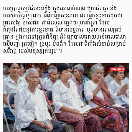
ការប្រាព្ធកម្មវិធីនេះឡើង ក្នុងគោលបំណង ជួយគិតគូរ និង
ការយកចិត្តទុកដាក់ អំពីបញ្ហាសុខភាព ដល់អ្នកខ្វះខាតដូចជា
ព្រះសង្ឃ ចាស់ជរា ជាពិសេស ក្មេងៗកុមារកំព្រា ដែល
កំពុងតែជួបនូវការខ្វះខាត ពុំមានលទ្ធភាព ឬពុំមានពេលគ្រប់
គ្រាន់ ក្នុងការទៅត្រួតពិនិត្យ និងព្យាបាលអោយទាន់ពេលវេលា
លើបញ្ហា ត្រចៀក ច្រមុះ បំពង់ក ដែលជាទីតាំងសំខាន់សម្រាប់
សរីរាង្គ របស់មនុស្សគ្រប់រូប ។