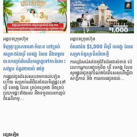
អត្ថបទក្រុមហ៊ុន
អត្ថបទក្រុមហ៊ុន
ទិញផ្ទះប្រភេទណាក៏បាន នៅគ្រប់
ចំណងដៃ $1,000 ពីបុរី មេគង្គ លែន
គម្រោងនៃបុរី មេគង្គ លែន នឹងទទួល
សម្រាប់គូស្វាមីភរិយាថ្មី
បានកញ្ចប់ដំណើរកម្សាន្តទៅកាន់កោះ
ការជ្រើសរើសដៃគូជីវិតពិតជាសំខាន់ បើ
សង្សារ ចំនួន២យប់ ៣ថ្ងៃ
លោកអ្នកបានជួបគូពិត បុរី មេគង្គ លែន
សូមផ្តល់ជូននូវចំណងដៃពិសេសដើម្បីជា
ការផ្តល់ជូនពិសេសបានមកដល់ទៀត
សាក្ខីភាព និង ការអបអរជូនដល់…
ហើយ សម្រាប់អតិថិជនដែលទិញផ្ទះនៅ
បុរី មេគង្គ លែន គ្រប់គម្រោង និងគ្រប់
ប្រភេទផ្ទះទាំងអស់ នឹងទទួលបានកញ្ចប់
ដំណើរកម្…
ផ្សេងទៀត