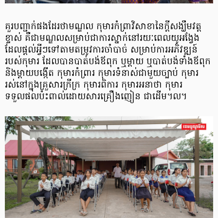
គួរបញ្ជាក់ផងដែរថាមណ្ឌល កុមារកំព្រាវិសាខានៃក្តីសង្ឃឹមវត្ត
ខ្ទាស់ គឺជាមណ្ឌលសម្រាប់ជាការស្នាក់នៅរយៈពេលយូអង្វែង
ដែលផ្តល់អ្វីៗទៅតាមតម្រូវការចាំបាច់ សម្រាប់ការអភិវឌ្ឍន៍
របស់កុមារ ដែលបានបាត់បង់ឪពុក ឬម្តាយ ឬបាត់បង់ទាំងឪពុក
និងម្តាយបង្កើត កុមារកំព្រារ កុមារទំនាស់ជាមួយច្បាប់ កុមារ
រស់នៅក្នុងគ្រួសារក្រីក្រ កុមារពិការ កុមារអនាថា កុមារ
ទទួលផលប៉ះពាល់ដោយសារគ្រឿងញៀន ជាដើម។ល។