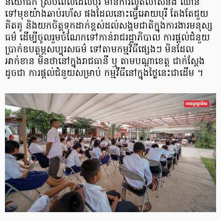
និយោជិក ស្របពេលដែលបុរី មានការលូតលាស់និង ឈាន
ទៅមុខយ៉ាងឆាប់រហ័ស ផងដែលនោះធ្វើអោយបុរី តែងតែជួយ
គិតគូ និងយកចិត្តទុកដាក់ខ្ពស់ដល់សង្គមជាតិក្នុងការងារមនុស្ស
ធម៌ ដើម្បីចូលរួមចំណែកទៅកាន់រាជរដ្ឋាភិបាល ការផ្តល់ជំនួយ
ប្រាក់ឧបត្ថម្ភសប្បុរសធម៌ ទៅតាមកម្មវិធីផ្សេងៗ មិនដែល
អាក់ខាន មិនថានៅក្នុងរាជធានី ឬ តាមបណ្តាខេត្ត ជាក់ស្តែង
ដូចជា ការផ្តល់ជំនួយសម្រាប់ កម្មវីធីនៅក្នុងថ្ងៃនេះជាដើម ។