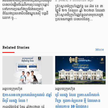
2 years, 9 months ago
អតីតអភិបាលក្រុងដ៏មានប្រជាប្រិយពីររូប
បានចាប់ផ្ដើមដំណើរការចុះឈ្មោះឆ្ពោះ
គ្រឹះស្ថានមីក្រូហិរញ្ញវត្ថុ អេ អឹម ខេ នា
ទៅរកការប្រណាំងប្រជែងសម្រាប់
ថ្ងៃទី ២១ ខែតុលា ឆ្នាំ ២០២៣ ដែលជា
ដំណែងប្រធានាធិបតីឥណ្ឌូនេស៊ី បន្តពី
គ្រឹះស្ថានមីក្រូហិរញ្ញវត្ថុឈានមុខគេក្នុង
លោក ចូ…
ប្រទេសកម្ពុជា បានចាប់ដៃគូ…
Related Stories
More
អត្ថបទក្រុមហ៊ុន
អត្ថបទក្រុមហ៊ុន
ឱកាសអាហារូបករណ៍រហូតដល់ ៥ឆ្នាំ
បុរី មេគង្គ លែន ប្រកាសបើកលក់
ពីបុរី មេគង្គ លែន !
វីឡា កូនកាត់ប្រភេទ ថ្មី ដែលមាន
តម្លៃក្រោម 𝟏𝟎 ម៉ឺនដុល្លារ
កាលពីថ្ងៃទី៨ ខែធ្នូ ឆ្នាំ២០២៣ បុរី