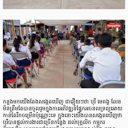
កន្លងមកយើងតែងសង្កេតឃើញ ជារឿយៗថា បុរី មេគង្គ លែន
មិនត្រឹមតែបានចូលរួមក្នុងការអភិវឌ្ឍន៍ផ្នែកអចនលទ្រព្យអោយ
កាន់តែរីកចម្រើនប៉ុណ្ណោះទេ ក្នុងនោះយើងបានសង្កេតឃើញថា
បុរីបានផ្តល់ការងារជាច្រើនកន្លែង ដល់បុគ្គលិក កម្មករ