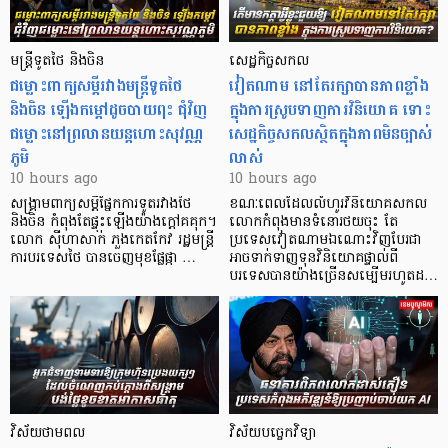
មន្ត្រីទូតថៃ និងចិន
សេដ្ឋកិច្ចសកល
ជម្លោះពាក្យសម្តីរវាងមន្ត្រីទូតថៃ
វៀតណាម នៅតែរក្សាបានភាពខ្លាំង
និងចិន ឡើងកម្ដៅដូចបាយពុះ ជុំវិញ
ក្នុងការស្រូបទាញការវិនិយោគ​ ទោះ
ជម្លោះនៅព្រលានយន្តហោះសុវណ្ណ
សេដ្ឋកិច្ចសកលស្ថិតក្នុងភាពមិនច្បាស់
ភូមិ
លាស់
10 hours ago
10 hours ago
សង្គ្រាមពាក្យសម្តីផ្នែកការទូតរវាងថៃ
ខណៈពេលដែលលំហូរវិនិយោគសកល
និងចិន កំពុងតែផ្ទុះឡើងយ៉ាងក្តៅគគុក។
លោកកំពុងមានទំនោរថយចុះ តែ
លោក ស៊ីហាសាក់ ភួងកេតកែវ រដ្ឋមន្ត្រី
ប្រទេសវៀតណាមឯណោះវិញបែរជា
ការបរទេសថៃ បានចេញមុខផ្លែផ្កា …
អាចទាក់ទាញទុនវិនិយោគផ្ទាល់ពី
បរទេសបានយ៉ាងច្រើនសម្បើមរហូតដ…
វិស័យថាមពល
វិស័យបច្ចេកវិទ្យា