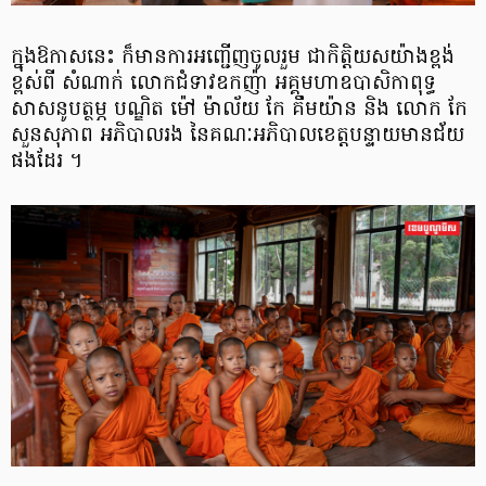
ក្នុងឱកាសនេះ ក៏មានការអញ្ជើញចូលរួម ជាកិត្តិយសយ៉ាងខ្ពង់
ខ្ពស់ពី សំណាក់ លោកជំទាវឧកញ៉ា អគ្គមហាឧបាសិកាពុទ្ធ
សាសនូបត្ថម្ភ បណ្ឌិត ម៉ៅ ម៉ាល័យ កែ គឹមយ៉ាន និង លោក កែ
សួនសុភាព អភិបាលរង នៃគណៈអភិបាលខេត្តបន្ទាយមានជ័យ
ផងដែរ ។