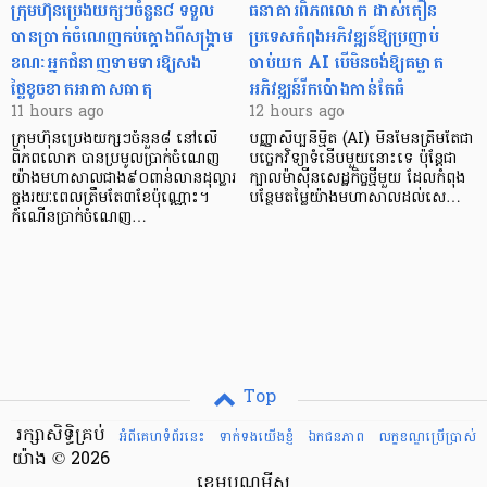
ក្រុមហ៊ុនប្រេងយក្សៗចំនួន៨ ទទួល
ធនាគារពិភពលោក ដាស់តឿន
បានប្រាក់ចំណេញកប់ក្តោងពីសង្គ្រាម
ប្រទេសកំពុងអភិវឌ្ឍន៍ឱ្យប្រញាប់
ខណៈអ្នកជំនាញទាមទារឱ្យសង
ចាប់យក AI បើមិនចង់ឱ្យគម្លាត
ថ្លៃខូចខាតអាកាសធាតុ
អភិវឌ្ឍន៍រីកប៉ោងកាន់តែធំ
11 hours ago
12 hours ago
ក្រុមហ៊ុនប្រេងយក្សៗចំនួន៨ នៅលើ
បញ្ញាសិប្បនិម្មិត (AI) មិនមែនត្រឹមតែជា
ពិភពលោក បានប្រមូលប្រាក់ចំណេញ
បច្ចេកវិទ្យាទំនើបមួយនោះទេ ប៉ុន្តែជា
យ៉ាងមហាសាលជាង៩០ពាន់លានដុល្លារ
ក្បាលម៉ាស៊ីនសេដ្ឋកិច្ចថ្មីមួយ ដែលកំពុង
ក្នុងរយៈពេលត្រឹមតែ៣ខែប៉ុណ្ណោះ។
បន្ថែមតម្លៃយ៉ាងមហាសាលដល់សេ…
កំណើនប្រាក់ចំណេញ…
Top
រក្សាសិទ្ធិគ្រប់
អំពីគេហទំព័រនេះ
ទាក់ទងយើងខ្ញំ
ឯកជនភាព
លក្ខខណ្ឌ​ប្រើ​ប្រាស់
យ៉ាង © 2026
ខេមបូណូមីស