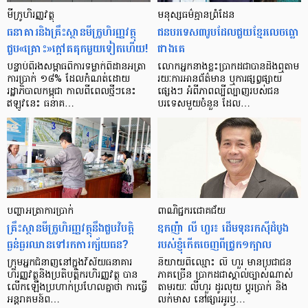
មីក្រូ​ហិរញ្ញវត្ថុ
មនុស្ស​ធម៌​គ្មាន​ព្រំដែន
ធនាគារ​និង​គ្រឹះស្ថាន​មីក្រូ​ហិរញ្ញវត្ថុ​
ជន​បរទេស​៣​រូប​ដែល​ជួយ​ខ្មែរ​លេច​ធ្លោ​
ជួប«គ្រោះ»ក្តៅ​គគុក​មួយ​ទៀត​ហើយ!
ជាង​គេ
បន្ទាប់​ពី​រង​សម្ពាធ​​ពី​ការ​ទម្លាក់​ពិដាន​អត្រា​
លោកអ្នក​នាង​ខ្លះ​ប្រាកដ​ជា​បាន​​ដឹង​ឮ​តាម​
ការ​ប្រាក់ ១៨​% ដែល​កំណត់​ដោយ​
រយៈ​ការ​អាន​ព័ត៌មាន ឬ​ការ​ផ្សព្វផ្សាយ​
រដ្ឋាភិបាល​កម្ពុជា កាល​ពី​ពេល​ថ្មីៗ​នេះ
ផ្សេងៗ អំពី​ភាព​ល្បីល្បាញ​របស់​ជន​
ឥឡូវ​នេះ ធនាគ…
បរទេស​មួយ​ចំនួន ដែល…
បញ្ហា​អត្រា​ការប្រាក់
ពាណិជ្ជករជោគជ័យ
គ្រឹះស្ថាន​មីក្រូ​ហិរញ្ញវត្ថុ​នឹង​ជួប​វិបត្តិ​
ឧកញ៉ា លី ហួរ៖ ដើមទុនរកស៊ីដំបូង
ធ្ងន់ធ្ងរ​ឈាន​ទៅ​រក​ការ​ក្ស័យធន?
របស់ខ្ញុំកើតចេញពីជ្រូក១ក្បាល
ក្រុម​អ្នក​ជំនាញ​នៅ​ក្នុង​វិស័យ​ធនាគារ
និយាយ​ពី​ឈ្មោះ លី ហួរ មាន​ប្រជាជន​
ហិរញ្ញវត្ថុ​និង​ប្រតិបត្តិករ​ហិរញ្ញ​វត្ថុ បាន​​
ភាគ​ច្រើន ប្រាកដ​ជា​ស្គាល់​ច្បាស់​ណាស់
លើក​ឡើង​ប្រហាក់​ប្រហែល​គ្នា​ថា ការ​ធ្វើ​
តាមរយៈ លីហួរ ដូរ​លុយ ប្តូរ​បា្រក់ និង​
អន្តរាគមន៍​ព…
លក់​មាស នៅ​ផ្សារ​អូរ​ឫ…