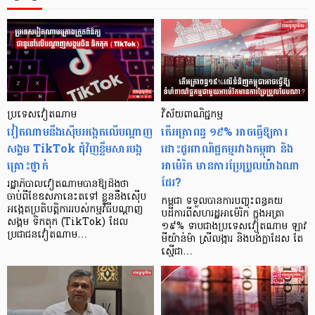
ប្រទេសវៀតណាម
វិស័យពាណិជ្ជកម្ម
វៀតណាមនឹងស៊ើបអង្កេតលើបណ្ដាញ
តើអត្រាពន្ធ ១៩% អាចធ្វើឱ្យការ
សង្គម TikTok ជុំវិញខ្លឹមសារបង្ក
ដោះដូរពាណិជ្ជកម្មរវាងកម្ពុជា និង
គ្រោះថ្នាក់
អាម៉េរិក មានការប្រែប្រួលយ៉ាងណា
ដែរ?
រដ្ឋាភិបាលវៀតណាមបានឱ្យដឹងថា
ចាប់ពីខែឧសភានេះតទៅ ខ្លួននឹងស៊ើប
កម្ពុជា ទទួលបានការបញ្ចុះពន្ធគយ
អង្កេតប្រតិបត្តិការរបស់កម្មវិធីបណ្តាញ
បដិការពីសហរដ្ឋអាម៉េរិក ក្នុងអត្រា
សង្គម ទិកតុក (TikTok) ដែល
១៩% ទាបជាងប្រទេសវៀតណាម ឡាវ
ប្រជាជនវៀតណាម…
មីយ៉ាន់ម៉ា ស្រីលង្ការ និងបង់ក្លាដែស តែ
ស្មើជា…