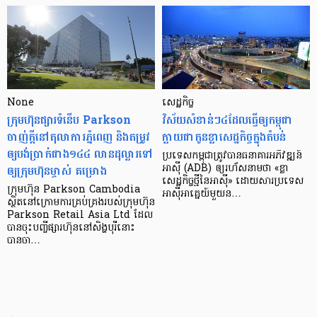
None
សេដ្ឋកិច្ច​
ក្រុមហ៊ុនផ្សារទំនើប Parkson
វិស័យ​សំខាន់ៗ​៤​ដែល​ធ្វើ​ឲ្យ​កម្ពុជា​
ចាញ់ក្ដីនៅតុលាការភ្នំពេញ និងតម្រូវ
ក្លាយ​ជា​កូន​ខ្លា​សេដ្ឋកិច្ច​ក្នុង​តំបន់
ឲ្យបង់ប្រាក់ជាង១៤៤ លានដុល្លារទៅ
ប្រទេស​កម្ពុជា​ត្រូវ​បាន​ធនាគារ​អភិវឌ្ឍន៍​
ឲ្យក្រុមហ៊ុនម្ចាស់ គម្រោង
អាស៊ី (ADB) ឲ្យ​រហ័ស​នាមថា «ខ្លា​
សេដ្ឋកិច្ច​ថ្មី​នៃ​អាស៊ី» ដោយសារ​ប្រទេស​
ក្រុមហ៊ុន Parkson Cambodia
អាស៊ី​អាគ្នេយ៍​មួយ​ន…
ស្ថិតនៅក្រោមការគ្រប់គ្រងរបស់ក្រុមហ៊ុន
Parkson Retail Asia Ltd ដែល
បានចុះបញ្ចីផ្សារហ៊ុននៅសិង្ហបុរីនោះ
បានចា…