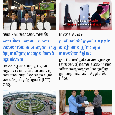
កម្ពុជា - មជ្ឈមណ្ឌលភស្តុភារទំនើប
ក្រុមហ៊ុន Apple
កម្ពុជានឹងមានមជ្ឈមណ្ឌលភស្តុភារ
ក្រុមហ៊ុនផ្គត់ផ្គង់ឱ្យក្រុមហ៊ុន Apple
ទំនើបលំដាប់ពិភពលោកដំបូងគេ ដើម្បី
នៅវៀតណាម ត្រូវការកម្មករ
ជំរុញពាណិជ្ជកម្ម ការតភ្ជាប់ និងកាត់
ជាង១០ម៉ឺននាក់ឆ្នាំនេះ
បន្ថយចំណាយ
ក្រុមហ៊ុនមួយចំនួនដែលបានបណ្ដាក់ទុន
នៅប្រទេសវៀតណាម និងជាអ្នកផ្គត់ផ្គង់
ប្រទេសកម្ពុជានឹងមានមជ្ឈមណ្ឌល
ផលិតផលសម្រាប់ក្រុមហ៊ុនបច្ចេកវិទ្យា
ភស្តុភារទំនើបលំដាប់ពិភពលោកតម្លៃ
ខ្នាតយក្សរបស់អាម៉េរិក Apple នឹង
រាប់រយលានដុល្លារដំបូងគេមួយ បន្ទាប់
ជ្រើស…
ពីសាជីវកម្មហិរញ្ញវត្ថុអន្តរជាតិ (IFC)
បានចុ…