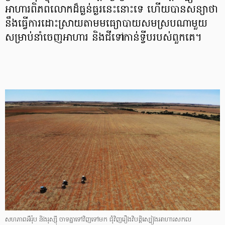
អាហារពិភពលោកដ៏ធ្ងន់ធ្ងរនេះនោះទេ ហើយបានសន្យាថា
នឹងធ្វើការដោះស្រាយតាមមធ្យោបាយសមស្របណាមួយ
សម្រាប់នាំចេញអាហារ និងជីទៅកាន់ទ្វីបរបស់ពួកគេ។
សហភាពអឺរ៉ុប និងរុស្ស៊ី ចាទគ្នាទៅវិញទៅមក ជុំវិញរឿងវិបត្តិស្បៀងអាហារសកល