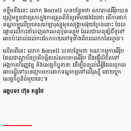
ទន្ទឹម​នឹង​នេះ លោក Borrell បាន​បន្ថែម​ថា សហភាព​អឺរ៉ុប​បាន​
ត្រៀមខ្លួន​ជា​ស្រេច​ក្នុង​ការ​ត្រួតពិនិត្យ​មើល​ផង​ដែរ​ថា តើ​ការ​ដាក់​
ទណ្ឌកម្ម​លើ​ប្រទេស​បេឡា​រុស្ស​មុន​សង្គ្រាម​អ៊ុយ​ក្រែ​ន​នោះ ដែល​
ផ្តោត​លើ​ការ​នាំ​ចេញ​សារធាតុ​ប៉ូ​តា​ស្យូ​ម ដែល​ជា​ធាតុ​ផ្សំ​ជី​ទូទៅ​
អាច​ប៉ះពាល់​ដល់​ការ​ចែកចាយ​នៅ​ទូ​ទាំង​ពិភពលោក​ដែរ​ឬទេ​។
លើស​ពី​នេះ លោក Borrell បាន​បន្ថែម​ថា គណៈកម្មការ​អឺរ៉ុប
ដែល​ជា​ស្ថាប័ន​ប្រតិបត្តិ​របស់​សហភាព​អឺរ៉ុប នឹង​ផ្ញើ​លិខិត​ទៅ​
អង្គការ​ហិរញ្ញវត្ថុ និង​សេដ្ឋកិច្ច​នានា ដើម្បី​ពន្យល់​ពី​អ្វី​ដែល​ពួក​គេ​
អាច​ធ្វើ​ទៅ​បាន​ក្រោម​ការ​ដាក់​ទណ្ឌកម្ម​ទៅ​លើ​រុ​ស្ស៊ី ដោយ​ប្លុក​
សេដ្ឋកិច្ច​ដ៏​ធំ​មួយ​នេះ​៕
អត្ថបទ​៖ ហ៊ុន គន្ធ​ថៃ