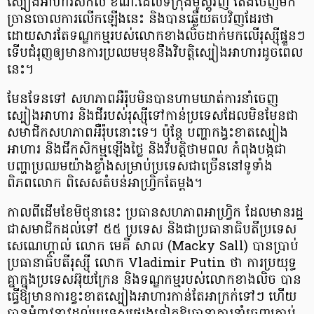
ស្បៀងអាហារ​សកល ខណៈ​ដែល​ទីក្រុង​ម៉ូ​ស្គូ​វិញ តែង​ចេញ​មក​
ច្រាន​ចោលការ​លើក​ឡើង​នេះ និង​បាន​ឆ្លើយ​តប​វិញ​ដែរ​ថា
ដោយសារ​តែ​ទណ្ឌកម្ម​របស់​លោក​ខាងលិច​ដាក់​មក​លើ​រុ​ស្ស៊ី​ផ្ទួន​ៗ
ទើប​ជំរុញ​ឲ្យ​មានការ​ប្រឈម​មុខ​នឹង​វិបត្តិ​ស្បៀងអាហារ​ដូច​ពេល​
នេះ​។
មែនទែន​ទៅ សហភាព​អឺរ៉ុប​មិន​បាន​ហាមឃាត់​ការ​នាំ​ចេញ​
ស្បៀងអាហារ និង​ជី​របស់​រុ​ស្ស៊ី​ទៅ​កាន់​ប្រទេស​ដែល​មិនមែន​ជា​
សមាជិក​សហភាព​អឺរ៉ុប​នោះ​ទេ​។ ប៉ុន្ដែ បញ្ហា​កង្វះខាត​ស្បៀង
អាហារ និង​ជី​កសិកម្ម​ឡើងថ្លៃ និង​វិបត្តិ​ថាមពល កំពុង​បង្ក​ជា​
បញ្ហា​ប្រឈម​យ៉ាង​ខ្លាំង​សម្រាប់​ប្រទេស​ជា​ច្រើន​នៅ​ទូ​ទាំង​
ពិភពលោក ពិសេស​តំបន់​អាហ្វ្រិក​តែ​ម្ដង​។
កាលពីដើម​ខែមិថុនា​នេះ ប្រធាន​សហភាព​អាហ្វ្រិក ដែល​មាន​រដ្ឋ​
ជា​សមាជិក​ដល់​ទៅ ៥៥ ប្រទេស និង​ជា​ប្រធានាធិបតី​ប្រទេស​
សេ​ណេ​ហ្គា​ល់ លោក មេ​គី សាល (Macky Sall) បាន​ប្រាប់​
ប្រធានាធិបតី​រុ​ស្ស៊ី លោក Vladimir Putin ថា ការ​ប្រយុទ្ធ​
គ្នា​ក្នុង​ប្រទេស​អ៊ុយ​ក្រែ​ន និង​ទណ្ឌកម្ម​របស់​លោក​ខាងលិច បាន​
ធ្វើ​ឱ្យ​មានការ​ខ្វះខាត​ស្បៀងអាហារ​កាន់តែ​អាក្រក់​ទៅ​ៗ ហើយ​