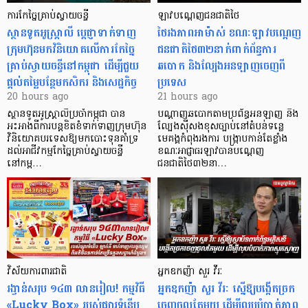
ការកែច្នៃគ្រាប់ស្វាយចន្ទី
ឡាវបណ្តេញជនជាតិថៃ
ស្ថានទូតអូស្ត្រាលី ប្តេជ្ញាទាក់ទាញ
ថៃរងភាពអាម៉ាស់ ខណៈឡាវបណ្តេញ
ក្រុមហ៊ុនមក​វិនិយោគលើការកែច្នៃ
ជនជាតិថៃ៣២នាក់ពាក់ព័ន្ធការ
គ្រាប់ស្វាយចន្ទីនៅកម្ពុជា ដើម្បីជួយ
ឆបោក និងល្បែងអនឡាញចេញពី
ផ្តល់តម្លៃបន្ថែមកសិករ និងសេដ្ឋកិច្ច
ប្រទេស
20 hours ago
21 hours ago
ស្ថានទូតអូស្ត្រាលីប្រចាំកម្ពុជា បាន
បណ្តាញឆបោកតាមប្រព័ន្ធអនឡាញ និង
អះអាងពីការបន្តខិតខំទាក់ទាញក្រុមហ៊ុន
ល្បែងស៊ីសងខុសច្បាប់នៅតំបន់ទន្លេ
វិនិយោគបរទេសឱ្យមកបោះទុនគាំទ្រ
មេគង្គកំពុងរងការ បង្ក្រាប​កាន់តែខ្លាំង
ដល់អាជីវកម្មកែច្នៃគ្រាប់ស្វាយចន្ទី
ខណៈអាជ្ញាធរឡាវបានបណ្តេញ
នៅកម្ព…
ជនជាតិថៃ៣២នា…
វិស័យការពារជាតិ
អ្នកឧកញ៉ា សួរ វីរៈ
រង្វាន់សរុប ១៤៣ លានរៀល! កម្មវិធី
អ្នកឧកញ៉ា សួរ វីរៈ ស្នើឱ្យបង្កើតច្រក
«Lucky Box» របស់ផ្សារទំនើប
ចេញចូលតែមួយ ដើម្បីលុបបំបាត់ភាព