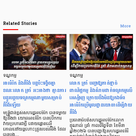
Related Stories
More
ទណ្ឌកម្ម
ទណ្ឌកម្ម
អាម៉េរិក និងអ៊ីរ៉ង់ បន្តប៉ះទង្គិចគ្នា
លោក ត្រាំ បញ្ជាឱ្យកាត់ផ្ដាច់
ខណៈលោក ត្រាំ អះអាងថា គ្មានការ
ពាណិជ្ជកម្ម និងគំរាមដាក់ទណ្ឌកម្មលើ
បន្ធូរបន្ថយទណ្ឌកម្មណាមួយសម្រាប់
អេស្ប៉ាញ ក្រោយខឹងមិនឱ្យកងទ័ព
អ៊ីរ៉ង់ឡើយ
អាម៉េរិកប្រើមូលដ្ឋានយោធាដើម្បីវាយ
អ៊ីរ៉ង់
មន្ត្រីជាន់ខ្ពស់សហរដ្ឋអាម៉េរិក បានទម្លាយ
ឱ្យដឹងថា យោធាអាម៉េរិក បានបើកការ
ប្រធានាធិបតីសហរដ្ឋអាម៉េរិកលោក
វាយប្រហារជាថ្មី ដោយផ្តោតលើ
ដូណាល់ ត្រាំ កាលពីថ្ងៃទី៣ ខែមីនា
គោលដៅយន្តហោះដ្រូនរបស់អ៊ីរ៉ង់ ដែល
ឆ្នាំ២០២៦ បានបញ្ជាឱ្យសហរដ្ឋអាម៉េរិ
បានបង្ក…