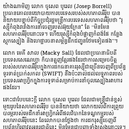
យ៉ាងណាមិញ លោក ចូ​សេព បូ​រេល (Josep Borrell)
ប្រធាន​គោលនយោបាយ​ការ​បរទេស​របស់​សហភាព​អឺរ៉ុប បាន​
និយាយ​បន្ទាប់​ពី​កិច្ចប្រជុំ​រដ្ឋមន្ត្រី​ការ​បរទេស​សហភាព​អឺរ៉ុប​ថា "​រុ​
ស្ស៊ី​កំពុង​រារាំង​ការ​នាំ​ចេញ​របស់​អ៊ុយ​ក្រែ​ន​" តែ “​មិនមែន​
សហភាព​អឺរ៉ុប​នោះ​ទេ​។ ហើយ​រុ​ស្សី​កំពុង​បំផ្លាញ​កំពង់​ផែ កន្លែង​
ស្តុក​ស្បៀង និង​ហេដ្ឋារចនាសម្ព័ន្ធ​ដឹក​ជញ្ជូន​ថែម​ទៀត​ផង​”​។
លោក មេ​គី សាល (Macky Sall) ដែល​ជា​ប្រធានាធិបតី​
ប្រទេស​សេ​ណេ​ហ្គា ក៏​បាន​ត្អូញត្អែរ​ផង​ដែរ​ថា​ការ​សម្រេចចិត្ត​
របស់​សហភាព​អឺរ៉ុប​ក្នុង​ការ​ដក​ធនាគារ​រុ​ស្ស៊ី​ជា​ច្រើន​ចេញពី​ប្រព័ន្ធ​
ទូរ​ទាត់​ប្រាក់​សកល (SWIFT) នឹង​ប៉ះពាល់​ដល់​លទ្ធភាព​របស់​
ប្រទេស​អាហ្វ្រិក​ក្នុង​ការ​ទូទាត់​សម្រាប់​ការ​នាំ​ចូល​ស្បៀងអាហារ​
ផង​ដែរ​។
ទោះជា​បែប​នេះ​ក្តី លោក ចូ​សេព បូ​រេល ដែល​ជា​មន្ត្រីជាន់ខ្ពស់​
មួយ​រូប​នៃ​សហភាព​អឺរ៉ុប បាន​និយាយ​ថា លោក​យល់​ពី​ការ​ព្រួយ
បារម្ភ​របស់​មេដឹកនាំ​អាហ្វ្រិក​អំពី​ផលវិបាក​នៃ​ទណ្ឌកម្ម​របស់​
សហភាព​អឺរ៉ុប​នេះ តែ​លោក​បាន​ថ្លែង​ថា ការ​ដក​រុ​ស្ស៊ី​ចេញពី​
ប្រព័ន្ធ​ហិរញ្ញវត្ថុ​អន្តរជាតិ​នេះ មិនមែន​ជា​បញ្ហា​ទាំងស្រុង​នោះ​ទេ​។