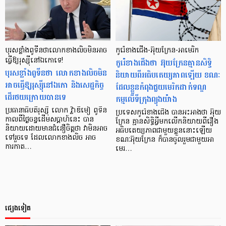
បុរសខ្លាំងពូទីនថាលោកខាងលិចមិនអាច
កូរ៉េខាងជើង-អ៊ុយក្រែន-អាមេរិក
ធ្វើឱ្យរុស្ស៊ីនៅឯកោទេ!
កូរ៉េខាងជើងថា អ៊ុយក្រែនគ្មានសិទ្ធិ
បុរសខ្លាំងពូទីនថា លោកខាងលិចមិន
និយាយពីអធិបតេយ្យភាពឡើយ ខណៈ
អាចធ្វើឱ្យរុស្ស៊ីនៅឯកោ និងសេដ្ឋកិច្ច
ដែលខ្លួនកំពុងជួយមេរិកដាក់ទណ្ឌ
ដើរថយក្រោយបានទេ
កម្មលើទីក្រុងព្យុងយ៉ាង
ប្រធានាធិបតីរុស្ស៊ី លោក វ្ល៉ាឌីមៀ ពូទីន
ប្រទេសកូរ៉េខាងជើង បានអះអាងថា អ៊ុយ
កាលពីថ្ងៃចន្ទដើមសប្តាហ៍នេះ បាន
ក្រែន គ្មានសិទ្ធិអ្វីមកលើកនិយាយពីរឿង
និយាយដោយមានជំនឿចិត្តថា វាមិនអាច
អធិបតេយ្យភាពជាមួយខ្លួននោះឡើយ
ទៅរួចទេ ដែលលោកខាងលិច អាច
ខណៈអ៊ុយក្រែន ក៏បានចូលរួមជាមួយអា
ការកាត…
មេរ…
ផ្សេងទៀត