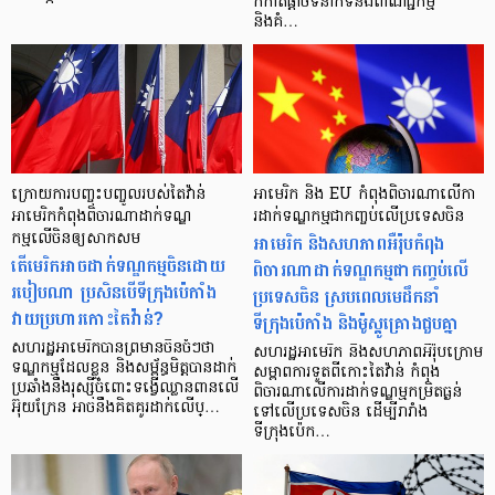
កកាត់ផ្ដាច់ទំនាក់ទំនងពាណិជ្ជកម្ម
និងគំ…
ក្រោយការបញ្ចុះបញ្ចូលរបស់តៃវ៉ាន់
អាមេរិក និង EU កំពុងពិចារណាលើកា
អាមេរិកកំពុងពិចារណាដាក់ទណ្ឌ
រដាក់ទណ្ឌកម្មជាកញ្ចប់លើប្រទេសចិន
កម្មលើចិនឲ្យសាកសម
អាមេរិក និងសហភាពអឺរ៉ុបកំពុង
តើមេរិកអាចដាក់ទណ្ឌកម្មចិនដោយ
ពិចារណាដាក់ទណ្ឌកម្មជាកញ្ចប់លើ
របៀបណា ប្រសិនបើទីក្រុងប៉េកាំង
ប្រទេសចិន ស្របពេលមេដឹកនាំ
វាយប្រហារកោះតៃវ៉ាន់?
ទីក្រុងប៉េកាំង និងម៉ូស្គូគ្រោងជួបគ្នា
សហរដ្ឋអាមេរិកបានព្រមានចិនចំៗថា
សហរដ្ឋអាមេរិក និងសហភាពអឺរ៉ុបក្រោម
ទណ្ឌកម្មដែលខ្លួន និងសម្ព័ន្ធមិត្តបានដាក់
សម្ពាពការទូតពីកោះតៃវ៉ាន់ កំពុង
ប្រឆាំងនឹងរុស្ស៊ីចំពោះទង្វើឈ្លានពានលើ
ពិចារណាលើការដាក់ទណ្ឌម្មកម្រិតធ្ងន់
អ៊ុយក្រែន អាចនឹងគិតគូរដាក់លើប្…
ទៅលើប្រទេសចិន ដើម្បីរារាំង
ទីក្រុងប៉េក…