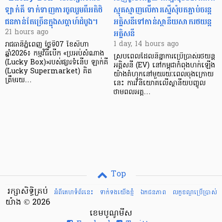
ឡាក់គី ទាក់ទាញការចូលរួមពីអតិថិ
ស្មុគស្មាញលើការស្នើសុំបតភ្ជាប់ចរន្ត
ជនកាន់តែច្រើនក្នុងសប្តាហ៍ដំបូង។
អគ្គិសនីទៅកាន់ស្ថានីយសាករថយន្ត
អគ្គិសនី
21 hours ago
1 day, 14 hours ago
រាជធានីភ្នំពេញ ថ្ងៃទី07 ខែសីហា
ឆ្នាំ2026៖ កម្មវិធីបើក «ប្រអប់សំណាង
ស្របពេលដែលនិន្នាការប្រើប្រាស់រថយន្ត
(Lucky Box)»របស់ផ្សារទំនើប ឡាក់គី
អគ្គិសនី (EV) នៅកម្ពុជាកំពុងហក់ឡើង
(Lucky Supermarket) គិត
យ៉ាងគំហុកនៅមួយរយៈពេលចុងក្រោយ
ត្រឹមរយ…
នេះ ការវិនិយោគលើស្ថានីយបញ្ចូល
ថាមពលអគ្គ…
Top
រក្សាសិទ្ធិគ្រប់
អំពីគេហទំព័រនេះ
ទាក់ទងយើងខ្ញំ
ឯកជនភាព
លក្ខខណ្ឌ​ប្រើ​ប្រាស់
យ៉ាង © 2026
ខេមបូណូមីស