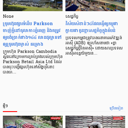
None
សេដ្ឋកិច្ច​
ក្រុមហ៊ុនផ្សារទំនើប Parkson
វិស័យ​សំខាន់ៗ​៤​ដែល​ធ្វើ​ឲ្យ​កម្ពុជា​
ចាញ់ក្ដីនៅតុលាការភ្នំពេញ និងតម្រូវ
ក្លាយ​ជា​កូន​ខ្លា​សេដ្ឋកិច្ច​ក្នុង​តំបន់
ឲ្យបង់ប្រាក់ជាង១៤៤ លានដុល្លារទៅ
ប្រទេស​កម្ពុជា​ត្រូវ​បាន​ធនាគារ​អភិវឌ្ឍន៍​
ឲ្យក្រុមហ៊ុនម្ចាស់ គម្រោង
អាស៊ី (ADB) ឲ្យ​រហ័ស​នាមថា «ខ្លា​
សេដ្ឋកិច្ច​ថ្មី​នៃ​អាស៊ី» ដោយសារ​ប្រទេស​
ក្រុមហ៊ុន Parkson Cambodia
អាស៊ី​អាគ្នេយ៍​មួយ​ន…
ស្ថិតនៅក្រោមការគ្រប់គ្រងរបស់ក្រុមហ៊ុន
Parkson Retail Asia Ltd ដែល
បានចុះបញ្ចីផ្សារហ៊ុននៅសិង្ហបុរីនោះ
បានចា…
ថ្មីៗ
ច្រើនទៀត