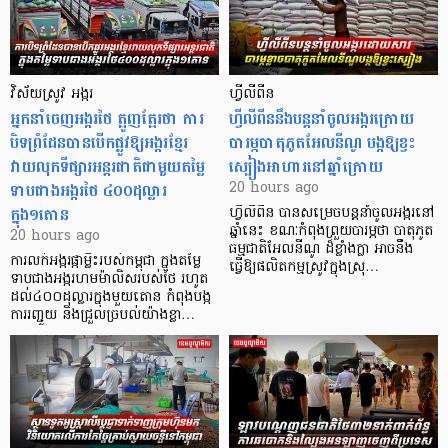
វិស័យស្រូវ អង្ករ
ហ្វីលីពីន
អ្នកនាំចេញអង្ករថៃ ត្អូញត្អែរថា ការ
ហ្វីលីពីននឹងបន្តនាំចូលអង្ករក្រោយ
បិទព្រំដែនបានបើកផ្លូវឱ្យអង្ករខ្មែរ
បារម្ភបាតុភូតអែលនីណូ បង្កឱ្យខ្វះ
វាយលុកទីផ្សារអន្តរជាតិជាមួយតម្លៃ
ស្បៀងអាហារនៅឆ្នាំក្រោយ
ទាបជាងអង្ករថៃ ៤០០ដុល្លារ
20 hours ago
ក្នុង១តោន
ហ្វីលីពីន បាន​សម្រេចបន្តនាំចូលអង្ករនៅ
ឆ្នាំនេះ ខណៈកំពុងព្រួយបារម្ភថា បាតុភូត
20 hours ago
ធម្មជាតិអែលនីណូ ដ៏ខ្លាំងក្លា​ អាចនឹង
ការលក់អង្ករផ្កាម្លិះរបស់កម្ពុជា ក្នុងតម្លៃ
ធ្វើឱ្យផលិតកម្មស្រូវក្នុងស្រុ…
ទាបជាងអង្ករហមម៉ាលិសរបស់ថៃ រហូត
ដល់៤០០ដុល្លារក្នុងមួយតោន កំពុងបង្ក
ការរញ្ជួយ និងជ្រួលច្របល់យ៉ាងខ្លា…