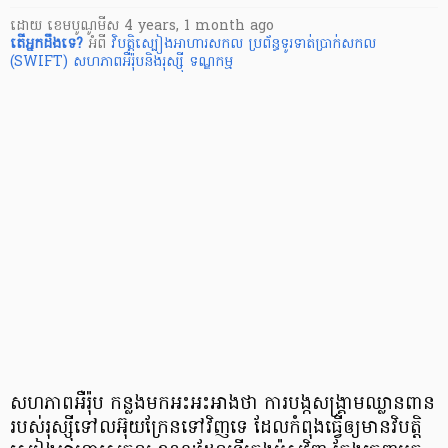
ដោយ
​ ខេមបូណូមីស
4 years, 1 month ago
តើ​អ្នក​ដឹងទេ?
អំពី
វិបត្តិស្បៀងអាហារសកល
ប្រព័ន្ធទូរទាត់ប្រាក់សកល
(SWIFT)
សហភាពអឺរ៉ុបនិងរុស្ស៊ី
ទណ្ឌកម្ម
សហភាព​អឺរ៉ុប កន្លង​មក​អះ​អះអាង​ថា ការ​បង្ក​សង្គ្រាម​ឈ្លានពាន​
របស់​រុ​ស្ស៊ី​ទៅ​ល​អ៊ុយ​ក្រែ​ន​ទៅ​វិញ​ទេ ដែល​កំពុង​ធ្វើ​ឲ្យ​មាន​វិបត្តិ​