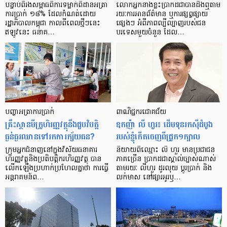
បន្ទាប់​ពី​រង​សម្ពាធ​​ពី​ការ​ទម្លាក់​ពិដាន​អត្រា​
លោកអ្នក​នាង​ខ្លះ​ប្រាកដ​ជា​បាន​​ដឹង​ឮ​តាម​
ការ​ប្រាក់ ១៨​% ដែល​កំណត់​ដោយ​
រយៈ​ការ​អាន​ព័ត៌មាន ឬ​ការ​ផ្សព្វផ្សាយ​
រដ្ឋាភិបាល​កម្ពុជា កាល​ពី​ពេល​ថ្មីៗ​នេះ
ផ្សេងៗ អំពី​ភាព​ល្បីល្បាញ​របស់​ជន​
ឥឡូវ​នេះ ធនាគ…
បរទេស​មួយ​ចំនួន ដែល…
បញ្ហា​អត្រា​ការប្រាក់
ពាណិជ្ជករជោគជ័យ
គ្រឹះស្ថាន​មីក្រូ​ហិរញ្ញវត្ថុ​នឹង​ជួប​វិបត្តិ​
ឧកញ៉ា លី ហួរ៖ ដើមទុនរកស៊ីដំបូង
ធ្ងន់ធ្ងរ​ឈាន​ទៅ​រក​ការ​ក្ស័យធន?
របស់ខ្ញុំកើតចេញពីជ្រូក១ក្បាល
ក្រុម​អ្នក​ជំនាញ​នៅ​ក្នុង​វិស័យ​ធនាគារ
និយាយ​ពី​ឈ្មោះ លី ហួរ មាន​ប្រជាជន​
ហិរញ្ញវត្ថុ​និង​ប្រតិបត្តិករ​ហិរញ្ញ​វត្ថុ បាន​​
ភាគ​ច្រើន ប្រាកដ​ជា​ស្គាល់​ច្បាស់​ណាស់
លើក​ឡើង​ប្រហាក់​ប្រហែល​គ្នា​ថា ការ​ធ្វើ​
តាមរយៈ លីហួរ ដូរ​លុយ ប្តូរ​បា្រក់ និង​
អន្តរាគមន៍​ព…
លក់​មាស នៅ​ផ្សារ​អូរ​ឫ…