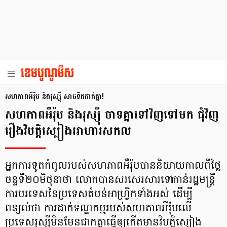
សហភាពអឺរ៉ុប និងរុស្ស៊ី សាចទឹកដាក់គ្នា!
សហភាពអឺរ៉ុប និងរុស្ស៊ី ចាទគ្នាទៅវិញទៅមក ជុំវិញ
រឿងវិបត្តិស្បៀងអាហារសកល
អ្នកការទូតកំពូលរបស់សហភាពអឺរ៉ុបបាននិយាយកាលពីថ្ងៃ
ចន្ទទី២០មិថុនាថា លោកបានសរសេរសារទៅកាន់រដ្ឋមន្ត្រី
ការបរទេសនៃប្រទេសតំបន់អាហ្វ្រិកទាំងអស់ ដើម្បី
ពន្យល់ថា ការដាក់ទណ្ឌកម្មរបស់សហភាពអឺរ៉ុបលើ
ប្រទេសរុស្ស៊ីមិនមែនជាកត្តាធ្វើឲ្យកើតមានវិបត្តិស្បៀង