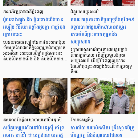
ការអភិវឌ្ឍ​រាជធានីភ្នំពេញ
ជំនួយសប្បុរសធម៌
ប៉ូលខាងត្បួង និង ប៉ូលខាងជើងមាន
គណៈកម្មាការជាតិប្រយុទ្ធនឹងកូវីដ១៩
ល្បឿន វិនិយោគខ្លាំងដូចគ្នា ៣ឆ្នាំចុង
ទទួលបានជំនួយជិត៩លានដុល្លារ
ក្រោយនេះ
អាមេរិកពីព្រះមហាក្សត្រនិង
សប្បុរសជន
បើនិយាយពីល្បឿននៃការវិនិយោគប៉ូល
ទាំងបួននៃរាជធានីភ្នំពេញអ្នកជំនាញបាន
ក្រោយមានការអំពាវនាវជាបន្តបន្ទាប់
អះអាងថា រយៈពេលបីឆ្នាំកន្លងមកនេះ
ពីរាជរដ្ឋាភិបាល ដើម្បីប្រមូលជំនួយ
តំបន់ប៉ែកខាងជើង និង តំបន់ប៉ែកខាង…
សប្បុរសធម៌ ដើម្បីបំពេញតម្រូវការ
ដែលកំពុងខ្វះខាតក្នុងដំណើរការប្រយុទ្ធ
នឹងជ…
តាមដានវិបត្តិ​នយោបាយ​នៅម៉ាឡេស៊ី
វិភាគ​សេដ្ឋកិច្ច
សម្ព័ន្ធ​បក្ស​ប្រឆាំង​នៅ​ម៉ាឡេស៊ី គាំទ្រ​
ការ​លំបាក​របស់​កសិករ គ្រឹះស្ថាន​មីក្រូ​
លោក អាន់វ៉ា ជាបេក្ខជន​នាយករដ្ឋ
ហិរញ្ញ​វត្ថុ និង​បំណុល​នៅ​ជនបទ