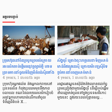
អត្ថបទបន្ទាប់
ក្រុមហ៊ុននៅចិនច្របូកច្របល់ក្រោយ
សិង្ហបុរី គ្រោងចុះហត្ថលេខាទិញសាច់
អាមេរិកចាប់ផ្តើមអនុវត្តច្បាប់ថ្មី ហាម
មាន់ពីឥណ្ឌូនេស៊ី ក្រោយម៉ាឡេស៊ីបិទ
ប្រាមការនាំចូលទំនិញពីតំបន់ស៊ីនជាំង
ខ្ទប់ការនាំចេញសាច់មាន់
4 years, 1 month ago
4 years, 1 month ago
ក្រុមហ៊ុនអ្នកផលិត និងអ្នកលក់រាយនៅ
អាជ្ញាធរឥណ្ឌូនេស៊ីរំពឹងនឹងឈានដល់កិច្ច
ប្រទេសចិន កំពុងប្រឈមមុខនឹងភាព
ព្រមព្រៀងជាមួយសិង្ហបុរី ដើម្បីចាប់ផ្តើម
ចលាចល ខណៈដែលគយអាមេរិករៀបចំ
នាំចេញមាន់ចូលទៅក្នុងប្រទេសដីកោះ
អនុវត្តការហាមឃាត់លើការនាំចូល
មួយនេះ ក្នុងរយៈពេលប៉ុន្មានសប្ត…
ទំនិញពីតំបន់ X…