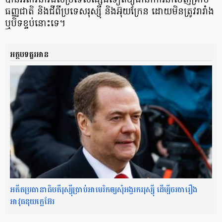
បាន​អំពាវនាវ​ដល់​ប្រទេស​ផ្សេង​ទៀត​ឱ្យ​ធានា​ការ​នាំ​ចេញ​គ្រាប់​
ធញ្ញជាតិ និង​ជី​ពី​ប្រទេស​រុ​ស្ស៊ី និង​អ៊ុយ​ក្រែ​ន ដោយ​មិន​ត្រូវ​រារាំង
ឬ​បិទ​ខ្ទប់​នោះ​ទេ​។
អត្ថបទគួរអាន
អតីតប្រធានាធិបតីរុស្ស៊ីប្រាប់អាមេរិកឲ្យសុំអង្វរកររុស្ស៊ី ដើម្បីចរចារឿង
អាវុធនុយក្លេអ៊ែរ