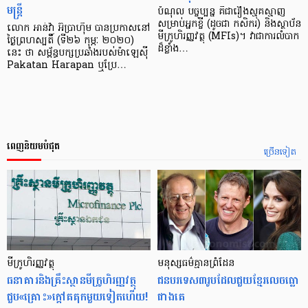
មន្ត្រី
បំណុល​ បច្ចុប្បន្ន គឺ​ជា​រឿង​ស្មុគស្មាញ​
សម្រាប់​អ្នក​ខ្ចី (ដូចជា កសិករ) និង​ស្ថាប័ន​
លោក អាន់វ៉ា អ៊ីប្រាហ៊ីម បានប្រកាស​នៅ
មីក្រូ​ហិរញ្ញវត្ថុ (MFIs)។ វា​ជា​ការ​លំបាក​
ថ្ងៃព្រហស្បតិ៍ (ទី២៦ កុម្ភៈ ២០២០)
ដ៏​ខ្លាំង​…
នេះ ថា សម្ព័ន្ធ​បក្ស​ប្រឆាំង​របស់​ម៉ាឡេស៊ី
Pakatan Harapan ឬ​ប្រែ…
ពេញនិយមបំផុត
ច្រើនទៀត
មីក្រូ​ហិរញ្ញវត្ថុ
មនុស្ស​ធម៌​គ្មាន​ព្រំដែន
ធនាគារ​និង​គ្រឹះស្ថាន​មីក្រូ​ហិរញ្ញវត្ថុ​
ជន​បរទេស​៣​រូប​ដែល​ជួយ​ខ្មែរ​លេច​ធ្លោ​
ជួប«គ្រោះ»ក្តៅ​គគុក​មួយ​ទៀត​ហើយ!
ជាង​គេ