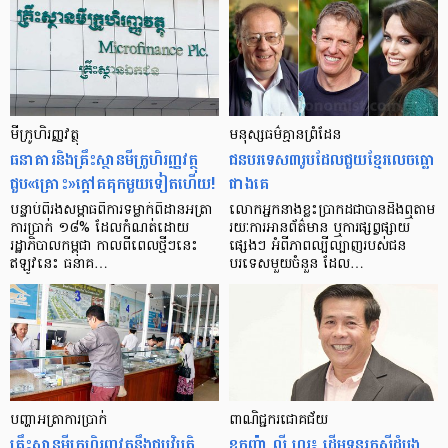
មីក្រូ​ហិរញ្ញវត្ថុ
មនុស្ស​ធម៌​គ្មាន​ព្រំដែន
ធនាគារ​និង​គ្រឹះស្ថាន​មីក្រូ​ហិរញ្ញវត្ថុ​
ជន​បរទេស​៣​រូប​ដែល​ជួយ​ខ្មែរ​លេច​ធ្លោ​
ជួប«គ្រោះ»ក្តៅ​គគុក​មួយ​ទៀត​ហើយ!
ជាង​គេ
បន្ទាប់​ពី​រង​សម្ពាធ​​ពី​ការ​ទម្លាក់​ពិដាន​អត្រា​
លោកអ្នក​នាង​ខ្លះ​ប្រាកដ​ជា​បាន​​ដឹង​ឮ​តាម​
ការ​ប្រាក់ ១៨​% ដែល​កំណត់​ដោយ​
រយៈ​ការ​អាន​ព័ត៌មាន ឬ​ការ​ផ្សព្វផ្សាយ​
រដ្ឋាភិបាល​កម្ពុជា កាល​ពី​ពេល​ថ្មីៗ​នេះ
ផ្សេងៗ អំពី​ភាព​ល្បីល្បាញ​របស់​ជន​
ឥឡូវ​នេះ ធនាគ…
បរទេស​មួយ​ចំនួន ដែល…
បញ្ហា​អត្រា​ការប្រាក់
ពាណិជ្ជករជោគជ័យ
គ្រឹះស្ថាន​មីក្រូ​ហិរញ្ញវត្ថុ​នឹង​ជួប​វិបត្តិ​
ឧកញ៉ា លី ហួរ៖ ដើមទុនរកស៊ីដំបូង