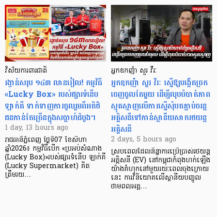
វិស័យការពារជាតិ
អ្នកឧកញ៉ា សួរ វីរៈ
រង្វាន់សរុប ១៤៣ លានរៀល! កម្មវិធី
អ្នកឧកញ៉ា សួរ វីរៈ ស្នើឱ្យបង្កើតច្រក
«Lucky Box» របស់ផ្សារទំនើប
ចេញចូលតែមួយ ដើម្បីលុបបំបាត់ភាព
ឡាក់គី ទាក់ទាញការចូលរួមពីអតិថិ
ស្មុគស្មាញលើការស្នើសុំបតភ្ជាប់ចរន្ត
ជនកាន់តែច្រើនក្នុងសប្តាហ៍ដំបូង។
អគ្គិសនីទៅកាន់ស្ថានីយសាករថយន្ត
អគ្គិសនី
1 day, 13 hours ago
2 days, 5 hours ago
រាជធានីភ្នំពេញ ថ្ងៃទី07 ខែសីហា
ឆ្នាំ2026៖ កម្មវិធីបើក «ប្រអប់សំណាង
ស្របពេលដែលនិន្នាការប្រើប្រាស់រថយន្ត
(Lucky Box)»របស់ផ្សារទំនើប ឡាក់គី
អគ្គិសនី (EV) នៅកម្ពុជាកំពុងហក់ឡើង
(Lucky Supermarket) គិត
យ៉ាងគំហុកនៅមួយរយៈពេលចុងក្រោយ
ត្រឹមរយ…
នេះ ការវិនិយោគលើស្ថានីយបញ្ចូល
ថាមពលអគ្គ…