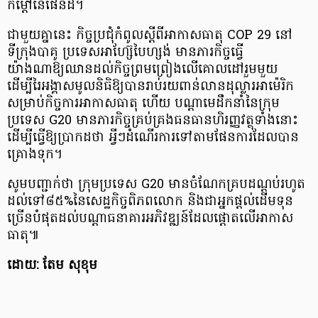
កម្ដៅនៃផែនដី។
ជាមួយគ្នានេះ កិច្ចប្រជុំកំពូលស្តីពីអាកាសធាតុ COP 29 នៅ
ទីក្រុងបាគូ ប្រទេសអាហ្ស៊ែបៃហ្សង់ មានភារកិច្ចធ្វើ
យ៉ាងណាឱ្យឈានដល់កិច្ចព្រមព្រៀងលើគោលដៅរួមមួយ
ដើម្បីរៃអង្គាសមូលនិធិឱ្យបានរាប់រយពាន់លានដុល្លារអាម៉េរិក
សម្រាប់កិច្ចការអាកាសធាតុ ហើយ បណ្ដាមេដឹកនាំនៃក្រុម
ប្រទេស G20 មានភារកិច្ចគ្រប់គ្រងធនធានហិរញ្ញវត្ថុទាំងនោះ
ដើម្បីធ្វើឱ្យប្រាកដថា អ្វីៗដំណើរការទៅតាមផែនការដែលបាន
គ្រោងទុក។
សូមបញ្ជាក់ថា ក្រុមប្រទេស G20 មានចំណែកគ្របដណ្ដប់រហូត
ដល់ទៅ៨៥%នៃសេដ្ឋកិច្ចពិភពលោក និងជាអ្នកផ្ដល់ដើមទុន
ច្រើនបំផុតដល់បណ្ដាធនាគារអភិវឌ្ឍន៍ដែលផ្តោតលើអាកាស
ធាតុ៕
ដោយ: តែម សុខុម