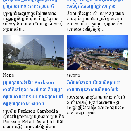
ធ្ងន់ធ្ងរ​ឈាន​ទៅ​រក​ការ​ក្ស័យធន?
របស់ខ្ញុំកើតចេញពីជ្រូក១ក្បាល
ក្រុម​អ្នក​ជំនាញ​នៅ​ក្នុង​វិស័យ​ធនាគារ
និយាយ​ពី​ឈ្មោះ លី ហួរ មាន​ប្រជាជន​
ហិរញ្ញវត្ថុ​និង​ប្រតិបត្តិករ​ហិរញ្ញ​វត្ថុ បាន​​
ភាគ​ច្រើន ប្រាកដ​ជា​ស្គាល់​ច្បាស់​ណាស់
លើក​ឡើង​ប្រហាក់​ប្រហែល​គ្នា​ថា ការ​ធ្វើ​
តាមរយៈ លីហួរ ដូរ​លុយ ប្តូរ​បា្រក់ និង​
អន្តរាគមន៍​ព…
លក់​មាស នៅ​ផ្សារ​អូរ​ឫ…
None
សេដ្ឋកិច្ច​
ក្រុមហ៊ុនផ្សារទំនើប Parkson
វិស័យ​សំខាន់ៗ​៤​ដែល​ធ្វើ​ឲ្យ​កម្ពុជា​
ចាញ់ក្ដីនៅតុលាការភ្នំពេញ និងតម្រូវ
ក្លាយ​ជា​កូន​ខ្លា​សេដ្ឋកិច្ច​ក្នុង​តំបន់
ឲ្យបង់ប្រាក់ជាង១៤៤ លានដុល្លារទៅ
ប្រទេស​កម្ពុជា​ត្រូវ​បាន​ធនាគារ​អភិវឌ្ឍន៍​
ឲ្យក្រុមហ៊ុនម្ចាស់ គម្រោង
អាស៊ី (ADB) ឲ្យ​រហ័ស​នាមថា «ខ្លា​
សេដ្ឋកិច្ច​ថ្មី​នៃ​អាស៊ី» ដោយសារ​ប្រទេស​
ក្រុមហ៊ុន Parkson Cambodia
អាស៊ី​អាគ្នេយ៍​មួយ​ន…
ស្ថិតនៅក្រោមការគ្រប់គ្រងរបស់ក្រុមហ៊ុន
Parkson Retail Asia Ltd ដែល
បានចុះបញ្ចីផ្សារហ៊ុននៅសិង្ហបុរីនោះ