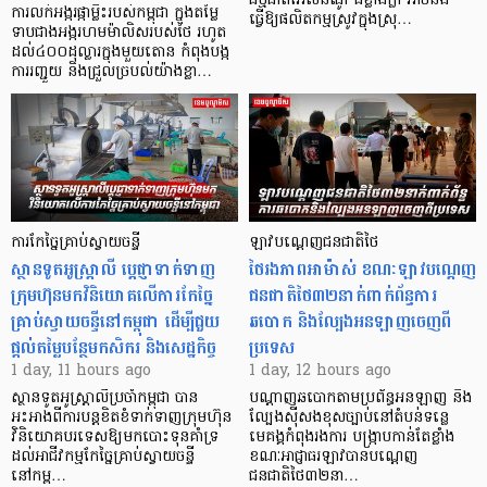
ធម្មជាតិអែលនីណូ ដ៏ខ្លាំងក្លា​ អាចនឹង
ការលក់អង្ករផ្កាម្លិះរបស់កម្ពុជា ក្នុងតម្លៃ
ធ្វើឱ្យផលិតកម្មស្រូវក្នុងស្រុ…
ទាបជាងអង្ករហមម៉ាលិសរបស់ថៃ រហូត
ដល់៤០០ដុល្លារក្នុងមួយតោន កំពុងបង្ក
ការរញ្ជួយ និងជ្រួលច្របល់យ៉ាងខ្លា…
ការកែច្នៃគ្រាប់ស្វាយចន្ទី
ឡាវបណ្តេញជនជាតិថៃ
ស្ថានទូតអូស្ត្រាលី ប្តេជ្ញាទាក់ទាញ
ថៃរងភាពអាម៉ាស់ ខណៈឡាវបណ្តេញ
ក្រុមហ៊ុនមក​វិនិយោគលើការកែច្នៃ
ជនជាតិថៃ៣២នាក់ពាក់ព័ន្ធការ
គ្រាប់ស្វាយចន្ទីនៅកម្ពុជា ដើម្បីជួយ
ឆបោក និងល្បែងអនឡាញចេញពី
ផ្តល់តម្លៃបន្ថែមកសិករ និងសេដ្ឋកិច្ច
ប្រទេស
1 day, 11 hours ago
1 day, 12 hours ago
ស្ថានទូតអូស្ត្រាលីប្រចាំកម្ពុជា បាន
បណ្តាញឆបោកតាមប្រព័ន្ធអនឡាញ និង
អះអាងពីការបន្តខិតខំទាក់ទាញក្រុមហ៊ុន
ល្បែងស៊ីសងខុសច្បាប់នៅតំបន់ទន្លេ
វិនិយោគបរទេសឱ្យមកបោះទុនគាំទ្រ
មេគង្គកំពុងរងការ បង្ក្រាប​កាន់តែខ្លាំង
ដល់អាជីវកម្មកែច្នៃគ្រាប់ស្វាយចន្ទី
ខណៈអាជ្ញាធរឡាវបានបណ្តេញ
នៅកម្ព…
ជនជាតិថៃ៣២នា…