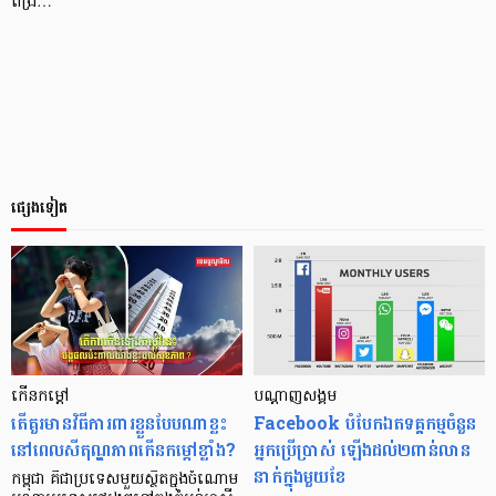
ពង្រ…
ផ្សេងទៀត
កើនកម្ដៅ
បណ្ដាញសង្គម
តើគួរមានវិធីការពារខ្លួនបែបណាខ្លះ
Facebook បំបែក​ឯតទគ្គកម្មចំនួន​
នៅពេលសីតុណ្ហភាពកើនកម្ដៅខ្លាំង?
អ្នកប្រើប្រាស់ ឡើង​ដល់​២ពាន់លាន
នាក់ក្នុងមួយខែ
កម្ពុជា គឺជាប្រទេសមួយស្ថិតក្នុងចំណោម