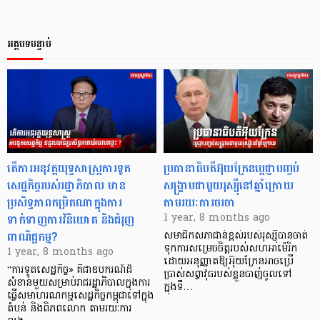
អត្ថបទបន្ទាប់
តើការអនុវត្តយុទ្ធសាស្រ្តការទូត
ប្រធានាធិបតីអ៊ុយក្រែនប្តេជ្ញាបញ្ចប់
សេដ្ឋកិច្ចរបស់រដ្ឋាភិបាល មាន
សង្គ្រាមជាមួយរុស្ស៊ីនៅឆ្នាំក្រោយ
ប្រសិទ្ធភាពកម្រិតណាក្នុងការ
តាមរយៈការចរចា
ទាក់ទាញការវិនិយោគ និងជំរុញ
1 year, 8 months ago
ពាណិជ្ជកម្ម?
សមាជិកសភាជាន់ខ្ពស់របស់រុស្ស៊ីបានចាត់
ទុកការសម្រេចចិត្តរបស់សហអាម៉េរិក
1 year, 8 months ago
ដោយអនុញ្ញាតឱ្យអ៊ុយក្រែនអាចប្រើ
“ការទូតសេដ្ឋកិច្ច» គឺជាឧបករណ៍ដ៏
ប្រាស់សព្វាវុធរបស់ខ្លួនបាញ់ចូលទៅ
សំខាន់មួយសម្រាប់រាជរដ្ឋាភិបាលក្នុងការ
ក្នុងទឹ…
ធ្វើសមាហរណកម្មសេដ្ឋកិច្ចកម្ពុជាទៅក្នុង
តំបន់ និងពិភពលោក តាមរយៈការ