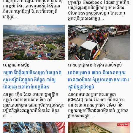
បណ្ដាប្រទេសផ្សេងៗនៅក្នុងតំបន់អាស៊ី
ក្រុមហ៊ុន Facebook ដែល​ជា​ក្រុមហ៊ុន​
អាគ្នេយ៍ ដែលបានទទួលរងនូវឥទ្ធិពល
បណ្តាញ​សង្គម​ដ៏​ល្បី​បានប្រកាស​ពី​ការ​
ពីរលកកម្ដៅដ៏ក្ដៅ ដែលកើតចេញពី
បំបែក​ឯតទគ្គកម្ម​ថ្មី​របស់​ខ្លួន ដែល​មាន​
បាតុភូត…
អ្នក​ប្រើប្រាស់​សកម្ម​ប្…
ហេដ្ឋារចនាសម្ព័ន្ធ
រោងចក្រផ្អាកនៅអំឡុងពេលបិទខ្ទប់
កម្ពុជា​នឹងខ្ចីលុយចិន​សម្រាប់គម្រោង
រោងចក្រជាង ៣៦០ និងមានកម្មករ
ស្តារឡើងវិញផ្លូវជាតិចំនួន ៣ខ្សែ
ជាង៣០ម៉ឺននាក់ត្រូវបានផ្អាកការងារ
ដែលឆ្ពោះទៅកាន់ខេត្តកំពត
ក្នុងអំឡុងបិទខ្ទប់
សម្តេច ហ៊ុន សែន នាយករដ្ឋមន្រ្តីនៃ
សមាគមរោងចក្រកាត់ដេរកម្ពុជា
កម្ពុជា បានមានប្រសាសន៍ថា រាជ
(GMAC) បានអះអាងថា យ៉ាងហោច
រដ្ឋាភិបាលកម្ពុជា បានអនុម័តគម្រោងស្តារ​
ណាស់មានរោងចក្រជាង ៣៦០ និង
ឡើងវិញចំពោះផ្លូវជាតិសំខាន់ៗ ចំនួន
កម្មករកម្មការិនីជាង៣០ម៉ឹននាក់ ត្រូវបាន
៣…
ផ្អាកការងារក្នុង…