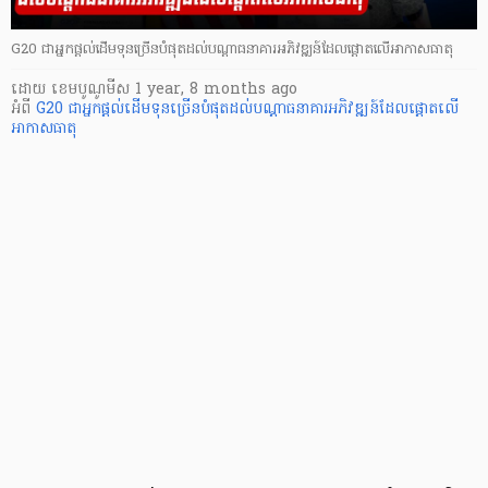
G20 ជាអ្នកផ្ដល់ដើមទុនច្រើនបំផុតដល់បណ្ដាធនាគារអភិវឌ្ឍន៍ដែលផ្តោតលើអាកាសធាតុ
ដោយ
​ ខេមបូណូមីស
1 year, 8 months ago
អំពី
G20 ជាអ្នកផ្ដល់ដើមទុនច្រើនបំផុតដល់បណ្ដាធនាគារអភិវឌ្ឍន៍ដែលផ្តោតលើ
អាកាសធាតុ