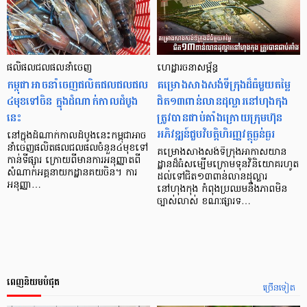
ផលិផល​ជលផល​នាំចេញ​
ហេដ្ឋារចនាសម្ព័ន្ធ
កម្ពុជាអាចនាំចេញ​ផលិតផលជលផល
គម្រោងសាងសង់ទីក្រុងដ៏ធំមួយតម្លៃ
៤មុខទៅចិន ក្នុងដំណាក់កាលដំបូង
ជិត១៣ពាន់លានដុល្លារនៅហុងកុង
នេះ
ត្រូវបានជាប់គាំងក្រោយក្រុមហ៊ុន
អភិវឌ្ឍន៍ជួបវិបត្តិហិរញ្ញវត្ថុធ្ងន់ធ្ងរ
នៅក្នុងដំណាក់កាលដំបូងនេះកម្ពុជាអាច
នាំចេញផលិតផលជលផលចំនួន៤មុខទៅ
គម្រោងសាងសង់ទីក្រុងអាកាសយាន
កាន់ទីផ្សារ ក្រោយពីមានការអនុញ្ញាតពី
ដ្ឋានដ៏ធំសម្បើមក្រោមទុនវិនិយោគរហូត
សំណាក់អគ្គនាយកដ្ឋានគយចិន។ ការ
ដល់ទៅជិត១៣ពាន់លានដុល្លារ
អនុញ្ញា…
នៅហុងកុង កំពុងប្រឈមនឹងភាពមិន
ច្បាស់លាស់ ខណៈផ្សារទ…
ពេញនិយមបំផុត
ច្រើនទៀត