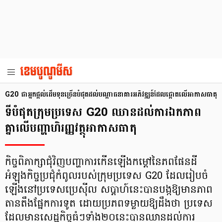
G20 ជាអ្នកផ្ដល់ដើមទុនច្រើនបំផុតដល់បណ្ដាធនាគារអភិវឌ្ឍន៍ដែលផ្តោតលើអាកាសធាតុ
ទីបំផុតក្រុមប្រទេស G20 ឈានដល់ការឯកភាព
គ្នាលើបញ្ហាហិរញ្ញវត្ថុអាកាសធាតុ
កិច្ចពិភាក្សាជុំវិញបញ្ហាការកើនឡើងកម្ដៅនៃភពផែនដី
អំឡុងកិច្ចប្រជុំកំពូលរបស់ក្រុមប្រទេស G20 ដែលរៀបចំ
ឡើងនៅប្រទេសប្រេស៊ីល សប្តាហ៍នេះបានបង្កឱ្យមានភាព
តានតឹងផ្នែកការទូត ដោយប្រភពទម្លាយឱ្យដឹងថា ប្រទេស
ដែលមានសេដ្ឋកិច្ចធំៗទាំង២០នេះបានឈានដល់ការ