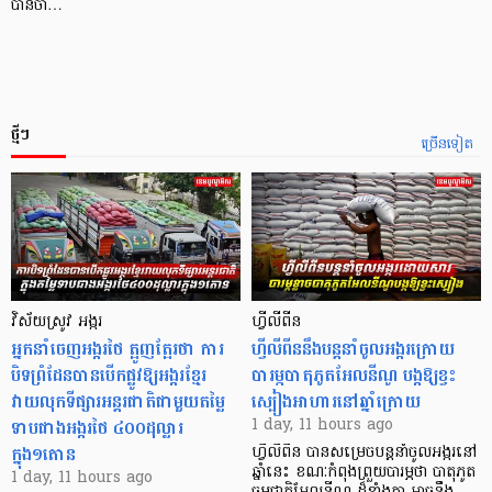
បានចា…
ថ្មីៗ
ច្រើនទៀត
វិស័យស្រូវ អង្ករ
ហ្វីលីពីន
អ្នកនាំចេញអង្ករថៃ ត្អូញត្អែរថា ការ
ហ្វីលីពីននឹងបន្តនាំចូលអង្ករក្រោយ
បិទព្រំដែនបានបើកផ្លូវឱ្យអង្ករខ្មែរ
បារម្ភបាតុភូតអែលនីណូ បង្កឱ្យខ្វះ
វាយលុកទីផ្សារអន្តរជាតិជាមួយតម្លៃ
ស្បៀងអាហារនៅឆ្នាំក្រោយ
ទាបជាងអង្ករថៃ ៤០០ដុល្លារ
1 day, 11 hours ago
ក្នុង១តោន
ហ្វីលីពីន បាន​សម្រេចបន្តនាំចូលអង្ករនៅ
ឆ្នាំនេះ ខណៈកំពុងព្រួយបារម្ភថា បាតុភូត
1 day, 11 hours ago