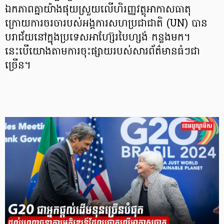
ឯកភាពគ្នាយ៉ាងផុយស្រួយលើហិរញ្ញវត្ថុអាកាសធាតុ
ក្រោយការចរចារបស់អង្គការសហប្រជាជាតិ (UN) បាន
បរាជ័យនៅក្នុងប្រទេសអាហ្ស៊ែរបៃហ្សង់ កន្លងមក។
នេះបើយោងតាមការចុះផ្សាយរបស់សារព័ត៌មានធំៗជា
ច្រើន។