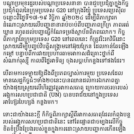
បណ្ដាប្រមុខរដ្ឋរបស់បណ្តាប្រទេសនានា បានជួបប្រជុំគ្នាក្នុងកិច្ច
ប្រជុំកំពូលនៃក្រុមប្រទេស G20 នៅក្រុងរីយ៉ូ ប្រទេសប្រេស៊ីល
ចន្លោះពីថ្ងៃទី១៧-១៩ វិច្ឆិកា ឆ្នាំ២០២៤ ដើម្បីពិភាក្សារក
ដំណោះស្រាយលើបញ្ហានានារាប់ចាប់ពីបញ្ហាភាពក្រីក្រ ភាពអត់
ឃ្លាន រហូតដល់បញ្ហាធ្វើកំណែទម្រង់ស្ថាប័នពិភពលោក។ កិច្ច
ពិភាក្សានៃក្រុមប្រទេស G20 នៅពេលនេះ ក៏ត្រូវរិះរកវិធីដោះ
ស្រាយដើម្បីបញ្ចប់វិបត្តិសង្គ្រាមនៅអ៊ុយក្រែន ដែលកាន់តែឡើង
កម្ដៅ បន្ទាប់ពីការវាយប្រហារតាមអាកាសដ៏គ្រោះថ្នាក់ពី
សំណាក់រុស្ស៊ី កាលពីថ្ងៃអាទិត្យ ចុងសប្ដាហ៍កន្លងទៅផងដែរ។
បើតាមការទម្លាយឱ្យដឹងពីប្រភពច្បាស់ការមួយ ប្រទេសដែល
មានសេដ្ឋកិច្ចធំៗទាំង២០នេះបានឈានដល់ការឯកភាពគ្នា
យ៉ាងផុយស្រួយលើហិរញ្ញវត្ថុអាកាសធាតុ ក្រោយការចរចារបស់
អង្គការសហប្រជាជាតិ (UN) បានបរាជ័យនៅក្នុងប្រទេស
អាហ្ស៊ែរបៃហ្សង់ កន្លងមក។
ទោះជាយ៉ាងនេះក្ដី ក៏កិច្ចពិភាក្សាស្តីពីអាកាសធាតុដែលកំពុងបន្ត
របស់អង្គការសហប្រជាជាតិនេះ នៅតែផ្ដោតជាចម្បងលើកិច្ច
ខិតខំប្រឹងប្រែងរបស់ខ្លួនក្នុងការដោះស្រាយបញ្ហាការកើនឡើង