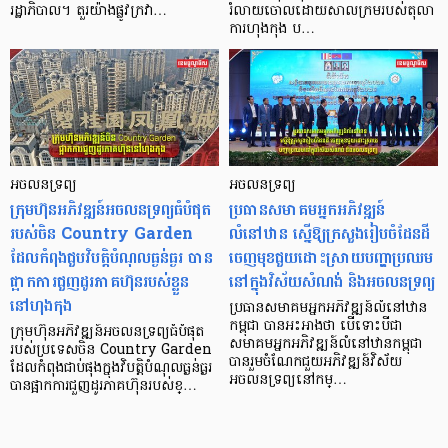
រដ្ឋាភិបាល។ តួរយ៉ាងផ្លូវក្រវា…
រំលាយចោលដោយសាលក្រមរបស់តុលា
ការហុងកុង ប…
អចលនទ្រព្យ
អចលនទ្រព្យ
ក្រុមហ៊ុនអភិវឌ្ឍន៍អចលនទ្រព្យធំបំផុត
ប្រធានសមាគមអ្នកអភិវឌ្ឍន៍
របស់ចិន Country Garden
លំនៅឋាន ស្នើឱ្យក្រសួងរៀបចំដែនដី
ដែលកំពុងជួបវិបត្តិបំណុលធ្ងន់ធ្ងរ បាន
ចេញមុខជួយដោះស្រាយបញ្ហាប្រឈម
ផ្អាកការជួញដូរភាគហ៊ុនរបស់ខ្លួន
នៅក្នុងវិស័យសំណង់ និងអចលនទ្រព្យ
នៅហុងកុង
ប្រធានសមាគមអ្នកអភិវឌ្ឍន៍លំនៅឋាន
កម្ពុជា បានអះអាងថា បើទោះបីជា
ក្រុមហ៊ុនអភិវឌ្ឍន៍អចលនទ្រព្យធំបំផុត
សមាគមអ្នកអភិវឌ្ឍន៍លំនៅឋានកម្ពុជា
របស់ប្រទេសចិន Country Garden
បានរួមចំណែកជួយអភិវឌ្ឍន៍វិស័យ
ដែលកំពុងជាប់ផុងក្នុងវិបត្តិបំណុលធ្ងន់ធ្ងរ
អចលនទ្រព្យនៅកម្…
បានផ្អាកការជួញដូរភាគហ៊ុនរបស់ខ្…