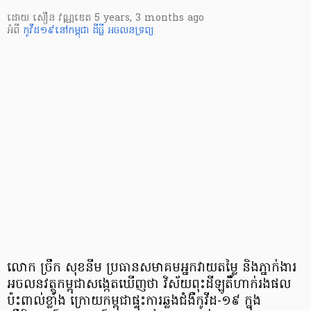
ដោយ
សឿន វណ្ណឌេត
5 years, 3 months ago
អំពី
កូវីដ១៩នៅកម្ពុជា
ដីធ្លី
អចលនទ្រព្យ
លោក ច្រឹ​ក សុខ​នី​ម ប្រធាន​សមាគម​អ្នក​វាយតម្លៃ និង​ភ្នាក់ងារ​
អចលនវត្ថុ​កម្ពុជា​សង្កេត​ឃើញ​ថា វិស័យ​ពុះ​ដី​ឡូ​តិ៍​ហាក់​រង​ផល​
ប៉ះពាល់​ខ្លាំង ក្រោយ​កម្ពុជា​ផ្ទុះ​ការ​ឆ្លង​ជំងឺ​កូ​វី​ដ​-១៩ ក្នុង​