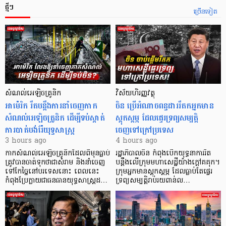
ថ្មីៗ
ច្រើនទៀត
សំណល់អេឡិចត្រូនិក
វិស័យហិរញ្ញវត្ថុ
អាម៉េរិក រឹតបន្តឹងការនាំចេញកាក
ចិន ប្រើ​អំណាចពន្ធដាររឹតកអ្នកមាន
សំណល់អេឡិចត្រូនិក ដើម្បីទប់ស្កាត់
ស្ដុកស្ដម្ភ ដែលផ្ទេរទ្រព្យសម្បត្តិ
ការបាត់បង់រ៉ែយុទ្ធសាស្ត្រ
ចេញទៅក្រៅប្រទេស
3 hours ago
4 hours ago
កាក​សំណល់​អេឡិច​ត្រូនិកដែល​ពីមុនធ្លាប់​
រដ្ឋាភិបាលចិន កំពុងបើកយុទ្ធនាការរឹត
ត្រូវបានចាត់ទុកថាជាសំរាម និងនាំចេញ
បន្តឹងលើក្រុមមហាសេដ្ឋី​យ៉ាង​ក្ដៅគគុក។
ទៅកែច្នៃនៅបរទេស​នោះ ពេលនេះ
​ក្រុមអ្នកមានស្ដុកស្ដម្ភ ដែល​ធ្លាប់​តែផ្ទេរ
កំពុងប្រែក្លាយជាធនធានយុទ្ធសាស្ត្រដ…
ទ្រព្យសម្បត្តិរាប់រយពាន់ល…