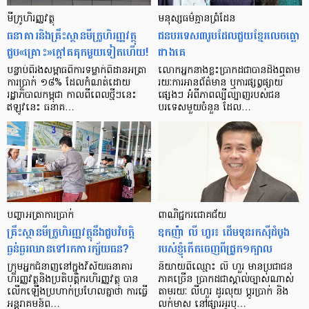
មីក្រូ​ហិរញ្ញវត្ថុ
មនុស្ស​ធម៌​គ្មាន​ព្រំដែន
ធនាគារ​និង​គ្រឹះស្ថាន​មីក្រូ​ហិរញ្ញវត្ថុ​
ជន​បរទេស​៣​រូប​ដែល​ជួយ​ខ្មែរ​លេច​ធ្លោ​
ជួប«គ្រោះ»ក្តៅ​គគុក​មួយ​ទៀត​ហើយ!
ជាង​គេ
បន្ទាប់​ពី​រង​សម្ពាធ​​ពី​ការ​ទម្លាក់​ពិដាន​អត្រា​
លោកអ្នក​នាង​ខ្លះ​ប្រាកដ​ជា​បាន​​ដឹង​ឮ​តាម​
ការ​ប្រាក់ ១៨​% ដែល​កំណត់​ដោយ​
រយៈ​ការ​អាន​ព័ត៌មាន ឬ​ការ​ផ្សព្វផ្សាយ​
រដ្ឋាភិបាល​កម្ពុជា កាល​ពី​ពេល​ថ្មីៗ​នេះ
ផ្សេងៗ អំពី​ភាព​ល្បីល្បាញ​របស់​ជន​
ឥឡូវ​នេះ ធនាគ…
បរទេស​មួយ​ចំនួន ដែល…
បញ្ហា​អត្រា​ការប្រាក់
ពាណិជ្ជករជោគជ័យ
គ្រឹះស្ថាន​មីក្រូ​ហិរញ្ញវត្ថុ​នឹង​ជួប​វិបត្តិ​
ឧកញ៉ា លី ហួរ៖ ដើមទុនរកស៊ីដំបូង
ធ្ងន់ធ្ងរ​ឈាន​ទៅ​រក​ការ​ក្ស័យធន?
របស់ខ្ញុំកើតចេញពីជ្រូក១ក្បាល
ក្រុម​អ្នក​ជំនាញ​នៅ​ក្នុង​វិស័យ​ធនាគារ
និយាយ​ពី​ឈ្មោះ លី ហួរ មាន​ប្រជាជន​
ហិរញ្ញវត្ថុ​និង​ប្រតិបត្តិករ​ហិរញ្ញ​វត្ថុ បាន​​
ភាគ​ច្រើន ប្រាកដ​ជា​ស្គាល់​ច្បាស់​ណាស់
លើក​ឡើង​ប្រហាក់​ប្រហែល​គ្នា​ថា ការ​ធ្វើ​
តាមរយៈ លីហួរ ដូរ​លុយ ប្តូរ​បា្រក់ និង​
អន្តរាគមន៍​ព…
លក់​មាស នៅ​ផ្សារ​អូរ​ឫ…