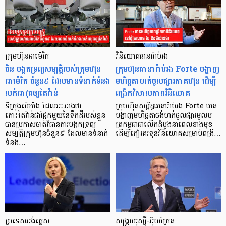
ក្រុមហ៊ុនអាម៉េរិក
វិនិយោគធានារ៉ាប់រង
ចិន បង្កកទ្រព្យសម្បត្តិរបស់ក្រុមហ៊ុន
ក្រុមហ៊ុនធានារ៉ាប់រង Forte បង្ហាញ
អាម៉េរិក ចំនួន៩ ដែលមានទំនាក់ទំនង
មហិច្ឆតាហក់ចូលផ្សារភាគហ៊ុន ដើម្បី
លក់អាវុធឲ្យតៃវ៉ាន់
ពង្រីកវិសាលភាពវិនិយោគ
ទីក្រុងប៉េកាំង ដែលអះអាងថា
ក្រុមហ៊ុនសម្ព័ន្ធធានារ៉ាប់រង Forte បាន
កោះតៃវ៉ាន់ជាផ្នែកមួយនៃទឹកដីរបស់ខ្លួន
បង្ហាញមហិច្ឆតាចង់ហក់ចូលផ្សារមូលប
បានប្រកាសចាត់វិធានការបង្កកទ្រព្យ
ត្រកម្ពុជាជាលើកដំបូងនាពេលខាងមុខ
សម្បត្តិក្រុមហ៊ុនចំនួន៩ ដែលមានទំនាក់
ដើម្បីកៀរគរទុនវិនិយោគសម្រាប់ពង្រី…
ទំនង…
ប្រទេសអង់គ្លេស
សង្គ្រាមរុស្ស៊ី-អ៊ុយក្រែន