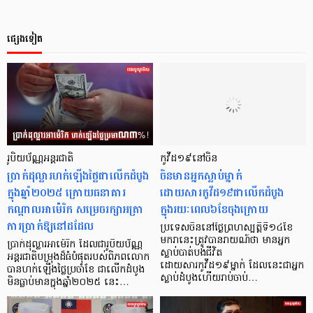
ផ្សេងទៀត
រូបិយប័ណ្ណអន្តរជាតិ
កូវីដ១៩នៅចិន
ប្រាក់ដុល្លារហក់ឡើងថ្លៃជាលើកដំបូង
ចិនមានអ្នកស្លាប់ម្នាក់
ក្នុងឆ្នាំ២០២៥ ក្រោយធនាគារ
ដោយសារកូវីដ១៩ជាលើកដំបូង
កណ្ដាលអាម៉េរិក សម្រេចរក្សាអត្រា
ក្នុងរយៈពេល៦ខែចុងក្រោយ
ការប្រាក់ឱ្យនៅដដែល
ប្រទេសចិននៅថ្ងៃព្រហស្បត្តិទី១៤ខែ
មករានេះត្រូវបានរាយណ៍ថា មានអ្នក
ប្រាក់ដុល្លារអាម៉េរិក ដែលជារូបិយប័ណ្ណ
ស្លាប់បាត់បង់ជីវិត
អន្តរជាតិបម្រុងដ៏ធំបំផុតរបស់ពិភពលោក
ដោយសារកូវីដ១៩ម្នាក់ ដែលនេះជាអ្នក
បានហក់ឡើងថ្លៃប្រចាំខែ ជាលើកដំបូង
ស្លាប់ដំបូងហើយរាប់ចាប់…
មិនធ្លាប់មានក្នុងឆ្នាំ២០២៥ នេះ…