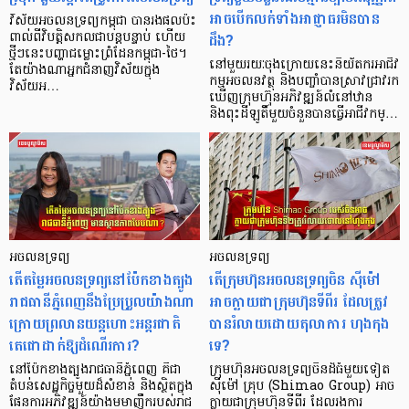
អាចបើកលក់ទាំងអាជ្ញាធរមិនបាន
វិស័យអចលនទ្រព្យកម្ពុជា បានរងផលប៉ះ
ដឹង?
ពាល់ពីវិបត្តិសកលជាបន្តបន្ទាប់ ហើយ
ថ្មីៗនេះបញ្ហាជម្លោះព្រំដែនកម្ពុជា-ថៃ។
នៅមួយរយៈចុងក្រោយនេះនិយ័តករអាជីវ
តែយ៉ាងណាអ្នកជំនាញវិស័យក្នុង
កម្មអចលនវត្ថុ និងបញ្ចាំបានស្រាវជ្រាវរក
វិស័យអ…
ឃើញក្រុមហ៊ុនអភិវឌ្ឍន៍លំនៅឋាន
និងពុះដីឡូតិ៍មួយចំនួនបានធ្វើអាជីវកម្…
អចលនទ្រព្យ
អចលនទ្រព្យ
តើតម្លៃអចលនទ្រព្យនៅប៉ែកខាងត្បូង
តើក្រុមហ៊ុនអចលនទ្រព្យចិន ស៊ីម៉ៅ
រាជធានីភ្នំពេញនឹងប្រែប្រួលយ៉ាងណា
អាចក្លាយជាក្រុមហ៊ុនទីពីរ ដែលត្រូវ
ក្រោយព្រលានយន្តហោះអន្តរជាតិ
បានរំលាយដោយតុលាការ ហុងកុង
តេជោដាក់ឱ្យដំណើរការ?
ទេ?
នៅប៉ែកខាងត្បូងរាជធានីភ្នំពេញ គឺជា
ក្រុមហ៊ុនអចលនទ្រព្យចិនដ៏ធំមួយទៀត
តំបន់សេដ្ឋកិច្ចមួយដ៏សំខាន់ និងស្ថិតក្នុង
ស៊ីម៉ៅ គ្រុប (Shimao Group) អាច
ផែនការអភិវឌ្ឍន៍យ៉ាងមមាញឹករបស់រាជ
ក្លាយជាក្រុមហ៊ុនទីពីរ ដែលរងការ