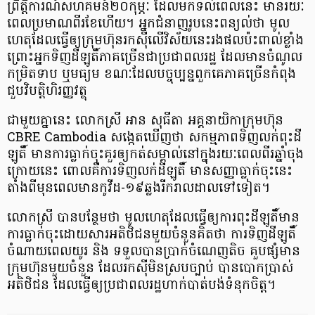
ព្រឹត្តិការណ៍​សហគមន៍​២០​កុម្ភៈ ដែល​មក​ទល់​ពេល​នេះ មាន​រយៈ
ពេល​ប្រមាណ​ពីរ​ខែ​ហើយ​។ អ្នកជំនាញ​រូប​នេះ​ពន្យល់​ថា មូល
ហេតុ​ដែល​ធ្វើ​ឲ្យ​ក្រុមហ៊ុន​រកស៊ី​លើ​វិស័យ​នេះ​រង​ផល​ប៉ះពាល់​ខ្លាំង
ព្រោះ​អ្នកទិញ​ដី​ឡូ​តិ៍​ភាគច្រើន​ជា​ប្រជាពលរដ្ឋ ដែល​មាន​ចំណូល​
កម្រិត​ទាប ឬ​មធ្យម ខណៈ​ដែល​បច្ចុប្បន្ន​ពួក​គេ​ភាគច្រើន​កំពុង​
ជួប​វិបត្តិ​ហិរញ្ញវត្ថុ
ជាមួយ​គ្នា​នេះ លោកស្រី អាន សុធី​តា អគ្គ​នាយិកា​ក្រុមហ៊ុន
CBRE Cambodia សង្កេត​ឃើញ​ថា សកម្មភាព​ទិញ​លក់​ពុះ​ដី​
ឡូ​តិ៍ មានការ​ធ្លាក់​ចុះ​គួរ​ឲ្យ​កត់សម្គាល់​នៅ​ក្នុង​រយៈពេល​ពីរ​ឆ្នាំ​ចុង​
ក្រោយ​នេះ ពោល​គឺ​ការ​ទិញ​លក់​ដី​ឡូ​តិ៍ មាន​សញ្ញា​ធ្លាក់​ចុះ​នេះ
តាំងពី​មុន​ពេល​មាន​កូ​វី​ដ​-១៩​ឆ្លង​រីក​រាលដាល​ទៅ​ទៀត​។
លោកស្រី បាន​បន្ថែម​ថា មូលហេតុ​ដែល​ធ្វើ​ឲ្យ​ការ​ពុះ​ដី​ឡូ​តិ៍​មាន
ការ​ធ្លាក់​ចុះ​ដោយសារ​អតិថិជន​មួយ​ចំនួន​គិត​ថា ការ​ទិញ​ដី​ឡូ​តិ៍​
ចំណាយពេល​យូរ និង ទទួល​បាន​ប្រាក់​ចំណេញ​តិច គួប​ផ្សំ​មាន​
ក្រុមហ៊ុន​មួយ​ចំនួន ដែល​រកស៊ី​មិន​ស្របច្បាប់ បាន​បោកប្រាស់​
អតិថិជន ដែល​ធ្វើ​ឲ្យ​ប្រជាពលរដ្ឋ​ហាក់​បាត់បង់​ទំនុកចិត្ត​។