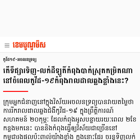
កូវីដ១៩-អចលនទ្រព្យ
តើទីផ្សារទិញ-លក់ដីឡូតិ៍កំពុងបាក់ស្រុតកម្រិតណា
នៅចំពេលកូវីដ-១៩កំពុងរាលដាលឆ្លងខ្លាំងនេះ?
ក្រុមអ្នកជំនាញនៅក្នុងវិស័យអចលនទ្រព្យបានវាយតម្លៃថា
ការរីករាលដាលឆ្លងជំងឺកូវីដ-១៩ ក្នុងព្រឹត្តិការណ៍
សហគមន៍ ២០កុម្ភៈ ដែលកំពុងអូសបន្លាយរយៈពេល ២ខែ
កន្លងមកនេះ បាននិងកំពុងធ្វើឲ្យវិស័យជាច្រើននៅ
កម្ពុជារងផលប៉ះពាល់យ៉ាងខ្លាំង ក្នុងនោះដែរ ចរន្តទិញលក់