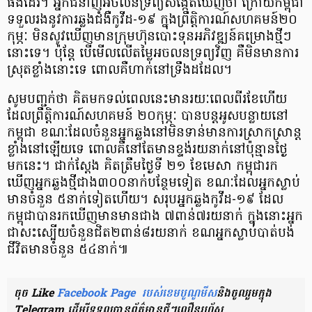
ផង​ដែរ​។ អ្នកជំនាញ​អចលនទ្រព្យ​សង្កេត​ឃើញ​ថា ក្រោយ​កម្ពុជា​
ទទួល​រង​នូវ​ការ​ឆ្លង​ជំងឺ​កូ​វី​ដ​-១៩ ក្នុង​ព្រឹត្តិការណ៍​សហគមន៍​២០​
កុម្ភៈ មិនសូវ​ឃើញ​មាន​ក្រុមហ៊ុន​បោះទុន​អភិវឌ្ឍន៍​គម្រោង​ថ្មី​ៗ​
នោះ​ទេ​។ ប៉ុន្ដែ បើ​មើល​លើ​តម្លៃ​អចលនទ្រព្យ​វិញ គឺ​មិន​មានការ​
ស្រុត​ខ្លាំង​នោះ​ទេ ពោល​គឺ​ហាក់​នៅ​ទ្រឹង​ដដែល​។
សូម​បញ្ជក់​ថា គិត​មក​ទល់​ពេល​នេះ​មាន​រយៈពេល​ពីរ​ខែ​ហើយ
ដែល​ព្រឹត្តិការណ៍​សហគមន៍ ២០​កុម្ភៈ បាន​បន្ត​អូស​បន្លាយ​នៅ​
កម្ពុជា ខណៈ​ដែល​ចំនួន​អ្នក​ឆ្លង​នៅ​មិន​ទាន់​មានការ​ស្រាកស្រាន្ដ​
ខ្លាំង​នៅឡើយ​ទេ ពោល​គឺ​នៅ​តែ​មាន​ខ្ទង់រយ​នាក់​នៅ​ប៉ុន្មាន​ថ្ងៃ​
មកនេះ​។ ជាក់ស្ដែង គិត​ត្រឹម​ថ្ងៃ​ទី ២១ ខែមេសា កម្ពុជា​រក​
ឃើញ​អ្នក​ឆ្លង​ថ្មី​ជាង​៣០០​នាក់​បន្ថែម​ទៀត ខណៈ​ដែល​អ្នក​ស្លាប់
មាន​ចំនួន ៥​នាក់​ទៀត​ហើយ​។ សរុប​អ្នក​ឆ្លង​កូ​វី​ដ​-១៩ ដែល​
កម្ពុជា​បាន​រក​ឃើញ​មាន​មាន​ជាង ៧​ពាន់​៧​រយ​នាក់ ក្នុង​នោះ​អ្នក
ជា​សះស្បើយ​ចំនួន​ជិត​២​ពាន់​៨​រយ​នាក់ ខណ​អ្នក​ស្លាប់​បាត់បង់​
ជីវិត​មាន​ចំនួន ៥៤​នាក់​៕
ចុច
Like
Facebook Page របស់​ខេម​បូ​ណូ​មីស
និងចូល​រួម​​ក្នុង ​​
Telegram ដើម្បី​ទទួល​បាន​ព័ត៌មាន​ថ្មីៗ​លឿនរ​ហ័ស