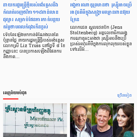
នាយករដ្ឋមន្ត្រីថ្មីរបស់អង់គ្លេសនឹង
អង្គការណាតូព្រមានថា រុស្ស៊ីអាចប្រើ
កំណត់ចេញថវិកា១១៥ពាន់លាន
អាវុធគីមីក្នុងសង្គ្រាមឈ្លានពានអ៊ុយ
ដុល្លារ សម្រាប់ផែនការកាត់បន្ថយ
ក្រែន
តម្លៃថាមពលកំពុងកើនខ្ពស់
លោកជេន ស្តូលថេនប៊ឺក (Jens
Stoltenberg) អគ្គលេខាធិការអង្គ
ទើបតែឡើងមកកាន់តំណែងបានតែ
ការណាតូអះអាងថា រុស្ស៊ីអាចនឹងប្រើ
ប៉ុន្មានថ្ងៃ នាយករដ្ឋមន្ត្រីថ្មីរបស់អង់គ្លេស
ប្រាស់អាវុធគីមីក្នុងការលុកលុយរបស់ខ្លួន
លោកស្រី Liz Truss នៅថ្ងៃទី ៨ ខែ
ទៅលើអ៊…
កញ្ញានេះ បានប្រកាសឡើងពីផែនការ
នឹងកាត…
ពេញនិយមបំផុត
ច្រើនទៀត