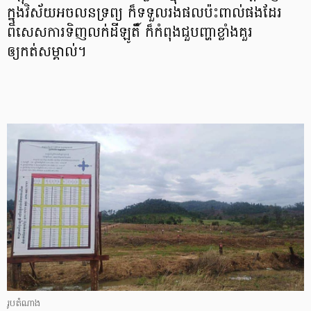
ក្នុងវិស័យអចលនទ្រព្យ ក៏ទទួលរងផលប៉ះពាល់ផងដែរ
ពិសេសការទិញលក់ដីឡូតិ៍ ក៏កំពុងជួបញ្ហាខ្លាំងគួរ
ឲ្យកត់សម្គាល់។
រូបតំណាង