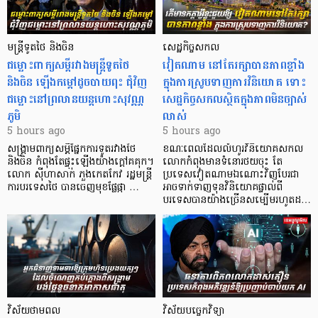
មន្ត្រីទូតថៃ និងចិន
សេដ្ឋកិច្ចសកល
ជម្លោះពាក្យសម្តីរវាងមន្ត្រីទូតថៃ
វៀតណាម នៅតែរក្សាបានភាពខ្លាំង
និងចិន ឡើងកម្ដៅដូចបាយពុះ ជុំវិញ
ក្នុងការស្រូបទាញការវិនិយោគ​ ទោះ
ជម្លោះនៅព្រលានយន្តហោះសុវណ្ណ
សេដ្ឋកិច្ចសកលស្ថិតក្នុងភាពមិនច្បាស់
ភូមិ
លាស់
5 hours ago
5 hours ago
សង្គ្រាមពាក្យសម្តីផ្នែកការទូតរវាងថៃ
ខណៈពេលដែលលំហូរវិនិយោគសកល
និងចិន កំពុងតែផ្ទុះឡើងយ៉ាងក្តៅគគុក។
លោកកំពុងមានទំនោរថយចុះ តែ
លោក ស៊ីហាសាក់ ភួងកេតកែវ រដ្ឋមន្ត្រី
ប្រទេសវៀតណាមឯណោះវិញបែរជា
ការបរទេសថៃ បានចេញមុខផ្លែផ្កា …
អាចទាក់ទាញទុនវិនិយោគផ្ទាល់ពី
បរទេសបានយ៉ាងច្រើនសម្បើមរហូតដ…
វិស័យថាមពល
វិស័យបច្ចេកវិទ្យា