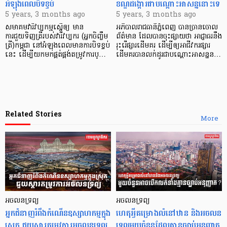
អំឡុងពេលបិទខ្ទប់
ខណ្ឌដង្កោរជាបណ្តោះអាសន្ននោះទេ
5 years, 3 months ago
5 years, 3 months ago
សមាគមវារីវប្បកម្មស្នើឲ្យ មាន
អភិបាលរាជធានីភ្នំពេញ បានច្រានចោល
ការជួយទិញត្រីរបស់វារីវប្បករ (អ្នកចិញ្ចឹម
ព័ត៌មាន ដែលបានចុះផ្សាយថា អាជ្ញាធរនឹង
ត្រី)កម្ពុជា នៅអំឡុងពេលមានការបិទខ្ទប់
រុះរើផ្សារដើមគរ ដើម្បីឲ្យអាជីវករផ្សារ
នេះ ដើម្បីយកមកផ្គត់ផ្គង់តម្រូវការប្…
ដើមគរបានលក់ដូរជាបណ្តោះអាសន្នន…
Related Stories
More
អចលនទ្រព្យ
អចលនទ្រព្យ
អ្នកជំនាញរំពឹងកំណើនឧស្សាហកម្មក្នុង
ហេតុអ្វីគម្រោងលំនៅឋាន និងអចលន
ស្រុក ជួយស្តារតម្រូវការអចលនទ្រព្យ
ទ្រព្យមួយចំនួនដែលគ្មានច្បាប់អនុញ្ញាត