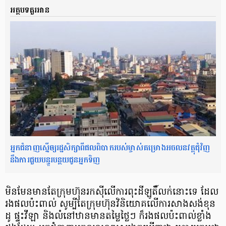
អត្ថបទគួរអាន
អ្នកជំនាញស្នើឲ្យរដ្ឋសិក្សាពីផលពិបាករបស់ម្ចាស់គម្រោងអចលនវត្ថុជុំវិញ
នឹងការជួយបន្ធូរបន្ថយជូនអ្នកទិញ
មិនមែន​មាន​តែ​ក្រុមហ៊ុន​រកស៊ី​លើ​ការ​ពុះ​ដី​ឡូ​តិ៍លក់​នោះ​ទេ ដែល​
រង​ផល​ប៉ះពាល់ សូ​ម្បី​តែ​ក្រុមហ៊ុន​វិនិយោគ​លើ​ការ​សាងសង់​ខុន​
ដូ ផ្ទះ​វីឡា និង​លំនៅ​ឋាន​មាន​តម្លៃ​ថ្លៃ​ៗ ក៏​រង​ផល​ប៉ះពាល់​ខ្លាំង​