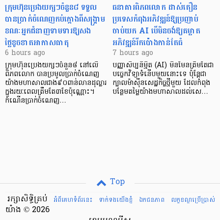
ក្រុមហ៊ុនប្រេងយក្សៗចំនួន៨ ទទួល
ធនាគារពិភពលោក ដាស់តឿន
បានប្រាក់ចំណេញកប់ក្តោងពីសង្គ្រាម
ប្រទេសកំពុងអភិវឌ្ឍន៍ឱ្យប្រញាប់
ខណៈអ្នកជំនាញទាមទារឱ្យសង
ចាប់យក AI បើមិនចង់ឱ្យគម្លាត
ថ្លៃខូចខាតអាកាសធាតុ
អភិវឌ្ឍន៍រីកប៉ោងកាន់តែធំ
6 hours ago
7 hours ago
ក្រុមហ៊ុនប្រេងយក្សៗចំនួន៨ នៅលើ
បញ្ញាសិប្បនិម្មិត (AI) មិនមែនត្រឹមតែជា
ពិភពលោក បានប្រមូលប្រាក់ចំណេញ
បច្ចេកវិទ្យាទំនើបមួយនោះទេ ប៉ុន្តែជា
យ៉ាងមហាសាលជាង៩០ពាន់លានដុល្លារ
ក្បាលម៉ាស៊ីនសេដ្ឋកិច្ចថ្មីមួយ ដែលកំពុង
ក្នុងរយៈពេលត្រឹមតែ៣ខែប៉ុណ្ណោះ។
បន្ថែមតម្លៃយ៉ាងមហាសាលដល់សេ…
កំណើនប្រាក់ចំណេញ…
Top
រក្សាសិទ្ធិគ្រប់
អំពីគេហទំព័រនេះ
ទាក់ទងយើងខ្ញំ
ឯកជនភាព
លក្ខខណ្ឌ​ប្រើ​ប្រាស់
យ៉ាង © 2026