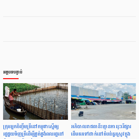
អត្ថបទបន្ទាប់
ក្រុមអ្នកចិញ្ចឹមត្រីនៅកម្ពុជាស្នើឲ្យ
អភិបាលរាជធានី៖គ្មានការរុះរើផ្សារ
រដ្ឋជួយទិញត្រីដើម្បីផ្គត់ផ្គង់ពលរដ្ឋនៅ
ដើមគរទៅដាក់នៅតំបន់គួរស្រូវក្នុង