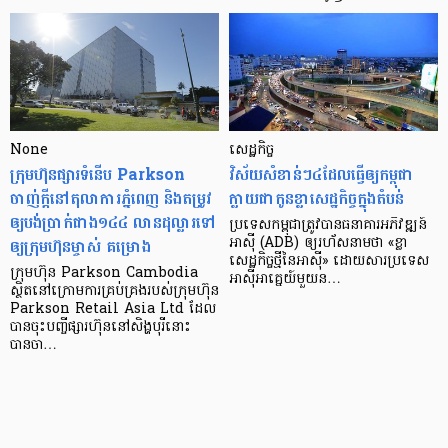
None
សេដ្ឋកិច្ច​
ក្រុមហ៊ុនផ្សារទំនើប Parkson
វិស័យ​សំខាន់ៗ​៤​ដែល​ធ្វើ​ឲ្យ​កម្ពុជា​
ចាញ់ក្ដីនៅតុលាការភ្នំពេញ និងតម្រូវ
ក្លាយ​ជា​កូន​ខ្លា​សេដ្ឋកិច្ច​ក្នុង​តំបន់
ឲ្យបង់ប្រាក់ជាង១៤៤ លានដុល្លារទៅ
ប្រទេស​កម្ពុជា​ត្រូវ​បាន​ធនាគារ​អភិវឌ្ឍន៍​
ឲ្យក្រុមហ៊ុនម្ចាស់ គម្រោង
អាស៊ី (ADB) ឲ្យ​រហ័ស​នាមថា «ខ្លា​
សេដ្ឋកិច្ច​ថ្មី​នៃ​អាស៊ី» ដោយសារ​ប្រទេស​
ក្រុមហ៊ុន Parkson Cambodia
អាស៊ី​អាគ្នេយ៍​មួយ​ន…
ស្ថិតនៅក្រោមការគ្រប់គ្រងរបស់ក្រុមហ៊ុន
Parkson Retail Asia Ltd ដែល
បានចុះបញ្ចីផ្សារហ៊ុននៅសិង្ហបុរីនោះ
បានចា…