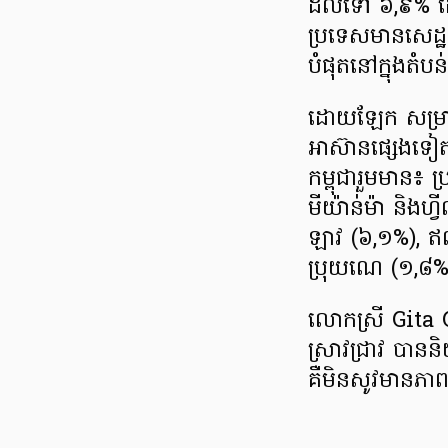
ដល់ទៅ ៦,៩% ដែល​ធ្
ប្រទេស​មានសេដ្ឋ
បំផុត​នៅក្នុង​តំបន
ដោយឡែក សម្រាប់
អាស៊ាន​​ផ្សេងទ
កម្ពុជា​រួមមាន
មីយ៉ាន់ម៉ា និងហ្
ឡាវ (៦,១%), ឥណ្
ប្រុយណេ (១,៨
លោកស្រី Gita Gop
ស្រាវជ្រាវ បាន​ន
គឺមិនសូវ​មានភាព