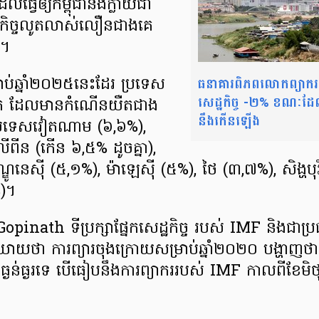
វើឲ្យ​កម្ពុជា​នឹងក្លាយ​ជា​
កិច្ច​លូតលាស់​លឿន​ជាងគេ​
់។
ធនាគារពិភពលោកព្យាករថ
​ឆ្នាំ២០២៥នេះដែរ ប្រទេស​
សេដ្ឋកិច្ច -២% ខណៈដែល
ៀត ដែលមាន​កំណើន​យឺត​ជាង
នឹងកើនឡើង
៖ ប្រទេសវៀតណាម (៦,៦%),
វីលីពីន (កើន ៦,៥% ដូចគ្នា),
ឌូនេស៊ី (៥,១%), ម៉ាឡេស៊ី (៥%), ថៃ (៣,៧%), សិង្ហបុ
%)។
inath ទីប្រក្សា​ផ្នែកសេដ្ឋកិច្ច របស់​ IMF និងជាប្រធ
ិយាយថា ការព្យារ​ចុងក្រោយ​សម្រាប់​ឆ្នាំ​២០២០ បង្ហាញថា ក
ធ្ងន់ធ្ងរទេ បើធៀបនឹង​ការព្យាករ​របស់​ IMF កាលពីខែ​មិ