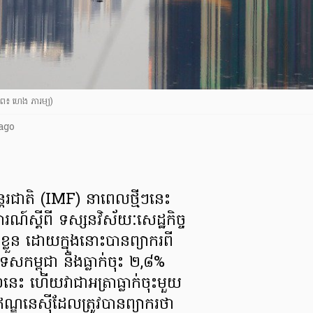
ាព៖ ហេង ភារម្យ)
ago
​អន្តរជាតិ (IMF) នាពេលថ្មីៗនេះ
​ស្ដីពី ទស្សនវិស័យៈ​សេដ្ឋកិច្ច​
ួន​ ដោយក្នុងនោះ​បាន​ព្យាករ​ពី
រទេស​កម្ពុជា នឹង​ធ្លាក់ចុះ​ ២,៨%
នេះ ហើយវា​ជា​អត្រា​ធ្លាក់ចុះ​មួយ
ឥណ្ឌូនេស៊ី​ ដែលត្រូវ​បាន​ព្យាករថា