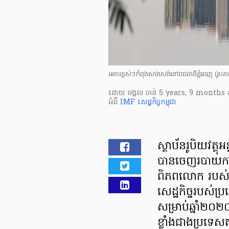
អគារខ្ពស់ៗកំពុងសាងសង់នៅរាជធានីភ្នំពេញ (រូបភ
ដោយ
មង្គល ចាន់
5 years, 9 months 
អំពី
IMF
សេដ្ឋកិច្ច​កម្ពុជា
ស្ថាប័នរូបិយវត្ថុ
បានចេញ​របាយការណ៍
ពិភពលោក របស់ខ្ល
សេដ្ឋកិច្ច​របស់​ប្
សម្រាប់​ឆ្នាំ២០២០
ខ្លាំងជាង​​ប្រទេស​