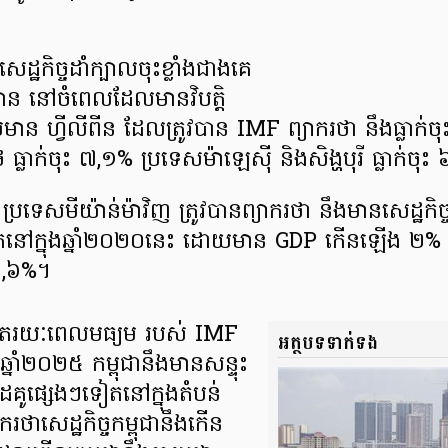
្ឋកិច្ច​ដាំក្បាលចុះ​ខ្លាំងជាងគេ
ស៊ាន នៅចំពេល​ដែលមាន​វិបត្តិ​
មាន ហ្វីលីពីន ដែល​ត្រូវបាន​ IMF ព្យាករថា នឹងធ្លាក់ចុះ
លាក់ចុះ ៧,១% ប្រទេស​ម៉ាឡេស៊ី និងសិង្ហបុរី ធ្លាក់ចុះ 
ប្រទេស​មីយ៉ាន់ម៉ាវិញ ត្រូវបាន​ព្យាករថា នឹង​មានសេដ្ឋកិច
ត​នៅ​ក្នុងឆ្នាំ​២០២០នេះ ដោយមាន​ GDP កើនឡើង ២%
១,៦%។
កម្រិត​រយៈពេល​មធ្យម របស់ IMF
អត្ថបទទាក់ទង
នាំ២០២៥ កម្ពុជា​នឹង​មាន​សន្ទុះ​
ៃគូ​ផ្សេងៗទៀត​នៅក្នុង​តំបន់
ថា ​សេដ្ឋកិច្ច​កម្ពុជា​នឹងកើន