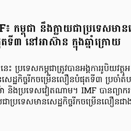
 កម្ពុជា នឹងក្លាយជាប្រទេសមានសេដ
តទី៣ នៅអាស៊ាន ក្នុង​ឆ្នាំក្រោយ
 ប្រទេសកម្ពុជាត្រូវបានអង្គការរូបិយវត្ថុអ
េដ្ឋកិច្ចរីកចម្រើនលឿនបំផុតទី៣ ប្រចាំតំ
ម៉ា និងប្រទេសវៀតណាម។ IMF បានព្យាករទ
ាយជាប្រទេសមានសេដ្ឋកិច្ចរីកចម្រើនលឿនជ