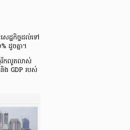
​សេដ្ឋកិច្ច​ដល់ទៅ
៦% ដូចគ្នា។
្ច​រីកលូតលាស់​
 និង GDP របស់​