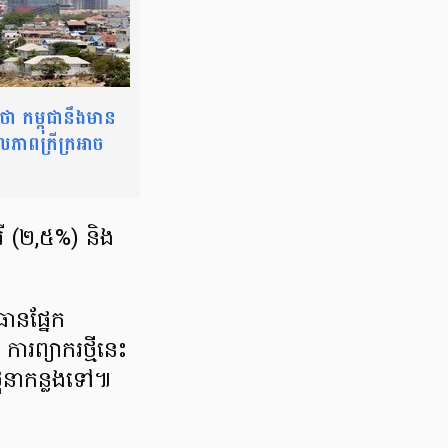
ា កម្ពុជានឹងមាន
ភាពក្រីក្រអាច
រី (២,៥%) និង
ាន​ផ្នែក
ារព្យាករ​ថ្មីនេះ
ថុនា​កន្លងទៅ៕