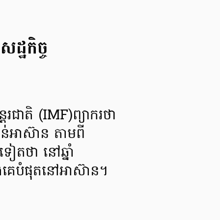
្ឋកិច្ច
ន្តរជាតិ (IMF)ព្យាករថា
បន់អាស៊ាន តាមពី
ៀតថា នៅឆ្នាំ
ាងគេបំផុតនៅអាស៊ាន។