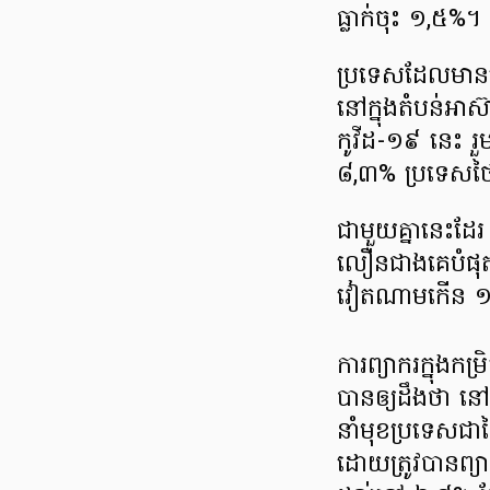
ធ្លាក់ចុះ ១,៥%។
ប្រទេស​ដែលមាន​សេដ
នៅក្នុង​​តំបន់​អា
កូវីដ-១៩ នេះ រួម
៨,៣% ប្រទេសថៃ ធ្
ជាមួយគ្នានេះដែរ 
លឿន​ជាងគេ​បំផុ
វៀតណាម​កើន 
ការព្យាករ​ក្នុង
បាន​ឲ្យដឹងថា នៅឆ្
នាំមុខ​ប្រទេស​ជាដ
ដោយត្រូវបាន​ព្យាករ