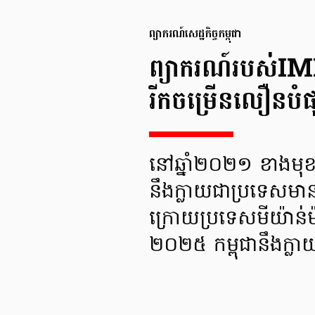
ព្យាករណ៍សេដ្ឋកិច្ច​កម្ពុជា
ព្យាករណ៍របស់IMF៖
រីកចម្រើនលឿនបំផុ
នៅឆ្នាំ២០២១ ខាងមុខនេះ
នឹងក្លាយជាប្រទេសមានស
ក្រោយប្រទេសមីយ៉ាន់
២០២៥ កម្ពុជានឹងក្ល