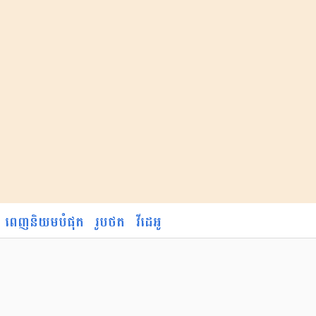
ពេញនិយមបំផុត
រូបថត
វីដេអូ