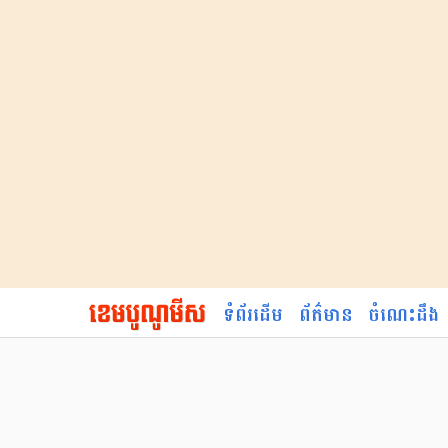
ទំព័រដើម
ព័ត៌មាន
ចំណេះដឹង