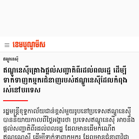
ឥណ្ឌូនេស៊ី
ឥណ្ឌូនេស៊ីគ្រោងផ្ដល់សញ្ជាតិពីរដល់ពលរដ្ឋ ដើម្បី
ទាក់ទាញកម្មករជំនាញរបស់ឥណ្ឌូនេស៊ីដែលកំពុង
រស់នៅបរទេស
រដ្ឋមន្ដ្រីខុទ្ទកាល័យជាន់ខ្ពស់មួយរូបនៅប្រទេសឥណ្ឌូនេស៊ី
បាននិយាយកាលពីថ្ងៃអង្គារថា ប្រទេសឥណ្ឌូនេស៊ី អាចនឹង
ផ្តល់សញ្ជាតិពីរដល់ពលរដ្ឋ ដែលមានដើមកំណើត
ឥណ្ឌូណេស៊ី ដើម្បីទាក់ទាញកម្មករ ដែលមានជំនាញវិជ្ជា