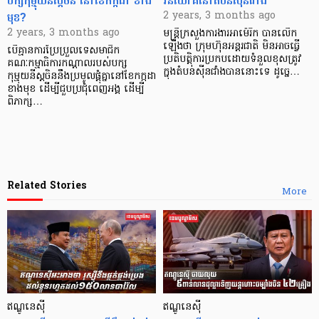
បក្សកុម្មុយនីស្តចិន នៅខែកក្កដា ខាង
វិនិយោគនៅតំបន់ស៊ីនជាំង
មុខ?
2 years, 3 months ago
2 years, 3 months ago
មន្ត្រីក្រសួងការងារអាម៉េរិក បានលើក
ឡើងថា ក្រុមហ៊ុនអន្តរជាតិ មិនអាចធ្វើ
បើគ្មានការប្រែប្រួលទេសមាជិក
ប្រតិបត្តិការប្រកបដោយទំនួលខុសត្រូវ
គណៈកម្មាធិការកណ្តាលរបស់បក្ស
ក្នុងតំបន់ស៊ីនជាំងបាននោះទេ ដូច្នេ…
កុម្មុយនីស្តចិននឹងប្រមូលផ្តុំគ្នានៅខែកក្កដា
ខាងមុខ ដើម្បីជួបប្រជុំពេញអង្គ ដើម្បី
ពិភាក្ស…
Related Stories
More
ឥណ្ឌូនេស៊ី
ឥណ្ឌូនេស៊ី