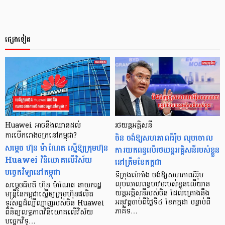
ផ្សេងទៀត
Huawei អាចនឹងឈានដល់
រថយន្តអគ្គិសនី
ការបើករោងចក្រនៅកម្ពុជា?
ចិន ចង់ឱ្យសហភាពអឺរ៉ុប លុបចោល
សម្តេច ហ៊ុន ម៉ាណែត ស្នើឱ្យក្រុមហ៊ុន
ការយកពន្ធលើរថយន្តអគ្គិសនីរបស់ខ្លួន
Huawei វិនិយោគលើវិស័យ
នៅត្រឹមខែកក្កដា
បច្ចេកវិទ្យានៅកម្ពុជា
ទីក្រុងប៉េកាំង ចង់ឱ្យសហភាពអឺរ៉ុប
លុបចោលពន្ធបឋមរបស់ខ្លួនលើយាន
សម្តេចធិបតី ហ៊ុន ម៉ាណែត នាយករដ្ឋ
យន្តអគ្គិសនីរបស់ចិន ដែលគ្រោងនឹង
មន្ត្រីនៃកម្ពុជាស្នើឲ្យក្រុមហ៊ុនផលិត
អនុវត្តចាប់ពីថ្ងៃទី៤ ខែកក្កដា បន្ទាប់ពី
ទូរសព្ទដ៏ល្បីល្បាញរបស់ចិន Huawei
ភាគីទ…
ពិនិត្យលទ្ធភាពវិនិយោគលើវិស័យ
បច្ចេកវិទ្…