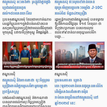
ឥណ្ឌូនេស៊ី អះអាងថា រុស្ស៊ីនឹងផ្គត់ផ្គង់
ឥណ្ឌូនេស៊ី ជះលុយ៩ពាន់លាន
ប្រេងដល់ខ្លួនរហូត
ដុល្លារទិញយន្ដហោះចម្បាំង J-10C
ដល់១៥០លានបារ៉ែល
របស់ចិន ចំនួន៤២គ្រឿង
ប្រទេសឥណ្ឌូនេស៊ី ដែលជាមហាអំណាច
រដ្ឋមន្ត្រីការពារជាតិឥណ្ឌូនេស៊ី បានទម្លាយ
សេដ្ឋកិច្ចលេខ១ក្នុងតំបន់អាស៊ានបាន
ឱ្យដឹងកាលពីថ្ងៃពុធ ទី១៥ ខែតុលា ថា
សម្រេចកិច្ចព្រមព្រៀងថាមពលដ៏ធំមួយជា
ទីក្រុងហ្សាការតា បានចាយលុយ
មួយរុស្ស៊ី ដោយទីក្រុងមូស្គូ នឹងផ្គត់ផ្គង់…
ដល់ទៅ៩ពាន់លានដុល្លារអាម៉េរិក
បញ្ជា…
ឥណ្ឌូនេស៊ី
ឥណ្ឌូនេស៊ី
ឥណ្ឌូនេស៊ី និងកាណាដា ចុះកិច្ចព្រម
ប្រទេសកាតា គ្រោង
ព្រៀងពាណិជ្ជកម្មសេរីជាមួយគ្នាជា
បោះទុន២០ពាន់លានដុល្លារអាម៉េរិក
ប្រវត្តិសាស្ត្រ
ដើម្បីសាងសង់អាផាតម៉ិន
រាប់លានយូនីតនៅឥណ្ឌូនេស៊ី នៅ
បងធំអាស៊ានឥណ្ឌូនេស៊ី និងកាណាដា
ឆ្នាំ២០២៥ នេះ
បានឈានដល់ការចុះកិច្ចព្រមព្រៀង
ពាណិជ្ជកម្មសេរីជាមួយគ្នាជាប្រវត្តិសាស្ត្រ