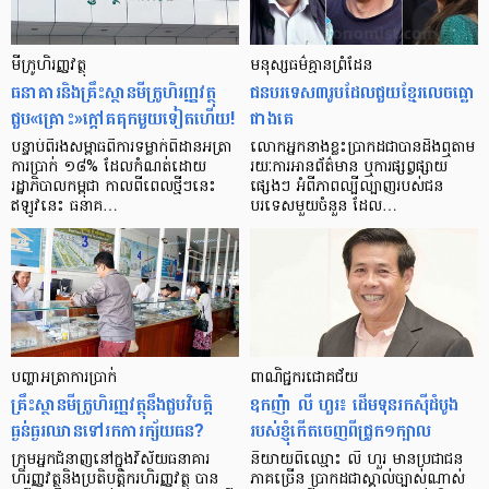
មីក្រូ​ហិរញ្ញវត្ថុ
មនុស្ស​ធម៌​គ្មាន​ព្រំដែន
ធនាគារ​និង​គ្រឹះស្ថាន​មីក្រូ​ហិរញ្ញវត្ថុ​
ជន​បរទេស​៣​រូប​ដែល​ជួយ​ខ្មែរ​លេច​ធ្លោ​
ជួប«គ្រោះ»ក្តៅ​គគុក​មួយ​ទៀត​ហើយ!
ជាង​គេ
បន្ទាប់​ពី​រង​សម្ពាធ​​ពី​ការ​ទម្លាក់​ពិដាន​អត្រា​
លោកអ្នក​នាង​ខ្លះ​ប្រាកដ​ជា​បាន​​ដឹង​ឮ​តាម​
ការ​ប្រាក់ ១៨​% ដែល​កំណត់​ដោយ​
រយៈ​ការ​អាន​ព័ត៌មាន ឬ​ការ​ផ្សព្វផ្សាយ​
រដ្ឋាភិបាល​កម្ពុជា កាល​ពី​ពេល​ថ្មីៗ​នេះ
ផ្សេងៗ អំពី​ភាព​ល្បីល្បាញ​របស់​ជន​
ឥឡូវ​នេះ ធនាគ…
បរទេស​មួយ​ចំនួន ដែល…
បញ្ហា​អត្រា​ការប្រាក់
ពាណិជ្ជករជោគជ័យ
គ្រឹះស្ថាន​មីក្រូ​ហិរញ្ញវត្ថុ​នឹង​ជួប​វិបត្តិ​
ឧកញ៉ា លី ហួរ៖ ដើមទុនរកស៊ីដំបូង
ធ្ងន់ធ្ងរ​ឈាន​ទៅ​រក​ការ​ក្ស័យធន?
របស់ខ្ញុំកើតចេញពីជ្រូក១ក្បាល
ក្រុម​អ្នក​ជំនាញ​នៅ​ក្នុង​វិស័យ​ធនាគារ
និយាយ​ពី​ឈ្មោះ លី ហួរ មាន​ប្រជាជន​
ហិរញ្ញវត្ថុ​និង​ប្រតិបត្តិករ​ហិរញ្ញ​វត្ថុ បាន​​
ភាគ​ច្រើន ប្រាកដ​ជា​ស្គាល់​ច្បាស់​ណាស់