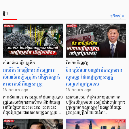
ថ្មីៗ
ច្រើនទៀត
សំណល់អេឡិចត្រូនិក
វិស័យហិរញ្ញវត្ថុ
អាម៉េរិក រឹតបន្តឹងការនាំចេញកាក
ចិន ប្រើ​អំណាចពន្ធដាររឹតកអ្នកមាន
សំណល់អេឡិចត្រូនិក ដើម្បីទប់ស្កាត់
ស្ដុកស្ដម្ភ ដែលផ្ទេរទ្រព្យសម្បត្តិ
ការបាត់បង់រ៉ែយុទ្ធសាស្ត្រ
ចេញទៅក្រៅប្រទេស
16 hours ago
16 hours ago
កាក​សំណល់​អេឡិច​ត្រូនិកដែល​ពីមុនធ្លាប់​
រដ្ឋាភិបាលចិន កំពុងបើកយុទ្ធនាការរឹត
ត្រូវបានចាត់ទុកថាជាសំរាម និងនាំចេញ
បន្តឹងលើក្រុមមហាសេដ្ឋី​យ៉ាង​ក្ដៅគគុក។
ទៅកែច្នៃនៅបរទេស​នោះ ពេលនេះ
​ក្រុមអ្នកមានស្ដុកស្ដម្ភ ដែល​ធ្លាប់​តែផ្ទេរ
កំពុងប្រែក្លាយជាធនធានយុទ្ធសាស្ត្រដ…
ទ្រព្យសម្បត្តិរាប់រយពាន់ល…