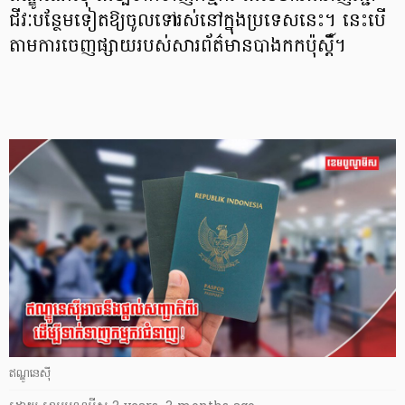
ជីវៈបន្ថែមទៀតឱ្យចូលទៅរស់នៅក្នុងប្រទេសនេះ។ នេះបើ
តាមការចេញផ្សាយរបស់សារព័ត៌មានបាងកកប៉ុស្តិ៍។
ឥណ្ឌូនេស៊ី