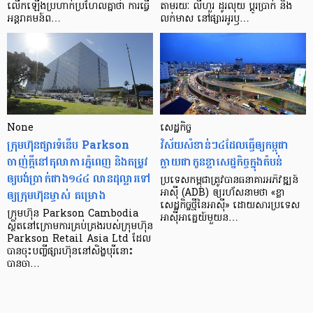
លើក​ឡើង​ប្រហាក់​ប្រហែល​គ្នា​ថា ការ​ធ្វើ​
តាមរយៈ លីហួរ ដូរ​លុយ ប្តូរ​បា្រក់ និង​
អន្តរាគមន៍​ព…
លក់​មាស នៅ​ផ្សារ​អូរ​ឫ…
None
សេដ្ឋកិច្ច​
ក្រុមហ៊ុនផ្សារទំនើប Parkson
វិស័យ​សំខាន់ៗ​៤​ដែល​ធ្វើ​ឲ្យ​កម្ពុជា​
ចាញ់ក្ដីនៅតុលាការភ្នំពេញ និងតម្រូវ
ក្លាយ​ជា​កូន​ខ្លា​សេដ្ឋកិច្ច​ក្នុង​តំបន់
ឲ្យបង់ប្រាក់ជាង១៤៤ លានដុល្លារទៅ
ប្រទេស​កម្ពុជា​ត្រូវ​បាន​ធនាគារ​អភិវឌ្ឍន៍​
ឲ្យក្រុមហ៊ុនម្ចាស់ គម្រោង
អាស៊ី (ADB) ឲ្យ​រហ័ស​នាមថា «ខ្លា​
សេដ្ឋកិច្ច​ថ្មី​នៃ​អាស៊ី» ដោយសារ​ប្រទេស​
ក្រុមហ៊ុន Parkson Cambodia
អាស៊ី​អាគ្នេយ៍​មួយ​ន…
ស្ថិតនៅក្រោមការគ្រប់គ្រងរបស់ក្រុមហ៊ុន
Parkson Retail Asia Ltd ដែល
បានចុះបញ្ចីផ្សារហ៊ុននៅសិង្ហបុរីនោះ
បានចា…