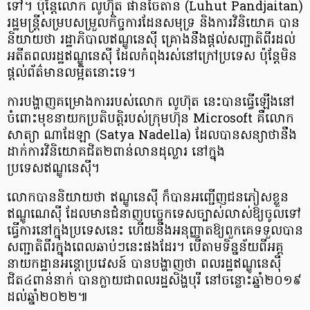
ទៅ។ ប៉ុន្តែលោក លូហ៊ុត ផានចៃតាន (Luhut Pandjaitan)
រដ្ឋមន្ត្រីសម្របសម្រួលកិច្ចការដែនសមុទ្រ និងការវិនិយោគ បាន
និយាយថា រដ្ឋាភិបាលឥណ្ឌូនេស៊ី គ្រោងនឹងផ្តល់សញ្ជាតិពីរដល់
អតីតពលរដ្ឋឥណ្ឌូនេស៊ី ដែលកំពុងរស់នៅក្រៅប្រទេស ប៉ុន្តែមិន
ផ្តល់ព័ត៌មានលម្អិតនោះទេ។
ការបង្ហាញគម្រោងការរបស់លោក លូហ៊ុត នេះបានធ្វើឡើងនៅ
ចំពោះមុខនាយកប្រតិបត្តិរបស់ក្រុមហ៊ុន Microsoft គឺលោក
សាត្យា ណាដែឡា (Satya Nadella) ដែលបានសន្យាថានឹង
ដាក់ការវិនិយោគជិត២ពាន់លានដុល្លារ នៅក្នុង
ប្រទេសឥណ្ឌូនេស៊ី។
លោកបាននិយាយថា ឥណ្ឌូនេស៊ី ក៏បានអញ្ជើញជនភៀសខ្លួន
ឥណ្ឌូណេស៊ី ដែលមានជំនាញបច្ចេកទេសច្បាស់លាស់ឱ្យចូលទៅ
ធ្វើការនៅក្នុងប្រទេសនេះ ហើយនឹងអនុញ្ញាតឱ្យពួកគេទទួលបាន
សញ្ជាតិពីរក្នុងពេលឆាប់ៗនេះផងដែរ។ បើតាមទិន្នន័យពីអគ្គ
នាយកដ្ឋានអន្តោប្រវេសន៍ បានបង្ហាញថា ពលរដ្ឋឥណ្ឌូនេស៊ី
ជិត៤ពាន់នាក់ បានក្លាយជាពលរដ្ឋសិង្ហបុរី នៅចន្លោះឆ្នាំ២០១៩
ដល់ឆ្នាំ២០២២៕