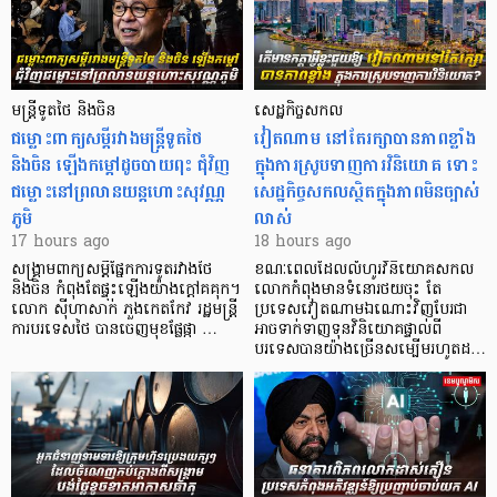
មន្ត្រីទូតថៃ និងចិន
សេដ្ឋកិច្ចសកល
ជម្លោះពាក្យសម្តីរវាងមន្ត្រីទូតថៃ
វៀតណាម នៅតែរក្សាបានភាពខ្លាំង
និងចិន ឡើងកម្ដៅដូចបាយពុះ ជុំវិញ
ក្នុងការស្រូបទាញការវិនិយោគ​ ទោះ
ជម្លោះនៅព្រលានយន្តហោះសុវណ្ណ
សេដ្ឋកិច្ចសកលស្ថិតក្នុងភាពមិនច្បាស់
ភូមិ
លាស់
17 hours ago
18 hours ago
សង្គ្រាមពាក្យសម្តីផ្នែកការទូតរវាងថៃ
ខណៈពេលដែលលំហូរវិនិយោគសកល
និងចិន កំពុងតែផ្ទុះឡើងយ៉ាងក្តៅគគុក។
លោកកំពុងមានទំនោរថយចុះ តែ
លោក ស៊ីហាសាក់ ភួងកេតកែវ រដ្ឋមន្ត្រី
ប្រទេសវៀតណាមឯណោះវិញបែរជា
ការបរទេសថៃ បានចេញមុខផ្លែផ្កា …
អាចទាក់ទាញទុនវិនិយោគផ្ទាល់ពី
បរទេសបានយ៉ាងច្រើនសម្បើមរហូតដ…