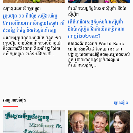
សក្ដានុពល​កសិកម្ម​កម្ពុជា
កំណើនសេដ្ឋកិច្ចតំបន់អាស៊ីបូព៌ា និងប៉ា
ក្រុមហ៊ុន ១០ ពីជប៉ុន សម្លឹងឃើញ
ស៊ីហ្វិក
តើកំណើនសេដ្ឋកិច្ចតំបន់អាស៊ីបូព៌ា
ឱកាសវិនិយោគកសិកម្មនៅកម្ពុជា ដាំ
និងប៉ាស៊ីហ្វិកនឹងដើរយឺតកម្រិតណា
ដុះបន្លែ កែច្នៃ និងវេចខ្ចប់នាំចេញ
នៅឆ្នាំ២០២១នេះ?
តំណាងក្រុមហ៊ុនមកពីជប៉ុន ចំនួន ១០
ក្រុមហ៊ុន បានបង្ហាញពីការចាប់អារម្មណ៍
ធនាគារពិភពលោក World Bank
ចំពោះការវិនិយោគ និងអភិវឌ្ឍវិស័យ
នៅថ្ងៃអង្គារទី២៨ ខែកញ្ញានេះ បាន
កសិកម្មកម្ពុជា ទាក់ទងនឹងការដាំ…
បង្ហាញរបាយការណ៍ថ្មីមួយចុងក្រោយរបស់
ខ្លួន ដោយបានបន្តទម្លាក់ការព្យាករ
កំណើនសេដ្ឋកិច្…
ពេញនិយមបំផុត
ច្រើនទៀត