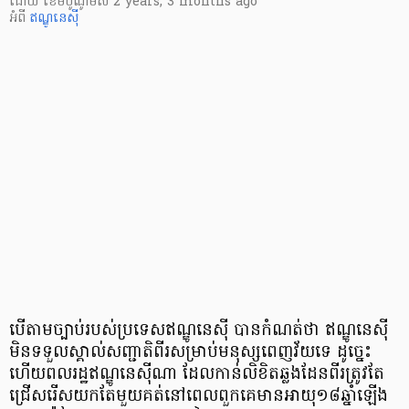
ដោយ
​ ខេមបូណូមីស
2 years, 3 months ago
អំពី
ឥណ្ឌូនេស៊ី
បើតាមច្បាប់របស់ប្រទេសឥណ្ឌូនេស៊ី បានកំណត់ថា ឥណ្ឌូនេស៊ី
មិនទទួលស្គាល់សញ្ជាតិពីរសម្រាប់មនុស្សពេញវ័យទេ ដូច្នេះ
ហើយពលរដ្ឋឥណ្ឌូនេស៊ីណា ដែលកាន់លិខិតឆ្លងដែនពីរត្រូវតែ
ជ្រើសរើសយកតែមួយគត់នៅពេលពួកគេមានអាយុ១៨ឆ្នាំឡើង