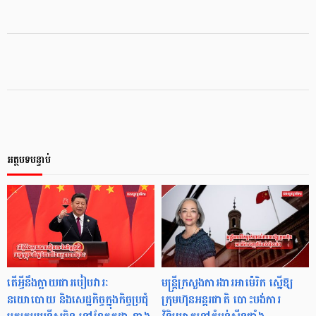
អត្ថបទបន្ទាប់
តើអ្វីនឹងក្លាយជារបៀបវារៈ
មន្ត្រីក្រសួងការងារអាម៉េរិក ស្នើឱ្យ
នយោបោយ និងសេដ្ឋកិច្ចក្នុងកិច្ចប្រជុំ
ក្រុមហ៊ុនអន្តរជាតិ បោះបង់ការ