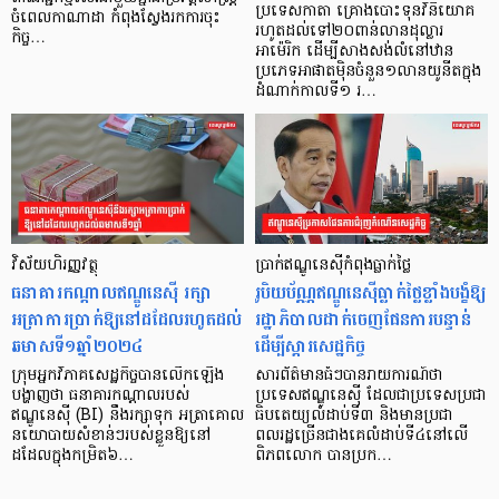
ប្រទេសកាតា គ្រោងបោះទុនវិនិយោគ
ចំពេលកាណាដា កំពុងស្វែងរកការចុះ
រហូតដល់ទៅ២០ពាន់លានដុល្លារ
កិច្ច…
អាម៉េរិក ដើម្បីសាងសង់លំនៅឋាន
ប្រភេទអាផាតម៉ិនចំនួន១លានយូនីតក្នុង
ដំណាក់កាលទី១ រ…
វិស័យហិរញ្ញវត្ថុ
ប្រាក់ឥណ្ឌូនេស៊ីកំពុងធ្លាក់ថ្លៃ
ធនាគារកណ្ដាលឥណ្ឌូនេស៊ី រក្សា
រូបិយប័ណ្ណឥណ្ឌូនេស៊ីធ្លាក់ថ្លៃខ្លាំងបង្ខំឱ្យ
អត្រាការប្រាក់ឱ្យនៅដដែលរហូតដល់
រដ្ឋាភិបាលដាក់ចេញផែនការបន្ទាន់
ឆមាសទី១ឆ្នាំ២០២៤
ដើម្បីស្ដារសេដ្ឋកិច្ច
ក្រុមអ្នកវិភាគសេដ្ឋកិច្ចបានលើកឡើង
សារព័ត៌មានធំៗបានរាយការណ៍ថា
បង្ហាញថា ធនាគារកណ្ដាលរបស់
ប្រទេសឥណ្ឌូនេស៊ី ដែលជាប្រទេសប្រជា
ឥណ្ឌូនេស៊ី (BI) នឹងរក្សាទុក អត្រាគោល
ធិបតេយ្យលំដាប់ទី៣ និងមានប្រជា
នយោបាយសំខាន់ៗរបស់ខ្លួនឱ្យនៅ
ពលរដ្ឋច្រើនជាងគេលំដាប់ទី៤នៅលើ
ដដែលក្នុងកម្រិត៦…
ពិភពលោក បានប្រក…