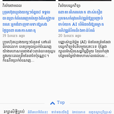
វិស័យថាមពល
វិស័យបច្ចេកវិទ្យា
ក្រុមហ៊ុនប្រេងយក្សៗចំនួន៨ ទទួល
ធនាគារពិភពលោក ដាស់តឿន
បានប្រាក់ចំណេញកប់ក្តោងពីសង្គ្រាម
ប្រទេសកំពុងអភិវឌ្ឍន៍ឱ្យប្រញាប់
ខណៈអ្នកជំនាញទាមទារឱ្យសង
ចាប់យក AI បើមិនចង់ឱ្យគម្លាត
ថ្លៃខូចខាតអាកាសធាតុ
អភិវឌ្ឍន៍រីកប៉ោងកាន់តែធំ
19 hours ago
20 hours ago
ក្រុមហ៊ុនប្រេងយក្សៗចំនួន៨ នៅលើ
បញ្ញាសិប្បនិម្មិត (AI) មិនមែនត្រឹមតែជា
ពិភពលោក បានប្រមូលប្រាក់ចំណេញ
បច្ចេកវិទ្យាទំនើបមួយនោះទេ ប៉ុន្តែជា
យ៉ាងមហាសាលជាង៩០ពាន់លានដុល្លារ
ក្បាលម៉ាស៊ីនសេដ្ឋកិច្ចថ្មីមួយ ដែលកំពុង
ក្នុងរយៈពេលត្រឹមតែ៣ខែប៉ុណ្ណោះ។
បន្ថែមតម្លៃយ៉ាងមហាសាលដល់សេ…
កំណើនប្រាក់ចំណេញ…
Top
រក្សាសិទ្ធិគ្រប់
អំពីគេហទំព័រនេះ
ទាក់ទងយើងខ្ញំ
ឯកជនភាព
លក្ខខណ្ឌ​ប្រើ​ប្រាស់