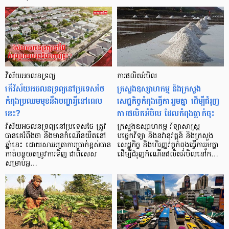
វិស័យអចលនទ្រព្យ
ការផលិតអំបិល
តើវិស័យអចលនទ្រព្យនៅប្រទេសថៃ
ក្រសួងឧស្សាហកម្ម និងក្រសួង
កំពុងប្រឈមមុខនឹងបញ្ហាអ្វីនៅពេល
សេដ្ឋកិច្ចកំពុងធ្វើការរួមគ្នា ដើម្បីជំរុញ
នេះ?
ការផលិតអំបិល ដែលកំពុងធ្លាក់ចុះ
វិស័យអចលនទ្រព្យនៅប្រទេសថៃ ត្រូវ
ក្រសួងឧស្សាហកម្ម វិទ្យាសាស្ត្រ
បានគេរំពឹងថា នឹងមានកំណើនយឺតនៅ
បច្ចេកវិទ្យា និងនវានុវត្តន៍ និងក្រសួង
ឆ្នាំនេះ ដោយសារអត្រាការប្រាក់ខ្ពស់បាន
សេដ្ឋកិច្ច និងហិរញ្ញវត្ថុកំពុងធ្វើការរួមគ្នា
កាត់បន្ថយតម្រូវការទិញ ជាពិសេស
ដើម្បីជំរុញកំណើនផលិតអំបិលនៅក…
សម្រាប់អ្ន…