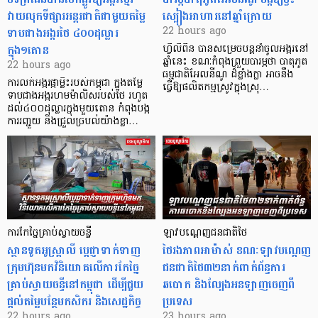
វាយលុកទីផ្សារអន្តរជាតិជាមួយតម្លៃ
ស្បៀងអាហារនៅឆ្នាំក្រោយ
ទាបជាងអង្ករថៃ ៤០០ដុល្លារ
22 hours ago
ក្នុង១តោន
ហ្វីលីពីន បាន​សម្រេចបន្តនាំចូលអង្ករនៅ
ឆ្នាំនេះ ខណៈកំពុងព្រួយបារម្ភថា បាតុភូត
22 hours ago
ធម្មជាតិអែលនីណូ ដ៏ខ្លាំងក្លា​ អាចនឹង
ការលក់អង្ករផ្កាម្លិះរបស់កម្ពុជា ក្នុងតម្លៃ
ធ្វើឱ្យផលិតកម្មស្រូវក្នុងស្រុ…
ទាបជាងអង្ករហមម៉ាលិសរបស់ថៃ រហូត
ដល់៤០០ដុល្លារក្នុងមួយតោន កំពុងបង្ក
ការរញ្ជួយ និងជ្រួលច្របល់យ៉ាងខ្លា…
ការកែច្នៃគ្រាប់ស្វាយចន្ទី
ឡាវបណ្តេញជនជាតិថៃ
ស្ថានទូតអូស្ត្រាលី ប្តេជ្ញាទាក់ទាញ
ថៃរងភាពអាម៉ាស់ ខណៈឡាវបណ្តេញ
ក្រុមហ៊ុនមក​វិនិយោគលើការកែច្នៃ
ជនជាតិថៃ៣២នាក់ពាក់ព័ន្ធការ
គ្រាប់ស្វាយចន្ទីនៅកម្ពុជា ដើម្បីជួយ
ឆបោក និងល្បែងអនឡាញចេញពី
ផ្តល់តម្លៃបន្ថែមកសិករ និងសេដ្ឋកិច្ច
ប្រទេស
22 hours ago
23 hours ago