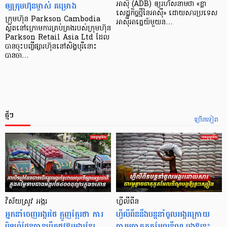
ឲ្យក្រុមហ៊ុនម្ចាស់ គម្រោង
អាស៊ី (ADB) ឲ្យ​រហ័ស​នាមថា «ខ្លា​
សេដ្ឋកិច្ច​ថ្មី​នៃ​អាស៊ី» ដោយសារ​ប្រទេស​
ក្រុមហ៊ុន Parkson Cambodia
អាស៊ី​អាគ្នេយ៍​មួយ​ន…
ស្ថិតនៅក្រោមការគ្រប់គ្រងរបស់ក្រុមហ៊ុន
Parkson Retail Asia Ltd ដែល
បានចុះបញ្ចីផ្សារហ៊ុននៅសិង្ហបុរីនោះ
បានចា…
ថ្មីៗ
ច្រើនទៀត
វិស័យស្រូវ អង្ករ
ហ្វីលីពីន
អ្នកនាំចេញអង្ករថៃ ត្អូញត្អែរថា ការ
ហ្វីលីពីននឹងបន្តនាំចូលអង្ករក្រោយ
បិទព្រំដែនបានបើកផ្លូវឱ្យអង្ករខ្មែរ
បារម្ភបាតុភូតអែលនីណូ បង្កឱ្យខ្វះ