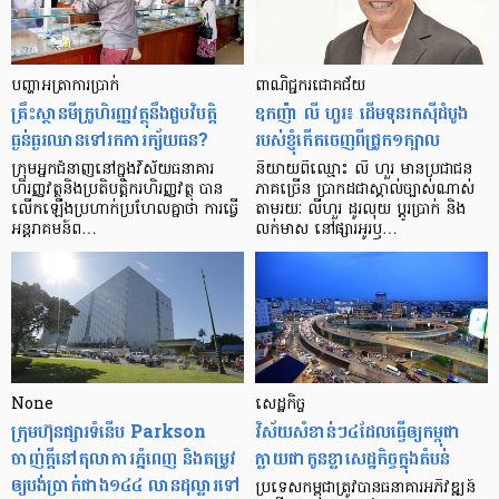
បញ្ហា​អត្រា​ការប្រាក់
ពាណិជ្ជករជោគជ័យ
គ្រឹះស្ថាន​មីក្រូ​ហិរញ្ញវត្ថុ​នឹង​ជួប​វិបត្តិ​
ឧកញ៉ា លី ហួរ៖ ដើមទុនរកស៊ីដំបូង
ធ្ងន់ធ្ងរ​ឈាន​ទៅ​រក​ការ​ក្ស័យធន?
របស់ខ្ញុំកើតចេញពីជ្រូក១ក្បាល
ក្រុម​អ្នក​ជំនាញ​នៅ​ក្នុង​វិស័យ​ធនាគារ
និយាយ​ពី​ឈ្មោះ លី ហួរ មាន​ប្រជាជន​
ហិរញ្ញវត្ថុ​និង​ប្រតិបត្តិករ​ហិរញ្ញ​វត្ថុ បាន​​
ភាគ​ច្រើន ប្រាកដ​ជា​ស្គាល់​ច្បាស់​ណាស់
លើក​ឡើង​ប្រហាក់​ប្រហែល​គ្នា​ថា ការ​ធ្វើ​
តាមរយៈ លីហួរ ដូរ​លុយ ប្តូរ​បា្រក់ និង​
អន្តរាគមន៍​ព…
លក់​មាស នៅ​ផ្សារ​អូរ​ឫ…
None
សេដ្ឋកិច្ច​
ក្រុមហ៊ុនផ្សារទំនើប Parkson
វិស័យ​សំខាន់ៗ​៤​ដែល​ធ្វើ​ឲ្យ​កម្ពុជា​
ចាញ់ក្ដីនៅតុលាការភ្នំពេញ និងតម្រូវ
ក្លាយ​ជា​កូន​ខ្លា​សេដ្ឋកិច្ច​ក្នុង​តំបន់
ឲ្យបង់ប្រាក់ជាង១៤៤ លានដុល្លារទៅ
ប្រទេស​កម្ពុជា​ត្រូវ​បាន​ធនាគារ​អភិវឌ្ឍន៍​