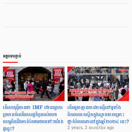
អត្ថបទបន្ទាប់
តើហេតុអ្វីបានជា IMF ហ៊ានព្យាករ
តើអត្រាគ្មានការងារធ្វើនៅទូទាំង
ព្រមានកំណើនសេដ្ឋកិច្ចរបស់មហា
ពិភពលោកស្ថិតក្នុងស្ថានភាពគ្រោះ
យក្សចិននឹងកាន់តែថមថយទៅៗយ៉ាង
ថ្នាក់បែបណានៅក្នុងឆ្នាំ២០២៤ នេះ?
ដូច្នេះ?
2 years, 2 months ago