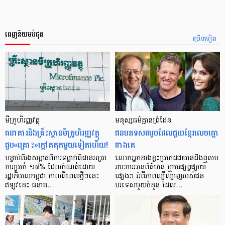
ពេញនិយមបំផុត
ច្រើនទៀត
មីក្រូ​ហិរញ្ញវត្ថុ
មនុស្ស​ធម៌​គ្មាន​ព្រំដែន
ធនាគារ​និង​គ្រឹះស្ថាន​មីក្រូ​ហិរញ្ញវត្ថុ​
ជន​បរទេស​៣​រូប​ដែល​ជួយ​ខ្មែរ​លេច​ធ្លោ​
ជួប«គ្រោះ»ក្តៅ​គគុក​មួយ​ទៀត​ហើយ!
ជាង​គេ
បន្ទាប់​ពី​រង​សម្ពាធ​​ពី​ការ​ទម្លាក់​ពិដាន​អត្រា​
លោកអ្នក​នាង​ខ្លះ​ប្រាកដ​ជា​បាន​​ដឹង​ឮ​តាម​
ការ​ប្រាក់ ១៨​% ដែល​កំណត់​ដោយ​
រយៈ​ការ​អាន​ព័ត៌មាន ឬ​ការ​ផ្សព្វផ្សាយ​
រដ្ឋាភិបាល​កម្ពុជា កាល​ពី​ពេល​ថ្មីៗ​នេះ
ផ្សេងៗ អំពី​ភាព​ល្បីល្បាញ​របស់​ជន​
ឥឡូវ​នេះ ធនាគ…
បរទេស​មួយ​ចំនួន ដែល…