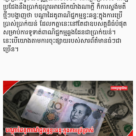
ប្រជែងនឹងប្រាក់ដុល្លារអាម៉េរិកយ៉ាងណាក្ដី ក៏ការស្ទង់មតិ
ថ្មីៗបង្ហាញថា បណ្ដាដៃគូពាណិជ្ជកម្មខ្វះឆន្ទៈក្នុងការប្រើ
ប្រាស់ប្រាក់យន់ ដែលកត្តានេះនៅតែជាឧបសគ្គដ៏ធំបំផុត
សម្រាប់ការទូទាត់ពាណិជ្ជកម្មឆ្លងដែនជាប្រាក់យន់។
នេះបើយោងតាមការចុះផ្សាយរបស់សារព័ត៌មានធំៗជា
ច្រើន។