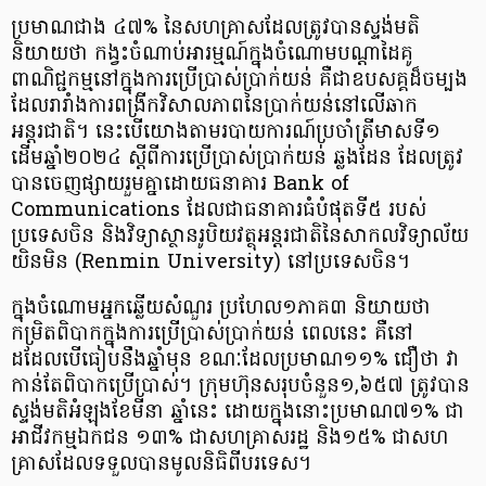
ប្រមាណជាង ៤៧% នៃសហគ្រាសដែលត្រូវបានស្ទង់មតិ
និយាយថា កង្វះចំណាប់អារម្មណ៍ក្នុងចំណោមបណ្ដាដៃគូ
ពាណិជ្ជកម្មនៅក្នុងការប្រើប្រាស់ប្រាក់យន់ គឺជាឧបសគ្គដ៏ចម្បង
ដែលរារាំងការពង្រីកវិសាលភាពនៃប្រាក់យន់នៅលើឆាក
អន្តរជាតិ។ នេះបើយោងតាមរបាយការណ៍ប្រចាំត្រីមាសទី១
ដើមឆ្នាំ២០២៤ ស្ដីពីការប្រើប្រាស់ប្រាក់យន់ ឆ្លងដែន ដែលត្រូវ
បានចេញផ្សាយរួមគ្នាដោយធនាគារ Bank of
Communications ដែលជាធនាគារធំបំផុតទី៥ របស់
ប្រទេសចិន និងវិទ្យាស្ថានរូបិយវត្ថុអន្តរជាតិនៃសាកលវិទ្យាល័យ
យិនមិន (Renmin University) នៅប្រទេសចិន។
ក្នុងចំណោមអ្នកឆ្លើយសំណួរ ប្រហែល១ភាគ៣​ និយាយថា
កម្រិតពិបាកក្នុងការប្រើប្រាស់ប្រាក់យន់ ពេលនេះ គឺនៅ
ដដែលបើធៀបនឹងឆ្នាំមុន ខណៈដែលប្រមាណ១១% ជឿថា វា
កាន់តែពិបាកប្រើប្រាស់​។ ក្រុមហ៊ុនសរុបចំនួន១,៦៥៧​ ត្រូវបាន
ស្ទង់មតិអំឡុងខែមីនា ឆ្នាំនេះ ដោយក្នុងនោះប្រមាណ៧១% ជា
អាជីវកម្មឯកជន ១៣% ជាសហគ្រាសរដ្ឋ និង១៥% ជាសហ
គ្រាសដែលទទួលបានមូលនិធិពីបរទេស​។