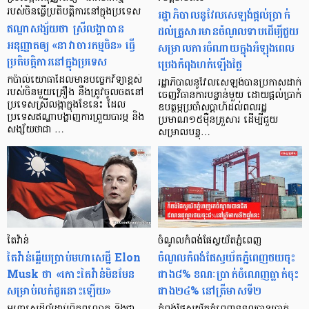
របស់ចិនធ្វើប្រតិបត្តិការនៅក្នុងប្រទេស
រដ្ឋាភិបាលនូវែលសេឡង់ផ្តល់ប្រាក់
ឥណ្ឌាសង្ស័យថា ស្រីលង្កាបាន
ដល់គ្រួសារមានចំណូលទាបដើម្បីជួយ
អនុញ្ញាតឲ្យ «នាវាចារកម្មចិន» ធ្វើ
សម្រាលការចំណាយក្នុងអំឡុងពេល
ប្រតិបត្តិការនៅក្នុងប្រទេស
ប្រេងកំពុងហក់ឡើងថ្លៃ
កប៉ាល់យោធាដែលមានបច្ចេកវិទ្យាខ្ពស់
រដ្ឋាភិបាលនូវែលសេឡង់បានប្រកាសដាក់
របស់ចិនមួយគ្រឿង នឹងត្រូវចូលចតនៅ
ចេញវិធានការបន្ទាន់មួយ ដោយផ្តល់ប្រាក់
ប្រទេសស្រីលង្កាក្នុងខែនេះ ដែល
ឧបត្ថម្ភប្រចាំសប្តាហ៍ដល់ពលរដ្ឋ
ប្រទេសឥណ្ឌាបង្ហាញការព្រួយបារម្ភ និង
ប្រមាណ១៥ម៉ឺនគ្រួសារ ដើម្បីជួយ
សង្ស័យថាជា …
សម្រាលបន្ទុ…
តៃវ៉ាន់
ចំណូលកំពង់ផែស្វយ័តភ្នំពេញ
តៃវ៉ាន់ឆ្លើយប្រាប់មហាសេដ្ឋី Elon
ចំណូលកំពង់ផែស្វយ័តភ្នំពេញថយចុះ
Musk ថា «កោះតៃវ៉ាន់មិនមែន
ជាង៨% ខណៈប្រាក់ចំណេញធ្លាក់ចុះ
សម្រាប់លក់ដូរនោះឡើយ»
ជាង២៤% នៅត្រីមាសទី២