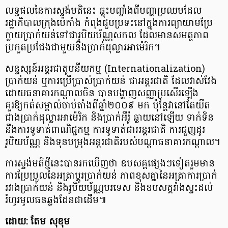
លទ្ធផលនៃការស្ទង់មតិនេះ ឆ្លុះបញ្ចាំងពីបញ្ហាប្រឈមដែល
រដ្ឋាភិបាលក្រុងប៉េកាំង កំពុងជួបប្រទះនៅក្នុងការព្យាយាមប្រែ
ក្លាយប្រាក់យន់ទៅជារូបិយប័ណ្ណសកល ដែលមានសមត្ថភាព
ប្រកួតប្រជែងជាមួយនឹងប្រាក់ដុល្លារអាម៉េរិក។
សន្ទស្សន៍អន្តរជាតូបនីយកម្ម (Internationalization)
ប្រាក់យន់ ឬការប្រើប្រាស់ប្រាក់យន់ ជាអន្តរជាតិ ដែលវាស់វែង
ដោយធនាគារកណ្ដាលចិន បានបង្ហាញសញ្ញាប្រសើរឡើង
គួរឱ្យកត់សម្គាល់ចាប់តាំងពីឆ្នាំ២០០៩ មក ប៉ុន្តែវានៅតែយឺត
ជាងប្រាក់ដុល្លារអាម៉េរិក និងប្រាក់អឺរ៉ូ ឆ្ងាយនៅឡើយ ទាក់ទិន
នឹងការទូទាត់ពាណិជ្ជកម្ម ការទូទាត់ជាអន្តរជាតិ ការជួញដូរ
រូបិយប័ណ្ណ និងទុនបម្រុងអន្តរជាតិរបស់បណ្ដាធនាគារកណ្តាល។
ការស្ទង់មតិថ្មីនេះបានរកឃើញថា ឧបសគ្គផ្សេងៗទៀតរួមមាន
ការប្រែប្រួលនៃអត្រាប្តូរប្រាក់យន់ ភាពខុសគ្នានៃអត្រាការប្រាក់
រវាងប្រាក់យន់ និងរូបិយប័ណ្ណបរទេស និងឧបសគ្គរាំងស្ទះដល់
រំហូរមូលធនឆ្លងដែនជាដើម៕
ដោយ: តែម សុខុម