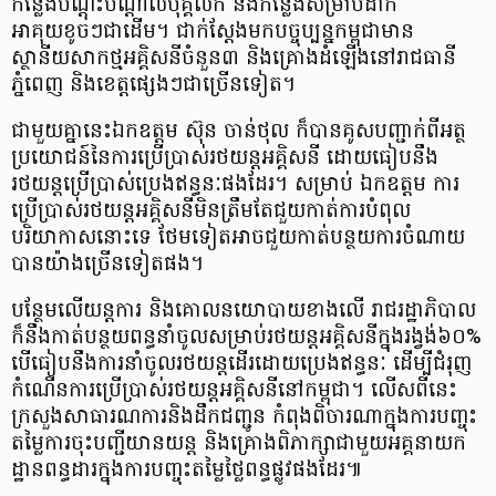
កន្លែងបណ្តុះបណ្តាលបុគ្គលិក និងកន្លែងសម្រាប់ដាក់
អាគុយខូចៗជាដើម។ ជាក់ស្តែងមកបច្ចុប្បន្នកម្ពុជាមាន
ស្ថានីយសាកថ្មអគ្គិសនីចំនួន៣ និងគ្រោងដំឡើងនៅរាជធានី
ភ្នំពេញ និងខេត្តផ្សេងៗជាច្រើនទៀត។
ជាមួយគ្នានេះឯកឧត្តម ស៊ុន ចាន់ថុល ក៏បានគូសបញ្ជាក់ពីអត្ថ
ប្រយោជន៍នៃការប្រើប្រាស់រថយន្តអគ្គិសនី ដោយធៀបនឹង
រថយន្តប្រើប្រាស់ប្រេងឥន្ធនៈផងដែរ។ សម្រាប់ ឯកឧត្តម ការ
ប្រើប្រាស់រថយន្តអគ្គិសនីមិនត្រឹមតែជួយកាត់ការបំពុល
បរិយាកាសនោះទេ ថែមទៀតអាចជួយកាត់បន្ថយការចំណាយ
បានយ៉ាងច្រើនទៀតផង។
បន្ថែមលើយន្តការ និងគោលនយោបាយខាងលើ រាជរដ្ឋាភិបាល
ក៏នឹងកាត់បន្ថយពន្ធនាំចូលសម្រាប់រថយន្តអគ្គិសនីក្នុងរង្វង់៦០%
បើធៀបនឹងការនាំចូលរថយន្តដើរដោយប្រេងឥន្ធនៈ ដើម្បីជំរុញ
កំណើនការប្រើប្រាស់រថយន្តអគ្គិសនីនៅកម្ពុជា។ លើសពីនេះ
ក្រសួងសាធារណការនិងដឹកជញ្ជូន កំពុងពិចារណាក្នុងការបញ្ចុះ
តម្លៃការចុះបញ្ជីយានយន្ត និងគ្រោងពិភាក្សាជាមួយអគ្គនាយក
ដ្ឋានពន្ធដារក្នុងការបញ្ចុះតម្លៃថ្លៃពន្ធផ្លូវផងដែរ៕