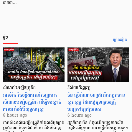
បានចា…
ថ្មីៗ
ច្រើនទៀត
សំណល់អេឡិចត្រូនិក
វិស័យហិរញ្ញវត្ថុ
អាម៉េរិក រឹតបន្តឹងការនាំចេញកាក
ចិន ប្រើ​អំណាចពន្ធដាររឹតកអ្នកមាន
សំណល់អេឡិចត្រូនិក ដើម្បីទប់ស្កាត់
ស្ដុកស្ដម្ភ ដែលផ្ទេរទ្រព្យសម្បត្តិ
ការបាត់បង់រ៉ែយុទ្ធសាស្ត្រ
ចេញទៅក្រៅប្រទេស
6 hours ago
6 hours ago
កាក​សំណល់​អេឡិច​ត្រូនិកដែល​ពីមុនធ្លាប់​
រដ្ឋាភិបាលចិន កំពុងបើកយុទ្ធនាការរឹត
ត្រូវបានចាត់ទុកថាជាសំរាម និងនាំចេញ
បន្តឹងលើក្រុមមហាសេដ្ឋី​យ៉ាង​ក្ដៅគគុក។