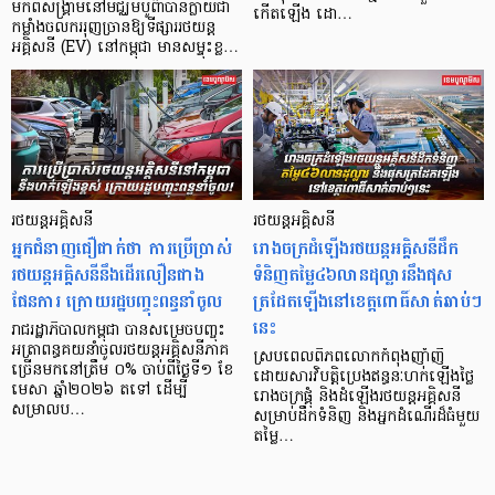
មកពីសង្រ្គាមនៅមជ្ឈិមបូព៌ាបានក្លាយជា
កើតឡើង ដោ…
កម្លាំងចលកររុញច្រានឱ្យទីផ្សាររថយន្ត
អគ្គិសនី (EV) នៅកម្ពុជា មានសម្ទុះខ្ល…
រថយន្តអគ្គិសនី
រថយន្តអគ្គិសនី
អ្នកជំនាញជឿជាក់ថា ការប្រើប្រាស់
រោងចក្រដំឡើងរថយន្តអគ្គិសនីដឹក
រថយន្តអគ្គិសនីនឹងដើរលឿនជាង
ទំនិញតម្លៃ៤៦លានដុល្លារនឹងផុស
ផែនការ ក្រោយរដ្ឋបញ្ចុះពន្ធនាំចូល
ត្រដែតឡើងនៅខេត្តពោធិ៍សាត់ឆាប់ៗ
នេះ​
​​រាជរដ្ឋាភិបាលកម្ពុជា បានសម្រេចបញ្ចុះ
អត្រាពន្ធគយនាំចូលរថយន្តអគ្គិសនីភាគ
​​ស្របពេលពិភពលោកកំពុងញាំញី
ច្រើនមកនៅត្រឹម ០% ចាប់ពីថ្ងៃទី១ ខែ
ដោយសារវិបត្តិប្រេងឥន្ធនៈហក់ឡើងថ្លៃ
មេសា ឆ្នាំ២០២៦ តទៅ ដើម្បី
រោងចក្រផ្គុំ និងដំឡើងរថយន្តអគ្គិសនី
សម្រាលប…
សម្រាប់ដឹកទំនិញ និងអ្នកដំណើរដ៏ធំមួយ
តម្លៃ…