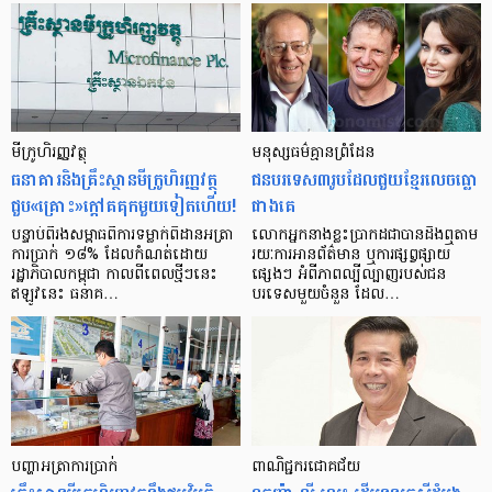
មីក្រូ​ហិរញ្ញវត្ថុ
មនុស្ស​ធម៌​គ្មាន​ព្រំដែន
ធនាគារ​និង​គ្រឹះស្ថាន​មីក្រូ​ហិរញ្ញវត្ថុ​
ជន​បរទេស​៣​រូប​ដែល​ជួយ​ខ្មែរ​លេច​ធ្លោ​
ជួប«គ្រោះ»ក្តៅ​គគុក​មួយ​ទៀត​ហើយ!
ជាង​គេ
បន្ទាប់​ពី​រង​សម្ពាធ​​ពី​ការ​ទម្លាក់​ពិដាន​អត្រា​
លោកអ្នក​នាង​ខ្លះ​ប្រាកដ​ជា​បាន​​ដឹង​ឮ​តាម​
ការ​ប្រាក់ ១៨​% ដែល​កំណត់​ដោយ​
រយៈ​ការ​អាន​ព័ត៌មាន ឬ​ការ​ផ្សព្វផ្សាយ​
រដ្ឋាភិបាល​កម្ពុជា កាល​ពី​ពេល​ថ្មីៗ​នេះ
ផ្សេងៗ អំពី​ភាព​ល្បីល្បាញ​របស់​ជន​
ឥឡូវ​នេះ ធនាគ…
បរទេស​មួយ​ចំនួន ដែល…
បញ្ហា​អត្រា​ការប្រាក់
ពាណិជ្ជករជោគជ័យ