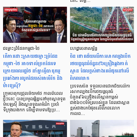
នោះ សម្ត…
ជម្លោះព្រំដែនកម្ពុជា-ថៃ
ហេដ្ឋារចនាសម្ព័ន្ធ
តើការដោះស្រាយជម្លោះព្រំដែន
ចិន ជោគជ័យលើការសាកល្បងបើក
កម្ពុជា-ថៃ អាចទាល់ច្រកដែរទេ
រថយន្តធុនធំចំនួន៩៦គ្រឿងឆ្លងកាត់
ក្រោយពលរដ្ឋថៃ នាំគ្នាធ្វើបាតុកម្ម
ស្ពាន ដែលខ្ពស់ជាងគេបំផុតនៅលើ
ប្រឆាំងការលូកដៃរបស់អាម៉េរិក និង
ពិភពលោក
ម៉ាឡេស៊ី?
ប្រទេសចិន ទទួលបានជោគជ័យលើកា
រសាកល្បងបើករថយន្តធុនធំ
ក្រុមបាតុករជ្រុលនិយមថៃ កាលពីពេល
ចំនួន៩៦គ្រឿងលើស្ពានកម្ពស់
ថ្មីៗនេះ បានប្រមូលផ្តុំគ្នានៅមុខស្ថានទូត
ជាង៦០០ម៉ែត្ររបស់ខ្លួន ដែលជាស្ពាន
ម៉ាឡេស៊ី និងស្ថានទូតអាម៉ររិក ប្រចាំ
ខ្ពស់ជាងគេបំផុតលើពិភពលោក
ទីក្រុងបាងកក ដើម្បីទាមទារឱ្យប្រ…
កាលព…