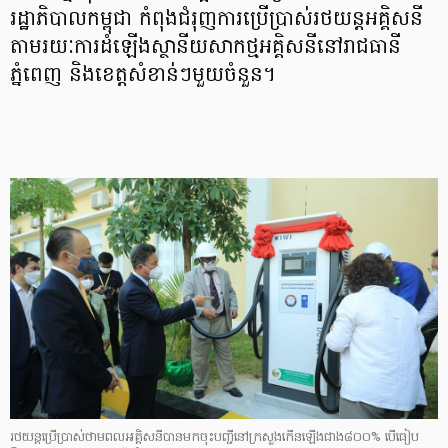
រដ្ឋាភិបាលកម្ពុជា កំពុងជំរុញការប្រើប្រាស់រថយន្តអគ្គិសនី
តាមរយៈការដំឡើងស្ថានីយសាកថ្មអគ្គិសនីនៅរាជធានី
ភ្នំពេញ និងខេត្តសំខាន់ៗមួយចំនួន។
រថយន្តប្រើប្រាស់ថាមពលអគ្គិសនីបានមកចុះបញ្ជីនៅក្រសួងកើនឡើងជាង៨០០% បើធៀប