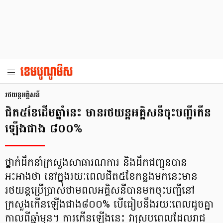
រថយន្តអគ្គិសនី
ជិត៥ខែដើមឆ្នាំនេះ មានរថយន្តអគ្គិសនីចុះបញ្ជីកើន
ឡើងជាង ៨០០%
ថ្នាក់ដឹកនាំក្រសួងសាធារណការ និងដឹកជញ្ជូនបាន
អះអាងថា នៅក្នុងរយៈពេលជិត៥ខែកន្លងមកនេះមាន
រថយន្តប្រើប្រាស់ថាមពលអគ្គិសនីបានមកចុះបញ្ជីនៅ
ក្រសួងកើនឡើងជាង៨០០% បើធៀបនឹងរយៈពេលដូចគ្នា
កាលពីឆ្នាំមុន។ ការកើនឡើងនេះ វាស្របពេលដែលរាជ