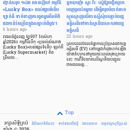
រង្វាន់សរុប ១៤៣ លានរៀល! កម្មវិធី
អ្នកឧកញ៉ា សួរ វីរៈ ស្នើឱ្យបង្កើតច្រក
«Lucky Box» របស់ផ្សារទំនើប
ចេញចូលតែមួយ ដើម្បីលុបបំបាត់ភាព
ឡាក់គី ទាក់ទាញការចូលរួមពីអតិថិ
ស្មុគស្មាញលើការស្នើសុំបតភ្ជាប់ចរន្ត
ជនកាន់តែច្រើនក្នុងសប្តាហ៍ដំបូង។
អគ្គិសនីទៅកាន់ស្ថានីយសាករថយន្ត
អគ្គិសនី
6 hours ago
22 hours ago
រាជធានីភ្នំពេញ ថ្ងៃទី07 ខែសីហា
ឆ្នាំ2026៖ កម្មវិធីបើក «ប្រអប់សំណាង
ស្របពេលដែលនិន្នាការប្រើប្រាស់រថយន្ត
(Lucky Box)»របស់ផ្សារទំនើប ឡាក់គី
អគ្គិសនី (EV) នៅកម្ពុជាកំពុងហក់ឡើង
(Lucky Supermarket) គិត
យ៉ាងគំហុកនៅមួយរយៈពេលចុងក្រោយ
ត្រឹមរយ…
នេះ ការវិនិយោគលើស្ថានីយបញ្ចូល
ថាមពលអគ្គ…
Top
រក្សាសិទ្ធិគ្រប់
អំពីគេហទំព័រនេះ
ទាក់ទងយើងខ្ញំ
ឯកជនភាព
លក្ខខណ្ឌ​ប្រើ​ប្រាស់
យ៉ាង © 2026