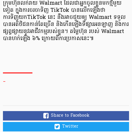
ក្រុមហ៊ុន​លក់រាយ Walmart ដែល​ជា​អ្នកចូលខ្លួន​មកថ្មីមួយ
ទៀត ក្នុងការ​ចរចា​ទិញ TikTok បាន​លើកឡើងថា
ការទិញយក​TikTok នេះ នឹងអាចជួយ​ឲ្យ​ Walmart ទទួល
បាន​អតិថិជន​កាន់តែច្រើន និង​កើនឡើង​ទីផ្សារ​អនឡាញ និង​ការ​
ផ្សព្វផ្សាយ​នូវ​អាជីវកម្ម​របស់ខ្លួន។ តម្លៃហ៊ុន របស់ Walmart
បាន​ហក់ឡើង ៦% ក្រោយពី​ការប្រកាសនេះ៕
_
Share to Facebook
Twitter