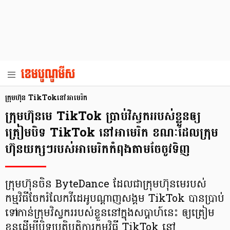
ក្រុមហ៊ុន TikTok​នៅអាមេរិក
ក្រុមហ៊ុនមេ TikTok ប្រាប់វិស្វកររបស់ខ្លួនឲ្យ
ត្រៀមបិទ TikTok នៅអាមេរិក ខណៈដែលក្រុម
ហ៊ុនយក្សៗរបស់អាមេរិកកំពុងតាមចែចូវទិញ
ក្រុមហ៊ុនចិន ByteDance ដែលជាក្រុមហ៊ុនមេរបស់
កម្មវិធីចែករំលែកវីដេអូបណ្ដាញសង្គម TikTok បានប្រាប់
ទៅកាន់ក្រុមវិស្វកររបស់ខ្លួននៅក្នុងសប្ដាហ៍នេះ ឲ្យត្រៀម
ខ្លួនដើម្បីបិទប្រតិបត្តិការកម្មវិធី TikTok នៅ