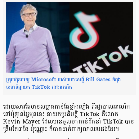
ក្រុមហ៊ុនយក្ស Microsoft របស់មហាសេដ្ឋី Bill Gates កំពុង
ចរចាទិញយក TikTok នៅអាមេរិក
ដោយសារតែ​មាន​សម្ពាធ​កាន់តែខ្លាំងឡើង ពី​រដ្ឋាបាល​អាមេរិក
នៅប៉ុន្មាន​ថ្ងៃមុននេះ នាយកប្រតិបត្តិ​ TikTok គឺលោក
Kevin Mayer ដែលបាន​ចូល​មកកាន់ដឹកនាំ TikTok បាន​
ត្រឹមតែ​៣ខែ ប៉ុណ្ណោះ ក៏បាន​ដាក់ពាក្យ​លាឈប់ផងដែរ។