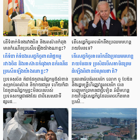
តើទំនាក់ទំនងរវាងចិន និងអាស៊ានកំពុង
តើសេដ្ឋកិច្ចអាមេរិកនឹងប្រឈមមហន្ដ
មានកំណើនប្រសើរឡើងយ៉ាងណាខ្លះ?
រាយមែនទេ?
តើទំនាក់ទំនងសេដ្ឋកិច្ចពាណិជ្ជកម្ម
តើសេដ្ឋកិច្ចអាមេរិកនឹងប្រឈមមហន្ដ
រវាងចិន និងអាស៊ានកំពុងមានកំណើន
រាយមែនទេ ប្រសិនបើសភាមិនព្រម
ប្រសើរឡើងយ៉ាងណាខ្លះ?
ដំឡើងពិដានបំណុលជាតិ?
ប្រទេសចិន គឺជាដៃគូពាណិជ្ជកម្មដ៏សំខាន់
ប្រធានាធិបតីអាមេរិក លោក ចូ បៃឌិន
សម្រាប់អាស៊ាន និយាយជារួម ហើយក៏ជា
និងរដ្ឋមន្ត្រីហិរញ្ញវត្ថុអាមេរិក បាន
ដៃគូពាណិជ្ជកម្មខ្វះមិនបានរបស់
ចេញមកព្រមានជាថ្មីទៀត អំពីមហន្ត
ប្រទេសកម្ពុជាផងដែរ ជាពិសេសជាទី
រាយវិបត្តិសេដ្ឋកិច្ចដែលអាចកើតមាន
ផ្សារដ…
ប្រសិ…