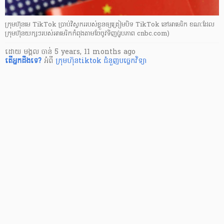
ក្រុមហ៊ុនមេ TikTok ប្រាប់វិស្វកររបស់ខ្លួនឲ្យត្រៀមបិទ TikTok នៅអាមេរិក ខណៈដែល
ក្រុមហ៊ុនយក្សៗរបស់អាមេរិកកំពុងតាមចែចូវទិញ(រូបភាព cnbc.com)
ដោយ
មង្គល ចាន់
5 years, 11 months ago
តើ​អ្នក​ដឹងទេ?
អំពី
ក្រុមហ៊ុនtiktok
ជំនួញបច្ចេកវិទ្យា