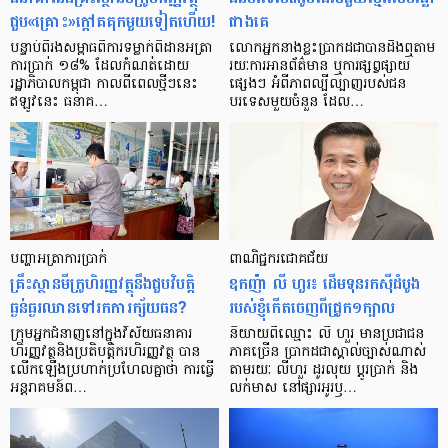
ជួប«គ្រោះ»ក្តៅ​គគុក​មួយ​ទៀត​ហើយ!
ជាង​គេ
បន្ទាប់​ពី​រង​សម្ពាធ​​ពី​ការ​ទម្លាក់​ពិដាន​អត្រា​
លោកអ្នក​នាង​ខ្លះ​ប្រាកដ​ជា​បាន​​ដឹង​ឮ​តាម​
ការ​ប្រាក់ ១៨​% ដែល​កំណត់​ដោយ​
រយៈ​ការ​អាន​ព័ត៌មាន ឬ​ការ​ផ្សព្វផ្សាយ​
រដ្ឋាភិបាល​កម្ពុជា កាល​ពី​ពេល​ថ្មីៗ​នេះ
ផ្សេងៗ អំពី​ភាព​ល្បីល្បាញ​របស់​ជន​
ឥឡូវ​នេះ ធនាគ…
បរទេស​មួយ​ចំនួន ដែល…
បញ្ហា​អត្រា​ការប្រាក់
ពាណិជ្ជករជោគជ័យ
គ្រឹះស្ថាន​មីក្រូ​ហិរញ្ញវត្ថុ​នឹង​ជួប​វិបត្តិ​
ឧកញ៉ា លី ហួរ៖ ដើមទុនរកស៊ីដំបូង
ធ្ងន់ធ្ងរ​ឈាន​ទៅ​រក​ការ​ក្ស័យធន?
របស់ខ្ញុំកើតចេញពីជ្រូក១ក្បាល
ក្រុម​អ្នក​ជំនាញ​នៅ​ក្នុង​វិស័យ​ធនាគារ
និយាយ​ពី​ឈ្មោះ លី ហួរ មាន​ប្រជាជន​
ហិរញ្ញវត្ថុ​និង​ប្រតិបត្តិករ​ហិរញ្ញ​វត្ថុ បាន​​
ភាគ​ច្រើន ប្រាកដ​ជា​ស្គាល់​ច្បាស់​ណាស់
លើក​ឡើង​ប្រហាក់​ប្រហែល​គ្នា​ថា ការ​ធ្វើ​
តាមរយៈ លីហួរ ដូរ​លុយ ប្តូរ​បា្រក់ និង​
អន្តរាគមន៍​ព…
លក់​មាស នៅ​ផ្សារ​អូរ​ឫ…