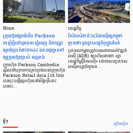
None
សេដ្ឋកិច្ច​
ក្រុមហ៊ុនផ្សារទំនើប Parkson
វិស័យ​សំខាន់ៗ​៤​ដែល​ធ្វើ​ឲ្យ​កម្ពុជា​
ចាញ់ក្ដីនៅតុលាការភ្នំពេញ និងតម្រូវ
ក្លាយ​ជា​កូន​ខ្លា​សេដ្ឋកិច្ច​ក្នុង​តំបន់
ឲ្យបង់ប្រាក់ជាង១៤៤ លានដុល្លារទៅ
ប្រទេស​កម្ពុជា​ត្រូវ​បាន​ធនាគារ​អភិវឌ្ឍន៍​
ឲ្យក្រុមហ៊ុនម្ចាស់ គម្រោង
អាស៊ី (ADB) ឲ្យ​រហ័ស​នាមថា «ខ្លា​
សេដ្ឋកិច្ច​ថ្មី​នៃ​អាស៊ី» ដោយសារ​ប្រទេស​
ក្រុមហ៊ុន Parkson Cambodia
អាស៊ី​អាគ្នេយ៍​មួយ​ន…
ស្ថិតនៅក្រោមការគ្រប់គ្រងរបស់ក្រុមហ៊ុន
Parkson Retail Asia Ltd ដែល
បានចុះបញ្ចីផ្សារហ៊ុននៅសិង្ហបុរីនោះ
បានចា…
ថ្មីៗ
ច្រើនទៀត