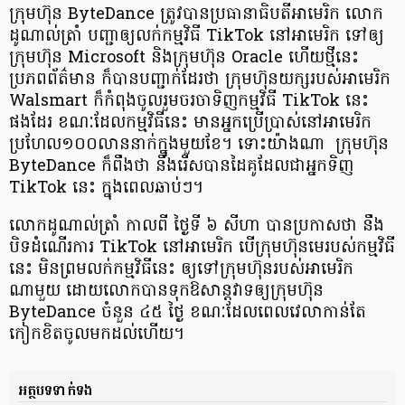
ក្រុមហ៊ុន ByteDance ត្រូវបាន​ប្រធានាធិបតី​អាមេរិក​ លោក
ដូណាល់ត្រាំ បញ្ជា​ឲ្យលក់​កម្មវិធី TikTok នៅអាមេរិក ទៅឲ្យ​
ក្រុមហ៊ុន​ Microsoft និងក្រុមហ៊ុន Oracle ហើយថ្មីនេះ
ប្រភពព័ត៌មាន ក៏បាន​បញ្ជាក់ដែរថា ក្រុមហ៊ុនយក្ស​របស់អាមេរិក
Walsmart ក៏កំពុង​ចូលរួម​ចរចា​ទិញ​កម្មវិធី TikTok នេះ
ផងដែរ ខណៈដែល​កម្មវិធីនេះ មានអ្នកប្រើប្រាស់​នៅអាមេរិក
ប្រហែល​១០០លាន​នាក់​ក្នុងមួយខែ។ ទោះយ៉ាងណា ក្រុមហ៊ុន
ByteDance ក៏ពឹងថា នឹង​រើសបាន​ដៃគូ​ដែលជា​អ្នកទិញ​
TikTok នេះ ក្នុង​ពេល​ឆាប់ៗ។
លោកដូណាល់ត្រាំ កាលពី ថ្ងៃទី ៦ សីហា បាន​ប្រកាសថា នឹង​
បិទ​ដំណើរការ​ TikTok នៅអាមេរិក បើ​ក្រុមហ៊ុន​មេ​របស់​កម្មវិធី
នេះ មិនព្រមលក់កម្មវិធីនេះ ឲ្យទៅ​ក្រុមហ៊ុន​របស់អាមេរិក
ណាមួយ ដោយលោក​បាន​ទុកឱសាន្ដវាទ​ឲ្យ​ក្រុមហ៊ុន​
ByteDance ចំនួន ៤៥ ថ្ងៃ ខណៈដែលពេលវេលា​កាន់តែ
កៀក​ខិត​ចូលមកដល់ហើយ។
អត្ថបទទាក់ទង