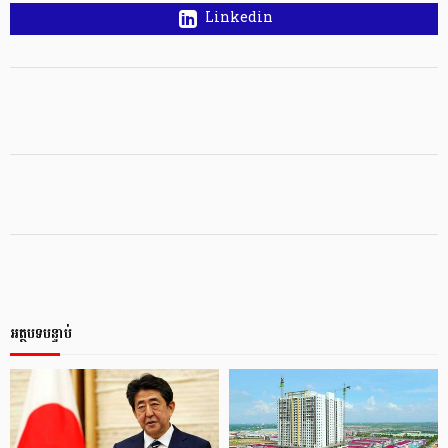
Linkedin
អត្ថបទបន្ទាប់