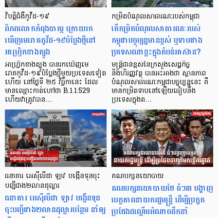
វិបត្តិជំងឺកូវីដ-១៩
កម្រិតបំណុលសាធារណៈរបស់កម្ពុជា
ពិភពលោកកំពុងបារម្ភ ក្រោយរក
តើកម្រិតបំណុលសាធារណៈរបស់
ឃើញមេរោគកូវីដ-១៩បំប្លែងថ្មីនៅ
កម្ពុជាបច្ចុប្បន្នមានខ្ពស់ ឬទាបជាង
អាហ្រ្វិកខាងត្បូង
ប្រទេសណាខ្លះក្នុងតំបន់អាស៊ាន?
អាហ្វ្រិកខាងត្បូង បានរកឃើញមេ
មន្ត្រីជាន់ខ្ពស់នៃក្រសួងសេដ្ឋកិច្ច
រោគកូវីដ-១៩បំប្លែងថ្មីមួយប្រទេសទៀត
និងហិរញ្ញវត្ថុ បានអះអាងថា ស្ថានភាព
ហើយ នៅថ្ងៃទី ២៥ វិច្ឆិកានេះ ដែល
បំណុលសាធារណៈកម្ពុជាបច្ចុប្បន្ននេះ គឺ
មានឈ្មោះកាត់ហៅថា B.1.1.529
មានកម្រិតទាបនៅឡើយធៀបនឹង
ហើយវាត្រូវបាន…
ប្រទេសក្នុងត…
ធនាគារ អេស៊ីលីដា ឡាវ បង្កើនទុនចុះ
គណបក្សនយោបាយ
បញ្ជីជាង២លានដុល្លារ
គណបក្សនយោបាយថៃ ធំៗ៣ បង្ហាញ
ធនាគារ អេស៊ីលីដា ឡាវ បង្កើនទុន
បេក្ខភាពនាយករដ្ឋមន្រ្តី ដើម្បីប្រកួត
ចុះបញ្ជីជាង២លានដុល្លារបន្ថែម នាំឲ្យ
ប្រជែងដណ្តើមអំណាចដឹកនាំ