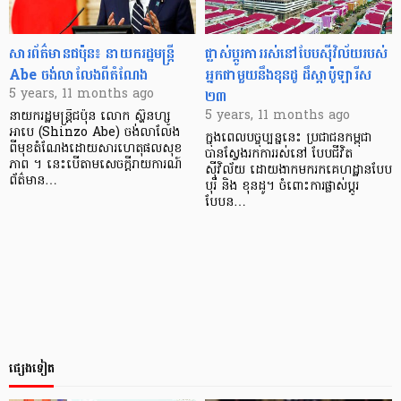
សារព័ត៌មានជប៉ុន៖ នាយករដ្ឋមន្ត្រី
ផ្លាស់ប្តូរ​ការរស់នៅ​បែប​ស៊ីវិល័យ​របស់​
Abe ចង់​លាលែងពីតំណែង
អ្នក​ជាមួយ​នឹង​ខុនដូ ដឹស្តា​ប៉ូឡារីស​
២៣
5 years, 11 months ago
5 years, 11 months ago
នាយករដ្ឋមន្ត្រី​ជប៉ុន លោក ស្ហ៊ិនហ្សូ
អាបេ (Shinzo Abe) ចង់​លាលែង​
ក្នុងពេលបច្ចុប្បន្ននេះ ប្រជាជនកម្ពុជា
ពីមុខតំណែងដោយសារហេតុផល​សុខ
បានស្វែងរកការរស់នៅ បែបជីវិត
ភាព ។ នេះ​បើតាម​សេចក្ដី​រាយការណ៍
ស៊ីវិល័យ ដោយងាកមករកគេហដ្ឋានបែប
ព័ត៌មាន…
បុរី និង ខុនដូ។ ចំពោះការផ្លាស់ប្តូរ
បែបន…
ផ្សេងទៀត