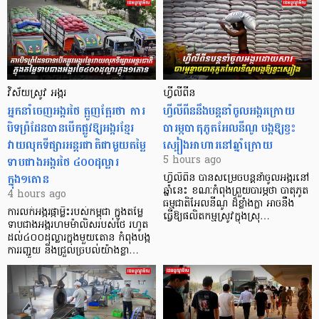
វិស័យស្រូវ អង្ករ
ហ្វីលីពីន
អ្នកនាំចេញអង្ករថៃ ត្អូញត្អែរថា ការ
ហ្វីលីពីននឹងបន្តនាំចូលអង្ករក្រោយ
បិទព្រំដែនបានបើកផ្លូវឱ្យអង្ករខ្មែរ
បារម្ភបាតុភូតអែលនីណូ បង្កឱ្យខ្វះ
វាយលុកទីផ្សារអន្តរជាតិជាមួយតម្លៃ
ស្បៀងអាហារនៅឆ្នាំក្រោយ
ទាបជាងអង្ករថៃ ៤០០ដុល្លារ
5 hours ago
ក្នុង១តោន
ហ្វីលីពីន បាន​សម្រេចបន្តនាំចូលអង្ករនៅ
ឆ្នាំនេះ ខណៈកំពុងព្រួយបារម្ភថា បាតុភូត
4 hours ago
ធម្មជាតិអែលនីណូ ដ៏ខ្លាំងក្លា​ អាចនឹង
ការលក់អង្ករផ្កាម្លិះរបស់កម្ពុជា ក្នុងតម្លៃ
ធ្វើឱ្យផលិតកម្មស្រូវក្នុងស្រុ…
ទាបជាងអង្ករហមម៉ាលិសរបស់ថៃ រហូត
ដល់៤០០ដុល្លារក្នុងមួយតោន កំពុងបង្ក
ការរញ្ជួយ និងជ្រួលច្របល់យ៉ាងខ្លា…