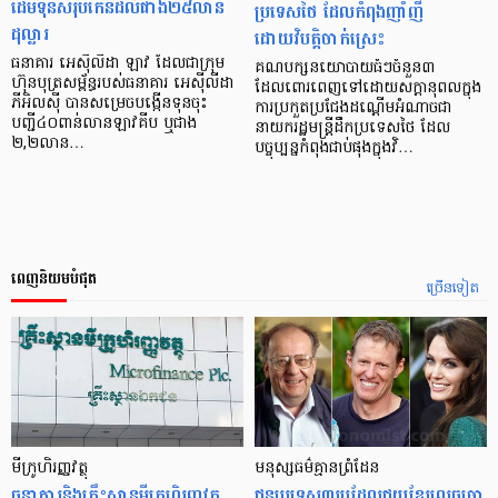
ដើមទុនសរុបកើនដល់ជាង២៥លាន
ប្រទេសថៃ ដែលកំពុងញាំញី
ដុល្លារ
ដោយវិបត្តិចាក់ស្រេះ
ធនាគារ អេស៊ីលីដា ឡាវ ដែលជាក្រុម
គណបក្សនយោបាយធំៗចំនួន៣
ហ៊ុនបុត្រសម្ព័ន្ធរបស់ធនាគារ អេស៊ីលីដា
ដែលពោរពេញទៅដោយសក្តានុពលក្នុង
ភីអិលស៊ី បានសម្រេចបង្កើនទុនចុះ
ការប្រកួតប្រជែងដណ្តើមអំណាចជា
បញ្ជី៤០ពាន់លានឡាវគីប ឬជាង
នាយករដ្ឋមន្ត្រីដឹកប្រទេសថៃ ដែល
២,២លាន…
បច្ចុប្បន្នកំពុងជាប់ផុងក្នុងវិ…
ពេញនិយមបំផុត
ច្រើនទៀត
មីក្រូ​ហិរញ្ញវត្ថុ
មនុស្ស​ធម៌​គ្មាន​ព្រំដែន
ធនាគារ​និង​គ្រឹះស្ថាន​មីក្រូ​ហិរញ្ញវត្ថុ​
ជន​បរទេស​៣​រូប​ដែល​ជួយ​ខ្មែរ​លេច​ធ្លោ​