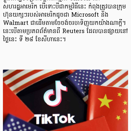
សហរដ្ឋអាមេរិក បើទោះបីជាកម្មវិធីនេះ កំពុងត្រូវបានក្រុម
ហ៊ុនយក្សៗរបស់អាមេរិកដូចជា Microsoft និង
Walmart ជាដើមតាមចែចង់ចរចាទិញយកយ៉ាងណាក្ដី។
នេះបើតាមប្រភពព័ត៌មានពី Reuters ដែលបានផ្សាយនៅ
ថ្ងៃនេះ ទី ២៨ ខែសីហានេះ។